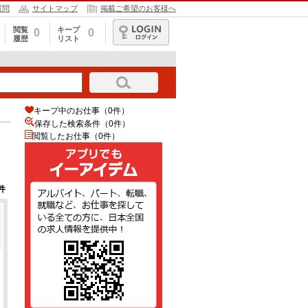
質問
サイトマップ
掲載ご希望のお客様へ
閲覧
キープ
0
0
履歴
リスト
ログイン
キープ中のお仕事（0件）
保存した検索条件（
0
件）
閲覧したお仕事（0件）
件