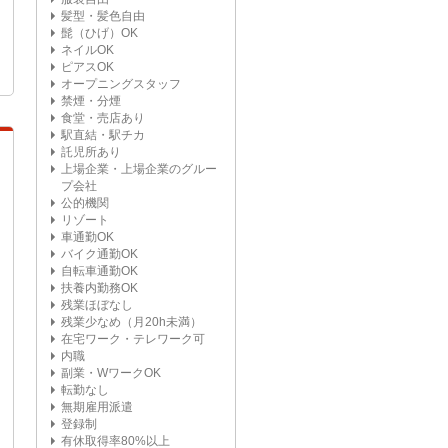
髪型・髪色自由
髭（ひげ）OK
ネイルOK
ピアスOK
オープニングスタッフ
禁煙・分煙
食堂・売店あり
駅直結・駅チカ
託児所あり
上場企業・上場企業のグルー
プ会社
公的機関
リゾート
車通勤OK
バイク通勤OK
自転車通勤OK
扶養内勤務OK
残業ほぼなし
残業少なめ（月20h未満）
在宅ワーク・テレワーク可
内職
副業・WワークOK
転勤なし
無期雇用派遣
登録制
有休取得率80%以上