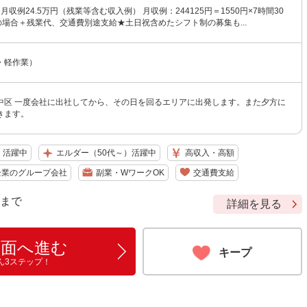
※月収例24.5万円（残業等含む収入例） 月収例：244125円＝1550円×7時間30
の場合＋残業代、交通費別途支給★土日祝含めたシフト制の募集も...
・軽作業）
中区 一度会社に出社してから、その日を回るエリアに出発します。また夕方に
きます。
）活躍中
エルダー（50代～）活躍中
高収入・高額
企業のグループ会社
副業・WワークOK
交通費支給
9 まで
詳細を見る
画面へ進む
キープ
ん3ステップ！