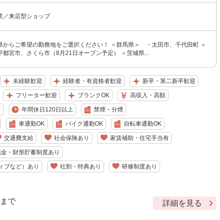
業／来店型ショップ
県からご希望の勤務地をご選択ください！ ＜群馬県＞ ・太田市、千代田町 ＜
都宮市、さくら市（8月21日オープン予定） ＜茨城県...
未経験歓迎
経験者・有資格者歓迎
新卒・第二新卒歓迎
フリーター歓迎
ブランクOK
高収入・高額
り
年間休日120日以上
禁煙・分煙
車通勤OK
バイク通勤OK
自転車通勤OK
交通費支給
社会保険あり
家賃補助・住宅手当有
職金・財形貯蓄制度あり
ィブなど）あり
社割・特典あり
研修制度あり
9 まで
詳細を見る