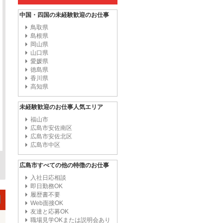
中国・四国の未経験歓迎のお仕事
鳥取県
島根県
岡山県
山口県
愛媛県
徳島県
香川県
高知県
未経験歓迎のお仕事人気エリア
福山市
広島市安佐南区
広島市安佐北区
広島市中区
広島市すべての他の特徴のお仕事
入社日応相談
即日勤務OK
履歴書不要
Web面接OK
友達と応募OK
職場見学OKまたは説明会あり