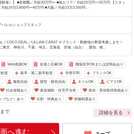
験者）】 ■首都圏／月給30万円〜 ■他エリア／月給25万円〜35万円 【スタッ
給24万3,800円〜40万円 ■大阪／月給23万3,500円...
アパレルショップスタッフ
tola.／COCO DEAL／LILLIAN CARAT ※ブランド・勤務地の希望考慮します！
に東京、神奈川、千葉、埼玉、北海道、宮城（仙台）、愛知、岐...
Web面接OK
友達と応募OK
職場見学OKまたは説明会あり
者歓迎
新卒・第二新卒歓迎
学歴不問
ブランクOK
り
服装自由
髪型・髪色自由
ネイルOK
ピアスOK
社会保険あり
家賃補助・住宅手当有
産休・育休取得実績あり
ィブなど）あり
社割・特典あり
研修制度あり
9 まで
詳細を見る
画面へ進む
キープ