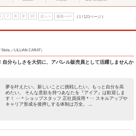
6
7
8
9
10
次へ >
最後へ>>
( 1 / 121ページ )
la.／LILLIAN CARAT）
！自分らしさを大切に、アパレル販売員として活躍しませんか
夢を叶えたい。新しいことに挑戦したい。もっと自分を高
めたい。 そんな意欲を持つあなたを『アイア』は歓迎しま
す！ ‥＊ショップスタッフ 正社員採用＊‥ スキルアップや
キャリア形成を後押しする体制は万全。 ...