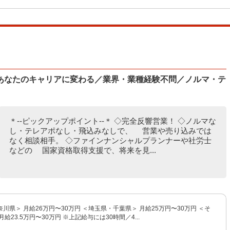
があなたのキャリアに変わる／業界・業種経験不問／ノルマ・テ
＊--ピックアップポイント--＊ ◇完全反響営業！ ◇ノルマな
し・テレアポなし・飛込みなしで、 営業や売り込みでは
なく相談相手。 ◇ファインナンシャルプランナーや社労士
などの 国家資格取得支援で、将来を見...
川県＞ 月給26万円〜30万円 ＜埼玉県・千葉県＞ 月給25万円〜30万円 ＜そ
給23.5万円〜30万円 ※上記給与には30時間／4...