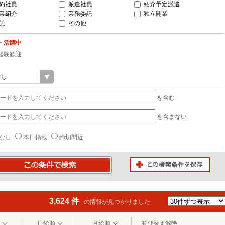
約社員
派遣社員
紹介予定派遣
業紹介
業務委託
独立開業
託
その他
・活躍中
経験歓迎
を含む
を含まない
なし
本日掲載
締切間近
この検索条件を保存
条件で検索
3,624 件
の情報が見つかりました
日給順
月給順
並び替え解除