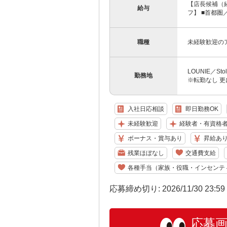
【店長候補（経
給与
フ】 ■首都圏／月
職種
未経験歓迎の
LOUNIE／S
勤務地
※転勤なし 更
入社日応相談
即日勤務OK
未経験歓迎
経験者・有資格
ボーナス・賞与あり
昇給あ
残業ほぼなし
交通費支給
各種手当（家族・役職・インセンテ
応募締め切り: 2026/11/30 23:5
応募