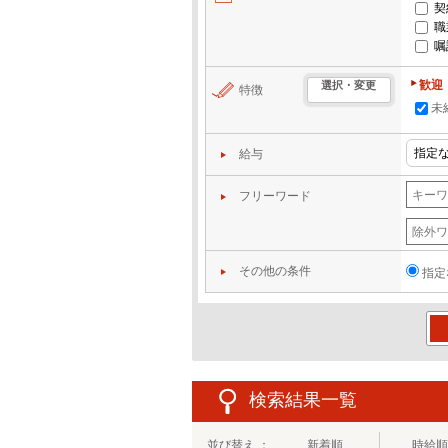
契
職
嘱
歓迎
選択・変更
特徴
未
給与
フリーワード
その他の条件
指定
この
検索結果一覧
並び替え ：
新着順
時給順