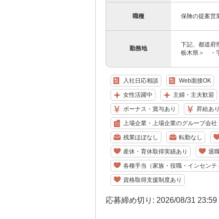
職種
保険の提案営
下記、都道府
勤務地
栃木県＞ ・宇
入社日応相談
Web面接OK
女性活躍中
主婦・主夫歓迎
ボーナス・賞与あり
昇給あ
上場企業・上場企業のグループ会社
残業ほぼなし
転勤なし
産休・育休取得実績あり
退
各種手当（家族・役職・インセンテ
資格取得支援制度あり
応募締め切り: 2026/08/31 23:5