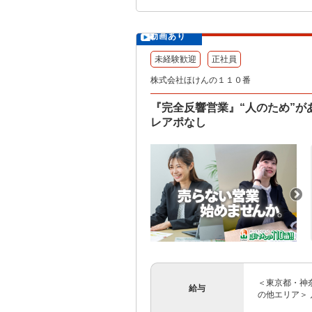
動画あり
未経験歓迎
正社員
株式会社ほけんの１１０番
『完全反響営業』“人のため”
レアポなし
＜東京都・神奈
給与
の他エリア＞ 月