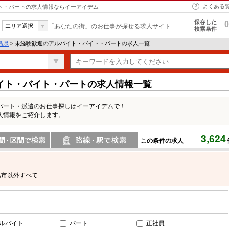
よくある
イト・パートの求人情報ならイーアイデム
保存した
0
エリア選択
「あなたの街」のお仕事が探せる求人サイト
検索条件
島県
> 未経験歓迎のアルバイト・バイト・パートの求人一覧
イト・バイト・パートの求人情報一覧
パート・派遣のお仕事探しはイーアイデムで！
人情報をご紹介します。
3,624
この条件の求人
間で検索
路線・駅・駅で検索
島市以外すべて
ルバイト
パート
正社員