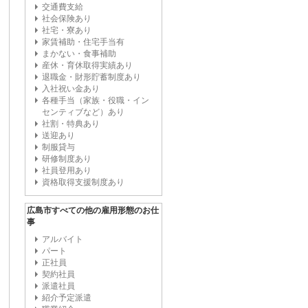
交通費支給
社会保険あり
社宅・寮あり
家賃補助・住宅手当有
まかない・食事補助
産休・育休取得実績あり
退職金・財形貯蓄制度あり
入社祝い金あり
各種手当（家族・役職・イン
センティブなど）あり
社割・特典あり
送迎あり
制服貸与
研修制度あり
社員登用あり
資格取得支援制度あり
広島市すべての他の雇用形態のお仕
事
アルバイト
パート
正社員
契約社員
派遣社員
紹介予定派遣