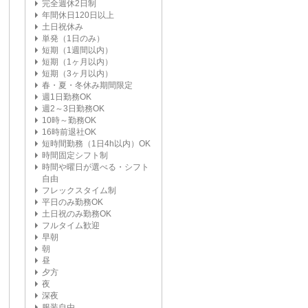
完全週休2日制
年間休日120日以上
土日祝休み
単発（1日のみ）
短期（1週間以内）
短期（1ヶ月以内）
短期（3ヶ月以内）
春・夏・冬休み期間限定
週1日勤務OK
週2～3日勤務OK
10時～勤務OK
16時前退社OK
短時間勤務（1日4h以内）OK
時間固定シフト制
時間や曜日が選べる・シフト
自由
フレックスタイム制
平日のみ勤務OK
土日祝のみ勤務OK
フルタイム歓迎
早朝
朝
昼
夕方
夜
深夜
服装自由