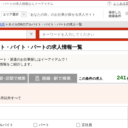
よくある
イト・パートの求人情報ならイーアイデム
保存した
0
エリア選択
「あなたの街」のお仕事が探せる求人サイト
検索条件
島県
> ネイルOKのアルバイト・バイト・パートの求人一覧
イト・バイト・パートの求人情報一覧
パート・派遣のお仕事探しはイーアイデムで！
人情報をご紹介します。
241
この条件の求人
間で検索
路線・駅・駅で検索
島市以外すべて
ルバイト
パート
正社員