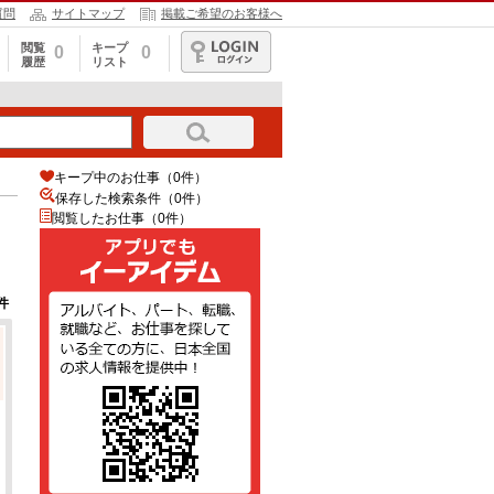
質問
サイトマップ
掲載ご希望のお客様へ
閲覧
キープ
0
0
履歴
リスト
ログイン
キープ中のお仕事（0件）
保存した検索条件（
0
件）
閲覧したお仕事（0件）
件