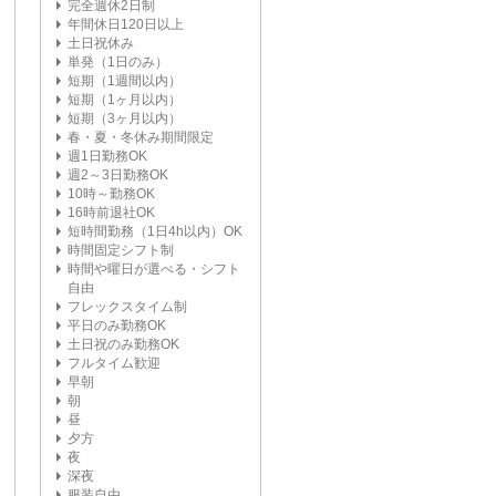
完全週休2日制
年間休日120日以上
土日祝休み
単発（1日のみ）
短期（1週間以内）
短期（1ヶ月以内）
短期（3ヶ月以内）
春・夏・冬休み期間限定
週1日勤務OK
週2～3日勤務OK
10時～勤務OK
16時前退社OK
短時間勤務（1日4h以内）OK
時間固定シフト制
時間や曜日が選べる・シフト
自由
フレックスタイム制
平日のみ勤務OK
土日祝のみ勤務OK
フルタイム歓迎
早朝
朝
昼
夕方
夜
深夜
服装自由