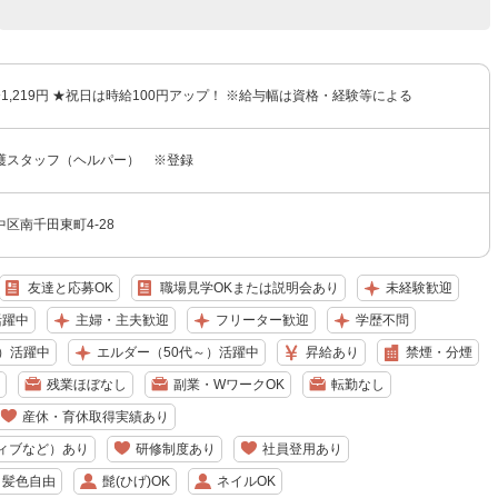
円〜1,219円 ★祝日は時給100円アップ！ ※給与幅は資格・経験等による
護スタッフ（ヘルパー） ※登録
区南千田東町4-28
友達と応募OK
職場見学OKまたは説明会あり
未経験歓迎
活躍中
主婦・主夫歓迎
フリーター歓迎
学歴不問
）活躍中
エルダー（50代～）活躍中
昇給あり
禁煙・分煙
残業ほぼなし
副業・WワークOK
転勤なし
産休・育休取得実績あり
ィブなど）あり
研修制度あり
社員登用あり
・髪色自由
髭(ひげ)OK
ネイルOK