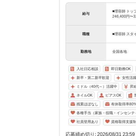
■理容師 トッ
給与
246,400円〜
職種
■理容師 スタ
勤務地
全国各地
入社日応相談
即日勤務OK
新卒・第二新卒歓迎
女性活
ミドル（40代～）活躍中
昇
ネイルOK
ピアスOK
残業ほぼなし
有休取得率80
各種手当（家族・役職・インセンテ
社員登用あり
資格取得支援
応募締め切り: 2026/08/31 23:5