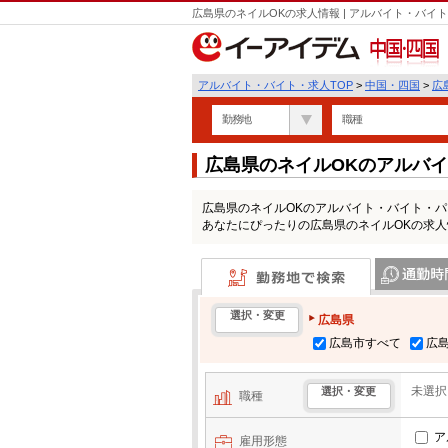
広島県のネイルOKの求人情報 | アルバイト・バ
中国・四国
アルバイト・バイト・求人TOP
>
中国・四国
>
広
勤務地
職種
広島県のネイルOKのアルバ
広島県のネイルOKのアルバイト・バイト・
あなたにぴったりの広島県のネイルOKの求
勤務地で検索
通勤時間・区
選択・変更
広島県
広島市すべて
広
未選択
選択・変更
職種
ア
雇用形態