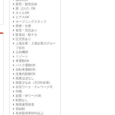
髪型・髪色自由
髭（ひげ）OK
ネイルOK
ピアスOK
オープニングスタッフ
禁煙・分煙
食堂・売店あり
駅直結・駅チカ
託児所あり
上場企業・上場企業のグルー
プ会社
公的機関
リゾート
車通勤OK
バイク通勤OK
自転車通勤OK
扶養内勤務OK
残業ほぼなし
残業少なめ（月20h未満）
在宅ワーク・テレワーク可
内職
副業・WワークOK
転勤なし
無期雇用派遣
登録制
有休取得率80%以上