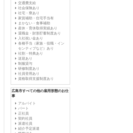
交通費支給
社会保険あり
社宅・寮あり
家賃補助・住宅手当有
まかない・食事補助
産休・育休取得実績あり
退職金・財形貯蓄制度あり
入社祝い金あり
各種手当（家族・役職・イン
センティブなど）あり
社割・特典あり
送迎あり
制服貸与
研修制度あり
社員登用あり
資格取得支援制度あり
広島市すべての他の雇用形態のお仕
事
アルバイト
パート
正社員
契約社員
派遣社員
紹介予定派遣