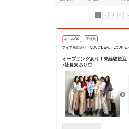
1
2
3
4
5
ネイルOK
正社員
アイア株式会社（COCO DEAL／LOUNIE／Sto
オープニングあり！未経験歓迎
♪社員寮あり◎