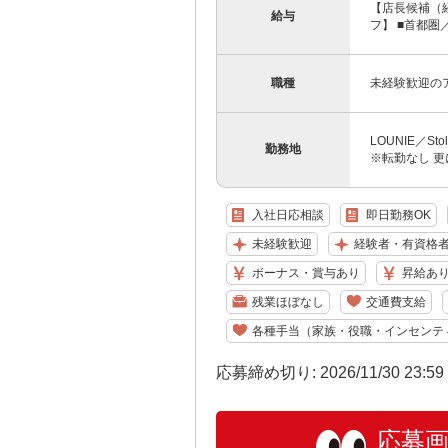
【店長候補（経
給与
フ】 ■首都圏／月
職種
未経験歓迎の
LOUNIE／S
勤務地
※転勤なし 更
入社日応相談
即日勤務OK
未経験歓迎
経験者・有資格
ボーナス・賞与あり
昇給あ
残業ほぼなし
交通費支給
各種手当（家族・役職・インセンテ
応募締め切り: 2026/11/30 23:5
応募