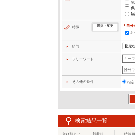
契
職
嘱
自分
選択・変更
特徴
ネ
給与
フリーワード
その他の条件
指定
この
検索結果一覧
並び替え ：
新着順
時給順