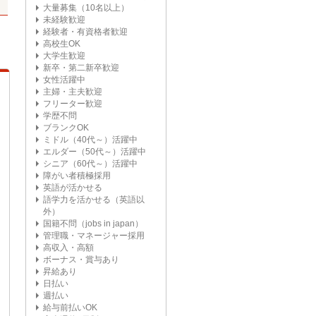
大量募集（10名以上）
未経験歓迎
経験者・有資格者歓迎
高校生OK
大学生歓迎
新卒・第二新卒歓迎
女性活躍中
主婦・主夫歓迎
フリーター歓迎
学歴不問
ブランクOK
ミドル（40代～）活躍中
エルダー（50代～）活躍中
シニア（60代～）活躍中
障がい者積極採用
英語が活かせる
語学力を活かせる（英語以
外）
国籍不問（jobs in japan）
管理職・マネージャー採用
高収入・高額
ボーナス・賞与あり
昇給あり
日払い
週払い
給与前払いOK