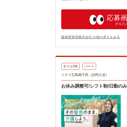
応募
かんた
阪南理美容株式会社 の他の求人をみる
ネイルOK
パート
ツクイ広島南千田（訪問入浴）
お休み調整可/シフト制/日勤の