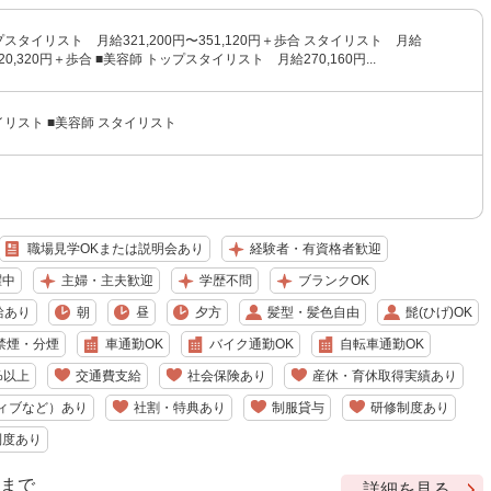
プスタイリスト 月給321,200円〜351,120円＋歩合 スタイリスト 月給
320,320円＋歩合 ■美容師 トップスタイリスト 月給270,160円...
イリスト ■美容師 スタイリスト
職場見学OKまたは説明会あり
経験者・有資格者歓迎
躍中
主婦・主夫歓迎
学歴不問
ブランクOK
給あり
朝
昼
夕方
髪型・髪色自由
髭(ひげ)OK
禁煙・分煙
車通勤OK
バイク通勤OK
自転車通勤OK
%以上
交通費支給
社会保険あり
産休・育休取得実績あり
ィブなど）あり
社割・特典あり
制服貸与
研修制度あり
制度あり
9 まで
詳細を見る