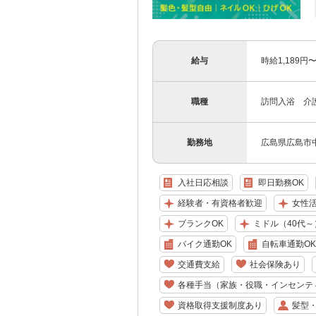
給与
時給1,189
職種
訪問入浴 介
勤務地
広島県広島市中
入社日応相談
即日勤務OK
経験者・有資格者歓迎
女性
ブランクOK
ミドル（40代～
バイク通勤OK
自転車通勤OK
交通費支給
社会保険あり
各種手当（家族・役職・インセンテ
資格取得支援制度あり
髪型