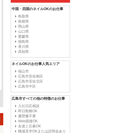
中国・四国のネイルOKのお仕事
鳥取県
島根県
岡山県
山口県
愛媛県
徳島県
香川県
高知県
ネイルOKのお仕事人気エリア
福山市
広島市安佐南区
広島市安佐北区
広島市中区
広島市すべての他の特徴のお仕事
入社日応相談
即日勤務OK
履歴書不要
Web面接OK
友達と応募OK
職場見学OKまたは説明会あり