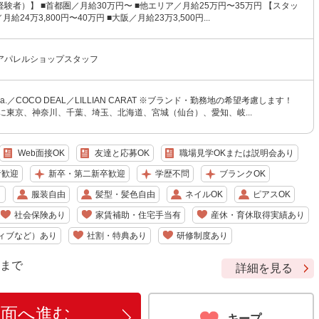
験者）】 ■首都圏／月給30万円〜 ■他エリア／月給25万円〜35万円 【スタッ
給24万3,800円〜40万円 ■大阪／月給23万3,500円...
アパレルショップスタッフ
tola.／COCO DEAL／LILLIAN CARAT ※ブランド・勤務地の希望考慮します！
に東京、神奈川、千葉、埼玉、北海道、宮城（仙台）、愛知、岐...
Web面接OK
友達と応募OK
職場見学OKまたは説明会あり
者歓迎
新卒・第二新卒歓迎
学歴不問
ブランクOK
り
服装自由
髪型・髪色自由
ネイルOK
ピアスOK
社会保険あり
家賃補助・住宅手当有
産休・育休取得実績あり
ィブなど）あり
社割・特典あり
研修制度あり
9 まで
詳細を見る
画面へ進む
キープ