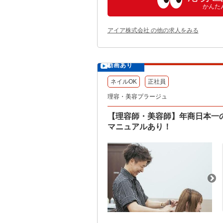
かんた
アイア株式会社 の他の求人をみる
動画あり
ネイルOK
正社員
理容・美容プラージュ
【理容師・美容師】年商日本一
マニュアルあり！