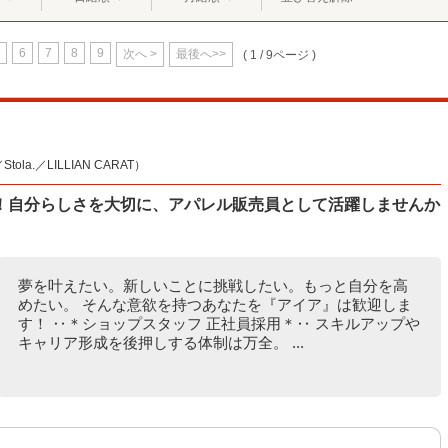
6
7
8
9
次へ >
最後へ>>
( 1 / 9ページ )
la.／LILLIAN CARAT）
！自分らしさを大切に、アパレル販売員として活躍しませんか
夢を叶えたい。新しいことに挑戦したい。もっと自分を高
めたい。 そんな意欲を持つあなたを『アイア』は歓迎しま
す！ ‥＊ショップスタッフ 正社員採用＊‥ スキルアップや
キャリア形成を後押しする体制は万全。 ...