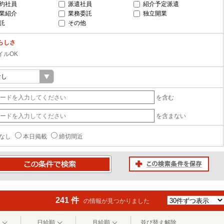
約社員
派遣社員
紹介予定派遣
業紹介
業務委託
独立開業
託
その他
らしさ
イルOK
を含む
を含まない
なし
本日掲載
締切間近
この検索条件を保存
条件で検索
241 件
の情報が見つかりました
日給順
月給順
並び替え解除