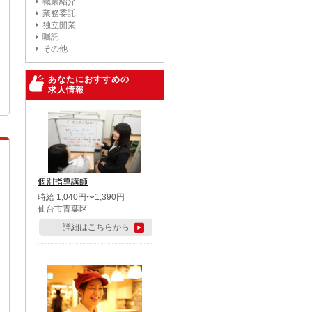
職業紹介
業務委託
独立開業
嘱託
その他
あなたにおすすめの
求人情報
個別指導講師
時給 1,040円〜1,390円
仙台市青葉区
詳細はこちらから