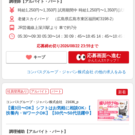
調理師【アルバイト・パート】
入
歓
時給1,250円〜1,350円 試用期間中 時給1,250円〜1,350円
～
用
老健スカイバード （広島県広島市東区福田町3198-2）
O
JR芸備線上深川駅より 車で約7分
朝
い
05:30〜09:30 05:30〜14：30 09：45〜18:45 14：45〜18
応募締め切り2026/08/22 23:59まで
応募画面へ進む
キープ
かんたん3ステップ！
コンパスグループ・ジャパン株式会社
の他の求人をみる
社員登用あり
アルバイト
パート
新着
コンパスグループ・ジャパン株式会社 21636_p
く
【週3日〜OK】シフトはお気軽に相談OK♪【
扶養内・WワークOK】【30代〜50代活躍中】
大
調理補助【アルバイト・パート】
入