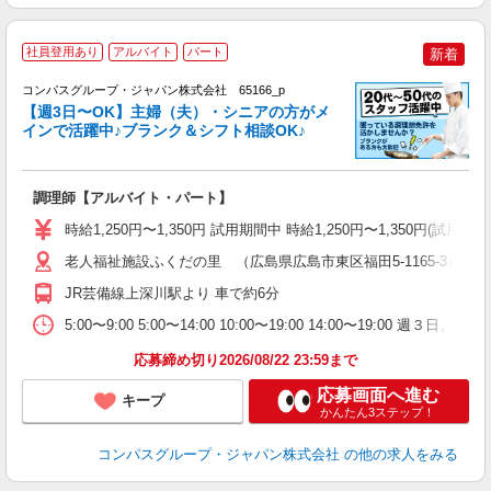
社員登用あり
アルバイト
パート
新着
コンパスグループ・ジャパン株式会社 65166_p
く
【週3日〜OK】主婦（夫）・シニアの方がメ
インで活躍中♪ブランク＆シフト相談OK♪
大
調理師【アルバイト・パート】
入
歓
時給1,250円〜1,350円 試用期間中 時給1,250円〜1,350円
～
用
老人福祉施設ふくだの里 （広島県広島市東区福田5-1165-3）
ル
JR芸備線上深川駅より 車で約6分
い
5:00〜9:00 5:00〜14:00 10:00〜19:00 14:00〜19:00
応募締め切り2026/08/22 23:59まで
応募画面へ進む
キープ
かんたん3ステップ！
コンパスグループ・ジャパン株式会社
の他の求人をみる