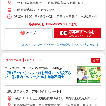
用
ミツトヨ広島事業所 （広島県呉市広古新開6-8-20）
務
JR呉線新広駅より 徒歩約9分
早
事
05:30〜14:00 1日4時間〜OK、平日（土日除く）の内3日〜/週
応募締め切り2026/08/22 23:59まで
応募画面へ進む
キープ
かんたん3ステップ！
コンパスグループ・ジャパン株式会社
の他の求人をみる
社員登用あり
アルバイト
パート
新着
コンパスグループ・ジャパン株式会社 21416_p
く
【週1日〜OK】シフトはお気軽にご相談下さ
い♪【扶養内・WワークOK】年齢不問★
大
洗い場スタッフ【アルバイト・パート】
入
歓
時給1,150円以上 試用期間中 時給1,150円以上(試用期間2ヶ月
～
用
広島叡智学園中・高等学校寮食堂 （広島県豊田郡大崎上島町大串31