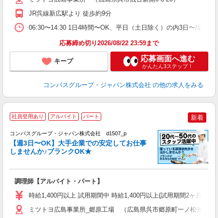
退
JR呉線新広駅より 徒歩約9分
通
06:30〜14:30 1日4時間〜OK、平日（土日除く）の内3日〜/週
応募締め切り2026/08/22 23:59まで
応募画面へ進む
キープ
かんたん3ステップ！
コンパスグループ・ジャパン株式会社
の他の求人をみる
社員登用あり
アルバイト
パート
新着
コンパスグループ・ジャパン株式会社 d1507_p
く
【週3日〜OK】大手企業での安定してお仕事
しませんか♪ブランクOK★
大
調理師【アルバイト・パート】
入
歓
時給1,400円以上 試用期間中 時給1,400円以上(試用期間2ヶ月
～
用
ミツトヨ広島事業所_郷原工場 （広島県呉市郷原町一ノ松光山1062
退