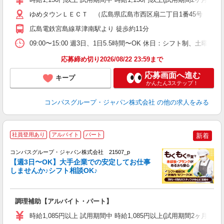
～
用
ゆめタウンＬＥＣＴ （広島県広島市西区扇二丁目1番45号 LETC
K
広島電鉄宮島線草津南駅より 徒歩約11分
内
09:00〜15:00 週3日、1日5.5時間〜OK 休日：シフト制、土
応募締め切り2026/08/22 23:59まで
応募画面へ進む
キープ
かんたん3ステップ！
コンパスグループ・ジャパン株式会社
の他の求人をみる
社員登用あり
アルバイト
パート
新着
コンパスグループ・ジャパン株式会社 21507_p
く
【週3日〜OK】大手企業での安定してお仕事
しませんか♪シフト相談OK♪
大
調理補助【アルバイト・パート】
入
歓
時給1,085円以上 試用期間中 時給1,085円以上(試用期間2ヶ月
～