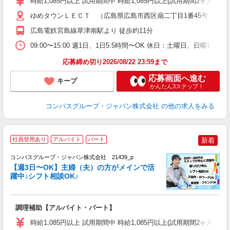
時給1,085円以上 試用期間中 時給1,085円以上(試用期間2ヶ月
～
用
ゆめタウンＬＥＣＴ （広島県広島市西区扇二丁目1番45号 LETC
禁
広島電鉄宮島線草津南駅より 徒歩約11分
K
09:00〜15:00 週1日、1日5.5時間〜OK 休日：土曜日、日曜日
応募締め切り2026/08/22 23:59まで
応募画面へ進む
キープ
かんたん3ステップ！
コンパスグループ・ジャパン株式会社
の他の求人をみる
社員登用あり
アルバイト
パート
新着
コンパスグループ・ジャパン株式会社 21439_p
く
【週3日〜OK】主婦（夫）の方がメインで活
躍中♪シフト相談OK♪
大
調理補助【アルバイト・パート】
入
歓
時給1,085円以上 試用期間中 時給1,085円以上(試用期間2ヶ月
～