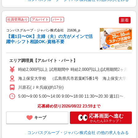
社員登用あり
アルバイト
パート
新着
コンパスグループ・ジャパン株式会社 21636_p
く
【週1日〜OK】主婦（夫）の方がメインで活
躍中♪シフト相談OK♪資格不要
大
エリア調理員【アルバイト・パート】
入
歓
時給2,000円以上 試用期間中 時給2,000円以上(試用期間2ヶ月
～
用
海上保安大学校 （広島県呉市若葉町5番1号 海上保安大学校学
歓
川原石(ＪＲ呉線)(約17分)
助
5:00〜9:00 5:00〜14:00 9:00〜18:00 11:3
応募締め切り2026/08/22 23:59まで
応募画面へ進む
キープ
かんたん3ステップ！
コンパスグループ・ジャパン株式会社
の他の求人をみる