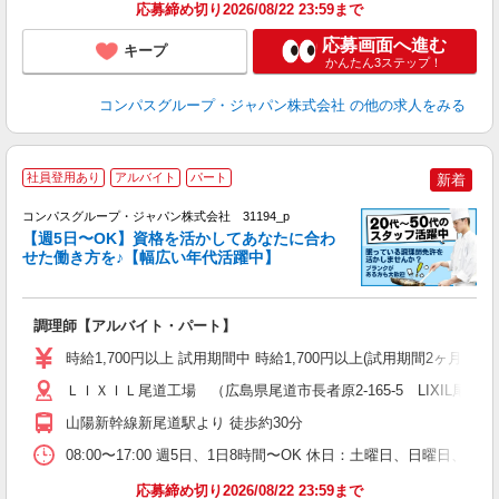
応募締め切り2026/08/22 23:59まで
応募画面へ進む
キープ
かんたん3ステップ！
コンパスグループ・ジャパン株式会社
の他の求人をみる
社員登用あり
アルバイト
パート
新着
コンパスグループ・ジャパン株式会社 31194_p
く
【週5日〜OK】資格を活かしてあなたに合わ
せた働き方を♪【幅広い年代活躍中】
大
調理師【アルバイト・パート】
入
歓
時給1,700円以上 試用期間中 時給1,700円以上(試用期間2ヶ月
～
用
ＬＩＸＩＬ尾道工場 （広島県尾道市長者原2-165-5 LIXIL尾道
迎
山陽新幹線新尾道駅より 徒歩約30分
助
08:00〜17:00 週5日、1日8時間〜OK 休日：土曜日、日曜日、
応募締め切り2026/08/22 23:59まで