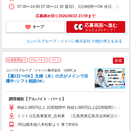
07:00〜14:00 07:00〜11:30 週3日、1日4時間〜OK 休日
応募締め切り2026/08/22 23:59まで
応募画面へ進む
キープ
かんたん3ステップ！
コンパスグループ・ジャパン株式会社
の他の求人をみる
社員登用あり
アルバイト
パート
新着
コンパスグループ・ジャパン株式会社 c1507_p
く
【週2日〜OK】主婦（夫）の方がメインで活
躍中♪シフト相談OK♪
大
調理補助【アルバイト・パート】
入
歓
時給1,085円以上 試用期間中 時給1,085円以上(試用期間2ヶ月
～
用
ミツトヨ広島事業所_志和東 （広島県東広島市志和町志和東2805-
務
JR山陽本線八本松駅より 車で約6分
昼
助