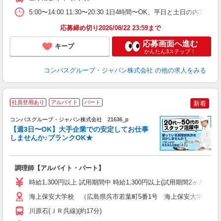
助
5:00〜14:00 11:30〜20:30 1日4時間〜OK、平日と土日の内3
応募締め切り2026/08/22 23:59まで
応募画面へ進む
キープ
かんたん3ステップ！
コンパスグループ・ジャパン株式会社
の他の求人をみる
社員登用あり
アルバイト
パート
新着
コンパスグループ・ジャパン株式会社 21636_p
く
【週3日〜OK】大手企業での安定してお仕事
しませんか♪ブランクOK★
大
調理師【アルバイト・パート】
入
歓
時給1,300円以上 試用期間中 時給1,300円以上(試用期間2ヶ月
～
用
海上保安大学校 （広島県呉市若葉町5番1号 海上保安大学校学
退
川原石(ＪＲ呉線)(約17分)
煙