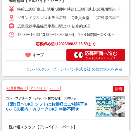
調理補助【アルバイト・パート】
入
歓
時給1,100円以上 試用期間中 時給1,100円以上(試用期間2ヶ月
～
用
グランドプリンスホテル広島 従業員食堂 （広島県広島市南区元宇
務
広島電鉄宇品線元宇品口駅より 徒歩約16分
副
12:00〜16:30 13:00〜17:30 週3日、1日4.5時間〜OK 休日
応募締め切り2026/08/22 23:59まで
応募画面へ進む
キープ
かんたん3ステップ！
コンパスグループ・ジャパン株式会社
の他の求人をみる
社員登用あり
アルバイト
パート
新着
コンパスグループ・ジャパン株式会社 35005_p
く
【週3日〜OK】シフトはお気軽にご相談下さ
い♪【扶養内・WワークOK】年齢不問★
大
洗い場スタッフ【アルバイト・パート】
入