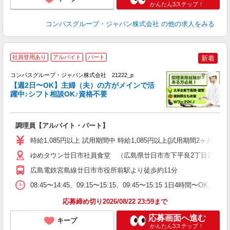
かんたん3ステップ！
コンパスグループ・ジャパン株式会社
の他の求人をみる
社員登用あり
アルバイト
パート
新着
コンパスグループ・ジャパン株式会社 21222_p
く
【週2日〜OK】主婦（夫）の方がメインで活
躍中♪シフト相談OK♪資格不要
大
調理員【アルバイト・パート】
入
歓
時給1,085円以上 試用期間中 時給1,085円以上(試用期間2ヶ月
～
用
ゆめタウン廿日市社員食堂 （広島県廿日市市下平良2丁目2番1号
退
広島電鉄宮島線廿日市市役所前駅より徒歩約11分
車
08:45〜14:45、09:15〜15:15、09:45〜15:15 1日4時間〜
応募締め切り2026/08/22 23:59まで
応募画面へ進む
キープ
かんたん3ステップ！