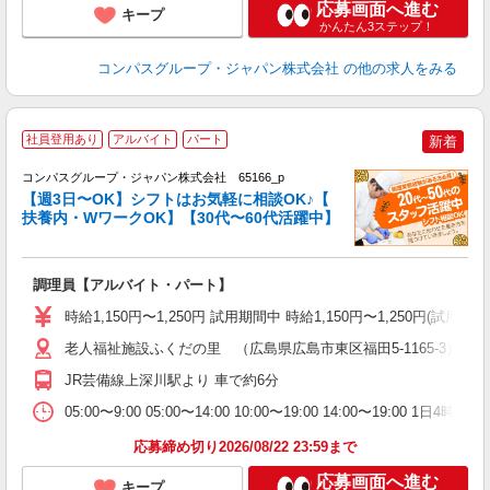
応募画面へ進む
キープ
かんたん3ステップ！
コンパスグループ・ジャパン株式会社
の他の求人をみる
社員登用あり
アルバイト
パート
新着
コンパスグループ・ジャパン株式会社 65166_p
く
【週3日〜OK】シフトはお気軽に相談OK♪【
扶養内・WワークOK】【30代〜60代活躍中】
大
調理員【アルバイト・パート】
入
歓
時給1,150円〜1,250円 試用期間中 時給1,150円〜1,250円
～
用
老人福祉施設ふくだの里 （広島県広島市東区福田5-1165-3）
O
JR芸備線上深川駅より 車で約6分
朝
ま
05:00〜9:00 05:00〜14:00 10:00〜19:00 14:00〜19:00
応募締め切り2026/08/22 23:59まで
応募画面へ進む
キープ