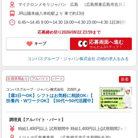
用
マイクロンメモリジャパン 広島 （広島県東広島市吉川工業団地7
務
JR山陽本線八本松駅より 車で約13分
早
ま
6:45〜14:45 9:00〜14:30 19:00〜4:30 23:00〜4:30
応募締め切り2026/08/22 23:59まで
応募画面へ進む
キープ
かんたん3ステップ！
コンパスグループ・ジャパン株式会社
の他の求人をみる
社員登用あり
アルバイト
パート
新着
コンパスグループ・ジャパン株式会社 21507_p
く
【週3日〜OK】シフトはお気軽に相談OK♪【
扶養内・WワークOK】【30代〜50代活躍中】
大
調理員【アルバイト・パート】
入
歓
時給1,400円以上 試用期間中 時給1,400円以上(試用期間2ヶ月
～
用
ミツトヨ広島事業所 （広島県呉市広古新開6-8-20）