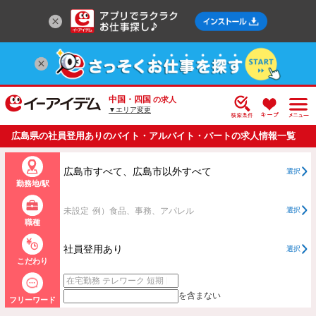
中国・四国
の求人
▼エリア変更
広島県の社員登用ありのバイト・アルバイト・パートの求人情報一覧
広島市すべて、広島市以外すべて
選択
勤務地/駅
未設定
例）食品、事務、アパレル
選択
職種
社員登用あり
選択
こだわり
を含まない
フリーワード