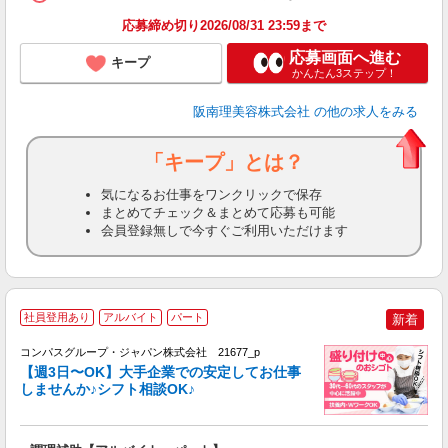
ン
応募締め切り2026/08/31 23:59まで
登
応募画面へ進む
キープ
かんたん3ステップ！
阪南理美容株式会社
の他の求人をみる
「キープ」とは？
気になるお仕事をワンクリックで保存
まとめてチェック＆まとめて応募も可能
会員登録無しで今すぐご利用いただけます
社員登用あり
アルバイト
パート
新着
コンパスグループ・ジャパン株式会社 21677_p
く
【週3日〜OK】大手企業での安定してお仕事
しませんか♪シフト相談OK♪
大