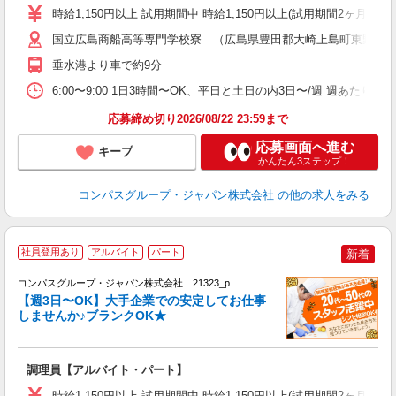
歓
時給1,150円以上 試用期間中 時給1,150円以上(試用期間2ヶ月
～
用
国立広島商船高等専門学校寮 （広島県豊田郡大崎上島町東野２
務
垂水港より車で約9分
業
6:00〜9:00 1日3時間〜OK、平日と土日の内3日〜/週 週あたり最
応募締め切り2026/08/22 23:59まで
応募画面へ進む
キープ
かんたん3ステップ！
コンパスグループ・ジャパン株式会社
の他の求人をみる
社員登用あり
アルバイト
パート
新着
コンパスグループ・ジャパン株式会社 21323_p
く
【週3日〜OK】大手企業での安定してお仕事
しませんか♪ブランクOK★
大
調理員【アルバイト・パート】
入
歓
時給1,150円以上 試用期間中 時給1,150円以上(試用期間2ヶ月