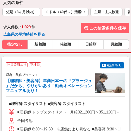
人気の条件
短期（3ヶ月以内）
ミドル（40代～）活躍中
主婦・主夫歓迎
求人件数 :
1,029
件
この検索条件を保存
広島県の平均時給を見る
指定なし
新着順
時給順
日給順
月給順
社員登用あり
正社員
動画あり
理容・美容プラージュ
【理容師・美容師】年商日本一の『プラージュ
』だから、やりがいあり！動画オペレーション
マニュアルあり！
ン
■理容師 スタイリスト ■美容師 スタイリスト
入
資
■理容師 トップスタイリスト 月給321,200円〜351,120円＋歩合
ブ
自
全国各地
ク
■理容師 8:30〜19:30 ※店舗により異なる ■美容師 8:30〜19