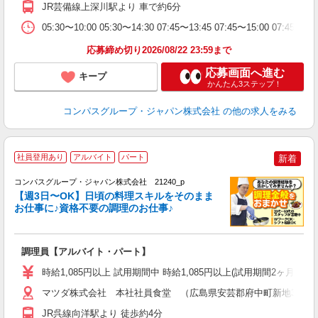
JR芸備線上深川駅より 車で約6分
内
W
05:30〜10:00 05:30〜14:30 07:45〜13:45 07:45〜15:00 0
応募締め切り2026/08/22 23:59まで
応募画面へ進む
キープ
かんたん3ステップ！
コンパスグループ・ジャパン株式会社
の他の求人をみる
社員登用あり
アルバイト
パート
新着
コンパスグループ・ジャパン株式会社 21240_p
く
【週3日〜OK】日頃の料理スキルをそのまま
お仕事に♪資格不要の調理のお仕事♪
大
調理員【アルバイト・パート】
入
歓
時給1,085円以上 試用期間中 時給1,085円以上(試用期間2ヶ月
～
用
マツダ株式会社 本社社員食堂 （広島県安芸郡府中町新地3-1）
日
JR呉線向洋駅より 徒歩約4分
ー