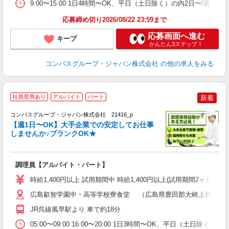
9:00〜15:00 1日4時間〜OK、平日（土日除く）の内2日〜/週 
応募締め切り2026/08/22 23:59まで
応募画面へ進む
キープ
かんたん3ステップ！
コンパスグループ・ジャパン株式会社
の他の求人をみる
社員登用あり
アルバイト
パート
新着
コンパスグループ・ジャパン株式会社 21416_p
く
【週1日〜OK】大手企業での安定してお仕事
しませんか♪ブランクOK★
大
調理員【アルバイト・パート】
入
歓
時給1,400円以上 試用期間中 時給1,400円以上(試用期間2ヶ月
～
用
広島叡智学園中・高等学校寮食堂 （広島県豊田郡大崎上島町大串31
内
JR呉線風早駅より 車で約18分
煙
事
05:00〜09:00 16:00〜20:00 1日3時間〜OK、平日（土日除