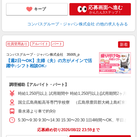
応募画面へ進む
キープ
かんたん3ステップ！
コンパスグループ・ジャパン株式会社
の他の求人をみる
社員登用あり
アルバイト
パート
新着
コンパスグループ・ジャパン株式会社 35005_p
く
【週2日〜OK】主婦（夫）の方がメインで活
躍中♪シフト相談OK♪
大
調理補助【アルバイト・パート】
入
歓
時給1,250円以上 試用期間中 時給1,250円以上(試用期間2ヶ月
～
用
国立広島商船高等専門学校寮 （広島県豊田郡大崎上島町東野２
務
垂水港より車で約9分
深
い
5:30〜9:30 9:30〜14:30 15:30〜20:30 1日4時間〜OK、
応募締め切り2026/08/22 23:59まで