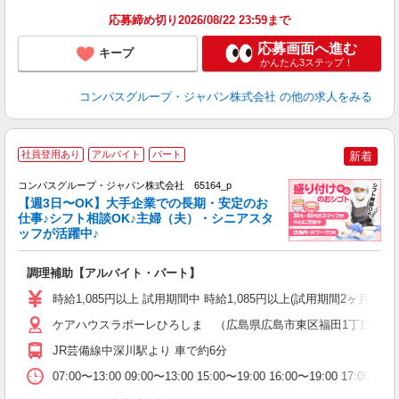
応募締め切り2026/08/22 23:59まで
応募画面へ進む
キープ
かんたん3ステップ！
コンパスグループ・ジャパン株式会社
の他の求人をみる
社員登用あり
アルバイト
パート
新着
コンパスグループ・ジャパン株式会社 65164_p
く
【週3日〜OK】大手企業での長期・安定のお
仕事♪シフト相談OK♪主婦（夫）・シニアスタ
ッフが活躍中♪
大
調理補助【アルバイト・パート】
入
歓
時給1,085円以上 試用期間中 時給1,085円以上(試用期間2ヶ月
～
用
ケアハウスラポーレひろしま （広島県広島市東区福田1丁目753
2
JR芸備線中深川駅より 車で約6分
煙
事
07:00〜13:00 09:00〜13:00 15:00〜19:00 16:00〜19:00