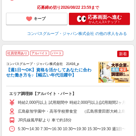
応募締め切り2026/08/22 23:59まで
応募画面へ進む
キープ
かんたん3ステップ！
コンパスグループ・ジャパン株式会社
の他の求人をみる
社員登用あり
アルバイト
パート
新着
コンパスグループ・ジャパン株式会社 21416_p
く
【週1日〜OK】資格を活かしてあなたに合わ
せた働き方を♪【幅広い年代活躍中】
大
エリア調理師【アルバイト・パート】
入
歓
時給2,000円以上 試用期間中 時給2,000円以上(試用期間2ヶ月
～
用
広島叡智学園中・高等学校寮食堂 （広島県豊田郡大崎上島町大串31
歓
JR呉線風早駅より 車で約18分
助
5:30〜14:30 7:30〜16:30 10:30〜19:30 15:30〜19: