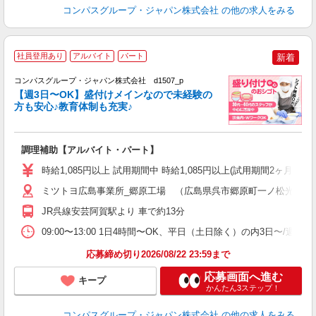
コンパスグループ・ジャパン株式会社
の他の求人をみる
社員登用あり
アルバイト
パート
新着
コンパスグループ・ジャパン株式会社 d1507_p
く
【週3日〜OK】盛付けメインなので未経験の
方も安心♪教育体制も充実♪
大
調理補助【アルバイト・パート】
入
歓
時給1,085円以上 試用期間中 時給1,085円以上(試用期間2ヶ月
～
用
ミツトヨ広島事業所_郷原工場 （広島県呉市郷原町一ノ松光山1062
務
JR呉線安芸阿賀駅より 車で約13分
早
事
09:00〜13:00 1日4時間〜OK、平日（土日除く）の内3日〜/週
応募締め切り2026/08/22 23:59まで
応募画面へ進む
キープ
かんたん3ステップ！
コンパスグループ・ジャパン株式会社
の他の求人をみる