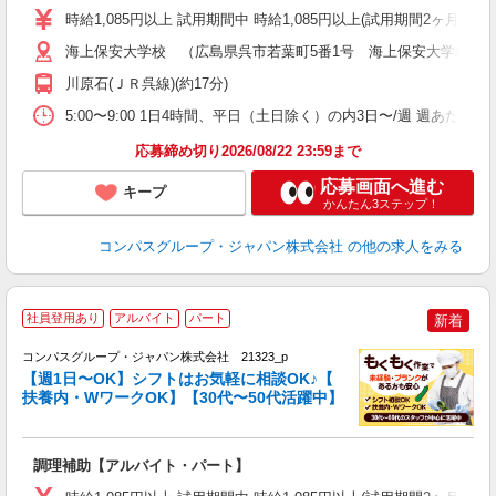
歓
時給1,085円以上 試用期間中 時給1,085円以上(試用期間2ヶ月
～
用
海上保安大学校 （広島県呉市若葉町5番1号 海上保安大学校学
務
川原石(ＪＲ呉線)(約17分)
分
助
5:00〜9:00 1日4時間、平日（土日除く）の内3日〜/週 週あたり
応募締め切り2026/08/22 23:59まで
応募画面へ進む
キープ
かんたん3ステップ！
コンパスグループ・ジャパン株式会社
の他の求人をみる
社員登用あり
アルバイト
パート
新着
コンパスグループ・ジャパン株式会社 21323_p
く
【週1日〜OK】シフトはお気軽に相談OK♪【
扶養内・WワークOK】【30代〜50代活躍中】
大
調理補助【アルバイト・パート】
入
歓