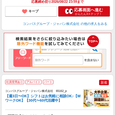
応募締め切り2026/08/22 23:59まで
応募画面へ進む
キープ
かんたん3ステップ！
コンパスグループ・ジャパン株式会社
の他の求人をみる
社員登用あり
アルバイト
パート
新着
コンパスグループ・ジャパン株式会社 65162_p
く
【週3日〜OK】シフトはお気軽に相談OK♪【W
ワークOK】【30代〜60代活躍中】
大