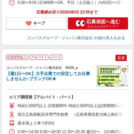
事
5:00〜9:00 1日4時間〜OK、平日（土日除く）の内3日〜/週 週
応募締め切り2026/08/22 23:59まで
応募画面へ進む
キープ
かんたん3ステップ！
コンパスグループ・ジャパン株式会社
の他の求人をみる
社員登用あり
アルバイト
パート
新着
コンパスグループ・ジャパン株式会社 35005_p
く
【週1日〜OK】大手企業での安定してお仕事
しませんか♪ブランクOK★
大
エリア調理員【アルバイト・パート】
入
歓
時給2,000円以上 試用期間中 時給2,000円以上(試用期間2ヶ月
～
用
国立広島商船高等専門学校寮 （広島県豊田郡大崎上島町東野２
歓
垂水港より車で約9分
助
5:00〜14:00 9:00〜18:00 11:30〜20:30 週