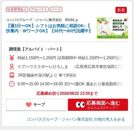
社員登用あり
アルバイト
パート
新着
コンパスグループ・ジャパン株式会社 65164_p
く
【週3日〜OK】シフトはお気軽に相談OK♪【
扶養内・WワークOK】【30代〜60代活躍中】
大
調理員【アルバイト・パート】
入
歓
時給1,150円〜1,250円 試用期間中 時給1,150円〜1,250円
～
用
ケアハウスラポーレひろしま （広島県広島市東区福田1丁目753
O
JR芸備線中深川駅より 車で約6分
勤
6:00〜15:00 14:00〜19:00 3日〜/週OK 週あたり最低勤務日数／3
応募締め切り2026/08/22 23:59まで
応募画面へ進む
キープ
かんたん3ステップ！
コンパスグループ・ジャパン株式会社
の他の求人をみる