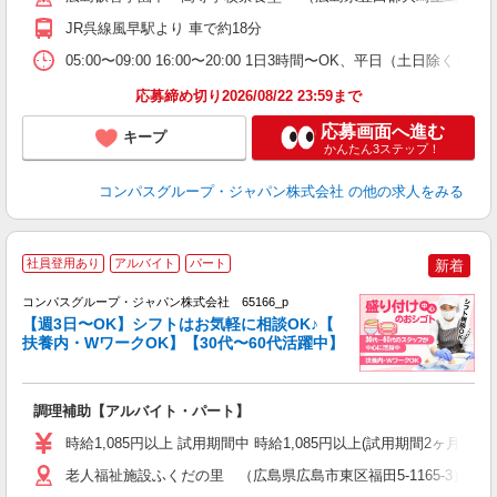
務
JR呉線風早駅より 車で約18分
方
ま
05:00〜09:00 16:00〜20:00 1日3時間〜OK、平日（土日除
応募締め切り2026/08/22 23:59まで
応募画面へ進む
キープ
かんたん3ステップ！
コンパスグループ・ジャパン株式会社
の他の求人をみる
社員登用あり
アルバイト
パート
新着
コンパスグループ・ジャパン株式会社 65166_p
く
【週3日〜OK】シフトはお気軽に相談OK♪【
扶養内・WワークOK】【30代〜60代活躍中】
大
調理補助【アルバイト・パート】
入
歓
時給1,085円以上 試用期間中 時給1,085円以上(試用期間2ヶ月
～
用
老人福祉施設ふくだの里 （広島県広島市東区福田5-1165-3）
2