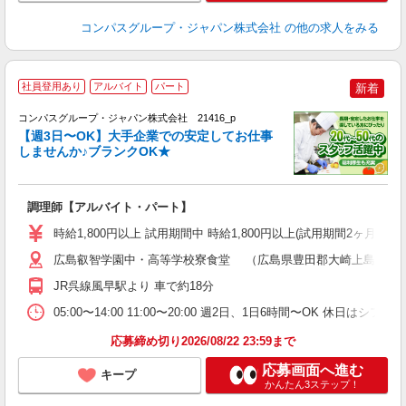
コンパスグループ・ジャパン株式会社
の他の求人をみる
社員登用あり
アルバイト
パート
新着
コンパスグループ・ジャパン株式会社 21416_p
く
【週3日〜OK】大手企業での安定してお仕事
しませんか♪ブランクOK★
大
調理師【アルバイト・パート】
入
歓
時給1,800円以上 試用期間中 時給1,800円以上(試用期間2ヶ月
～
用
広島叡智学園中・高等学校寮食堂 （広島県豊田郡大崎上島町大串31
迎
JR呉線風早駅より 車で約18分
助
05:00〜14:00 11:00〜20:00 週2日、1日6時間〜OK
応募締め切り2026/08/22 23:59まで
応募画面へ進む
キープ
かんたん3ステップ！