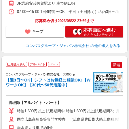
JR呉線安芸阿賀駅より 車で約13分
通
07:00〜15:00 1日4時間〜OK、平日（土日除く）の内3日〜/週
応募締め切り2026/08/22 23:59まで
応募画面へ進む
キープ
かんたん3ステップ！
コンパスグループ・ジャパン株式会社
の他の求人をみる
社員登用あり
アルバイト
パート
新着
コンパスグループ・ジャパン株式会社 35005_p
く
【週3日〜OK】シフトはお気軽に相談OK♪【W
ワークOK】【30代〜50代活躍中】
大
調理師【アルバイト・パート】
入
歓
時給1,600円以上 試用期間中 時給1,600円以上(試用期間2ヶ月
～
用
国立広島商船高等専門学校寮 （広島県豊田郡大崎上島町東野２
勤
垂水港より車で約9分
夜