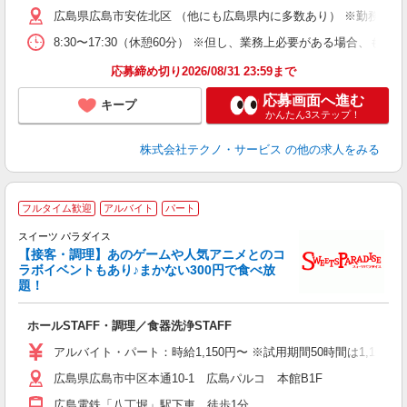
遣
広島県広島市安佐北区 （他にも広島県内に多数あり） ※勤務地は
8:30〜17:30（休憩60分） ※但し、業務上必要がある場合
応募締め切り2026/08/31 23:59まで
応募画面へ進む
キープ
かんたん3ステップ！
株式会社テクノ・サービス
の他の求人をみる
シ
フルタイム歓迎
アルバイト
パート
スイーツ パラダイス
主
【接客・調理】あのゲームや人気アニメとのコ
日
ラボイベントもあり♪まかない300円で食べ放
自
題！
い
ホールSTAFF・調理／食器洗浄STAFF
アルバイト・パート：時給1,150円〜 ※試用期間50時間は1,10
広島県広島市中区本通10-1 広島パルコ 本館B1F
広島電鉄「八丁堀」駅下車 徒歩1分