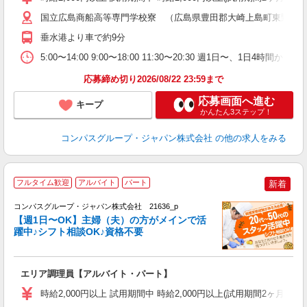
～
用
国立広島商船高等専門学校寮 （広島県豊田郡大崎上島町東野２
歓
垂水港より車で約9分
助
5:00〜14:00 9:00〜18:00 11:30〜20:30 週
応募締め切り2026/08/22 23:59まで
応募画面へ進む
キープ
かんたん3ステップ！
コンパスグループ・ジャパン株式会社
の他の求人をみる
フルタイム歓迎
アルバイト
パート
新着
コンパスグループ・ジャパン株式会社 21636_p
く
【週1日〜OK】主婦（夫）の方がメインで活
躍中♪シフト相談OK♪資格不要
大
エリア調理員【アルバイト・パート】
入
歓
時給2,000円以上 試用期間中 時給2,000円以上(試用期間2ヶ月
～