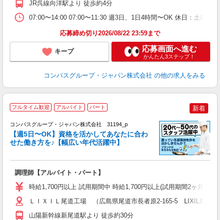
JR呉線向洋駅より 徒歩約4分
ー
07:00〜14:00 07:00〜11:30 週3日、1日4時間〜OK 休日
応募締め切り2026/08/22 23:59まで
応募画面へ進む
キープ
かんたん3ステップ！
コンパスグループ・ジャパン株式会社
の他の求人をみる
フルタイム歓迎
アルバイト
パート
新着
コンパスグループ・ジャパン株式会社 31194_p
く
【週5日〜OK】資格を活かしてあなたに合わ
せた働き方を♪【幅広い年代活躍中】
大
調理師【アルバイト・パート】
入
歓
時給1,700円以上 試用期間中 時給1,700円以上(試用期間2ヶ月
～
用
ＬＩＸＩＬ尾道工場 （広島県尾道市長者原2-165-5 LIXIL尾道
迎
山陽新幹線新尾道駅より 徒歩約30分
助