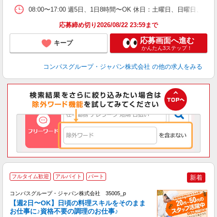
08:00〜17:00 週5日、1日8時間〜OK 休日：土曜日、日曜日、
応募締め切り2026/08/22 23:59まで
応募画面へ進む
キープ
かんたん3ステップ！
コンパスグループ・ジャパン株式会社
の他の求人をみる
フルタイム歓迎
アルバイト
パート
新着
コンパスグループ・ジャパン株式会社 35005_p
く
【週2日〜OK】日頃の料理スキルをそのまま
お仕事に♪資格不要の調理のお仕事♪