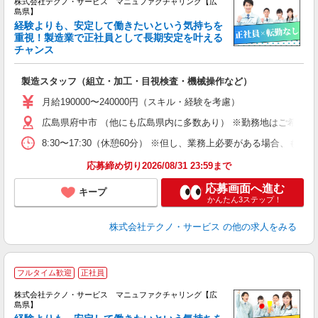
株式会社テクノ・サービス マニュファクチャリング【広
島県】
経験よりも、安定して働きたいという気持ちを
重視！製造業で正社員として長期安定を叶える
チャンス
く
入
製造スタッフ（組立・加工・目視検査・機械操作など）
未
あ
月給190000〜240000円（スキル・経験を考慮）
遣
広島県府中市 （他にも広島県内に多数あり） ※勤務地はご希望を
8:30〜17:30（休憩60分） ※但し、業務上必要がある場合
応募締め切り2026/08/31 23:59まで
応募画面へ進む
キープ
かんたん3ステップ！
株式会社テクノ・サービス
の他の求人をみる
フルタイム歓迎
正社員
株式会社テクノ・サービス マニュファクチャリング【広
島県】