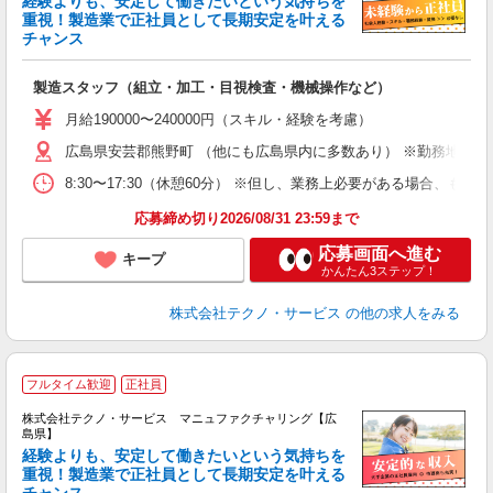
経験よりも、安定して働きたいという気持ちを
重視！製造業で正社員として長期安定を叶える
チャンス
く
入
製造スタッフ（組立・加工・目視検査・機械操作など）
未
あ
月給190000〜240000円（スキル・経験を考慮）
遣
広島県安芸郡熊野町 （他にも広島県内に多数あり） ※勤務地はご
8:30〜17:30（休憩60分） ※但し、業務上必要がある場合
応募締め切り2026/08/31 23:59まで
応募画面へ進む
キープ
かんたん3ステップ！
株式会社テクノ・サービス
の他の求人をみる
フルタイム歓迎
正社員
株式会社テクノ・サービス マニュファクチャリング【広
島県】
経験よりも、安定して働きたいという気持ちを
重視！製造業で正社員として長期安定を叶える
チャンス