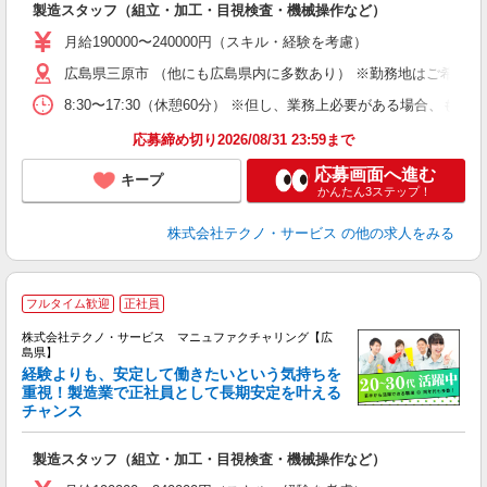
入
製造スタッフ（組立・加工・目視検査・機械操作など）
未
あ
月給190000〜240000円（スキル・経験を考慮）
遣
広島県三原市 （他にも広島県内に多数あり） ※勤務地はご希望を
8:30〜17:30（休憩60分） ※但し、業務上必要がある場合
応募締め切り2026/08/31 23:59まで
応募画面へ進む
キープ
かんたん3ステップ！
株式会社テクノ・サービス
の他の求人をみる
フルタイム歓迎
正社員
株式会社テクノ・サービス マニュファクチャリング【広
島県】
経験よりも、安定して働きたいという気持ちを
重視！製造業で正社員として長期安定を叶える
チャンス
く
入
製造スタッフ（組立・加工・目視検査・機械操作など）
未