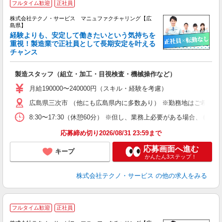
フルタイム歓迎
正社員
株式会社テクノ・サービス マニュファクチャリング【広
島県】
経験よりも、安定して働きたいという気持ちを
重視！製造業で正社員として長期安定を叶える
チャンス
く
入
製造スタッフ（組立・加工・目視検査・機械操作など）
未
あ
月給190000〜240000円（スキル・経験を考慮）
遣
広島県三次市 （他にも広島県内に多数あり） ※勤務地はご希望を
8:30〜17:30（休憩60分） ※但し、業務上必要がある場合
応募締め切り2026/08/31 23:59まで
応募画面へ進む
キープ
かんたん3ステップ！
株式会社テクノ・サービス
の他の求人をみる
フルタイム歓迎
正社員