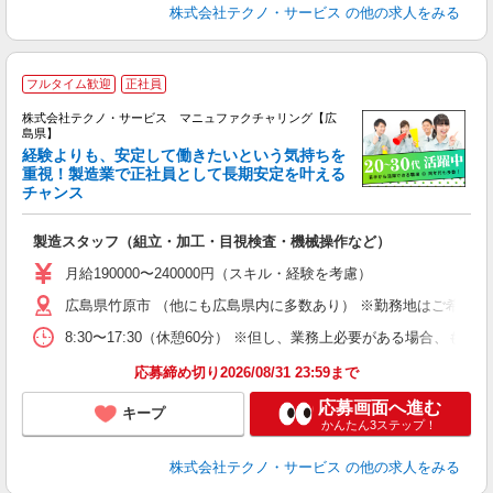
株式会社テクノ・サービス
の他の求人をみる
フルタイム歓迎
正社員
株式会社テクノ・サービス マニュファクチャリング【広
島県】
経験よりも、安定して働きたいという気持ちを
重視！製造業で正社員として長期安定を叶える
チャンス
く
入
製造スタッフ（組立・加工・目視検査・機械操作など）
未
あ
月給190000〜240000円（スキル・経験を考慮）
遣
広島県竹原市 （他にも広島県内に多数あり） ※勤務地はご希望を
8:30〜17:30（休憩60分） ※但し、業務上必要がある場合
応募締め切り2026/08/31 23:59まで
応募画面へ進む
キープ
かんたん3ステップ！
株式会社テクノ・サービス
の他の求人をみる