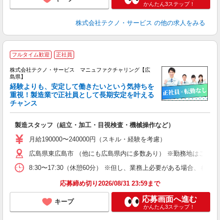
かんたん3ステップ！
株式会社テクノ・サービス
の他の求人をみる
フルタイム歓迎
正社員
株式会社テクノ・サービス マニュファクチャリング【広
島県】
経験よりも、安定して働きたいという気持ちを
重視！製造業で正社員として長期安定を叶える
チャンス
く
入
製造スタッフ（組立・加工・目視検査・機械操作など）
未
あ
月給190000〜240000円（スキル・経験を考慮）
遣
広島県東広島市 （他にも広島県内に多数あり） ※勤務地はご希望
8:30〜17:30（休憩60分） ※但し、業務上必要がある場合
応募締め切り2026/08/31 23:59まで
応募画面へ進む
キープ
かんたん3ステップ！