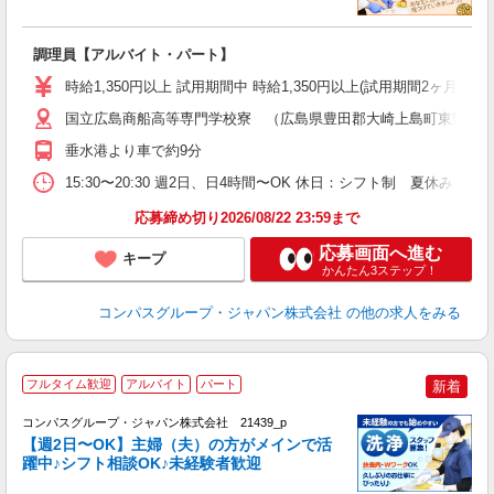
大
調理員【アルバイト・パート】
入
歓
時給1,350円以上 試用期間中 時給1,350円以上(試用期間2ヶ月
～
用
国立広島商船高等専門学校寮 （広島県豊田郡大崎上島町東野２
K
垂水港より車で約9分
ま
15:30〜20:30 週2日、日4時間〜OK 休日：シフト制 夏休み
応募締め切り2026/08/22 23:59まで
応募画面へ進む
キープ
かんたん3ステップ！
コンパスグループ・ジャパン株式会社
の他の求人をみる
フルタイム歓迎
アルバイト
パート
新着
コンパスグループ・ジャパン株式会社 21439_p
く
【週2日〜OK】主婦（夫）の方がメインで活
躍中♪シフト相談OK♪未経験者歓迎