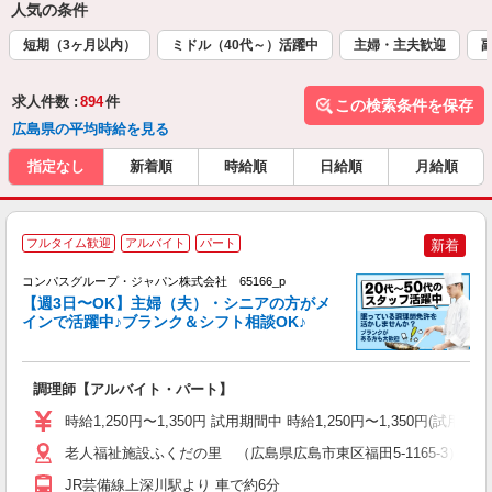
人気の条件
短期（3ヶ月以内）
ミドル（40代～）活躍中
主婦・主夫歓迎
求人件数 :
894
件
この検索条件を保存
広島県の平均時給を見る
指定なし
新着順
時給順
日給順
月給順
フルタイム歓迎
アルバイト
パート
新着
コンパスグループ・ジャパン株式会社 65166_p
く
【週3日〜OK】主婦（夫）・シニアの方がメ
インで活躍中♪ブランク＆シフト相談OK♪
大
調理師【アルバイト・パート】
入
歓
時給1,250円〜1,350円 試用期間中 時給1,250円〜1,350円
～
用
老人福祉施設ふくだの里 （広島県広島市東区福田5-1165-3）
ル
JR芸備線上深川駅より 車で約6分
い