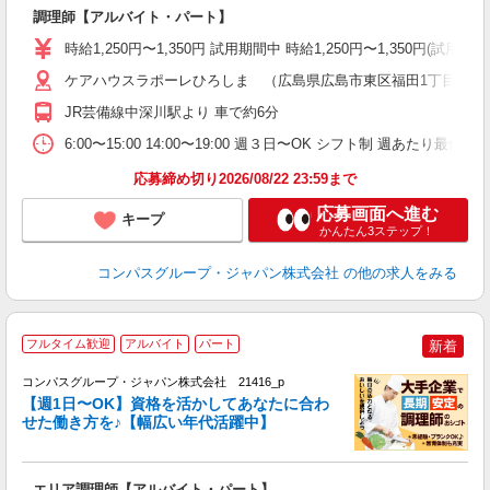
調理師【アルバイト・パート】
入
歓
時給1,250円〜1,350円 試用期間中 時給1,250円〜1,350円
～
用
ケアハウスラポーレひろしま （広島県広島市東区福田1丁目753
ル
JR芸備線中深川駅より 車で約6分
い
6:00〜15:00 14:00〜19:00 週３日〜OK シフト制 週あたり最低
応募締め切り2026/08/22 23:59まで
応募画面へ進む
キープ
かんたん3ステップ！
コンパスグループ・ジャパン株式会社
の他の求人をみる
フルタイム歓迎
アルバイト
パート
新着
コンパスグループ・ジャパン株式会社 21416_p
く
【週1日〜OK】資格を活かしてあなたに合わ
せた働き方を♪【幅広い年代活躍中】
大
エリア調理師【アルバイト・パート】