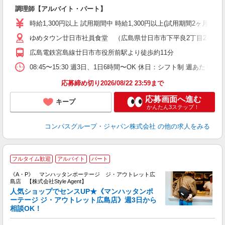
大
調理師【アルバイト・パート】
入
歓
時給1,300円以上 試用期間中 時給1,300円以上(試用期間2ヶ月
～
用
ゆめタウン廿日市社員食堂 （広島県廿日市市下平良2丁目2番1号
務
広島電鉄宮島線廿日市市役所前駅より徒歩約11分
務
08:45〜15:30 週3日、1日6時間〜OK 休日：シフト制 週あたり
応募締め切り2026/08/22 23:59まで
応募画面へ進む
キープ
かんたん3ステップ！
コンパスグループ・ジャパン株式会社
の他の求人をみる
M
フルタイム歓迎
アルバイト
パート
《A・P》 マンハッタンポーテージ ジ・アウトレット広
島店 【株式会社Style Agent】
人気ショップでセンスUP★《マンハッタンポ
ーテージ ジ・アウトレット広島店》週3日から
相談OK！
ー