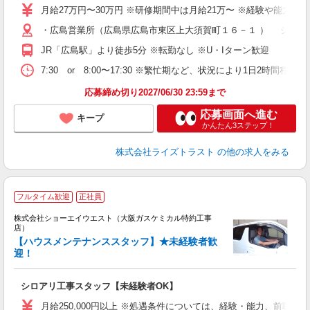
ス
月給27万円〜30万円 ※研修期間中は月給21万〜 ※経験や能力
通
・広島営業所（広島県広島市東区上大須賀町１６－１ ） ジェイ
得
JR「広島駅」より徒歩5分 ※転勤なし ※U・Iターン歓迎
7:30 or 8:00〜17:30 ※繁忙期など、状況により1日2時間程
応募締め切り2027/06/30 23:59まで
応募画面へ進む
キープ
かんたん3ステップ！
株式会社ライズトラスト
の他の求人をみる
フルタイム歓迎
正社員
株式会社ショーエイウエスト（大阪ガスケミカル特約工事
店）
未
【ハウスメンテナンススタッフ】★未経験者歓
車
迎！
シロアリ工事スタッフ【未経験者OK】
月給250,000円以上 ※処遇条件については、経験・能力、前職