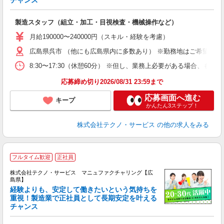
く
入
製造スタッフ（組立・加工・目視検査・機械操作など）
未
あ
月給190000〜240000円（スキル・経験を考慮）
遣
広島県呉市 （他にも広島県内に多数あり） ※勤務地はご希望を考
8:30〜17:30（休憩60分） ※但し、業務上必要がある場合
応募締め切り2026/08/31 23:59まで
応募画面へ進む
キープ
かんたん3ステップ！
株式会社テクノ・サービス
の他の求人をみる
フルタイム歓迎
正社員
株式会社テクノ・サービス マニュファクチャリング【広
島県】
経験よりも、安定して働きたいという気持ちを
重視！製造業で正社員として長期安定を叶える
チャンス
く