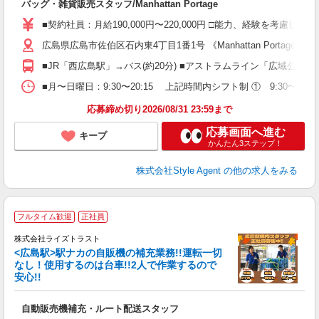
バッグ・雑貨販売スタッフ/Manhattan Portage
歓
ド
■契約社員：月給190,000円〜220,000円 □能力、経験を考
髪
広島県広島市佐伯区石内東4丁目1番1号 《Manhattan Portag
自
会
■JR「西広島駅」→バス(約20分) ■アストラムライン「広域公園前
■月〜日曜日：9:30〜20:15 上記時間内シフト制 ① 9:30〜18:3
応募締め切り2026/08/31 23:59まで
応募画面へ進む
キープ
かんたん3ステップ！
株式会社Style Agent
の他の求人をみる
フルタイム歓迎
正社員
株式会社ライズトラスト
配
<広島駅>駅ナカの自販機の補充業務!!運転一切
賞
なし！使用するのは台車!!2人で作業するので
手
安心!!
広
入
自動販売機補充・ルート配送スタッフ
学