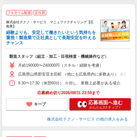
フルタイム歓迎
正社員
株式会社テクノ・サービス マニュファクチャリング【広
島県】
経験よりも、安定して働きたいという気持ちを
重視！製造業で正社員として長期安定を叶える
チャンス
く
入
製造スタッフ（組立・加工・目視検査・機械操作など）
未
あ
月給190000〜240000円（スキル・経験を考慮）
遣
広島県山県郡安芸太田町 （他にも広島県内に多数あり） ※勤務地
8:30〜17:30（休憩60分） ※但し、業務上必要がある場合
応募締め切り2026/08/31 23:59まで
応募画面へ進む
キープ
かんたん3ステップ！
株式会社テクノ・サービス
の他の求人をみる