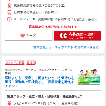
広島県広島市安佐北区口田3丁目8-22
社有車での車通勤可（条件有り）
8：00〜17：30（実働8時間）※休憩90分 *現場により多少変動あ
応募締め切り2027/04/19 23:59まで
応募画面へ進む
キープ
かんたん3ステップ！
株式会社ショーエイウエスト
の他の求人をみる
フルタイム歓迎
正社員
株式会社テクノ・サービス マニュファクチャリング【広
島県】
経験よりも、安定して働きたいという気持ちを
重視！製造業で正社員として長期安定を叶える
チャンス
く
入
製造スタッフ（組立・加工・目視検査・機械操作など）
未
あ
月給190000〜240000円（スキル・経験を考慮）