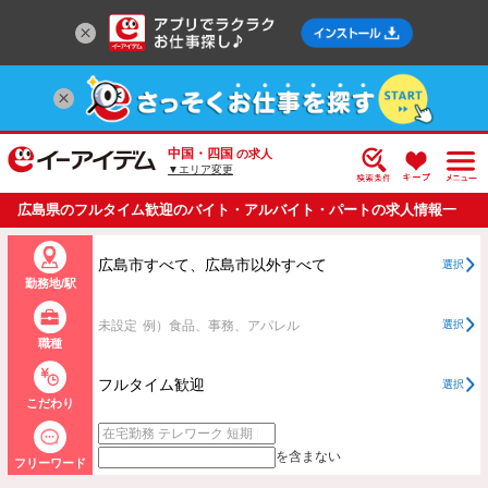
中国・四国
の求人
▼エリア変更
広島県のフルタイム歓迎のバイト・アルバイト・パートの求人情報一
覧
広島市すべて、広島市以外すべて
選択
勤務地/駅
未設定
例）食品、事務、アパレル
選択
職種
フルタイム歓迎
選択
こだわり
を含まない
フリーワード