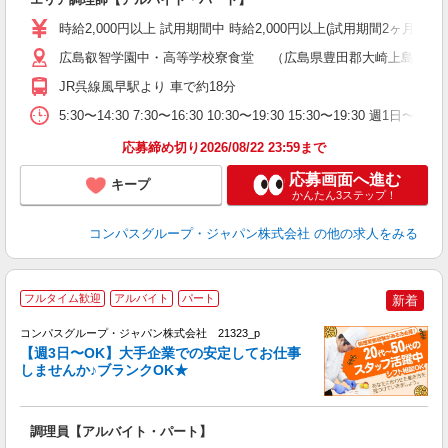
入
歓
時給2,000円以上 試用期間中 時給2,000円以上(試用期間2ヶ月
～
用
広島叡智学園中・高等学校寮食堂 （広島県豊田郡大崎上島町大串31
歓
JR呉線風早駅より 車で約18分
助
5:30〜14:30 7:30〜16:30 10:30〜19:30 15:30〜19:
応募締め切り2026/08/22 23:59まで
応募画面へ進む
キープ
かんたん3ステップ！
コンパスグループ・ジャパン株式会社
の他の求人をみる
フルタイム歓迎
アルバイト
パート
新着
コンパスグループ・ジャパン株式会社 21323_p
く
【週3日〜OK】大手企業での安定してお仕事
しませんか♪ブランクOK★
大
調理員【アルバイト・パート】
入