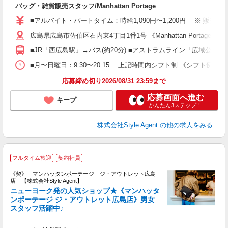
入
バッグ・雑貨販売スタッフ/Manhattan Portage
験
婦
■アルバイト・パートタイム：時給1,090円〜1,200円 ※ 販売職経
週
広島県広島市佐伯区石内東4丁目1番1号 《Manhattan Portag
自
車
■JR「西広島駅」→バス(約20分) ■アストラムライン「広域公園前
業
■月〜日曜日：9:30〜20:15 上記時間内シフト制 《シフト例》 ＊ 9:30
り
応募締め切り2026/08/31 23:59まで
応募画面へ進む
キープ
かんたん3ステップ！
株式会社Style Agent
の他の求人をみる
M
フルタイム歓迎
契約社員
《契》 マンハッタンポーテージ ジ・アウトレット広島
店 【株式会社Style Agent】
ニューヨーク発の人気ショップ★《マンハッタ
ンポーテージ ジ・アウトレット広島店》男女
スタッフ活躍中♪
こ
入