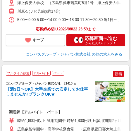
用
海上保安大学校 （広島県呉市若葉町5番1号 海上保安大学校学
歓
川原石(ＪＲ呉線)(約17分)
助
5:00〜9:00 5:00〜14:00 9:00〜18:00 11:3
応募締め切り2026/08/22 23:59まで
応募画面へ進む
キープ
かんたん3ステップ！
コンパスグループ・ジャパン株式会社
の他の求人をみる
フルタイム歓迎
アルバイト
パート
新着
コンパスグループ・ジャパン株式会社 21416_p
く
【週3日〜OK】大手企業での安定してお仕事
しませんか♪ブランクOK★
大
調理師【アルバイト・パート】
入
歓
時給1,800円以上 試用期間中 時給1,800円以上(試用期間2ヶ月
～
用
広島叡智学園中・高等学校寮食堂 （広島県豊田郡大崎上島町大串31