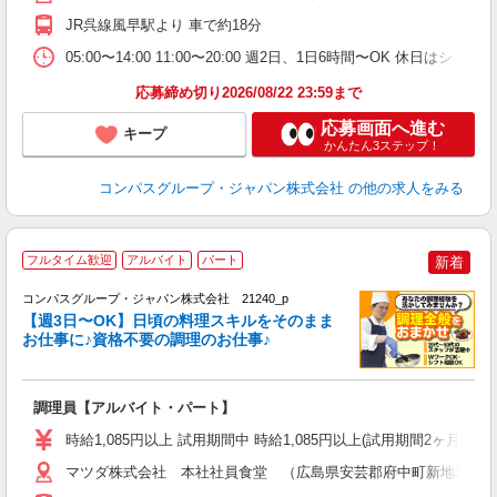
迎
JR呉線風早駅より 車で約18分
助
05:00〜14:00 11:00〜20:00 週2日、1日6時間〜OK
応募締め切り2026/08/22 23:59まで
応募画面へ進む
キープ
かんたん3ステップ！
コンパスグループ・ジャパン株式会社
の他の求人をみる
フルタイム歓迎
アルバイト
パート
新着
コンパスグループ・ジャパン株式会社 21240_p
く
【週3日〜OK】日頃の料理スキルをそのまま
お仕事に♪資格不要の調理のお仕事♪
大
調理員【アルバイト・パート】
入
歓
時給1,085円以上 試用期間中 時給1,085円以上(試用期間2ヶ月
～
用
マツダ株式会社 本社社員食堂 （広島県安芸郡府中町新地3-1）
日