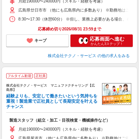
あ
月給190000〜240000円（スキル・経験を考慮）
遣
広島県廿日市市 （他にも広島県内に多数あり） ※勤務地はご希望
8:30〜17:30（休憩60分） ※但し、業務上必要がある場合
応募締め切り2026/08/31 23:59まで
応募画面へ進む
キープ
かんたん3ステップ！
株式会社テクノ・サービス
の他の求人をみる
フルタイム歓迎
正社員
株式会社テクノ・サービス マニュファクチャリング【広
島県】
経験よりも、安定して働きたいという気持ちを
重視！製造業で正社員として長期安定を叶える
チャンス
く
入
製造スタッフ（組立・加工・目視検査・機械操作など）
未
あ
月給190000〜240000円（スキル・経験を考慮）
遣
広島県尾道市 （他にも広島県内に多数あり） ※勤務地はご希望を