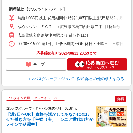
大
調理補助【アルバイト・パート】
入
歓
時給1,085円以上 試用期間中 時給1,085円以上(試用期間2ヶ月
～
用
ゆめタウンＬＥＣＴ （広島県広島市西区扇二丁目1番45号 LETC
禁
広島電鉄宮島線草津南駅より 徒歩約11分
K
09:00〜15:00 週1日、1日5.5時間〜OK 休日：土曜日、日曜日
応募締め切り2026/08/22 23:59まで
応募画面へ進む
キープ
かんたん3ステップ！
コンパスグループ・ジャパン株式会社
の他の求人をみる
フルタイム歓迎
アルバイト
パート
新着
コンパスグループ・ジャパン株式会社 65164_p
く
【週3日〜OK】資格を活かしてあなたに合わ
せた働き方を【主婦（夫）・シニア世代の方が
メインで活躍中】
大