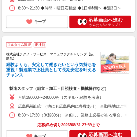
8:30〜21:30 ◆時間・曜日応相談 ◆1日4時間〜 ◆週3日〜
応募画面へ進む
キープ
かんたん3ステップ！
フルタイム歓迎
正社員
株式会社テクノ・サービス マニュファクチャリング【広
島県】
経験よりも、安定して働きたいという気持ちを
重視！製造業で正社員として長期安定を叶える
チャンス
く
入
製造スタッフ（組立・加工・目視検査・機械操作など）
未
あ
月給190000〜240000円（スキル・経験を考慮）
遣
広島県福山市 （他にも広島県内に多数あり） ※勤務地はご希望を
8:30〜17:30（休憩60分） ※但し、業務上必要がある場合
応募締め切り2026/08/31 23:59まで
応募画面へ進む
キープ