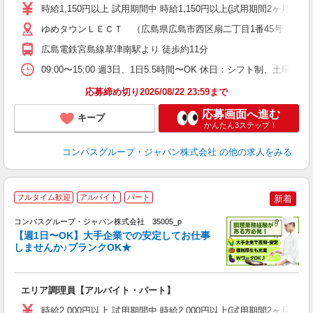
歓
時給1,150円以上 試用期間中 時給1,150円以上(試用期間2ヶ月
～
用
ゆめタウンＬＥＣＴ （広島県広島市西区扇二丁目1番45号 LETC
K
広島電鉄宮島線草津南駅より 徒歩約11分
内
09:00〜15:00 週3日、1日5.5時間〜OK 休日：シフト制、土
応募締め切り2026/08/22 23:59まで
応募画面へ進む
キープ
かんたん3ステップ！
コンパスグループ・ジャパン株式会社
の他の求人をみる
フルタイム歓迎
アルバイト
パート
新着
コンパスグループ・ジャパン株式会社 35005_p
く
【週1日〜OK】大手企業での安定してお仕事
しませんか♪ブランクOK★
大
エリア調理員【アルバイト・パート】
入
歓
時給2,000円以上 試用期間中 時給2,000円以上(試用期間2ヶ月