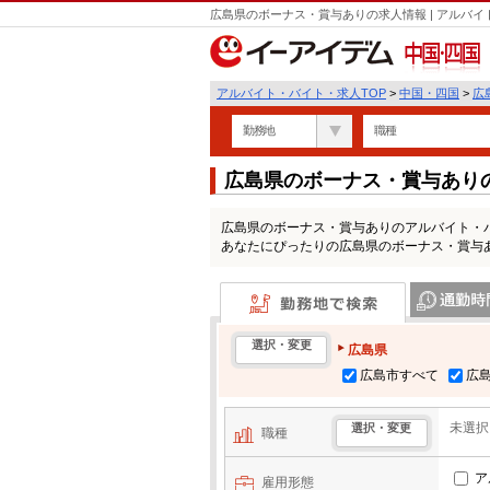
広島県のボーナス・賞与ありの求人情報 | アルバ
中国・四国
アルバイト・バイト・求人TOP
>
中国・四国
>
広
勤務地
職種
広島県のボーナス・賞与あり
広島県のボーナス・賞与ありのアルバイト・
あなたにぴったりの広島県のボーナス・賞与
勤務地で検索
通勤時間・区
選択・変更
広島県
広島市すべて
広
未選択
選択・変更
職種
ア
雇用形態