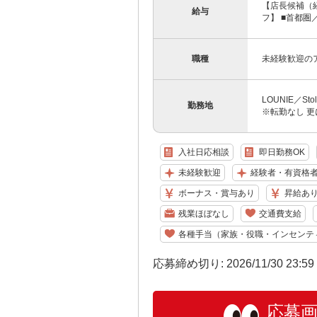
【店長候補（経
給与
フ】 ■首都圏／月
職種
未経験歓迎の
LOUNIE／S
勤務地
※転勤なし 更
入社日応相談
即日勤務OK
未経験歓迎
経験者・有資格
ボーナス・賞与あり
昇給あ
残業ほぼなし
交通費支給
各種手当（家族・役職・インセンテ
応募締め切り: 2026/11/30 23:5
応募