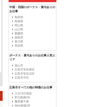
中国・四国のボーナス・賞与ありの
お仕事
鳥取県
島根県
岡山県
山口県
愛媛県
徳島県
香川県
高知県
ボーナス・賞与ありのお仕事人気エ
リア
福山市
広島市安佐南区
広島市安佐北区
広島市中区
広島市すべての他の特徴のお仕事
入社日応相談
即日勤務OK
履歴書不要
Web面接OK