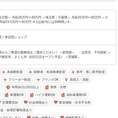
川県＞ 月給26万円〜30万円 ＜埼玉県・千葉県＞ 月給25万円〜30万円 ＜そ
給23.5万円〜30万円 ※上記給与には30時間／4...
業／来店型ショップ
県からご希望の勤務地をご選択ください！ ＜群馬県＞ ・太田市、千代田町 ＜
都宮市、さくら市（8月21日オープン予定） ＜茨城県...
未経験歓迎
経験者・有資格者歓迎
新卒・第二新卒歓迎
フリーター歓迎
ブランクOK
高収入・高額
り
年間休日120日以上
禁煙・分煙
車通勤OK
バイク通勤OK
自転車通勤OK
交通費支給
社会保険あり
家賃補助・住宅手当有
職金・財形貯蓄制度あり
ィブなど）あり
社割・特典あり
研修制度あり