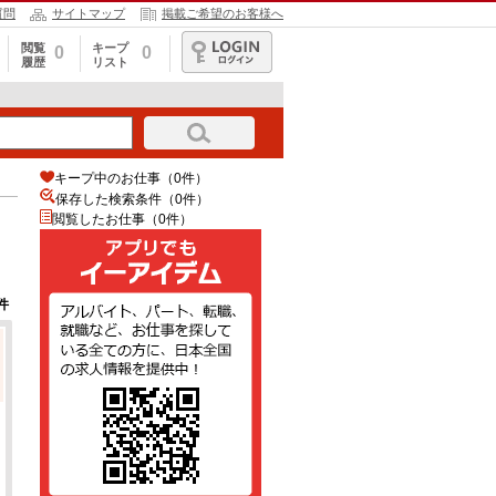
質問
サイトマップ
掲載ご希望のお客様へ
閲覧
キープ
0
0
履歴
リスト
ログイン
キープ中のお仕事（0件）
保存した検索条件（
0
件）
閲覧したお仕事（0件）
件