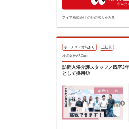
かんた
アイア株式会社 の他の求人をみる
ボーナス・賞与あり
正社員
株式会社ASCare
訪問入浴介護スタッフ／既卒3年
として採用◎