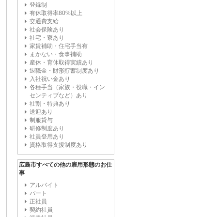
登録制
有休取得率80%以上
交通費支給
社会保険あり
社宅・寮あり
家賃補助・住宅手当有
まかない・食事補助
産休・育休取得実績あり
退職金・財形貯蓄制度あり
入社祝い金あり
各種手当（家族・役職・イン
センティブなど）あり
社割・特典あり
送迎あり
制服貸与
研修制度あり
社員登用あり
資格取得支援制度あり
広島市すべての他の雇用形態のお仕
事
アルバイト
パート
正社員
契約社員