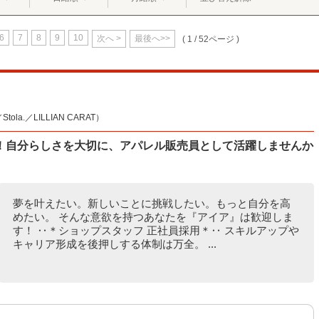
6
7
8
9
10
次へ >
最後へ>>
( 1 / 52ページ )
la.／LILLIAN CARAT）
！自分らしさを大切に、アパレル販売員として活躍しませんか
夢を叶えたい。新しいことに挑戦したい。もっと自分を高
めたい。 そんな意欲を持つあなたを『アイア』は歓迎しま
す！ ‥＊ショップスタッフ 正社員採用＊‥ スキルアップや
キャリア形成を後押しする体制は万全。 ...