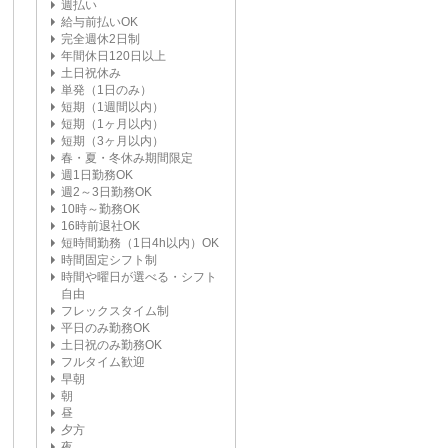
週払い
給与前払いOK
完全週休2日制
年間休日120日以上
土日祝休み
単発（1日のみ）
短期（1週間以内）
短期（1ヶ月以内）
短期（3ヶ月以内）
春・夏・冬休み期間限定
週1日勤務OK
週2～3日勤務OK
10時～勤務OK
16時前退社OK
短時間勤務（1日4h以内）OK
時間固定シフト制
時間や曜日が選べる・シフト
自由
フレックスタイム制
平日のみ勤務OK
土日祝のみ勤務OK
フルタイム歓迎
早朝
朝
昼
夕方
夜