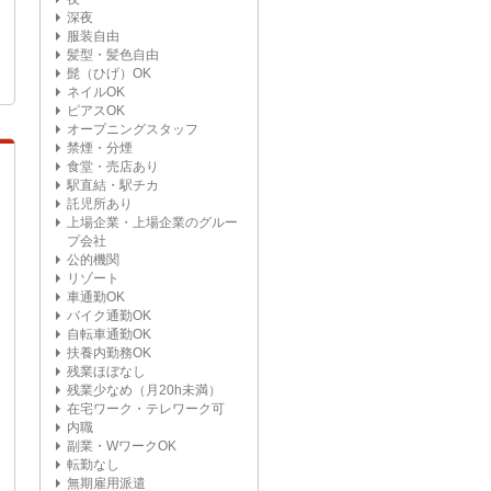
深夜
服装自由
髪型・髪色自由
髭（ひげ）OK
ネイルOK
ピアスOK
オープニングスタッフ
禁煙・分煙
食堂・売店あり
駅直結・駅チカ
託児所あり
上場企業・上場企業のグルー
プ会社
公的機関
リゾート
車通勤OK
バイク通勤OK
自転車通勤OK
扶養内勤務OK
残業ほぼなし
残業少なめ（月20h未満）
在宅ワーク・テレワーク可
内職
副業・WワークOK
転勤なし
無期雇用派遣