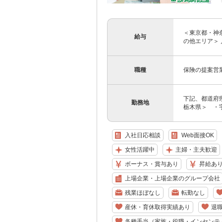
＜東京都・神奈
給与
の他エリア＞ 月
職種
保険の提案営
下記、都道府
勤務地
栃木県＞ ・宇
入社日応相談
Web面接OK
女性活躍中
主婦・主夫歓迎
ボーナス・賞与あり
昇給あ
上場企業・上場企業のグループ会社
残業ほぼなし
転勤なし
産休・育休取得実績あり
退
各種手当（家族・役職・インセンテ