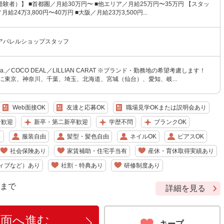
験者）】 ■首都圏／月給30万円〜 ■他エリア／月給25万円〜35万円 【スタッ
給24万3,800円〜40万円 ■大阪／月給23万3,500円...
アパレルショップスタッフ
tola.／COCO DEAL／LILLIAN CARAT ※ブランド・勤務地の希望考慮します！
に東京、神奈川、千葉、埼玉、北海道、宮城（仙台）、愛知、岐...
Web面接OK
友達と応募OK
職場見学OKまたは説明会あり
者歓迎
新卒・第二新卒歓迎
学歴不問
ブランクOK
り
服装自由
髪型・髪色自由
ネイルOK
ピアスOK
社会保険あり
家賃補助・住宅手当有
産休・育休取得実績あり
ィブなど）あり
社割・特典あり
研修制度あり
9 まで
詳細を見る
画面へ進む
キープ