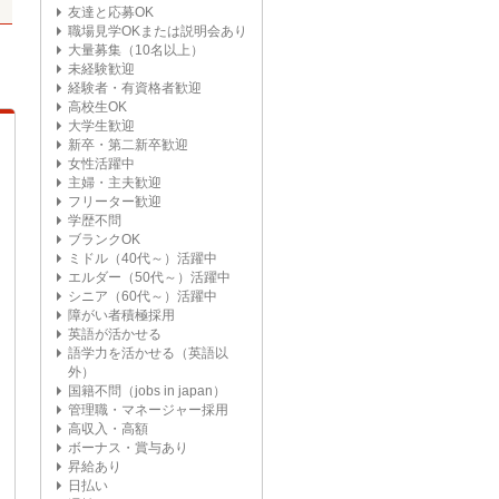
友達と応募OK
職場見学OKまたは説明会あり
大量募集（10名以上）
未経験歓迎
経験者・有資格者歓迎
高校生OK
大学生歓迎
新卒・第二新卒歓迎
女性活躍中
主婦・主夫歓迎
フリーター歓迎
学歴不問
ブランクOK
ミドル（40代～）活躍中
エルダー（50代～）活躍中
シニア（60代～）活躍中
障がい者積極採用
英語が活かせる
語学力を活かせる（英語以
外）
国籍不問（jobs in japan）
管理職・マネージャー採用
高収入・高額
ボーナス・賞与あり
昇給あり
日払い