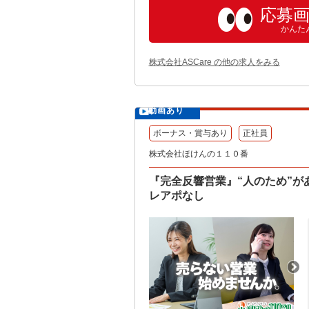
応募
かんた
株式会社ASCare の他の求人をみる
動画あり
ボーナス・賞与あり
正社員
株式会社ほけんの１１０番
『完全反響営業』“人のため”
レアポなし