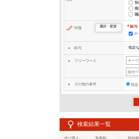
契
職
嘱
給与
選択・変更
特徴
ボ
給与
フリーワード
その他の条件
指定
この
検索結果一覧
並び替え ：
新着順
時給順