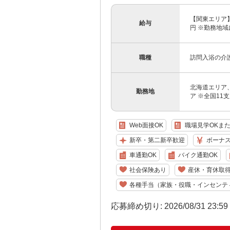
【関東エリア】 
給与
円 ※勤務地域
職種
訪問入浴の介
北海道エリア
勤務地
ア ※全国11
Web面接OK
職場見学OKま
新卒・第二新卒歓迎
ボーナ
車通勤OK
バイク通勤OK
社会保険あり
産休・育休取
各種手当（家族・役職・インセンテ
応募締め切り: 2026/08/31 23:5