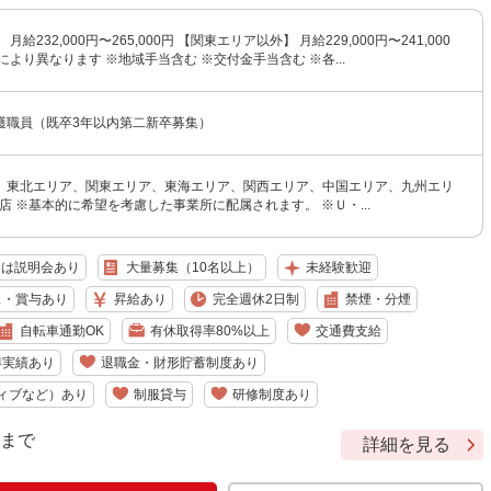
月給232,000円〜265,000円 【関東エリア以外】 月給229,000円〜241,000
により異なります ※地域手当含む ※交付金手当含む ※各...
護職員（既卒3年以内第二新卒募集）
、東北エリア、関東エリア、東海エリア、関西エリア、中国エリア、九州エリ
支店 ※基本的に希望を考慮した事業所に配属されます。 ※Ｕ・...
たは説明会あり
大量募集（10名以上）
未経験歓迎
ス・賞与あり
昇給あり
完全週休2日制
禁煙・分煙
自転車通勤OK
有休取得率80%以上
交通費支給
得実績あり
退職金・財形貯蓄制度あり
ィブなど）あり
制服貸与
研修制度あり
9 まで
詳細を見る