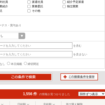
約社員
派遣社員
紹介予定派遣
業紹介
業務委託
独立開業
託
その他
ーナス・賞与あり
を含む
を含まない
なし
本日掲載
締切間近
この検索条件を保存
条件で検索
1,556 件
の情報が見つかりました
日給順
月給順
並び替え解除