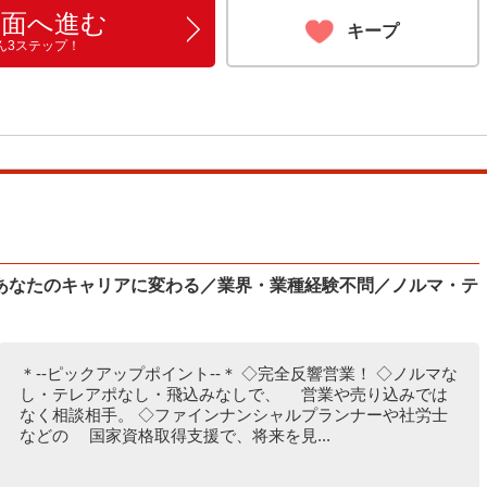
画面へ進む
キープ
ん3ステップ！
があなたのキャリアに変わる／業界・業種経験不問／ノルマ・テ
＊--ピックアップポイント--＊ ◇完全反響営業！ ◇ノルマな
し・テレアポなし・飛込みなしで、 営業や売り込みでは
なく相談相手。 ◇ファインナンシャルプランナーや社労士
などの 国家資格取得支援で、将来を見...