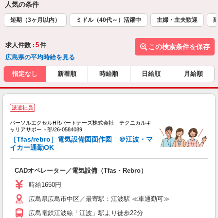
人気の条件
短期（3ヶ月以内）
ミドル（40代～）活躍中
主婦・主夫歓迎
求人件数 :
5
件
この検索条件を保存
広島県の平均時給を見る
指定なし
新着順
時給順
日給順
月給順
T
派遣社員
パーソルエクセルHRパートナーズ株式会社 テクニカルキ
加
ャリアサポート部/26-0584089
ミ
［Tfas/rebro］電気設備図面作図 ＠江波・マ
日
イカー通勤OK
O
CADオペレーター／電気設備（Tfas・Rebro）
時給1650円
広島県広島市中区／最寄駅：江波駅 ≪車通勤可≫
広島電鉄江波線「江波」駅より徒歩22分