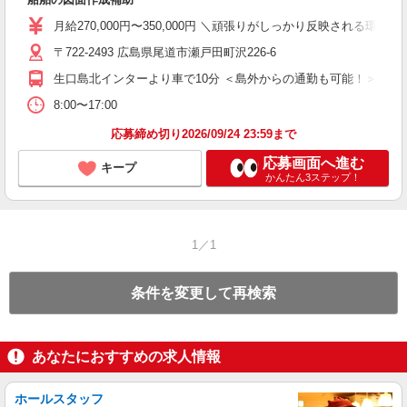
入
第
月給270,000円〜350,000円 ＼頑張りがしっかり反映される環境
全
〒722-2493 広島県尾道市瀬戸田町沢226-6
O
生口島北インターより車で10分 ＜島外からの通勤も可能！＞ 尾
な
8:00〜17:00
応募締め切り2026/09/24 23:59まで
応募画面へ進む
キープ
かんたん3ステップ！
1／1
条件を変更して再検索
あなたにおすすめの求人情報
ホールスタッフ