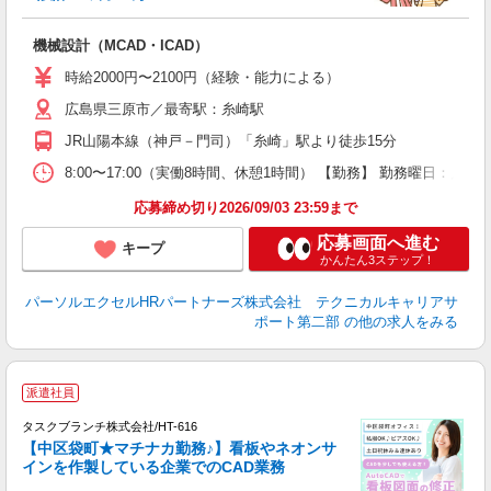
ぼ
機械設計（MCAD・ICAD）
時給2000円〜2100円（経験・能力による）
広島県三原市／最寄駅：糸崎駅
JR山陽本線（神戸－門司）「糸崎」駅より徒歩15分
8:00〜17:00（実働8時間、休憩1時間） 【勤務】 勤務曜日：
応募締め切り2026/09/03 23:59まで
応募画面へ進む
キープ
かんたん3ステップ！
パーソルエクセルHRパートナーズ株式会社 テクニカルキャリアサ
ポート第二部
の他の求人をみる
♪
派遣社員
も
タスクブランチ株式会社/HT-616
【中区袋町★マチナカ勤務♪】看板やネオンサ
インを作製している企業でのCAD業務