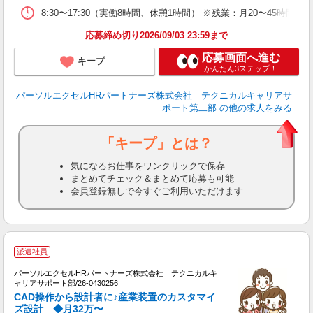
8:30〜17:30（実働8時間、休憩1時間） ※残業：月20〜45
応募締め切り2026/09/03 23:59まで
応募画面へ進む
キープ
かんたん3ステップ！
パーソルエクセルHRパートナーズ株式会社 テクニカルキャリアサ
ポート第二部
の他の求人をみる
「キープ」とは？
気になるお仕事をワンクリックで保存
まとめてチェック＆まとめて応募も可能
会員登録無しで今すぐご利用いただけます
派遣社員
パーソルエクセルHRパートナーズ株式会社 テクニカルキ
け
ャリアサポート部/26-0430256
ミ
CAD操作から設計者に♪産業装置のカスタマイ
日
ズ設計 ◆月32万〜