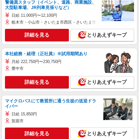
警備員スタッフ（イベント、道路、商業施設、
大型駐車場、JR列車見張りなど）
日給 11,000円〜12,100円
栃木市・小山市・さいたま市西区・さいたま市岩槻区・久喜市・蓮田
詳細を見る
とりあえずキープ
本社総務・経理（正社員）※試用期間あり
月給 222,750円〜230,750円
豊中市
詳細を見る
とりあえずキープ
マイクロバスにて教習所に通う生徒の送迎ドラ
イバー
日給 15,850円
箕面市
詳細を見る
とりあえずキープ