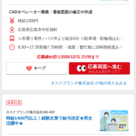
務 
CADオペレーター業務・看板図面の修正や作成
入
未
時給1300円
歴
広島県広島市中区袋町
週
平
☆本通り電停／バス停より徒歩5分 ☆駐車場・駐輪場はありません
ネ
未
8:30〜17:35実働7.75時間 ・残業：繁忙期に20時間程度あり
応募締め切り2026/12/31 23:59まで
応募画面へ進む
キープ
かんたん3ステップ！
タスクブランチ株式会社
の他の求人をみる
■
派遣社員
タスクブランチ株式会社/AS-453
時給1400円以上！経験次第で給与決定★男女
活躍中★
ク