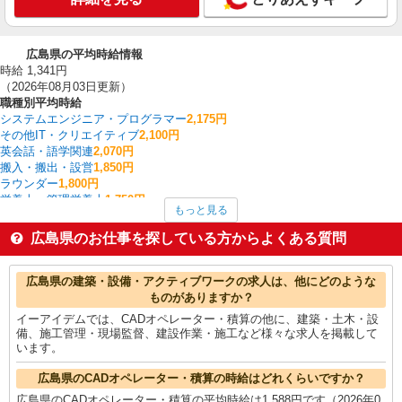
広島県の平均時給情報
時給 1,341円
（2026年08月03日更新）
職種別平均時給
システムエンジニア・プログラマー
2,175円
その他IT・クリエイティブ
2,100円
英会話・語学関連
2,070円
搬入・搬出・設営
1,850円
ラウンダー
1,800円
栄養士・管理栄養士
1,750円
もっと見る
法人営業
1,680円
CADオペレーター・積算
1,588円
広島県のお仕事を探している方からよくある質問
ポスティング
1,550円
量販店・大型SC・百貨店
1,520円
広島県の他の職種の平均時給を見る
広島県の建築・設備・アクティブワークの求人は、他にどのような
ものがありますか？
イーアイデムでは、CADオペレーター・積算の他に、建築・土木・設
備、施工管理・現場監督、建設作業・施工など様々な求人を掲載して
います。
広島県のCADオペレーター・積算の時給はどれくらいですか？
広島県のCADオペレーター・積算の平均時給は1,588円です（2026年0