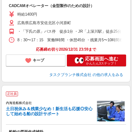
入
CADCAMオペレーター（金型製作のための設計）
迎
時給1400円
い
広島県広島市安佐北区小河原町
の
上
・「下氏の原」バス停 徒歩1分 ・JR「上深川駅」徒歩25分 ・車
通
休
8：30〜17：15 実働8時間 ・休憩45分 ・残業月5〜10時間程度
応募締め切り2026/12/31 23:59まで
応募画面へ進む
キープ
かんたん3ステップ！
タスクブランチ株式会社
の他の求人をみる
正社員
内海造船株式会社
土日祝休み＆残業少なめ！新生活も応援◎安心
続
して始める船の設計サポート
着
が
船舶の図面作成補助