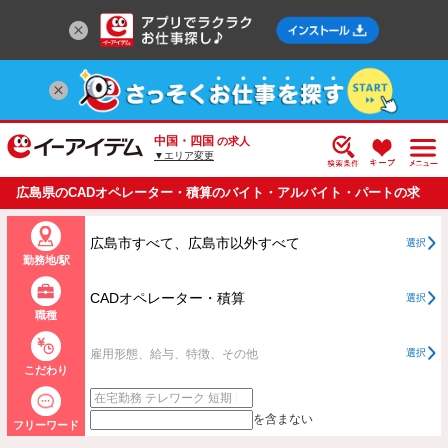
中国・四国
の求人
▼エリア変更
広島県のCADオペレーター・積算のバイト・アルバイト・パートの求
人情報一覧
広島市すべて、広島市以外すべて
選択
勤務地/駅
CADオペレーター・積算
選択
職種
雇用形態、給与、特徴、その他
選択
こだわり
を含まない
フリーワード