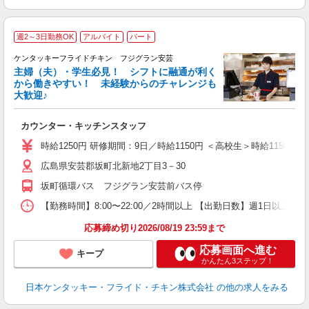
週2～3日勤務OK
アルバイト
パート
ケンタッキーフライドチキン フジグラン安芸
主婦（夫）・学生必見！ シフトに融通が利く
から働きやすい！ 未経験からのチャレンジも
大歓迎♪
見
カウンター・キッチンスタッフ
未
ダ
時給1250円 研修期間：9日／時給1150円 ＜高校生＞時給1150円／
昇
広島県安芸郡坂町北新地2丁目3－30
K
保
坂町循環バス フジグラン安芸前バス停
【勤務時間】8:00〜22:00／2時間以上 【出勤日数】週1日以
応募締め切り2026/08/19 23:59まで
応募画面へ進む
キープ
かんたん3ステップ！
日本ケンタッキー・フライド・チキン株式会社
の他の求人をみる