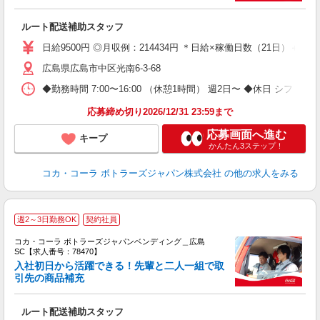
未
K
ルート配送補助スタッフ
日給9500円 ◎月収例：214434円 ＊日給×稼働日数（21日）＋残
広島県広島市中区光南6-3-68
◆勤務時間 7:00〜16:00 （休憩1時間） 週2日〜 ◆休日 シフト
応募締め切り2026/12/31 23:59まで
応募画面へ進む
キープ
かんたん3ステップ！
コカ・コーラ ボトラーズジャパン株式会社
の他の求人をみる
週2～3日勤務OK
契約社員
コカ・コーラ ボトラーズジャパンベンディング＿広島
SC【求人番号：78470】
入社初日から活躍できる！先輩と二人一組で取
慮
引先の商品補充
未
K
ルート配送補助スタッフ