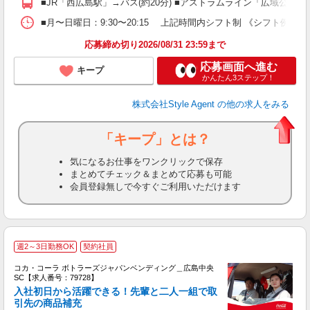
■JR「西広島駅」→バス(約20分) ■アストラムライン「広域公園前
業
■月〜日曜日：9:30〜20:15 上記時間内シフト制 《シフト例》 ＊ 9:30
り
応募締め切り2026/08/31 23:59まで
応募画面へ進む
キープ
かんたん3ステップ！
株式会社Style Agent
の他の求人をみる
「キープ」とは？
気になるお仕事をワンクリックで保存
まとめてチェック＆まとめて応募も可能
会員登録無しで今すぐご利用いただけます
週2～3日勤務OK
契約社員
コカ・コーラ ボトラーズジャパンベンディング＿広島中央
SC【求人番号：79728】
入社初日から活躍できる！先輩と二人一組で取
慮
引先の商品補充