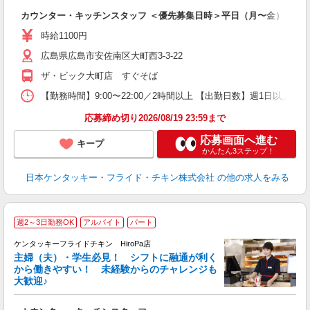
見
カウンター・キッチンスタッフ ＜優先募集日時＞平日（月〜金） 9:00〜
未
～
時給1100円
1
広島県広島市安佐南区大町西3-3-22
業
食
ザ・ビック大町店 すぐそば
【勤務時間】9:00〜22:00／2時間以上 【出勤日数】週1日以
応募締め切り2026/08/19 23:59まで
応募画面へ進む
キープ
かんたん3ステップ！
日本ケンタッキー・フライド・チキン株式会社
の他の求人をみる
週2～3日勤務OK
アルバイト
パート
ケンタッキーフライドチキン HiroPa店
主婦（夫）・学生必見！ シフトに融通が利く
から働きやすい！ 未経験からのチャレンジも
大歓迎♪
見