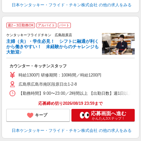
日本ケンタッキー・フライド・チキン株式会社
の他の求人をみる
週2～3日勤務OK
アルバイト
パート
ケンタッキーフライドチキン 広島段原店
主婦（夫）・学生必見！ シフトに融通が利く
から働きやすい！ 未経験からのチャレンジも
大歓迎♪
見
カウンター・キッチンスタッフ
未
～
時給1300円 研修期間：100時間／時給1200円
1
広島県広島市南区段原日出1-2-8
業
ま
【勤務時間】9:00〜23:00／2時間以上 【出勤日数】週1日以
応募締め切り2026/08/19 23:59まで
応募画面へ進む
キープ
かんたん3ステップ！
日本ケンタッキー・フライド・チキン株式会社
の他の求人をみる