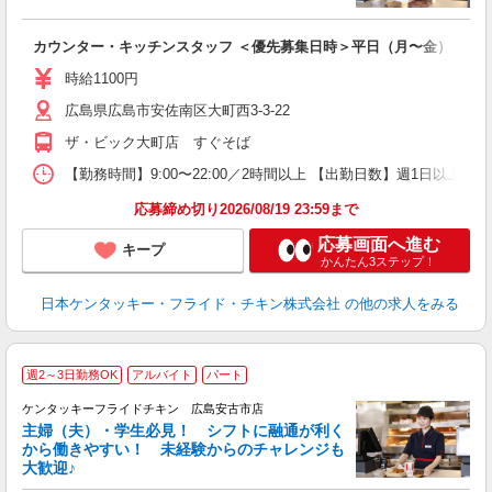
立
カウンター・キッチンスタッフ ＜優先募集日時＞平日（月〜金） 9:00〜
未
～
時給1100円
1
広島県広島市安佐南区大町西3-3-22
業
食
ザ・ビック大町店 すぐそば
【勤務時間】9:00〜22:00／2時間以上 【出勤日数】週1日以
応募締め切り2026/08/19 23:59まで
応募画面へ進む
キープ
かんたん3ステップ！
日本ケンタッキー・フライド・チキン株式会社
の他の求人をみる
週2～3日勤務OK
アルバイト
パート
ケンタッキーフライドチキン 広島安古市店
主婦（夫）・学生必見！ シフトに融通が利く
から働きやすい！ 未経験からのチャレンジも
大歓迎♪