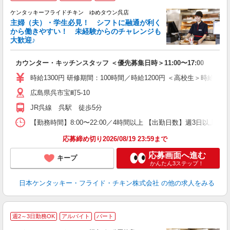
ケンタッキーフライドチキン ゆめタウン呉店
主婦（夫）・学生必見！ シフトに融通が利く
から働きやすい！ 未経験からのチャレンジも
大歓迎♪
見
カウンター・キッチンスタッフ ＜優先募集日時＞11:00〜17:00
未
ダ
時給1300円 研修期間：100時間／時給1200円 ＜高校生＞時給120
昇
広島県呉市宝町5-10
上
か
JR呉線 呉駅 徒歩5分
【勤務時間】8:00〜22:00／4時間以上 【出勤日数】週3日以
応募締め切り2026/08/19 23:59まで
応募画面へ進む
キープ
かんたん3ステップ！
日本ケンタッキー・フライド・チキン株式会社
の他の求人をみる
週2～3日勤務OK
アルバイト
パート