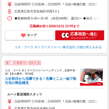
日給8800円 ◎月収例：212300円 ＊日給×稼働日数（21日）＋残業手
広島県広島市安佐南区伴西3-2-1
◆勤務時間 6:45〜15:45 （休憩1時間） 週2日〜 ◆休日 シフト
応募締め切り2026/12/31 23:59まで
応募画面へ進む
キープ
かんたん3ステップ！
コカ・コーラ ボトラーズジャパン株式会社
の他の求人をみる
週2～3日勤務OK
契約社員
コカ・コーラ ボトラーズジャパンベンディング＿広島中央
SC【求人番号：79728】
入社初日から活躍できる！先輩と二人一組で取
引先の商品補充
別
ルート配送補助スタッフ
未
K
日給9500円 ◎月収例：214434円 ＊日給×稼働日数（21日）＋残
広島県広島市中区光南6-3-68