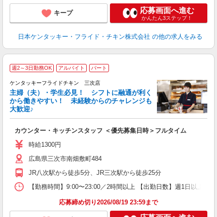
応募画面へ進む
キープ
かんたん3ステップ！
日本ケンタッキー・フライド・チキン株式会社
の他の求人をみる
週2～3日勤務OK
アルバイト
パート
ケンタッキーフライドチキン 三次店
主婦（夫）・学生必見！ シフトに融通が利く
から働きやすい！ 未経験からのチャレンジも
大歓迎♪
見
カウンター・キッチンスタッフ ＜優先募集日時＞フルタイム
未
ダ
時給1300円
昇
広島県三次市南畑敷町484
K
か
JR八次駅から徒歩5分、JR三次駅から徒歩25分
【勤務時間】9:00〜23:00／2時間以上 【出勤日数】週1日以
応募締め切り2026/08/19 23:59まで