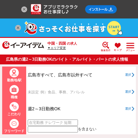
中国・四国
の求人
▼エリア変更
広島県の週2～3日勤務OKのバイト・アルバイト・パートの求人情報
一覧
広島市すべて、広島市以外すべて
選択
勤務地/駅
未設定
例）食品、事務、アパレル
選択
職種
週2～3日勤務OK
選択
こだわり
を含まない
フリーワード