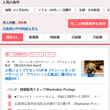
人気の条件
短期（3ヶ月以内）
ミドル（40代～）活躍中
主婦・主夫歓迎
求人件数 :
394
件
この検索条件を保存
広島県の平均時給を見る
指定なし
新着順
時給順
日給順
月給順
M
週2～3日勤務OK
アルバイト
パート
《A・P》 マンハッタンポーテージ ジ・アウトレット広
島店 【株式会社Style Agent】
人気ショップでセンスUP★《マンハッタンポ
ーテージ ジ・アウトレット広島店》週3日から
相談OK！
ー
入
バッグ・雑貨販売スタッフ/Manhattan Portage
験
婦
■アルバイト・パートタイム：時給1,090円〜1,200円 ※ 販売職経
週
広島県広島市佐伯区石内東4丁目1番1号 《Manhattan Portag
自
車