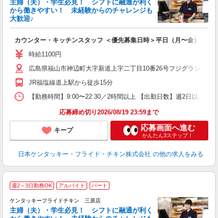
主婦（夫）・学生必見！ シフトに融通が利く
から働きやすい！ 未経験からのチャレンジも
大歓迎♪
見
カウンター・キッチンスタッフ ＜優先募集日時＞平日（月〜金） 17:00〜
未
ダ
時給1100円
昇
広島県福山市神辺町大字新道上字二丁目10番26号フジグラン神辺
上
か
JR福塩線道上駅から徒歩15分
【勤務時間】9:00〜22:30／2時間以上 【出勤日数】週2日以
応募締め切り2026/08/19 23:59まで
応募画面へ進む
キープ
かんたん3ステップ！
日本ケンタッキー・フライド・チキン株式会社
の他の求人をみる
週2～3日勤務OK
アルバイト
パート
ケンタッキーフライドチキン 三原店
主婦（夫）・学生必見！ シフトに融通が利く