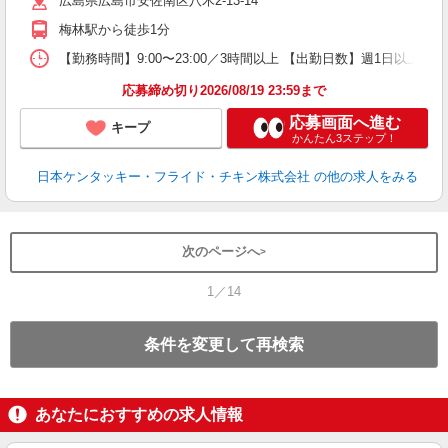
広島県広島市安佐南区八木2-13-14
業
ま
梅林駅から徒歩1分
【勤務時間】9:00〜23:00／3時間以上 【出勤日数】週1日以
応募締め切り2026/08/19 23:59まで
応募画面へ進む
キープ
かんたん3ステップ！
日本ケンタッキー・フライド・チキン株式会社
の他の求人をみる
次のページへ
1／14
条件を変更して再検索
あなたにおすすめの求人情報