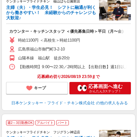
ケンタッキーフライドチキン 福山ばら公園前店
主婦（夫）・学生必見！ シフトに融通が利く
から働きやすい！ 未経験からのチャレンジも
大歓迎♪
見
カウンター・キッチンスタッフ ＜優先募集日時＞平日（月〜金） フ
未
ダ
時給1100円 ＜高校生＞時給1100円
昇
広島県福山市御門町3-2-10
K
か
山陽本線 福山駅 徒歩20分
【勤務時間】9:00〜22:30／2時間以上 【出勤日数】週1日以
応募締め切り2026/08/19 23:59まで
応募画面へ進む
キープ
かんたん3ステップ！
日本ケンタッキー・フライド・チキン株式会社
の他の求人をみる
週2～3日勤務OK
アルバイト
パート
ケンタッキーフライドチキン フジグラン神辺店