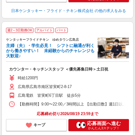
日本ケンタッキー・フライド・チキン株式会社
の他の求人をみる
週2～3日勤務OK
アルバイト
パート
ケンタッキーフライドチキン ゆめタウン広島店
主婦（夫）・学生必見！ シフトに融通が利く
から働きやすい！ 未経験からのチャレンジも
大歓迎♪
見
カウンター・キッチンスタッフ ＜優先募集日時＞土日祝
未
～
時給1200円
1
広島県広島市南区皆実町2-8-17
業
食
広島電鉄 皆実町6丁目駅 徒歩5分
【勤務時間】9:00〜22:00／3時間以上 【出勤日数】週1日以
応募締め切り2026/08/19 23:59まで
応募画面へ進む
キープ
かんたん3ステップ！