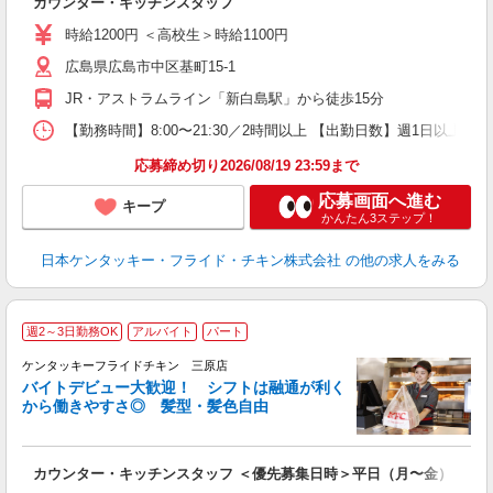
カウンター・キッチンスタッフ
未
ダ
時給1200円 ＜高校生＞時給1100円
昇
広島県広島市中区基町15-1
K
保
JR・アストラムライン「新白島駅」から徒歩15分
【勤務時間】8:00〜21:30／2時間以上 【出勤日数】週1日以
応募締め切り2026/08/19 23:59まで
応募画面へ進む
キープ
かんたん3ステップ！
日本ケンタッキー・フライド・チキン株式会社
の他の求人をみる
週2～3日勤務OK
アルバイト
パート
ケンタッキーフライドチキン 三原店
バイトデビュー大歓迎！ シフトは融通が利く
から働きやすさ◎ 髪型・髪色自由
立
カウンター・キッチンスタッフ ＜優先募集日時＞平日（月〜金） 9:00〜
未