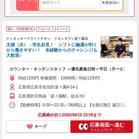
週2～3日勤務OK
アルバイト
パート
ケンタッキーフライドチキン イオンタウン楽々園店
主婦（夫）・学生必見！ シフトに融通が利く
から働きやすい！ 未経験からのチャレンジも
大歓迎♪
見
カウンター・キッチンスタッフ ＜優先募集日時＞平日（月〜金）
未
～
時給1200円 研修期間：100時間／時給1100円
2
広島県広島市佐伯区楽々園4-14-1
ル
補
広島電鉄宮島線「楽々園駅」徒歩3分
【勤務時間】9:00〜22:00／2時間以上 【出勤日数】週2日以
応募締め切り2026/08/19 23:59まで
応募画面へ進む
キープ
かんたん3ステップ！