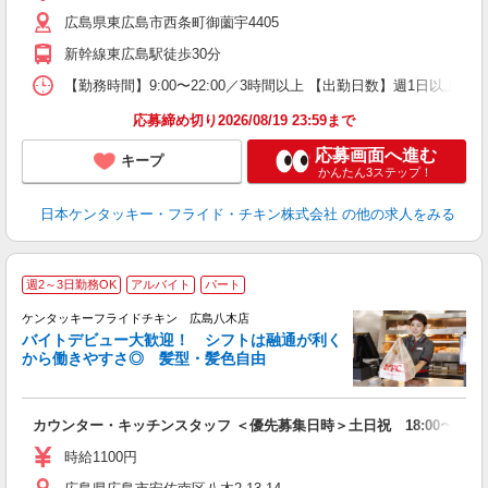
昇
広島県東広島市西条町御薗宇4405
K
か
新幹線東広島駅徒歩30分
【勤務時間】9:00〜22:00／3時間以上 【出勤日数】週1日以
応募締め切り2026/08/19 23:59まで
応募画面へ進む
キープ
かんたん3ステップ！
日本ケンタッキー・フライド・チキン株式会社
の他の求人をみる
週2～3日勤務OK
アルバイト
パート
ケンタッキーフライドチキン 広島八木店
バイトデビュー大歓迎！ シフトは融通が利く
から働きやすさ◎ 髪型・髪色自由
立
カウンター・キッチンスタッフ ＜優先募集日時＞土日祝 18:00〜23:0
未
～
時給1100円
1