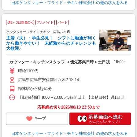
日本ケンタッキー・フライド・チキン株式会社
の他の求人をみる
週2～3日勤務OK
アルバイト
パート
ケンタッキーフライドチキン 広島八木店
主婦（夫）・学生必見！ シフトに融通が利く
から働きやすい！ 未経験からのチャレンジも
大歓迎♪
見
カウンター・キッチンスタッフ ＜優先募集日時＞土日祝 18:00〜23:0
未
～
時給1100円
1
広島県広島市安佐南区八木2-13-14
業
ま
梅林駅から徒歩1分
【勤務時間】9:00〜23:00／3時間以上 【出勤日数】週1日以
応募締め切り2026/08/19 23:59まで
応募画面へ進む
キープ
かんたん3ステップ！
日本ケンタッキー・フライド・チキン株式会社
の他の求人をみる