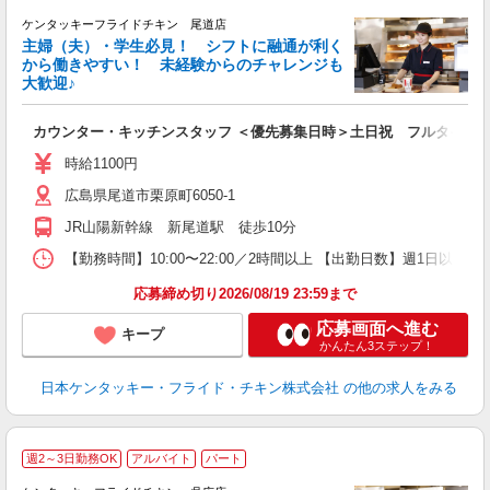
ケンタッキーフライドチキン 尾道店
主婦（夫）・学生必見！ シフトに融通が利く
から働きやすい！ 未経験からのチャレンジも
大歓迎♪
見
カウンター・キッチンスタッフ ＜優先募集日時＞土日祝 フルタイム
未
ダ
時給1100円
昇
広島県尾道市栗原町6050-1
K
か
JR山陽新幹線 新尾道駅 徒歩10分
【勤務時間】10:00〜22:00／2時間以上 【出勤日数】週1日
応募締め切り2026/08/19 23:59まで
応募画面へ進む
キープ
かんたん3ステップ！
日本ケンタッキー・フライド・チキン株式会社
の他の求人をみる
週2～3日勤務OK
アルバイト
パート