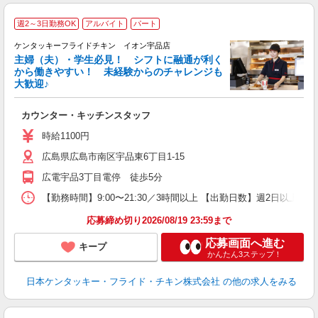
週2～3日勤務OK
アルバイト
パート
ケンタッキーフライドチキン イオン宇品店
主婦（夫）・学生必見！ シフトに融通が利く
から働きやすい！ 未経験からのチャレンジも
大歓迎♪
見
カウンター・キッチンスタッフ
未
ダ
時給1100円
昇
広島県広島市南区宇品東6丁目1-15
上
か
広電宇品3丁目電停 徒歩5分
【勤務時間】9:00〜21:30／3時間以上 【出勤日数】週2日以
応募締め切り2026/08/19 23:59まで
応募画面へ進む
キープ
かんたん3ステップ！
日本ケンタッキー・フライド・チキン株式会社
の他の求人をみる