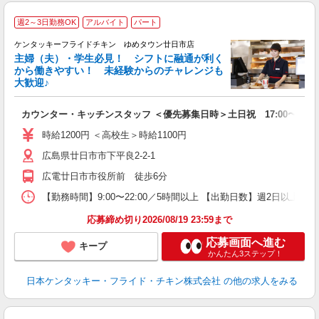
週2～3日勤務OK
アルバイト
パート
ケンタッキーフライドチキン ゆめタウン廿日市店
主婦（夫）・学生必見！ シフトに融通が利く
から働きやすい！ 未経験からのチャレンジも
大歓迎♪
見
カウンター・キッチンスタッフ ＜優先募集日時＞土日祝 17:00〜21:0
未
ダ
時給1200円 ＜高校生＞時給1100円
昇
広島県廿日市市下平良2-2-1
内
広電廿日市市役所前 徒歩6分
【勤務時間】9:00〜22:00／5時間以上 【出勤日数】週2日以
応募締め切り2026/08/19 23:59まで
応募画面へ進む
キープ
かんたん3ステップ！
日本ケンタッキー・フライド・チキン株式会社
の他の求人をみる