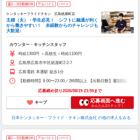
週2～3日勤務OK
アルバイト
パート
ケンタッキーフライドチキン 広島紙屋町店
主婦（夫）・学生必見！ シフトに融通が利く
から働きやすい！ 未経験からのチャレンジも
大歓迎♪
見
カウンター・キッチンスタッフ
未
ダ
時給1300円 ＜高校生＞時給1100円
昇
広島県広島市中区紙屋町2-2-7
K
保
広島電鉄 本通駅 徒歩1分
【勤務時間】9:00〜23:00／2時間以上 【出勤日数】週1日以
応募締め切り2026/08/19 23:59まで
応募画面へ進む
キープ
かんたん3ステップ！
日本ケンタッキー・フライド・チキン株式会社
の他の求人をみる
週2～3日勤務OK
アルバイト
パート