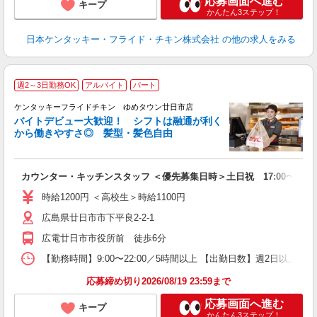
応募画面へ進む
キープ
かんたん3ステップ！
日本ケンタッキー・フライド・チキン株式会社
の他の求人をみる
週2～3日勤務OK
アルバイト
パート
ケンタッキーフライドチキン ゆめタウン廿日市店
バイトデビュー大歓迎！ シフトは融通が利く
から働きやすさ◎ 髪型・髪色自由
立
カウンター・キッチンスタッフ ＜優先募集日時＞土日祝 17:00〜21:0
未
ダ
時給1200円 ＜高校生＞時給1100円
昇
広島県廿日市市下平良2-2-1
内
広電廿日市市役所前 徒歩6分
【勤務時間】9:00〜22:00／5時間以上 【出勤日数】週2日以
応募締め切り2026/08/19 23:59まで
応募画面へ進む
キープ
かんたん3ステップ！