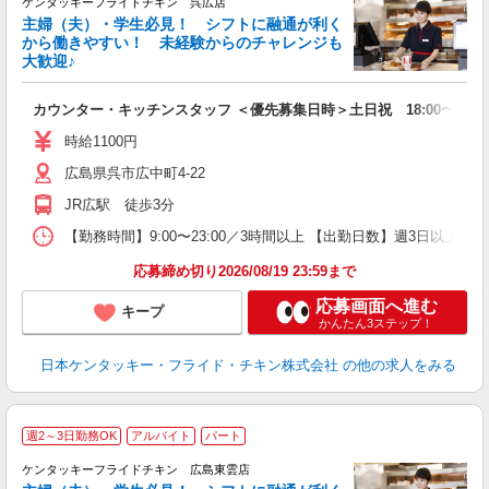
ケンタッキーフライドチキン 呉広店
主婦（夫）・学生必見！ シフトに融通が利く
から働きやすい！ 未経験からのチャレンジも
大歓迎♪
見
カウンター・キッチンスタッフ ＜優先募集日時＞土日祝 18:00〜23:0
未
ダ
時給1100円
昇
広島県呉市広中町4-22
上
か
JR広駅 徒歩3分
【勤務時間】9:00〜23:00／3時間以上 【出勤日数】週3日以
応募締め切り2026/08/19 23:59まで
応募画面へ進む
キープ
かんたん3ステップ！
日本ケンタッキー・フライド・チキン株式会社
の他の求人をみる
週2～3日勤務OK
アルバイト
パート
ケンタッキーフライドチキン 広島東雲店