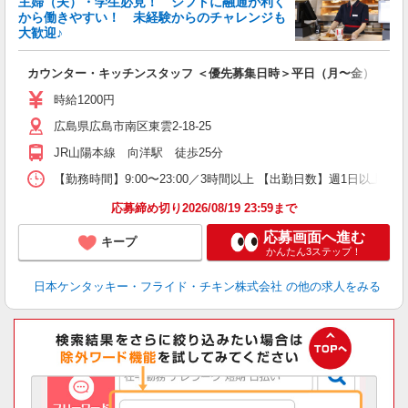
主婦（夫）・学生必見！ シフトに融通が利く
から働きやすい！ 未経験からのチャレンジも
大歓迎♪
見
カウンター・キッチンスタッフ ＜優先募集日時＞平日（月〜金） 11:00〜
未
～
時給1200円
1
広島県広島市南区東雲2-18-25
業
ま
JR山陽本線 向洋駅 徒歩25分
【勤務時間】9:00〜23:00／3時間以上 【出勤日数】週1日以
応募締め切り2026/08/19 23:59まで
応募画面へ進む
キープ
かんたん3ステップ！
日本ケンタッキー・フライド・チキン株式会社
の他の求人をみる