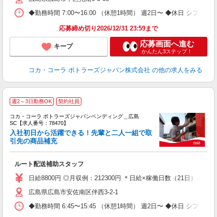
◆勤務時間 7:00〜16:00 （休憩1時間） 週2日〜 ◆休日 シフト
応募締め切り2026/12/31 23:59まで
応募画面へ進む
キープ
かんたん3ステップ！
コカ・コーラ ボトラーズジャパン株式会社
の他の求人をみる
週2～3日勤務OK
契約社員
コカ・コーラ ボトラーズジャパンベンディング＿広島
SC【求人番号：78470】
入社初日から活躍できる！先輩と二人一組で取
引先の商品補充
別
ルート配送補助スタッフ
未
K
日給8800円 ◎月収例：212300円 ＊日給×稼働日数（21日）＋残業手
広島県広島市安佐南区伴西3-2-1
◆勤務時間 6:45〜15:45 （休憩1時間） 週2日〜 ◆休日 シフト