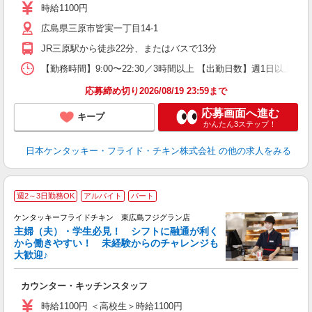
～
時給1100円
1
広島県三原市皆実一丁目14-1
業
食
JR三原駅から徒歩22分、またはバスで13分
【勤務時間】9:00〜22:30／3時間以上 【出勤日数】週1日以
応募締め切り2026/08/19 23:59まで
応募画面へ進む
キープ
かんたん3ステップ！
日本ケンタッキー・フライド・チキン株式会社
の他の求人をみる
週2～3日勤務OK
アルバイト
パート
ケンタッキーフライドチキン 東広島フジグラン店
主婦（夫）・学生必見！ シフトに融通が利く
から働きやすい！ 未経験からのチャレンジも
大歓迎♪
見
カウンター・キッチンスタッフ
未
ダ
時給1100円 ＜高校生＞時給1100円