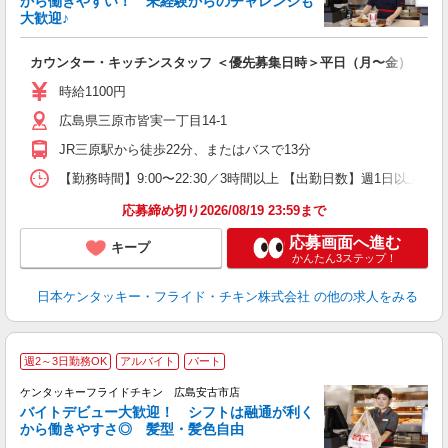
から働きやすい！ 未経験からのチャレンジも
大歓迎♪
見
カウンター・キッチンスタッフ ＜優先募集日時＞平日（月〜金） 9:00〜
未
～
時給1100円
1
広島県三原市皆実一丁目14-1
業
食
JR三原駅から徒歩22分、またはバスで13分
【勤務時間】9:00〜22:30／3時間以上 【出勤日数】週1日以
応募締め切り2026/08/19 23:59まで
応募画面へ進む
キープ
かんたん3ステップ！
日本ケンタッキー・フライド・チキン株式会社
の他の求人をみる
週2～3日勤務OK
アルバイト
パート
ケンタッキーフライドチキン 広島安古市店
バイトデビュー大歓迎！ シフトは融通が利く
から働きやすさ◎ 髪型・髪色自由