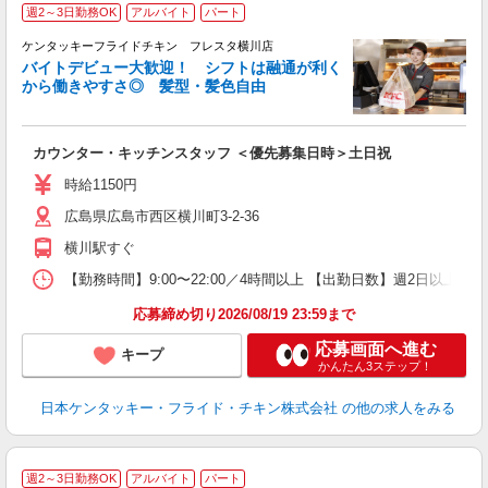
週2～3日勤務OK
アルバイト
パート
ケンタッキーフライドチキン フレスタ横川店
バイトデビュー大歓迎！ シフトは融通が利く
から働きやすさ◎ 髪型・髪色自由
立
カウンター・キッチンスタッフ ＜優先募集日時＞土日祝
未
～
時給1150円
2
広島県広島市西区横川町3-2-36
ル
用
横川駅すぐ
【勤務時間】9:00〜22:00／4時間以上 【出勤日数】週2日以
応募締め切り2026/08/19 23:59まで
応募画面へ進む
キープ
かんたん3ステップ！
日本ケンタッキー・フライド・チキン株式会社
の他の求人をみる
週2～3日勤務OK
アルバイト
パート