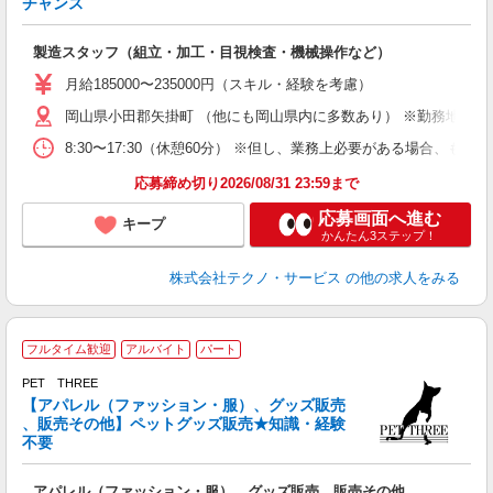
チャンス
く
入
製造スタッフ（組立・加工・目視検査・機械操作など）
未
あ
月給185000〜235000円（スキル・経験を考慮）
遣
岡山県小田郡矢掛町 （他にも岡山県内に多数あり） ※勤務地はご
8:30〜17:30（休憩60分） ※但し、業務上必要がある場合
応募締め切り2026/08/31 23:59まで
応募画面へ進む
キープ
かんたん3ステップ！
株式会社テクノ・サービス
の他の求人をみる
フルタイム歓迎
アルバイト
パート
『
好
PET THREE
未
【アパレル（ファッション・服）、グッズ販売
K
、販売その他】ペットグッズ販売★知識・経験
不要
アパレル（ファッション・服）、グッズ販売、販売その他