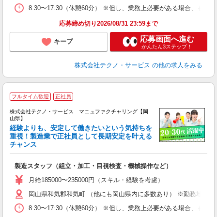
8:30〜17:30（休憩60分） ※但し、業務上必要がある場合
応募締め切り2026/08/31 23:59まで
応募画面へ進む
キープ
かんたん3ステップ！
株式会社テクノ・サービス
の他の求人をみる
フルタイム歓迎
正社員
株式会社テクノ・サービス マニュファクチャリング【岡
山県】
経験よりも、安定して働きたいという気持ちを
重視！製造業で正社員として長期安定を叶える
チャンス
く
入
製造スタッフ（組立・加工・目視検査・機械操作など）
未
あ
月給185000〜235000円（スキル・経験を考慮）
遣
岡山県和気郡和気町 （他にも岡山県内に多数あり） ※勤務地はご
8:30〜17:30（休憩60分） ※但し、業務上必要がある場合