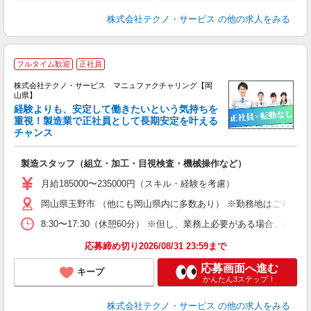
株式会社テクノ・サービス
の他の求人をみる
フルタイム歓迎
正社員
株式会社テクノ・サービス マニュファクチャリング【岡
山県】
経験よりも、安定して働きたいという気持ちを
重視！製造業で正社員として長期安定を叶える
チャンス
く
入
製造スタッフ（組立・加工・目視検査・機械操作など）
未
あ
月給185000〜235000円（スキル・経験を考慮）
遣
岡山県玉野市 （他にも岡山県内に多数あり） ※勤務地はご希望を
8:30〜17:30（休憩60分） ※但し、業務上必要がある場合
応募締め切り2026/08/31 23:59まで
応募画面へ進む
キープ
かんたん3ステップ！
株式会社テクノ・サービス
の他の求人をみる