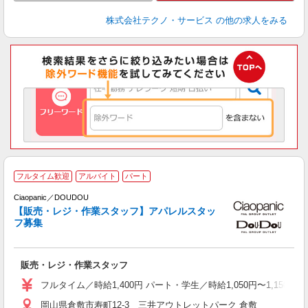
株式会社テクノ・サービス
の他の求人をみる
フルタイム歓迎
アルバイト
パート
Ciaopanic／DOUDOU
未
【販売・レジ・作業スタッフ】アパレルスタッ
フ募集
ム
あ
販売・レジ・作業スタッフ
フルタイム／時給1,400円 パート・学生／時給1,050円〜1,150
岡山県倉敷市寿町12-3 三井アウトレットパーク 倉敷