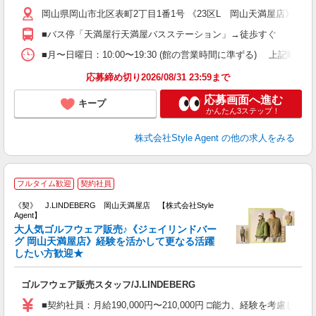
方
岡山県岡山市北区表町2丁目1番1号 《23区L 岡山天満屋店》
車
険
■バス停「天満屋行天満屋バスステーション」→徒歩すぐ
■月〜日曜日：10:00〜19:30 (館の営業時間に準ずる) 上記時間内シフト
応募締め切り2026/08/31 23:59まで
応募画面へ進む
キープ
かんたん3ステップ！
株式会社Style Agent
の他の求人をみる
J
フルタイム歓迎
契約社員
《契》 J.LINDEBERG 岡山天満屋店 【株式会社Style
Agent】
大人気ゴルフウェア販売♪《ジェイリンドバー
グ 岡山天満屋店》経験を活かして更なる活躍
したい方歓迎★
が
入
ゴルフウェア販売スタッフ/J.LINDEBERG
歓
ド
■契約社員：月給190,000円〜210,000円 □能力、経験を考慮