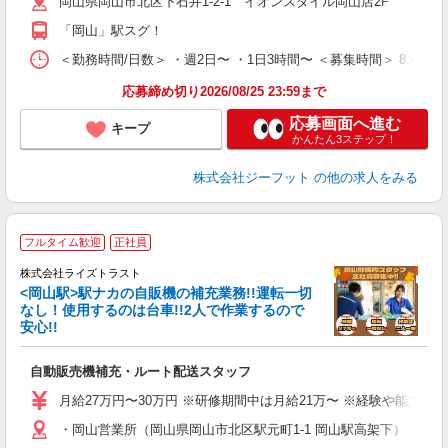
岡山県岡山市北区下石井1-2-1 イオンスタイル岡山店2F
費
「岡山」駅スグ！
＜勤務時間/日数＞ ・週2日〜 ・1日3時間〜 ＜募集時間＞ 8:45〜
応募締め切り2026/08/25 23:59まで
応募画面へ進む
キープ
かんたん3ステップ！
株式会社ジーフット
の他の求人をみる
フルタイム歓迎
正社員
株式会社ライズトラスト
配
<岡山駅>駅ナカの自販機の補充業務!!運転一切
賞
なし！使用するのは台車!!2人で作業するので
手
安心!!
広
入
自動販売機補充・ルート配送スタッフ
学
ス
月給27万円〜30万円 ※研修期間中は月給21万〜 ※経験や能力
通
・岡山営業所（岡山県岡山市北区駅元町1-1 岡山駅高架下） ジ
得