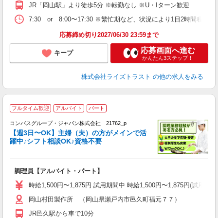
JR「岡山駅」より徒歩5分 ※転勤なし ※U・Iターン歓迎
7:30 or 8:00〜17:30 ※繁忙期など、状況により1日2時間程
応募締め切り2027/06/30 23:59まで
応募画面へ進む
キープ
かんたん3ステップ！
株式会社ライズトラスト
の他の求人をみる
フルタイム歓迎
アルバイト
パート
コンパスグループ・ジャパン株式会社 21762_p
く
【週3日〜OK】主婦（夫）の方がメインで活
躍中♪シフト相談OK♪資格不要
大
調理員【アルバイト・パート】
入
歓
時給1,500円〜1,875円 試用期間中 時給1,500円〜1,875円
～
岡山村田製作所 （岡山県瀬戸内市邑久町福元７７）
用
フ
JR邑久駅から車で10分