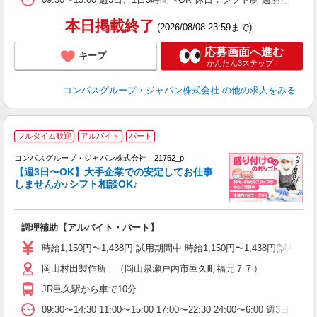
本日掲載終了
(2026/08/08 23:59まで)
応募画面へ進む
キープ
かんたん3ステップ！
コンパスグループ・ジャパン株式会社
の他の求人をみる
フルタイム歓迎
アルバイト
パート
コンパスグループ・ジャパン株式会社 21762_p
く
【週3日〜OK】大手企業での安定してお仕事
しませんか♪シフト相談OK♪
大
調理補助【アルバイト・パート】
入
歓
時給1,150円〜1,438円 試用期間中 時給1,150円〜1,438円(試用
～
岡山村田製作所 （岡山県瀬戸内市邑久町福元７７）
用
日
JR邑久駅から車で10分
い
09:30〜14:30 11:00〜15:00 17:00〜22:30 24:00〜6: