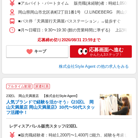
婦
■アルバイト・パートタイム 販売職(未経験)者：時給1,050円〜1
週
岡山県岡山市北区表町2丁目1番1号 《J.LINDEBERG 岡山天満屋
装
K
■バス停「天満屋行天満屋バスステーション」→徒歩すぐ
ー
■月〜日曜日：9:30〜19:30 (館の営業時間に準ずる) 上記時間内シフト制
応募締め切り2026/08/31 23:59まで
応募画面へ進む
キープ
かんたん3ステップ！
株式会社Style Agent
の他の求人をみる
2
フルタイム歓迎
派遣社員
自
23区L 岡山天満屋店 【株式会社Style Agent】
人気ブランドで経験を活かそう♪《23区L 岡
る
山天満屋店 岡山天満屋店》30代〜50代スタッ
フ活躍中！
と
入
レディスアパレル販売スタッフ/23区L
躍
（
■販売職経験者：時給1,200円〜1,400円 □能力、経験を考慮