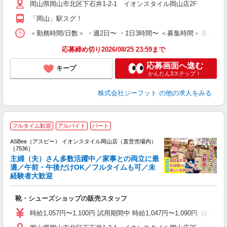
岡山県岡山市北区下石井1-2-1 イオンスタイル岡山店2F
費
「岡山」駅スグ！
＜勤務時間/日数＞ ・週2日〜 ・1日3時間〜 ＜募集時間＞ 8:45〜
応募締め切り2026/08/25 23:59まで
応募画面へ進む
キープ
かんたん3ステップ！
株式会社ジーフット
の他の求人をみる
フルタイム歓迎
アルバイト
パート
ASBee（アスビー） イオンスタイル岡山店（直営売場内）
［7536］
主婦（夫）さん多数活躍中／家事との両立に最
適／午前・午後だけOK／フルタイムも可／未
経験者大歓迎
け
履
靴・シューズショップの販売スタッフ
活
j
時給1,057円〜1,100円 試用期間中 時給1,047円〜1,090円（試用
迎