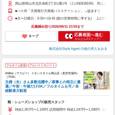
髪
岡山県岡山市北区表町2丁目1番1号 《J.LINDEBERG 岡山天満屋
転
保
■バス停「天満屋行天満屋バスステーション」→徒歩すぐ
■月〜日曜日：9:30〜19:45 (館の営業時間に準ずる) 上記時間内シフト
応募締め切り2026/08/31 23:59まで
応募画面へ進む
キープ
かんたん3ステップ！
株式会社Style Agent
の他の求人をみる
フルタイム歓迎
アルバイト
パート
ASBee（アスビー） イオンスタイル岡山店（直営売場内）
［7536］
主婦（夫）さん多数活躍中／家事との両立に最
適／午前・午後だけOK／フルタイムも可／未
経験者大歓迎
け
履
靴・シューズショップの販売スタッフ
活
j
時給1,057円〜1,100円 試用期間中 時給1,047円〜1,090円（試用
迎