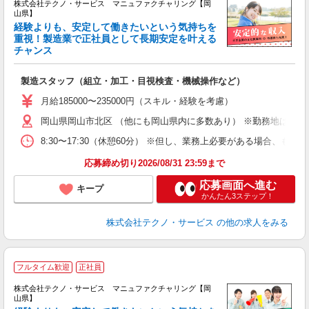
株式会社テクノ・サービス マニュファクチャリング【岡
山県】
経験よりも、安定して働きたいという気持ちを
重視！製造業で正社員として長期安定を叶える
チャンス
く
入
製造スタッフ（組立・加工・目視検査・機械操作など）
未
あ
月給185000〜235000円（スキル・経験を考慮）
遣
岡山県岡山市北区 （他にも岡山県内に多数あり） ※勤務地はご希
8:30〜17:30（休憩60分） ※但し、業務上必要がある場合
応募締め切り2026/08/31 23:59まで
応募画面へ進む
キープ
かんたん3ステップ！
株式会社テクノ・サービス
の他の求人をみる
フルタイム歓迎
正社員
株式会社テクノ・サービス マニュファクチャリング【岡
山県】