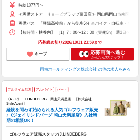
ミ
時給1077円〜
～
≪両備ストア リョービプラッツ藤田店≫ 岡山県岡山市南区藤田56
K
通
両備バス 「興陽高校前」から徒歩5分 ※バイク・自転車・マイカ
【短時間・扶養内】 ［1］7：00〜12：00（実働5h） 週3日〜応
応募締め切り2026/10/31 23:59まで
応募画面へ進む
キープ
かんたん3ステップ！
両備ホールディングス株式会社
の他の求人をみる
J
フルタイム歓迎
アルバイト
パート
《A・P》 J.LINDEBERG 岡山天満屋店 【株式会社
Style Agent】
経験を問わず始められる人気ゴルフウェア販売
♪《ジェイリンドバーグ 岡山天満屋店》入社時
期の相談OK！
す
入
ゴルフウェア販売スタッフ/J.LINDEBERG
験