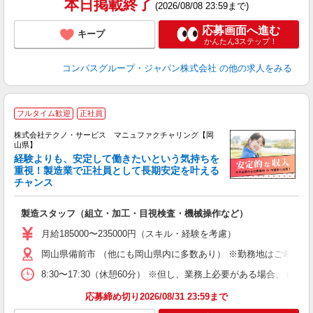
本日掲載終了
(2026/08/08 23:59まで)
応募画面へ進む
キープ
かんたん3ステップ！
コンパスグループ・ジャパン株式会社
の他の求人をみる
フルタイム歓迎
正社員
株式会社テクノ・サービス マニュファクチャリング【岡
山県】
経験よりも、安定して働きたいという気持ちを
重視！製造業で正社員として長期安定を叶える
チャンス
く
入
製造スタッフ（組立・加工・目視検査・機械操作など）
未
あ
月給185000〜235000円（スキル・経験を考慮）
遣
岡山県備前市 （他にも岡山県内に多数あり） ※勤務地はご希望を
8:30〜17:30（休憩60分） ※但し、業務上必要がある場合
応募締め切り2026/08/31 23:59まで