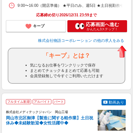
な
9:00〜16:00（開店準備） ★平日のみ、週5日 ★土日祝勤
応募締め切り2026/12/31 23:59まで
応募画面へ進む
キープ
かんたん3ステップ！
株式会社物語コーポレーション
の他の求人をみる
「キープ」とは？
気になるお仕事をワンクリックで保存
まとめてチェック＆まとめて応募も可能
会員登録無しで今すぐご利用いただけます
フルタイム歓迎
アルバイト
パート
動画あり
持
株式会社メディテックジャパン 岡山工場
0
岡山市北区御津【製造に関する軽作業】土日祝
休み◆未経験歓迎◆女性活躍中◆