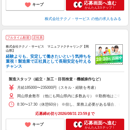
応募画面へ進む
キープ
かんたん3ステップ！
株式会社テクノ・サービス
の他の求人をみる
フルタイム歓迎
正社員
株式会社テクノ・サービス マニュファクチャリング【岡
山県】
経験よりも、安定して働きたいという気持ちを
重視！製造業で正社員として長期安定を叶える
チャンス
く
入
製造スタッフ（組立・加工・目視検査・機械操作など）
未
あ
月給185000〜235000円（スキル・経験を考慮）
遣
岡山県倉敷市 （他にも岡山県内に多数あり） ※勤務地はご希望を
8:30〜17:30（休憩60分） ※但し、業務上必要がある場合
応募締め切り2026/08/31 23:59まで
応募画面へ進む
キープ
かんたん3ステップ！