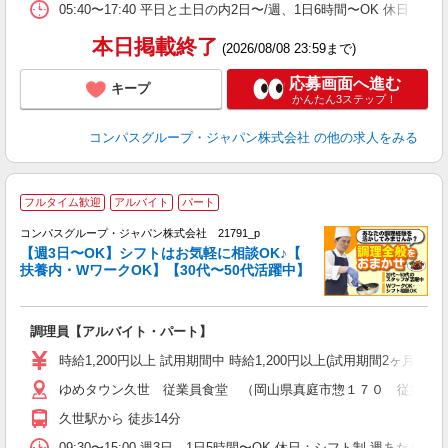
助
05:40〜17:40 平日と土日の内2日〜/週、1日6時間〜OK 休日
本日掲載終了
(2026/08/08 23:59まで)
応募画面へ進む
キープ
かんたん3ステップ！
コンパスグループ・ジャパン株式会社
の他の求人をみる
フルタイム歓迎
アルバイト
パート
コンパスグループ・ジャパン株式会社 21791_p
く
【週3日〜OK】シフトはお気軽に相談OK♪【
扶養内・WワークOK】【30代〜50代活躍中】
大
調理員【アルバイト・パート】
入
歓
時給1,200円以上 試用期間中 時給1,200円以上(試用期間2ヶ月
～
ゆめタウン久世 従業員食堂 （岡山県真庭市惣１７０ 従業員
用
K
久世駅から 徒歩14分
内
09:30〜15:00 週3日、1日5時間〜OK 休日：シフト制 週あたり