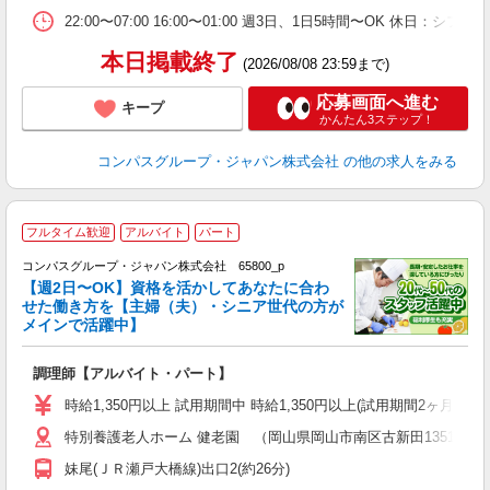
22:00〜07:00 16:00〜01:00 週3日、1日5時間〜OK 休日：
本日掲載終了
(2026/08/08 23:59まで)
応募画面へ進む
キープ
かんたん3ステップ！
コンパスグループ・ジャパン株式会社
の他の求人をみる
フルタイム歓迎
アルバイト
パート
コンパスグループ・ジャパン株式会社 65800_p
く
【週2日〜OK】資格を活かしてあなたに合わ
せた働き方を【主婦（夫）・シニア世代の方が
メインで活躍中】
大
調理師【アルバイト・パート】
入
歓
時給1,350円以上 試用期間中 時給1,350円以上(試用期間2ヶ月
～
特別養護老人ホーム 健老園 （岡山県岡山市南区古新田1351-3）
用
2
妹尾(ＪＲ瀬戸大橋線)出口2(約26分)
昼