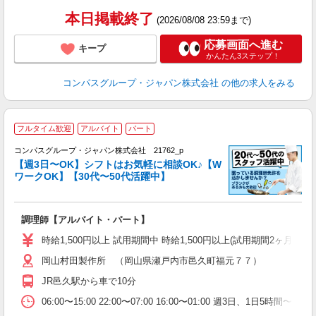
本日掲載終了
(2026/08/08 23:59まで)
応募画面へ進む
キープ
かんたん3ステップ！
コンパスグループ・ジャパン株式会社
の他の求人をみる
フルタイム歓迎
アルバイト
パート
コンパスグループ・ジャパン株式会社 21762_p
く
【週3日〜OK】シフトはお気軽に相談OK♪【W
ワークOK】【30代〜50代活躍中】
大
調理師【アルバイト・パート】
入
歓
時給1,500円以上 試用期間中 時給1,500円以上(試用期間2ヶ月)
～
岡山村田製作所 （岡山県瀬戸内市邑久町福元７７）
用
迎
JR邑久駅から車で10分
06:00〜15:00 22:00〜07:00 16:00〜01:00 週3日、1日