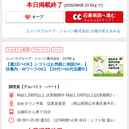
本日掲載終了
(2026/08/08 23:59まで)
応募画面へ進む
キープ
かんたん3ステップ！
コンパスグループ・ジャパン株式会社
の他の求人をみる
フルタイム歓迎
アルバイト
パート
コンパスグループ・ジャパン株式会社 21790_p
く
【週3日〜OK】シフトはお気軽に相談OK♪【
扶養内・WワークOK】【30代〜50代活躍中】
大
調理員【アルバイト・パート】
入
歓
時給1,200円以上 試用期間中 時給1,200円以上(試用期間2ヶ月
～
ゆめタウン平島 従業員食堂 （岡山県岡山市東区東平島１６３
用
禁
山陽ICから車で15分
K
09:30〜15:00 週3日、1日5時間〜OK 休日：シフト制 週あたり