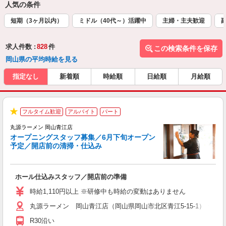
人気の条件
短期（3ヶ月以内）
ミドル（40代～）活躍中
主婦・主夫歓迎
求人件数 :
828
件
この検索条件を保存
岡山県の平均時給を見る
指定なし
新着順
時給順
日給順
月給順
フルタイム歓迎
アルバイト
パート
★
丸源ラーメン 岡山青江店
＼
オープニングスタッフ募集／6月下旬オープン
予定／開店前の清掃・仕込み
す
ホール仕込みスタッフ／開店前の準備
入
婦
時給1,110円以上 ※研修中も時給の変動はありません
～
丸源ラーメン 岡山青江店（岡山県岡山市北区青江5-15-1） ★6
不
日
R30沿い
上