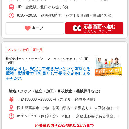
JR「倉敷駅」北口から徒歩3分
9:30〜20:30 ※実働8時間 シフト制 時間・曜日応相談
応募画面へ進む
キープ
かんたん3ステップ！
フルタイム歓迎
正社員
株式会社テクノ・サービス マニュファクチャリング【岡
山県】
経験よりも、安定して働きたいという気持ちを
重視！製造業で正社員として長期安定を叶える
チャンス
く
入
製造スタッフ（組立・加工・目視検査・機械操作など）
未
あ
月給185000〜235000円（スキル・経験を考慮）
遣
岡山県高梁市 （他にも岡山県内に多数あり） ※勤務地はご希望を
8:30〜17:30（休憩60分） ※但し、業務上必要がある場合
応募締め切り2026/08/31 23:59まで