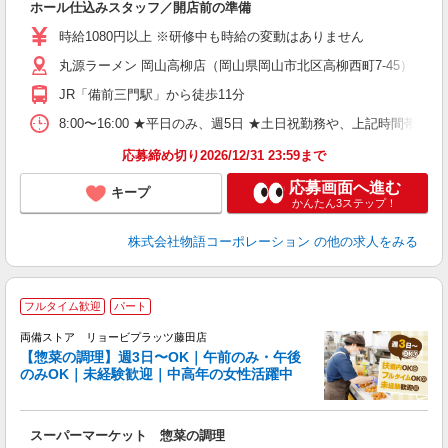
ホール仕込みスタッフ／開店前の準備
入
婦
時給1080円以上 ※研修中も時給の変動はありません
～
丸源ラーメン 岡山高柳店（岡山県岡山市北区高柳西町7-45）
不
日
JR「備前三門駅」から徒歩11分
上
な
8:00〜16:00 ★平日のみ、週5日 ★土日祝勤務や、上記時
応募締め切り2026/12/31 23:59まで
応募画面へ進む
キープ
かんたん3ステップ！
株式会社物語コーポレーション
の他の求人をみる
フルタイム歓迎
パート
ん
両備ストア リョービプラッツ藤田店
【惣菜の調理】週3日〜OK｜午前のみ・午後
し
のみOK｜未経験歓迎｜中高年の女性活躍中
...
スーパーマーケット 惣菜の調理
未