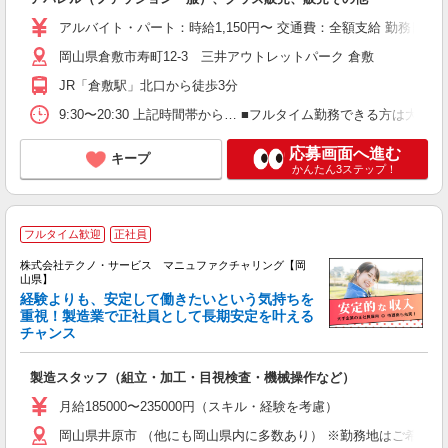
アルバイト・パート：時給1,150円〜 交通費：全額支給 勤務日数に応じ
岡山県倉敷市寿町12-3 三井アウトレットパーク 倉敷
JR「倉敷駅」北口から徒歩3分
9:30〜20:30 上記時間帯から… ■フルタイム勤務できる方
応募画面へ進む
キープ
かんたん3ステップ！
フルタイム歓迎
正社員
株式会社テクノ・サービス マニュファクチャリング【岡
山県】
経験よりも、安定して働きたいという気持ちを
重視！製造業で正社員として長期安定を叶える
チャンス
く
入
製造スタッフ（組立・加工・目視検査・機械操作など）
未
あ
月給185000〜235000円（スキル・経験を考慮）
遣
岡山県井原市 （他にも岡山県内に多数あり） ※勤務地はご希望を