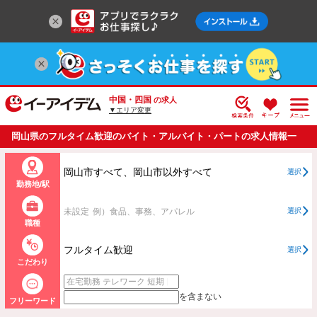
中国・四国
の求人
▼エリア変更
岡山県のフルタイム歓迎のバイト・アルバイト・パートの求人情報一
覧
岡山市すべて、岡山市以外すべて
選択
勤務地/駅
未設定
例）食品、事務、アパレル
選択
職種
フルタイム歓迎
選択
こだわり
を含まない
フリーワード