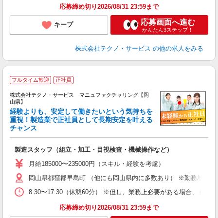
応募締め切り2026/08/31 23:59まで
応募画面へ進む
キープ
かんたん3ステップ！
株式会社テクノ・サービス
の他の求人をみる
フルタイム歓迎
正社員
株式会社テクノ・サービス マニュファクチャリング【岡
山県】
経験よりも、安定して働きたいという気持ちを
重視！製造業で正社員として長期安定を叶える
チャンス
く
入
製造スタッフ（組立・加工・目視検査・機械操作など）
未
あ
月給185000〜235000円（スキル・経験を考慮）
遣
岡山県都窪郡早島町 （他にも岡山県内に多数あり） ※勤務地はご
8:30〜17:30（休憩60分） ※但し、業務上必要がある場合
応募締め切り2026/08/31 23:59まで