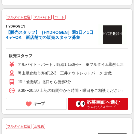
1
フルタイム歓迎
アルバイト
パート
マ
HYDROGEN
未
【販売スタッフ】［HYDROGEN］週3日／1日
K
4h〜OK 新店舗での販売スタッフ募集
ル
支
販売スタッフ
アルバイト・パート：時給1,150円〜 ※フルタイム勤務1,200
岡山県倉敷市寿町12-3 三井アウトレットパーク 倉敷
JR「倉敷駅」北口から徒歩3分
9:30〜20:30 上記の時間帯から時間・曜日をご相談ください♪
応募画面へ進む
キープ
かんたん3ステップ！
フルタイム歓迎
正社員