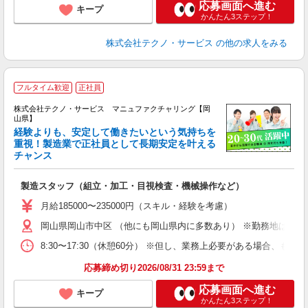
応募画面へ進む
キープ
かんたん3ステップ！
株式会社テクノ・サービス
の他の求人をみる
フルタイム歓迎
正社員
株式会社テクノ・サービス マニュファクチャリング【岡
山県】
経験よりも、安定して働きたいという気持ちを
重視！製造業で正社員として長期安定を叶える
チャンス
く
入
製造スタッフ（組立・加工・目視検査・機械操作など）
未
あ
月給185000〜235000円（スキル・経験を考慮）
遣
岡山県岡山市中区 （他にも岡山県内に多数あり） ※勤務地はご希
8:30〜17:30（休憩60分） ※但し、業務上必要がある場合
応募締め切り2026/08/31 23:59まで
応募画面へ進む
キープ
かんたん3ステップ！