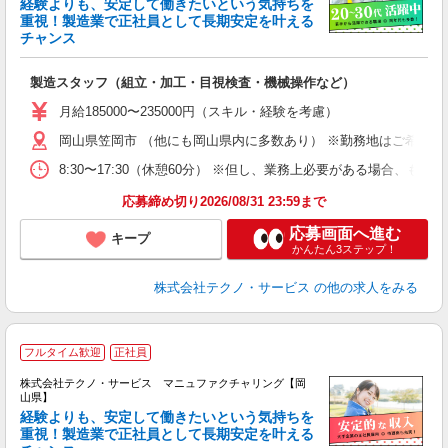
経験よりも、安定して働きたいという気持ちを
重視！製造業で正社員として長期安定を叶える
チャンス
く
入
製造スタッフ（組立・加工・目視検査・機械操作など）
未
あ
月給185000〜235000円（スキル・経験を考慮）
遣
岡山県笠岡市 （他にも岡山県内に多数あり） ※勤務地はご希望を
8:30〜17:30（休憩60分） ※但し、業務上必要がある場合
応募締め切り2026/08/31 23:59まで
応募画面へ進む
キープ
かんたん3ステップ！
株式会社テクノ・サービス
の他の求人をみる
フルタイム歓迎
正社員
株式会社テクノ・サービス マニュファクチャリング【岡
山県】
経験よりも、安定して働きたいという気持ちを
重視！製造業で正社員として長期安定を叶える