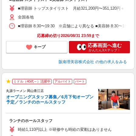
資
■理容師 トップスタイリスト 月給321,200円〜351,120円＋歩合
ブ
自
全国各地
ク
■理容師 8:30〜19:30 ※店舗により異なる ■美容師 8:30〜19
ン
応募締め切り2026/08/31 23:59まで
登
応募画面へ進む
キープ
かんたん3ステップ！
阪南理美容株式会社
の他の求人をみる
週
ミドル（40代～）活躍中
アルバイト
パート
★
丸源ラーメン 岡山青江店
オープニングスタッフ募集／6月下旬オープン
予定／ランチのホールスタッフ
躍
ランチのホールスタッフ
入
活
時給1,110円以上 ※研修中も時給の変動はありません
（