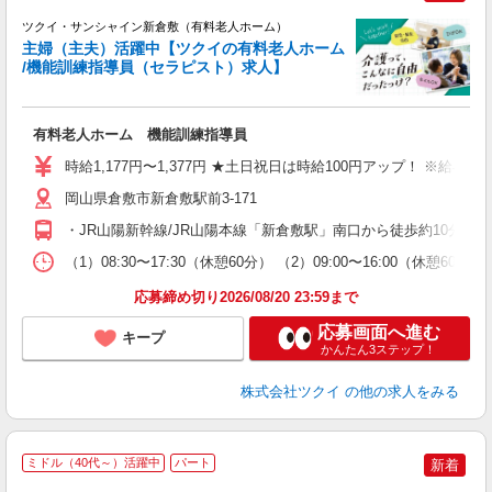
ツクイ・サンシャイン新倉敷（有料老人ホーム）
主婦（主夫）活躍中【ツクイの有料老人ホーム
/機能訓練指導員（セラピスト）求人】
各
有料老人ホーム 機能訓練指導員
入
り
時給1,177円〜1,377円 ★土日祝日は時給100円アップ！ ※給
リ
ー
岡山県倉敷市新倉敷駅前3-171
O
・JR山陽新幹線/JR山陽本線「新倉敷駅」南口から徒歩約10分 
な
（1）08:30〜17:30（休憩60分） （2）09:00〜16:00（休憩
髪
応募締め切り2026/08/20 23:59まで
応募画面へ進む
キープ
かんたん3ステップ！
株式会社ツクイ
の他の求人をみる
ミドル（40代～）活躍中
パート
新着
ん