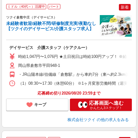
ミドル（40代～）活躍中
パート
新着
ツクイ倉敷中庄（デイサービス）
未経験者歓迎/経験不問/研修制度充実/夜勤なし
【ツクイのデイサービス/介護スタッフ求人】
各
デイサービス 介護スタッフ（ケアクルー）
入
り
時給1,047円〜1,076円 ★土日祝日は時給100円アップ！ ※給
リ
ー
岡山県倉敷市平田948-1
O
・JR山陽本線/伯備線「倉敷駅」から車約7分（東へ約2.3km直
な
（1）08:30〜17:30（休憩60分） ※1ヶ月変形労働時間（週実
髪
応募締め切り2026/08/20 23:59まで
応募画面へ進む
キープ
かんたん3ステップ！
株式会社ツクイ
の他の求人をみる