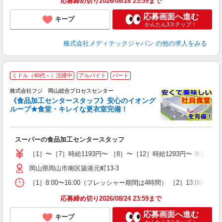
応募締め切り2026/08/28 23:59まで
応募画面へ進む
キープ
かんたん3ステップ！
株式会社メディテックジャパン
の他の求人をみる
ミドル（40代～）活躍中
アルバイト
パート
株式会社フジ 岡山総合プロセスセンター
《食品加工センタースタッフ》安心のイオング
等
ループ★食堂・キレイな更衣室完備！
入
リ
時
スーパーの食品加工センタースタッフ
グ
り
［1］〜［7］時給1193円〜 ［8］〜［12］時給1293円〜 ※日
岡山県岡山市南区築港元町13-3
［1］8:00〜16:00（フレッシャー期間は4時間） ［2］13:00〜19:0
応募締め切り2026/08/24 23:59まで
応募画面へ進む
キープ