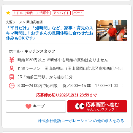
ミドル（40代～）活躍中
アルバイト
パート
★
丸源ラーメン 岡山高柳店
「平日だけ」「短時間」など、家事・育児のス
キマ時間に！お子さんの長期休暇に合わせたお
休みもOKです♪
の
ホール・キッチンスタッフ
入
学
時給1080円以上 ※研修中も時給の変動はありません
活
丸源ラーメン 岡山高柳店（岡山県岡山市北区高柳西町7-45）
短
の
JR「備前三門駅」から徒歩11分
ル
特
8:00〜24:00内で応相談 例／8:00〜15:00、17:00
応募締め切り2026/12/31 23:59まで
応募画面へ進む
キープ
かんたん3ステップ！
株式会社物語コーポレーション
の他の求人をみる