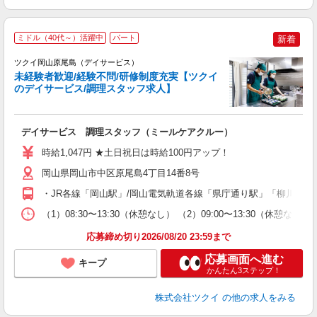
ミドル（40代～）活躍中
パート
新着
ツクイ岡山原尾島（デイサービス）
未経験者歓迎/経験不問/研修制度充実【ツクイ
のデイサービス/調理スタッフ求人】
各
デイサービス 調理スタッフ（ミールケアクルー）
入
り
時給1,047円 ★土日祝日は時給100円アップ！
リ
ー
岡山県岡山市中区原尾島4丁目14番8号
O
・JR各線「岡山駅」/岡山電気軌道各線「県庁通り駅」「柳川駅」
な
（1）08:30〜13:30（休憩なし） （2）09:00〜13:30（休憩な
髪
応募締め切り2026/08/20 23:59まで
応募画面へ進む
キープ
かんたん3ステップ！
株式会社ツクイ
の他の求人をみる