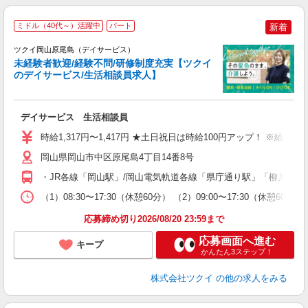
ミドル（40代～）活躍中
パート
新着
ツクイ岡山原尾島（デイサービス）
未経験者歓迎/経験不問/研修制度充実【ツクイ
のデイサービス/生活相談員求人】
各
デイサービス 生活相談員
入
り
時給1,317円〜1,417円 ★土日祝日は時給100円アップ！ ※給
リ
ー
岡山県岡山市中区原尾島4丁目14番8号
O
・JR各線「岡山駅」/岡山電気軌道各線「県庁通り駅」「柳川駅」
な
（1）08:30〜17:30（休憩60分） （2）09:00〜17:30（休憩6
髪
応募締め切り2026/08/20 23:59まで
応募画面へ進む
キープ
かんたん3ステップ！
株式会社ツクイ
の他の求人をみる