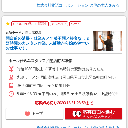
株式会社物語コーポレーション
の他の求人をみる
ミドル（40代～）活躍中
アルバイト
パート
★
丸源ラーメン 岡山高柳店
開店前の清掃・仕込み／年齢不問／接客なし＆
短時間のカンタン作業♪ 未経験から始めやすい
お仕事です。
得
ホール仕込みスタッフ／開店前の準備
入
婦
時給1080円以上 ※研修中も時給の変動はありません
～
丸源ラーメン 岡山高柳店（岡山県岡山市北区高柳西町7-45）
不
日
JR「備前三門駅」から徒歩11分
上
な
8:00〜16:00 ★平日のみ、週5日 ★土日祝勤務や、上記時
応募締め切り2026/12/31 23:59まで
応募画面へ進む
キープ
かんたん3ステップ！
株式会社物語コーポレーション
の他の求人をみる