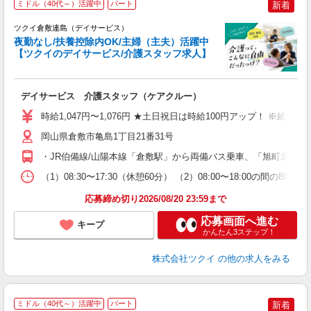
ミドル（40代～）活躍中
パート
新着
ツクイ倉敷連島（デイサービス）
夜勤なし/扶養控除内OK/主婦（主夫）活躍中
【ツクイのデイサービス/介護スタッフ求人】
各
デイサービス 介護スタッフ（ケアクルー）
入
り
時給1,047円〜1,076円 ★土日祝日は時給100円アップ！ ※給
リ
ー
岡山県倉敷市亀島1丁目21番31号
O
・JR伯備線/山陽本線「倉敷駅」から両備バス乗車、「旭町北」下
な
（1）08:30〜17:30（休憩60分） （2）08:00〜18:00
髪
応募締め切り2026/08/20 23:59まで
応募画面へ進む
キープ
かんたん3ステップ！
株式会社ツクイ
の他の求人をみる
ミドル（40代～）活躍中
パート
新着