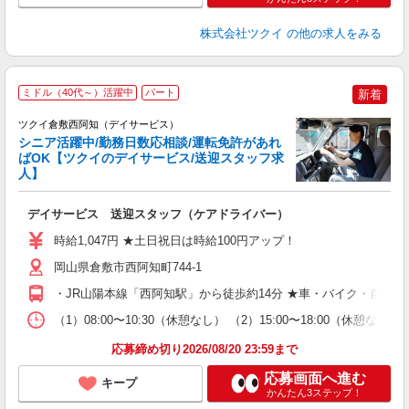
株式会社ツクイ
の他の求人をみる
ミドル（40代～）活躍中
パート
新着
ツクイ倉敷西阿知（デイサービス）
シニア活躍中/勤務日数応相談/運転免許があれ
ばOK【ツクイのデイサービス/送迎スタッフ求
人】
各
デイサービス 送迎スタッフ（ケアドライバー）
入
り
時給1,047円 ★土日祝日は時給100円アップ！
リ
ー
岡山県倉敷市西阿知町744-1
O
・JR山陽本線「西阿知駅」から徒歩約14分 ★車・バイク・自転
な
（1）08:00〜10:30（休憩なし） （2）15:00〜18:00
髪
応募締め切り2026/08/20 23:59まで
応募画面へ進む
キープ
かんたん3ステップ！