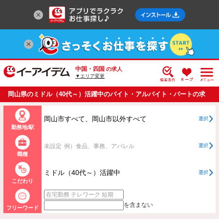
中国・四国
の求人
▼エリア変更
岡山県のミドル（40代～）活躍中のバイト・アルバイト・パートの求
人情報一覧
岡山市すべて、岡山市以外すべて
選択
勤務地/駅
未設定
例）食品、事務、アパレル
選択
職種
ミドル（40代～）活躍中
選択
こだわり
を含まない
フリーワード