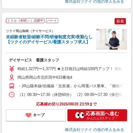
株式会社ツクイ
の他の求人をみる
ミドル（40代～）活躍中
パート
新着
ツクイ岡山御南（デイサービス）
未経験者歓迎/経験不問/研修制度充実/夜勤なし
【ツクイのデイサービス/看護スタッフ求人】
各
デイサービス 看護スタッフ
入
り
時給1,327円〜1,377円 ★土日祝日は時給100円アップ！ ※給
リ
ー
岡山県岡山市北区田中633番地4
O
・JR山陽本線/伯備線「北長瀬」から岡電バス乗車、「御南中学校
な
（1）08:30〜17:30（休憩60分） （2）09:00〜17:30
髪
応募締め切り2026/08/20 23:59まで
応募画面へ進む
キープ
かんたん3ステップ！
株式会社ツクイ
の他の求人をみる