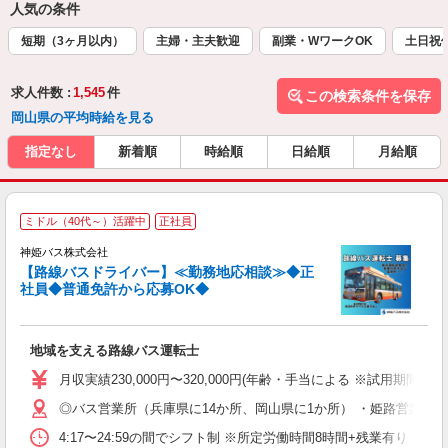
人気の条件
短期（3ヶ月以内）
主婦・主夫歓迎
副業・WワークOK
土日祝
求人件数 :
1,545
件
この検索条件を保存
岡山県の平均時給を見る
指定なし
新着順
時給順
日給順
月給順
ミドル（40代～）活躍中
正社員
神姫バス株式会社
【路線バスドライバー】≪勤務地応相談≫◆正
社員◆普通免許から応募OK◆
と
地域を支える路線バス運転士
職
ル
月収実績230,000円〜320,000円(年齢・手当による ※試用期
の
◎バス営業所（兵庫県に14か所、岡山県に1か所） ・姫路営業所
4:17〜24:59の間でシフト制 ※所定労働時間8時間+残業有り（社