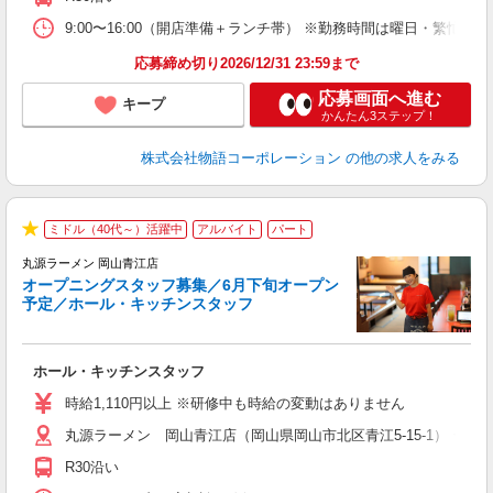
業
食
9:00〜16:00（開店準備＋ランチ帯） ※勤務時間は曜日・
応募締め切り2026/12/31 23:59まで
応募画面へ進む
キープ
かんたん3ステップ！
株式会社物語コーポレーション
の他の求人をみる
ミドル（40代～）活躍中
アルバイト
パート
★
丸源ラーメン 岡山青江店
オープニングスタッフ募集／6月下旬オープン
予定／ホール・キッチンスタッフ
ト
ホール・キッチンスタッフ
入
学
時給1,110円以上 ※研修中も時給の変動はありません
活
丸源ラーメン 岡山青江店（岡山県岡山市北区青江5-15-1） ★6
短
の
R30沿い
ル