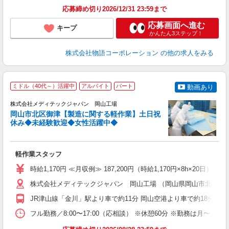
応募締め切り2026/12/31 23:59まで
応募画面へ進む
キープ
かんたん3ステップ！
株式会社物語コーポレーション
の他の求人をみる
ミドル（40代～）活躍中
アルバイト
パート
動画あり
持
株式会社メディテックジャパン 岡山工場
0
岡山市北区御津【製造に関する軽作業】土日祝
休み◆未経験歓迎◆女性活躍中◆
ん
軽作業スタッフ
入
（
時給1,170円 ≪月収例≫ 187,200円（時給1,170円×8h×20日）
日
勤
株式会社メディテックジャパン 岡山工場 （岡山県岡山市北区御津高
り
JR津山線「金川」駅より車で約11分 岡山空港より車で約18分
フル勤務／8:00〜17:00（応相談） ※休憩60分 ※勤務は月〜金の