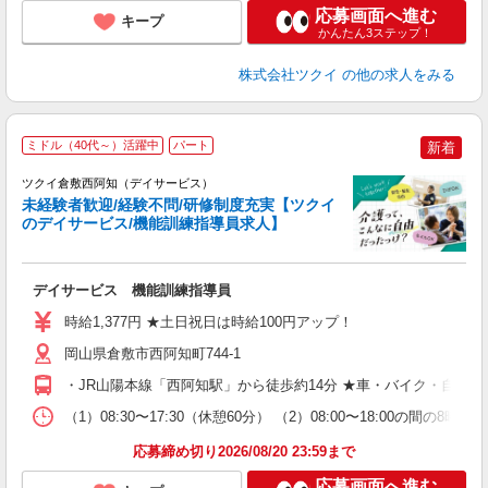
応募画面へ進む
キープ
かんたん3ステップ！
株式会社ツクイ
の他の求人をみる
ミドル（40代～）活躍中
パート
新着
ツクイ倉敷西阿知（デイサービス）
未経験者歓迎/経験不問/研修制度充実【ツクイ
のデイサービス/機能訓練指導員求人】
各
デイサービス 機能訓練指導員
入
り
時給1,377円 ★土日祝日は時給100円アップ！
リ
ー
岡山県倉敷市西阿知町744-1
O
・JR山陽本線「西阿知駅」から徒歩約14分 ★車・バイク・自転
な
（1）08:30〜17:30（休憩60分） （2）08:00〜18:00
髪
応募締め切り2026/08/20 23:59まで
応募画面へ進む