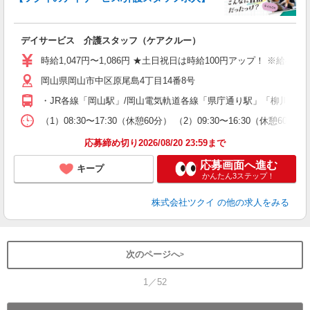
各
デイサービス 介護スタッフ（ケアクルー）
入
り
時給1,047円〜1,086円 ★土日祝日は時給100円アップ！ ※給
リ
ー
岡山県岡山市中区原尾島4丁目14番8号
O
・JR各線「岡山駅」/岡山電気軌道各線「県庁通り駅」「柳川駅」
な
（1）08:30〜17:30（休憩60分） （2）09:30〜16:30（休憩
髪
応募締め切り2026/08/20 23:59まで
応募画面へ進む
キープ
かんたん3ステップ！
株式会社ツクイ
の他の求人をみる
次のページへ
1／52