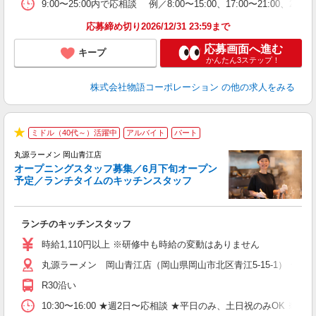
特
9:00〜25:00内で応相談 例／8:00〜15:00、17:00〜
応募締め切り2026/12/31 23:59まで
応募画面へ進む
キープ
かんたん3ステップ！
株式会社物語コーポレーション
の他の求人をみる
未
ミドル（40代～）活躍中
アルバイト
パート
★
は
丸源ラーメン 岡山青江店
オープニングスタッフ募集／6月下旬オープン
予定／ランチタイムのキッチンスタッフ
た
ランチのキッチンスタッフ
入
活
時給1,110円以上 ※研修中も時給の変動はありません
（
丸源ラーメン 岡山青江店（岡山県岡山市北区青江5-15-1） ★6
n
の
R30沿い
グ
割
10:30〜16:00 ★週2日〜応相談 ★平日のみ、土日祝のみO