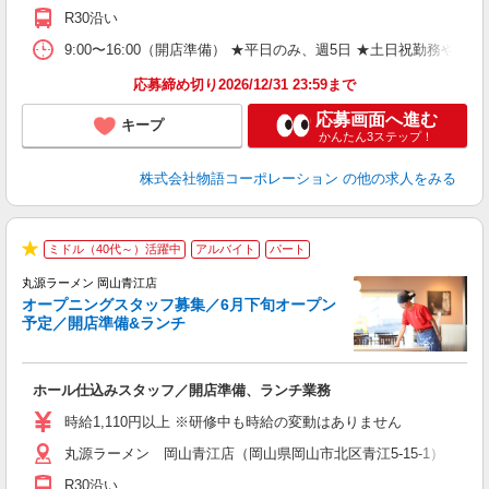
日
R30沿い
上
な
9:00〜16:00（開店準備） ★平日のみ、週5日 ★土日祝勤
応募締め切り2026/12/31 23:59まで
応募画面へ進む
キープ
かんたん3ステップ！
株式会社物語コーポレーション
の他の求人をみる
ミドル（40代～）活躍中
アルバイト
パート
★
丸源ラーメン 岡山青江店
オープニングスタッフ募集／6月下旬オープン
予定／開店準備&ランチ
店
ホール仕込みスタッフ／開店準備、ランチ業務
入
活
時給1,110円以上 ※研修中も時給の変動はありません
（
丸源ラーメン 岡山青江店（岡山県岡山市北区青江5-15-1） ★6
中
自
R30沿い