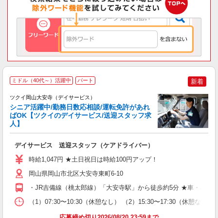
ミドル（40代～）活躍中
パート
新着
ツクイ岡山大安寺（デイサービス）
シニア活躍中/勤務日数応相談/運転免許があれ
ばOK【ツクイのデイサービス/送迎スタッフ求
人】
各
デイサービス 送迎スタッフ（ケアドライバー）
入
り
時給1,047円 ★土日祝日は時給100円アップ！
リ
ー
岡山県岡山市北区大安寺東町6-10
O
・JR吉備線（桃太郎線）「大安寺駅」から徒歩約5分 ★車・バイ
な
（1）07:30〜10:30（休憩なし） （2）15:30〜17:30（
髪
応募締め切り2026/08/20 23:59まで