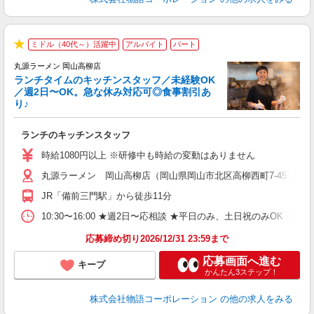
ミドル（40代～）活躍中
アルバイト
パート
で
★
丸源ラーメン 岡山高柳店
ランチタイムのキッチンスタッフ／未経験OK
／週2日〜OK。急な休み対応可◎食事割引あ
り♪
お
ランチのキッチンスタッフ
入
活
時給1080円以上 ※研修中も時給の変動はありません
（
丸源ラーメン 岡山高柳店（岡山県岡山市北区高柳西町7-45）
n
の
JR「備前三門駅」から徒歩11分
グ
割
10:30〜16:00 ★週2日〜応相談 ★平日のみ、土日祝のみO
応募締め切り2026/12/31 23:59まで
応募画面へ進む
キープ
かんたん3ステップ！
株式会社物語コーポレーション
の他の求人をみる