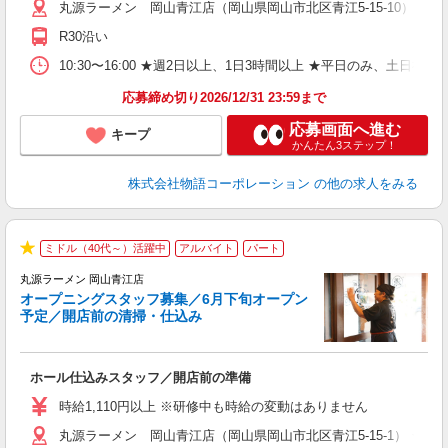
丸源ラーメン 岡山青江店（岡山県岡山市北区青江5-15-10） ★
n
日
R30沿い
煙
あ
10:30〜16:00 ★週2日以上、1日3時間以上 ★平日のみ、
応募締め切り2026/12/31 23:59まで
応募画面へ進む
キープ
かんたん3ステップ！
株式会社物語コーポレーション
の他の求人をみる
ミドル（40代～）活躍中
アルバイト
パート
★
丸源ラーメン 岡山青江店
＼
オープニングスタッフ募集／6月下旬オープン
予定／開店前の清掃・仕込み
す
ホール仕込みスタッフ／開店前の準備
入
婦
時給1,110円以上 ※研修中も時給の変動はありません
～
丸源ラーメン 岡山青江店（岡山県岡山市北区青江5-15-1） ★6
不