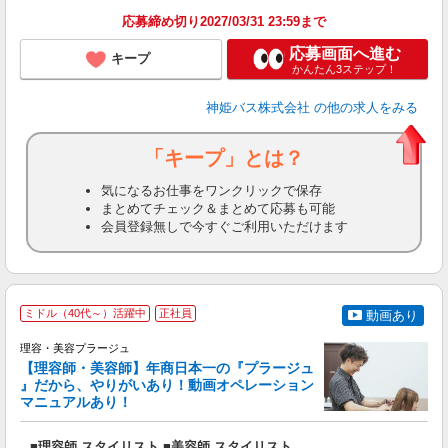
応募締め切り2027/03/31 23:59まで
応募画面へ進む
キープ
かんたん3ステップ！
神姫バス株式会社
の他の求人をみる
「キープ」とは？
気になるお仕事をワンクリックで保存
まとめてチェック＆まとめて応募も可能
会員登録無しで今すぐご利用いただけます
ミドル（40代～）活躍中
正社員
動画あり
理容・美容プラージュ
【理容師・美容師】年商日本一の『プラージュ
』だから、やりがいあり！動画オペレーション
マニュアルあり！
ン
■理容師 スタイリスト ■美容師 スタイリスト
入