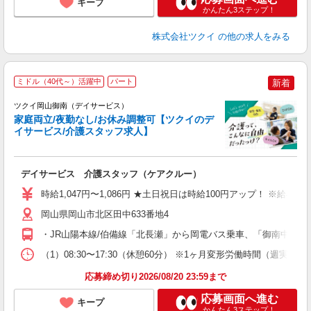
キープ
かんたん3ステップ！
株式会社ツクイ
の他の求人をみる
ミドル（40代～）活躍中
パート
新着
ツクイ岡山御南（デイサービス）
家庭両立/夜勤なし/お休み調整可【ツクイのデ
イサービス/介護スタッフ求人】
各
デイサービス 介護スタッフ（ケアクルー）
入
り
時給1,047円〜1,086円 ★土日祝日は時給100円アップ！ ※給
リ
ー
岡山県岡山市北区田中633番地4
O
・JR山陽本線/伯備線「北長瀬」から岡電バス乗車、「御南中学校
な
（1）08:30〜17:30（休憩60分） ※1ヶ月変形労働時間（週実働
髪
応募締め切り2026/08/20 23:59まで
応募画面へ進む
キープ
かんたん3ステップ！