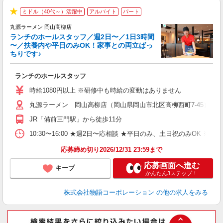
ミドル（40代～）活躍中
アルバイト
パート
★
丸源ラーメン 岡山高柳店
ランチのホールスタッフ／週2日〜／1日3時間
〜／扶養内や平日のみOK！家事との両立ばっ
ちりです♪
一
ランチのホールスタッフ
入
活
時給1080円以上 ※研修中も時給の変動はありません
（
丸源ラーメン 岡山高柳店（岡山県岡山市北区高柳西町7-45）
n
日
JR「備前三門駅」から徒歩11分
煙
あ
10:30〜16:00 ★週2日〜応相談 ★平日のみ、土日祝のみO
応募締め切り2026/12/31 23:59まで
応募画面へ進む
キープ
かんたん3ステップ！
株式会社物語コーポレーション
の他の求人をみる