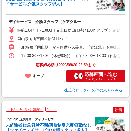
イサービス/介護スタッフ求人】
各
デイサービス 介護スタッフ（ケアクルー）
入
り
時給1,047円〜1,086円 ★土日祝日は時給100円アップ！ ※給
リ
ー
岡山県岡山市南区新保1187-2
O
・JR各線「岡山駅」から両備バス乗車、「青江北」下車徒歩約10
な
（1）08:30〜17:30（休憩60分） （2）08:00〜13:00（休
髪
応募締め切り2026/08/20 23:59まで
応募画面へ進む
キープ
かんたん3ステップ！
株式会社ツクイ
の他の求人をみる
ミドル（40代～）活躍中
パート
新着
ツクイ岡山原尾島（デイサービス）
未経験者歓迎/経験不問/研修制度充実/夜勤なし
【ツクイのデイサービス/介護スタッフ求人】