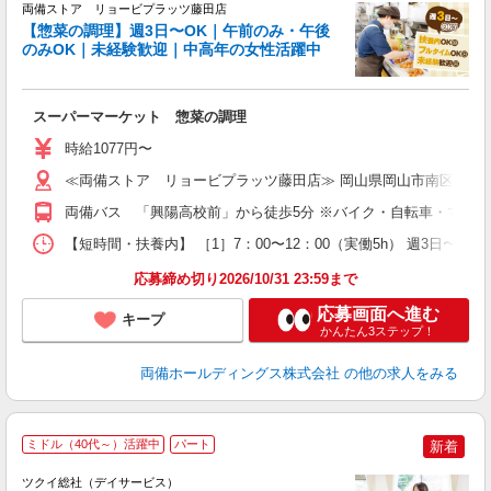
両備ストア リョービプラッツ藤田店
【惣菜の調理】週3日〜OK｜午前のみ・午後
し
のみOK｜未経験歓迎｜中高年の女性活躍中
...
スーパーマーケット 惣菜の調理
未
ミ
時給1077円〜
～
K
≪両備ストア リョービプラッツ藤田店≫ 岡山県岡山市南区藤田56
通
両備バス 「興陽高校前」から徒歩5分 ※バイク・自転車・マイカ
【短時間・扶養内】 ［1］7：00〜12：00（実働5h） 週3日〜応
応募締め切り2026/10/31 23:59まで
応募画面へ進む
キープ
かんたん3ステップ！
両備ホールディングス株式会社
の他の求人をみる
ミドル（40代～）活躍中
パート
新着
ツクイ総社（デイサービス）