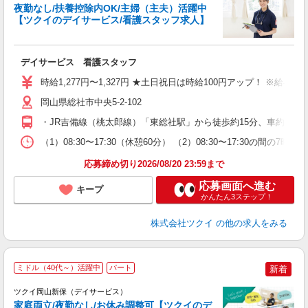
夜勤なし/扶養控除内OK/主婦（主夫）活躍中
【ツクイのデイサービス/看護スタッフ求人】
各
デイサービス 看護スタッフ
入
り
時給1,277円〜1,327円 ★土日祝日は時給100円アップ！ ※給
リ
ー
岡山県総社市中央5-2-102
O
・JR吉備線（桃太郎線）「東総社駅」から徒歩約15分、車約5分
な
（1）08:30〜17:30（休憩60分） （2）08:30〜17:30の
髪
応募締め切り2026/08/20 23:59まで
応募画面へ進む
キープ
かんたん3ステップ！
株式会社ツクイ
の他の求人をみる
ミドル（40代～）活躍中
パート
新着
ツクイ岡山新保（デイサービス）
家庭両立/夜勤なし/お休み調整可【ツクイのデ