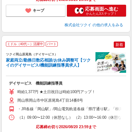
応募画面へ進む
キープ
かんたん3ステップ！
株式会社ツクイ
の他の求人をみる
ミドル（40代～）活躍中
パート
新着
ツクイ岡山原尾島（デイサービス）
家庭両立/勤務日数応相談/お休み調整可【ツク
イのデイサービス/機能訓練指導員求人】
各
デイサービス 機能訓練指導員
入
り
時給1,377円 ★土日祝日は時給100円アップ！
リ
ー
岡山県岡山市中区原尾島4丁目14番8号
O
・JR各線「岡山駅」/岡山電気軌道各線「県庁通り駅」「柳川駅」
な
（1）09:00〜12:00（休憩なし） （2）13:00〜16:00（
髪
応募締め切り2026/08/20 23:59まで