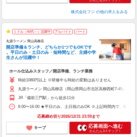
かんたん3ステップ！
株式会社フジ
の他の求人をみる
ミドル（40代～）活躍中
アルバイト
パート
★
丸源ラーメン 岡山高柳店
開店準備＆ランチ、どちらか1つでもOKです
。平日のみ・土日のみ・短時間など、主婦や学
生さんが活躍中！
き
ホール仕込みスタッフ／開店準備、ランチ業務
入
活
時給1080円以上 ※研修中も時給の変動はありません
（
丸源ラーメン 岡山高柳店（岡山県岡山市北区高柳西町7-45）
中
自
JR「備前三門駅」から徒歩11分
業
食
8:00〜16:00 ★平日のみ、土日祝のみOK ※上記時間内で
応募締め切り2026/12/31 23:59まで
応募画面へ進む
キープ
かんたん3ステップ！