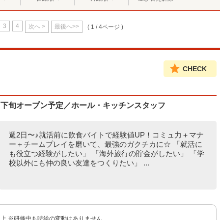
3
4
次へ >
最後へ>>
( 1 / 4ページ )
CHECK
月下旬オープン予定／ホール・キッチンスタッフ
週2日〜♪就活前に飲食バイトで経験値UP！コミュ力＋マナ
ー＋チームプレイを磨いて、最強のガクチカに☆ 「就活に
も役立つ経験がしたい」 「海外旅行の貯金がしたい」 「学
校以外にも仲の良い友達をつくりたい」 ...
円以上 ※研修中も時給の変動はありません