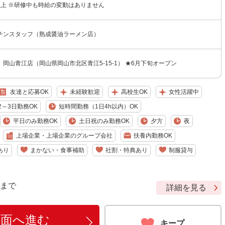
円以上 ※研修中も時給の変動はありません
チンスタッフ（熟成醤油ラーメン店）
岡山青江店（岡山県岡山市北区青江5-15-1） ★6月下旬オープン
友達と応募OK
未経験歓迎
高校生OK
女性活躍中
2～3日勤務OK
短時間勤務（1日4h以内）OK
平日のみ勤務OK
土日祝のみ勤務OK
夕方
夜
上場企業・上場企業のグループ会社
扶養内勤務OK
あり
まかない・食事補助
社割・特典あり
制服貸与
9 まで
詳細を見る
画面へ進む
キープ