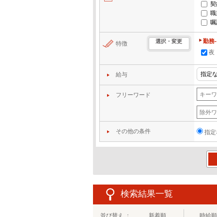
契
職
嘱
勤務
選択・変更
特徴
夜
給与
フリーワード
その他の条件
指定
この
検索結果一覧
並び替え ：
新着順
時給順