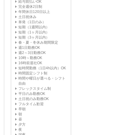
給与前払いOK
完全週休2日制
年間休日120日以上
土日祝休み
単発（1日のみ）
短期（1週間以内）
短期（1ヶ月以内）
短期（3ヶ月以内）
春・夏・冬休み期間限定
週1日勤務OK
週2～3日勤務OK
10時～勤務OK
16時前退社OK
短時間勤務（1日4h以内）OK
時間固定シフト制
時間や曜日が選べる・シフト
自由
フレックスタイム制
平日のみ勤務OK
土日祝のみ勤務OK
フルタイム歓迎
早朝
朝
昼
夕方
夜
深夜