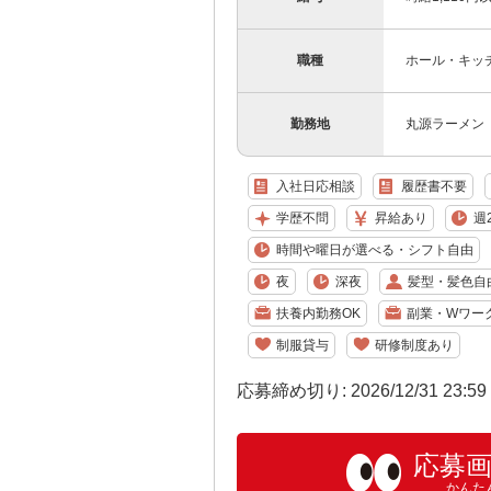
職種
ホール・キッ
勤務地
丸源ラーメン 
入社日応相談
履歴書不要
学歴不問
昇給あり
週
時間や曜日が選べる・シフト自由
夜
深夜
髪型・髪色自
扶養内勤務OK
副業・Wワー
制服貸与
研修制度あり
応募締め切り: 2026/12/31 23:5
応募
かんた