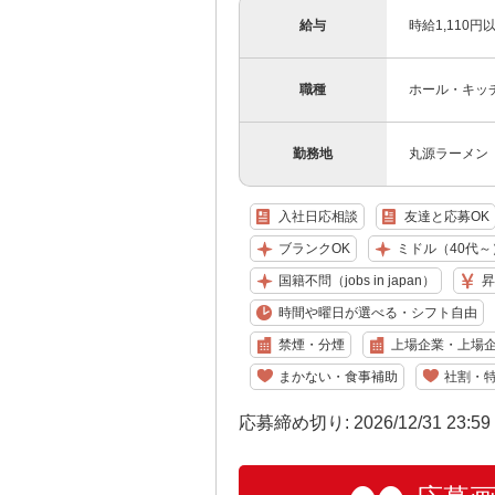
給与
時給1,110
職種
ホール・キッ
勤務地
丸源ラーメン 
入社日応相談
友達と応募OK
ブランクOK
ミドル（40代～
国籍不問（jobs in japan）
昇
時間や曜日が選べる・シフト自由
禁煙・分煙
上場企業・上場
まかない・食事補助
社割・
応募締め切り: 2026/12/31 23:5