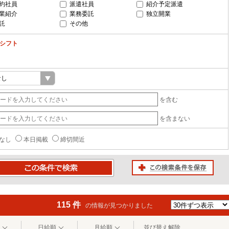
約社員
派遣社員
紹介予定派遣
業紹介
業務委託
独立開業
託
その他
-シフト
を含む
を含まない
なし
本日掲載
締切間近
この検索条件を保存
条件で検索
115 件
の情報が見つかりました
日給順
月給順
並び替え解除