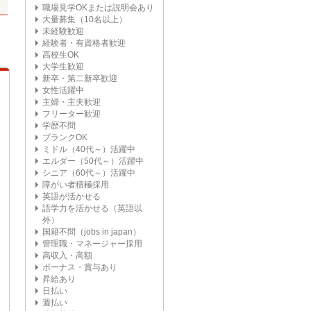
職場見学OKまたは説明会あり
大量募集（10名以上）
未経験歓迎
経験者・有資格者歓迎
高校生OK
大学生歓迎
新卒・第二新卒歓迎
女性活躍中
主婦・主夫歓迎
フリーター歓迎
学歴不問
ブランクOK
ミドル（40代～）活躍中
エルダー（50代～）活躍中
シニア（60代～）活躍中
障がい者積極採用
英語が活かせる
語学力を活かせる（英語以
外）
国籍不問（jobs in japan）
管理職・マネージャー採用
高収入・高額
ボーナス・賞与あり
昇給あり
日払い
週払い