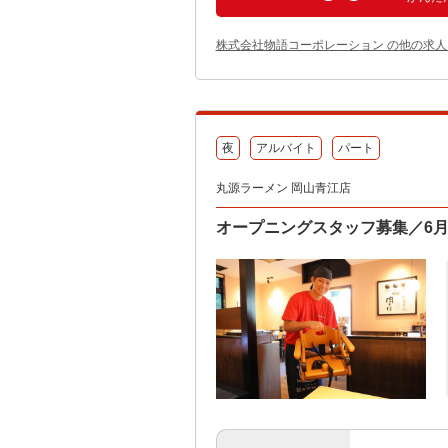
株式会社物語コーポレーション の他の求人
夜
アルバイト
パート
丸源ラーメン 岡山青江店
オープニングスタッフ募集／6