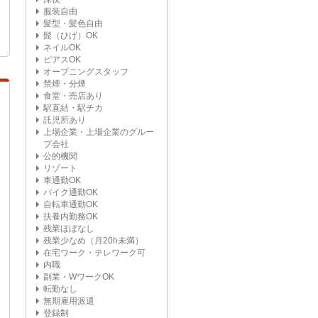
服装自由
髪型・髪色自由
髭（ひげ）OK
ネイルOK
ピアスOK
オープニングスタッフ
禁煙・分煙
食堂・売店あり
駅直結・駅チカ
託児所あり
上場企業・上場企業のグルー
プ会社
公的機関
リゾート
車通勤OK
バイク通勤OK
自転車通勤OK
扶養内勤務OK
残業ほぼなし
残業少なめ（月20h未満）
在宅ワーク・テレワーク可
内職
副業・WワークOK
転勤なし
無期雇用派遣
登録制