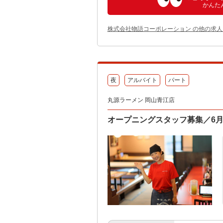
かんた
株式会社物語コーポレーション の他の求人
夜
アルバイト
パート
丸源ラーメン 岡山青江店
オープニングスタッフ募集／6