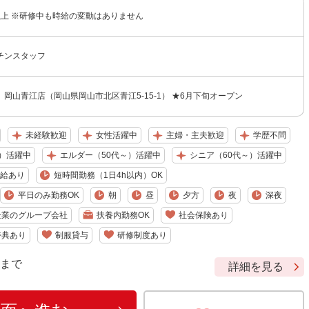
円以上 ※研修中も時給の変動はありません
チンスタッフ
岡山青江店（岡山県岡山市北区青江5-15-1） ★6月下旬オープン
未経験歓迎
女性活躍中
主婦・主夫歓迎
学歴不問
）活躍中
エルダー（50代～）活躍中
シニア（60代～）活躍中
給あり
短時間勤務（1日4h以内）OK
平日のみ勤務OK
朝
昼
夕方
夜
深夜
企業のグループ会社
扶養内勤務OK
社会保険あり
特典あり
制服貸与
研修制度あり
9 まで
詳細を見る