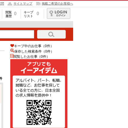
質問
サイトマップ
掲載ご希望のお客様へ
閲覧
キープ
0
0
履歴
リスト
ログイン
キープ中のお仕事（0件）
保存した検索条件（
0
件）
閲覧したお仕事（0件）
件