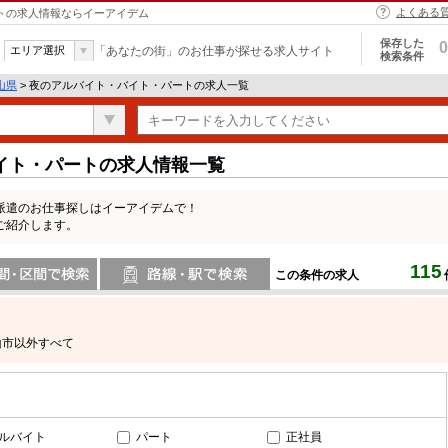
よくある
ートの求人情報ならイーアイデム
保存した
0
エリア選択
「あなたの街」のお仕事が探せる求人サイト
検索条件
山県
> 夜のアルバイト・バイト・パートの求人一覧
イト・パートの求人情報一覧
派遣のお仕事探しはイーアイデムで！
ご紹介します。
115
この条件の求人
間で検索
路線・駅・駅で検索
山市以外すべて
ルバイト
パート
正社員