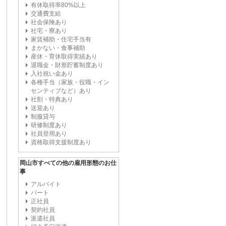
有休取得率80%以上
交通費支給
社会保険あり
社宅・寮あり
家賃補助・住宅手当有
まかない・食事補助
産休・育休取得実績あり
退職金・財形貯蓄制度あり
入社祝い金あり
各種手当（家族・役職・イン
センティブなど）あり
社割・特典あり
送迎あり
制服貸与
研修制度あり
社員登用あり
資格取得支援制度あり
岡山市すべての他の雇用形態のお仕
事
アルバイト
パート
正社員
契約社員
派遣社員