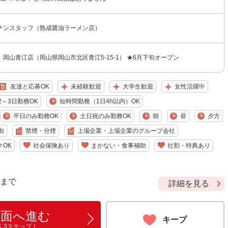
チンスタッフ（熟成醤油ラーメン店）
岡山青江店（岡山県岡山市北区青江5-15-1） ★6月下旬オープン
友達と応募OK
未経験歓迎
大学生歓迎
女性活躍中
2～3日勤務OK
短時間勤務（1日4h以内）OK
平日のみ勤務OK
土日祝のみ勤務OK
朝
昼
夕方
由
禁煙・分煙
上場企業・上場企業のグループ会社
クOK
社会保険あり
まかない・食事補助
社割・特典あり
9 まで
詳細を見る
画面へ進む
キープ
ん3ステップ！