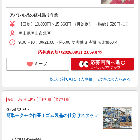
ン
入
アパレル品の値札貼り作業
完
間
【日給】10,800円〜15,360円 《月給例》 ・時給1,520円×1日8h×
髪
岡山県岡山市北区
9:00〜18：00/21:00〜翌6:00 ※実働８時間 ※休憩60分
応募締め切り2026/08/31 23:59まで
応募画面へ進む
キープ
かんたん3ステップ！
株式会社CATS（人事部）
の他の求人をみる
＼
短期（3ヶ月以内）
正社員
契約社員
間
入
株式会社CATS
量
簡単モクモク作業！ゴム製品の仕分けスタッフ
卒
中
休
ル
ゴム製品の仕分け