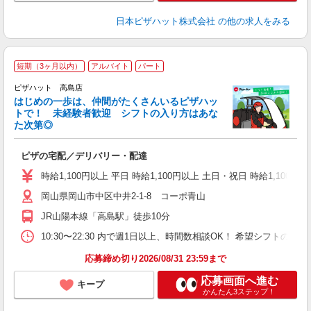
日本ピザハット株式会社
の他の求人をみる
短期（3ヶ月以内）
アルバイト
パート
♪
ピザハット 高島店
はじめの一歩は、仲間がたくさんいるピザハッ
トで！ 未経験者歓迎 シフトの入り方はあな
れ
た次第◎
友
躍
ピザの宅配／デリバリー・配達
（
中
時給1,100円以上 平日 時給1,100円以上 土日・祝日 時給1,100円以
ル
岡山県岡山市中区中井2-1-8 コーポ青山
険
務
JR山陽本線「高島駅」徒歩10分
内
10:30〜22:30 内で週1日以上、時間数相談OK！ 希望シフト
応募締め切り2026/08/31 23:59まで
応募画面へ進む
キープ
かんたん3ステップ！