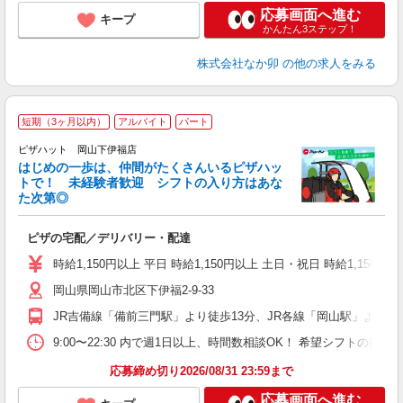
応募画面へ進む
キープ
かんたん3ステップ！
株式会社なか卯
の他の求人をみる
短期（3ヶ月以内）
アルバイト
パート
♪
ピザハット 岡山下伊福店
はじめの一歩は、仲間がたくさんいるピザハッ
トで！ 未経験者歓迎 シフトの入り方はあな
れ
た次第◎
友
躍
ピザの宅配／デリバリー・配達
（
中
時給1,150円以上 平日 時給1,150円以上 土日・祝日 時給1,150円以
ル
岡山県岡山市北区下伊福2-9-33
険
務
JR吉備線「備前三門駅」より徒歩13分、JR各線「岡山駅」より徒歩
内
9:00〜22:30 内で週1日以上、時間数相談OK！ 希望シフトの
応募締め切り2026/08/31 23:59まで
応募画面へ進む