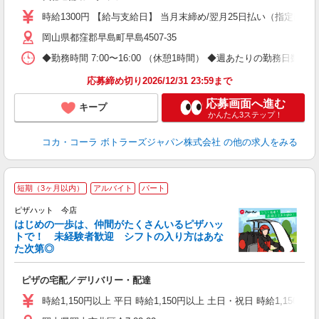
時給1300円 【給与支給日】 当月末締め/翌月25日払い（指定口座
岡山県都窪郡早島町早島4507-35
◆勤務時間 7:00〜16:00 （休憩1時間） ◆週あたりの勤務日数 
応募締め切り2026/12/31 23:59まで
応募画面へ進む
キープ
かんたん3ステップ！
コカ・コーラ ボトラーズジャパン株式会社
の他の求人をみる
短期（3ヶ月以内）
アルバイト
パート
♪
ピザハット 今店
はじめの一歩は、仲間がたくさんいるピザハッ
トで！ 未経験者歓迎 シフトの入り方はあな
れ
た次第◎
友
躍
ピザの宅配／デリバリー・配達
（
中
時給1,150円以上 平日 時給1,150円以上 土日・祝日 時給1,150円以
ル