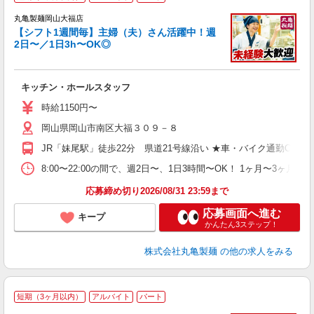
丸亀製麺岡山大福店
【シフト1週間毎】主婦（夫）さん活躍中！週
2日〜／1日3h〜OK◎
ル
キッチン・ホールスタッフ
入
者
時給1150円〜
不
岡山県岡山市南区大福３０９－８
中
り
JR「妹尾駅」徒歩22分 県道21号線沿い ★車・バイク通勤O
時
ト
8:00〜22:00の間で、週2日〜、1日3時間〜OK！ 1ヶ
夜 
応募締め切り2026/08/31 23:59まで
応募画面へ進む
キープ
かんたん3ステップ！
株式会社丸亀製麺
の他の求人をみる
短期（3ヶ月以内）
アルバイト
パート