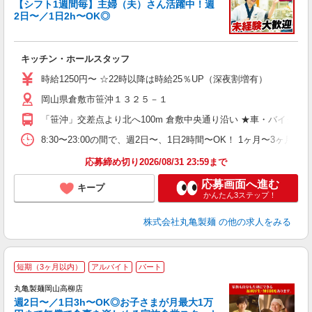
【シフト1週間毎】主婦（夫）さん活躍中！週
2日〜／1日2h〜OK◎
ル
キッチン・ホールスタッフ
入
者
時給1250円〜 ☆22時以降は時給25％UP（深夜割増有）
歓
岡山県倉敷市笹沖１３２５－１
～
り
「笹沖」交差点より北へ100m 倉敷中央通り沿い ★車・バイク
勤
べ
8:30〜23:00の間で、週2日〜、1日2時間〜OK！ 1ヶ月
迎
応募締め切り2026/08/31 23:59まで
応募画面へ進む
キープ
かんたん3ステップ！
株式会社丸亀製麺
の他の求人をみる
短期（3ヶ月以内）
アルバイト
パート
丸亀製麺岡山高柳店
週2日〜／1日3h〜OK◎お子さまが月最大1万