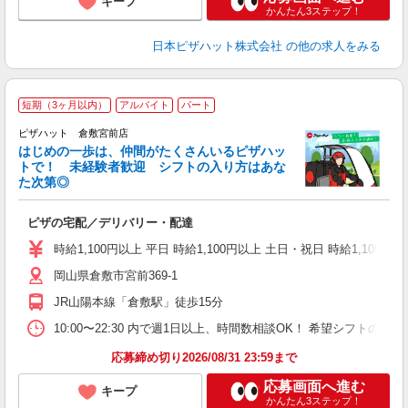
キープ
かんたん3ステップ！
日本ピザハット株式会社
の他の求人をみる
短期（3ヶ月以内）
アルバイト
パート
♪
ピザハット 倉敷宮前店
はじめの一歩は、仲間がたくさんいるピザハッ
トで！ 未経験者歓迎 シフトの入り方はあな
れ
た次第◎
友
躍
ピザの宅配／デリバリー・配達
（
中
時給1,100円以上 平日 時給1,100円以上 土日・祝日 時給1,100円以
ル
岡山県倉敷市宮前369-1
険
K
JR山陽本線「倉敷駅」徒歩15分
（
10:00〜22:30 内で週1日以上、時間数相談OK！ 希望シフト
応募締め切り2026/08/31 23:59まで
応募画面へ進む
キープ
かんたん3ステップ！