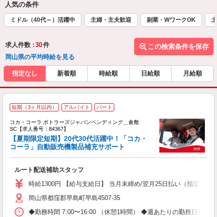
人気の条件
ミドル（40代～）活躍中
主婦・主夫歓迎
副業・WワークOK
土
求人件数 :
30
件
この検索条件を保存
岡山県の平均時給を見る
指定なし
新着順
時給順
日給順
月給順
【
短期（3ヶ月以内）
アルバイト
パート
代
け
コカ・コーラ ボトラーズジャパンベンディング＿倉敷
SC【求人番号：84367】
【夏期限定短期】20代30代活躍中！「コカ・
コーラ」自動販売機製品補充サポート
務
未
ルート配送補助スタッフ
時給1300円 【給与支給日】 当月末締め/翌月25日払い（指定口座
岡山県都窪郡早島町早島4507-35
◆勤務時間 7:00〜16:00 （休憩1時間） ◆週あたりの勤務日数 