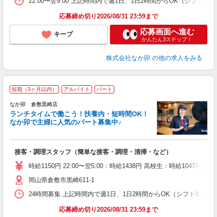
22:00〜翌9:00 上記時間内で週1日、1日2時間からOK（シフト
応募締め切り2026/08/31 23:59まで
応募画面へ進む
キープ
かんたん3ステップ！
株式会社なか卯
の他の求人をみる
短期（3ヶ月以内）
アルバイト
パート
気
なか卯 倉敷黒崎店
ランチタイムで働こう！扶養内・短時間OK！
なか卯で主婦に人気のパート募集中♪
き
接客・調理スタッフ（簡単な接客・調理・清掃・など）
未
O
時給1150円 22:00〜翌5:00：時給1438円 高校生：時給1047円 
イ
岡山県倉敷市黒崎611-1
補
24時間募集 上記時間内で週1日、1日2時間からOK（シフト制） 
応募締め切り2026/08/31 23:59まで