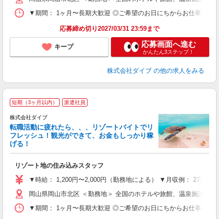
▼期間： 1ヶ月〜長期大歓迎 ◎ご希望のお日にちからお仕事開始ができ
応募締め切り2027/03/31 23:59まで
応募画面へ進む
キープ
かんたん3ステップ！
株式会社ダイブ
の他の求人をみる
短期（3ヶ月以内）
派遣社員
株式会社ダイブ
転職活動に疲れたら、、、リゾートバイトでリ
フレッシュ！観光ができて、お金もしっかり稼
げる！
リ
リゾート地の住み込みスタッフ
未
～
▼時給： 1,200円〜2,000円（勤務地による） ▼月収例： 27万
内
岡山県岡山市北区 ＜勤務地＞ 全国のホテルや旅館、温泉施設な
O
▼期間： 1ヶ月〜長期大歓迎 ◎ご希望のお日にちからお仕事開始ができ