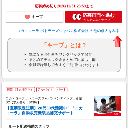
応募締め切り2026/12/31 23:59まで
応募画面へ進む
キープ
かんたん3ステップ！
コカ・コーラ ボトラーズジャパン株式会社
の他の求人をみる
「キープ」とは？
気になるお仕事をワンクリックで保存
まとめてチェック＆まとめて応募も可能
会員登録無しで今すぐご利用いただけます
【
短期（3ヶ月以内）
アルバイト
パート
代
け
コカ・コーラ ボトラーズジャパンベンディング＿倉敷
SC【求人番号：84367】
【夏期限定短期】20代30代活躍中！「コカ・
コーラ」自動販売機製品補充サポート
務
未
ルート配送補助スタッフ