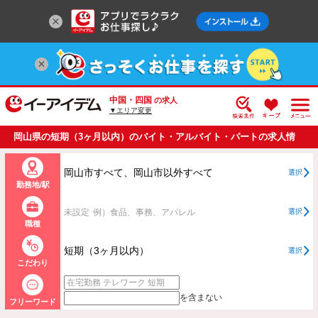
中国・四国
の求人
▼エリア変更
岡山県の短期（3ヶ月以内）のバイト・アルバイト・パートの求人情
報一覧
岡山市すべて、岡山市以外すべて
選択
勤務地/駅
未設定
例）食品、事務、アパレル
選択
職種
短期（3ヶ月以内）
選択
こだわり
を含まない
フリーワード