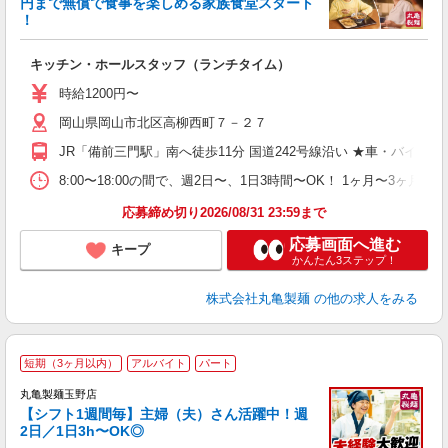
円まで無償で食事を楽しめる家族食堂スタート
！
ル
キッチン・ホールスタッフ（ランチタイム）
入
者
時給1200円〜
歓
岡山県岡山市北区高柳西町７－２７
～
り
JR「備前三門駅」南へ徒歩11分 国道242号線沿い ★車・バイ
勤
べ
8:00〜18:00の間で、週2日〜、1日3時間〜OK！ 1ヶ
自
応募締め切り2026/08/31 23:59まで
応募画面へ進む
キープ
かんたん3ステップ！
株式会社丸亀製麺
の他の求人をみる
短期（3ヶ月以内）
アルバイト
パート
丸亀製麺玉野店
【シフト1週間毎】主婦（夫）さん活躍中！週
2日／1日3h〜OK◎