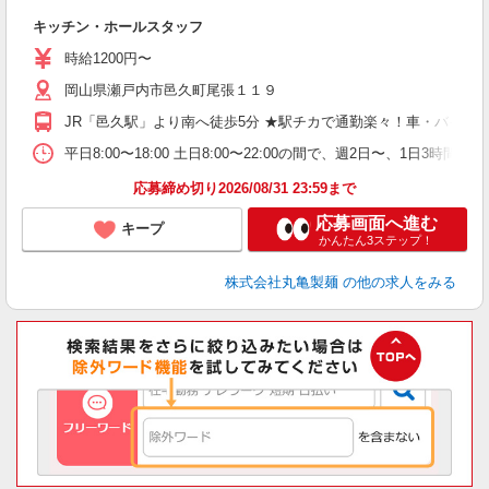
ル
キッチン・ホールスタッフ
入
者
時給1200円〜
不
岡山県瀬戸内市邑久町尾張１１９
中
り
JR「邑久駅」より南へ徒歩5分 ★駅チカで通勤楽々！車・バイク
時
ト
平日8:00〜18:00 土日8:00〜22:00の間で、週2日
夜 
応募締め切り2026/08/31 23:59まで
応募画面へ進む
キープ
かんたん3ステップ！
株式会社丸亀製麺
の他の求人をみる