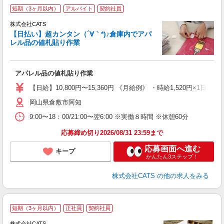
短期（3ヶ月以内）
アルバイト
契約社員
う
株式会社CATS
入
【日払い】超カンタン（´∀｀*)♪倉庫内でアパ
た
レル品の値札貼り作業
歓
ン
入
アパレル品の値札貼り作業
完
間
【日給】10,800円〜15,360円 《月給例》 ・時給1,520円×1日8h×
髪
岡山県倉敷市阿知
9:00〜18：00/21:00〜翌6:00 ※実働８時間 ※休憩60分
応募締め切り2026/08/31 23:59まで
応募画面へ進む
キープ
かんたん3ステップ！
株式会社CATS
の他の求人をみる
短期（3ヶ月以内）
正社員
契約社員
入
場
株式会社CATS