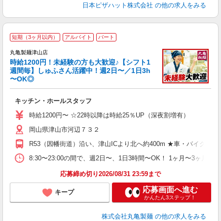
日本ピザハット株式会社
の他の求人をみる
短期（3ヶ月以内）
アルバイト
パート
丸亀製麺津山店
時給1200円！未経験の方も大歓迎♪【シフト1
週間毎】しゅふさん活躍中！週2日〜／1日3h
〜OK◎
ル
キッチン・ホールスタッフ
入
者
時給1200円〜 ☆22時以降は時給25％UP（深夜割増有）
歓
岡山県津山市河辺７３２
～
り
R53（因幡街道）沿い、津山ICより北へ約400m ★車・バイク
勤
べ
8:30〜23:00の間で、週2日〜、1日3時間〜OK！ 1ヶ
迎
応募締め切り2026/08/31 23:59まで
応募画面へ進む
キープ
かんたん3ステップ！
株式会社丸亀製麺
の他の求人をみる