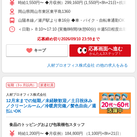
ブ
時給1,550円〜 ◆月収例）299,160円 (1,550円×8h×21日+残業2
い
岡山県岡山市東区東平島1360
内
通
山陽本線／瀬戸駅より車16分 ◆車・バイク・自転車通勤OK
り
＜日勤＞ 8:10〜17:10 (実働8時間/休憩60分) ※週5日程度出勤 ◆休憩
応募締め切り2026/09/10 23:59まで
応募画面へ進む
キープ
かんたん3ステップ！
人材プロオフィス株式会社
の他の求人をみる
＜
短期（3ヶ月以内）
派遣社員
人材プロオフィス株式会社
12月末までの短期／未経験歓迎／土日祝休み
／クリーンルーム／冷暖房完備／髪色自由／週
代
払いOK
ン
食品のトッピングおよび包装梱包スタッフ
即
り
時給1,200円〜 ◆月収例）184,800円 （1,100円×8h×21日）