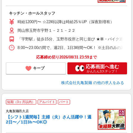
ル
キッチン・ホールスタッフ
入
者
時給1200円〜 ☆22時以降は時給25％UP（深夜割増有）
歓
岡山県玉野市宇野１－２１－２２
～
り
「宇野駅」徒歩15分、玉野市役所と同じ並び ★車・バイク通勤O
前
自
8:00〜23:00の間で、週2日、1日3時間〜OK！ ※土日の
禁
応募締め切り2026/08/31 23:59まで
応募画面へ進む
キープ
かんたん3ステップ！
株式会社丸亀製麺
の他の求人をみる
短期（3ヶ月以内）
アルバイト
パート
丸亀製麺邑久店
【シフト1週間毎】主婦（夫）さん活躍中！週
2日〜／1日3h〜OK◎