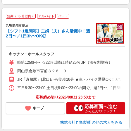
短期（3ヶ月以内）
アルバイト
パート
丸亀製麺倉敷店
【シフト1週間毎】主婦（夫）さん活躍中！週
2日〜／1日3h〜OK◎
ル
キッチン・ホールスタッフ
入
者
時給1250円〜 ☆22時以降は時給25％UP（深夜割増有）
不
岡山県倉敷市宮前３２６－９
中
り
JR「倉敷駅」(北口)から徒歩18分 ★車・バイク通勤OK！ガソ
時
ト
平日8:30〜23:00 土日祝8:00〜23:00の間で、週2
夜 
応募締め切り2026/08/31 23:59まで
応募画面へ進む
キープ
かんたん3ステップ！
株式会社丸亀製麺
の他の求人をみる