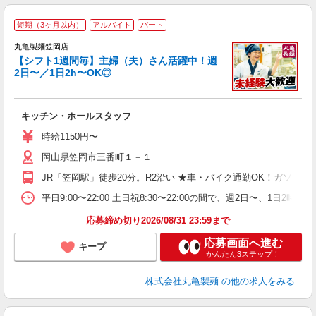
短期（3ヶ月以内）
アルバイト
パート
丸亀製麺笠岡店
【シフト1週間毎】主婦（夫）さん活躍中！週
2日〜／1日2h〜OK◎
ル
キッチン・ホールスタッフ
入
者
時給1150円〜
歓
岡山県笠岡市三番町１－１
～
り
JR「笠岡駅」徒歩20分。R2沿い ★車・バイク通勤OK！ガソ
勤
べ
平日9:00〜22:00 土日祝8:30〜22:00の間で、週2日
迎
応募締め切り2026/08/31 23:59まで
応募画面へ進む
キープ
かんたん3ステップ！
株式会社丸亀製麺
の他の求人をみる