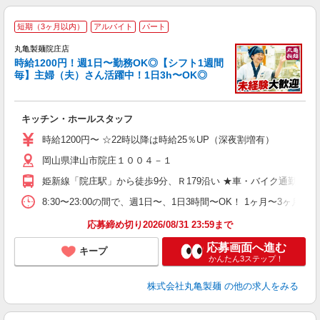
短期（3ヶ月以内）
アルバイト
パート
丸亀製麺院庄店
時給1200円！週1日〜勤務OK◎【シフト1週間
毎】主婦（夫）さん活躍中！1日3h〜OK◎
ル
キッチン・ホールスタッフ
入
者
時給1200円〜 ☆22時以降は時給25％UP（深夜割増有）
歓
岡山県津山市院庄１００４－１
～
り
姫新線「院庄駅」から徒歩9分、Ｒ179沿い ★車・バイク通勤O
務
8:30〜23:00の間で、週1日〜、1日3時間〜OK！ 1ヶ月
フ
応募締め切り2026/08/31 23:59まで
応募画面へ進む
キープ
かんたん3ステップ！
株式会社丸亀製麺
の他の求人をみる