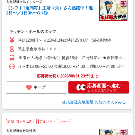
丸亀製麺水島インター店
【シフト1週間毎】主婦（夫）さん活躍中！週
2日〜／1日3h〜OK◎
ル
キッチン・ホールスタッフ
入
者
時給1200円〜 ☆22時以降は時給25％UP（深夜割増有）
歓
岡山県倉敷市林３６０－１
～
り
JR瀬戸大橋線「植松駅」徒歩16分、21号線沿い ★自転車通勤
勤
べ
月〜木18:00〜23:00 金曜18:00〜24:00 土曜8:
迎
応募締め切り2026/08/31 23:59まで
応募画面へ進む
キープ
かんたん3ステップ！
株式会社丸亀製麺
の他の求人をみる
短期（3ヶ月以内）
アルバイト
パート
丸亀製麺倉敷笹沖店