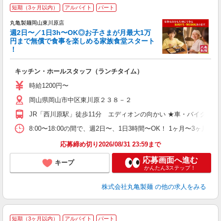
短期（3ヶ月以内）
アルバイト
パート
丸亀製麺岡山東川原店
週2日〜／1日3h〜OK◎お子さまが月最大1万
円まで無償で食事を楽しめる家族食堂スタート
！
ル
キッチン・ホールスタッフ（ランチタイム）
入
者
時給1200円〜
不
岡山県岡山市中区東川原２３８－２
中
り
JR「西川原駅」徒歩11分 エディオンの向かい ★車・バイク通
時
ト
8:00〜18:00の間で、週2日〜、1日3時間〜OK！ 1ヶ
煙
応募締め切り2026/08/31 23:59まで
応募画面へ進む
キープ
かんたん3ステップ！
株式会社丸亀製麺
の他の求人をみる
短期（3ヶ月以内）
アルバイト
パート