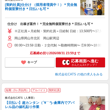
婦
[契約社員]仕分け （採用者増員中！）＊完全無
～
料個室寮付き＊日払いも可＊
週
フ
ピ
仕分け 出稼ぎ案件！＊完全無料個室寮付き＊日払いも可＊
勤
※正社員＝月給制・契約社員＝日給制 日給：13,500円〜17,500
岡山県岡山市北区 岡山駅周辺
00:00〜23:59 日勤・２交代制 〜勤務時間例〜 ①9:00〜18:00 (
応募締め切り2026/08/31 23:59まで
応募画面へ進む
キープ
かんたん3ステップ！
株式会社CATS
の他の求人をみる
短期（3ヶ月以内）
アルバイト
契約社員
う
株式会社CATS（人事部）
入
【日払い】超カンタン（´∀｀*)♪倉庫内でアパ
た
レル品の値札貼り作業
歓