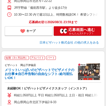
岡山県岡山市北区今7-22-22
険
K
JR宇野線「備前西市駅」より徒歩17分
（
10:30〜22:30 内で週1日以上、時間数相談OK！ 希望シフト
応募締め切り2026/08/31 23:59まで
応募画面へ進む
キープ
かんたん3ステップ！
日本ピザハット株式会社
の他の求人をみる
短期（3ヶ月以内）
アルバイト
パート
ピザハット 岡山下伊福店
メリットいっぱいのピザハットでピザメイクの
お仕事★自己申告制の自由なシフト♪給与前払
いOK！
う
だ
未経験OK！ピザハットピザメイクスタッフ（インストア）
友
躍
時給1,050円以上 平日 時給1,050円以上 土日・祝日 時給1,050円以
（
岡山県岡山市北区下伊福2-9-33
中