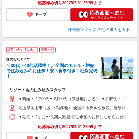
応募締め切り2027/03/31 23:59まで
応募画面へ進む
キープ
かんたん3ステップ！
株式会社ダイブ
の他の求人をみる
短期（3ヶ月以内）
派遣社員
か
株式会社ダイブ
迎
＼30代・40代活躍中！／全国のホテル・旅館
で住み込みのお仕事！寮・食事付き！社保完備
！
り
リゾート地の住み込みスタッフ
未
～
▼時給： 1,200円〜2,000円（勤務地による） ▼月収例： 27万
内
岡山県岡山市北区 ＜勤務地＞ 全国のホテルや旅館、温泉施設な
O
▼期間： 1ヶ月〜長期大歓迎 ◎ご希望のお日にちからお仕事開始ができ
応募締め切り2027/03/31 23:59まで
応募画面へ進む
キープ