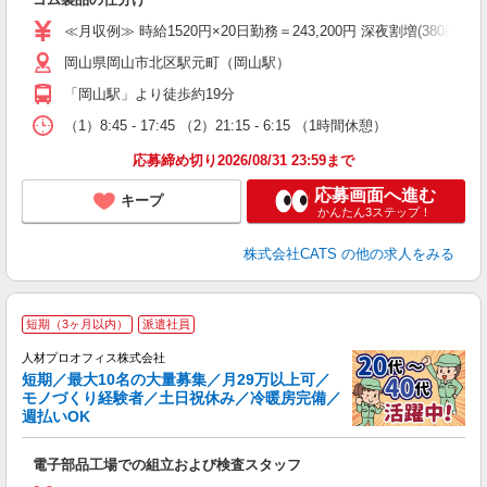
（
食
≪月収例≫ 時給1520円×20日勤務＝243,200円 深夜割増(380円)×60時
岡山県岡山市北区駅元町（岡山駅）
「岡山駅」より徒歩約19分
（1）8:45 - 17:45 （2）21:15 - 6:15 （1時間休憩）
応募締め切り2026/08/31 23:59まで
応募画面へ進む
キープ
かんたん3ステップ！
株式会社CATS
の他の求人をみる
＜
短期（3ヶ月以内）
派遣社員
ト
備
人材プロオフィス株式会社
短期／最大10名の大量募集／月29万以上可／
モノづくり経験者／土日祝休み／冷暖房完備／
週払いOK
か
W
電子部品工場での組立および検査スタッフ