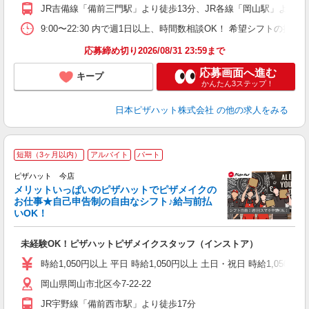
ル
JR吉備線「備前三門駅」より徒歩13分、JR各線「岡山駅」より徒歩
険
務
9:00〜22:30 内で週1日以上、時間数相談OK！ 希望シフトの
内
応募締め切り2026/08/31 23:59まで
応募画面へ進む
キープ
かんたん3ステップ！
日本ピザハット株式会社
の他の求人をみる
短期（3ヶ月以内）
アルバイト
パート
ピザハット 今店
メリットいっぱいのピザハットでピザメイクの
お仕事★自己申告制の自由なシフト♪給与前払
いOK！
う
だ
未経験OK！ピザハットピザメイクスタッフ（インストア）
友
躍
時給1,050円以上 平日 時給1,050円以上 土日・祝日 時給1,050円以
（
岡山県岡山市北区今7-22-22
中
ル
JR宇野線「備前西市駅」より徒歩17分