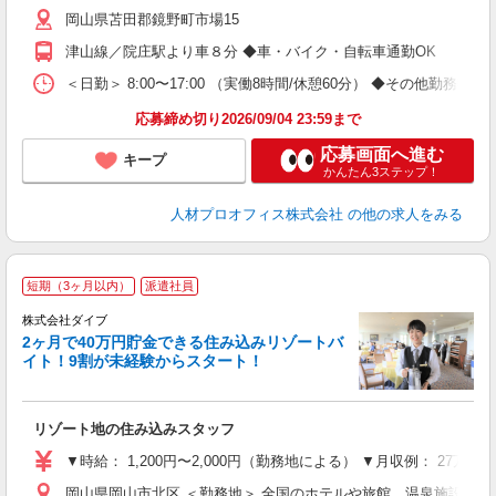
ー
岡山県苫田郡鏡野町市場15
躍
（
津山線／院庄駅より車８分 ◆車・バイク・自転車通勤OK
煙
業
＜日勤＞ 8:00〜17:00 （実働8時間/休憩60分） ◆その他勤務時間あ
り
応募締め切り2026/09/04 23:59まで
応募画面へ進む
キープ
かんたん3ステップ！
人材プロオフィス株式会社
の他の求人をみる
短期（3ヶ月以内）
派遣社員
せ
株式会社ダイブ
2ヶ月で40万円貯金できる住み込みリゾートバ
イト！9割が未経験からスタート！
き
リゾート地の住み込みスタッフ
未
～
▼時給： 1,200円〜2,000円（勤務地による） ▼月収例： 27万
内
岡山県岡山市北区 ＜勤務地＞ 全国のホテルや旅館、温泉施設な
O