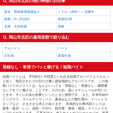
岡山市北区の他の特徴のお仕事
梱包・仕分け・ピッキング
1,344円
介護職・ヘルパー
1,340円
産休・育休取得実績あり
ミドル（40代～）活躍中
岡山市北区の他の職種の平均時給を見る
短期（3ヶ月以内）
高校生OK
主婦・主夫歓迎
深夜
岡山市北区の雇用形態で絞り込む
アルバイト
パート
正社員
派遣社員
登録なし・単発でパッと稼げる！短期バイト
短期バイトとは、平均約3ヶ月程度といわれる短期アルバイトよりももっ
と短く、指定されたその日だけ働く超短期的なアルバイトです。 この短
期バイトのメリットは、なんといっても「登録なし・面接なし・履歴書
なしですぐに働ける」ことです。そのため、急にスケジュールが空いた
ときや、すぐにお金が必要といったときに便利です。 また、年末年始や
クリスマス、ゴールデンウィーク、夏休みなどの繁忙期や、イベントス
タッフなど、さまざまな求人があります。 具体的な仕事内容としては、
接客・販売・レジ、清掃・片付け、軽作業・製造・物流、イベントスタ
ッフなどがあります。 応募方法は、求人サイトやフリーペーパー、派遣