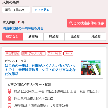
人気の条件
単発（1日のみ）
もっと見る
求人件数 :
11
件
この検索条件を保存
岡山市北区の平均時給を見る
指定なし
新着順
時給順
日給順
月給順
岡山市北区
短期（3ヶ月以内）
アルバイト
パート
♪
ピザハット 今店
はじめの一歩は、仲間がたくさんいるピザハッ
トで！ 未経験者歓迎 シフトの入り方はあな
れ
た次第◎
友
躍
ピザの宅配／デリバリー・配達
（
中
時給1,150円以上 平日 時給1,150円以上 土日・祝日 時給1,150円以
ル
岡山県岡山市北区今7-22-22
険
K
JR宇野線「備前西市駅」より徒歩17分
（