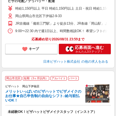
ピザの宅配／デリバリー・配達
（
中
時給1,150円以上 平日 時給1,150円以上 土日・祝日 時給1,150円以
ル
岡山県岡山市北区下伊福2-9-33
険
務
JR吉備線「備前三門駅」より徒歩13分、JR各線「岡山駅」より徒歩
内
9:00〜22:30 内で週1日以上、時間数相談OK！ 希望シフトの
応募締め切り2026/08/31 23:59まで
応募画面へ進む
キープ
かんたん3ステップ！
日本ピザハット株式会社
の他の求人をみる
岡山市北区
短期（3ヶ月以内）
アルバイト
パート
ピザハット 岡山下伊福店
メリットいっぱいのピザハットでピザメイクの
お仕事★自己申告制の自由なシフト♪給与前払
いOK！
う
だ
未経験OK！ピザハットピザメイクスタッフ（インストア）
友