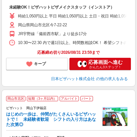
だ
未経験OK！ピザハットピザメイクスタッフ（インストア）
友
躍
時給1,050円以上 平日 時給1,050円以上 土日・祝日 時給1,050円以
（
岡山県岡山市北区今7-22-22
中
ル
JR宇野線「備前西市駅」より徒歩17分
険
K
10:30〜22:30 内で週1日以上、時間数相談OK！ 希望シフト
（
応募締め切り2026/08/31 23:59まで
応募画面へ進む
キープ
かんたん3ステップ！
日本ピザハット株式会社
の他の求人をみる
岡山市北区
短期（3ヶ月以内）
アルバイト
パート
♪
ピザハット 岡山下伊福店
はじめの一歩は、仲間がたくさんいるピザハッ
トで！ 未経験者歓迎 シフトの入り方はあな
れ
た次第◎
友
躍