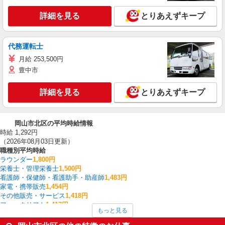
詳細を見る
とりあえずキープ
代務運転士
月給 253,500円
豊中市
詳細を見る
とりあえずキープ
岡山市北区の平均時給情報
時給 1,292円
（2026年08月03日更新）
職種別平均時給
ラウンダー
1,800円
栄養士・管理栄養士
1,500円
看護師・保健師・看護助手・助産師
1,483円
家電・携帯販売
1,454円
その他販売・サービス
1,418円
フォークリフト
1,417円
もっと見る
製造・組立・加工
1,352円
その他介護・福祉
1,350円