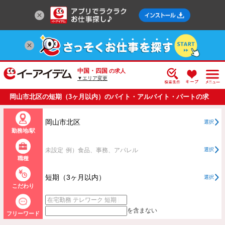
中国・四国
の求人
▼エリア変更
岡山市北区の短期（3ヶ月以内）のバイト・アルバイト・パートの求
人情報一覧
岡山市北区
選択
勤務地/駅
未設定
例）食品、事務、アパレル
選択
職種
短期（3ヶ月以内）
選択
こだわり
を含まない
フリーワード