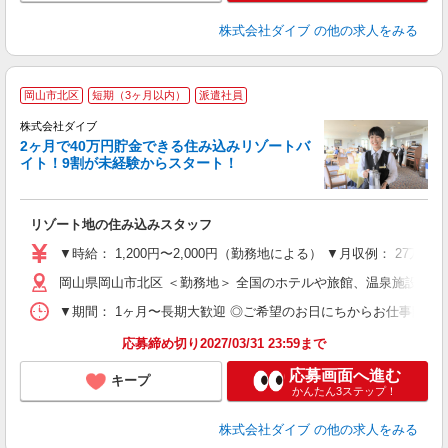
株式会社ダイブ
の他の求人をみる
岡山市北区
短期（3ヶ月以内）
派遣社員
せ
株式会社ダイブ
2ヶ月で40万円貯金できる住み込みリゾートバ
イト！9割が未経験からスタート！
き
リゾート地の住み込みスタッフ
未
～
▼時給： 1,200円〜2,000円（勤務地による） ▼月収例： 27万
内
岡山県岡山市北区 ＜勤務地＞ 全国のホテルや旅館、温泉施設な
O
▼期間： 1ヶ月〜長期大歓迎 ◎ご希望のお日にちからお仕事開始ができ
応募締め切り2027/03/31 23:59まで
応募画面へ進む
キープ
かんたん3ステップ！
株式会社ダイブ
の他の求人をみる