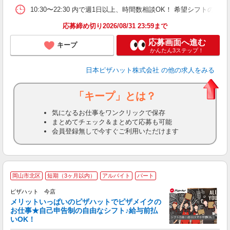
10:30〜22:30 内で週1日以上、時間数相談OK！ 希望シフト
応募締め切り2026/08/31 23:59まで
応募画面へ進む
キープ
かんたん3ステップ！
日本ピザハット株式会社
の他の求人をみる
「キープ」とは？
気になるお仕事をワンクリックで保存
まとめてチェック＆まとめて応募も可能
会員登録無しで今すぐご利用いただけます
岡山市北区
短期（3ヶ月以内）
アルバイト
パート
ピザハット 今店
メリットいっぱいのピザハットでピザメイクの
お仕事★自己申告制の自由なシフト♪給与前払
いOK！
う