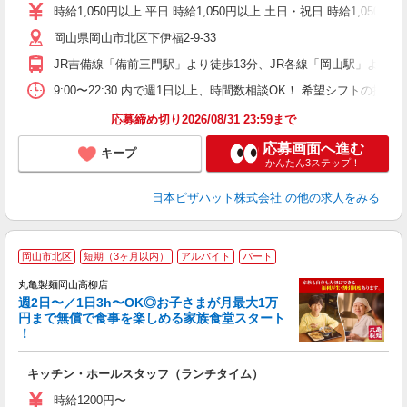
躍
時給1,050円以上 平日 時給1,050円以上 土日・祝日 時給1,050円以
（
岡山県岡山市北区下伊福2-9-33
中
ル
JR吉備線「備前三門駅」より徒歩13分、JR各線「岡山駅」より徒歩
険
務
9:00〜22:30 内で週1日以上、時間数相談OK！ 希望シフトの
内
応募締め切り2026/08/31 23:59まで
応募画面へ進む
キープ
かんたん3ステップ！
日本ピザハット株式会社
の他の求人をみる
岡山市北区
短期（3ヶ月以内）
アルバイト
パート
丸亀製麺岡山高柳店
週2日〜／1日3h〜OK◎お子さまが月最大1万
円まで無償で食事を楽しめる家族食堂スタート
！
ル
キッチン・ホールスタッフ（ランチタイム）
入
者
時給1200円〜