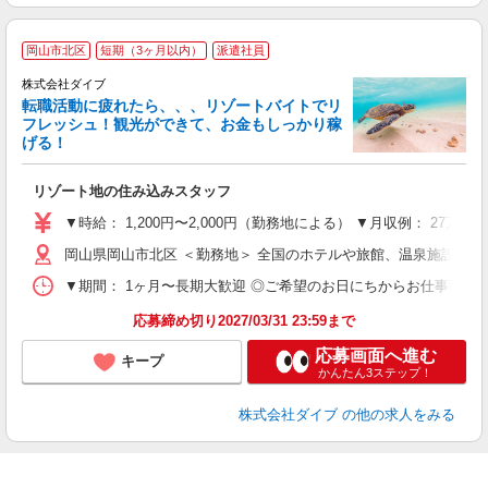
岡山市北区
短期（3ヶ月以内）
派遣社員
株式会社ダイブ
転職活動に疲れたら、、、リゾートバイトでリ
フレッシュ！観光ができて、お金もしっかり稼
げる！
リ
リゾート地の住み込みスタッフ
未
～
▼時給： 1,200円〜2,000円（勤務地による） ▼月収例： 27万
内
岡山県岡山市北区 ＜勤務地＞ 全国のホテルや旅館、温泉施設な
O
▼期間： 1ヶ月〜長期大歓迎 ◎ご希望のお日にちからお仕事開始ができ
応募締め切り2027/03/31 23:59まで
応募画面へ進む
キープ
かんたん3ステップ！
株式会社ダイブ
の他の求人をみる