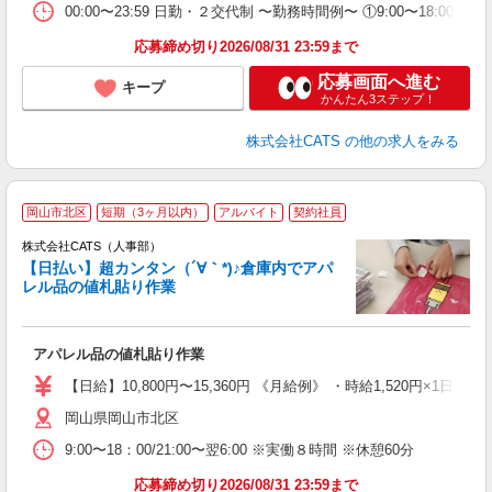
00:00〜23:59 日勤・２交代制 〜勤務時間例〜 ①9:00〜18:00 (
応募締め切り2026/08/31 23:59まで
応募画面へ進む
キープ
かんたん3ステップ！
株式会社CATS
の他の求人をみる
岡山市北区
短期（3ヶ月以内）
アルバイト
契約社員
う
株式会社CATS（人事部）
入
【日払い】超カンタン（´∀｀*)♪倉庫内でアパ
た
レル品の値札貼り作業
歓
ン
入
アパレル品の値札貼り作業
完
間
【日給】10,800円〜15,360円 《月給例》 ・時給1,520円×1日8h×
髪
岡山県岡山市北区
9:00〜18：00/21:00〜翌6:00 ※実働８時間 ※休憩60分
応募締め切り2026/08/31 23:59まで