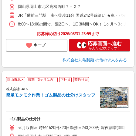
歓
岡山県岡山市北区高柳西町７－２７
～
り
JR「備前三門駅」南へ徒歩11分 国道242号線沿い ★車・バイ
勤
べ
8:00〜18:00の間で、週2日〜、1日3時間〜OK！ 1ヶ
自
応募締め切り2026/08/31 23:59まで
応募画面へ進む
キープ
かんたん3ステップ！
株式会社丸亀製麺
の他の求人をみる
＼
岡山市北区
短期（3ヶ月以内）
正社員
契約社員
間
入
株式会社CATS
量
簡単モクモク作業！ゴム製品の仕分けスタッフ
卒
中
休
ル
ゴム製品の仕分け
（
食
≪月収例≫ 時給1520円×20日勤務＝243,200円 深夜割増(380円)×60時