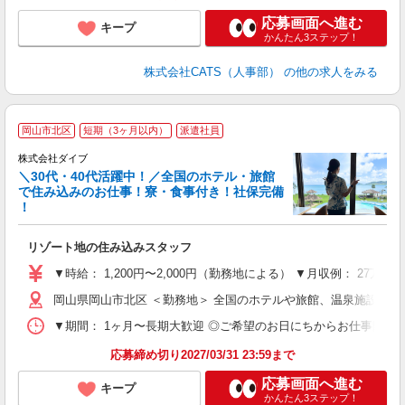
応募画面へ進む
キープ
かんたん3ステップ！
株式会社CATS（人事部）
の他の求人をみる
岡山市北区
短期（3ヶ月以内）
派遣社員
か
株式会社ダイブ
迎
＼30代・40代活躍中！／全国のホテル・旅館
で住み込みのお仕事！寮・食事付き！社保完備
！
り
リゾート地の住み込みスタッフ
未
～
▼時給： 1,200円〜2,000円（勤務地による） ▼月収例： 27万
内
岡山県岡山市北区 ＜勤務地＞ 全国のホテルや旅館、温泉施設な
O
▼期間： 1ヶ月〜長期大歓迎 ◎ご希望のお日にちからお仕事開始ができ
応募締め切り2027/03/31 23:59まで
応募画面へ進む
キープ
かんたん3ステップ！