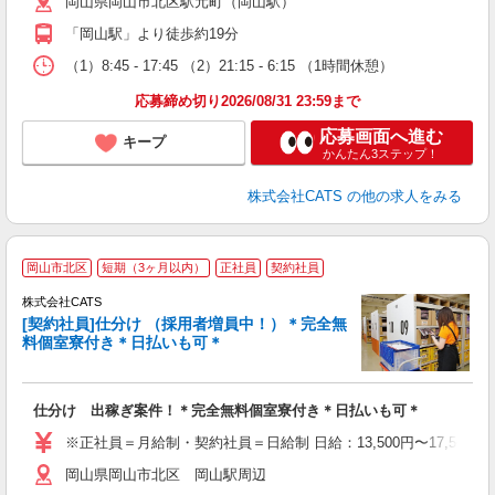
岡山県岡山市北区駅元町（岡山駅）
「岡山駅」より徒歩約19分
（1）8:45 - 17:45 （2）21:15 - 6:15 （1時間休憩）
応募締め切り2026/08/31 23:59まで
応募画面へ進む
キープ
かんたん3ステップ！
株式会社CATS
の他の求人をみる
岡山市北区
短期（3ヶ月以内）
正社員
契約社員
入
場
株式会社CATS
婦
[契約社員]仕分け （採用者増員中！）＊完全無
～
料個室寮付き＊日払いも可＊
週
フ
ピ
仕分け 出稼ぎ案件！＊完全無料個室寮付き＊日払いも可＊
勤
※正社員＝月給制・契約社員＝日給制 日給：13,500円〜17,500
岡山県岡山市北区 岡山駅周辺