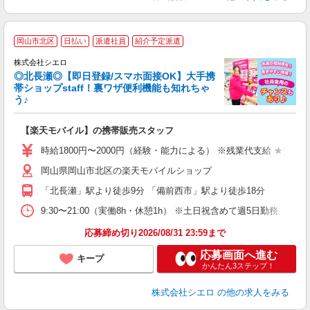
★
岡山市北区
日払い
派遣社員
紹介予定派遣
♪
株式会社シエロ
◎北長瀬◎【即日登録/スマホ面接OK】大手携
帯ショップstaff！裏ワザ便利機能も知れちゃ
う♪
理
【楽天モバイル】の携帯販売スタッフ
即
躍
時給1800円〜2000円（経験・能力による） ※残業代支給 ★交通
ー
岡山県岡山市北区の楽天モバイルショップ
ピ
「北長瀬」駅より徒歩9分 「備前西市」駅より徒歩18分
与
9:30〜21:00（実働8h・休憩1h） ※土日祝含めて週5日勤務
応募締め切り2026/08/31 23:59まで
応募画面へ進む
キープ
かんたん3ステップ！
株式会社シエロ
の他の求人をみる