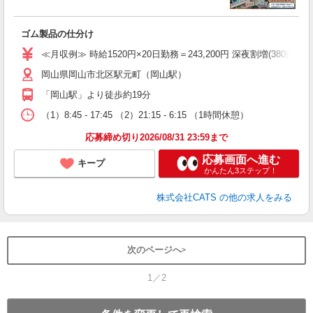
休
ル
ゴム製品の仕分け
（
食
≪月収例≫ 時給1520円×20日勤務＝243,200円 深夜割増(380円)×60時
岡山県岡山市北区駅元町（岡山駅）
「岡山駅」より徒歩約19分
（1）8:45 - 17:45 （2）21:15 - 6:15 （1時間休憩）
応募締め切り2026/08/31 23:59まで
応募画面へ進む
キープ
かんたん3ステップ！
株式会社CATS
の他の求人をみる
次のページへ
1／2