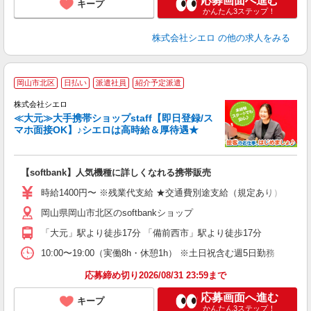
応募画面へ進む
キープ
かんたん3ステップ！
株式会社シエロ
の他の求人をみる
★
岡山市北区
日払い
派遣社員
紹介予定派遣
♪
株式会社シエロ
≪大元≫大手携帯ショップstaff【即日登録/ス
マホ面接OK】♪シエロは高時給＆厚待遇★
い
即
【softbank】人気機種に詳しくなれる携帯販売
あ
時給1400円〜 ※残業代支給 ★交通費別途支給（規定あり） ゜+゜
K
岡山県岡山市北区のsoftbankショップ
貸
「大元」駅より徒歩17分 「備前西市」駅より徒歩17分
10:00〜19:00（実働8h・休憩1h） ※土日祝含む週5日勤務
応募締め切り2026/08/31 23:59まで
応募画面へ進む
キープ
かんたん3ステップ！