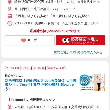
躍
時給1800円〜2000円（経験・能力による） ※残業代支給 ★交通
ー
岡山県岡山市北区の楽天モバイルショップ
ピ
「岡山」駅より徒歩4分 「岡山駅前」駅より徒歩5分
与
9:30〜21:00（実働8h・休憩1h） ※土日祝含めて週5日勤務
応募締め切り2026/08/31 23:59まで
応募画面へ進む
キープ
かんたん3ステップ！
株式会社シエロ
の他の求人をみる
★
岡山市北区
日払い
派遣社員
紹介予定派遣
♪
株式会社シエロ
◎法界院◎【即日登録/スマホ面接OK】大手携
帯ショップstaff！裏ワザ便利機能も知れちゃ
う♪
理
【docomo】の携帯販売スタッフ
即
未経験：時給1300円〜 ※残業代支給 ★交通費別途支給（規定あり
あ