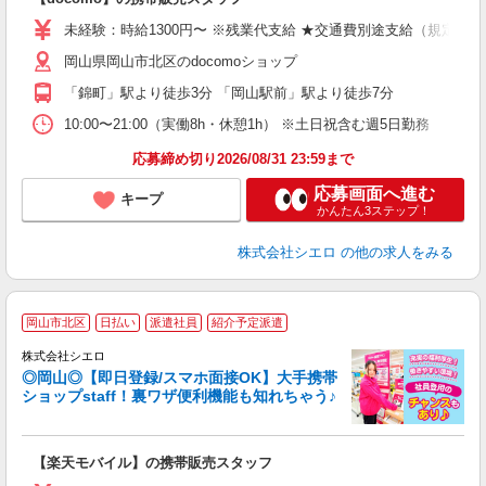
即
未経験：時給1300円〜 ※残業代支給 ★交通費別途支給（規定あり
あ
岡山県岡山市北区のdocomoショップ
K
「錦町」駅より徒歩3分 「岡山駅前」駅より徒歩7分
な
10:00〜21:00（実働8h・休憩1h） ※土日祝含む週5日勤務
応募締め切り2026/08/31 23:59まで
応募画面へ進む
キープ
かんたん3ステップ！
株式会社シエロ
の他の求人をみる
★
岡山市北区
日払い
派遣社員
紹介予定派遣
♪
株式会社シエロ
◎岡山◎【即日登録/スマホ面接OK】大手携帯
ショップstaff！裏ワザ便利機能も知れちゃう♪
理
【楽天モバイル】の携帯販売スタッフ
即