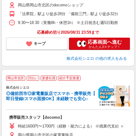
岡山県岡山市北区のdocomoショップ
通
「法界院」駅より徒歩28分 「備前三門」駅より徒歩32分
あ
9:30〜18:30（実働8h・休憩1h） ※土日祝含む週5日勤務
応募締め切り2026/08/31 23:59まで
応募画面へ進む
キープ
かんたん3ステップ！
株式会社シエロ
の他の求人をみる
★
岡山市北区
日払い
派遣社員
紹介予定派遣
♪
株式会社シエロ
◎備前西市◎家電量販店でスマホ・携帯販売【
即日登録/スマホ面接OK】未経験でも安心♪
理
携帯販売スタッフ【docomo】
即
躍
時給1600円〜1700円（経験・能力による） ※残業代支給 ★交通
ー
岡山県岡山市北区の家電量販店
自