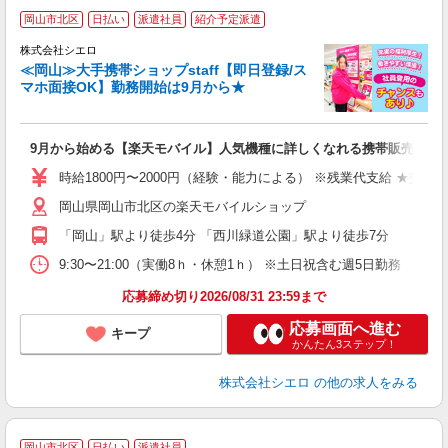
★
岡山市北区
日払い
派遣社員
紹介予定派遣
♪
株式会社シエロ
≪岡山≫大手携帯ショップstaff【即日登録/ス
マホ面接OK】勤務開始は9月から★
い
即
9月から始める【楽天モバイル】人気機種に詳しくなれる携帯販売
躍
ー
時給1800円〜2000円（経験・能力による） ※残業代支給 ★交通
ピ
岡山県岡山市北区の楽天モバイルショップ
与
「岡山」駅より徒歩4分 「西川緑道公園」駅より徒歩7分
9:30〜21:00（実働8ｈ・休憩1ｈ） ※土日祝含む週5日勤務
応募締め切り2026/08/31 23:59まで
応募画面へ進む
キープ
かんたん3ステップ！
株式会社シエロ
の他の求人をみる
岡山市北区
日払い
派遣社員