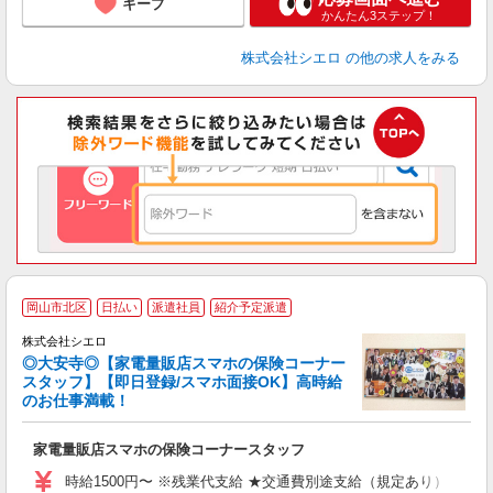
キープ
かんたん3ステップ！
株式会社シエロ
の他の求人をみる
岡山市北区
日払い
派遣社員
紹介予定派遣
ス
株式会社シエロ
◎大安寺◎【家電量販店スマホの保険コーナー
スタッフ】【即日登録/スマホ面接OK】高時給
のお仕事満載！
機
家電量販店スマホの保険コーナースタッフ
即
時給1500円〜 ※残業代支給 ★交通費別途支給（規定あり） ゜+゜