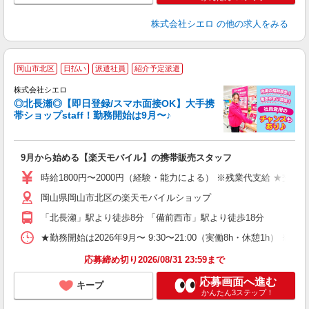
株式会社シエロ
の他の求人をみる
★
岡山市北区
日払い
派遣社員
紹介予定派遣
♪
株式会社シエロ
◎北長瀬◎【即日登録/スマホ面接OK】大手携
帯ショップstaff！勤務開始は9月〜♪
理
9月から始める【楽天モバイル】の携帯販売スタッフ
即
躍
時給1800円〜2000円（経験・能力による） ※残業代支給 ★交通
ー
岡山県岡山市北区の楽天モバイルショップ
ピ
「北長瀬」駅より徒歩8分 「備前西市」駅より徒歩18分
与
★勤務開始は2026年9月〜 9:30〜21:00（実働8h・休憩1h） ※
応募締め切り2026/08/31 23:59まで
応募画面へ進む
キープ
かんたん3ステップ！