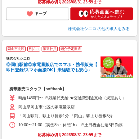
応募締め切り2026/08/31 23:59まで
応募画面へ進む
キープ
かんたん3ステップ！
株式会社シエロ
の他の求人をみる
★
岡山市北区
日払い
派遣社員
紹介予定派遣
♪
株式会社シエロ
◎岡山駅前◎家電量販店でスマホ・携帯販売【
即日登録/スマホ面接OK】未経験でも安心♪
理
携帯販売スタッフ【softbank】
即
時給1450円〜 ※残業代支給 ★交通費別途支給（規定あり） ゜+゜
あ
岡山県岡山市北区の家電量販店
K
「岡山駅前」駅より徒歩1分 「岡山」駅より徒歩3分
な
10:00〜21:00（実働8h・休憩1h） ※土日祝含む週5日勤務
応募締め切り2026/08/31 23:59まで