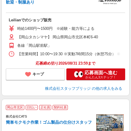
歓迎・制服あり
未
Leilianでのショップ販売
時給1400円〜1500円 ※経験・能力等による
【岡山タカシマヤ】 岡山県岡山市北区本町6-40
各線「岡山駅前駅」
【営業時間】10:00〜19:30 ※実動7時間15分（休憩75分） ※
応募締め切り2026/08/31 23:59まで
応募画面へ進む
キープ
かんたん3ステップ！
株式会社スタッフブリッジ
の他の求人をみる
＼
岡山市北区
日払い
正社員
契約社員
間
入
株式会社CATS
量
簡単モクモク作業！ゴム製品の仕分けスタッフ
卒
中