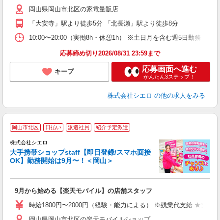
あ
岡山県岡山市北区の家電量販店
ィ
「大安寺」駅より徒歩5分 「北長瀬」駅より徒歩8分
10:00〜20:00（実働8h・休憩1h） ※土日月を含む週5日勤務
応募締め切り2026/08/31 23:59まで
応募画面へ進む
キープ
かんたん3ステップ！
株式会社シエロ
の他の求人をみる
★
岡山市北区
日払い
派遣社員
紹介予定派遣
♪
株式会社シエロ
大手携帯ショップstaff【即日登録/スマホ面接
OK】勤務開始は9月〜！＜岡山＞
務
即
9月から始める【楽天モバイル】の店舗スタッフ
躍
ー
時給1800円〜2000円（経験・能力による） ※残業代支給 ★交通
ピ
岡山県岡山市北区の楽天モバイルショップ