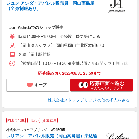
ジュン アシダ・アパレル販売員 岡山高島屋
（全身制服あり）
に
Jun Ashidaでのショップ販売
ボ
時給1400円〜1500円 ※経験・能力等による
【岡山タカシマヤ】 岡山県岡山市北区本町6-40
各線「岡山駅前駅」
【営業時間】10:00〜19:30 ※実働時間7.75時間シフト制（休
応募締め切り2026/08/31 23:59まで
応募画面へ進む
キープ
かんたん3ステップ！
株式会社スタッフブリッジ
の他の求人をみる
岡山市北区
日払い
派遣社員
株式会社スタッフブリッジ W245095
レリアン アパレル販売（岡山高島屋）未経験