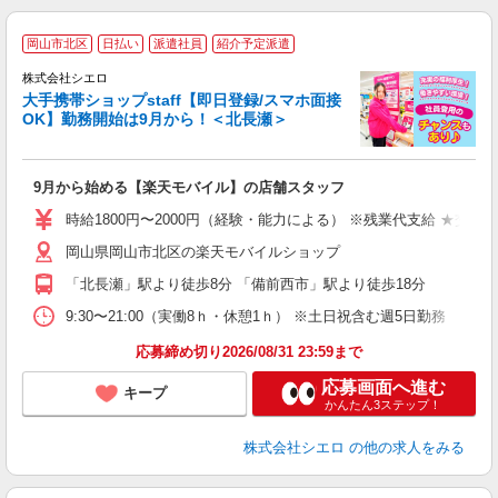
★
岡山市北区
日払い
派遣社員
紹介予定派遣
♪
株式会社シエロ
大手携帯ショップstaff【即日登録/スマホ面接
OK】勤務開始は9月から！＜北長瀬＞
務
即
9月から始める【楽天モバイル】の店舗スタッフ
躍
ー
時給1800円〜2000円（経験・能力による） ※残業代支給 ★交通
ピ
岡山県岡山市北区の楽天モバイルショップ
与
「北長瀬」駅より徒歩8分 「備前西市」駅より徒歩18分
9:30〜21:00（実働8ｈ・休憩1ｈ） ※土日祝含む週5日勤務
応募締め切り2026/08/31 23:59まで
応募画面へ進む
キープ
かんたん3ステップ！
株式会社シエロ
の他の求人をみる