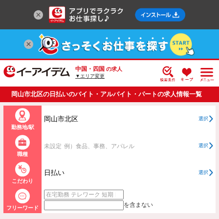
中国・四国
の求人
▼エリア変更
岡山市北区の日払いのバイト・アルバイト・パートの求人情報一覧
岡山市北区
選択
勤務地/駅
未設定
例）食品、事務、アパレル
選択
職種
日払い
選択
こだわり
を含まない
フリーワード