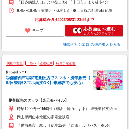
「日赤病院入口」より徒歩3分 「十日市」より徒歩4分
9:45〜18:45（実働8h・休憩1h） ※土日祝含む週5日勤務
応募締め切り2026/08/31 23:59まで
応募画面へ進む
キープ
かんたん3ステップ！
株式会社シエロ
の他の求人をみる
★
岡山市北区
日払い
派遣社員
紹介予定派遣
♪
株式会社シエロ
◎備前西市◎家電量販店でスマホ・携帯販売【
即日登録/スマホ面接OK】未経験でも安心♪
理
携帯販売スタッフ【楽天モバイル】
即
時給1400円〜1550円（経験・能力による） ※残業代支給 ★交通
あ
岡山県岡山市北区の家電量販店
K
「備前西市」駅より徒歩12分 「西市」よりバス・車6分
貸