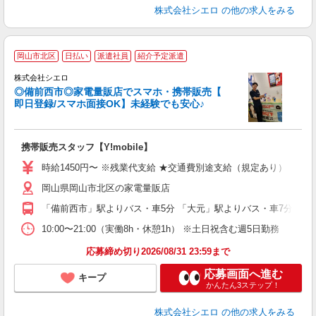
株式会社シエロ
の他の求人をみる
★
岡山市北区
日払い
派遣社員
紹介予定派遣
♪
株式会社シエロ
◎備前西市◎家電量販店でスマホ・携帯販売【
即日登録/スマホ面接OK】未経験でも安心♪
理
携帯販売スタッフ【Y!mobile】
即
時給1450円〜 ※残業代支給 ★交通費別途支給（規定あり） ゜+゜
あ
岡山県岡山市北区の家電量販店
K
「備前西市」駅よりバス・車5分 「大元」駅よりバス・車7分
貸
10:00〜21:00（実働8h・休憩1h） ※土日祝含む週5日勤務
応募締め切り2026/08/31 23:59まで
応募画面へ進む
キープ
かんたん3ステップ！
株式会社シエロ
の他の求人をみる