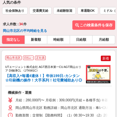
人気の条件
社会保険あり
交通費支給
未経験歓迎
車通勤OK
ミドル（
求人件数 :
34
件
この検索条件を保存
岡山市北区の平均時給を見る
指定なし
新着順
時給順
日給順
月給順
岡山市北区
日払い
正社員
新着
UTエージェント株式会社 AGT西日本第一CU AGT岡山エリ
ア DI御津CL 《JTKW1C》
【高収入×毎週4連休！】年休199日♪カンタン
☆印刷機の操作！大手系列！社宅費補助あり◎
る
機械操作・運搬
入
場
月給：280,000円〜 月収例：309,000円(月給＋各種手当) ※基本
タ
休
岡山県岡山市北区 勤務詳細：岡山市北区 通勤方法：車/バス/電車
場
勤務形態：交替制 【勤務時間】 （1）08:30〜19:30 （2）2
通