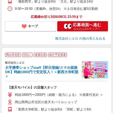
「備前西市」駅より徒歩9分 「大元」駅より徒歩14分
あ
9:00〜18:00（実働8h、休憩1h） ※土日祝含む週5日勤務
応募締め切り2026/08/31 23:59まで
応募画面へ進む
キープ
かんたん3ステップ！
株式会社シエロ
の他の求人をみる
★
岡山市北区
日払い
派遣社員
紹介予定派遣
♪
株式会社シエロ
大手携帯ショップstaff【即日登録/スマホ面接
OK】時給1800円で安定収入！＜新西大寺町筋
＞
務
即
【楽天モバイル】の店舗スタッフ
躍
ー
時給1800円〜2000円（経験・能力による） ※残業代支給 ★交通
ピ
岡山県岡山市北区の楽天モバイルショップ
与
「新西大寺町筋」駅より徒歩8分 「田町」駅より9分