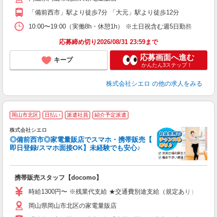
「備前西市」駅より徒歩7分 「大元」駅より徒歩12分
ど
10:00〜19:00（実働8h・休憩1h） ※土日祝含む週5日勤務
応募締め切り2026/08/31 23:59まで
応募画面へ進む
キープ
かんたん3ステップ！
株式会社シエロ
の他の求人をみる
★
岡山市北区
日払い
派遣社員
紹介予定派遣
♪
株式会社シエロ
◎備前西市◎家電量販店でスマホ・携帯販売【
即日登録/スマホ面接OK】未経験でも安心♪
理
携帯販売スタッフ【docomo】
即
時給1300円〜 ※残業代支給 ★交通費別途支給（規定あり） ゜+゜
あ
岡山県岡山市北区の家電量販店
通