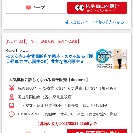
応募画面へ進む
キープ
かんたん3ステップ！
株式会社シエロ
の他の求人をみる
★
岡山市北区
日払い
派遣社員
紹介予定派遣
♪
株式会社シエロ
≪大安寺≫家電量販店で携帯・スマホ販売【即
日登録/スマホ面接OK】豊富な福利厚生★
い
即
人気機種に詳しくなれる携帯販売【docomo】
あ
時給1400円〜 ※残業代支給 ★交通費別途支給（規定あり） ゜+゜
K
岡山県岡山市北区の家電量販店
貸
「大安寺」駅より徒歩6分 「北長瀬」駅より徒歩8分
10:00〜21:00（実働8h・休憩1h） ※土日祝含む週5日勤務
応募締め切り2026/08/31 23:59まで