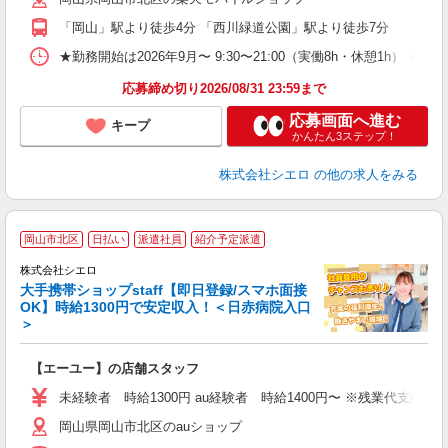
与
「岡山」駅より徒歩4分 「西川緑道公園」駅より徒歩7分
★勤務開始は2026年9月〜 9:30〜21:00（実働8h・休憩1h） ※
応募締め切り2026/08/31 23:59まで
応募画面へ進む
キープ
かんたん3ステップ！
株式会社シエロ
の他の求人をみる
★
岡山市北区
日払い
派遣社員
紹介予定派遣
♪
株式会社シエロ
大手携帯ショップstaff【即日登録/スマホ面接
OK】時給1300円で安定収入！＜日赤病院入口
＞
務
即
【エーユー】の店舗スタッフ
あ
未経験者 時給1300円 au経験者 時給1400円〜 ※残業代支給
通
岡山県岡山市北区のauショップ
あ