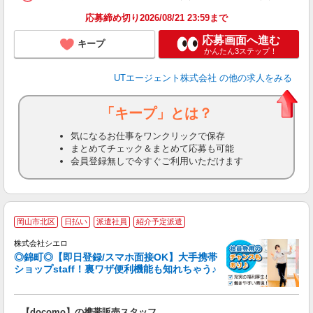
り
応募締め切り2026/08/21 23:59まで
応募画面へ進む
キープ
かんたん3ステップ！
UTエージェント株式会社
の他の求人をみる
「キープ」とは？
気になるお仕事をワンクリックで保存
まとめてチェック＆まとめて応募も可能
会員登録無しで今すぐご利用いただけます
★
岡山市北区
日払い
派遣社員
紹介予定派遣
♪
株式会社シエロ
◎錦町◎【即日登録/スマホ面接OK】大手携帯
ショップstaff！裏ワザ便利機能も知れちゃう♪
理
【docomo】の携帯販売スタッフ