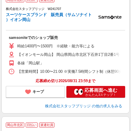
・
-
株式会社スタッフブリッジ W241707
す
スーツケースブランド 販売員（サムソナイト
）イオン岡山
＃
ボ
samsoniteでのショップ販売
時給1400円〜1500円 ※経験・能力等による
【イオンモール岡山】 岡山県岡山市北区下石井1丁目2番1号
各線「岡山駅」
【営業時間】10:00〜21:00 ※実働7.5時間シフト制（休憩90
応募締め切り2026/08/31 23:59まで
応募画面へ進む
キープ
かんたん3ステップ！
株式会社スタッフブリッジ
の他の求人をみる
岡山市北区
日払い
派遣社員