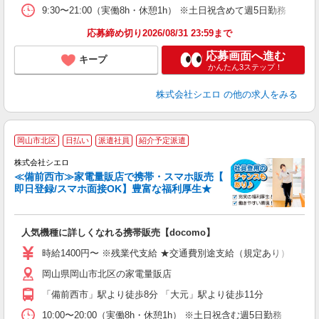
9:30〜21:00（実働8h・休憩1h） ※土日祝含めて週5日勤務
応募締め切り2026/08/31 23:59まで
応募画面へ進む
キープ
かんたん3ステップ！
株式会社シエロ
の他の求人をみる
★
岡山市北区
日払い
派遣社員
紹介予定派遣
♪
株式会社シエロ
≪備前西市≫家電量販店で携帯・スマホ販売【
即日登録/スマホ面接OK】豊富な福利厚生★
い
即
人気機種に詳しくなれる携帯販売【docomo】
あ
時給1400円〜 ※残業代支給 ★交通費別途支給（規定あり） ゜+゜
K
岡山県岡山市北区の家電量販店
貸
「備前西市」駅より徒歩8分 「大元」駅より徒歩11分
10:00〜20:00（実働8h・休憩1h） ※土日祝含む週5日勤務