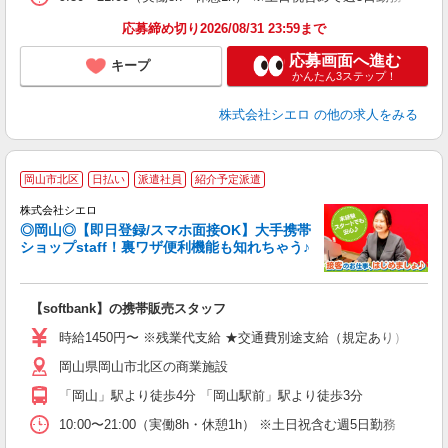
応募締め切り2026/08/31 23:59まで
応募画面へ進む
キープ
かんたん3ステップ！
株式会社シエロ
の他の求人をみる
★
岡山市北区
日払い
派遣社員
紹介予定派遣
♪
株式会社シエロ
◎岡山◎【即日登録/スマホ面接OK】大手携帯
ショップstaff！裏ワザ便利機能も知れちゃう♪
理
【softbank】の携帯販売スタッフ
即
時給1450円〜 ※残業代支給 ★交通費別途支給（規定あり） ゜+゜
あ
岡山県岡山市北区の商業施設
K
「岡山」駅より徒歩4分 「岡山駅前」駅より徒歩3分
な
10:00〜21:00（実働8h・休憩1h） ※土日祝含む週5日勤務