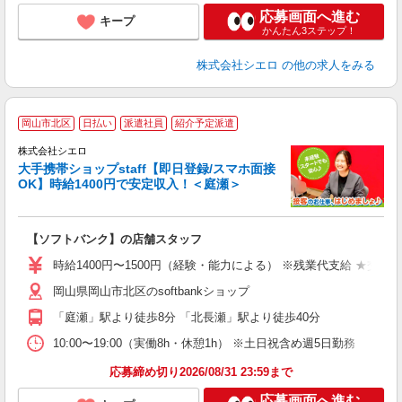
応募画面へ進む
キープ
かんたん3ステップ！
株式会社シエロ
の他の求人をみる
★
岡山市北区
日払い
派遣社員
紹介予定派遣
♪
株式会社シエロ
大手携帯ショップstaff【即日登録/スマホ面接
OK】時給1400円で安定収入！＜庭瀬＞
務
即
【ソフトバンク】の店舗スタッフ
あ
時給1400円〜1500円（経験・能力による） ※残業代支給 ★交通
K
岡山県岡山市北区のsoftbankショップ
貸
「庭瀬」駅より徒歩8分 「北長瀬」駅より徒歩40分
10:00〜19:00（実働8h・休憩1h） ※土日祝含め週5日勤務
応募締め切り2026/08/31 23:59まで
応募画面へ進む