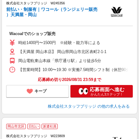
株式会社スタッフブリッジ W245356
前払い・制服有｜ワコール（ランジェリー販売
）天満屋・岡山
未
Wacoalでのショップ販売
時給1400円〜1500円 ※経験・能力等による
【天満屋 岡山本店】 岡山県岡山市北区表町2-1-1
岡山電軌東山本線「県庁通り駅」より徒歩5分
【営業時間】10:00〜19:30 ※実働7.5時間シフト制（休憩90
応募締め切り2026/08/31 23:59まで
応募画面へ進む
キープ
かんたん3ステップ！
株式会社スタッフブリッジ
の他の求人をみる
岡山市北区
日払い
派遣社員
株式会社スタッフブリッジ W223809