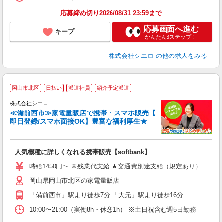
応募締め切り2026/08/31 23:59まで
応募画面へ進む
キープ
かんたん3ステップ！
株式会社シエロ
の他の求人をみる
★
岡山市北区
日払い
派遣社員
紹介予定派遣
♪
株式会社シエロ
≪備前西市≫家電量販店で携帯・スマホ販売【
即日登録/スマホ面接OK】豊富な福利厚生★
い
即
人気機種に詳しくなれる携帯販売【softbank】
あ
時給1450円〜 ※残業代支給 ★交通費別途支給（規定あり） ゜+゜
K
岡山県岡山市北区の家電量販店
貸
「備前西市」駅より徒歩7分 「大元」駅より徒歩16分
10:00〜21:00（実働8h・休憩1h） ※土日祝含む週5日勤務