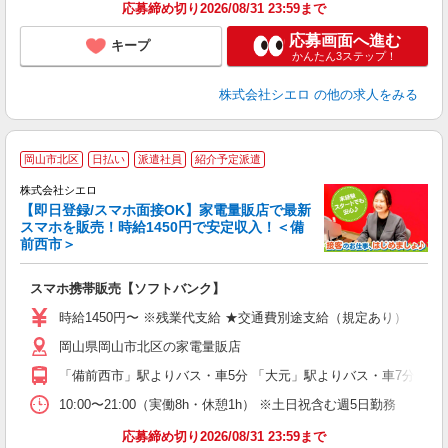
応募締め切り2026/08/31 23:59まで
応募画面へ進む
キープ
かんたん3ステップ！
株式会社シエロ
の他の求人をみる
★
岡山市北区
日払い
派遣社員
紹介予定派遣
♪
株式会社シエロ
【即日登録/スマホ面接OK】家電量販店で最新
スマホを販売！時給1450円で安定収入！＜備
前西市＞
事
即
スマホ携帯販売【ソフトバンク】
あ
時給1450円〜 ※残業代支給 ★交通費別途支給（規定あり） ゜+゜
K
岡山県岡山市北区の家電量販店
貸
「備前西市」駅よりバス・車5分 「大元」駅よりバス・車7分
10:00〜21:00（実働8h・休憩1h） ※土日祝含む週5日勤務
応募締め切り2026/08/31 23:59まで