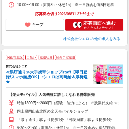
10:00〜19:00（実働8h・休憩1h） ※土日祝含む週5日勤務
応募締め切り2026/08/31 23:59まで
応募画面へ進む
キープ
かんたん3ステップ！
株式会社シエロ
の他の求人をみる
★
岡山市北区
日払い
派遣社員
紹介予定派遣
♪
株式会社シエロ
≪県庁通り≫大手携帯ショップstaff【即日登
録/スマホ面接OK】♪シエロは高時給＆厚待遇
★
い
即
【楽天モバイル】人気機種に詳しくなれる携帯販売
躍
ー
時給1800円〜2000円（経験・能力による） ※残業代支給 ★交通
ピ
岡山県岡山市北区の楽天モバイルショップ
与
「県庁通り」駅より徒歩1分 「郵便局前」駅より徒歩4分
9:30〜21:00（実働8h・休憩1h） ※土日祝含めて週5日勤務