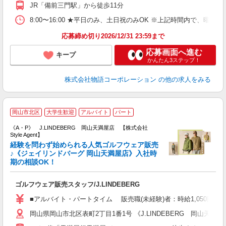
自
JR「備前三門駅」から徒歩11分
業
食
8:00〜16:00 ★平日のみ、土日祝のみOK ※上記時間内で
応募締め切り2026/12/31 23:59まで
応募画面へ進む
キープ
かんたん3ステップ！
株式会社物語コーポレーション
の他の求人をみる
J
岡山市北区
大学生歓迎
アルバイト
パート
《A・P》 J.LINDEBERG 岡山天満屋店 【株式会社
Style Agent】
経験を問わず始められる人気ゴルフウェア販売
♪《ジェイリンドバーグ 岡山天満屋店》入社時
期の相談OK！
す
入
ゴルフウェア販売スタッフ/J.LINDEBERG
験
婦
■アルバイト・パートタイム 販売職(未経験)者：時給1,050円〜1
週
岡山県岡山市北区表町2丁目1番1号 《J.LINDEBERG 岡山天満屋
装
K