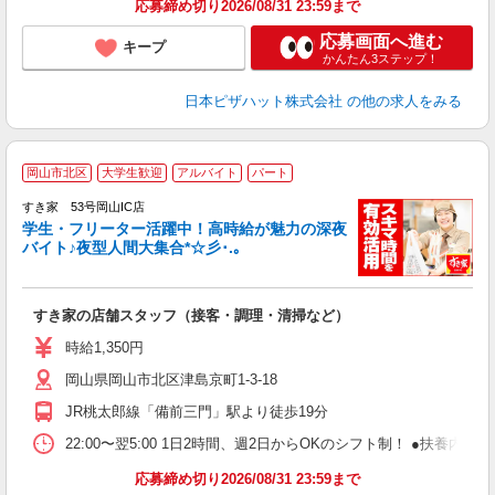
応募締め切り2026/08/31 23:59まで
応募画面へ進む
キープ
かんたん3ステップ！
日本ピザハット株式会社
の他の求人をみる
岡山市北区
大学生歓迎
アルバイト
パート
すき家 53号岡山IC店
学生・フリーター活躍中！高時給が魅力の深夜
バイト♪夜型人間大集合*☆彡･.｡
つ
すき家の店舗スタッフ（接客・調理・清掃など）
履
ミ
時給1,350円
～
岡山県岡山市北区津島京町1-3-18
勤
社
JR桃太郎線「備前三門」駅より徒歩19分
22:00〜翌5:00 1日2時間、週2日からOKのシフト制！ ●扶養内勤務
応募締め切り2026/08/31 23:59まで