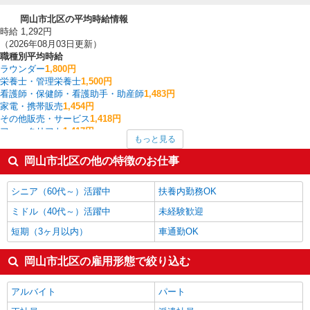
岡山市北区の平均時給情報
時給 1,292円
（2026年08月03日更新）
職種別平均時給
ラウンダー
1,800円
栄養士・管理栄養士
1,500円
看護師・保健師・看護助手・助産師
1,483円
家電・携帯販売
1,454円
その他販売・サービス
1,418円
フォークリフト
1,417円
もっと見る
製造・組立・加工
1,352円
その他介護・福祉
1,350円
岡山市北区の他の特徴のお仕事
梱包・仕分け・ピッキング
1,344円
介護職・ヘルパー
1,340円
シニア（60代～）活躍中
扶養内勤務OK
岡山市北区の他の職種の平均時給を見る
ミドル（40代～）活躍中
未経験歓迎
短期（3ヶ月以内）
車通勤OK
岡山市北区の雇用形態で絞り込む
アルバイト
パート