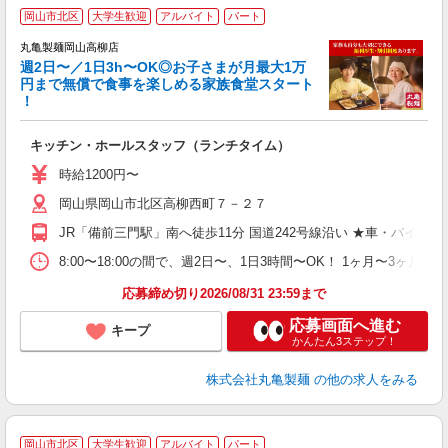
岡山市北区
大学生歓迎
アルバイト
パート
丸亀製麺岡山高柳店
週2日〜／1日3h〜OK◎お子さまが月最大1万
円まで無償で食事を楽しめる家族食堂スタート
！
ル
キッチン・ホールスタッフ（ランチタイム）
入
者
時給1200円〜
歓
岡山県岡山市北区高柳西町７－２７
～
り
JR「備前三門駅」南へ徒歩11分 国道242号線沿い ★車・バイ
勤
べ
8:00〜18:00の間で、週2日〜、1日3時間〜OK！ 1ヶ
自
応募締め切り2026/08/31 23:59まで
応募画面へ進む
キープ
かんたん3ステップ！
株式会社丸亀製麺
の他の求人をみる
岡山市北区
大学生歓迎
アルバイト
パート