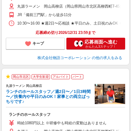
（
丸源ラーメン 岡山高柳店（岡山県岡山市北区高柳西町7-45）
n
の
JR「備前三門駅」から徒歩11分
グ
割
10:30〜16:00 ★週2日〜応相談 ★平日のみ、土日祝のみO
応募締め切り2026/12/31 23:59まで
応募画面へ進む
キープ
かんたん3ステップ！
株式会社物語コーポレーション
の他の求人をみる
岡山市北区
大学生歓迎
アルバイト
パート
★
丸源ラーメン 岡山高柳店
ランチのホールスタッフ／週2日〜／1日3時間
〜／扶養内や平日のみOK！家事との両立ばっ
ちりです♪
一
ランチのホールスタッフ
入
活
時給1080円以上 ※研修中も時給の変動はありません
（