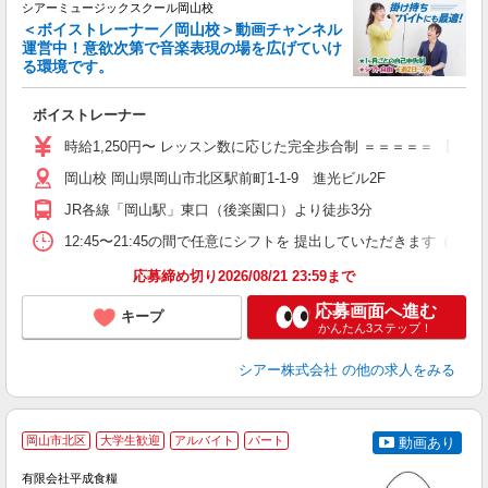
シアーミュージックスクール岡山校
＜ボイストレーナー／岡山校＞動画チャンネル
運営中！意欲次第で音楽表現の場を広げていけ
る環境です。
◇
ボイストレーナー
W
ー
時給1,250円〜 レッスン数に応じた完全歩合制 ＝＝＝＝＝ 【
日
岡山校 岡山県岡山市北区駅前町1-1-9 進光ビル2F
日
副
JR各線「岡山駅」東口（後楽園口）より徒歩3分
12:45〜21:45の間で任意にシフトを 提出していただきます
応募締め切り2026/08/21 23:59まで
応募画面へ進む
キープ
かんたん3ステップ！
シアー株式会社
の他の求人をみる
岡山市北区
大学生歓迎
アルバイト
パート
動画あり
有限会社平成食糧