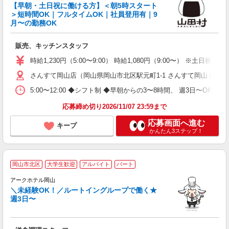
て
【早朝・土日祝に働ける方】＜朝5時スタート
＞短時間OK｜フルタイムOK｜社員登用有｜9
月〜の勤務OK
よ
販売、キッチンスタッフ
未
ミ
時給1,230円（5:00〜9:00） 時給1,080円（9:00〜） ※土日祝5
み
カ
さんすて岡山店（岡山県岡山市北区駅元町1-1 さんすて岡山 南館 2
助
5:00〜12:00 ◆シフト制 ◆早朝からの3〜8時間、 週3日〜OK 
応募締め切り2026/11/07 23:59まで
応募画面へ進む
キープ
かんたん3ステップ！
岡山市北区
大学生歓迎
アルバイト
パート
アークホテル岡山
＼未経験OK！／ルートイングループで働く★
週3日〜
履
迎
躍