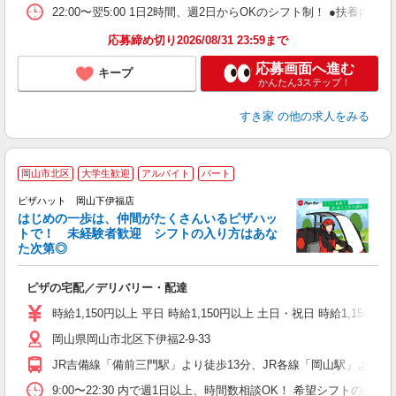
22:00〜翌5:00 1日2時間、週2日からOKのシフト制！ ●扶養内勤務
応募締め切り2026/08/31 23:59まで
応募画面へ進む
キープ
かんたん3ステップ！
すき家
の他の求人をみる
岡山市北区
大学生歓迎
アルバイト
パート
♪
ピザハット 岡山下伊福店
はじめの一歩は、仲間がたくさんいるピザハッ
トで！ 未経験者歓迎 シフトの入り方はあな
れ
た次第◎
友
躍
ピザの宅配／デリバリー・配達
（
中
時給1,150円以上 平日 時給1,150円以上 土日・祝日 時給1,150円以
ル
岡山県岡山市北区下伊福2-9-33
険
務
JR吉備線「備前三門駅」より徒歩13分、JR各線「岡山駅」より徒歩
内
9:00〜22:30 内で週1日以上、時間数相談OK！ 希望シフトの