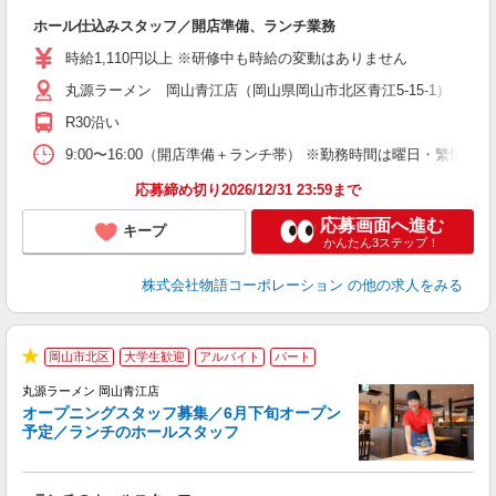
店
ホール仕込みスタッフ／開店準備、ランチ業務
入
活
時給1,110円以上 ※研修中も時給の変動はありません
（
丸源ラーメン 岡山青江店（岡山県岡山市北区青江5-15-1） ★6
中
自
R30沿い
業
食
9:00〜16:00（開店準備＋ランチ帯） ※勤務時間は曜日・
応募締め切り2026/12/31 23:59まで
応募画面へ進む
キープ
かんたん3ステップ！
株式会社物語コーポレーション
の他の求人をみる
週
岡山市北区
大学生歓迎
アルバイト
パート
★
丸源ラーメン 岡山青江店
オープニングスタッフ募集／6月下旬オープン
予定／ランチのホールスタッフ
躍