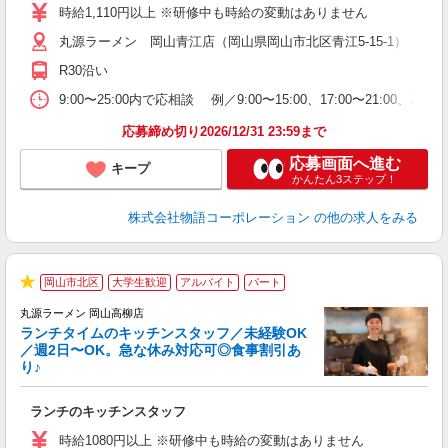
活
時給1,110円以上 ※研修中も時給の変動はありません
O
丸源ラーメン 岡山青江店（岡山県岡山市北区青江5-15-1） ★6
務
企
R30沿い
ま
9:00〜25:00内で応相談 例／9:00〜15:00、17:00〜
応募締め切り2026/12/31 23:59まで
応募画面へ進む
キープ
かんたん3ステップ！
株式会社物語コーポレーション
の他の求人をみる
岡山市北区
大学生歓迎
アルバイト
パート
で
★
丸源ラーメン 岡山高柳店
ランチタイムのキッチンスタッフ／未経験OK
／週2日〜OK。急な休み対応可◎食事割引あ
り♪
お
ランチのキッチンスタッフ
入
活
時給1080円以上 ※研修中も時給の変動はありません