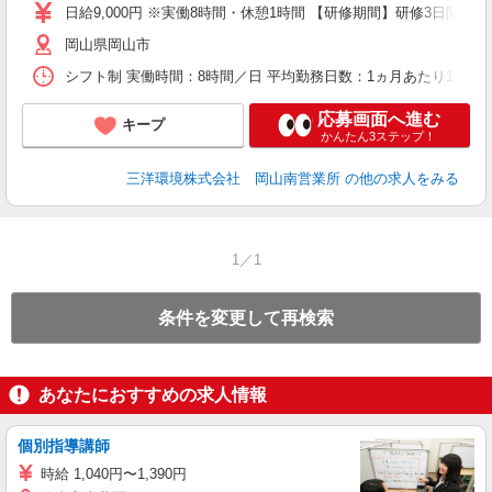
O
日給9,000円 ※実働8時間・休憩1時間 【研修期間】研修3日間（20時
由
岡山県岡山市
与
シフト制 実働時間：8時間／日 平均勤務日数：1ヵ月あたり12〜20
応募画面へ進む
キープ
かんたん3ステップ！
三洋環境株式会社 岡山南営業所
の他の求人をみる
1／1
条件を変更して再検索
あなたにおすすめの求人情報
個別指導講師
時給 1,040円〜1,390円