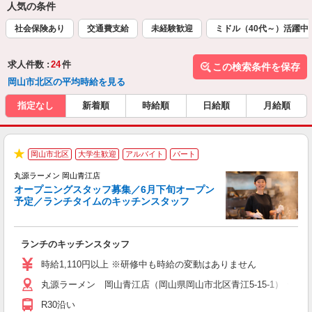
人気の条件
社会保険あり
交通費支給
未経験歓迎
ミドル（40代～）活躍中
求人件数 :
24
件
この検索条件を保存
岡山市北区の平均時給を見る
指定なし
新着順
時給順
日給順
月給順
未
岡山市北区
大学生歓迎
アルバイト
パート
★
は
丸源ラーメン 岡山青江店
オープニングスタッフ募集／6月下旬オープン
予定／ランチタイムのキッチンスタッフ
た
ランチのキッチンスタッフ
入
活
時給1,110円以上 ※研修中も時給の変動はありません
（
丸源ラーメン 岡山青江店（岡山県岡山市北区青江5-15-1） ★6
n
の
R30沿い
グ