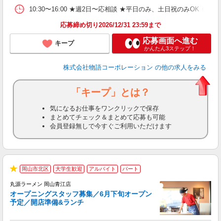
割
10:30〜16:00 ★週2日〜応相談 ★平日のみ、土日祝のみO
応募締め切り2026/12/31 23:59まで
応募画面へ進む
キープ
かんたん3ステップ！
株式会社物語コーポレーション
の他の求人をみる
「キープ」とは？
気になるお仕事をワンクリックで保存
まとめてチェック＆まとめて応募も可能
会員登録無しで今すぐご利用いただけます
岡山市北区
大学生歓迎
アルバイト
パート
★
丸源ラーメン 岡山青江店
オープニングスタッフ募集／6月下旬オープン
予定／開店準備&ランチ