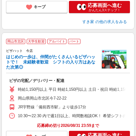
応募画面へ進む
キープ
かんたん3ステップ！
すき家
の他の求人をみる
岡山市北区
大学生歓迎
アルバイト
パート
♪
ピザハット 今店
はじめの一歩は、仲間がたくさんいるピザハッ
トで！ 未経験者歓迎 シフトの入り方はあな
れ
た次第◎
友
躍
ピザの宅配／デリバリー・配達
（
中
時給1,150円以上 平日 時給1,150円以上 土日・祝日 時給1,150円以
ル
岡山県岡山市北区今7-22-22
険
K
JR宇野線「備前西市駅」より徒歩17分
（
10:30〜22:30 内で週1日以上、時間数相談OK！ 希望シフト
応募締め切り2026/08/31 23:59まで
応募画面へ進む