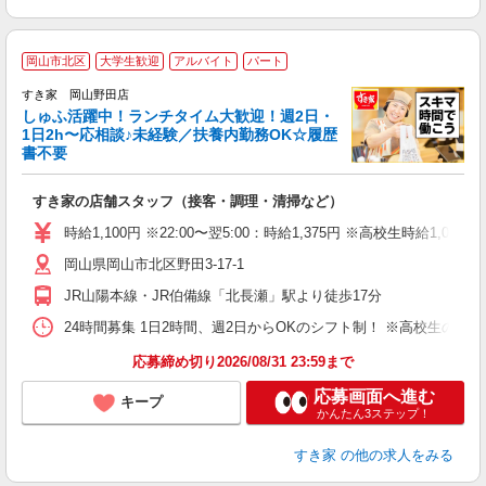
≪
岡山市北区
大学生歓迎
アルバイト
パート
すき家 岡山野田店
しゅふ活躍中！ランチタイム大歓迎！週2日・
安
1日2h〜応相談♪未経験／扶養内勤務OK☆履歴
書不要
の
すき家の店舗スタッフ（接客・調理・清掃など）
履
タ
時給1,100円 ※22:00〜翌5:00：時給1,375円 ※高校生時給1,050
（
岡山県岡山市北区野田3-17-1
夜
事
JR山陽本線・JR伯備線「北長瀬」駅より徒歩17分
24時間募集 1日2時間、週2日からOKのシフト制！ ※高校生のシ
応募締め切り2026/08/31 23:59まで
応募画面へ進む
キープ
かんたん3ステップ！
すき家
の他の求人をみる