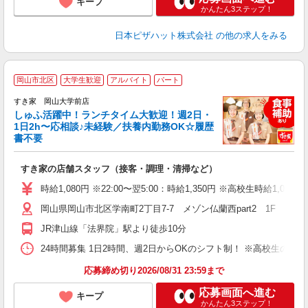
キープ
かんたん3ステップ！
日本ピザハット株式会社
の他の求人をみる
≪
岡山市北区
大学生歓迎
アルバイト
パート
すき家 岡山大学前店
しゅふ活躍中！ランチタイム大歓迎！週2日・
安
1日2h〜応相談♪未経験／扶養内勤務OK☆履歴
書不要
の
すき家の店舗スタッフ（接客・調理・清掃など）
履
タ
時給1,080円 ※22:00〜翌5:00：時給1,350円 ※高校生時給1,047
（
岡山県岡山市北区学南町2丁目7-7 メゾン仏蘭西part2 1F
夜
割
JR津山線「法界院」駅より徒歩10分
24時間募集 1日2時間、週2日からOKのシフト制！ ※高校生のシ
応募締め切り2026/08/31 23:59まで
応募画面へ進む
キープ
かんたん3ステップ！