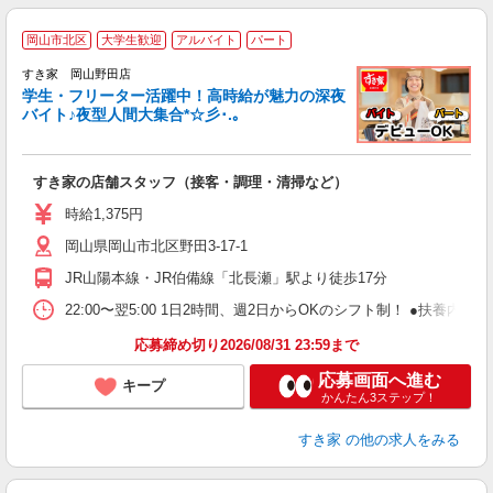
岡山市北区
大学生歓迎
アルバイト
パート
すき家 岡山野田店
学生・フリーター活躍中！高時給が魅力の深夜
バイト♪夜型人間大集合*☆彡･.｡
つ
すき家の店舗スタッフ（接客・調理・清掃など）
履
ミ
時給1,375円
～
岡山県岡山市北区野田3-17-1
勤
社
JR山陽本線・JR伯備線「北長瀬」駅より徒歩17分
22:00〜翌5:00 1日2時間、週2日からOKのシフト制！ ●扶養内勤務
応募締め切り2026/08/31 23:59まで
応募画面へ進む
キープ
かんたん3ステップ！
すき家
の他の求人をみる