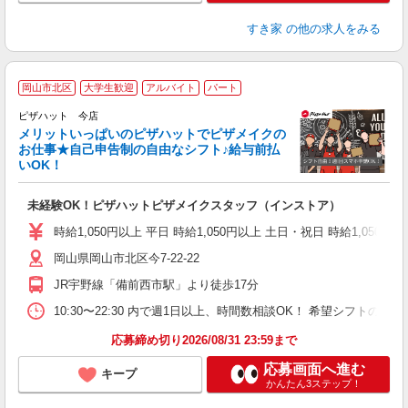
すき家
の他の求人をみる
岡山市北区
大学生歓迎
アルバイト
パート
ピザハット 今店
メリットいっぱいのピザハットでピザメイクの
お仕事★自己申告制の自由なシフト♪給与前払
いOK！
う
だ
未経験OK！ピザハットピザメイクスタッフ（インストア）
友
躍
時給1,050円以上 平日 時給1,050円以上 土日・祝日 時給1,050円以
（
岡山県岡山市北区今7-22-22
中
ル
JR宇野線「備前西市駅」より徒歩17分
険
K
10:30〜22:30 内で週1日以上、時間数相談OK！ 希望シフト
（
応募締め切り2026/08/31 23:59まで
応募画面へ進む
キープ
かんたん3ステップ！