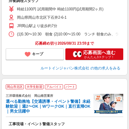
洋食調理スタッフ
扶
登
時給1100円 試用期間中 時給1100円(試用期間2ヶ月)
岡山県岡山市北区下石井2-6-1
JR岡山駅より徒歩約7分
(1)5:30〜10:30 朝食 (2)10:00〜15:00 ランチ 
応募締め切り2026/08/31 23:59まで
応募画面へ進む
キープ
かんたん3ステップ！
ルートインジャパン株式会社
の他の求人をみる
岡山市北区
大学生歓迎
アルバイト
パート
丈
り
三洋環境株式会社 岡山南営業所
ト
選べる勤務地【交通誘導・イベント警備】未経
験歓迎｜週2〜OK｜WワークOK｜直行直帰OK
｜男女活躍中
で
未
工事現場・イベント警備スタッフ
中