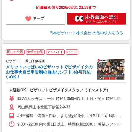
応募締め切り2026/08/31 23:59まで
応募画面へ進む
キープ
かんたん3ステップ！
日本ピザハット株式会社
の他の求人をみる
岡山市北区
大学生歓迎
アルバイト
パート
ピザハット 岡山下伊福店
メリットいっぱいのピザハットでピザメイクの
お仕事★自己申告制の自由なシフト♪給与前払
いOK！
う
だ
未経験OK！ピザハットピザメイクスタッフ（インストア）
友
躍
時給1,050円以上 平日 時給1,050円以上 土日・祝日 時給1,050円以
（
岡山県岡山市北区下伊福2-9-33
中
ル
JR吉備線「備前三門駅」より徒歩13分、JR各線「岡山駅」より徒歩
険
務
9:00〜22:30 内で週1日以上、時間数相談OK！ 希望シフトの
内