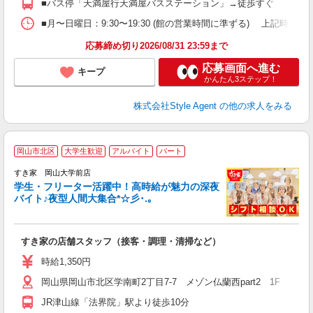
■バス停「天満屋行天満屋バスステーション」→徒歩すぐ
ー
■月〜日曜日：9:30〜19:30 (館の営業時間に準ずる) 上記時間内シフト制
応募締め切り2026/08/31 23:59まで
応募画面へ進む
キープ
かんたん3ステップ！
株式会社Style Agent
の他の求人をみる
岡山市北区
大学生歓迎
アルバイト
パート
すき家 岡山大学前店
学生・フリーター活躍中！高時給が魅力の深夜
バイト♪夜型人間大集合*☆彡･.｡
つ
すき家の店舗スタッフ（接客・調理・清掃など）
履
ミ
時給1,350円
～
岡山県岡山市北区学南町2丁目7-7 メゾン仏蘭西part2 1F
内
あ
JR津山線「法界院」駅より徒歩10分