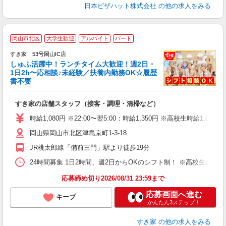
日本ピザハット株式会社
の他の求人をみる
≪
岡山市北区
大学生歓迎
アルバイト
パート
すき家 53号岡山IC店
しゅふ活躍中！ランチタイム大歓迎！週2日・
安
1日2h〜応相談♪未経験／扶養内勤務OK☆履歴
書不要
の
すき家の店舗スタッフ（接客・調理・清掃など）
履
タ
時給1,080円 ※22:00〜翌5:00：時給1,350円 ※高校生時給1,047
（
岡山県岡山市北区津島京町1-3-18
夜
事
JR桃太郎線「備前三門」駅より徒歩19分
24時間募集 1日2時間、週2日からOKのシフト制！ ※高校生のシ
応募締め切り2026/08/31 23:59まで
応募画面へ進む
キープ
かんたん3ステップ！
すき家
の他の求人をみる