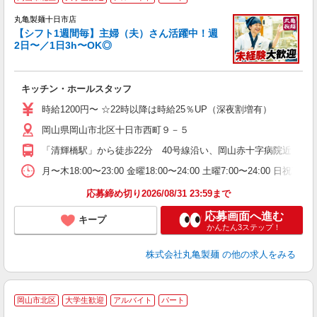
丸亀製麺十日市店
【シフト1週間毎】主婦（夫）さん活躍中！週
2日〜／1日3h〜OK◎
ル
キッチン・ホールスタッフ
入
者
時給1200円〜 ☆22時以降は時給25％UP（深夜割増有）
不
岡山県岡山市北区十日市西町９－５
中
り
「清輝橋駅」から徒歩22分 40号線沿い、岡山赤十字病院近く 
勤
務
月〜木18:00〜23:00 金曜18:00〜24:00 土曜7:
禁
応募締め切り2026/08/31 23:59まで
応募画面へ進む
キープ
かんたん3ステップ！
株式会社丸亀製麺
の他の求人をみる
岡山市北区
大学生歓迎
アルバイト
パート