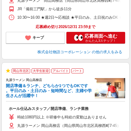
丸源ラーメン 岡山高柳店（岡山県岡山市北区高柳西町7-45）
n
日
JR「備前三門駅」から徒歩11分
煙
あ
10:30〜16:00 ★週2日〜応相談 ★平日のみ、土日祝のみO
応募締め切り2026/12/31 23:59まで
応募画面へ進む
キープ
かんたん3ステップ！
株式会社物語コーポレーション
の他の求人をみる
岡山市北区
大学生歓迎
アルバイト
パート
★
丸源ラーメン 岡山高柳店
開店準備＆ランチ、どちらか1つでもOKです
。平日のみ・土日のみ・短時間など、主婦や学
生さんが活躍中！
き
ホール仕込みスタッフ／開店準備、ランチ業務
入
活
時給1080円以上 ※研修中も時給の変動はありません
（
丸源ラーメン 岡山高柳店（岡山県岡山市北区高柳西町7-45）
中