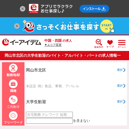
中国・四国
の求人
▼エリア変更
岡山市北区の大学生歓迎のバイト・アルバイト・パートの求人情報一
覧
岡山市北区
選択
勤務地/駅
未設定
例）食品、事務、アパレル
選択
職種
大学生歓迎
選択
こだわり
を含まない
フリーワード