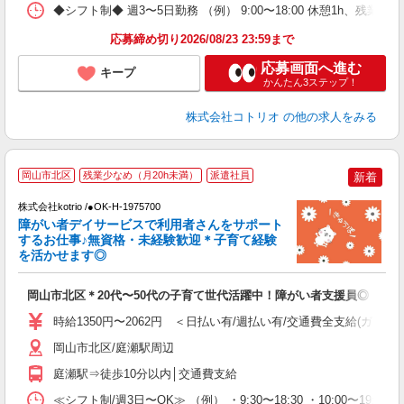
◆シフト制◆ 週3〜5日勤務 （例） 9:00〜18:00 休憩1h、残業なし
応募締め切り2026/08/23 23:59まで
応募画面へ進む
キープ
かんたん3ステップ！
株式会社コトリオ
の他の求人をみる
岡山市北区
残業少なめ（月20h未満）
派遣社員
新着
お
株式会社kotrio /●OK-H-1975700
女
障がい者デイサービスで利用者さんをサポート
ド
するお仕事♪無資格・未経験歓迎＊子育て経験
活
を活かせます◎
ル
自
岡山市北区＊20代〜50代の子育て世代活躍中！障がい者支援員◎
役
時給1350円〜2062円 ＜日払い有/週払い有/交通費全支給(ガソリ
岡山市北区/庭瀬駅周辺
庭瀬駅⇒徒歩10分以内│交通費支給
≪シフト制/週3日〜OK≫ （例） ・9:30〜18:30 ・10:00〜19:00