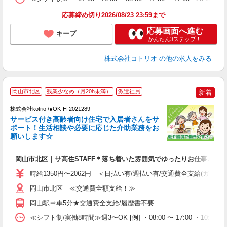
応募締め切り2026/08/23 23:59まで
応募画面へ進む
キープ
かんたん3ステップ！
株式会社コトリオ
の他の求人をみる
2
岡山市北区
残業少なめ（月20h未満）
派遣社員
新着
株式会社kotrio /●OK-H-2021289
サービス付き高齢者向け住宅で入居者さんをサ
女
ポート！生活相談や必要に応じた介助業務をお
ド
願いします☆
活
ル
岡山市北区｜サ高住STAFF＊落ち着いた雰囲気でゆったりお仕事♪
自
時給1350円〜2062円 ＜日払い有/週払い有/交通費全支給(ガソリ
役
岡山市北区 ≪交通費全額支給！≫
岡山駅⇒車5分★交通費全支給/履歴書不要
≪シフト制/実働8時間≫週3〜OK [例] ・08:00 〜 17:00 ・10:00