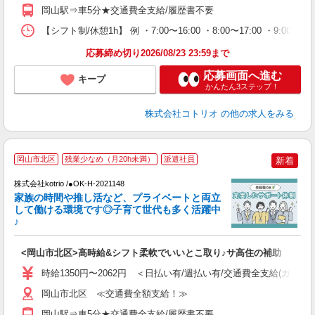
岡山駅⇒車5分★交通費全支給/履歴書不要
【シフト制/休憩1h】 例 ・7:00〜16:00 ・8:00〜17:00 ・9:00〜
応募締め切り2026/08/23 23:59まで
応募画面へ進む
キープ
かんたん3ステップ！
株式会社コトリオ
の他の求人をみる
岡山市北区
残業少なめ（月20h未満）
派遣社員
新着
株式会社kotrio /●OK-H-2021148
女
家族の時間や推し活など、プライベートと両立
ド
して働ける環境です◎子育て世代も多く活躍中
活
♪
ル
自
<岡山市北区>高時給&シフト柔軟でいいとこ取り♪サ高住の補助
役
時給1350円〜2062円 ＜日払い有/週払い有/交通費全支給(ガソリ
岡山市北区 ≪交通費全額支給！≫
岡山駅⇒車5分★交通費全支給/履歴書不要