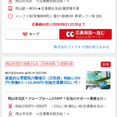
岡山市北区 ≪交通費全額支給！≫
岡山駅⇒車5分★交通費全支給/履歴書不要
≪シフト制/実働8時間≫ 週3〜勤務OK 希望シフト制 [例] ・8:00〜17
応募締め切り2026/08/23 23:59まで
応募画面へ進む
キープ
かんたん3ステップ！
株式会社コトリオ
の他の求人をみる
岡山市北区
残業少なめ（月20h未満）
派遣社員
新着
代
株式会社kotrio /●OK-H-2021266
女
家庭的な雰囲気の職場◎（日収例）時給1,350
ド
円×実働8ｈ＝10,800円+別途交通費日払い可！
活
ル
自
岡山市北区＊グループホームSTAFF＊生活のサポート業務を担当
役
時給1350円〜2062円 ＜日払い有/週払い有/交通費全支給(ガソリ
岡山市北区 ≪交通費全額支給！≫