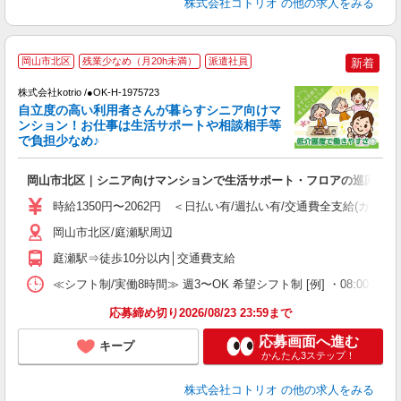
株式会社コトリオ
の他の求人をみる
岡山市北区
残業少なめ（月20h未満）
派遣社員
新着
ま
株式会社kotrio /●OK-H-1975723
女
自立度の高い利用者さんが暮らすシニア向けマ
ド
ンション！お仕事は生活サポートや相談相手等
活
で負担少なめ♪
ル
自
岡山市北区｜シニア向けマンションで生活サポート・フロアの巡回
役
時給1350円〜2062円 ＜日払い有/週払い有/交通費全支給(ガソリ
岡山市北区/庭瀬駅周辺
庭瀬駅⇒徒歩10分以内│交通費支給
≪シフト制/実働8時間≫ 週3〜OK 希望シフト制 [例] ・08:00 〜 17:0
応募締め切り2026/08/23 23:59まで
応募画面へ進む
キープ
かんたん3ステップ！
株式会社コトリオ
の他の求人をみる