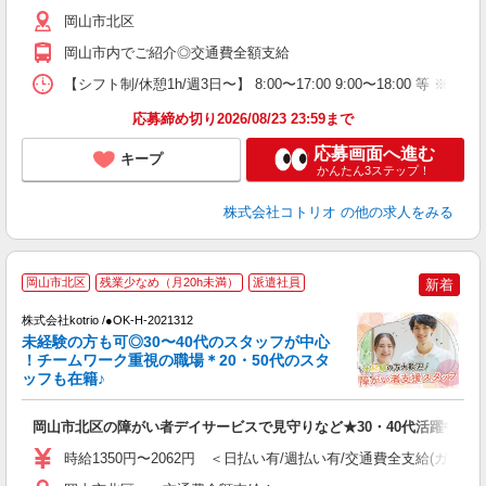
岡山市北区
岡山市内でご紹介◎交通費全額支給
【シフト制/休憩1h/週3日〜】 8:00〜17:00 9:00〜18:00 等 ※残業
応募締め切り2026/08/23 23:59まで
応募画面へ進む
キープ
かんたん3ステップ！
株式会社コトリオ
の他の求人をみる
岡山市北区
残業少なめ（月20h未満）
派遣社員
新着
株式会社kotrio /●OK-H-2021312
未経験の方も可◎30〜40代のスタッフが中心
女
！チームワーク重視の職場＊20・50代のスタ
ド
ッフも在籍♪
活
ル
岡山市北区の障がい者デイサービスで見守りなど★30・40代活躍中
自
時給1350円〜2062円 ＜日払い有/週払い有/交通費全支給(ガソリ
役