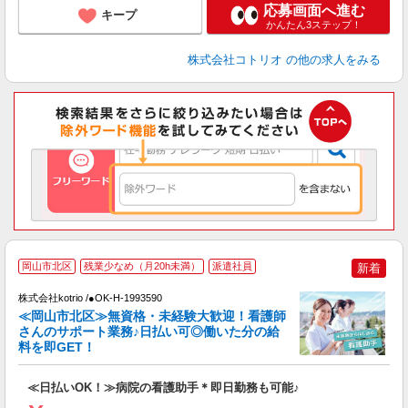
応募画面へ進む
キープ
かんたん3ステップ！
株式会社コトリオ
の他の求人をみる
岡山市北区
残業少なめ（月20h未満）
派遣社員
新着
株式会社kotrio /●OK-H-1993590
≪岡山市北区≫無資格・未経験大歓迎！看護師
女
さんのサポート業務♪日払い可◎働いた分の給
ド
料を即GET！
活
ル
≪日払いOK！≫病院の看護助手＊即日勤務も可能♪
自