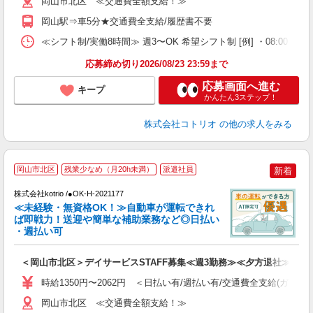
岡山市北区 ≪交通費全額支給！≫
岡山駅⇒車5分★交通費全支給/履歴書不要
≪シフト制/実働8時間≫ 週3〜OK 希望シフト制 [例] ・08:00 〜 17:0
応募締め切り2026/08/23 23:59まで
応募画面へ進む
キープ
かんたん3ステップ！
株式会社コトリオ
の他の求人をみる
岡山市北区
残業少なめ（月20h未満）
派遣社員
新着
す
株式会社kotrio /●OK-H-2021177
女
≪未経験・無資格OK！≫自動車が運転できれ
ド
ば即戦力！送迎や簡単な補助業務など◎日払い
活
・週払い可
ル
自
＜岡山市北区＞デイサービスSTAFF募集≪週3勤務≫≪夕方退社≫
役
時給1350円〜2062円 ＜日払い有/週払い有/交通費全支給(ガソリ
岡山市北区 ≪交通費全額支給！≫