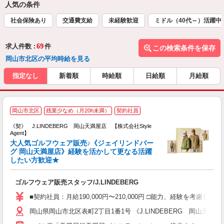
人気の条件
社会保険あり
交通費支給
未経験歓迎
ミドル（40代～）活躍中
求人件数 :
69
件
この検索条件を保存
岡山市北区の平均時給を見る
指定なし
新着順
時給順
日給順
月給順
J
岡山市北区
残業少なめ（月20h未満）
契約社員
《契》 J.LINDEBERG 岡山天満屋店 【株式会社Style
Agent】
大人気ゴルフウェア販売♪《ジェイリンドバー
グ 岡山天満屋店》経験を活かして更なる活躍
したい方歓迎★
が
入
ゴルフウェア販売スタッフ/J.LINDEBERG
歓
ド
■契約社員：月給190,000円〜210,000円 □能力、経験を考慮
髪
岡山県岡山市北区表町2丁目1番1号 《J.LINDEBERG 岡山天満屋
転
保