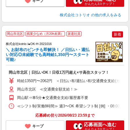
キープ
かんたん3ステップ！
株式会社コトリオ
の他の求人をみる
岡山市北区
残業少なめ（月20h未満）
派遣社員
新着
株式会社kotrio /●OK-H-2021016
女
＼ お財布のピンチも即解決！ ／日払い・週払
ド
い対応◎未経験でも高時給1,350円〜スタート
活
可能♪
ル
自
岡山市北区｜日払いOK！日収1万円超え×サ高住スタッフ！
役
時給1350円〜2062円 ＜日払い有/週払い有/交通費全支給(ガソリ
岡山市北区 ≪交通費全額支給！≫
岡山駅⇒車5分★交通費全支給/履歴書不要
≪シフト制/実働8時間≫ 週3〜OK 希望シフト制 [例] ・08:00 〜 17:0
応募締め切り2026/08/23 23:59まで
応募画面へ進む
キープ
かんたん3ステップ！