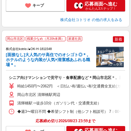
応募画面へ進む
キープ
かんたん3ステップ！
株式会社コトリオ
の他の求人をみる
≪
岡山市北区
残業少なめ（月20h未満）
派遣社員
新着
で
株式会社kotrio /●OK-H-1811548
[面接なし]大人気のサ高住でのオシゴト◎＊。
女
ホテルのような内装が人気×清潔感あふれる職
ド
場＊。
活
ル
シニア向けマンションで見守り・食事配膳など＊岡山市北区＊。日払可
自
時給1450円〜2062円 ＜日払い有/週払い有/交通費全支給(ガソリ
役
岡山市北区 清輝橋駅周辺
清輝橋駅⇒徒歩10分（ガソリン代・交通費支給）
◆週3〜曜日不問 ◆希望シフト制（他シフト相談可） 7：00〜16：0
応募締め切り2026/08/23 23:59まで
応募画面へ進む