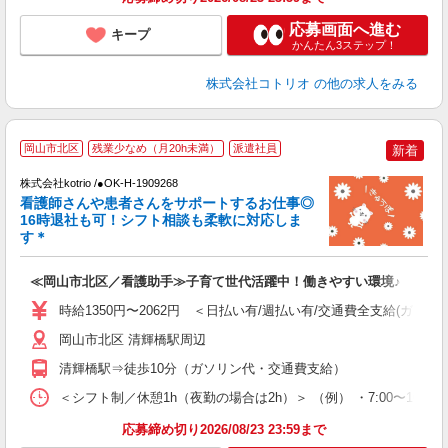
応募画面へ進む
キープ
かんたん3ステップ！
株式会社コトリオ
の他の求人をみる
岡山市北区
残業少なめ（月20h未満）
派遣社員
新着
株式会社kotrio /●OK-H-1909268
女
看護師さんや患者さんをサポートするお仕事◎
ド
16時退社も可！シフト相談も柔軟に対応しま
活
す＊
ル
自
≪岡山市北区／看護助手≫子育て世代活躍中！働きやすい環境♪
役
時給1350円〜2062円 ＜日払い有/週払い有/交通費全支給(ガソリ
岡山市北区 清輝橋駅周辺
清輝橋駅⇒徒歩10分（ガソリン代・交通費支給）
＜シフト制／休憩1h（夜勤の場合は2h）＞ （例） ・7:00〜16:00 ・
応募締め切り2026/08/23 23:59まで