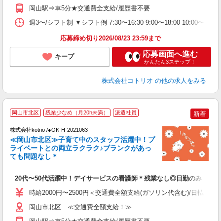
岡山駅⇒車5分★交通費全支給/履歴書不要
週3〜/シフト制 ▼シフト例 7:30〜16:30 9:00〜18:00 10:
応募締め切り2026/08/23 23:59まで
応募画面へ進む
キープ
かんたん3ステップ！
株式会社コトリオ
の他の求人をみる
岡山市北区
残業少なめ（月20h未満）
派遣社員
新着
株式会社kotrio /●OK-H-2021063
女
≪岡山市北区≫子育て中のスタッフ活躍中！プ
ド
ライベートとの両立ラクラク♪ブランクがあっ
活
ても問題なし＊
ル
自
20代〜50代活躍中！デイサービスの看護師＊残業なし◎日勤のみ
役
時給2000円〜2500円＜交通費全額支給(ガソリン代含む)/日払い可
岡山市北区 ≪交通費全額支給！≫