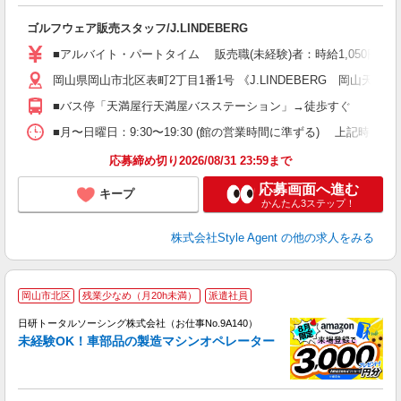
す
入
ゴルフウェア販売スタッフ/J.LINDEBERG
験
婦
■アルバイト・パートタイム 販売職(未経験)者：時給1,050円〜1
週
岡山県岡山市北区表町2丁目1番1号 《J.LINDEBERG 岡山天満屋
装
K
■バス停「天満屋行天満屋バスステーション」→徒歩すぐ
ー
■月〜日曜日：9:30〜19:30 (館の営業時間に準ずる) 上記時間内シフト制
応募締め切り2026/08/31 23:59まで
応募画面へ進む
キープ
かんたん3ステップ！
株式会社Style Agent
の他の求人をみる
◎
岡山市北区
残業少なめ（月20h未満）
派遣社員
n
日研トータルソーシング株式会社（お仕事No.9A140）
ー
未経験OK！車部品の製造マシンオペレーター
z
談
W