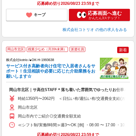
応募締め切り2026/08/23 23:59まで
応募画面へ進む
キープ
かんたん3ステップ！
株式会社コトリオ
の他の求人をみる
2
岡山市北区
残業少なめ（月20h未満）
派遣社員
新着
株式会社kotrio /●OK-H-1993638
サービス付き高齢者向け住宅で入居者さんをサ
女
ポート！生活相談や必要に応じた介助業務をお
ド
願いします☆
活
ル
岡山市北区｜サ高住STAFF＊落ち着いた雰囲気でゆったりお仕事♪
自
時給1350円〜2062円 ＜日払い有/週払い有/交通費全支給(ガソリ
役
岡山市北区
岡山市内でご紹介◎交通費全額支給
≪シフト制/実働8時間≫週3〜OK [例] ・08:00 〜 17:00 ・10:00
応募締め切り2026/08/23 23:59まで