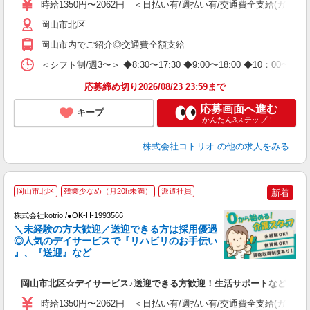
時給1350円〜2062円 ＜日払い有/週払い有/交通費全支給(ガソリ
役
岡山市北区
岡山市内でご紹介◎交通費全額支給
＜シフト制/週3〜＞ ◆8:30〜17:30 ◆9:00〜18:00 ◆10：00
応募締め切り2026/08/23 23:59まで
応募画面へ進む
キープ
かんたん3ステップ！
株式会社コトリオ
の他の求人をみる
岡山市北区
残業少なめ（月20h未満）
派遣社員
新着
♪
株式会社kotrio /●OK-H-1993566
＼未経験の方大歓迎／送迎できる方は採用優遇
女
◎人気のデイサービスで『リハビリのお手伝い
ド
』、『送迎』など
活
ル
岡山市北区☆デイサービス♪送迎できる方歓迎！生活サポートなど
自
時給1350円〜2062円 ＜日払い有/週払い有/交通費全支給(ガソリ
役