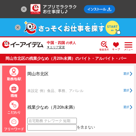
中国・四国
の求人
▼エリア変更
岡山市北区の残業少なめ（月20h未満）のバイト・アルバイト・パー
トの求人情報一覧
岡山市北区
選択
勤務地/駅
未設定
例）食品、事務、アパレル
選択
職種
残業少なめ（月20h未満）
選択
こだわり
を含まない
フリーワード