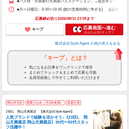
■バス停「天満屋行天満屋バスステーション」→徒歩すぐ
■月〜日曜日：9:30〜19:45 (館の営業時間に準ずる) 上記時間内シフト
応募締め切り2026/08/31 23:59まで
応募画面へ進む
キープ
かんたん3ステップ！
株式会社Style Agent
の他の求人をみる
「キープ」とは？
気になるお仕事をワンクリックで保存
まとめてチェック＆まとめて応募も可能
会員登録無しで今すぐご利用いただけます
2
岡山市北区
残業少なめ（月20h未満）
派遣社員
自
23区L 岡山天満屋店 【株式会社Style Agent】
人気ブランドで経験を活かそう♪《23区L 岡
る
山天満屋店 岡山天満屋店》30代〜50代スタッ
フ活躍中！