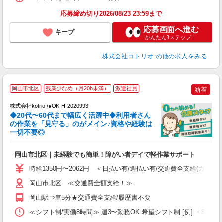
応募締め切り2026/08/23 23:59まで
応募画面へ進む
キープ
かんたん3ステップ！
株式会社コトリオ
の他の求人をみる
岡山市北区
残業少なめ（月20h未満）
派遣社員
新着
株式会社kotrio /●OK-H-2020993
◆20代〜60代まで幅広く活躍中◆利用者さん
さ
の作業を「見守る」のがメイン♪資格や経験は
一切不要◎
女
ド
岡山市北区｜未経験でも簡単！障がい者デイで軽作業サポート
活
ル
時給1350円〜2062円 ＜日払い有/週払い有/交通費全支給(ガソリ
自
岡山市北区 ≪交通費全額支給！≫
役
岡山駅⇒車5分★交通費全支給/履歴書不要
≪シフト制/実働8時間≫ 週3〜勤務OK 希望シフト制 [例] ・8:00〜17:0