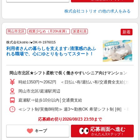
株式会社コトリオ
の他の求人をみる
岡山市北区
残業少なめ（月20h未満）
派遣社員
新着
日
株式会社kotrio /●OK-H-1976015
利用者さんの暮らしを支えます♪清潔感のあふ
女
れる職場で、心にゆとりをもってスタート！
ド
活
ル
岡山市北区★シフト柔軟で長く働きやすいシニア向けマンション
自
時給1350円〜2062円 ＜日払い有/週払い有/交通費全支給(ガソリ
役
岡山市北区/庭瀬駅周辺
庭瀬駅⇒徒歩10分以内│交通費支給
≪シフト制/実働8時間≫ 週3〜勤務OK 希望シフト制 [例] ・8:00〜17:
応募締め切り2026/08/23 23:59まで
応募画面へ進む
キープ
かんたん3ステップ！