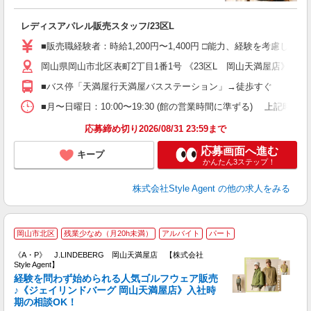
と
入
レディスアパレル販売スタッフ/23区L
躍
（
■販売職経験者：時給1,200円〜1,400円 □能力、経験を考慮
方
岡山県岡山市北区表町2丁目1番1号 《23区L 岡山天満屋店》
車
険
■バス停「天満屋行天満屋バスステーション」→徒歩すぐ
■月〜日曜日：10:00〜19:30 (館の営業時間に準ずる) 上記時間内シフト
応募締め切り2026/08/31 23:59まで
応募画面へ進む
キープ
かんたん3ステップ！
株式会社Style Agent
の他の求人をみる
J
岡山市北区
残業少なめ（月20h未満）
アルバイト
パート
《A・P》 J.LINDEBERG 岡山天満屋店 【株式会社
Style Agent】
経験を問わず始められる人気ゴルフウェア販売
♪《ジェイリンドバーグ 岡山天満屋店》入社時
期の相談OK！