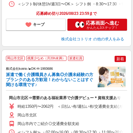
＜シフト制/休憩1h/週3日〜OK＞ シフト例 ・8:30〜17:30 ・9:30
応募締め切り2026/08/23 23:59まで
応募画面へ進む
キープ
かんたん3ステップ！
株式会社コトリオ
の他の求人をみる
岡山市北区
残業少なめ（月20h未満）
派遣社員
新着
交
円
株式会社kotrio /●OK-H-1993686
派遣で働く介護職員さん募集◎介護未経験の方
女
ブランクのある方歓迎！わからないことはすぐ
ド
聞ける環境です♪
活
ル
岡山市北区⇒需要のある福祉業界で介護デビュー＊資格支援あり
自
時給1350円〜2062円 ＜日払い有/週払い有/交通費全支給(ガソリ
役
岡山市北区
岡山市内でご紹介◎交通費全額支給
≪シフト例≫ ・07:00〜16:00 ・08:30〜17:30 ・11:00〜20:00