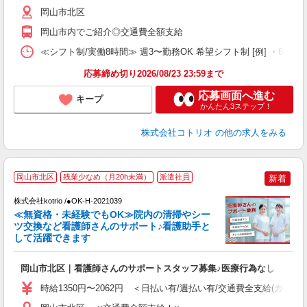
岡山市北区
岡山市内でご紹介◎交通費全額支給
≪シフト制/実働8時間≫ 週3〜勤務OK 希望シフト制 [例] ・8:00〜17
応募締め切り2026/08/23 23:59まで
応募画面へ進む
キープ
かんたん3ステップ！
株式会社コトリオ
の他の求人をみる
岡山市北区
残業少なめ（月20h未満）
派遣社員
新着
株式会社kotrio /●OK-H-2021039
女
≪無資格・未経験でもOK≫院内の清掃やシー
ド
ツ交換など看護師さんのサポート♪看護助手と
活
して活躍できます
ル
自
岡山市北区｜看護師さんのサポートスタッフ募集♪医療行為なし
役
時給1350円〜2062円 ＜日払い有/週払い有/交通費全支給(ガソリ