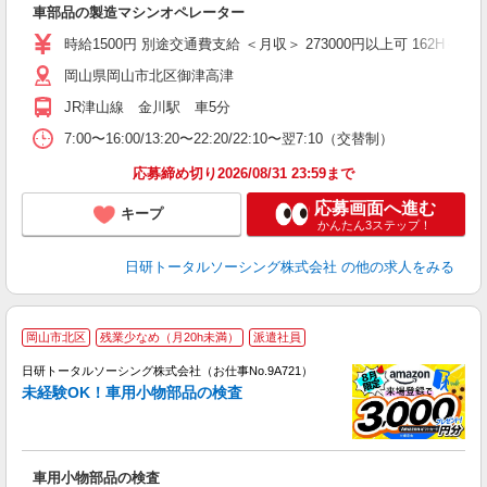
車部品の製造マシンオペレーター
入
交
時給1500円 別途交通費支給 ＜月収＞ 273000円以上可 162H＋残業1
岡山県岡山市北区御津高津
JR津山線 金川駅 車5分
7:00〜16:00/13:20〜22:20/22:10〜翌7:10（交替制）
応募締め切り2026/08/31 23:59まで
応募画面へ進む
キープ
かんたん3ステップ！
日研トータルソーシング株式会社
の他の求人をみる
◎
岡山市北区
残業少なめ（月20h未満）
派遣社員
n
日研トータルソーシング株式会社（お仕事No.9A721）
ー
未経験OK！車用小物部品の検査
z
談
W
車用小物部品の検査
ク