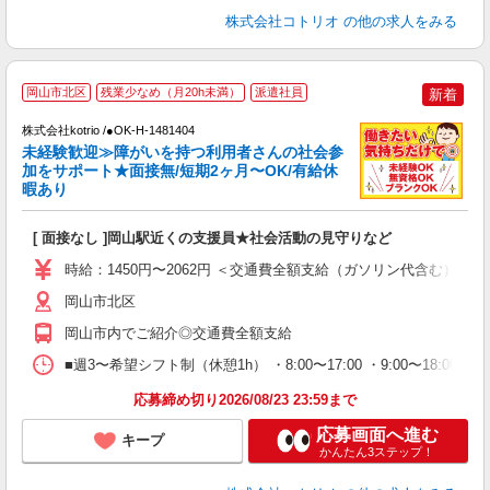
株式会社コトリオ
の他の求人をみる
岡山市北区
残業少なめ（月20h未満）
派遣社員
新着
時
株式会社kotrio /●OK-H-1481404
女
未経験歓迎≫障がいを持つ利用者さんの社会参
ド
加をサポート★面接無/短期2ヶ月〜OK/有給休
活
暇あり
ル
自
[ 面接なし ]岡山駅近くの支援員★社会活動の見守りなど
役
時給：1450円〜2062円 ＜交通費全額支給（ガソリン代含む）/日
岡山市北区
岡山市内でご紹介◎交通費全額支給
■週3〜希望シフト制（休憩1h） ・8:00〜17:00 ・9:00〜18:00
応募締め切り2026/08/23 23:59まで
応募画面へ進む
キープ
かんたん3ステップ！