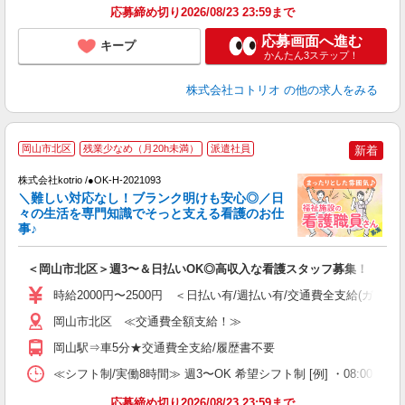
応募締め切り2026/08/23 23:59まで
応募画面へ進む
キープ
かんたん3ステップ！
株式会社コトリオ
の他の求人をみる
岡山市北区
残業少なめ（月20h未満）
派遣社員
新着
だ
株式会社kotrio /●OK-H-2021093
＼難しい対応なし！ブランク明けも安心◎／日
女
々の生活を専門知識でそっと支える看護のお仕
ド
事♪
活
ル
＜岡山市北区＞週3〜＆日払いOK◎高収入な看護スタッフ募集！
自
時給2000円〜2500円 ＜日払い有/週払い有/交通費全支給(ガソリ
役
岡山市北区 ≪交通費全額支給！≫
岡山駅⇒車5分★交通費全支給/履歴書不要
≪シフト制/実働8時間≫ 週3〜OK 希望シフト制 [例] ・08:00 〜 17:0
応募締め切り2026/08/23 23:59まで