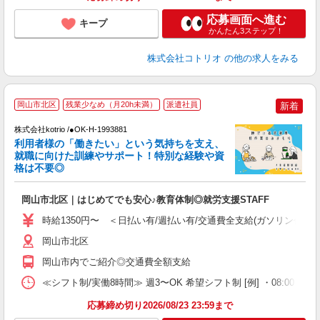
応募画面へ進む
キープ
かんたん3ステップ！
株式会社コトリオ
の他の求人をみる
履
岡山市北区
残業少なめ（月20h未満）
派遣社員
新着
株式会社kotrio /●OK-H-1993881
女
利用者様の「働きたい」という気持ちを支え、
ド
就職に向けた訓練やサポート！特別な経験や資
活
格は不要◎
ル
自
岡山市北区｜はじめてでも安心♪教育体制◎就労支援STAFF
役
時給1350円〜 ＜日払い有/週払い有/交通費全支給(ガソリン代含む
岡山市北区
岡山市内でご紹介◎交通費全額支給
≪シフト制/実働8時間≫ 週3〜OK 希望シフト制 [例] ・08:00 〜 17:
応募締め切り2026/08/23 23:59まで