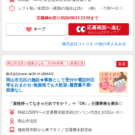
シフト制／休憩1h（夜勤の場合は2h） （例） ・7:00〜16:00 ・9:0
応募締め切り2026/08/23 23:59まで
応募画面へ進む
キープ
かんたん3ステップ！
株式会社コトリオ
の他の求人をみる
【
岡山市北区
残業少なめ（月20h未満）
派遣社員
新着
株式会社kotrio /●OK-H-1884422
女
岡山市北区の施設★事務として受付や電話対応
ド
等をおまかせ♪無資格でも大歓迎♪履歴書不要/
活
面接なし
ル
自
「資格持ってなきゃだめですか？」⇒「OK♪」介護事務を募集◎
役
時給1250円〜≪交通費全額支給(ガソリン代含む)/日払い有/経験者
岡山市北区
備前西市駅から車ですぐ／交通費全額支給