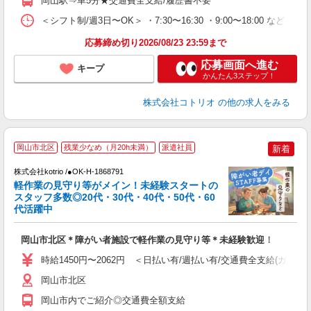
岡山駅⇒車5分★交通費全支給/履歴書不要
＜シフト制/週3日〜OK＞ ・7:30〜16:30 ・9:00〜18:00 など ※
応募締め切り2026/08/23 23:59まで
応募画面へ進む
キープ
かんたん3ステップ！
株式会社コトリオ
の他の求人をみる
岡山市北区
残業少なめ（月20h未満）
派遣社員
新着
株式会社kotrio /●OK-H-1868791
女
軽作業の見守り等がメイン！未経験スタートの
ド
スタッフ多数◎20代・30代・40代・50代・60
活
代活躍中
ル
自
岡山市北区＊障がい者施設で軽作業の見守り等＊未経験歓迎！
役
時給1450円〜2062円 ＜日払い有/週払い有/交通費全支給(ガソリ
岡山市北区
岡山市内でご紹介◎交通費全額支給