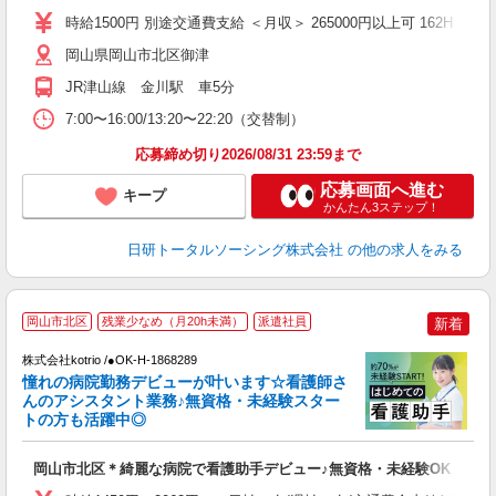
（
時給1500円 別途交通費支給 ＜月収＞ 265000円以上可 162H＋残業1
あ
岡山県岡山市北区御津
JR津山線 金川駅 車5分
7:00〜16:00/13:20〜22:20（交替制）
応募締め切り2026/08/31 23:59まで
応募画面へ進む
キープ
かんたん3ステップ！
日研トータルソーシング株式会社
の他の求人をみる
岡山市北区
残業少なめ（月20h未満）
派遣社員
新着
株式会社kotrio /●OK-H-1868289
女
憧れの病院勤務デビューが叶います☆看護師さ
ド
んのアシスタント業務♪無資格・未経験スター
活
トの方も活躍中◎
ル
自
岡山市北区＊綺麗な病院で看護助手デビュー♪無資格・未経験OK
役