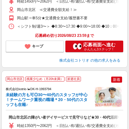
時給1450円〜2062円 ＜日払い有/週払い有/交通費全支給(ガソリ
岡山市北区 ≪交通費全額支給！≫
岡山駅⇒車5分★交通費全支給/履歴書不要
＜シフト制/週3〜＞ ◆8:30〜17:30 ◆9:00〜18:00 ◆10：00〜1
応募締め切り2026/08/23 23:59まで
応募画面へ進む
キープ
かんたん3ステップ！
株式会社コトリオ
の他の求人をみる
岡山市北区
残業少なめ（月20h未満）
派遣社員
新着
株式会社kotrio /●OK-H-1993794
未経験の方も可◎30〜40代のスタッフが中心
女
！チームワーク重視の職場＊20・50代のスタ
ド
ッフも在籍♪
活
ル
岡山市北区の障がい者デイサービスで見守りなど★30・40代活躍中
自
時給1350円〜2062円 ＜日払い有/週払い有/交通費全支給(ガソリ
役