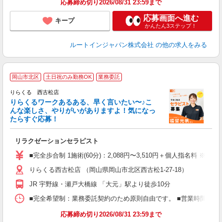
応募締め切り2026/08/31 23:59まで
応募画面へ進む
キープ
かんたん3ステップ！
ルートインジャパン株式会社
の他の求人をみる
岡山市北区
土日祝のみ勤務OK
業務委託
り
りらくる 西古松店
た
りらくるワークあるある、早く言いたい〜♪こ
んな楽しさ、やりがいがありますよ！気になっ
ー
たらすぐ応募！
る
リラクゼーションセラピスト
入
た
■完全歩合制 1施術(60分)：2,088円〜3,510円＋個人指名料 ※
主
りらくる西古松店 （岡山県岡山市北区西古松1-27-18）
躍
額
JR 宇野線・瀬戸大橋線 「大元」駅より徒歩10分
間
ス
■完全希望制：業務委託契約のため原則自由です。 ■営業時間帯（9
K.
応募締め切り2026/08/31 23:59まで