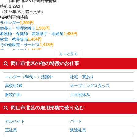
岡山市北区の平均時給情報
時給 1,292円
（2026年08月03日更新）
職種別平均時給
ラウンダー
1,800円
栄養士・管理栄養士
1,500円
看護師・保健師・看護助手・助産師
1,483円
家電・携帯販売
1,454円
その他販売・サービス
1,418円
フォークリフト
1,417円
もっと見る
製造・組立・加工
1,352円
その他介護・福祉
1,350円
岡山市北区の他の特徴のお仕事
梱包・仕分け・ピッキング
1,344円
介護職・ヘルパー
1,340円
エルダー（50代～）活躍中
社宅・寮あり
岡山市北区の他の職種の平均時給を見る
高校生OK
オープニングスタッフ
服装自由
土日祝休み
岡山市北区の雇用形態で絞り込む
アルバイト
パート
正社員
派遣社員