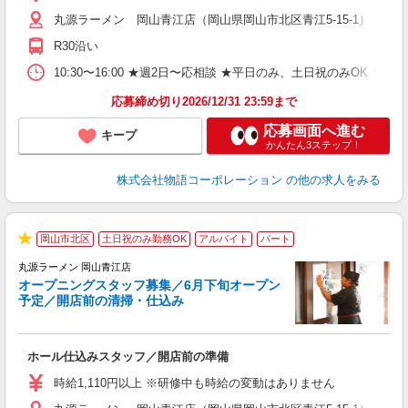
（
丸源ラーメン 岡山青江店（岡山県岡山市北区青江5-15-1） ★6
n
の
R30沿い
グ
割
10:30〜16:00 ★週2日〜応相談 ★平日のみ、土日祝のみO
応募締め切り2026/12/31 23:59まで
応募画面へ進む
キープ
かんたん3ステップ！
株式会社物語コーポレーション
の他の求人をみる
岡山市北区
土日祝のみ勤務OK
アルバイト
パート
★
丸源ラーメン 岡山青江店
＼
オープニングスタッフ募集／6月下旬オープン
予定／開店前の清掃・仕込み
す
ホール仕込みスタッフ／開店前の準備
入
婦
時給1,110円以上 ※研修中も時給の変動はありません
～