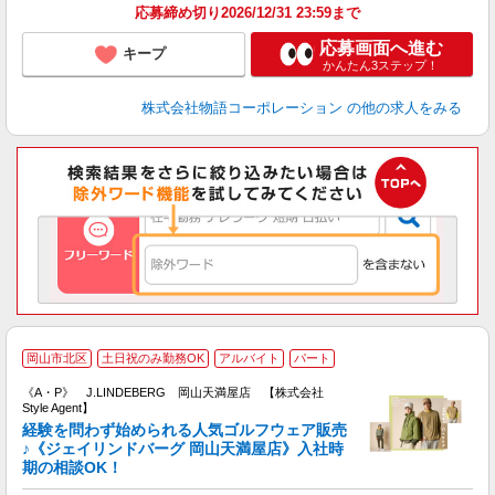
応募締め切り2026/12/31 23:59まで
応募画面へ進む
キープ
かんたん3ステップ！
株式会社物語コーポレーション
の他の求人をみる
J
岡山市北区
土日祝のみ勤務OK
アルバイト
パート
《A・P》 J.LINDEBERG 岡山天満屋店 【株式会社
Style Agent】
経験を問わず始められる人気ゴルフウェア販売
♪《ジェイリンドバーグ 岡山天満屋店》入社時
期の相談OK！
す