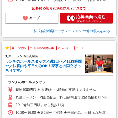
応募締め切り2026/12/31 23:59まで
応募画面へ進む
キープ
かんたん3ステップ！
株式会社物語コーポレーション
の他の求人をみる
岡山市北区
土日祝のみ勤務OK
アルバイト
パート
★
丸源ラーメン 岡山高柳店
ランチのホールスタッフ／週2日〜／1日3時間
〜／扶養内や平日のみOK！家事との両立ばっ
ちりです♪
一
ランチのホールスタッフ
入
活
時給1080円以上 ※研修中も時給の変動はありません
（
丸源ラーメン 岡山高柳店（岡山県岡山市北区高柳西町7-45）
n
日
JR「備前三門駅」から徒歩11分
煙
あ
10:30〜16:00 ★週2日〜応相談 ★平日のみ、土日祝のみO