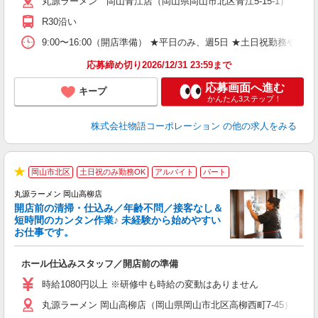
丸源ラーメン 岡山青江店（岡山県岡山市北区青江5-15-1） ★6
不
日
R30沿い
上
な
9:00〜16:00（開店準備） ★平日のみ、週5日 ★土日祝勤
応募締め切り2026/12/31 23:59まで
応募画面へ進む
キープ
かんたん3ステップ！
株式会社物語コーポレーション
の他の求人をみる
岡山市北区
土日祝のみ勤務OK
アルバイト
パート
★
丸源ラーメン 岡山高柳店
開店前の清掃・仕込み／年齢不問／接客なし＆
短時間のカンタン作業♪ 未経験から始めやすい
お仕事です。
得
ホール仕込みスタッフ／開店前の準備
入
婦
時給1080円以上 ※研修中も時給の変動はありません
～
丸源ラーメン 岡山高柳店（岡山県岡山市北区高柳西町7-45）
不