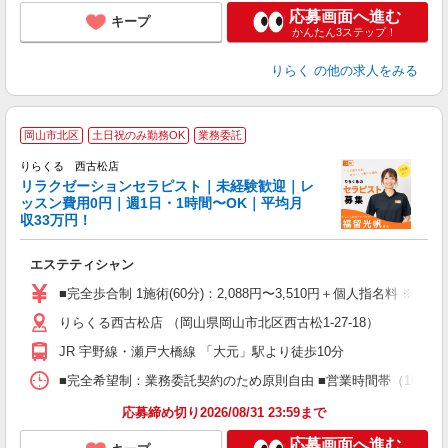
応募画面へ進む
キープ
かんたん3ステップ！
りらく
の他の求人をみる
岡山市北区
土日祝のみ勤務OK
業務委託
りらくる 西古松店
学
リラクゼーションセラピスト｜未経験歓迎｜レ
ッスン費用0円｜週1日・1時間〜OK｜平均月
収33万円！
目
エステティシャン
入
た
■完全歩合制 1施術(60分)：2,088円〜3,510円＋個人指名料 ※
主
りらくる西古松店 （岡山県岡山市北区西古松1-27-18）
躍
額
JR 宇野線・瀬戸大橋線 「大元」駅より徒歩10分
間
ス
■完全希望制：業務委託契約のため原則自由 ■営業時間帯（10:00
K.
応募締め切り2026/08/31 23:59まで
応募画面へ進む