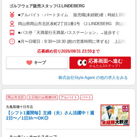
入
ゴルフウェア販売スタッフ/J.LINDEBERG
験
婦
■アルバイト・パートタイム 販売職(未経験)者：時給1,050円〜1
週
岡山県岡山市北区表町2丁目1番1号 《J.LINDEBERG 岡山天満屋
装
K
■バス停「天満屋行天満屋バスステーション」→徒歩すぐ
ー
■月〜日曜日：9:30〜19:30 (館の営業時間に準ずる) 上記時間内シフト制
応募締め切り2026/08/31 23:59まで
応募画面へ進む
キープ
かんたん3ステップ！
株式会社Style Agent
の他の求人をみる
岡山市北区
土日祝のみ勤務OK
アルバイト
パート
丸亀製麺十日市店
【シフト1週間毎】主婦（夫）さん活躍中！週
2日〜／1日3h〜OK◎
ル
キッチン・ホールスタッフ