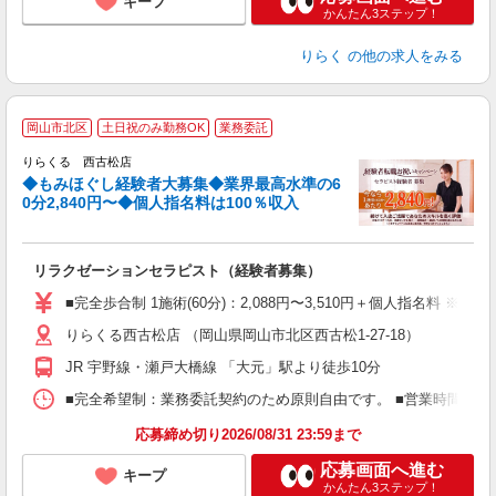
キープ
かんたん3ステップ！
りらく
の他の求人をみる
◆
岡山市北区
土日祝のみ勤務OK
業務委託
円
りらくる 西古松店
◆もみほぐし経験者大募集◆業界最高水準の6
0分2,840円〜◆個人指名料は100％収入
に
間
リラクゼーションセラピスト（経験者募集）
入
た
■完全歩合制 1施術(60分)：2,088円〜3,510円＋個人指名料 
主
りらくる西古松店 （岡山県岡山市北区西古松1-27-18）
躍
額
JR 宇野線・瀬戸大橋線 「大元」駅より徒歩10分
間
ス
■完全希望制：業務委託契約のため原則自由です。 ■営業時間帯（9
K.
応募締め切り2026/08/31 23:59まで
応募画面へ進む
キープ
かんたん3ステップ！