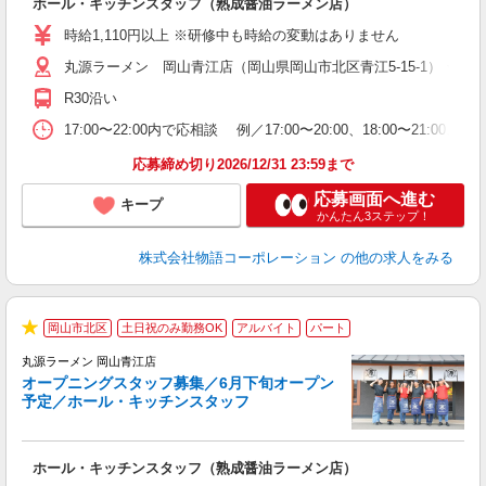
ホール・キッチンスタッフ（熟成醤油ラーメン店）
入
活
時給1,110円以上 ※研修中も時給の変動はありません
O
丸源ラーメン 岡山青江店（岡山県岡山市北区青江5-15-1） ★6
務
ー
R30沿い
食
17:00〜22:00内で応相談 例／17:00〜20:00、18:0
応募締め切り2026/12/31 23:59まで
応募画面へ進む
キープ
かんたん3ステップ！
株式会社物語コーポレーション
の他の求人をみる
岡山市北区
土日祝のみ勤務OK
アルバイト
パート
★
丸源ラーメン 岡山青江店
オープニングスタッフ募集／6月下旬オープン
予定／ホール・キッチンスタッフ
が
ホール・キッチンスタッフ（熟成醤油ラーメン店）
入