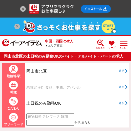
中国・四国
の求人
▼エリア変更
岡山市北区の土日祝のみ勤務OKのバイト・アルバイト・パートの求人
情報一覧
岡山市北区
選択
勤務地/駅
未設定
例）食品、事務、アパレル
選択
職種
土日祝のみ勤務OK
選択
こだわり
を含まない
フリーワード