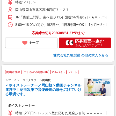
者
時給1200円〜
歓
岡山県岡山市北区高柳西町７－２７
～
り
JR「備前三門駅」南へ徒歩11分 国道242号線沿い ★車・バイ
勤
べ
8:00〜18:00の間で、週2日〜、1日3時間〜OK！ 1ヶ
自
応募締め切り2026/08/31 23:59まで
応募画面へ進む
キープ
かんたん3ステップ！
株式会社丸亀製麺
の他の求人をみる
岡山市北区
土日祝のみ勤務OK
アルバイト
パート
シアーミュージックスクール岡山校
＜ボイストレーナー／岡山校＞動画チャンネル
運営中！意欲次第で音楽表現の場を広げていけ
る環境です。
◇
ボイストレーナー
W
ー
時給1,250円〜 レッスン数に応じた完全歩合制 ＝＝＝＝＝ 【