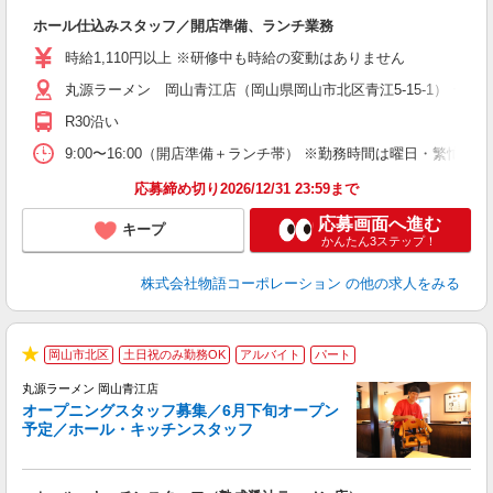
店
ホール仕込みスタッフ／開店準備、ランチ業務
入
活
時給1,110円以上 ※研修中も時給の変動はありません
（
丸源ラーメン 岡山青江店（岡山県岡山市北区青江5-15-1） ★6
中
自
R30沿い
業
食
9:00〜16:00（開店準備＋ランチ帯） ※勤務時間は曜日・
応募締め切り2026/12/31 23:59まで
応募画面へ進む
キープ
かんたん3ステップ！
株式会社物語コーポレーション
の他の求人をみる
岡山市北区
土日祝のみ勤務OK
アルバイト
パート
★
丸源ラーメン 岡山青江店
オープニングスタッフ募集／6月下旬オープン
予定／ホール・キッチンスタッフ
◎