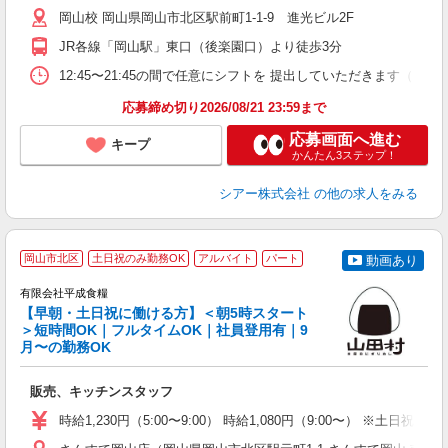
日
岡山校 岡山県岡山市北区駅前町1-1-9 進光ビル2F
日
副
JR各線「岡山駅」東口（後楽園口）より徒歩3分
12:45〜21:45の間で任意にシフトを 提出していただきます
応募締め切り2026/08/21 23:59まで
応募画面へ進む
キープ
かんたん3ステップ！
シアー株式会社
の他の求人をみる
岡山市北区
土日祝のみ勤務OK
アルバイト
パート
動画あり
有限会社平成食糧
て
【早朝・土日祝に働ける方】＜朝5時スタート
＞短時間OK｜フルタイムOK｜社員登用有｜9
月〜の勤務OK
よ
販売、キッチンスタッフ
未
ミ
時給1,230円（5:00〜9:00） 時給1,080円（9:00〜） ※土日祝5
み
カ