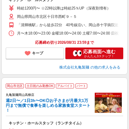
入
者
時給1200円〜 ☆22時以降は時給25％UP（深夜割増有）
不
岡山県岡山市北区十日市西町９－５
中
り
「清輝橋駅」から徒歩22分 40号線沿い、岡山赤十字病院近く 
勤
務
月〜木18:00〜23:00 金曜18:00〜24:00 土曜7:
禁
応募締め切り2026/08/31 23:59まで
応募画面へ進む
キープ
かんたん3ステップ！
株式会社丸亀製麺
の他の求人をみる
岡山市北区
土日祝のみ勤務OK
アルバイト
パート
丸亀製麺岡山高柳店
週2日〜／1日3h〜OK◎お子さまが月最大1万
円まで無償で食事を楽しめる家族食堂スタート
！
ル
キッチン・ホールスタッフ（ランチタイム）
入