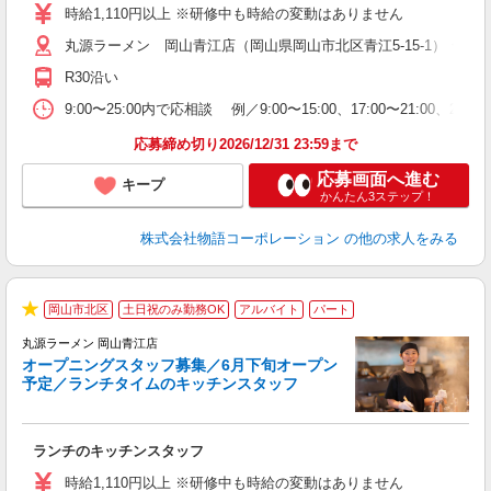
活
時給1,110円以上 ※研修中も時給の変動はありません
O
丸源ラーメン 岡山青江店（岡山県岡山市北区青江5-15-1） ★6
務
企
R30沿い
ま
9:00〜25:00内で応相談 例／9:00〜15:00、17:00〜
応募締め切り2026/12/31 23:59まで
応募画面へ進む
キープ
かんたん3ステップ！
株式会社物語コーポレーション
の他の求人をみる
未
岡山市北区
土日祝のみ勤務OK
アルバイト
パート
★
は
丸源ラーメン 岡山青江店
オープニングスタッフ募集／6月下旬オープン
予定／ランチタイムのキッチンスタッフ
た
ランチのキッチンスタッフ
入
活
時給1,110円以上 ※研修中も時給の変動はありません