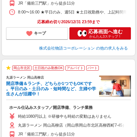
日
JR「備前三門駅」から徒歩11分
上
な
8:00〜16:00 ★平日のみ、週5日 ★土日祝勤務や、上記時
応募締め切り2026/12/31 23:59まで
応募画面へ進む
キープ
かんたん3ステップ！
株式会社物語コーポレーション
の他の求人をみる
岡山市北区
土日祝のみ勤務OK
アルバイト
パート
★
丸源ラーメン 岡山高柳店
開店準備＆ランチ、どちらか1つでもOKです
。平日のみ・土日のみ・短時間など、主婦や学
生さんが活躍中！
き
ホール仕込みスタッフ／開店準備、ランチ業務
入
活
時給1080円以上 ※研修中も時給の変動はありません
（
丸源ラーメン 岡山高柳店（岡山県岡山市北区高柳西町7-45）
中
自
JR「備前三門駅」から徒歩11分
業