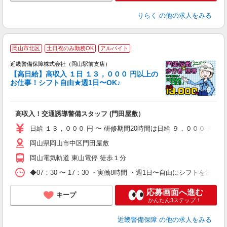
りらく
の他の求人をみる
岡山市北区
土日祝のみ勤務OK
アルバイト
働
0
近畿警備保障株式会社（岡山駅前支店）
【高日給】高収入 １日 １３，０００ 円以上の
問
お仕事！シフト自由★週1日〜OK♪
応
週
高収入！交通誘導警備スタッフ (門田屋敷）
ど
日給 １３，０００ 円 〜 研修期間20時間は日給 ９，０００ 円 ◆
務
岡山県岡山市中区門田屋敷
険
岡山電気軌道 東山電停 徒歩１分
◆07：30 〜 17：30 ・実働8時間 ・週1日〜自由にシフトを決め
応募画面へ進む
キープ
かんたん3ステップ！
近畿警備保障
の他の求人をみる