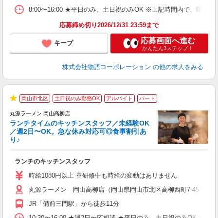
食
8:00〜16:00 ★平日のみ、土日祝のみOK ※上記時間内で
応募締め切り2026/12/31 23:59まで
応募画面へ進む
キープ
かんたん3ステップ！
株式会社物語コーポレーション
の他の求人をみる
岡山市北区
土日祝のみ勤務OK
アルバイト
パート
で
★
丸源ラーメン 岡山高柳店
ランチタイムのキッチンスタッフ／未経験OK
／週2日〜OK。急な休み対応可◎食事割引あ
り♪
お
ランチのキッチンスタッフ
入
活
時給1080円以上 ※研修中も時給の変動はありません
（
丸源ラーメン 岡山高柳店（岡山県岡山市北区高柳西町7-45）
n
の
JR「備前三門駅」から徒歩11分
グ
割
10:30〜16:00 ★週2日〜応相談 ★平日のみ、土日祝のみO