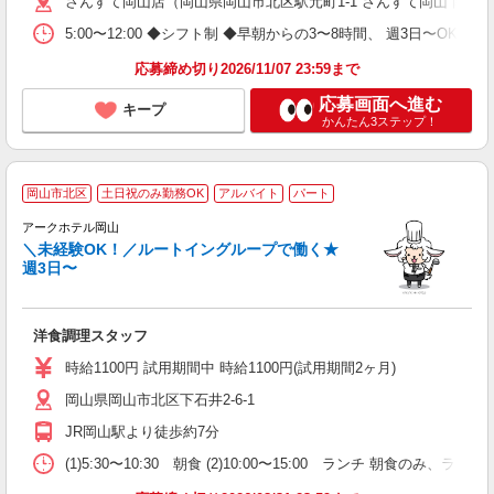
さんすて岡山店（岡山県岡山市北区駅元町1-1 さんすて岡山 南館 2
助
5:00〜12:00 ◆シフト制 ◆早朝からの3〜8時間、 週3日〜OK 
応募締め切り2026/11/07 23:59まで
応募画面へ進む
キープ
かんたん3ステップ！
岡山市北区
土日祝のみ勤務OK
アルバイト
パート
アークホテル岡山
＼未経験OK！／ルートイングループで働く★
週3日〜
履
迎
躍
洋食調理スタッフ
扶
登
時給1100円 試用期間中 時給1100円(試用期間2ヶ月)
岡山県岡山市北区下石井2-6-1
JR岡山駅より徒歩約7分
(1)5:30〜10:30 朝食 (2)10:00〜15:00 ランチ 