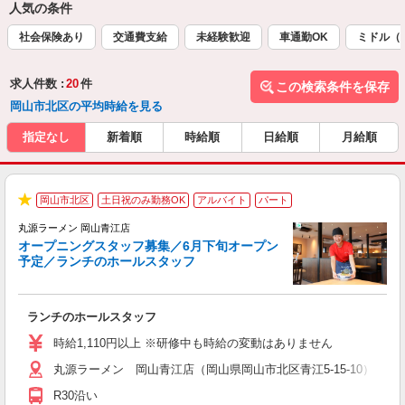
人気の条件
社会保険あり
交通費支給
未経験歓迎
車通勤OK
ミドル（
求人件数 :
20
件
この検索条件を保存
岡山市北区の平均時給を見る
指定なし
新着順
時給順
日給順
月給順
週
岡山市北区
土日祝のみ勤務OK
アルバイト
パート
★
丸源ラーメン 岡山青江店
オープニングスタッフ募集／6月下旬オープン
予定／ランチのホールスタッフ
躍
ランチのホールスタッフ
入
活
時給1,110円以上 ※研修中も時給の変動はありません
（
丸源ラーメン 岡山青江店（岡山県岡山市北区青江5-15-10） ★
n
日
R30沿い
煙