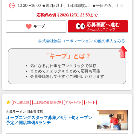
あ
10:30〜16:00 ★週2日以上、1日3時間以上 ★平日のみ、
応募締め切り2026/12/31 23:59まで
応募画面へ進む
キープ
かんたん3ステップ！
株式会社物語コーポレーション
の他の求人をみる
「キープ」とは？
気になるお仕事をワンクリックで保存
まとめてチェック＆まとめて応募も可能
会員登録無しで今すぐご利用いただけます
岡山市北区
土日祝のみ勤務OK
アルバイト
パート
★
丸源ラーメン 岡山青江店
オープニングスタッフ募集／6月下旬オープン
予定／開店準備&ランチ