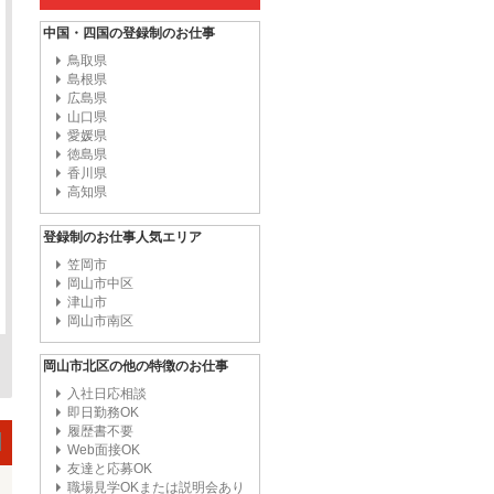
中国・四国の登録制のお仕事
鳥取県
島根県
広島県
山口県
愛媛県
徳島県
香川県
高知県
登録制のお仕事人気エリア
笠岡市
岡山市中区
津山市
岡山市南区
岡山市北区の他の特徴のお仕事
入社日応相談
即日勤務OK
履歴書不要
Web面接OK
友達と応募OK
職場見学OKまたは説明会あり