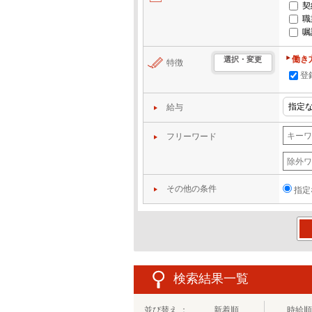
契
職
嘱
働き
選択・変更
特徴
登
給与
フリーワード
その他の条件
指定
この
検索結果一覧
並び替え ：
新着順
時給順