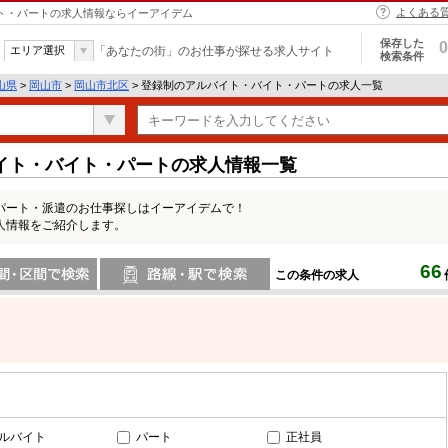
よくある
イト・パートの求人情報ならイーアイデム
保存した
0
エリア選択
「あなたの街」のお仕事が探せる求人サイト
検索条件
山県
>
岡山市
>
岡山市北区
> 登録制のアルバイト・バイト・パートの求人一覧
イト・バイト・パートの求人情報一覧
パート・派遣のお仕事探しはイーアイデムで！
人情報をご紹介します。
66
この条件の求人
間で検索
路線・駅・駅で検索
ルバイト
パート
正社員