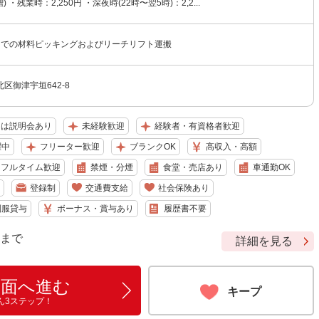
 ・残業時：2,250円 ・深夜時(22時〜翌5時)：2,2...
内での材料ピッキングおよびリーチリフト運搬
区御津宇垣642-8
たは説明会あり
未経験歓迎
経験者・有資格者歓迎
躍中
フリーター歓迎
ブランクOK
高収入・高額
フルタイム歓迎
禁煙・分煙
食堂・売店あり
車通勤OK
登録制
交通費支給
社会保険あり
制服貸与
ボーナス・賞与あり
履歴書不要
9 まで
詳細を見る
画面へ進む
キープ
ん3ステップ！