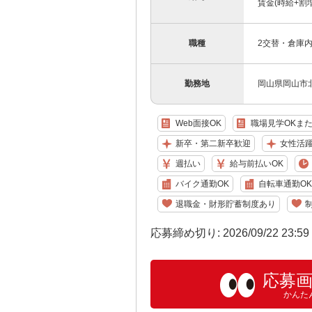
賃金(時給+割増)
職種
2交替・倉庫
勤務地
岡山県岡山市北
Web面接OK
職場見学OKま
新卒・第二新卒歓迎
女性活
週払い
給与前払いOK
バイク通勤OK
自転車通勤OK
退職金・財形貯蓄制度あり
応募締め切り: 2026/09/22 23:5
応募
かんた