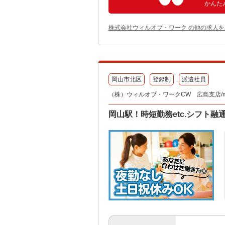
かんた
株式会社ウィルオブ・ワーク の他の求人を
岡山市北区
登録制
派遣社員
（株）ウィルオブ・ワークCW 広島支店/ms
岡山駅！時短勤務etc.シフト融