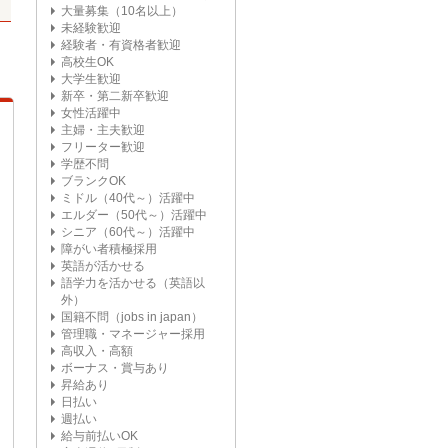
大量募集（10名以上）
未経験歓迎
経験者・有資格者歓迎
高校生OK
大学生歓迎
新卒・第二新卒歓迎
女性活躍中
主婦・主夫歓迎
フリーター歓迎
学歴不問
ブランクOK
ミドル（40代～）活躍中
エルダー（50代～）活躍中
シニア（60代～）活躍中
障がい者積極採用
英語が活かせる
語学力を活かせる（英語以
外）
国籍不問（jobs in japan）
管理職・マネージャー採用
高収入・高額
ボーナス・賞与あり
昇給あり
日払い
週払い
給与前払いOK