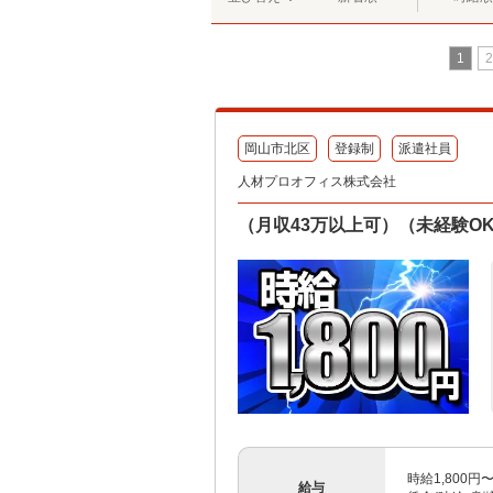
1
2
岡山市北区
登録制
派遣社員
人材プロオフィス株式会社
（月収43万以上可）（未経験O
時給1,800円〜
給与