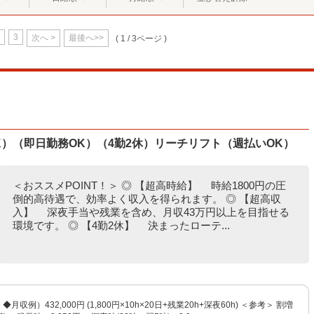
3
次へ >
最後へ>>
( 1 / 3ページ )
K）（即日勤務OK）（4勤2休）リーチリフト（週払いOK）
＜おススメPOINT！＞ ◎ 【超高時給】 時給1800円の圧
倒的高待遇で、効率よく収入を得られます。 ◎ 【超高収
入】 深夜手当や残業を含め、月収43万円以上を目指せる
環境です。 ◎ 【4勤2休】 決まったローテ...
 ◆月収例）432,000円 (1,800円×10h×20日+残業20h+深夜60h) ＜参考＞ 割増