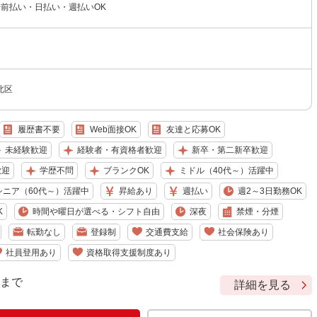
 ◆前払い・日払い・週払いOK
北区
履歴書不要
Web面接OK
友達と応募OK
未経験歓迎
経験者・有資格者歓迎
新卒・第二新卒歓迎
歓迎
学歴不問
ブランクOK
ミドル（40代～）活躍中
シニア（60代～）活躍中
昇給あり
週払い
週2～3日勤務OK
K
時間や曜日が選べる・シフト自由
深夜
禁煙・分煙
転勤なし
登録制
交通費支給
社会保険あり
社員登用あり
資格取得支援制度あり
9 まで
詳細を見る