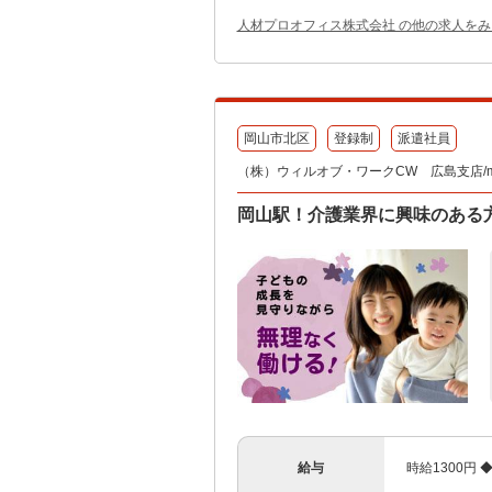
人材プロオフィス株式会社 の他の求人をみ
岡山市北区
登録制
派遣社員
（株）ウィルオブ・ワークCW 広島支店/ms
岡山駅！介護業界に興味のある
給与
時給1300円