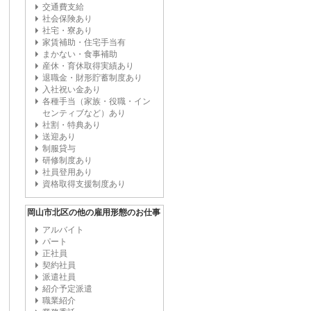
交通費支給
社会保険あり
社宅・寮あり
家賃補助・住宅手当有
まかない・食事補助
産休・育休取得実績あり
退職金・財形貯蓄制度あり
入社祝い金あり
各種手当（家族・役職・イン
センティブなど）あり
社割・特典あり
送迎あり
制服貸与
研修制度あり
社員登用あり
資格取得支援制度あり
岡山市北区の他の雇用形態のお仕事
アルバイト
パート
正社員
契約社員
派遣社員
紹介予定派遣
職業紹介