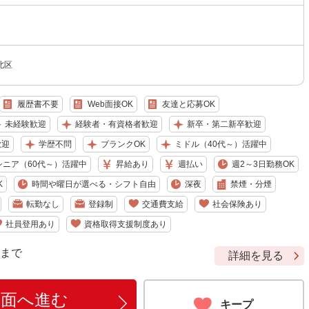
北区
履歴書不要
Web面接OK
友達と応募OK
未経験歓迎
経験者・有資格者歓迎
新卒・第二新卒歓迎
歓迎
学歴不問
ブランクOK
ミドル（40代～）活躍中
シニア（60代～）活躍中
昇給あり
週払い
週2～3日勤務OK
K
時間や曜日が選べる・シフト自由
深夜
禁煙・分煙
転勤なし
登録制
交通費支給
社会保険あり
社員登用あり
資格取得支援制度あり
9 まで
詳細を見る
画面へ進む
キープ