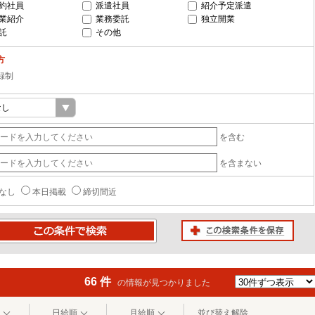
約社員
派遣社員
紹介予定派遣
業紹介
業務委託
独立開業
託
その他
方
録制
を含む
を含まない
なし
本日掲載
締切間近
この検索条件を保存
条件で検索
66 件
の情報が見つかりました
日給順
月給順
並び替え解除