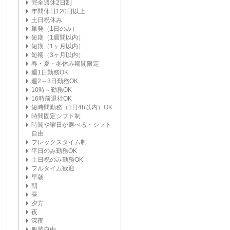
完全週休2日制
年間休日120日以上
土日祝休み
単発（1日のみ）
短期（1週間以内）
短期（1ヶ月以内）
短期（3ヶ月以内）
春・夏・冬休み期間限定
週1日勤務OK
週2～3日勤務OK
10時～勤務OK
16時前退社OK
短時間勤務（1日4h以内）OK
時間固定シフト制
時間や曜日が選べる・シフト
自由
フレックスタイム制
平日のみ勤務OK
土日祝のみ勤務OK
フルタイム歓迎
早朝
朝
昼
夕方
夜
深夜
服装自由