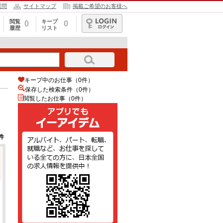
質問
サイトマップ
掲載ご希望のお客様へ
閲覧
キープ
0
0
履歴
リスト
ログイン
キープ中のお仕事（0件）
保存した検索条件（
0
件）
閲覧したお仕事（0件）
件