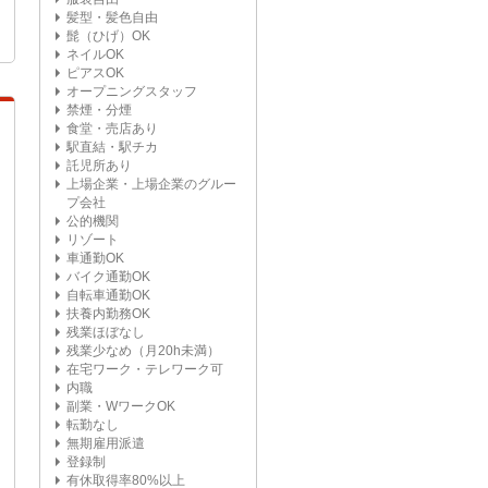
髪型・髪色自由
髭（ひげ）OK
ネイルOK
ピアスOK
オープニングスタッフ
禁煙・分煙
食堂・売店あり
駅直結・駅チカ
託児所あり
上場企業・上場企業のグルー
プ会社
公的機関
リゾート
車通勤OK
バイク通勤OK
自転車通勤OK
扶養内勤務OK
残業ほぼなし
残業少なめ（月20h未満）
在宅ワーク・テレワーク可
内職
副業・WワークOK
転勤なし
無期雇用派遣
登録制
有休取得率80%以上