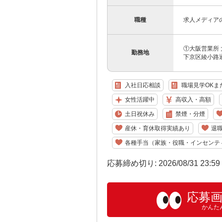
職種
求人メディア
①大阪営業所 
勤務地
下京区綾小路通
入社日応相談
職場見学OKま
女性活躍中
高収入・高額
土日祝休み
禁煙・分煙
産休・育休取得実績あり
退
各種手当（家族・役職・インセンテ
応募締め切り: 2026/08/31 23:5
応募
かんた