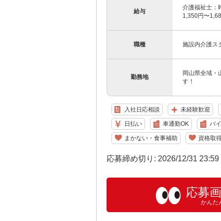
介護福祉士：時給
給与
1,350円〜1
職種
施設内介護ス
岡山県全域・
勤務地
す！
入社日応相談
未経験歓迎
日払い
車通勤OK
バイ
まかない・食事補助
資格取
応募締め切り: 2026/12/31 23:5
応募
かんた