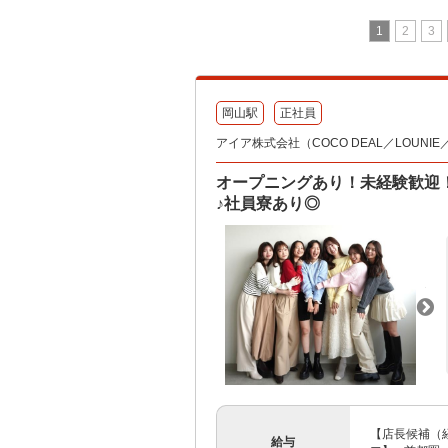
1
2
3
岡山駅
正社員
アイア株式会社（COCO DEAL／LOUNIE／Sto
オープニングあり！未経験歓迎
♪社員寮あり◎
【店長候補（経
給与