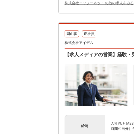
株式会社ニッソーネット の他の求人をみる
岡山駅
正社員
株式会社アイデム
【求人メディアの営業】経験・男
入社時/月給23
給与
時間相当分）含