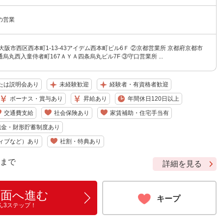
の営業
大阪市西区西本町1-13-43アイデム西本町ビル6Ｆ ②京都営業所 京都府京都市
烏丸西入童侍者町167ＡＹＡ四条烏丸ビル7F ③守口営業所 ...
たは説明会あり
未経験歓迎
経験者・有資格者歓迎
ボーナス・賞与あり
昇給あり
年間休日120日以上
交通費支給
社会保険あり
家賃補助・住宅手当有
職金・財形貯蓄制度あり
ィブなど）あり
社割・特典あり
9 まで
詳細を見る
画面へ進む
キープ
ん3ステップ！