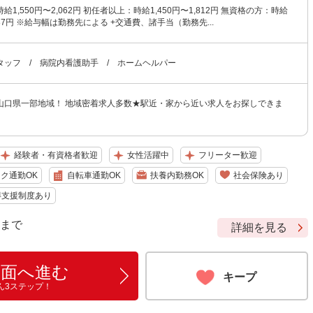
1,550円〜2,062円 初任者以上：時給1,450円〜1,812円 無資格の方：時給
,687円 ※給与幅は勤務先による +交通費、諸手当（勤務先...
タッフ / 病院内看護助手 / ホームヘルパー
山口県一部地域！ 地域密着求人多数★駅近・家から近い求人をお探しできま
経験者・有資格者歓迎
女性活躍中
フリーター歓迎
ク通勤OK
自転車通勤OK
扶養内勤務OK
社会保険あり
得支援制度あり
9 まで
詳細を見る
画面へ進む
キープ
ん3ステップ！