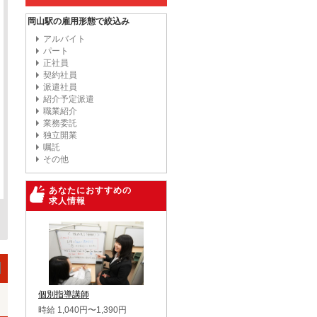
岡山駅の雇用形態で絞込み
アルバイト
パート
正社員
契約社員
派遣社員
紹介予定派遣
職業紹介
業務委託
独立開業
嘱託
その他
あなたにおすすめの
求人情報
個別指導講師
時給 1,040円〜1,390円