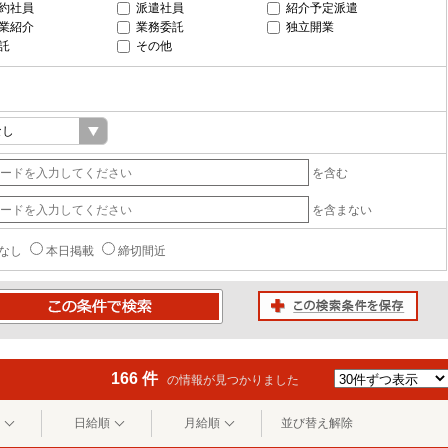
約社員
派遣社員
紹介予定派遣
業紹介
業務委託
独立開業
託
その他
を含む
を含まない
なし
本日掲載
締切間近
この検索条件を保存
条件で検索
166 件
の情報が見つかりました
日給順
月給順
並び替え解除