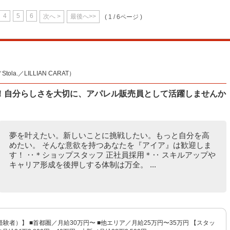
4
5
6
次へ >
最後へ>>
( 1 / 6ページ )
la.／LILLIAN CARAT）
！自分らしさを大切に、アパレル販売員として活躍しませんか
夢を叶えたい。新しいことに挑戦したい。もっと自分を高
めたい。 そんな意欲を持つあなたを『アイア』は歓迎しま
す！ ‥＊ショップスタッフ 正社員採用＊‥ スキルアップや
キャリア形成を後押しする体制は万全。 ...
験者）】 ■首都圏／月給30万円〜 ■他エリア／月給25万円〜35万円 【スタッ