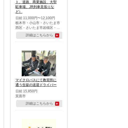
ト、道路、商業施設、大型
駐車場、JR列車見張りな
ど）
日給 11,000円〜12,100円
栃木市・小山市・さいたま市
西区・さいたま市岩槻区・久
喜市・蓮田市
詳細はこちらから
マイクロバスにて教習所に
通う生徒の送迎ドライバー
日給 15,850円
箕面市
詳細はこちらから