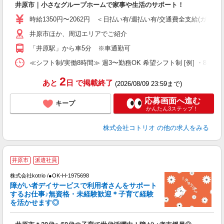
井原市｜小さなグループホームで家事や生活のサポート！
役
時給1350円〜2062円 ＜日払い有/週払い有/交通費全支給(ガソリ
井原市ほか、周辺エリアでご紹介
「井原駅」から車5分 ※車通勤可
≪シフト制/実働8時間≫ 週3〜勤務OK 希望シフト制 [例] ・8:00〜17:
2
あと
日
で掲載終了
(2026/08/09 23:59まで)
応募画面へ進む
キープ
かんたん3ステップ！
株式会社コトリオ
の他の求人をみる
井原市
派遣社員
お
株式会社kotrio /●OK-H-1975698
女
障がい者デイサービスで利用者さんをサポート
ド
するお仕事♪無資格・未経験歓迎＊子育て経験
活
を活かせます◎
ル
自