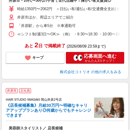
井原市＊20代〜50代の子育て世代活躍中！障がい者支援員◎
役
時給1350円〜2062円 ＜日払い有/週払い有/交通費全支給(ガソリ
井原市ほか、周辺エリアでご紹介
「井原駅」から車5分 ※車通勤可
≪シフト制/週3日〜OK≫ （例） ・9:30〜18:30 ・10:00〜19:00
2
あと
日
で掲載終了
(2026/08/09 23:59まで)
応募画面へ進む
キープ
かんたん3ステップ！
株式会社コトリオ
の他の求人をみる
井原市
正社員
ボ
HAIR STUDIO IWASAKI 岡山井原2号店
《店長候補募集》月給30万円〜明確なキャリ
アアッププランあり◎何歳からでもチャレンジ
く
できます
年
昇
美容師スタイリスト／ 店長候補