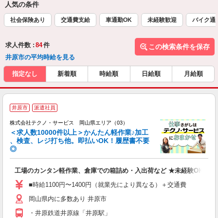
人気の条件
社会保険あり
交通費支給
車通勤OK
未経験歓迎
バイク通
求人件数 :
84
件
この検索条件を保存
井原市の平均時給を見る
指定なし
新着順
時給順
日給順
月給順
≪
井原市
派遣社員
株式会社テクノ・サービス 岡山県エリア（03）
＜求人数10000件以上＞かんたん軽作業♪加工
、検査、レジ打ち他。即払いOK！履歴書不要
◎
お
工場のカンタン軽作業、倉庫での箱詰め・入出荷など ★未経験OKのお
未
ア
■時給1100円〜1400円（就業先により異なる）＋交通費
の
岡山県内に多数あり 井原市
・井原鉄道井原線「井原駅」