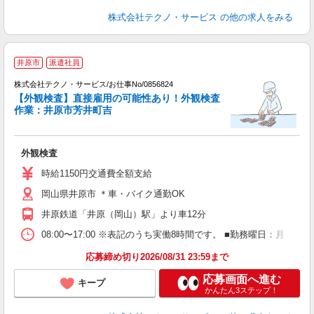
株式会社テクノ・サービス
の他の求人をみる
井原市
派遣社員
遣
株式会社テクノ・サービス/お仕事No/0856824
【外観検査】直接雇用の可能性あり！外観検査
ル
作業：井原市芳井町吉
内
外観検査
履
ミ
時給1150円交通費全額支給
岡山県井原市 ＊車・バイク通勤OK
井原鉄道「井原（岡山）駅」より車12分
08:00〜17:00 ※表記のうち実働8時間です。 ■勤務曜日：月
応募締め切り2026/08/31 23:59まで
応募画面へ進む
キープ
かんたん3ステップ！