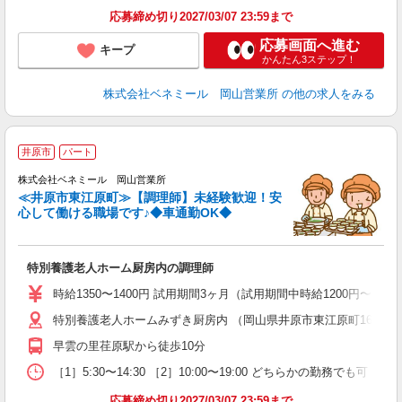
応募締め切り2027/03/07 23:59まで
応募画面へ進む
キープ
かんたん3ステップ！
株式会社ベネミール 岡山営業所
の他の求人をみる
井原市
パート
株式会社ベネミール 岡山営業所
≪井原市東江原町≫【調理師】未経験歓迎！安
心して働ける職場です♪◆車通勤OK◆
募
特別養護老人ホーム厨房内の調理師
時給1350〜1400円 試用期間3ヶ月（試用期間中時給1200円〜）
特別養護老人ホームみずき厨房内 （岡山県井原市東江原町1661-1
早雲の里荏原駅から徒歩10分
［1］5:30〜14:30 ［2］10:00〜19:00 どちらかの勤務でも可 
応募締め切り2027/03/07 23:59まで