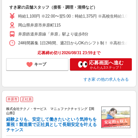
の
すき家の店舗スタッフ（接客・調理・清掃など）
履
タ
時給1,100円 ※22:00〜翌5:00：時給1,375円 ※高校生時給1,050
（
岡山県井原市井原町115
夜
事
井原鉄道井原線「井原」駅より徒歩8分
24時間募集 1日2時間、週2日からOKのシフト制！ ※高校生のシ
応募締め切り2026/08/31 23:59まで
応募画面へ進む
キープ
かんたん3ステップ！
すき家
の他の求人をみる
井原市
正社員
株式会社テクノ・サービス マニュファクチャリング【岡
山県】
経験よりも、安定して働きたいという気持ちを
重視！製造業で正社員として長期安定を叶える
チャンス
く