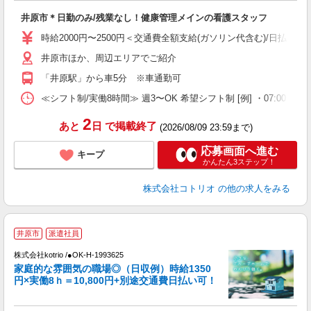
自
井原市＊日勤のみ/残業なし！健康管理メインの看護スタッフ
役
時給2000円〜2500円＜交通費全額支給(ガソリン代含む)/日払い可
井原市ほか、周辺エリアでご紹介
「井原駅」から車5分 ※車通勤可
≪シフト制/実働8時間≫ 週3〜OK 希望シフト制 [例] ・07:00 〜 16:00
2
あと
日
で掲載終了
(2026/08/09 23:59まで)
応募画面へ進む
キープ
かんたん3ステップ！
株式会社コトリオ
の他の求人をみる
井原市
派遣社員
代
株式会社kotrio /●OK-H-1993625
女
家庭的な雰囲気の職場◎（日収例）時給1350
ド
円×実働8ｈ＝10,800円+別途交通費日払い可！
活
ル