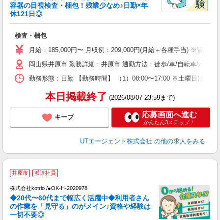
容器の目視検査・梱包！残業少なめ♪日勤×年
休121日◎
る
入
検査・梱包
場
タ
月給：185,000円〜 月収例：209,000円(月給＋各種手当) ※皆勤手
休
岡山県井原市 勤務詳細：井原市 通勤方法：徒歩/車/自転車/バイ
場
通
勤務形態：日勤 【勤務時間】 （1）08:00〜17:00 ※土曜日
り
本日掲載終了
(2026/08/07 23:59まで)
応募画面へ進む
キープ
かんたん3ステップ！
UTエージェント株式会社
の他の求人をみる
井原市
派遣社員
株式会社kotrio /●OK-H-2020978
◆20代〜60代まで幅広く活躍中◆利用者さん
さ
の作業を「見守る」のがメイン♪資格や経験は
一切不要◎