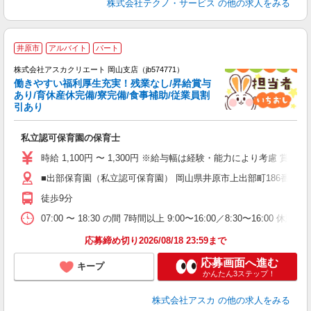
株式会社テクノ・サービス
の他の求人をみる
井原市
アルバイト
パート
株式会社アスカクリエート 岡山支店（jb574771）
働きやすい福利厚生充実！残業なし/昇給賞与
あり/育休産休完備/寮完備/食事補助/従業員割
引あり
面
私立認可保育園の保育士
入
不
時給 1,100円 〜 1,300円 ※給与幅は経験・能力により考慮 賞
あ
■出部保育園（私立認可保育園） 岡山県井原市上出部町186番地 
残
か
徒歩9分
07:00 〜 18:30 の間 7時間以上 9:00〜16:00／8:30〜16
応募締め切り2026/08/18 23:59まで
応募画面へ進む
キープ
かんたん3ステップ！
株式会社アスカ
の他の求人をみる