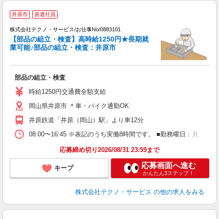
井原市
派遣社員
株式会社テクノ・サービス/お仕事No/0883101
【部品の組立・検査】高時給1250円★長期就
ト
業可能♪部品の組立・検査：井原市
す
部品の組立・検査
履
高
時給1250円交通費全額支給
岡山県井原市 ＊車・バイク通勤OK
井原鉄道「井原（岡山）駅」より車12分
08:00〜16:45 ※表記のうち実働8時間です。 ■勤務曜日：月
応募締め切り2026/08/31 23:59まで
応募画面へ進む
キープ
かんたん3ステップ！
株式会社テクノ・サービス
の他の求人をみる