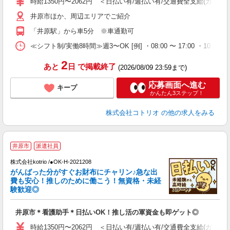
時給1350円〜2062円 ＜日払い有/週払い有/交通費全支給(ガソリ
役
井原市ほか、周辺エリアでご紹介
「井原駅」から車5分 ※車通勤可
≪シフト制/実働8時間≫週3〜OK [例] ・08:00 〜 17:00 ・10:00
2
あと
日
で掲載終了
(2026/08/09 23:59まで)
応募画面へ進む
キープ
かんたん3ステップ！
株式会社コトリオ
の他の求人をみる
2
井原市
派遣社員
株式会社kotrio /●OK-H-2021208
女
がんばった分がすぐお財布にチャリン♪急な出
ド
費も安心！推しのために働こう！無資格・未経
活
験歓迎◎
ル
自
井原市＊看護助手＊日払いOK！推し活の軍資金も即ゲット◎
役
時給1350円〜2062円 ＜日払い有/週払い有/交通費全支給(ガソリ