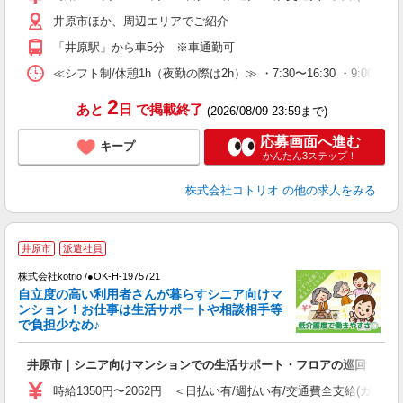
井原市ほか、周辺エリアでご紹介
「井原駅」から車5分 ※車通勤可
≪シフト制/休憩1h（夜勤の際は2h）≫ ・7:30〜16:30 ・9:00〜18
2
あと
日
で掲載終了
(2026/08/09 23:59まで)
応募画面へ進む
キープ
かんたん3ステップ！
株式会社コトリオ
の他の求人をみる
井原市
派遣社員
ま
株式会社kotrio /●OK-H-1975721
女
自立度の高い利用者さんが暮らすシニア向けマ
ド
ンション！お仕事は生活サポートや相談相手等
活
で負担少なめ♪
ル
自
井原市｜シニア向けマンションでの生活サポート・フロアの巡回
役
時給1350円〜2062円 ＜日払い有/週払い有/交通費全支給(ガソリ