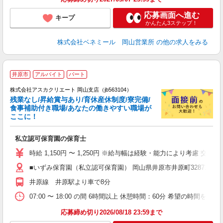
応募画面へ進む
キープ
かんたん3ステップ！
株式会社ベネミール 岡山営業所
の他の求人をみる
井原市
アルバイト
パート
株式会社アスカクリエート 岡山支店（jb563104）
残業なし/昇給賞与あり/育休産休制度/寮完備/
食事補助付き職場/あなたの働きやすい職場が
ここに！
面
私立認可保育園の保育士
入
不
時給 1,150円 〜 1,250円 ※給与幅は経験・能力により考慮
あ
■いずみ保育園（私立認可保育園） 岡山県井原市井原町32871
0
井原線 井原駅より車で8分
あ
07:00 〜 18:00 の間 6時間以上 休憩時間：60分 希望の時間を教
応募締め切り2026/08/18 23:59まで