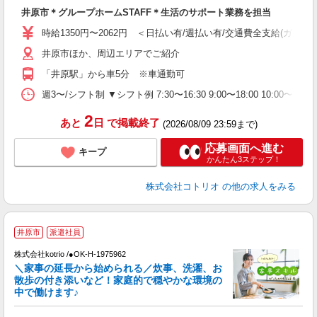
自
井原市＊グループホームSTAFF＊生活のサポート業務を担当
役
時給1350円〜2062円 ＜日払い有/週払い有/交通費全支給(ガソリ
井原市ほか、周辺エリアでご紹介
「井原駅」から車5分 ※車通勤可
週3〜/シフト制 ▼シフト例 7:30〜16:30 9:00〜18:00 10:
2
あと
日
で掲載終了
(2026/08/09 23:59まで)
応募画面へ進む
キープ
かんたん3ステップ！
株式会社コトリオ
の他の求人をみる
井原市
派遣社員
◎
株式会社kotrio /●OK-H-1975962
女
＼家事の延長から始められる／炊事、洗濯、お
ド
散歩の付き添いなど！家庭的で穏やかな環境の
活
中で働けます♪
ル
自