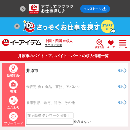
中国・四国
の求人
▼エリア変更
井原市のバイト・アルバイト・パートの求人情報一覧
井原市
選択
勤務地/駅
未設定
例）食品、事務、アパレル
選択
職種
雇用形態、給与、特徴、その他
選択
こだわり
を含まない
フリーワード