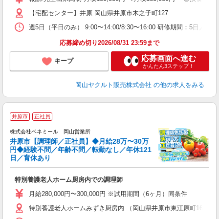
社
【宅配センター】井原 岡山県井原市木之子町127
週5日（平日のみ） 9:00〜14:00/8:30〜16:00 研修期間：5日／100
応募締め切り2026/08/31 23:59まで
応募画面へ進む
キープ
かんたん3ステップ！
岡山ヤクルト販売株式会社
の他の求人をみる
＜
井原市
正社員
株式会社ベネミール 岡山営業所
井原市【調理師／正社員】◆月給28万〜30万
円◆経験不問／年齢不問／転勤なし／年休121
働
日／育休あり
社
特別養護老人ホーム厨房内での調理師
未
代
月給280,000円〜300,000円 ※試用期間（6ヶ月）同条件
ー
特別養護老人ホームみずき厨房内 （岡山県井原市東江原町1661-1
勤