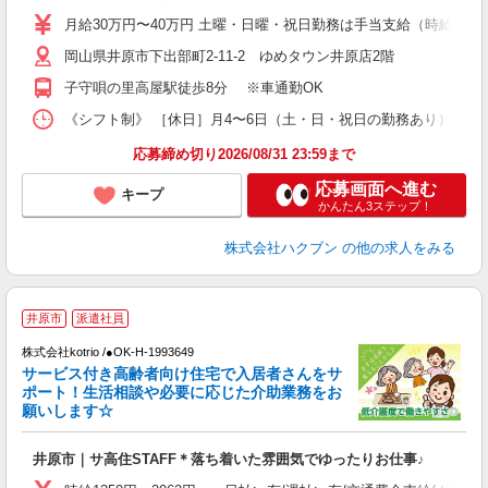
月給30万円〜40万円 土曜・日曜・祝日勤務は手当支給（時給換算1
岡山県井原市下出部町2-11-2 ゆめタウン井原店2階
子守唄の里高屋駅徒歩8分 ※車通勤OK
《シフト制》 ［休日］月4〜6日（土・日・祝日の勤務あり） ［営業
応募締め切り2026/08/31 23:59まで
応募画面へ進む
キープ
かんたん3ステップ！
株式会社ハクブン
の他の求人をみる
2
井原市
派遣社員
株式会社kotrio /●OK-H-1993649
サービス付き高齢者向け住宅で入居者さんをサ
女
ポート！生活相談や必要に応じた介助業務をお
ド
願いします☆
活
ル
井原市｜サ高住STAFF＊落ち着いた雰囲気でゆったりお仕事♪
自