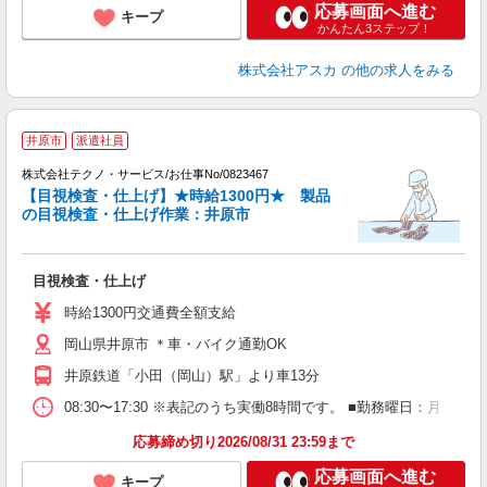
応募画面へ進む
キープ
かんたん3ステップ！
株式会社アスカ
の他の求人をみる
井原市
派遣社員
株式会社テクノ・サービス/お仕事No/0823467
【目視検査・仕上げ】★時給1300円★ 製品
の目視検査・仕上げ作業：井原市
仕
目視検査・仕上げ
履
高
時給1300円交通費全額支給
ク
岡山県井原市 ＊車・バイク通勤OK
井原鉄道「小田（岡山）駅」より車13分
08:30〜17:30 ※表記のうち実働8時間です。 ■勤務曜日：月
応募締め切り2026/08/31 23:59まで
応募画面へ進む
キープ