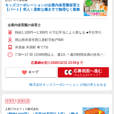
おもいやり保育園
キッズコーポレーションの企業内保育園保育士
【パート】求人！柔軟な働き方で無理なく勤務
規
企業内保育園の保育士
時給1,100円〜1,300円 ※下記手当により異なる ■平日早朝・
岡山県井原市西江原町字柏戸908
井原線 井原駅 車で7分
7:30〜17:30 1日6時間以上、週1日 ＊週20時間未満の扶養内勤務
応募締め切り2026/12/31 23:59まで
応募画面へ進む
キープ
かんたん3ステップ！
株式会社キッズコーポレーション
の他の求人をみる
＜
井原市
派遣社員
人材プロオフィス株式会社