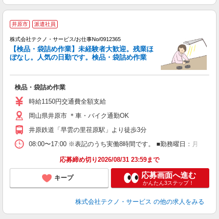
井原市
派遣社員
週
株式会社テクノ・サービス/お仕事No/0912365
【検品・袋詰め作業】未経験者大歓迎。残業ほ
ぼなし。人気の日勤です。検品・袋詰め作業
お
検品・袋詰め作業
履
週
時給1150円交通費全額支給
通
岡山県井原市 ＊車・バイク通勤OK
井原鉄道「早雲の里荏原駅」より徒歩3分
08:00〜17:00 ※表記のうち実働8時間です。 ■勤務曜日：月
応募締め切り2026/08/31 23:59まで
応募画面へ進む
キープ
かんたん3ステップ！
株式会社テクノ・サービス
の他の求人をみる