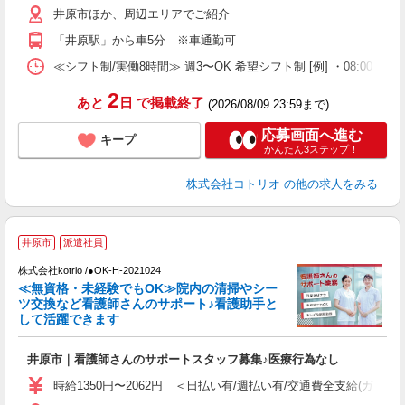
井原市ほか、周辺エリアでご紹介
「井原駅」から車5分 ※車通勤可
≪シフト制/実働8時間≫ 週3〜OK 希望シフト制 [例] ・08:00 〜 17:0
2
あと
日
で掲載終了
(2026/08/09 23:59まで)
応募画面へ進む
キープ
かんたん3ステップ！
株式会社コトリオ
の他の求人をみる
井原市
派遣社員
株式会社kotrio /●OK-H-2021024
女
≪無資格・未経験でもOK≫院内の清掃やシー
ド
ツ交換など看護師さんのサポート♪看護助手と
活
して活躍できます
ル
自
井原市｜看護師さんのサポートスタッフ募集♪医療行為なし
役
時給1350円〜2062円 ＜日払い有/週払い有/交通費全支給(ガソリ