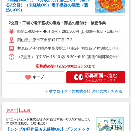
（時給1400円）（月収29万円以上可）（稼げ
る2交替）（未経験OK）電子機器の製造（週
払いOK）
適
2交替・工場で電子基板の製造・部品の組付け・検査作業
W
（
時給1,400円〜 ◆月収例）293,300円 (1,400円×9.5h×18日+残
ク
岡山県井原市下出部町1丁目17-2
時
売
井原線／子守唄の里高屋駅より車2分 福塩線／神辺駅より車15分 
り
＜2交替＞ ①7:30〜18:10 ②19:30〜6:10 (実働9時間30分/
応募締め切り2026/09/22 23:59まで
応募画面へ進む
キープ
かんたん3ステップ！
人材プロオフィス株式会社
の他の求人をみる
井原市
正社員
UTエージェント株式会社 AGT西日本第一CU AGT福山エリ
ア CP東江原CL 《JQHU1C》
【シンプル軽作業★未経験OK】プラスチック