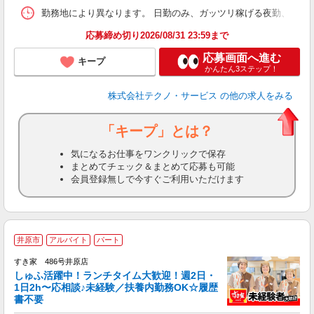
勤務地により異なります。 日勤のみ、ガッツリ稼げる夜勤、シフトによる交
応募締め切り2026/08/31 23:59まで
応募画面へ進む
キープ
かんたん3ステップ！
株式会社テクノ・サービス
の他の求人をみる
「キープ」とは？
気になるお仕事をワンクリックで保存
まとめてチェック＆まとめて応募も可能
会員登録無しで今すぐご利用いただけます
≪
井原市
アルバイト
パート
すき家 486号井原店
しゅふ活躍中！ランチタイム大歓迎！週2日・
安
1日2h〜応相談♪未経験／扶養内勤務OK☆履歴
書不要