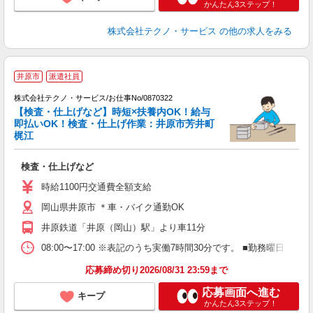
かんたん3ステップ！
株式会社テクノ・サービス
の他の求人をみる
井原市
派遣社員
株式会社テクノ・サービス/お仕事No/0870322
【検査・仕上げなど】時短×扶養内OK！給与
即払いOK！検査・仕上げ作業：井原市芳井町
梶江
大
検査・仕上げなど
履
週
時給1100円交通費全額支給
通
岡山県井原市 ＊車・バイク通勤OK
井原鉄道「井原（岡山）駅」より車11分
08:00〜17:00 ※表記のうち実働7時間30分です。 ■勤務曜日
応募締め切り2026/08/31 23:59まで
応募画面へ進む
キープ
かんたん3ステップ！