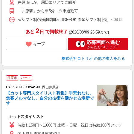
井原市ほか、周辺エリアでご紹介
「井原駅」から車5分 ※車通勤可
≪シフト制/実働8時間≫ 週3〜OK 希望シフト制 [例] ・08:00 〜 17:0
2
あと
日
で掲載終了
(2026/08/09 23:59まで)
応募画面へ進む
キープ
かんたん3ステップ！
株式会社コトリオ
の他の求人をみる
井原市
パート
HAIR STUDIO IWASAKI 岡山井原店
【カット専門スタイリスト募集】手荒れなし、
集客ノルマなし、自分の技術を活かせる場所で
る
す
未
W
カットスタイリスト
時給1,150円〜1,600円 土曜・日曜・祝日は時給100円アップ ※
岡山県井原市井原町42-1