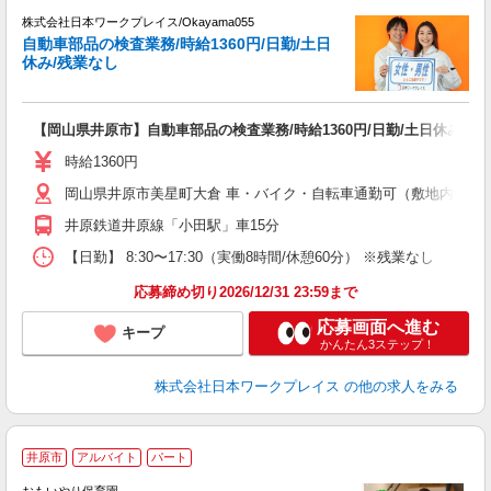
株式会社日本ワークプレイス/Okayama055
自動車部品の検査業務/時給1360円/日勤/土日
だ
休み/残業なし
有
【岡山県井原市】自動車部品の検査業務/時給1360円/日勤/土日休み/残
即
土
時給1360円
ク
岡山県井原市美星町大倉 車・バイク・自転車通勤可（敷地内無料
井原鉄道井原線「小田駅」車15分
【日勤】 8:30〜17:30（実働8時間/休憩60分） ※残業なし
応募締め切り2026/12/31 23:59まで
応募画面へ進む
キープ
かんたん3ステップ！
株式会社日本ワークプレイス
の他の求人をみる
井原市
アルバイト
パート