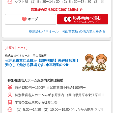
シフト制 （1）5：30〜14：30 （2）8：30〜17：30 （3）10：00〜
応募締め切り2027/03/07 23:59まで
応募画面へ進む
キープ
かんたん3ステップ！
株式会社ベネミール 岡山営業所
の他の求人をみる
井原市
パート
株式会社ベネミール 岡山営業所
≪井原市東江原町≫【調理補助】未経験歓迎！
安心して働ける職場です♪◆車通勤OK◆
ま
特別養護老人ホーム厨房内の調理補助
時給1250円〜1300円 ※試用期間中時給1100円〜
特別養護老人ホームみずき厨房内 （岡山県井原市東江原町1661-1
早雲の里荏原駅から徒歩10分
［1］5:30〜14:30 ［2］10:00〜19:00 どちらかの勤務でも可