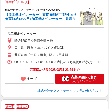
井原市
派遣社員
株式会社テクノ・サービス/お仕事No/0906609
【加工機オペレーター】直接雇用の可能性あり
★高時給1200円♪加工機オペレーター：井原市
プ
加工機オペレーター
履
高
時給1200円交通費全額支給
勤
岡山県井原市 ＊車・バイク通勤OK
り
井原鉄道「井原（岡山）駅」（最寄駅）
08:00〜17:00 17:00〜02:00 ※表記のうち実働8時間です
応募締め切り2026/08/31 23:59まで
応募画面へ進む
キープ
かんたん3ステップ！
株式会社テクノ・サービス
の他の求人をみる
■
井原市
派遣社員