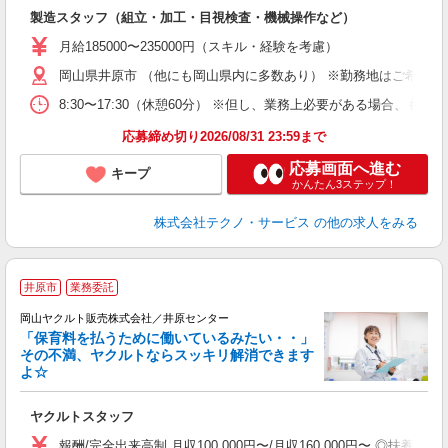
入
製造スタッフ（組立・加工・目視検査・機械操作など）
未
あ
月給185000〜235000円（スキル・経験を考慮）
遣
岡山県井原市 （他にも岡山県内に多数あり） ※勤務地はご希望を
8:30〜17:30（休憩60分） ※但し、業務上必要がある場合
応募締め切り2026/08/31 23:59まで
応募画面へ進む
キープ
かんたん3ステップ！
株式会社テクノ・サービス
の他の求人をみる
井原市
業務委託
岡山ヤクルト販売株式会社／井原センター
「保育料を払うために働いているみたい・・」
その不満、ヤクルトならスッキリ解消できます
よ☆
し
未
ヤクルトスタッフ
ア
業
報酬/完全出来高制 月収100,000円〜/月収160,000円〜 