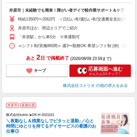
女
ド
井原市｜未経験でも簡単！障がい者デイで軽作業サポート＆ケア
活
ル
時給1350円〜2062円 ＜日払い有/週払い有/交通費全支給(ガソリ
自
井原市ほか、周辺エリアでご紹介
役
「井原駅」から車5分 ※車通勤可
≪シフト制/実働8時間≫ 週3〜勤務OK 希望シフト制 [例] ・8:00〜17:0
2
あと
日
で掲載終了
(2026/08/09 23:59まで)
応募画面へ進む
キープ
かんたん3ステップ！
株式会社コトリオ
の他の求人をみる
井原市
派遣社員
株式会社kotrio /●OK-H-2021101
女
＼夜勤なし＆残業なしでピタッと退勤♪／心と
ド
時間にゆとりを持てるデイサービスの看護のお
活
仕事◎
ル