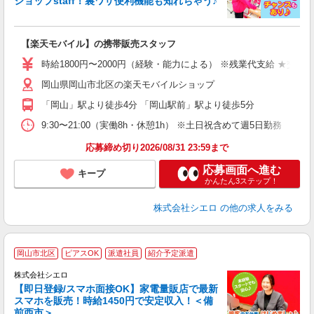
ショップstaff！裏ワザ便利機能も知れちゃう♪
理
【楽天モバイル】の携帯販売スタッフ
即
躍
時給1800円〜2000円（経験・能力による） ※残業代支給 ★交通
ー
岡山県岡山市北区の楽天モバイルショップ
ピ
「岡山」駅より徒歩4分 「岡山駅前」駅より徒歩5分
与
9:30〜21:00（実働8h・休憩1h） ※土日祝含めて週5日勤務
応募締め切り2026/08/31 23:59まで
応募画面へ進む
キープ
かんたん3ステップ！
株式会社シエロ
の他の求人をみる
★
岡山市北区
ピアスOK
派遣社員
紹介予定派遣
♪
株式会社シエロ
【即日登録/スマホ面接OK】家電量販店で最新
スマホを販売！時給1450円で安定収入！＜備
前西市＞