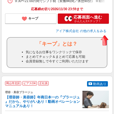
9:30〜21:00の間でシフト制（実働8時間／休憩90分） ※勤務時
り
応募締め切り2026/11/30 23:59まで
応募画面へ進む
キープ
かんたん3ステップ！
アイア株式会社
の他の求人をみる
「キープ」とは？
気になるお仕事をワンクリックで保存
まとめてチェック＆まとめて応募も可能
会員登録無しで今すぐご利用いただけます
岡山市北区
ピアスOK
正社員
動画あり
理容・美容プラージュ
【理容師・美容師】年商日本一の『プラージュ
』だから、やりがいあり！動画オペレーション
マニュアルあり！
ン