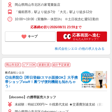
ー
岡山県岡山市北区の家電量販店
自
「備前西市」駅より徒歩7分 「大元」駅より徒歩12分
ど
10:00〜19:00（実働8h・休憩1h） ※土日祝含む週5日勤務
応募締め切り2026/08/31 23:59まで
応募画面へ進む
キープ
かんたん3ステップ！
株式会社シエロ
の他の求人をみる
★
岡山市北区
ピアスOK
派遣社員
紹介予定派遣
♪
株式会社シエロ
◎法界院◎【即日登録/スマホ面接OK】大手携
帯ショップstaff！裏ワザ便利機能も知れちゃ
う♪
理
【docomo】の携帯販売スタッフ
即
未経験：時給1300円〜 ※残業代支給 ★交通費別途支給（規定あり
あ
岡山県岡山市北区のdocomoショップ
通