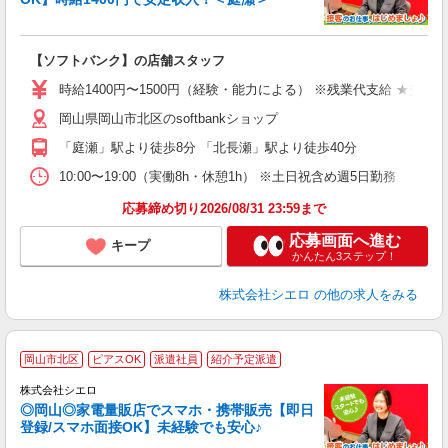
務
即
【ソフトバンク】の店舗スタッフ
あ
時給1400円〜1500円（経験・能力による） ※残業代支給 ★交通
K
岡山県岡山市北区のsoftbankショップ
貸
「庭瀬」駅より徒歩8分 「北長瀬」駅より徒歩40分
10:00〜19:00（実働8h・休憩1h） ※土日祝含め週5日勤務
応募締め切り2026/08/31 23:59まで
応募画面へ進む
キープ
かんたん3ステップ！
株式会社シエロ
の他の求人をみる
★
岡山市北区
ピアスOK
派遣社員
紹介予定派遣
♪
株式会社シエロ
◎岡山◎家電量販店でスマホ・携帯販売【即日
登録/スマホ面接OK】未経験でも安心♪