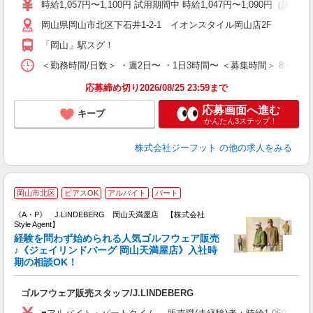
j
時給1,057円〜1,100円 試用期間中 時給1,047円〜1,090円（試用
迎
岡山県岡山市北区下石井1-2-1 イオンスタイル岡山店2F
費
「岡山」駅スグ！
＜勤務時間/日数＞ ・週2日〜 ・1日3時間〜 ＜募集時間＞ 8:45〜
応募締め切り2026/08/25 23:59まで
応募画面へ進む
キープ
かんたん3ステップ！
株式会社ジーフット
の他の求人をみる
J
岡山市北区
ピアスOK
アルバイト
パート
《A・P》 J.LINDEBERG 岡山天満屋店 【株式会社
Style Agent】
経験を問わず始められる人気ゴルフウェア販売
♪《ジェイリンドバーグ 岡山天満屋店》入社時
期の相談OK！
す
入
ゴルフウェア販売スタッフ/J.LINDEBERG
験
婦