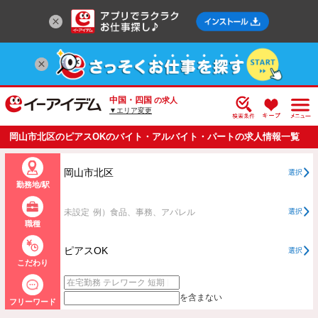
中国・四国
の求人
▼エリア変更
岡山市北区のピアスOKのバイト・アルバイト・パートの求人情報一覧
岡山市北区
選択
勤務地/駅
未設定
例）食品、事務、アパレル
選択
職種
ピアスOK
選択
こだわり
を含まない
フリーワード