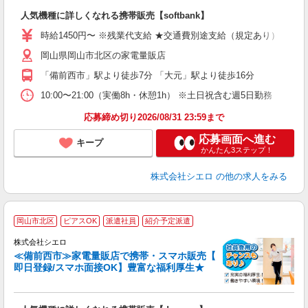
即
人気機種に詳しくなれる携帯販売【softbank】
あ
時給1450円〜 ※残業代支給 ★交通費別途支給（規定あり） ゜+゜
K
岡山県岡山市北区の家電量販店
貸
「備前西市」駅より徒歩7分 「大元」駅より徒歩16分
10:00〜21:00（実働8h・休憩1h） ※土日祝含む週5日勤務
応募締め切り2026/08/31 23:59まで
応募画面へ進む
キープ
かんたん3ステップ！
株式会社シエロ
の他の求人をみる
★
岡山市北区
ピアスOK
派遣社員
紹介予定派遣
♪
株式会社シエロ
≪備前西市≫家電量販店で携帯・スマホ販売【
即日登録/スマホ面接OK】豊富な福利厚生★
い
即