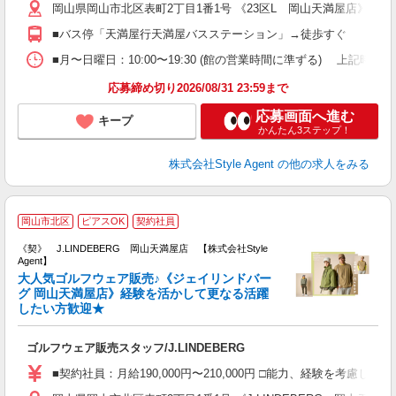
岡山県岡山市北区表町2丁目1番1号 《23区L 岡山天満屋店》
車
険
■バス停「天満屋行天満屋バスステーション」→徒歩すぐ
■月〜日曜日：10:00〜19:30 (館の営業時間に準ずる) 上記時間内シフト
応募締め切り2026/08/31 23:59まで
応募画面へ進む
キープ
かんたん3ステップ！
株式会社Style Agent
の他の求人をみる
J
岡山市北区
ピアスOK
契約社員
《契》 J.LINDEBERG 岡山天満屋店 【株式会社Style
Agent】
大人気ゴルフウェア販売♪《ジェイリンドバー
グ 岡山天満屋店》経験を活かして更なる活躍
したい方歓迎★
が
入
ゴルフウェア販売スタッフ/J.LINDEBERG
歓
ド
■契約社員：月給190,000円〜210,000円 □能力、経験を考慮
髪