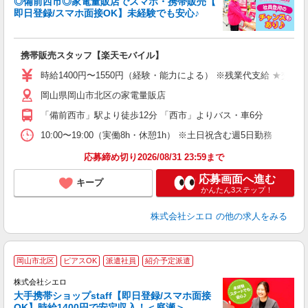
◎備前西市◎家電量販店でスマホ・携帯販売【
即日登録/スマホ面接OK】未経験でも安心♪
理
携帯販売スタッフ【楽天モバイル】
即
時給1400円〜1550円（経験・能力による） ※残業代支給 ★交通
あ
岡山県岡山市北区の家電量販店
K
「備前西市」駅より徒歩12分 「西市」よりバス・車6分
貸
10:00〜19:00（実働8h・休憩1h） ※土日祝含む週5日勤務
応募締め切り2026/08/31 23:59まで
応募画面へ進む
キープ
かんたん3ステップ！
株式会社シエロ
の他の求人をみる
★
岡山市北区
ピアスOK
派遣社員
紹介予定派遣
♪
株式会社シエロ
大手携帯ショップstaff【即日登録/スマホ面接
OK】時給1400円で安定収入！＜庭瀬＞