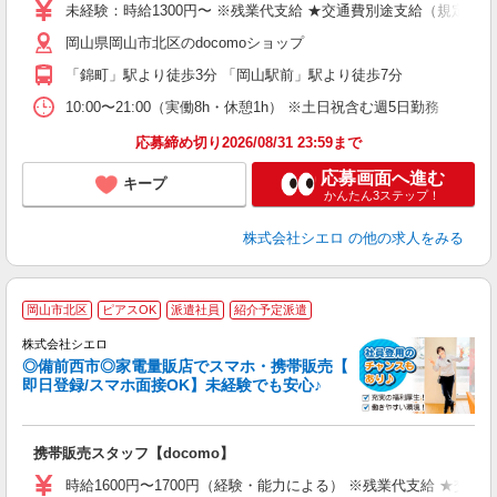
未経験：時給1300円〜 ※残業代支給 ★交通費別途支給（規定あり
あ
岡山県岡山市北区のdocomoショップ
K
「錦町」駅より徒歩3分 「岡山駅前」駅より徒歩7分
な
10:00〜21:00（実働8h・休憩1h） ※土日祝含む週5日勤務
応募締め切り2026/08/31 23:59まで
応募画面へ進む
キープ
かんたん3ステップ！
株式会社シエロ
の他の求人をみる
★
岡山市北区
ピアスOK
派遣社員
紹介予定派遣
♪
株式会社シエロ
◎備前西市◎家電量販店でスマホ・携帯販売【
即日登録/スマホ面接OK】未経験でも安心♪
理
携帯販売スタッフ【docomo】
即
躍
時給1600円〜1700円（経験・能力による） ※残業代支給 ★交通