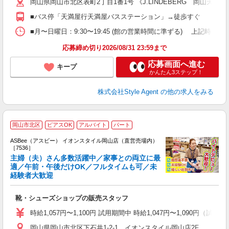
岡山県岡山市北区表町2丁目1番1号 《J.LINDEBERG 岡山天満屋
転
保
■バス停「天満屋行天満屋バスステーション」→徒歩すぐ
■月〜日曜日：9:30〜19:45 (館の営業時間に準ずる) 上記時間内シフト
応募締め切り2026/08/31 23:59まで
応募画面へ進む
キープ
かんたん3ステップ！
株式会社Style Agent
の他の求人をみる
岡山市北区
ピアスOK
アルバイト
パート
ASBee（アスビー） イオンスタイル岡山店（直営売場内）
［7536］
主婦（夫）さん多数活躍中／家事との両立に最
適／午前・午後だけOK／フルタイムも可／未
経験者大歓迎
け
履
靴・シューズショップの販売スタッフ
活
j
時給1,057円〜1,100円 試用期間中 時給1,047円〜1,090円（試用
迎
岡山県岡山市北区下石井1-2-1 イオンスタイル岡山店2F