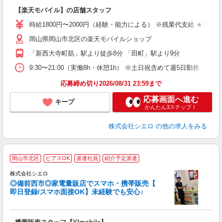
即
【楽天モバイル】の店舗スタッフ
躍
ー
時給1800円〜2000円（経験・能力による） ※残業代支給 ★交通
ピ
岡山県岡山市北区の楽天モバイルショップ
与
「新西大寺町筋」駅より徒歩8分 「田町」駅より9分
9:30〜21:00（実働8h・休憩1h） ※土日祝含めて週5日勤務
応募締め切り2026/08/31 23:59まで
応募画面へ進む
キープ
かんたん3ステップ！
株式会社シエロ
の他の求人をみる
★
岡山市北区
ピアスOK
派遣社員
紹介予定派遣
♪
株式会社シエロ
◎備前西市◎家電量販店でスマホ・携帯販売【
即日登録/スマホ面接OK】未経験でも安心♪
理