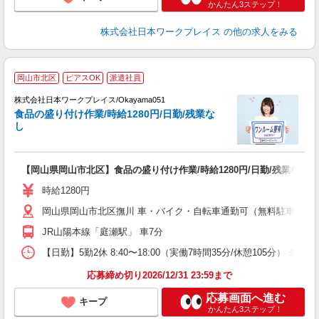
かんたん3ステップ！
株式会社日本ワークプレイス
の他の求人をみる
■
岡山市北区
ピアスOK
派遣社員
株式会社日本ワークプレイス/Okayama051
食品の盛り付け作業/時給1280円/日勤/残業な
だ
し
有
【岡山県岡山市北区】食品の盛り付け作業/時給1280円/日勤/残業なし
未
躍
時給1280円
煙
岡山県岡山市北区撫川 車・バイク・自転車通勤可（無料駐車場有
JR山陽本線「庭瀬駅」 車7分
【日勤】5勤2休 8:40〜18:00（実働7時間35分/休憩105分） ※残
応募締め切り2026/12/31 23:59まで
応募画面へ進む
キープ
かんたん3ステップ！