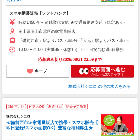
事
即
スマホ携帯販売【ソフトバンク】
あ
時給1450円〜 ※残業代支給 ★交通費別途支給（規定あり） ゜+゜
K
岡山県岡山市北区の家電量販店
貸
「備前西市」駅よりバス・車5分 「大元」駅よりバス・車7分
10:00〜21:00（実働8h・休憩1h） ※土日祝含む週5日勤務
応募締め切り2026/08/31 23:59まで
応募画面へ進む
キープ
かんたん3ステップ！
株式会社シエロ
の他の求人をみる
★
岡山市北区
ピアスOK
派遣社員
紹介予定派遣
♪
株式会社シエロ
≪備前西市≫家電量販店で携帯・スマホ販売【
即日登録/スマホ面接OK】豊富な福利厚生★
い