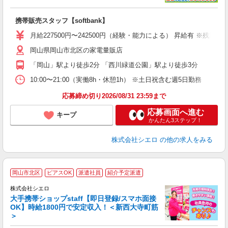
理
携帯販売スタッフ【softbank】
即
月給227500円〜242500円（経験・能力による） 昇給有 ※残
あ
岡山県岡山市北区の家電量販店
直
「岡山」駅より徒歩2分 「西川緑道公園」駅より徒歩3分
服
10:00〜21:00（実働8h・休憩1h） ※土日祝含む週5日勤務
応募締め切り2026/08/31 23:59まで
応募画面へ進む
キープ
かんたん3ステップ！
株式会社シエロ
の他の求人をみる
★
岡山市北区
ピアスOK
派遣社員
紹介予定派遣
♪
株式会社シエロ
大手携帯ショップstaff【即日登録/スマホ面接
OK】時給1800円で安定収入！＜新西大寺町筋
＞
務