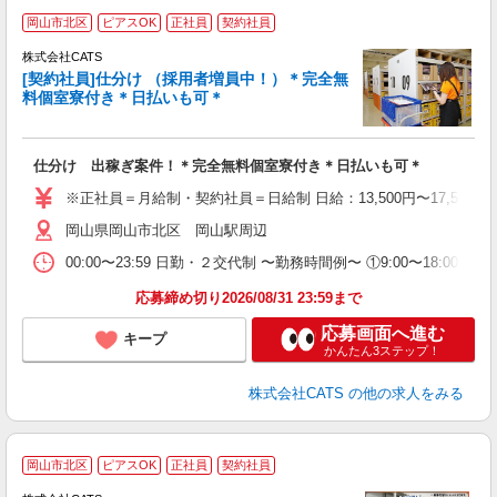
岡山市北区
ピアスOK
正社員
契約社員
入
場
株式会社CATS
婦
[契約社員]仕分け （採用者増員中！）＊完全無
～
料個室寮付き＊日払いも可＊
週
フ
ピ
仕分け 出稼ぎ案件！＊完全無料個室寮付き＊日払いも可＊
勤
※正社員＝月給制・契約社員＝日給制 日給：13,500円〜17,500
岡山県岡山市北区 岡山駅周辺
00:00〜23:59 日勤・２交代制 〜勤務時間例〜 ①9:00〜18:00 (
応募締め切り2026/08/31 23:59まで
応募画面へ進む
キープ
かんたん3ステップ！
株式会社CATS
の他の求人をみる
＼
岡山市北区
ピアスOK
正社員
契約社員
間
入