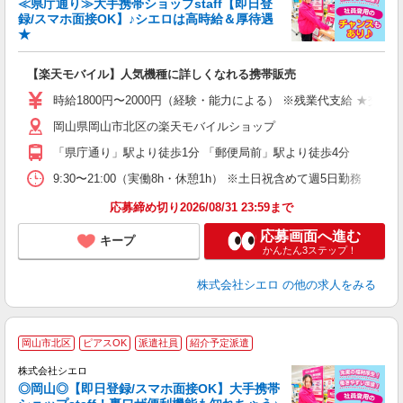
≪県庁通り≫大手携帯ショップstaff【即日登
録/スマホ面接OK】♪シエロは高時給＆厚待遇
★
い
即
【楽天モバイル】人気機種に詳しくなれる携帯販売
躍
ー
時給1800円〜2000円（経験・能力による） ※残業代支給 ★交通
ピ
岡山県岡山市北区の楽天モバイルショップ
与
「県庁通り」駅より徒歩1分 「郵便局前」駅より徒歩4分
9:30〜21:00（実働8h・休憩1h） ※土日祝含めて週5日勤務
応募締め切り2026/08/31 23:59まで
応募画面へ進む
キープ
かんたん3ステップ！
株式会社シエロ
の他の求人をみる
★
岡山市北区
ピアスOK
派遣社員
紹介予定派遣
♪
株式会社シエロ
◎岡山◎【即日登録/スマホ面接OK】大手携帯