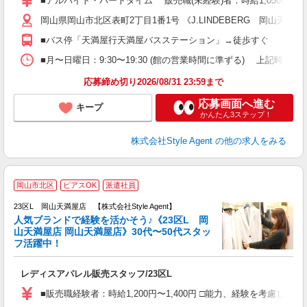
■アルバイト・パートタイム 販売職(未経験)者：時給1,050円〜1
週
岡山県岡山市北区表町2丁目1番1号 《J.LINDEBERG 岡山天満屋
装
K
■バス停「天満屋行天満屋バスステーション」→徒歩すぐ
ー
■月〜日曜日：9:30〜19:30 (館の営業時間に準ずる) 上記時間内シフト制
応募締め切り2026/08/31 23:59まで
応募画面へ進む
キープ
かんたん3ステップ！
株式会社Style Agent
の他の求人をみる
2
岡山市北区
ピアスOK
派遣社員
自
23区L 岡山天満屋店 【株式会社Style Agent】
人気ブランドで経験を活かそう♪《23区L 岡
る
山天満屋店 岡山天満屋店》30代〜50代スタッ
フ活躍中！
と
入
レディスアパレル販売スタッフ/23区L
躍
（
■販売職経験者：時給1,200円〜1,400円 □能力、経験を考慮
方