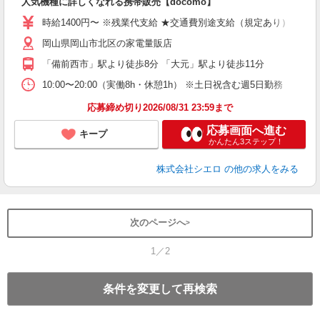
人気機種に詳しくなれる携帯販売【docomo】
あ
時給1400円〜 ※残業代支給 ★交通費別途支給（規定あり） ゜+゜
K
岡山県岡山市北区の家電量販店
貸
「備前西市」駅より徒歩8分 「大元」駅より徒歩11分
10:00〜20:00（実働8h・休憩1h） ※土日祝含む週5日勤務
応募締め切り2026/08/31 23:59まで
応募画面へ進む
キープ
かんたん3ステップ！
株式会社シエロ
の他の求人をみる
次のページへ
1／2
条件を変更して再検索