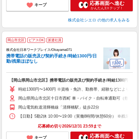
応募画面へ進む
キープ
かんたん3ステップ！
株式会社シエロ
の他の求人をみる
■
岡山市北区
ピアスOK
派遣社員
株式会社日本ワークプレイス/Okayama071
携帯電話の販売及び契約手続き/時給1300円/日
だ
勤/残業ほぼなし
有
【岡山県岡山市北区】携帯電話の販売及び契約手続き/時給1300円/日勤
即
土
時給1300円〜1400円 ※資格・免許、勤務帯、経験などにより異
ク
岡山県岡山市北区十日市西町 車・バイク・自転車通勤可（敷地内
岡山電気軌道清輝橋線「清輝橋駅」徒歩22分
【日勤】5勤2休 10:00〜19:00（実働8時間/休憩60分） ※残業目安：0
応募締め切り2026/12/31 23:59まで
応募画面へ進む
キープ