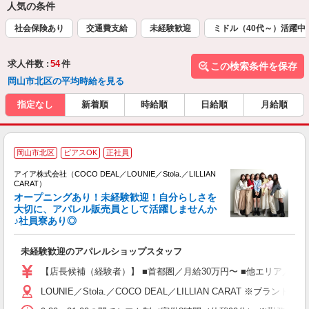
人気の条件
社会保険あり
交通費支給
未経験歓迎
ミドル（40代～）活躍中
求人件数 :
54
件
この検索条件を保存
岡山市北区の平均時給を見る
指定なし
新着順
時給順
日給順
月給順
岡山市北区
ピアスOK
正社員
アイア株式会社（COCO DEAL／LOUNIE／Stola.／LILLIAN
CARAT）
オープニングあり！未経験歓迎！自分らしさを
大切に、アパレル販売員として活躍しませんか
♪社員寮あり◎
と
入
未経験歓迎のアパレルショップスタッフ
迎
【店長候補（経験者）】 ■首都圏／月給30万円〜 ■他エリア／月給25万
型
LOUNIE／Stola.／COCO DEAL／LILLIAN 