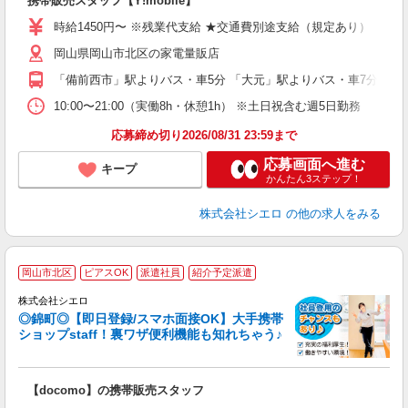
携帯販売スタッフ【Y!mobile】
即
時給1450円〜 ※残業代支給 ★交通費別途支給（規定あり） ゜+゜
あ
岡山県岡山市北区の家電量販店
K
「備前西市」駅よりバス・車5分 「大元」駅よりバス・車7分
貸
10:00〜21:00（実働8h・休憩1h） ※土日祝含む週5日勤務
応募締め切り2026/08/31 23:59まで
応募画面へ進む
キープ
かんたん3ステップ！
株式会社シエロ
の他の求人をみる
★
岡山市北区
ピアスOK
派遣社員
紹介予定派遣
♪
株式会社シエロ
◎錦町◎【即日登録/スマホ面接OK】大手携帯
ショップstaff！裏ワザ便利機能も知れちゃう♪
理
【docomo】の携帯販売スタッフ
即