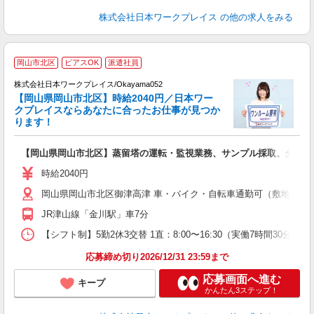
株式会社日本ワークプレイス
の他の求人をみる
■
岡山市北区
ピアスOK
派遣社員
株式会社日本ワークプレイス/Okayama052
【岡山県岡山市北区】時給2040円／日本ワー
だ
クプレイスならあなたに合ったお仕事が見つか
ります！
有
【岡山県岡山市北区】蒸留塔の運転・監視業務、サンプル採取、分析業務、
即
日
時給2040円
通
岡山県岡山市北区御津高津 車・バイク・自転車通勤可（敷地内無
JR津山線「金川駅」車7分
【シフト制】5勤2休3交替 1直：8:00〜16:30（実働7時間30分/休憩6
応募締め切り2026/12/31 23:59まで
応募画面へ進む
キープ
かんたん3ステップ！