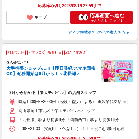
り
応募締め切り2026/08/19 23:59まで
応募画面へ進む
キープ
かんたん3ステップ！
アイア株式会社
の他の求人をみる
★
岡山市北区
ピアスOK
派遣社員
紹介予定派遣
♪
株式会社シエロ
大手携帯ショップstaff【即日登録/スマホ面接
OK】勤務開始は9月から！＜北長瀬＞
務
即
9月から始める【楽天モバイル】の店舗スタッフ
躍
ー
時給1800円〜2000円（経験・能力による） ※残業代支給 ★交通
ピ
岡山県岡山市北区の楽天モバイルショップ
与
「北長瀬」駅より徒歩8分 「備前西市」駅より徒歩18分
9:30〜21:00（実働8ｈ・休憩1ｈ） ※土日祝含む週5日勤務
応募締め切り2026/08/31 23:59まで