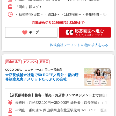
費
「岡山」駅スグ！
＜勤務時間/日数＞ ・週2日〜 ・1日3時間〜 ＜募集時間＞ 8:45〜
応募締め切り2026/08/25 23:59まで
応募画面へ進む
キープ
かんたん3ステップ！
株式会社ジーフット
の他の求人をみる
岡山市北区
ピアスOK
正社員
ご
連
COCO DEAL（ココディール）岡山一番街店
☆店長候補☆社割で50％OFF／海外・都内研
修制度充実／メリットたっぷりの会社
い
【店長候補募集】接客・販売・お店作り〜マネジメントまでお任せしま
入
た
未経験：月給222,100円〜350,000円 経験者（店長候補）
ス
≪岡山一番街店≫ 岡山県岡山市北区駅元町 1-1 Ｂ１Ｆ 区画５０
K