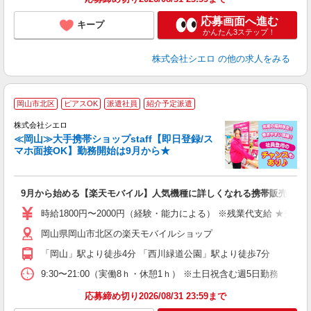
応募画面へ進む
キープ
かんたん3ステップ！
株式会社シエロ
の他の求人をみる
★
岡山市北区
ピアスOK
派遣社員
紹介予定派遣
♪
株式会社シエロ
≪岡山≫大手携帯ショップstaff【即日登録/ス
マホ面接OK】勤務開始は9月から★
い
即
9月から始める【楽天モバイル】人気機種に詳しくなれる携帯販売
躍
ー
時給1800円〜2000円（経験・能力による） ※残業代支給 ★交通
ピ
岡山県岡山市北区の楽天モバイルショップ
与
「岡山」駅より徒歩4分 「西川緑道公園」駅より徒歩7分
9:30〜21:00（実働8ｈ・休憩1ｈ） ※土日祝含む週5日勤務
応募締め切り2026/08/31 23:59まで