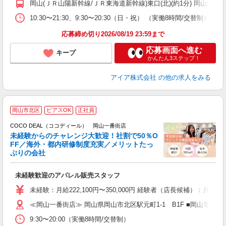
岡山(ＪＲ山陽新幹線/ＪＲ東海道新幹線)東口(北)(約1分) 岡山(ＪＲ瀬戸
あ
10:30〜21:30、9:30〜20:30（日・祝） （実働8時間/交替制）
応募締め切り2026/08/19 23:59まで
応募画面へ進む
キープ
かんたん3ステップ！
アイア株式会社
の他の求人をみる
岡山市北区
ピアスOK
正社員
ご
連
COCO DEAL（ココディール） 岡山一番街店
未経験からのチャレンジ大歓迎！社割で50％O
FF／海外・都内研修制度充実／メリットたっ
ぷりの会社
い
未経験歓迎のアパレル販売スタッフ
入
未経験：月給222,100円〜350,000円 経験者（店長候補）
迎
≪岡山一番街店≫ 岡山県岡山市北区駅元町1-1 B1F ■岡山電
型
9:30〜20:00（実働8時間/交替制）