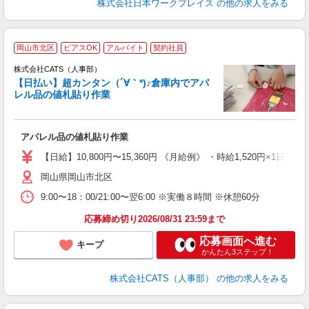
株式会社日本ワークプレイス
の他の求人をみる
岡山市北区
ピアスOK
アルバイト
契約社員
う
株式会社CATS（人事部）
入
【日払い】超カンタン（´∀｀*)♪倉庫内でアパ
た
レル品の値札貼り作業
歓
ン
入
アパレル品の値札貼り作業
完
間
【日給】10,800円〜15,360円 《月給例》 ・時給1,520円×1日8h×
髪
岡山県岡山市北区
9:00〜18：00/21:00〜翌6:00 ※実働８時間 ※休憩60分
応募締め切り2026/08/31 23:59まで
応募画面へ進む
キープ
かんたん3ステップ！
株式会社CATS（人事部）
の他の求人をみる