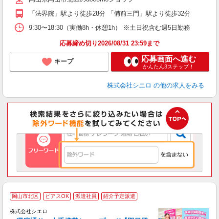
「法界院」駅より徒歩28分 「備前三門」駅より徒歩32分
あ
9:30〜18:30（実働8h・休憩1h） ※土日祝含む週5日勤務
応募締め切り2026/08/31 23:59まで
応募画面へ進む
キープ
かんたん3ステップ！
株式会社シエロ
の他の求人をみる
★
岡山市北区
ピアスOK
派遣社員
紹介予定派遣
♪
株式会社シエロ