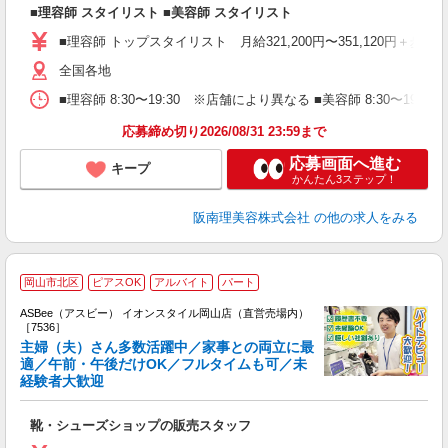
■理容師 スタイリスト ■美容師 スタイリスト
入
資
■理容師 トップスタイリスト 月給321,200円〜351,120円＋歩合
ブ
自
全国各地
ク
■理容師 8:30〜19:30 ※店舗により異なる ■美容師 8:30〜19
ン
応募締め切り2026/08/31 23:59まで
登
応募画面へ進む
キープ
かんたん3ステップ！
阪南理美容株式会社
の他の求人をみる
岡山市北区
ピアスOK
アルバイト
パート
ASBee（アスビー） イオンスタイル岡山店（直営売場内）
［7536］
主婦（夫）さん多数活躍中／家事との両立に最
適／午前・午後だけOK／フルタイムも可／未
経験者大歓迎
け
履
靴・シューズショップの販売スタッフ
活