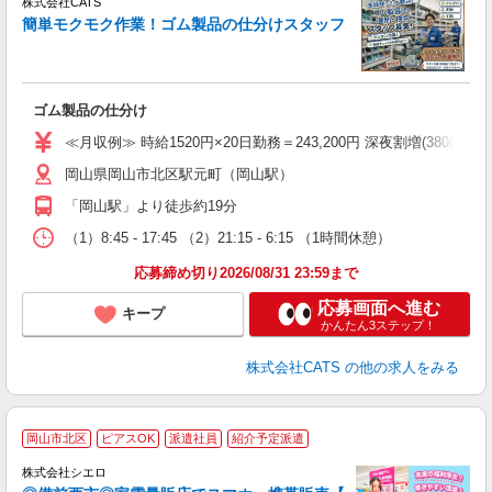
株式会社CATS
量
簡単モクモク作業！ゴム製品の仕分けスタッフ
卒
中
休
ル
ゴム製品の仕分け
（
食
≪月収例≫ 時給1520円×20日勤務＝243,200円 深夜割増(380円)×60時
岡山県岡山市北区駅元町（岡山駅）
「岡山駅」より徒歩約19分
（1）8:45 - 17:45 （2）21:15 - 6:15 （1時間休憩）
応募締め切り2026/08/31 23:59まで
応募画面へ進む
キープ
かんたん3ステップ！
株式会社CATS
の他の求人をみる
★
岡山市北区
ピアスOK
派遣社員
紹介予定派遣
♪
株式会社シエロ