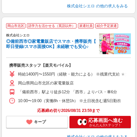
株式会社シエロ
の他の求人をみる
★
岡山市北区
語学力を活かせる（英語以外）
派遣社員
紹介予定派遣
♪
株式会社シエロ
◎備前西市◎家電量販店でスマホ・携帯販売【
即日登録/スマホ面接OK】未経験でも安心♪
理
携帯販売スタッフ【楽天モバイル】
即
時給1400円〜1550円（経験・能力による） ※残業代支給 ★交通
あ
岡山県岡山市北区の家電量販店
K
「備前西市」駅より徒歩12分 「西市」よりバス・車6分
貸
10:00〜19:00（実働8h・休憩1h） ※土日祝含む週5日勤務
応募締め切り2026/08/31 23:59まで
応募画面へ進む
キープ
かんたん3ステップ！
株式会社シエロ
の他の求人をみる