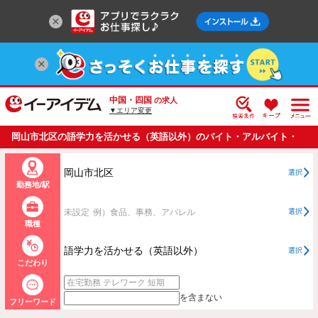
中国・四国
の求人
▼エリア変更
岡山市北区の語学力を活かせる（英語以外）のバイト・アルバイト・
パートの求人情報一覧
岡山市北区
選択
勤務地/駅
未設定
例）食品、事務、アパレル
選択
職種
語学力を活かせる（英語以外）
選択
こだわり
を含まない
フリーワード