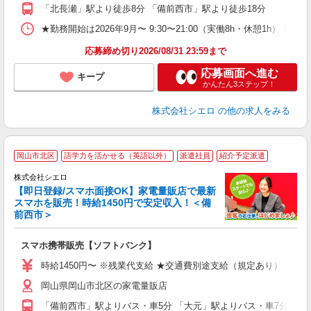
「北長瀬」駅より徒歩8分 「備前西市」駅より徒歩18分
与
★勤務開始は2026年9月〜 9:30〜21:00（実働8h・休憩1h） ※
応募締め切り2026/08/31 23:59まで
応募画面へ進む
キープ
かんたん3ステップ！
株式会社シエロ
の他の求人をみる
★
岡山市北区
語学力を活かせる（英語以外）
派遣社員
紹介予定派遣
♪
株式会社シエロ
【即日登録/スマホ面接OK】家電量販店で最新
スマホを販売！時給1450円で安定収入！＜備
前西市＞
事
即
スマホ携帯販売【ソフトバンク】
あ
時給1450円〜 ※残業代支給 ★交通費別途支給（規定あり） ゜+゜
K
岡山県岡山市北区の家電量販店
貸
「備前西市」駅よりバス・車5分 「大元」駅よりバス・車7分