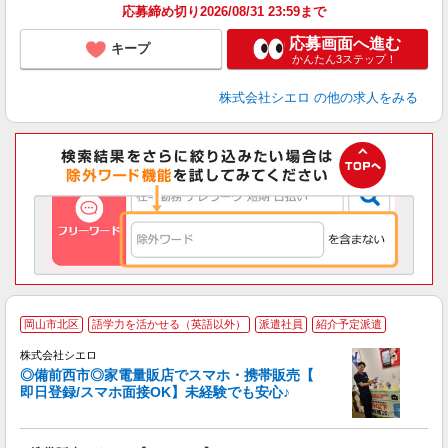
応募締め切り2026/08/31 23:59まで
応募画面へ進む
キープ
かんたん3ステップ！
株式会社シエロ
の他の求人をみる
★
岡山市北区
語学力を活かせる（英語以外）
派遣社員
紹介予定派遣
♪
株式会社シエロ
◎備前西市◎家電量販店でスマホ・携帯販売【
即日登録/スマホ面接OK】未経験でも安心♪
理