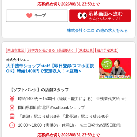
応募締め切り2026/08/31 23:59まで
応募画面へ進む
キープ
かんたん3ステップ！
株式会社シエロ
の他の求人をみる
★
岡山市北区
語学力を活かせる（英語以外）
派遣社員
紹介予定派遣
♪
株式会社シエロ
大手携帯ショップstaff【即日登録/スマホ面接
OK】時給1400円で安定収入！＜庭瀬＞
務
即
【ソフトバンク】の店舗スタッフ
あ
時給1400円〜1500円（経験・能力による） ※残業代支給 ★交通
K
岡山県岡山市北区のsoftbankショップ
貸
「庭瀬」駅より徒歩8分 「北長瀬」駅より徒歩40分
10:00〜19:00（実働8h・休憩1h） ※土日祝含め週5日勤務
応募締め切り2026/08/31 23:59まで