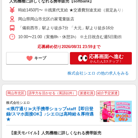
人気機種に詳しくなれる携帯販売【softbank】
あ
時給1450円〜 ※残業代支給 ★交通費別途支給（規定あり） ゜+゜
K
岡山県岡山市北区の家電量販店
貸
「備前西市」駅より徒歩7分 「大元」駅より徒歩16分
10:00〜21:00（実働8h・休憩1h） ※土日祝含む週5日勤務
応募締め切り2026/08/31 23:59まで
応募画面へ進む
キープ
かんたん3ステップ！
株式会社シエロ
の他の求人をみる
★
岡山市北区
語学力を活かせる（英語以外）
派遣社員
紹介予定派遣
♪
株式会社シエロ
≪県庁通り≫大手携帯ショップstaff【即日登
録/スマホ面接OK】♪シエロは高時給＆厚待遇
★
い
即
【楽天モバイル】人気機種に詳しくなれる携帯販売
躍