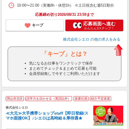
10:00〜21:00（実働8h・休憩1h） ※土日祝含む週5日勤務
応募締め切り2026/08/31 23:59まで
応募画面へ進む
キープ
かんたん3ステップ！
株式会社シエロ
の他の求人をみる
「キープ」とは？
気になるお仕事をワンクリックで保存
まとめてチェック＆まとめて応募も可能
会員登録無しで今すぐご利用いただけます
★
岡山市北区
語学力を活かせる（英語以外）
派遣社員
紹介予定派遣
♪
株式会社シエロ
≪大元≫大手携帯ショップstaff【即日登録/ス
マホ面接OK】♪シエロは高時給＆厚待遇★
い