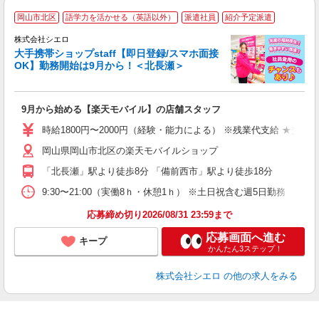
★
岡山市北区
語学力を活かせる（英語以外）
派遣社員
紹介予定派遣
♪
株式会社シエロ
大手携帯ショップstaff【即日登録/スマホ面接
OK】勤務開始は9月から！＜北長瀬＞
務
即
9月から始める【楽天モバイル】の店舗スタッフ
躍
ー
時給1800円〜2000円（経験・能力による） ※残業代支給 ★交通
ピ
岡山県岡山市北区の楽天モバイルショップ
与
「北長瀬」駅より徒歩8分 「備前西市」駅より徒歩18分
9:30〜21:00（実働8ｈ・休憩1ｈ） ※土日祝含む週5日勤務
応募締め切り2026/08/31 23:59まで
応募画面へ進む
キープ
かんたん3ステップ！
株式会社シエロ
の他の求人をみる