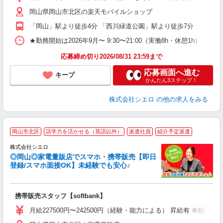
ピ
岡山県岡山市北区の楽天モバイルショップ
与
「岡山」駅より徒歩4分 「西川緑道公園」駅より徒歩7分
★勤務開始は2026年9月〜 9:30〜21:00（実働8h・休憩1h） ※
応募締め切り2026/08/31 23:59まで
応募画面へ進む
キープ
かんたん3ステップ！
株式会社シエロ
の他の求人をみる
★
岡山市北区
語学力を活かせる（英語以外）
派遣社員
紹介予定派遣
♪
株式会社シエロ
◎岡山◎家電量販店でスマホ・携帯販売【即日
登録/スマホ面接OK】未経験でも安心♪
理
携帯販売スタッフ【softbank】
即
月給227500円〜242500円（経験・能力による） 昇給有 ※残
あ