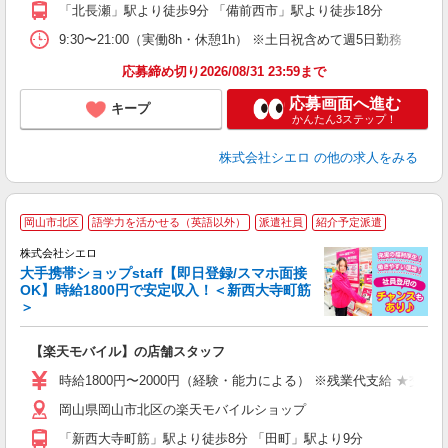
「北長瀬」駅より徒歩9分 「備前西市」駅より徒歩18分
与
9:30〜21:00（実働8h・休憩1h） ※土日祝含めて週5日勤務
応募締め切り2026/08/31 23:59まで
応募画面へ進む
キープ
かんたん3ステップ！
株式会社シエロ
の他の求人をみる
★
岡山市北区
語学力を活かせる（英語以外）
派遣社員
紹介予定派遣
♪
株式会社シエロ
大手携帯ショップstaff【即日登録/スマホ面接
OK】時給1800円で安定収入！＜新西大寺町筋
＞
務
即
【楽天モバイル】の店舗スタッフ
躍
ー
時給1800円〜2000円（経験・能力による） ※残業代支給 ★交通
ピ
岡山県岡山市北区の楽天モバイルショップ
与
「新西大寺町筋」駅より徒歩8分 「田町」駅より9分