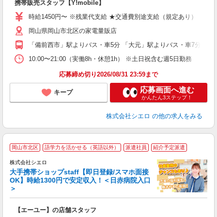
携帯販売スタッフ【Y!mobile】
即
時給1450円〜 ※残業代支給 ★交通費別途支給（規定あり） ゜+゜
あ
岡山県岡山市北区の家電量販店
K
「備前西市」駅よりバス・車5分 「大元」駅よりバス・車7分
貸
10:00〜21:00（実働8h・休憩1h） ※土日祝含む週5日勤務
応募締め切り2026/08/31 23:59まで
応募画面へ進む
キープ
かんたん3ステップ！
株式会社シエロ
の他の求人をみる
★
岡山市北区
語学力を活かせる（英語以外）
派遣社員
紹介予定派遣
♪
株式会社シエロ
大手携帯ショップstaff【即日登録/スマホ面接
OK】時給1300円で安定収入！＜日赤病院入口
＞
務
即
【エーユー】の店舗スタッフ