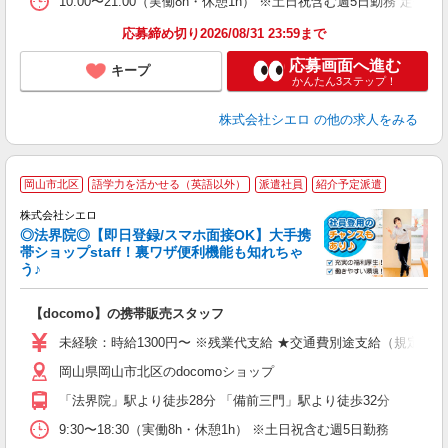
10:00〜21:00（実働8h・休憩1h） ※土日祝含む週5日勤務 定
応募締め切り2026/08/31 23:59まで
応募画面へ進む
キープ
かんたん3ステップ！
株式会社シエロ
の他の求人をみる
★
岡山市北区
語学力を活かせる（英語以外）
派遣社員
紹介予定派遣
♪
株式会社シエロ
◎法界院◎【即日登録/スマホ面接OK】大手携
帯ショップstaff！裏ワザ便利機能も知れちゃ
う♪
理
【docomo】の携帯販売スタッフ
即
未経験：時給1300円〜 ※残業代支給 ★交通費別途支給（規定あり
あ
岡山県岡山市北区のdocomoショップ
通
「法界院」駅より徒歩28分 「備前三門」駅より徒歩32分
あ
9:30〜18:30（実働8h・休憩1h） ※土日祝含む週5日勤務