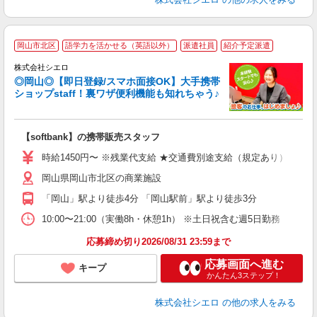
★
岡山市北区
語学力を活かせる（英語以外）
派遣社員
紹介予定派遣
♪
株式会社シエロ
◎岡山◎【即日登録/スマホ面接OK】大手携帯
ショップstaff！裏ワザ便利機能も知れちゃう♪
理
【softbank】の携帯販売スタッフ
即
時給1450円〜 ※残業代支給 ★交通費別途支給（規定あり） ゜+゜
あ
岡山県岡山市北区の商業施設
K
「岡山」駅より徒歩4分 「岡山駅前」駅より徒歩3分
な
10:00〜21:00（実働8h・休憩1h） ※土日祝含む週5日勤務
応募締め切り2026/08/31 23:59まで
応募画面へ進む
キープ
かんたん3ステップ！
株式会社シエロ
の他の求人をみる