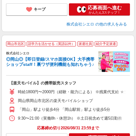
応募画面へ進む
キープ
かんたん3ステップ！
株式会社シエロ
の他の求人をみる
★
岡山市北区
語学力を活かせる（英語以外）
派遣社員
紹介予定派遣
♪
株式会社シエロ
◎岡山◎【即日登録/スマホ面接OK】大手携帯
ショップstaff！裏ワザ便利機能も知れちゃう♪
理
【楽天モバイル】の携帯販売スタッフ
即
躍
時給1800円〜2000円（経験・能力による） ※残業代支給 ★交通
ー
岡山県岡山市北区の楽天モバイルショップ
ピ
「岡山」駅より徒歩4分 「岡山駅前」駅より徒歩5分
与
9:30〜21:00（実働8h・休憩1h） ※土日祝含めて週5日勤務
応募締め切り2026/08/31 23:59まで