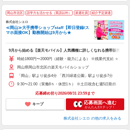
★
岡山市北区
語学力を活かせる（英語以外）
派遣社員
紹介予定派遣
♪
株式会社シエロ
≪岡山≫大手携帯ショップstaff【即日登録/ス
マホ面接OK】勤務開始は9月から★
い
即
9月から始める【楽天モバイル】人気機種に詳しくなれる携帯販売
躍
ー
時給1800円〜2000円（経験・能力による） ※残業代支給 ★交通
ピ
岡山県岡山市北区の楽天モバイルショップ
与
「岡山」駅より徒歩4分 「西川緑道公園」駅より徒歩7分
9:30〜21:00（実働8ｈ・休憩1ｈ） ※土日祝含む週5日勤務
応募締め切り2026/08/31 23:59まで
応募画面へ進む
キープ
かんたん3ステップ！
株式会社シエロ
の他の求人をみる