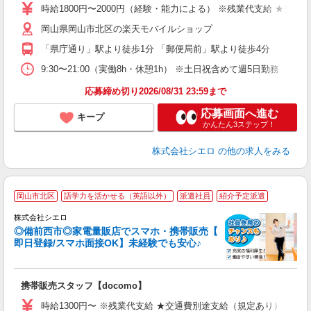
ー
時給1800円〜2000円（経験・能力による） ※残業代支給 ★交通
ピ
岡山県岡山市北区の楽天モバイルショップ
与
「県庁通り」駅より徒歩1分 「郵便局前」駅より徒歩4分
9:30〜21:00（実働8h・休憩1h） ※土日祝含めて週5日勤務
応募締め切り2026/08/31 23:59まで
応募画面へ進む
キープ
かんたん3ステップ！
株式会社シエロ
の他の求人をみる
★
岡山市北区
語学力を活かせる（英語以外）
派遣社員
紹介予定派遣
♪
株式会社シエロ
◎備前西市◎家電量販店でスマホ・携帯販売【
即日登録/スマホ面接OK】未経験でも安心♪
理
携帯販売スタッフ【docomo】
即
時給1300円〜 ※残業代支給 ★交通費別途支給（規定あり） ゜+゜