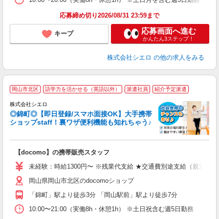
応募締め切り2026/08/31 23:59まで
応募画面へ進む
キープ
かんたん3ステップ！
株式会社シエロ
の他の求人をみる
★
岡山市北区
語学力を活かせる（英語以外）
派遣社員
紹介予定派遣
♪
株式会社シエロ
◎錦町◎【即日登録/スマホ面接OK】大手携帯
ショップstaff！裏ワザ便利機能も知れちゃう♪
理
【docomo】の携帯販売スタッフ
即
未経験：時給1300円〜 ※残業代支給 ★交通費別途支給（規定あり
あ
岡山県岡山市北区のdocomoショップ
K
「錦町」駅より徒歩3分 「岡山駅前」駅より徒歩7分
な
10:00〜21:00（実働8h・休憩1h） ※土日祝含む週5日勤務