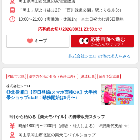
岡山県岡山市北区の家電量販店
直
「岡山」駅より徒歩2分 「西川緑道公園」駅より徒歩3分
服
10:00〜21:00（実働8h・休憩1h） ※土日祝含む週5日勤務
応募締め切り2026/08/31 23:59まで
応募画面へ進む
キープ
かんたん3ステップ！
株式会社シエロ
の他の求人をみる
★
岡山市北区
語学力を活かせる（英語以外）
派遣社員
紹介予定派遣
♪
株式会社シエロ
◎北長瀬◎【即日登録/スマホ面接OK】大手携
帯ショップstaff！勤務開始は9月〜♪
理
9月から始める【楽天モバイル】の携帯販売スタッフ
即
躍
時給1800円〜2000円（経験・能力による） ※残業代支給 ★交通
ー
岡山県岡山市北区の楽天モバイルショップ
ピ