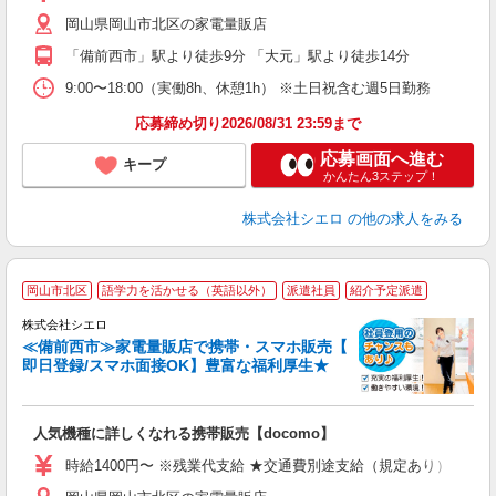
あ
岡山県岡山市北区の家電量販店
通
「備前西市」駅より徒歩9分 「大元」駅より徒歩14分
あ
9:00〜18:00（実働8h、休憩1h） ※土日祝含む週5日勤務
応募締め切り2026/08/31 23:59まで
応募画面へ進む
キープ
かんたん3ステップ！
株式会社シエロ
の他の求人をみる
★
岡山市北区
語学力を活かせる（英語以外）
派遣社員
紹介予定派遣
♪
株式会社シエロ
≪備前西市≫家電量販店で携帯・スマホ販売【
即日登録/スマホ面接OK】豊富な福利厚生★
い
即
人気機種に詳しくなれる携帯販売【docomo】
あ
時給1400円〜 ※残業代支給 ★交通費別途支給（規定あり） ゜+゜
K