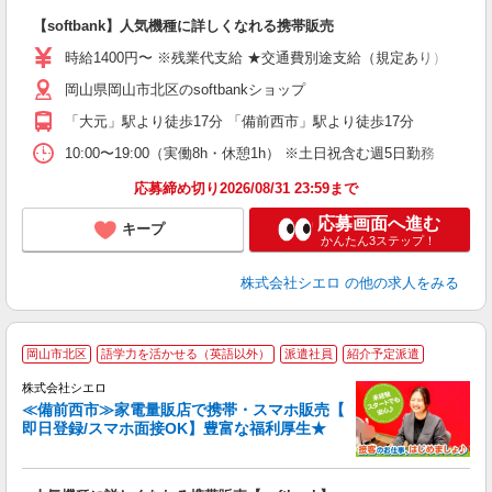
即
【softbank】人気機種に詳しくなれる携帯販売
あ
時給1400円〜 ※残業代支給 ★交通費別途支給（規定あり） ゜+゜
K
岡山県岡山市北区のsoftbankショップ
貸
「大元」駅より徒歩17分 「備前西市」駅より徒歩17分
10:00〜19:00（実働8h・休憩1h） ※土日祝含む週5日勤務
応募締め切り2026/08/31 23:59まで
応募画面へ進む
キープ
かんたん3ステップ！
株式会社シエロ
の他の求人をみる
★
岡山市北区
語学力を活かせる（英語以外）
派遣社員
紹介予定派遣
♪
株式会社シエロ
≪備前西市≫家電量販店で携帯・スマホ販売【
即日登録/スマホ面接OK】豊富な福利厚生★
い
即