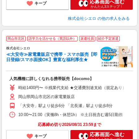
応募画面へ進む
キープ
かんたん3ステップ！
株式会社シエロ
の他の求人をみる
★
岡山市北区
語学力を活かせる（英語以外）
派遣社員
紹介予定派遣
♪
株式会社シエロ
≪大安寺≫家電量販店で携帯・スマホ販売【即
日登録/スマホ面接OK】豊富な福利厚生★
い
即
人気機種に詳しくなれる携帯販売【docomo】
あ
時給1400円〜 ※残業代支給 ★交通費別途支給（規定あり） ゜+゜
K
岡山県岡山市北区の家電量販店
貸
「大安寺」駅より徒歩6分 「北長瀬」駅より徒歩8分
10:00〜21:00（実働8h・休憩1h） ※土日祝含む週5日勤務
応募締め切り2026/08/31 23:59まで
応募画面へ進む
キープ