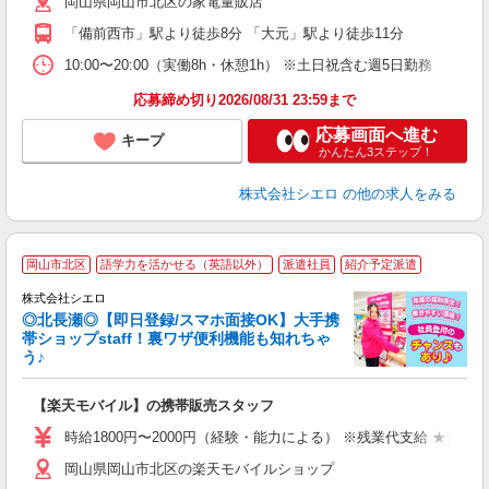
岡山県岡山市北区の家電量販店
貸
「備前西市」駅より徒歩8分 「大元」駅より徒歩11分
10:00〜20:00（実働8h・休憩1h） ※土日祝含む週5日勤務
応募締め切り2026/08/31 23:59まで
応募画面へ進む
キープ
かんたん3ステップ！
株式会社シエロ
の他の求人をみる
★
岡山市北区
語学力を活かせる（英語以外）
派遣社員
紹介予定派遣
♪
株式会社シエロ
◎北長瀬◎【即日登録/スマホ面接OK】大手携
帯ショップstaff！裏ワザ便利機能も知れちゃ
う♪
理
【楽天モバイル】の携帯販売スタッフ
即
躍
時給1800円〜2000円（経験・能力による） ※残業代支給 ★交通
ー
岡山県岡山市北区の楽天モバイルショップ
ピ