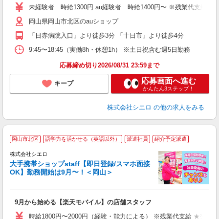
あ
未経験者 時給1300円 au経験者 時給1400円〜 ※残業代支給
通
岡山県岡山市北区のauショップ
あ
「日赤病院入口」より徒歩3分 「十日市」より徒歩4分
9:45〜18:45（実働8h・休憩1h） ※土日祝含む週5日勤務
応募締め切り2026/08/31 23:59まで
応募画面へ進む
キープ
かんたん3ステップ！
株式会社シエロ
の他の求人をみる
★
岡山市北区
語学力を活かせる（英語以外）
派遣社員
紹介予定派遣
♪
株式会社シエロ
大手携帯ショップstaff【即日登録/スマホ面接
OK】勤務開始は9月〜！＜岡山＞
務
即
9月から始める【楽天モバイル】の店舗スタッフ
躍
ー
時給1800円〜2000円（経験・能力による） ※残業代支給 ★交通