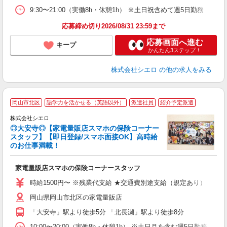
9:30〜21:00（実働8h・休憩1h） ※土日祝含めて週5日勤務
応募締め切り2026/08/31 23:59まで
応募画面へ進む
キープ
かんたん3ステップ！
株式会社シエロ
の他の求人をみる
岡山市北区
語学力を活かせる（英語以外）
派遣社員
紹介予定派遣
ス
株式会社シエロ
◎大安寺◎【家電量販店スマホの保険コーナー
スタッフ】【即日登録/スマホ面接OK】高時給
のお仕事満載！
機
家電量販店スマホの保険コーナースタッフ
即
時給1500円〜 ※残業代支給 ★交通費別途支給（規定あり） ゜+゜
あ
岡山県岡山市北区の家電量販店
ィ
「大安寺」駅より徒歩5分 「北長瀬」駅より徒歩8分
10:00〜20:00（実働8h・休憩1h） ※土日月を含む週5日勤務