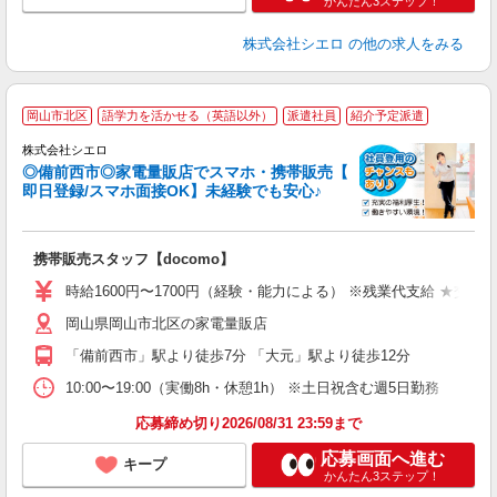
かんたん3ステップ！
株式会社シエロ
の他の求人をみる
★
岡山市北区
語学力を活かせる（英語以外）
派遣社員
紹介予定派遣
♪
株式会社シエロ
◎備前西市◎家電量販店でスマホ・携帯販売【
即日登録/スマホ面接OK】未経験でも安心♪
理
携帯販売スタッフ【docomo】
即
躍
時給1600円〜1700円（経験・能力による） ※残業代支給 ★交通
ー
岡山県岡山市北区の家電量販店
自
「備前西市」駅より徒歩7分 「大元」駅より徒歩12分
ど
10:00〜19:00（実働8h・休憩1h） ※土日祝含む週5日勤務
応募締め切り2026/08/31 23:59まで
応募画面へ進む
キープ
かんたん3ステップ！