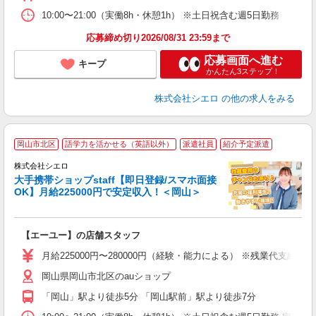
10:00〜21:00（実働8h・休憩1h） ※土日祝含む週5日勤務
応募締め切り2026/08/31 23:59まで
応募画面へ進む
キープ
かんたん3ステップ！
株式会社シエロ
の他の求人をみる
★
岡山市北区
語学力を活かせる（英語以外）
派遣社員
紹介予定派遣
♪
株式会社シエロ
大手携帯ショップstaff【即日登録/スマホ面接
OK】月給225000円で安定収入！＜岡山＞
務
即
【エーユー】の店舗スタッフ
あ
月給225000円〜280000円（経験・能力による） ※残業代支給
通
岡山県岡山市北区のauショップ
あ
「岡山」駅より徒歩5分 「岡山駅前」駅より徒歩7分