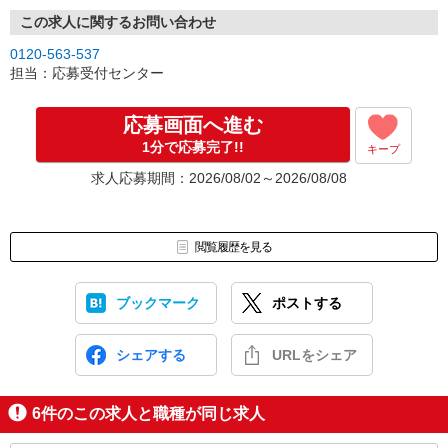
※携帯電話番号の登録不備等、SMSが配信されない場合には別途ご
連絡させて頂きます。
この求人に関するお問い合わせ
↓
0120-563-537
［3］面接実施。履歴書（写真貼付）をお持ちください。
担当：応募受付センター
面接では仕事内容や職場についてなど、気になることやご希望は
なんでもお聞かせくださいね。
↓
応募画面へ進む
［4］ 採用決定のご連絡。勤務開始日もお気軽にご相談ください。
1分で応募完了!!
キープ
【電話受付】
求人応募期間：2026/08/02～2026/08/08
10:00〜20:00 ※年末年始除く
閲覧履歴を見る
ブックマーク
ポストする
シェアする
URLをシェア
6
件のこの求人と職種が同じ求人