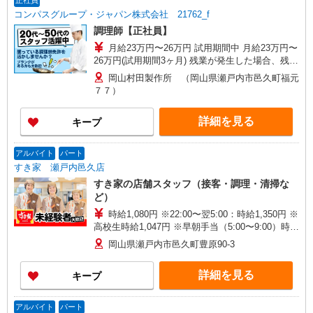
正社員
コンパスグループ・ジャパン株式会社 21762_f
調理師【正社員】
月給23万円〜26万円 試用期間中 月給23万円〜
26万円(試用期間3ヶ月) 残業が発生した場合、残業
代を1分単位で別途支給します。 ※給与は経験や
岡山村田製作所 （岡山県瀬戸内市邑久町福元
前職給与に応じて決定します。
７７）
詳細を見る
キープ
アルバイト
パート
すき家 瀬戸内邑久店
すき家の店舗スタッフ（接客・調理・清掃な
ど）
時給1,080円 ※22:00〜翌5:00：時給1,350円 ※
高校生時給1,047円 ※早朝手当（5:00〜9:00）時給
＋150円
岡山県瀬戸内市邑久町豊原90-3
詳細を見る
キープ
アルバイト
パート