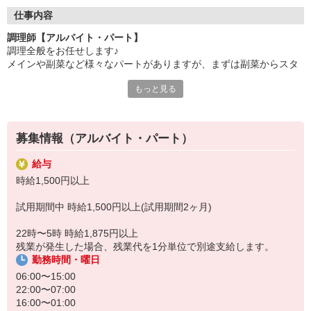
●20代〜50代の幅広い年代のスタッフが活躍中
仕事内容
主婦(夫)・フリーター・学生の方等、幅広い年代のスタッフが活
調理師【アルバイト・パート】
躍中
調理全般をお任せします♪
メインや副菜など様々なパートがありますが、まずは副菜からスタ
●安心の教育体制
ート。
入社後は先輩たちが優しくフォローしながら進めますので、
もっと見る
安心してお仕事を始められます。
《1日の流れ》
1.調理の準備
【会社について】
器具のスイッチやガスを点けます
給食受託の外資系大手企業、コンパスグループ・ジャパン。
募集情報（アルバイト・パート）
2.食材の確認と下ごしらえ
全国約1,500ヵ所で「コントラクトフードサービス」を展開して
3.調理スタート
います
給与
4.自分の持ち場が終了したら他の人のお手伝い
時給1,500円以上
レシピやメニューもきちんとあり、メイン担当や副菜担当等、
試用期間中 時給1,500円以上(試用期間2ヶ月)
担当を分けて調理を進めますので、ブランクがある方もご安心下さ
い♪
22時〜5時 時給1,875円以上
残業が発生した場合、残業代を1分単位で別途支給します。
勤務時間・曜日
06:00〜15:00
22:00〜07:00
16:00〜01:00