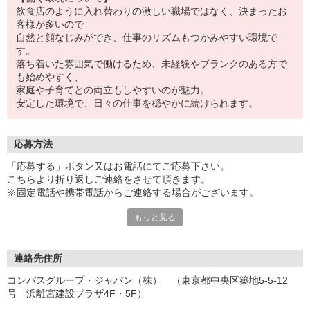
飲食店のように入れ替わりの激しい職場ではなく、決まったお
客様が多いので
自然と顔なじみができ、仕事のリズムもつかみやすい環境で
す。
落ち着いた雰囲気で働けるため、未経験やブランクのある方で
も始めやすく、
家庭や子育てとの両立もしやすいのが魅力。
安定した環境で、日々の仕事を穏やかに続けられます。
応募方法
「応募する」ボタン又はお電話にてご応募下さい。
こちらより折り返しご連絡をさせて頂きます。
※固定電話や携帯電話からご連絡する場合がございます。
もっと見る
【WEB応募受付後の流れ】
［1］「応募する」ボタンよりご応募下さい♪
↓
［2］携帯のショートメッセージ（SMS）に質問フォームをお送り
連絡先住所
させて頂きますので、
コンパスグループ・ジャパン（株） （東京都中央区築地5-5-12
メッセージに従ってご質問にご回答頂き、ご都合の良い面接日
号 浜離宮建設プラザ4F・5F）
程をご選択ください♪