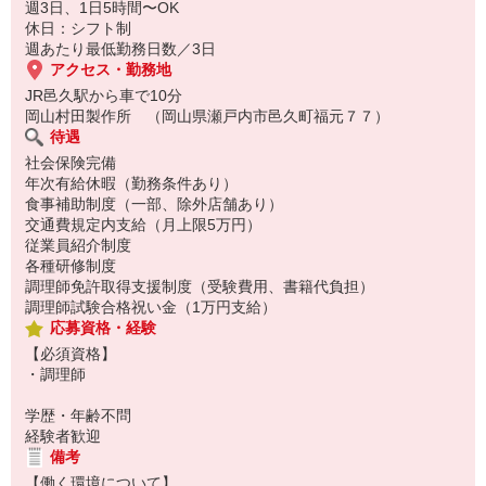
週3日、1日5時間〜OK
休日：シフト制
週あたり最低勤務日数／3日
アクセス・勤務地
JR邑久駅から車で10分
岡山村田製作所 （岡山県瀬戸内市邑久町福元７７）
待遇
社会保険完備
年次有給休暇（勤務条件あり）
食事補助制度（一部、除外店舗あり）
交通費規定内支給（月上限5万円）
従業員紹介制度
各種研修制度
調理師免許取得支援制度（受験費用、書籍代負担）
調理師試験合格祝い金（1万円支給）
応募資格・経験
【必須資格】
・調理師
学歴・年齢不問
経験者歓迎
備考
【働く環境について】