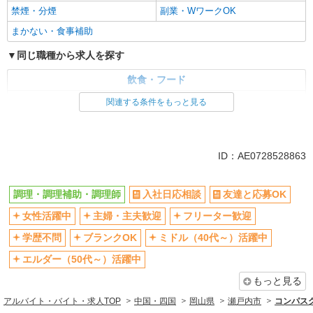
禁煙・分煙
副業・WワークOK
まかない・食事補助
同じ職種から求人を探す
飲食・フード
調理・調理補助・調理師
関連する条件をもっと見る
同じ特徴から求人を探す
ミドル（40代～）活躍中
交通費支給
ID：AE0728528863
社会保険あり
社員登用あり
大学生歓迎
副業・WワークOK
調理・調理補助・調理師
入社日応相談
友達と応募OK
まかない・食事補助
女性活躍中
主婦・主夫歓迎
フリーター歓迎
学歴不問
ブランクOK
ミドル（40代～）活躍中
エルダー（50代～）活躍中
もっと見る
アルバイト・バイト・求人TOP
中国・四国
岡山県
瀬戸内市
コンパスグ