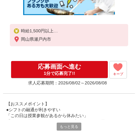
時給1,500円以上
岡山県瀬戸内市
試用期間中 時給1,500円以上(試用期間2ヶ月)
22時〜5時 時給1,875円以上
残業が発生した場合、残業代を1分単位で別途支給し
応募画面へ進む
ます。
1分で応募完了!!
キープ
求人応募期間：2026/08/02～2026/08/08
【おススメポイント】
●シフトの融通が利きやすい
「この日は授業参観があるから休みたい」
「その日は予定があるのでシフトを調整したい」等
もっと見る
家庭や趣味の都合にも柔軟に対応しますので、お気軽にご相談く
ださい