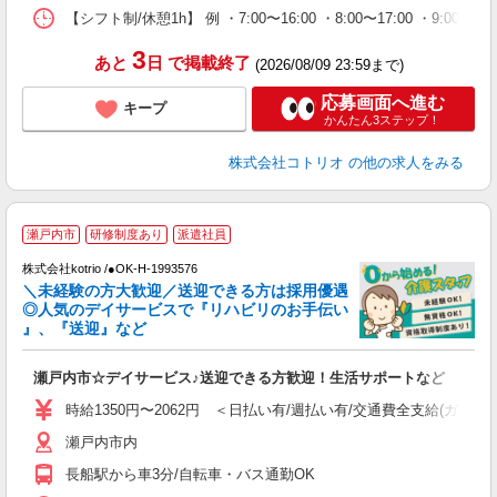
【シフト制/休憩1h】 例 ・7:00〜16:00 ・8:00〜17:00 ・9:00〜
3
あと
日
で掲載終了
(2026/08/09 23:59まで)
応募画面へ進む
キープ
かんたん3ステップ！
株式会社コトリオ
の他の求人をみる
瀬戸内市
研修制度あり
派遣社員
♪
株式会社kotrio /●OK-H-1993576
＼未経験の方大歓迎／送迎できる方は採用優遇
女
◎人気のデイサービスで『リハビリのお手伝い
ド
』、『送迎』など
活
ル
瀬戸内市☆デイサービス♪送迎できる方歓迎！生活サポートなど
自
時給1350円〜2062円 ＜日払い有/週払い有/交通費全支給(ガソリ
役
瀬戸内市内
長船駅から車3分/自転車・バス通勤OK