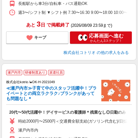
長船駅から車3分/自転車・バス通勤OK
週3〜/シフト制 ▼シフト例 7:30〜16:30 9:00〜18:00 10:
3
あと
日
で掲載終了
(2026/08/09 23:59まで)
応募画面へ進む
キープ
かんたん3ステップ！
株式会社コトリオ
の他の求人をみる
瀬戸内市
研修制度あり
派遣社員
株式会社kotrio /●OK-H-2021049
女
≪瀬戸内市≫子育て中のスタッフ活躍中！プラ
ド
イベートとの両立ラクラク♪ブランクがあって
活
も問題なし＊
ル
自
20代〜50代活躍中！デイサービスの看護師＊残業なし◎日勤のみ
役
時給2000円〜2500円＜交通費全額支給(ガソリン代含む)/日払い可
瀬戸内市内