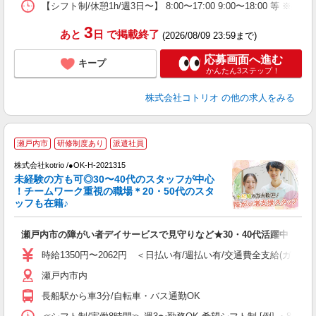
【シフト制/休憩1h/週3日〜】 8:00〜17:00 9:00〜18:00 等 ※残業
3
あと
日
で掲載終了
(2026/08/09 23:59まで)
応募画面へ進む
キープ
かんたん3ステップ！
株式会社コトリオ
の他の求人をみる
瀬戸内市
研修制度あり
派遣社員
株式会社kotrio /●OK-H-2021315
未経験の方も可◎30〜40代のスタッフが中心
女
！チームワーク重視の職場＊20・50代のスタ
ド
ッフも在籍♪
活
ル
瀬戸内市の障がい者デイサービスで見守りなど★30・40代活躍中
自
時給1350円〜2062円 ＜日払い有/週払い有/交通費全支給(ガソリ
役
瀬戸内市内
長船駅から車3分/自転車・バス通勤OK