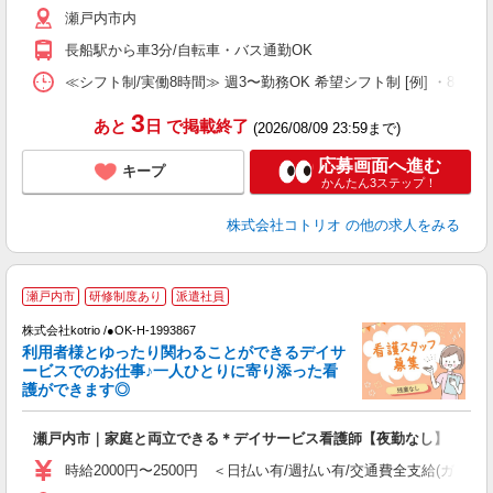
瀬戸内市内
役
長船駅から車3分/自転車・バス通勤OK
≪シフト制/実働8時間≫ 週3〜勤務OK 希望シフト制 [例] ・8:00〜17:0
3
あと
日
で掲載終了
(2026/08/09 23:59まで)
応募画面へ進む
キープ
かんたん3ステップ！
株式会社コトリオ
の他の求人をみる
応
瀬戸内市
研修制度あり
派遣社員
株式会社kotrio /●OK-H-1993867
女
利用者様とゆったり関わることができるデイサ
ド
ービスでのお仕事♪一人ひとりに寄り添った看
活
護ができます◎
ル
自
瀬戸内市｜家庭と両立できる＊デイサービス看護師【夜勤なし】
役
時給2000円〜2500円 ＜日払い有/週払い有/交通費全支給(ガソリ