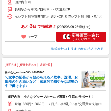
瀬戸内市内
長船駅から車3分/自転車・バス通勤OK
≪シフト制/実働8時間≫ 週3〜OK 希望シフト制 [例] ・07:00 〜 16:00
3
あと
日
で掲載終了
(2026/08/09 23:59まで)
応募画面へ進む
キープ
かんたん3ステップ！
株式会社コトリオ
の他の求人をみる
瀬戸内市
研修制度あり
派遣社員
◎
株式会社kotrio /●OK-H-1975966
女
＼家事の延長から始められる／炊事、洗濯、お
ド
散歩の付き添いなど！家庭的で穏やかな環境の
活
中で働けます♪
ル
自
瀬戸内市｜小さなグループホームで家事や生活のサポート！
役
時給1350円〜2062円 ＜日払い有/週払い有/交通費全支給(ガソリ