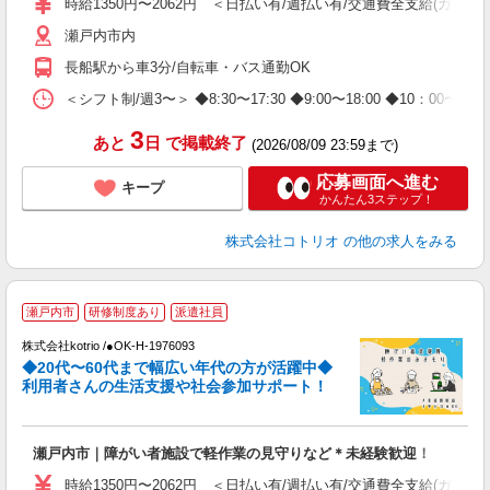
時給1350円〜2062円 ＜日払い有/週払い有/交通費全支給(ガソリ
役
瀬戸内市内
長船駅から車3分/自転車・バス通勤OK
＜シフト制/週3〜＞ ◆8:30〜17:30 ◆9:00〜18:00 ◆10：00
3
あと
日
で掲載終了
(2026/08/09 23:59まで)
応募画面へ進む
キープ
かんたん3ステップ！
株式会社コトリオ
の他の求人をみる
瀬戸内市
研修制度あり
派遣社員
株式会社kotrio /●OK-H-1976093
女
◆20代〜60代まで幅広い年代の方が活躍中◆
ド
利用者さんの生活支援や社会参加サポート！
活
ル
自
瀬戸内市｜障がい者施設で軽作業の見守りなど＊未経験歓迎！
役
時給1350円〜2062円 ＜日払い有/週払い有/交通費全支給(ガソリ