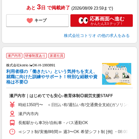
3
あと
日
で掲載終了
(2026/08/09 23:59まで)
応募画面へ進む
キープ
かんたん3ステップ！
株式会社コトリオ
の他の求人をみる
履
瀬戸内市
研修制度あり
派遣社員
株式会社kotrio /●OK-H-1993891
女
利用者様の「働きたい」という気持ちを支え、
ド
就職に向けた訓練やサポート！特別な経験や資
活
格は不要◎
ル
自
瀬戸内市｜はじめてでも安心♪教育体制◎就労支援STAFF
役
時給1350円〜 ＜日払い有/週払い有/交通費全支給(ガソリン代含む
瀬戸内市内
長船駅から車3分/自転車・バス通勤OK
≪シフト制/実働8時間≫ 週3〜OK 希望シフト制 [例] ・08:00 〜 17: