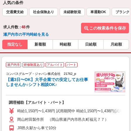
人気の条件
交通費支給
社会保険あり
未経験歓迎
車通勤OK
ブランク
求人件数 :
48
件
この検索条件を保存
瀬戸内市の平均時給を見る
指定なし
新着順
時給順
日給順
月給順
瀬戸内市
研修制度あり
アルバイト
パート
コンパスグループ・ジャパン株式会社 21762_p
く
【週3日〜OK】大手企業での安定してお仕事
しませんか♪シフト相談OK♪
大
調理補助【アルバイト・パート】
入
歓
時給1,150円〜1,438円 試用期間中 時給1,150円〜1,438円(試用
～
岡山村田製作所 （岡山県瀬戸内市邑久町福元７７）
用
日
JR邑久駅から車で10分
い