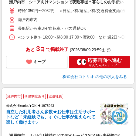
瀬戸内市｜シニア向けマンションで夜勤専従＊暮らしのお手伝い
役
時給1350円〜2062円 ＜日払い有/週払い有/交通費全支給(ガソリ
瀬戸内市内
長船駅から車3分/自転車・バス通勤OK
≪シフト例≫ 16:00〜翌8:00 17:00〜翌9:00 など 週2日〜OK 
3
あと
日
で掲載終了
(2026/08/09 23:59まで)
応募画面へ進む
キープ
かんたん3ステップ！
株式会社コトリオ
の他の求人をみる
≪
瀬戸内市
研修制度あり
派遣社員
く
株式会社kotrio /●OK-H-1975943
自立した利用者さん多数★お仕事は生活サポー
女
トなど！未経験でも、すぐに仕事が覚えられて
ド
楽しく働けます♪
活
ル
瀬戸内市｜リハビリ補助などのデイサービスSTAFF♪未経験OK