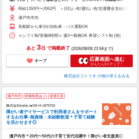
自
時給1350円〜2062円 ＜日払い有/週払い有/交通費全支給(ガソリ
役
瀬戸内市内
長船駅から車3分/自転車・バス通勤OK
≪シフト制/実働8時間≫ 週3〜勤務OK 希望シフト制 [例] ・7:30〜16:3
3
あと
日
で掲載終了
(2026/08/09 23:59まで)
応募画面へ進む
キープ
かんたん3ステップ！
株式会社コトリオ
の他の求人をみる
瀬戸内市
研修制度あり
派遣社員
お
株式会社kotrio /●OK-H-1975702
女
障がい者デイサービスで利用者さんをサポート
ド
するお仕事♪無資格・未経験歓迎＊子育て経験
活
を活かせます◎
ル
自
瀬戸内市＊20代〜50代の子育て世代活躍中！障がい者支援員◎