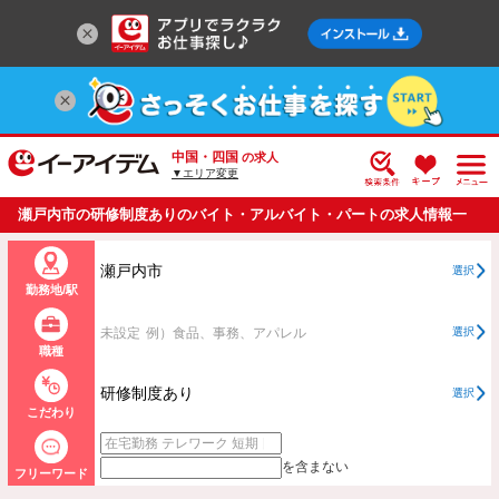
中国・四国
の求人
▼エリア変更
瀬戸内市の研修制度ありのバイト・アルバイト・パートの求人情報一
覧
瀬戸内市
選択
勤務地/駅
未設定
例）食品、事務、アパレル
選択
職種
研修制度あり
選択
こだわり
を含まない
フリーワード