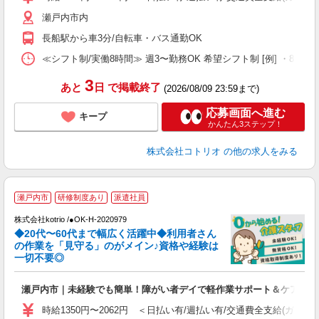
瀬戸内市内
長船駅から車3分/自転車・バス通勤OK
≪シフト制/実働8時間≫ 週3〜勤務OK 希望シフト制 [例] ・8:00〜17:0
3
あと
日
で掲載終了
(2026/08/09 23:59まで)
応募画面へ進む
キープ
かんたん3ステップ！
株式会社コトリオ
の他の求人をみる
瀬戸内市
研修制度あり
派遣社員
株式会社kotrio /●OK-H-2020979
◆20代〜60代まで幅広く活躍中◆利用者さん
さ
の作業を「見守る」のがメイン♪資格や経験は
一切不要◎
女
ド
瀬戸内市｜未経験でも簡単！障がい者デイで軽作業サポート＆ケア
活
ル
時給1350円〜2062円 ＜日払い有/週払い有/交通費全支給(ガソリ
自