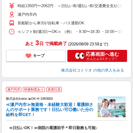
役
時給1350円〜2062円 ＜日払い有/週払い有/交通費全支給(ガソリ
瀬戸内市内
長船駅から車3分/自転車・バス通勤OK
≪シフト制/週3日〜OK≫ （例） ・9:30〜18:30 ・10:00〜19:00
3
あと
日
で掲載終了
(2026/08/09 23:59まで)
応募画面へ進む
キープ
かんたん3ステップ！
株式会社コトリオ
の他の求人をみる
瀬戸内市
研修制度あり
派遣社員
株式会社kotrio /●OK-H-1993600
≪瀬戸内市≫無資格・未経験大歓迎！看護師さ
女
んのサポート業務です！日払い可◎働いた分の
ド
給料を即GET！
活
ル
≪日払いOK！≫病院の看護助手＊即日勤務も可能♪
自