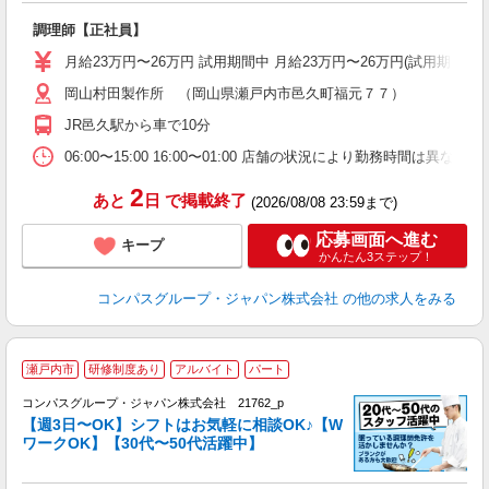
か
調理師【正社員】
入
卒
月給23万円〜26万円 試用期間中 月給23万円〜26万円(試用期
ミ
岡山村田製作所 （岡山県瀬戸内市邑久町福元７７）
あ
休
JR邑久駅から車で10分
助
06:00〜15:00 16:00〜01:00 店舗の状況により勤務時間は異なり
2
あと
日
で掲載終了
(2026/08/08 23:59まで)
応募画面へ進む
キープ
かんたん3ステップ！
コンパスグループ・ジャパン株式会社
の他の求人をみる
瀬戸内市
研修制度あり
アルバイト
パート
コンパスグループ・ジャパン株式会社 21762_p
く
【週3日〜OK】シフトはお気軽に相談OK♪【W
ワークOK】【30代〜50代活躍中】