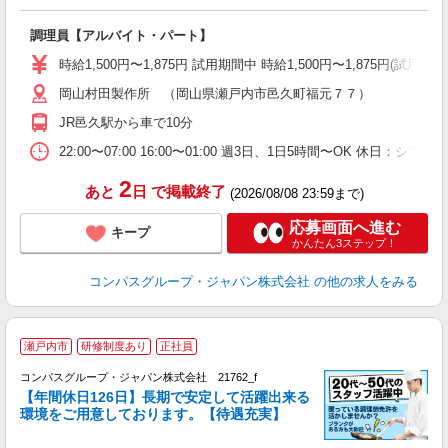
大
調理員【アルバイト・パート】
入
歓
時給1,500円〜1,875円 試用期間中 時給1,500円〜1,875円
～
岡山村田製作所 （岡山県瀬戸内市邑久町福元７７）
用
フ
JR邑久駅から車で10分
22:00〜07:00 16:00〜01:00 週3日、1日5時間〜OK 休日：
2
あと
日
で掲載終了
(2026/08/08 23:59まで)
応募画面へ進む
キープ
かんたん3ステップ！
コンパスグループ・ジャパン株式会社
の他の求人をみる
瀬戸内市
研修制度あり
正社員
コンパスグループ・ジャパン株式会社 21762_f
【年間休日126日】長期で安定して活躍出来る
環境をご用意しております。【待遇充実】