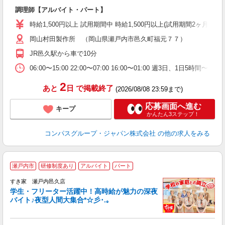
大
調理師【アルバイト・パート】
入
歓
時給1,500円以上 試用期間中 時給1,500円以上(試用期間2ヶ月)
～
岡山村田製作所 （岡山県瀬戸内市邑久町福元７７）
用
迎
JR邑久駅から車で10分
06:00〜15:00 22:00〜07:00 16:00〜01:00 週3日、1日
2
あと
日
で掲載終了
(2026/08/08 23:59まで)
応募画面へ進む
キープ
かんたん3ステップ！
コンパスグループ・ジャパン株式会社
の他の求人をみる
瀬戸内市
研修制度あり
アルバイト
パート
すき家 瀬戸内邑久店
学生・フリーター活躍中！高時給が魅力の深夜
バイト♪夜型人間大集合*☆彡･.｡
つ