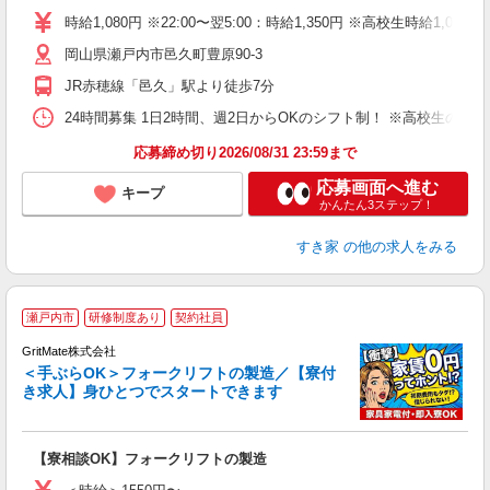
タ
時給1,080円 ※22:00〜翌5:00：時給1,350円 ※高校生時給1,047
（
岡山県瀬戸内市邑久町豊原90-3
夜
事
JR赤穂線「邑久」駅より徒歩7分
24時間募集 1日2時間、週2日からOKのシフト制！ ※高校生のシ
応募締め切り2026/08/31 23:59まで
応募画面へ進む
キープ
かんたん3ステップ！
すき家
の他の求人をみる
瀬戸内市
研修制度あり
契約社員
GritMate株式会社
＜手ぶらOK＞フォークリフトの製造／【寮付
き求人】身ひとつでスタートできます
の
中
【寮相談OK】フォークリフトの製造
W
昇