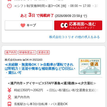
≪シフト制/実働8時間≫週3〜OK [例] ・08:00 〜 17:00 ・10:00
3
あと
日
で掲載終了
(2026/08/09 23:59まで)
応募画面へ進む
キープ
かんたん3ステップ！
株式会社コトリオ
の他の求人をみる
瀬戸内市
研修制度あり
派遣社員
す
株式会社kotrio /●OK-H-2021163
女
≪未経験・無資格OK！≫自動車が運転できれ
ド
ば即戦力！送迎や簡単な補助業務など◎日払い
活
・週払い可
ル
自
＜瀬戸内市＞デイサービスSTAFF募集≪週3勤務≫≪夕方退社≫
役
時給1350円〜2062円 ＜日払い有/週払い有/交通費全支給(ガソリ
瀬戸内市内
長船駅から車3分/自転車・バス通勤OK