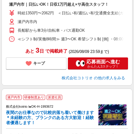
自
瀬戸内市｜日払いOK！日収1万円超え×サ高住スタッフ！
役
時給1350円〜2062円 ＜日払い有/週払い有/交通費全支給(ガソリ
瀬戸内市内
長船駅から車3分/自転車・バス通勤OK
≪シフト制/実働8時間≫ 週3〜OK 希望シフト制 [例] ・08:00 〜 17:0
3
あと
日
で掲載終了
(2026/08/09 23:59まで)
応募画面へ進む
キープ
かんたん3ステップ！
株式会社コトリオ
の他の求人をみる
瀬戸内市
研修制度あり
派遣社員
す
株式会社kotrio /●OK-H-1993672
女
夜間のお仕事なので比較的落ち着いて働けます
ド
＊未経験の方、ブランクのある方大歓迎！経験
活
者優遇します！
ル
自