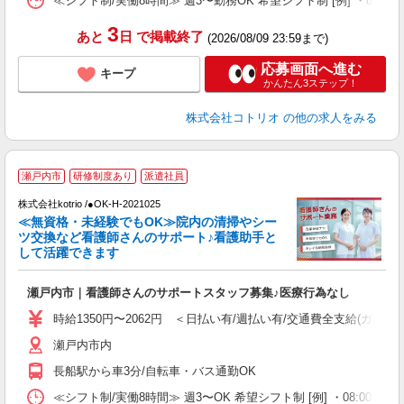
≪シフト制/実働8時間≫ 週3〜勤務OK 希望シフト制 [例] ・8:00〜17
3
あと
日
で掲載終了
(2026/08/09 23:59まで)
応募画面へ進む
キープ
かんたん3ステップ！
株式会社コトリオ
の他の求人をみる
瀬戸内市
研修制度あり
派遣社員
株式会社kotrio /●OK-H-2021025
女
≪無資格・未経験でもOK≫院内の清掃やシー
ド
ツ交換など看護師さんのサポート♪看護助手と
活
して活躍できます
ル
自
瀬戸内市｜看護師さんのサポートスタッフ募集♪医療行為なし
役
時給1350円〜2062円 ＜日払い有/週払い有/交通費全支給(ガソリ
瀬戸内市内
長船駅から車3分/自転車・バス通勤OK
≪シフト制/実働8時間≫ 週3〜OK 希望シフト制 [例] ・08:00 〜 17:0