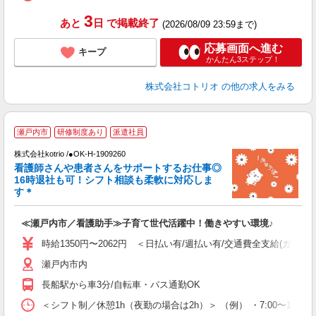
3
あと
日
で掲載終了
(2026/08/09 23:59まで)
応募画面へ進む
キープ
かんたん3ステップ！
株式会社コトリオ
の他の求人をみる
瀬戸内市
研修制度あり
派遣社員
株式会社kotrio /●OK-H-1909260
女
看護師さんや患者さんをサポートするお仕事◎
ド
16時退社も可！シフト相談も柔軟に対応しま
活
す＊
ル
自
≪瀬戸内市／看護助手≫子育て世代活躍中！働きやすい環境♪
役
時給1350円〜2062円 ＜日払い有/週払い有/交通費全支給(ガソリ
瀬戸内市内
長船駅から車3分/自転車・バス通勤OK
＜シフト制／休憩1h（夜勤の場合は2h）＞ （例） ・7:00〜16:00 ・