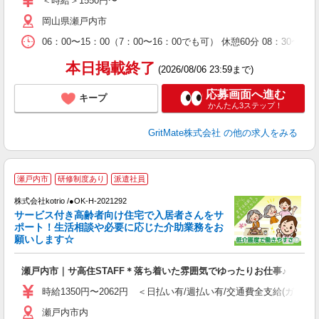
＜時給＞1550円〜
イ
岡山県瀬戸内市
助
得
06：00〜15：00（7：00〜16：00でも可） 休憩60分 08：30〜17
本日掲載終了
(2026/08/06 23:59まで)
応募画面へ進む
キープ
かんたん3ステップ！
GritMate株式会社
の他の求人をみる
2
瀬戸内市
研修制度あり
派遣社員
株式会社kotrio /●OK-H-2021292
サービス付き高齢者向け住宅で入居者さんをサ
女
ポート！生活相談や必要に応じた介助業務をお
ド
願いします☆
活
ル
瀬戸内市｜サ高住STAFF＊落ち着いた雰囲気でゆったりお仕事♪
自
時給1350円〜2062円 ＜日払い有/週払い有/交通費全支給(ガソリ
役
瀬戸内市内