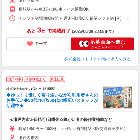
瀬戸内市内
長船駅から車3分/自転車・バス通勤OK
≪シフト制/実働8時間≫ 週3〜勤務OK 希望シフト制 [例] ・8:00〜17:
3
あと
日
で掲載終了
(2026/08/09 23:59まで)
応募画面へ進む
キープ
かんたん3ステップ！
株式会社コトリオ
の他の求人をみる
瀬戸内市
研修制度あり
派遣社員
安
株式会社kotrio /●OK-H-1815551
女
◆ゆっくり優しく寄り添いながら利用者さんの
ド
お手伝い◆30代/40代/50代の幅広いスタッフが
活
活躍中★
ル
自
≪瀬戸内市≫日払可/日曜休☆障がい者の軽作業補助など
役
時給1450円〜2062円 ＜日払い有/週払い有/交通費全支給(ガソリ
瀬戸内市内