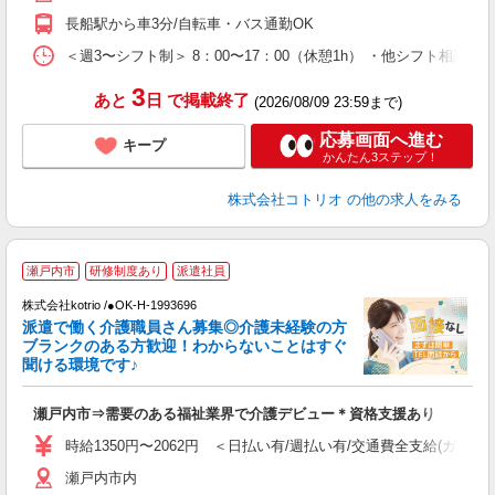
長船駅から車3分/自転車・バス通勤OK
＜週3〜シフト制＞ 8：00〜17：00（休憩1h） ・他シフト相談可
3
あと
日
で掲載終了
(2026/08/09 23:59まで)
応募画面へ進む
キープ
かんたん3ステップ！
株式会社コトリオ
の他の求人をみる
瀬戸内市
研修制度あり
派遣社員
交
円
株式会社kotrio /●OK-H-1993696
派遣で働く介護職員さん募集◎介護未経験の方
女
ブランクのある方歓迎！わからないことはすぐ
ド
聞ける環境です♪
活
ル
瀬戸内市⇒需要のある福祉業界で介護デビュー＊資格支援あり
自
時給1350円〜2062円 ＜日払い有/週払い有/交通費全支給(ガソリ
役
瀬戸内市内