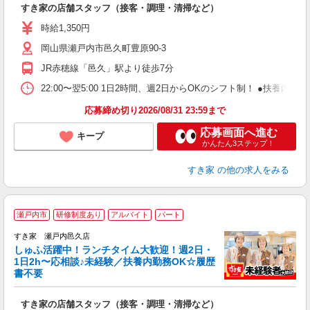
すき家の店舗スタッフ（接客・調理・清掃など）
履
ミ
時給1,350円
～
岡山県瀬戸内市邑久町豊原90-3
勤
社
JR赤穂線「邑久」駅より徒歩7分
22:00〜翌5:00 1日2時間、週2日からOKのシフト制！ ●扶養内勤務
応募締め切り2026/08/31 23:59まで
応募画面へ進む
キープ
かんたん3ステップ！
すき家
の他の求人をみる
≪
瀬戸内市
研修制度あり
アルバイト
パート
すき家 瀬戸内邑久店
しゅふ活躍中！ランチタイム大歓迎！週2日・
安
1日2h〜応相談♪未経験／扶養内勤務OK☆履歴
書不要
の
すき家の店舗スタッフ（接客・調理・清掃など）
履