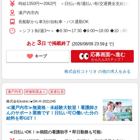
時給1350円〜2062円 ＜日払い有/週払い有/交通費全支給(ガソリ
役
瀬戸内市内
長船駅から車3分/自転車・バス通勤OK
＜シフト制/週3〜＞ ◆8:30〜17:30 ◆9:00〜18:00 ◆10：00
3
あと
日
で掲載終了
(2026/08/09 23:59まで)
応募画面へ進む
キープ
かんたん3ステップ！
株式会社コトリオ
の他の求人をみる
瀬戸内市
研修制度あり
派遣社員
株式会社kotrio /●OK-H-2021245
≪瀬戸内市≫無資格・未経験大歓迎！看護師さ
女
んのサポート業務です！日払い可◎働いた分の
ド
給料を即GET！
活
ル
≪日払いOK！≫病院の看護助手＊即日勤務も可能♪
自