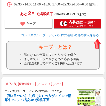
09:30〜14:30 11:00〜15:00 17:00〜22:30 24:00〜6:
2
あと
日
で掲載終了
(2026/08/08 23:59まで)
応募画面へ進む
キープ
かんたん3ステップ！
コンパスグループ・ジャパン株式会社
の他の求人をみる
「キープ」とは？
気になるお仕事をワンクリックで保存
まとめてチェック＆まとめて応募も可能
会員登録無しで今すぐご利用いただけます
瀬戸内市
研修制度あり
アルバイト
パート
コンパスグループ・ジャパン株式会社 21762_p
く
【週3日〜OK】主婦（夫）の方がメインで活
躍中♪シフト相談OK♪資格不要