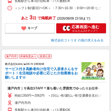
長船駅から車3分/自転車・バス通勤OK
＜シフト制/週3日〜OK＞ ・7:30〜16:30 ・9:00〜18:00 など ※
3
あと
日
で掲載終了
(2026/08/09 23:59まで)
応募画面へ進む
キープ
かんたん3ステップ！
株式会社コトリオ
の他の求人をみる
2
瀬戸内市
研修制度あり
派遣社員
株式会社kotrio /●OK-H-1993648
サービス付き高齢者向け住宅で入居者さんをサ
女
ポート！生活相談や必要に応じた介助業務をお
ド
願いします☆
活
ル
瀬戸内市｜サ高住STAFF＊落ち着いた雰囲気でゆったりお仕事♪
自
時給1350円〜2062円 ＜日払い有/週払い有/交通費全支給(ガソリ
役
瀬戸内市内
長船駅から車3分/自転車・バス通勤OK