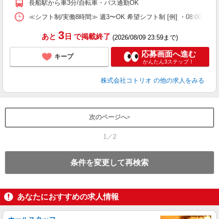
長船駅から車3分/自転車・バス通勤OK
≪シフト制/実働8時間≫ 週3〜OK 希望シフト制 [例] ・08:00 〜 17:0
3
あと
日
で掲載終了
(2026/08/09 23:59まで)
応募画面へ進む
キープ
かんたん3ステップ！
株式会社コトリオ
の他の求人をみる
次のページへ
1／2
条件を変更して再検索
あなたにおすすめの求人情報