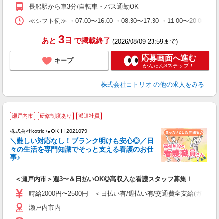
長船駅から車3分/自転車・バス通勤OK
≪シフト例≫ ・07:00〜16:00 ・08:30〜17:30 ・11:00〜20:00
3
あと
日
で掲載終了
(2026/08/09 23:59まで)
応募画面へ進む
キープ
かんたん3ステップ！
株式会社コトリオ
の他の求人をみる
瀬戸内市
研修制度あり
派遣社員
だ
株式会社kotrio /●OK-H-2021079
＼難しい対応なし！ブランク明けも安心◎／日
女
々の生活を専門知識でそっと支える看護のお仕
ド
事♪
活
ル
＜瀬戸内市＞週3〜＆日払いOK◎高収入な看護スタッフ募集！
自
時給2000円〜2500円 ＜日払い有/週払い有/交通費全支給(ガソリ
役
瀬戸内市内