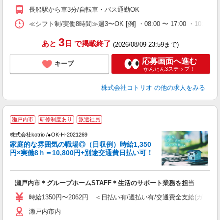
長船駅から車3分/自転車・バス通勤OK
≪シフト制/実働8時間≫週3〜OK [例] ・08:00 〜 17:00 ・10:00
3
あと
日
で掲載終了
(2026/08/09 23:59まで)
応募画面へ進む
キープ
かんたん3ステップ！
株式会社コトリオ
の他の求人をみる
瀬戸内市
研修制度あり
派遣社員
代
株式会社kotrio /●OK-H-2021269
女
家庭的な雰囲気の職場◎（日収例）時給1,350
ド
円×実働8ｈ＝10,800円+別途交通費日払い可！
活
ル
自
瀬戸内市＊グループホームSTAFF＊生活のサポート業務を担当
役
時給1350円〜2062円 ＜日払い有/週払い有/交通費全支給(ガソリ
瀬戸内市内