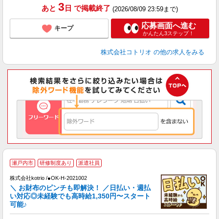
3
あと
日
で掲載終了
(2026/08/09 23:59まで)
応募画面へ進む
キープ
かんたん3ステップ！
株式会社コトリオ
の他の求人をみる
瀬戸内市
研修制度あり
派遣社員
株式会社kotrio /●OK-H-2021002
女
＼ お財布のピンチも即解決！ ／日払い・週払
ド
い対応◎未経験でも高時給1,350円〜スタート
活
可能♪
ル