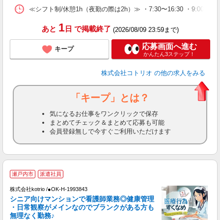
≪シフト制/休憩1h（夜勤の際は2h）≫ ・7:30〜16:30 ・9:00〜18
1
あと
日
で掲載終了
(2026/08/09 23:59まで)
応募画面へ進む
キープ
かんたん3ステップ！
株式会社コトリオ
の他の求人をみる
「キープ」とは？
気になるお仕事をワンクリックで保存
まとめてチェック＆まとめて応募も可能
会員登録無しで今すぐご利用いただけます
★
瀬戸内市
派遣社員
R
株式会社kotrio /●OK-H-1993843
シニア向けマンションで看護師業務◎健康管理
女
・日常観察がメインなのでブランクがある方も
ド
無理なく勤務♪