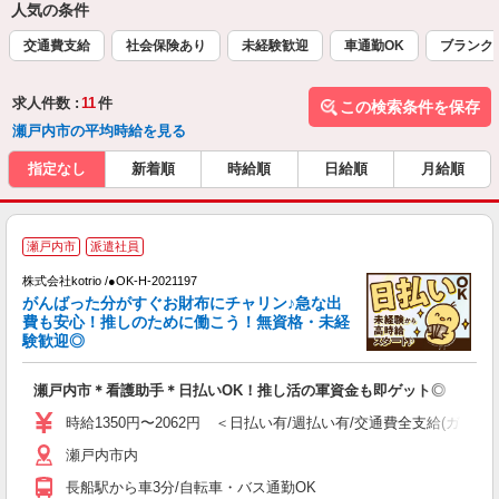
人気の条件
交通費支給
社会保険あり
未経験歓迎
車通勤OK
ブランク
求人件数 :
11
件
この検索条件を保存
瀬戸内市の平均時給を見る
指定なし
新着順
時給順
日給順
月給順
2
瀬戸内市
派遣社員
株式会社kotrio /●OK-H-2021197
女
がんばった分がすぐお財布にチャリン♪急な出
ド
費も安心！推しのために働こう！無資格・未経
活
験歓迎◎
ル
自
瀬戸内市＊看護助手＊日払いOK！推し活の軍資金も即ゲット◎
役
時給1350円〜2062円 ＜日払い有/週払い有/交通費全支給(ガソリ
瀬戸内市内
長船駅から車3分/自転車・バス通勤OK