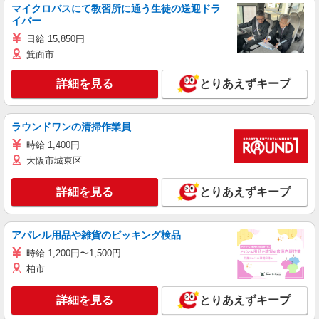
マイクロバスにて教習所に通う生徒の送迎ドラ
イバー
日給 15,850円
箕面市
詳細を見る
とりあえずキープ
ラウンドワンの清掃作業員
時給 1,400円
大阪市城東区
詳細を見る
とりあえずキープ
アパレル用品や雑貨のピッキング検品
時給 1,200円〜1,500円
柏市
詳細を見る
とりあえずキープ