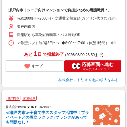
活
ル
瀬戸内市｜シニア向けマンションで負担少なめの看護職員＊。
自
時給2000円〜2500円＜交通費全額支給(ガソリン代含む)/日払い可
役
瀬戸内市内
長船駅から車3分/自転車・バス通勤OK
＜希望シフト制/週3日〜＞ ◆8:00〜17:00（休憩1時間） ◆9:0
1
あと
日
で掲載終了
(2026/08/09 23:59まで)
応募画面へ進む
キープ
かんたん3ステップ！
株式会社コトリオ
の他の求人をみる
瀬戸内市
派遣社員
株式会社kotrio /●OK-H-2021049
女
≪瀬戸内市≫子育て中のスタッフ活躍中！プラ
ド
イベートとの両立ラクラク♪ブランクがあって
活
も問題なし＊
ル