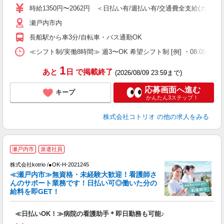
役
時給1350円〜2062円 ＜日払い有/週払い有/交通費全支給(ガソリ
瀬戸内市内
長船駅から車3分/自転車・バス通勤OK
≪シフト制/実働8時間≫ 週3〜OK 希望シフト制 [例] ・08:00 〜 17:0
1
あと
日
で掲載終了
(2026/08/09 23:59まで)
応募画面へ進む
キープ
かんたん3ステップ！
株式会社コトリオ
の他の求人をみる
瀬戸内市
派遣社員
株式会社kotrio /●OK-H-2021245
≪瀬戸内市≫無資格・未経験大歓迎！看護師さ
女
んのサポート業務です！日払い可◎働いた分の
ド
給料を即GET！
活
ル
≪日払いOK！≫病院の看護助手＊即日勤務も可能♪
自