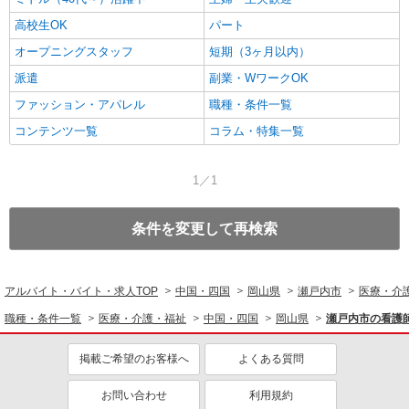
高校生OK
パート
オープニングスタッフ
短期（3ヶ月以内）
派遣
副業・WワークOK
ファッション・アパレル
職種・条件一覧
コンテンツ一覧
コラム・特集一覧
1／1
条件を変更して再検索
アルバイト・バイト・求人TOP
中国・四国
岡山県
瀬戸内市
医療・介
職種・条件一覧
医療・介護・福祉
中国・四国
岡山県
瀬戸内市の看護
掲載ご希望のお客様へ
よくある質問
お問い合わせ
利用規約