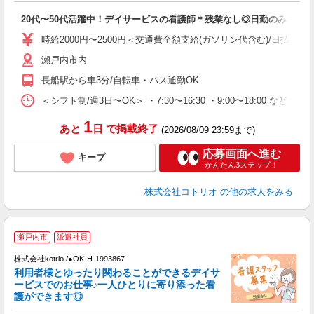
自
20代〜50代活躍中！デイサービスの看護師＊残業なし◎日勤のみ
役
時給2000円〜2500円＜交通費全額支給(ガソリン代含む)/日払い可
瀬戸内市内
長船駅から車3分/自転車・バス通勤OK
＜シフト制/週3日〜OK＞ ・7:30〜16:30 ・9:00〜18:00 など ※
1
あと
日
で掲載終了
(2026/08/09 23:59まで)
応募画面へ進む
キープ
かんたん3ステップ！
株式会社コトリオ
の他の求人をみる
応
瀬戸内市
派遣社員
株式会社kotrio /●OK-H-1993867
女
利用者様とゆったり関わることができるデイサ
ド
ービスでのお仕事♪一人ひとりに寄り添った看
活
護ができます◎
ル