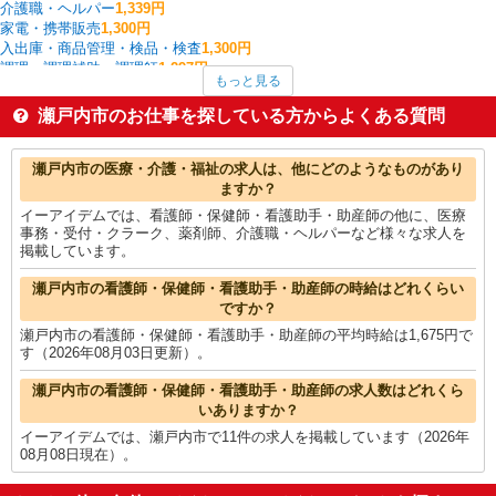
介護職・ヘルパー
1,339円
家電・携帯販売
1,300円
入出庫・商品管理・検品・検査
1,300円
調理・調理補助・調理師
1,297円
もっと見る
製造・組立・加工
1,270円
一般・営業事務
1,250円
瀬戸内市のお仕事を探している方からよくある質問
保育士・保育補助
1,250円
ファストフード・デリ
1,215円
瀬戸内市の他の職種の平均時給を見る
瀬戸内市の医療・介護・福祉の求人は、他にどのようなものがあり
ますか？
イーアイデムでは、看護師・保健師・看護助手・助産師の他に、医療
事務・受付・クラーク、薬剤師、介護職・ヘルパーなど様々な求人を
掲載しています。
瀬戸内市の看護師・保健師・看護助手・助産師の時給はどれくらい
ですか？
瀬戸内市の看護師・保健師・看護助手・助産師の平均時給は1,675円で
す（2026年08月03日更新）。
瀬戸内市の看護師・保健師・看護助手・助産師の求人数はどれくら
いありますか？
イーアイデムでは、瀬戸内市で11件の求人を掲載しています（2026年
08月08日現在）。