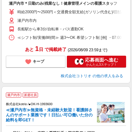
瀬戸内市＊日勤のみ/残業なし！健康管理メインの看護スタッフ
役
時給2000円〜2500円＜交通費全額支給(ガソリン代含む)/日払い可
瀬戸内市内
長船駅から車3分/自転車・バス通勤OK
≪シフト制/実働8時間≫ 週3〜OK 希望シフト制 [例] ・07:00 〜 16:00
1
あと
日
で掲載終了
(2026/08/09 23:59まで)
応募画面へ進む
キープ
かんたん3ステップ！
株式会社コトリオ
の他の求人をみる
瀬戸内市
派遣社員
株式会社kotrio /●OK-H-1993600
≪瀬戸内市≫無資格・未経験大歓迎！看護師さ
女
んのサポート業務です！日払い可◎働いた分の
ド
給料を即GET！
活
ル