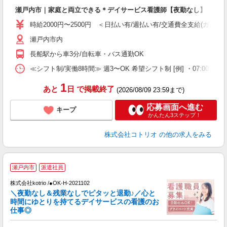
自
瀬戸内市｜家庭と両立できる＊デイサービス看護師【夜勤なし】
役
時給2000円〜2500円 ＜日払い有/週払い有/交通費全支給(ガソリ
瀬戸内市内
長船駅から車3分/自転車・バス通勤OK
≪シフト制/実働8時間≫ 週3〜OK 希望シフト制 [例] ・07:00 〜 16:00
1
あと
日
で掲載終了
(2026/08/09 23:59まで)
応募画面へ進む
キープ
かんたん3ステップ！
株式会社コトリオ
の他の求人をみる
瀬戸内市
派遣社員
株式会社kotrio /●OK-H-2021102
女
＼夜勤なし＆残業なしでピタッと退勤♪／心と
ド
時間にゆとりを持てるデイサービスの看護のお
活
仕事◎
ル
自