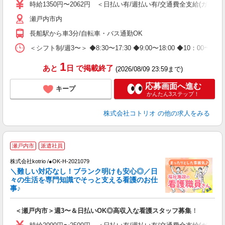
時給1350円〜2062円 ＜日払い有/週払い有/交通費全支給(ガソリ
役
瀬戸内市内
長船駅から車3分/自転車・バス通勤OK
＜シフト制/週3〜＞ ◆8:30〜17:30 ◆9:00〜18:00 ◆10：00
1
あと
日
で掲載終了
(2026/08/09 23:59まで)
応募画面へ進む
キープ
かんたん3ステップ！
株式会社コトリオ
の他の求人をみる
瀬戸内市
派遣社員
だ
株式会社kotrio /●OK-H-2021079
＼難しい対応なし！ブランク明けも安心◎／日
女
々の生活を専門知識でそっと支える看護のお仕
ド
事♪
活
ル
＜瀬戸内市＞週3〜＆日払いOK◎高収入な看護スタッフ募集！
自