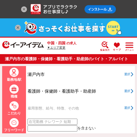
中国・四国
の求人
▼エリア変更
瀬戸内市の看護師・保健師・看護助手・助産師のバイト・アルバイト
・パートの求人情報一覧
瀬戸内市
選択
勤務地/駅
看護師・保健師・看護助手・助産師
選択
職種
雇用形態、給与、特徴、その他
選択
こだわり
を含まない
フリーワード