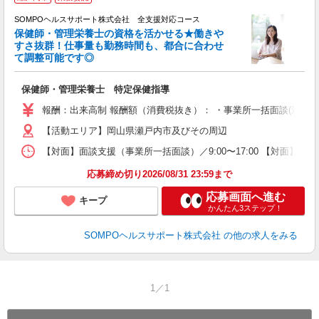
SOMPOヘルスサポート株式会社 全支援対応コース
保健師・管理栄養士の資格を活かせる★働きや
すさ抜群！仕事量も勤務時間も、都合に合わせ
て調整可能です◎
支
保健師・管理栄養士 特定保健指導
報酬：出来高制 報酬額（消費税抜き）： ・事業所一括面談(対面) 1日：
【活動エリア】岡山県瀬戸内市及びその周辺
【対面】面談支援（事業所一括面談）／9:00〜17:00 【対面】面
応募締め切り2026/08/31 23:59まで
応募画面へ進む
キープ
かんたん3ステップ！
SOMPOヘルスサポート株式会社
の他の求人をみる
1／1