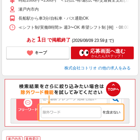
時給2000円〜2500円 ＜日払い有/週払い有/交通費全支給(ガソリ
役
瀬戸内市内
長船駅から車3分/自転車・バス通勤OK
≪シフト制/実働8時間≫ 週3〜OK 希望シフト制 [例] ・08:00 〜 17:0
1
あと
日
で掲載終了
(2026/08/09 23:59まで)
応募画面へ進む
キープ
かんたん3ステップ！
株式会社コトリオ
の他の求人をみる
瀬戸内市
業務委託