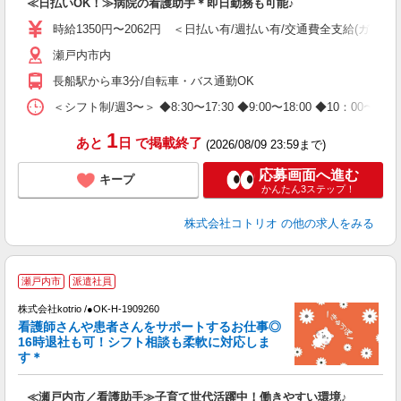
≪日払いOK！≫病院の看護助手＊即日勤務も可能♪
自
時給1350円〜2062円 ＜日払い有/週払い有/交通費全支給(ガソリ
役
瀬戸内市内
長船駅から車3分/自転車・バス通勤OK
＜シフト制/週3〜＞ ◆8:30〜17:30 ◆9:00〜18:00 ◆10：00
1
あと
日
で掲載終了
(2026/08/09 23:59まで)
応募画面へ進む
キープ
かんたん3ステップ！
株式会社コトリオ
の他の求人をみる
瀬戸内市
派遣社員
株式会社kotrio /●OK-H-1909260
女
看護師さんや患者さんをサポートするお仕事◎
ド
16時退社も可！シフト相談も柔軟に対応しま
活
す＊
ル
自
≪瀬戸内市／看護助手≫子育て世代活躍中！働きやすい環境♪