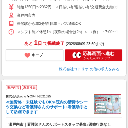
役
時給1350円〜2062円 ＜日払い有/週払い有/交通費全支給(ガソリ
瀬戸内市内
長船駅から車3分/自転車・バス通勤OK
＜シフト制／休憩1h（夜勤の場合は2h）＞ （例） ・7:00〜16:00 ・
1
あと
日
で掲載終了
(2026/08/09 23:59まで)
応募画面へ進む
キープ
かんたん3ステップ！
株式会社コトリオ
の他の求人をみる
瀬戸内市
派遣社員
株式会社kotrio /●OK-H-2021025
女
≪無資格・未経験でもOK≫院内の清掃やシー
ド
ツ交換など看護師さんのサポート♪看護助手と
活
して活躍できます
ル
自
瀬戸内市｜看護師さんのサポートスタッフ募集♪医療行為なし