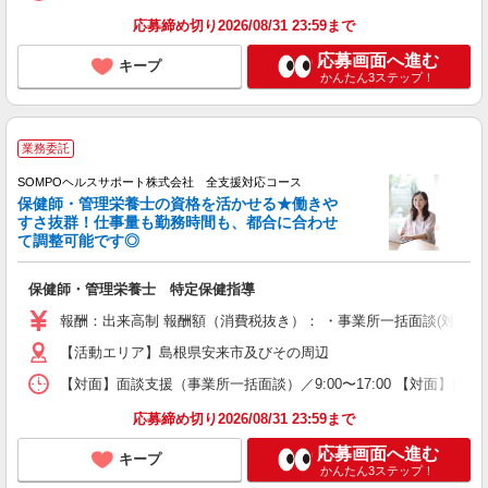
応募締め切り2026/08/31 23:59まで
応募画面へ進む
キープ
かんたん3ステップ！
業務委託
SOMPOヘルスサポート株式会社 全支援対応コース
保健師・管理栄養士の資格を活かせる★働きや
すさ抜群！仕事量も勤務時間も、都合に合わせ
て調整可能です◎
保健師・管理栄養士 特定保健指導
報酬：出来高制 報酬額（消費税抜き）： ・事業所一括面談(対面) 1日：
【活動エリア】島根県安来市及びその周辺
【対面】面談支援（事業所一括面談）／9:00〜17:00 【対面】面
応募締め切り2026/08/31 23:59まで
応募画面へ進む
キープ
かんたん3ステップ！