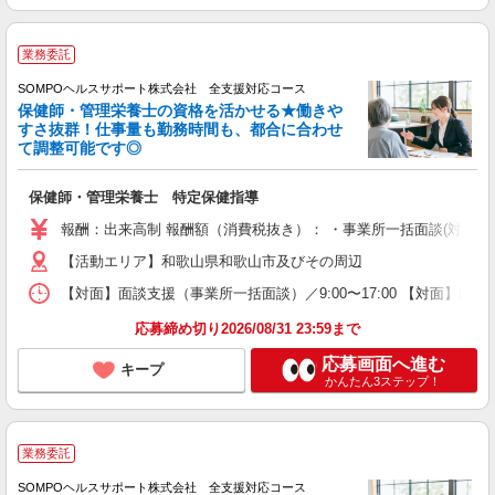
業務委託
SOMPOヘルスサポート株式会社 全支援対応コース
保健師・管理栄養士の資格を活かせる★働きや
すさ抜群！仕事量も勤務時間も、都合に合わせ
て調整可能です◎
保健師・管理栄養士 特定保健指導
報酬：出来高制 報酬額（消費税抜き）： ・事業所一括面談(対面) 1日：
【活動エリア】和歌山県和歌山市及びその周辺
【対面】面談支援（事業所一括面談）／9:00〜17:00 【対面】面
応募締め切り2026/08/31 23:59まで
応募画面へ進む
キープ
かんたん3ステップ！
業務委託
SOMPOヘルスサポート株式会社 全支援対応コース