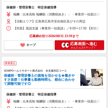
保健師・管理栄養士 特定保健指導
報酬：出来高制 報酬額（消費税抜き）： ・事業所一括面談(対面) 1日：
【活動エリア】広島県広島市安佐南区及びその周辺
【対面】面談支援（事業所一括面談）／9:00〜17:00 【対面】面
応募締め切り2026/08/31 23:59まで
応募画面へ進む
キープ
かんたん3ステップ！
業務委託
SOMPOヘルスサポート株式会社 全支援対応コース
保健師・管理栄養士の資格を活かせる★働きや
すさ抜群！仕事量も勤務時間も、都合に合わせ
て調整可能です◎
保健師・管理栄養士 特定保健指導
報酬：出来高制 報酬額（消費税抜き）： ・事業所一括面談(対面) 1日：