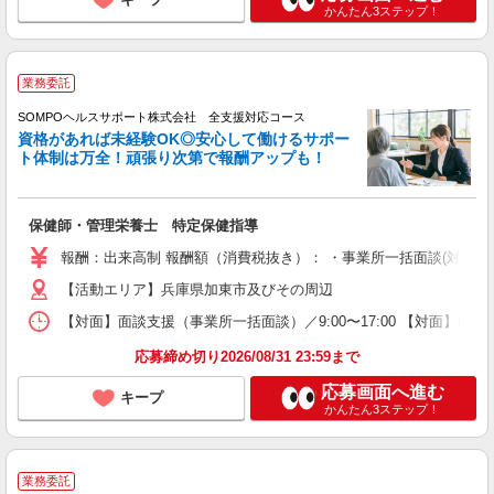
かんたん3ステップ！
業務委託
SOMPOヘルスサポート株式会社 全支援対応コース
資格があれば未経験OK◎安心して働けるサポー
ト体制は万全！頑張り次第で報酬アップも！
保健師・管理栄養士 特定保健指導
報酬：出来高制 報酬額（消費税抜き）： ・事業所一括面談(対面) 1日：
【活動エリア】兵庫県加東市及びその周辺
【対面】面談支援（事業所一括面談）／9:00〜17:00 【対面】面
応募締め切り2026/08/31 23:59まで
応募画面へ進む
キープ
かんたん3ステップ！
業務委託