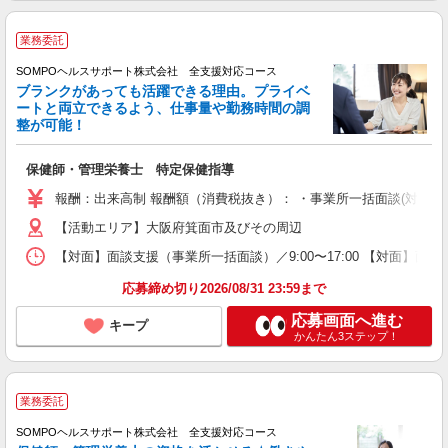
業務委託
SOMPOヘルスサポート株式会社 全支援対応コース
ブランクがあっても活躍できる理由。プライベ
ートと両立できるよう、仕事量や勤務時間の調
整が可能！
保健師・管理栄養士 特定保健指導
報酬：出来高制 報酬額（消費税抜き）： ・事業所一括面談(対面) 1日：
【活動エリア】大阪府箕面市及びその周辺
【対面】面談支援（事業所一括面談）／9:00〜17:00 【対面】面
応募締め切り2026/08/31 23:59まで
応募画面へ進む
キープ
かんたん3ステップ！
業務委託
SOMPOヘルスサポート株式会社 全支援対応コース