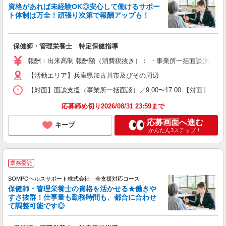
資格があれば未経験OK◎安心して働けるサポー
ト体制は万全！頑張り次第で報酬アップも！
保健師・管理栄養士 特定保健指導
報酬：出来高制 報酬額（消費税抜き）： ・事業所一括面談(対面) 1日：
【活動エリア】兵庫県加古川市及びその周辺
【対面】面談支援（事業所一括面談）／9:00〜17:00 【対面】面
応募締め切り2026/08/31 23:59まで
応募画面へ進む
キープ
かんたん3ステップ！
業務委託
SOMPOヘルスサポート株式会社 全支援対応コース
保健師・管理栄養士の資格を活かせる★働きや
すさ抜群！仕事量も勤務時間も、都合に合わせ
て調整可能です◎