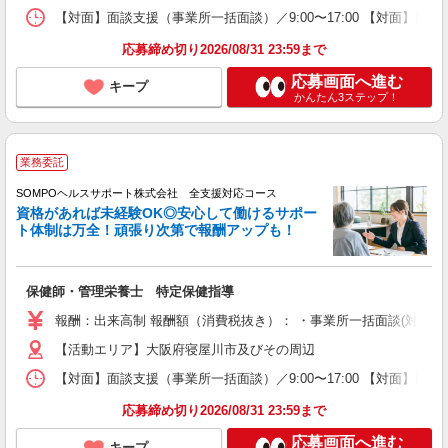
【対面】面談支援（事業所一括面談）／9:00〜17:00 【対面】面
応募締め切り2026/08/31 23:59まで
応募画面へ進む
キープ
かんたん3ステップ！
業務委託
SOMPOヘルスサポート株式会社 全支援対応コース
資格があれば未経験OK◎安心して働けるサポー
ト体制は万全！頑張り次第で報酬アップも！
保健師・管理栄養士 特定保健指導
報酬：出来高制 報酬額（消費税抜き）： ・事業所一括面談(対面) 1日：
【活動エリア】大阪府寝屋川市及びその周辺
【対面】面談支援（事業所一括面談）／9:00〜17:00 【対面】面
応募締め切り2026/08/31 23:59まで
応募画面へ進む
キープ