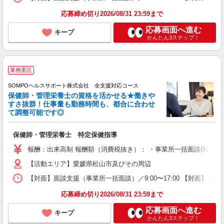
応募締め切り2026/08/31 23:59まで
応募画面へ進む
キープ
かんたん3ステップ！
業務委託
SOMPOヘルスサポート株式会社 全支援対応コース
保健師・管理栄養士の資格を活かせる★働きや
すさ抜群！仕事量も勤務時間も、都合に合わせ
て調整可能です◎
保健師・管理栄養士 特定保健指導
報酬：出来高制 報酬額（消費税抜き）： ・事業所一括面談(対面) 1日：
【活動エリア】愛媛県松山市及びその周辺
【対面】面談支援（事業所一括面談）／9:00〜17:00 【対面】面
応募締め切り2026/08/31 23:59まで
応募画面へ進む
キープ
かんたん3ステップ！