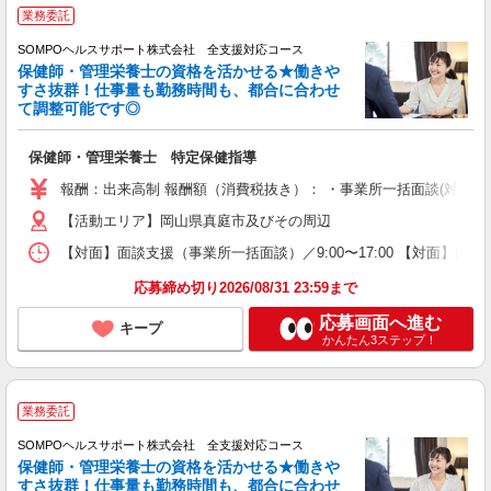
業務委託
SOMPOヘルスサポート株式会社 全支援対応コース
保健師・管理栄養士の資格を活かせる★働きや
すさ抜群！仕事量も勤務時間も、都合に合わせ
て調整可能です◎
保健師・管理栄養士 特定保健指導
報酬：出来高制 報酬額（消費税抜き）： ・事業所一括面談(対面) 1日：
【活動エリア】岡山県真庭市及びその周辺
【対面】面談支援（事業所一括面談）／9:00〜17:00 【対面】面
応募締め切り2026/08/31 23:59まで
応募画面へ進む
キープ
かんたん3ステップ！
業務委託
SOMPOヘルスサポート株式会社 全支援対応コース
保健師・管理栄養士の資格を活かせる★働きや
すさ抜群！仕事量も勤務時間も、都合に合わせ