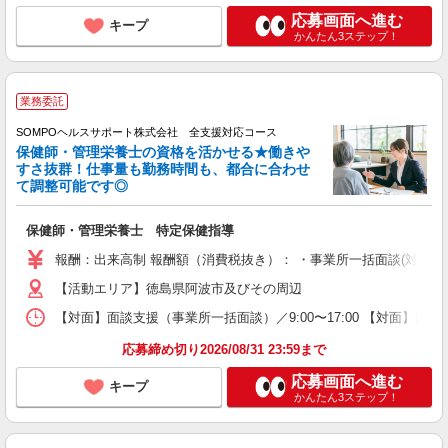
応募画面へ進む
キープ
かんたん3ステップ！
業務委託
SOMPOヘルスサポート株式会社 全支援対応コース
保健師・管理栄養士の資格を活かせる★働きや
すさ抜群！仕事量も勤務時間も、都合に合わせ
て調整可能です◎
保健師・管理栄養士 特定保健指導
報酬：出来高制 報酬額（消費税抜き）： ・事業所一括面談(対面) 1日：
【活動エリア】徳島県阿波市及びその周辺
【対面】面談支援（事業所一括面談）／9:00〜17:00 【対面】面
応募締め切り2026/08/31 23:59まで
応募画面へ進む
キープ
かんたん3ステップ！