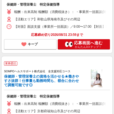
保健師・管理栄養士 特定保健指導
報酬：出来高制 報酬額（消費税抜き）： ・事業所一括面談(対面) 1日：
【活動エリア】和歌山県海南市及びその周辺
【対面】面談支援（事業所一括面談）／9:00〜17:00 【対面】面
応募締め切り2026/08/31 23:59まで
応募画面へ進む
キープ
かんたん3ステップ！
業務委託
SOMPOヘルスサポート株式会社 全支援対応コース
保健師・管理栄養士の資格を活かせる★働きや
すさ抜群！仕事量も勤務時間も、都合に合わせ
て調整可能です◎
保健師・管理栄養士 特定保健指導
報酬：出来高制 報酬額（消費税抜き）： ・事業所一括面談(対面) 1日：
【活動エリア】京都府福知山市及びその周辺