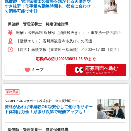
保健師・管理栄養士の資格を活かせる★働きや
すさ抜群！仕事量も勤務時間も、都合に合わせ
て調整可能です◎
保健師・管理栄養士 特定保健指導
報酬：出来高制 報酬額（消費税抜き）： ・事業所一括面談(対面) 1日：
【活動エリア】香川県観音寺市及びその周辺
【対面】面談支援（事業所一括面談）／9:00〜17:00 【対面】面
応募締め切り2026/08/31 23:59まで
応募画面へ進む
キープ
かんたん3ステップ！
業務委託
SOMPOヘルスサポート株式会社 全支援対応コース
資格があれば未経験OK◎安心して働けるサポー
ト体制は万全！頑張り次第で報酬アップも！
保健師・管理栄養士 特定保健指導