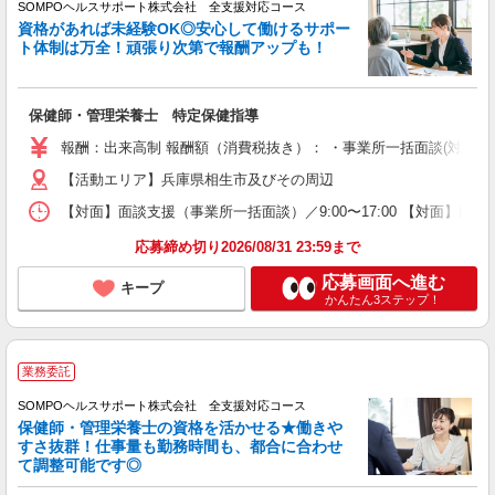
SOMPOヘルスサポート株式会社 全支援対応コース
資格があれば未経験OK◎安心して働けるサポー
ト体制は万全！頑張り次第で報酬アップも！
保健師・管理栄養士 特定保健指導
報酬：出来高制 報酬額（消費税抜き）： ・事業所一括面談(対面) 1日：
【活動エリア】兵庫県相生市及びその周辺
【対面】面談支援（事業所一括面談）／9:00〜17:00 【対面】面
応募締め切り2026/08/31 23:59まで
応募画面へ進む
キープ
かんたん3ステップ！
業務委託
SOMPOヘルスサポート株式会社 全支援対応コース
保健師・管理栄養士の資格を活かせる★働きや
すさ抜群！仕事量も勤務時間も、都合に合わせ
て調整可能です◎