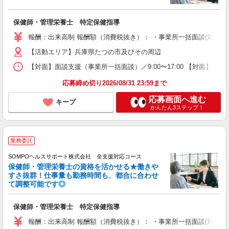
保健師・管理栄養士 特定保健指導
報酬：出来高制 報酬額（消費税抜き）： ・事業所一括面談(対面) 1日：
【活動エリア】兵庫県たつの市及びその周辺
【対面】面談支援（事業所一括面談）／9:00〜17:00 【対面】面
応募締め切り2026/08/31 23:59まで
応募画面へ進む
キープ
かんたん3ステップ！
業務委託
SOMPOヘルスサポート株式会社 全支援対応コース
保健師・管理栄養士の資格を活かせる★働きや
すさ抜群！仕事量も勤務時間も、都合に合わせ
て調整可能です◎
保健師・管理栄養士 特定保健指導
報酬：出来高制 報酬額（消費税抜き）： ・事業所一括面談(対面) 1日：