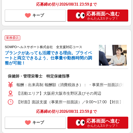
応募締め切り2026/08/31 23:59まで
応募画面へ進む
キープ
かんたん3ステップ！
業務委託
SOMPOヘルスサポート株式会社 全支援対応コース
ブランクがあっても活躍できる理由。プライベ
ートと両立できるよう、仕事量や勤務時間の調
整が可能！
保健師・管理栄養士 特定保健指導
報酬：出来高制 報酬額（消費税抜き）： ・事業所一括面談(対面) 1日：
【活動エリア】大阪府大阪市生野区及びその周辺
【対面】面談支援（事業所一括面談）／9:00〜17:00 【対面】面
応募締め切り2026/08/31 23:59まで
応募画面へ進む
キープ
かんたん3ステップ！