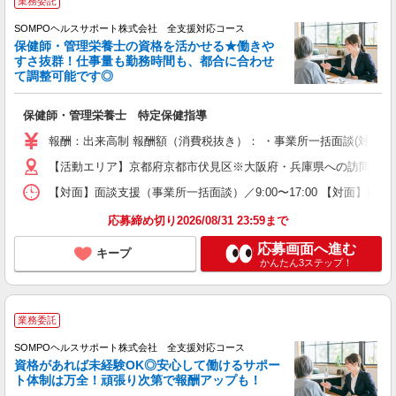
業務委託
SOMPOヘルスサポート株式会社 全支援対応コース
保健師・管理栄養士の資格を活かせる★働きや
すさ抜群！仕事量も勤務時間も、都合に合わせ
て調整可能です◎
保健師・管理栄養士 特定保健指導
報酬：出来高制 報酬額（消費税抜き）： ・事業所一括面談(対面) 1日：
【活動エリア】京都府京都市伏見区※大阪府・兵庫県への訪問可能
【対面】面談支援（事業所一括面談）／9:00〜17:00 【対面】面
応募締め切り2026/08/31 23:59まで
応募画面へ進む
キープ
かんたん3ステップ！
業務委託
SOMPOヘルスサポート株式会社 全支援対応コース
資格があれば未経験OK◎安心して働けるサポー
ト体制は万全！頑張り次第で報酬アップも！