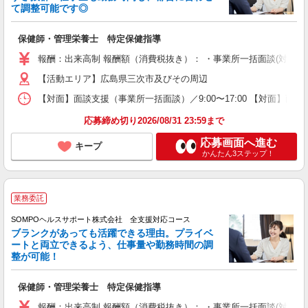
て調整可能です◎
保健師・管理栄養士 特定保健指導
報酬：出来高制 報酬額（消費税抜き）： ・事業所一括面談(対面) 1日：
【活動エリア】広島県三次市及びその周辺
【対面】面談支援（事業所一括面談）／9:00〜17:00 【対面】面
応募締め切り2026/08/31 23:59まで
応募画面へ進む
キープ
かんたん3ステップ！
業務委託
SOMPOヘルスサポート株式会社 全支援対応コース
ブランクがあっても活躍できる理由。プライベ
ートと両立できるよう、仕事量や勤務時間の調
整が可能！
保健師・管理栄養士 特定保健指導
報酬：出来高制 報酬額（消費税抜き）： ・事業所一括面談(対面) 1日：