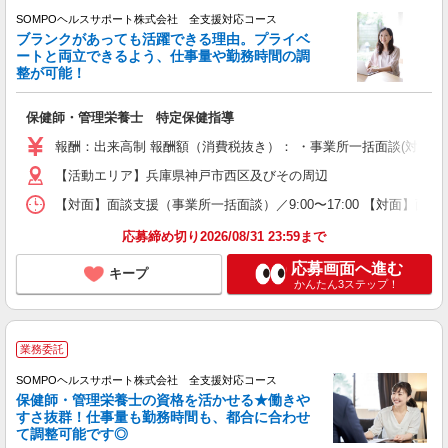
SOMPOヘルスサポート株式会社 全支援対応コース
ブランクがあっても活躍できる理由。プライベ
ートと両立できるよう、仕事量や勤務時間の調
整が可能！
保健師・管理栄養士 特定保健指導
報酬：出来高制 報酬額（消費税抜き）： ・事業所一括面談(対面) 1日：
【活動エリア】兵庫県神戸市西区及びその周辺
【対面】面談支援（事業所一括面談）／9:00〜17:00 【対面】面
応募締め切り2026/08/31 23:59まで
応募画面へ進む
キープ
かんたん3ステップ！
業務委託
SOMPOヘルスサポート株式会社 全支援対応コース
保健師・管理栄養士の資格を活かせる★働きや
すさ抜群！仕事量も勤務時間も、都合に合わせ
て調整可能です◎