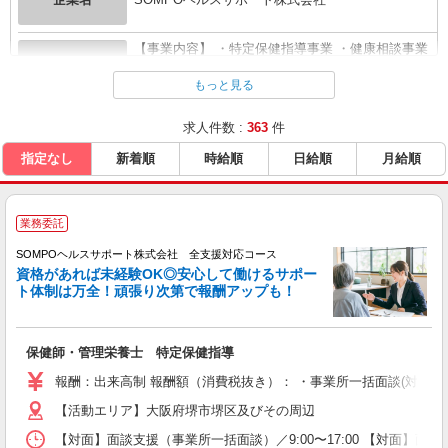
【事業内容】 ・特定保健指導事業 ・健康相談事業
企業概要
・疾病予防...
全て表示する
もっと見る
求人件数 :
363
件
URL
https://www.sompo-hs.co.jp/recruit/
指定なし
新着順
時給順
日給順
月給順
業務委託
SOMPOヘルスサポート株式会社 全支援対応コース
資格があれば未経験OK◎安心して働けるサポー
ト体制は万全！頑張り次第で報酬アップも！
保健師・管理栄養士 特定保健指導
報酬：出来高制 報酬額（消費税抜き）： ・事業所一括面談(対面) 1日：
【活動エリア】大阪府堺市堺区及びその周辺
【対面】面談支援（事業所一括面談）／9:00〜17:00 【対面】面