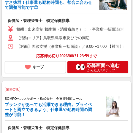
すさ抜群！仕事量も勤務時間も、都合に合わせ
て調整可能です◎
保健師・管理栄養士 特定保健指導
報酬：出来高制 報酬額（消費税抜き）： ・事業所一括面談(対面) 1日：
【活動エリア】鳥取県鳥取市及びその周辺
【対面】面談支援（事業所一括面談）／9:00〜17:00 【対面】面
応募締め切り2026/08/31 23:59まで
応募画面へ進む
キープ
かんたん3ステップ！
業務委託
SOMPOヘルスサポート株式会社 全支援対応コース
ブランクがあっても活躍できる理由。プライベ
ートと両立できるよう、仕事量や勤務時間の調
整が可能！
保健師・管理栄養士 特定保健指導