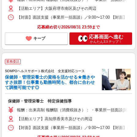
【活動エリア】大阪府堺市南区及びその周辺
【対面】面談支援（事業所一括面談）／9:00〜17:00 【対面】面
応募締め切り2026/08/31 23:59まで
応募画面へ進む
キープ
かんたん3ステップ！
業務委託
SOMPOヘルスサポート株式会社 全支援対応コース
保健師・管理栄養士の資格を活かせる★働きや
すさ抜群！仕事量も勤務時間も、都合に合わせ
て調整可能です◎
保健師・管理栄養士 特定保健指導
報酬：出来高制 報酬額（消費税抜き）： ・事業所一括面談(対面) 1日：
【活動エリア】高知県香美市及びその周辺
【対面】面談支援（事業所一括面談）／9:00〜17:00 【対面】面