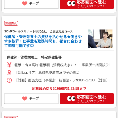
応募画面へ進む
キープ
かんたん3ステップ！
業務委託
SOMPOヘルスサポート株式会社 全支援対応コース
保健師・管理栄養士の資格を活かせる★働きや
すさ抜群！仕事量も勤務時間も、都合に合わせ
て調整可能です◎
保健師・管理栄養士 特定保健指導
報酬：出来高制 報酬額（消費税抜き）： ・事業所一括面談(対面) 1日：
【活動エリア】鳥取県境港市及びその周辺
【対面】面談支援（事業所一括面談）／9:00〜17:00 【対面】面
応募締め切り2026/08/31 23:59まで
応募画面へ進む
キープ
かんたん3ステップ！