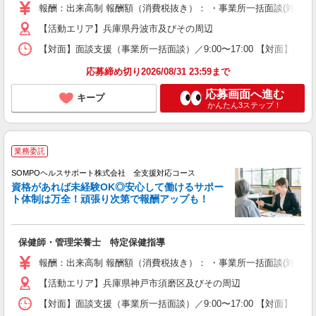
報酬：出来高制 報酬額（消費税抜き）： ・事業所一括面談(対面) 1日：
【活動エリア】兵庫県丹波市及びその周辺
【対面】面談支援（事業所一括面談）／9:00〜17:00 【対面】面
応募締め切り2026/08/31 23:59まで
応募画面へ進む
キープ
かんたん3ステップ！
業務委託
SOMPOヘルスサポート株式会社 全支援対応コース
資格があれば未経験OK◎安心して働けるサポー
ト体制は万全！頑張り次第で報酬アップも！
保健師・管理栄養士 特定保健指導
報酬：出来高制 報酬額（消費税抜き）： ・事業所一括面談(対面) 1日：
【活動エリア】兵庫県神戸市須磨区及びその周辺
【対面】面談支援（事業所一括面談）／9:00〜17:00 【対面】面