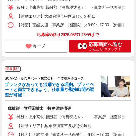
報酬：出来高制 報酬額（消費税抜き）： ・事業所一括面談(対面) 1日：
【活動エリア】大阪府堺市中区及びその周辺
【対面】面談支援（事業所一括面談）／9:00〜17:00 【対面】面
応募締め切り2026/08/31 23:59まで
応募画面へ進む
キープ
かんたん3ステップ！
業務委託
SOMPOヘルスサポート株式会社 全支援対応コース
ブランクがあっても活躍できる理由。プライベ
ートと両立できるよう、仕事量や勤務時間の調
整が可能！
保健師・管理栄養士 特定保健指導
報酬：出来高制 報酬額（消費税抜き）： ・事業所一括面談(対面) 1日：
【活動エリア】兵庫県加東市及びその周辺
【対面】面談支援（事業所一括面談）／9:00〜17:00 【対面】面