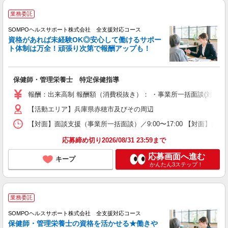
業務委託
SOMPOヘルスサポート株式会社 全支援対応コース
資格があれば未経験OK◎安心して働けるサポー
ト体制は万全！頑張り次第で報酬アップも！
保健師・管理栄養士 特定保健指導
報酬：出来高制 報酬額（消費税抜き）： ・事業所一括面談(対面) 1日：
【活動エリア】兵庫県赤穂市及びその周辺
【対面】面談支援（事業所一括面談）／9:00〜17:00 【対面】面
応募締め切り2026/08/31 23:59まで
応募画面へ進む
キープ
かんたん3ステップ！
業務委託
SOMPOヘルスサポート株式会社 全支援対応コース
保健師・管理栄養士の資格を活かせる★働きや