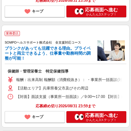
応募締め切り2026/08/31 23:59まで
応募画面へ進む
キープ
かんたん3ステップ！
業務委託
SOMPOヘルスサポート株式会社 全支援対応コース
ブランクがあっても活躍できる理由。プライベ
ートと両立できるよう、仕事量や勤務時間の調
整が可能！
保健師・管理栄養士 特定保健指導
報酬：出来高制 報酬額（消費税抜き）： ・事業所一括面談(対面) 1日：
【活動エリア】兵庫県養父市及びその周辺
【対面】面談支援（事業所一括面談）／9:00〜17:00 【対面】面
応募締め切り2026/08/31 23:59まで
応募画面へ進む
キープ
かんたん3ステップ！