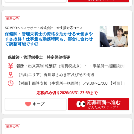
業務委託
SOMPOヘルスサポート株式会社 全支援対応コース
保健師・管理栄養士の資格を活かせる★働きや
すさ抜群！仕事量も勤務時間も、都合に合わせ
て調整可能です◎
保健師・管理栄養士 特定保健指導
報酬：出来高制 報酬額（消費税抜き）： ・事業所一括面談(対面) 1日：
【活動エリア】香川県さぬき市及びその周辺
【対面】面談支援（事業所一括面談）／9:00〜17:00 【対面】面
応募締め切り2026/08/31 23:59まで
応募画面へ進む
キープ
かんたん3ステップ！
業務委託