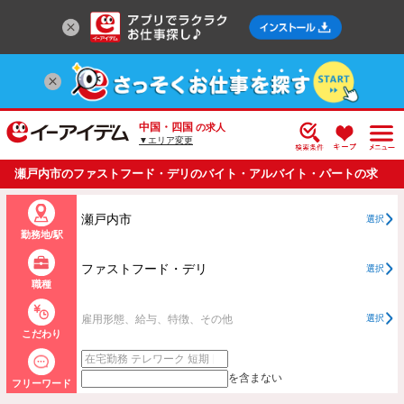
中国・四国
の求人
▼エリア変更
瀬戸内市のファストフード・デリのバイト・アルバイト・パートの求
人情報一覧
瀬戸内市
選択
勤務地/駅
ファストフード・デリ
選択
職種
雇用形態、給与、特徴、その他
選択
こだわり
を含まない
フリーワード