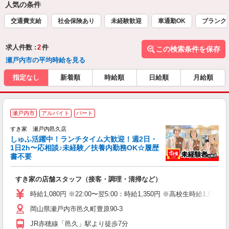
人気の条件
交通費支給
社会保険あり
未経験歓迎
車通勤OK
ブランク
求人件数 :
2
件
この検索条件を保存
瀬戸内市の平均時給を見る
指定なし
新着順
時給順
日給順
月給順
≪
瀬戸内市
アルバイト
パート
すき家 瀬戸内邑久店
しゅふ活躍中！ランチタイム大歓迎！週2日・
安
1日2h〜応相談♪未経験／扶養内勤務OK☆履歴
書不要
の
すき家の店舗スタッフ（接客・調理・清掃など）
履
タ
時給1,080円 ※22:00〜翌5:00：時給1,350円 ※高校生時給1,047
（
岡山県瀬戸内市邑久町豊原90-3
夜
事
JR赤穂線「邑久」駅より徒歩7分