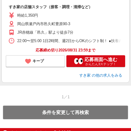
つ
すき家の店舗スタッフ（接客・調理・清掃など）
履
ミ
時給1,350円
～
岡山県瀬戸内市邑久町豊原90-3
勤
社
JR赤穂線「邑久」駅より徒歩7分
22:00〜翌5:00 1日2時間、週2日からOKのシフト制！ ●扶養内勤務
応募締め切り2026/08/31 23:59まで
応募画面へ進む
キープ
かんたん3ステップ！
すき家
の他の求人をみる
1／1
条件を変更して再検索