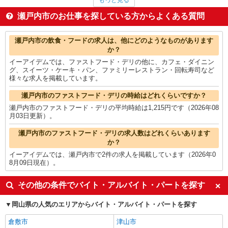
もっと見る
製造・組立・加工
1,270円
一般・営業事務
1,250円
瀬戸内市のお仕事を探している方からよくある質問
保育士・保育補助
1,250円
ファストフード・デリ
1,215円
瀬戸内市の他の職種の平均時給を見る
瀬戸内市の飲食・フードの求人は、他にどのようなものがあります
か？
イーアイデムでは、ファストフード・デリの他に、カフェ・ダイニン
グ、スイーツ・ケーキ・パン、ファミリーレストラン・回転寿司など
様々な求人を掲載しています。
瀬戸内市のファストフード・デリの時給はどれくらいですか？
瀬戸内市のファストフード・デリの平均時給は1,215円です（2026年08
月03日更新）。
瀬戸内市のファストフード・デリの求人数はどれくらいあります
か？
イーアイデムでは、瀬戸内市で2件の求人を掲載しています（2026年0
8月09日現在）。
その他の条件でバイト・アルバイト・パートを探す
岡山県の人気のエリアからバイト・アルバイト・パートを探す
倉敷市
津山市