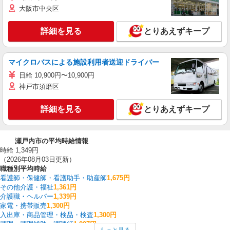
大阪市中央区
詳細を見る
とりあえずキープ
マイクロバスによる施設利用者送迎ドライバー
日給 10,900円〜10,900円
神戸市須磨区
詳細を見る
とりあえずキープ
瀬戸内市の平均時給情報
時給 1,349円
（2026年08月03日更新）
職種別平均時給
看護師・保健師・看護助手・助産師
1,675円
その他介護・福祉
1,361円
介護職・ヘルパー
1,339円
家電・携帯販売
1,300円
入出庫・商品管理・検品・検査
1,300円
調理・調理補助・調理師
1,297円