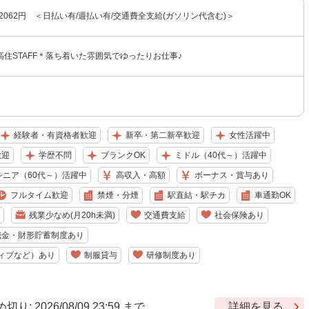
〜2062円 ＜日払い有/週払い有/交通費全支給(ガソリン代含む)＞
住STAFF＊落ち着いた雰囲気でゆったりお仕事♪
経験者・有資格者歓迎
新卒・第二新卒歓迎
女性活躍中
歓迎
学歴不問
ブランクOK
ミドル（40代～）活躍中
シニア（60代～）活躍中
高収入・高額
ボーナス・賞与あり
フルタイム歓迎
禁煙・分煙
駅直結・駅チカ
車通勤OK
残業少なめ(月20h未満)
交通費支給
社会保険あり
職金・財形貯蓄制度あり
ィブなど）あり
制服貸与
研修制度あり
 2026/08/09 23:59 まで
詳細を見る