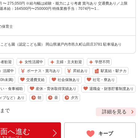
74円 〜 275,050円 ※給与幅は経験・能力により考慮 賞与あり 交通費あり／上限
 基本給：164500円〜250000円 特殊業務手当：7074円〜1...
の保育士
こども園（認定こども園） 岡山県瀬戸内市邑久町山田庄3781 駐車場あり
格者歓迎
女性活躍中
主婦・主夫歓迎
学歴不問
）活躍中
ボーナス・賞与あり
昇給あり
駅直結・駅チカ
0h未満)
交通費支給
社会保険あり
社宅・寮あり
ない・食事補助
産休・育休取得実績あり
退職金・財形貯蓄制度あり
ィブなど）あり
朝
昼
夕方
9 まで
詳細を見る
画面へ進む
キープ
ん3ステップ！