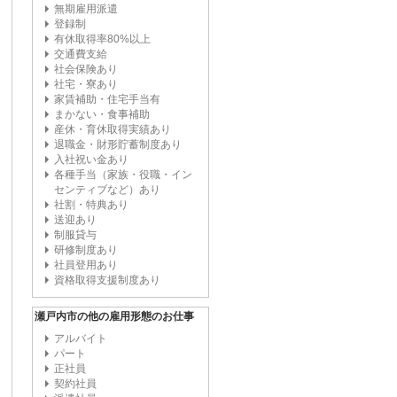
無期雇用派遣
登録制
有休取得率80%以上
交通費支給
社会保険あり
社宅・寮あり
家賃補助・住宅手当有
まかない・食事補助
産休・育休取得実績あり
退職金・財形貯蓄制度あり
入社祝い金あり
各種手当（家族・役職・イン
センティブなど）あり
社割・特典あり
送迎あり
制服貸与
研修制度あり
社員登用あり
資格取得支援制度あり
瀬戸内市の他の雇用形態のお仕事
アルバイト
パート
正社員
契約社員