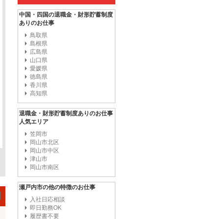
中国・四国の退職金・財形貯蓄制度
ありのお仕事
鳥取県
島根県
広島県
山口県
愛媛県
徳島県
香川県
高知県
退職金・財形貯蓄制度ありのお仕事
人気エリア
笠岡市
岡山市北区
岡山市中区
津山市
岡山市南区
瀬戸内市の他の特徴のお仕事
入社日応相談
即日勤務OK
履歴書不要