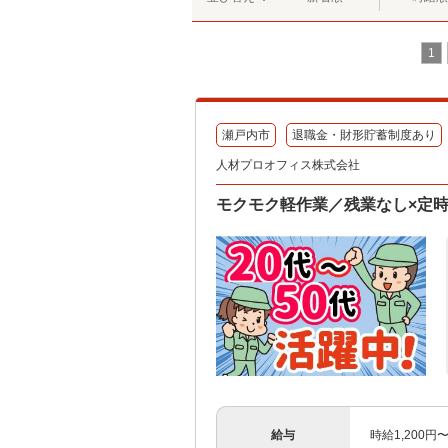
1
瀬戸内市
退職金・財形貯蓄制度あり
人材プロオフィス株式会社
モクモク軽作業／残業なし×定
給与
時給1,200円〜