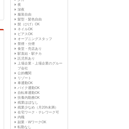
夜
深夜
服装自由
髪型・髪色自由
髭（ひげ）OK
ネイルOK
ピアスOK
オープニングスタッフ
禁煙・分煙
食堂・売店あり
駅直結・駅チカ
託児所あり
上場企業・上場企業のグルー
プ会社
公的機関
リゾート
車通勤OK
バイク通勤OK
自転車通勤OK
扶養内勤務OK
残業ほぼなし
残業少なめ（月20h未満）
在宅ワーク・テレワーク可
内職
副業・WワークOK
転勤なし