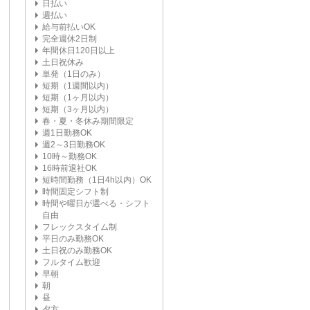
日払い
週払い
給与前払いOK
完全週休2日制
年間休日120日以上
土日祝休み
単発（1日のみ）
短期（1週間以内）
短期（1ヶ月以内）
短期（3ヶ月以内）
春・夏・冬休み期間限定
週1日勤務OK
週2～3日勤務OK
10時～勤務OK
16時前退社OK
短時間勤務（1日4h以内）OK
時間固定シフト制
時間や曜日が選べる・シフト
自由
フレックスタイム制
平日のみ勤務OK
土日祝のみ勤務OK
フルタイム歓迎
早朝
朝
昼
夕方