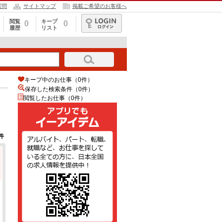
質問
サイトマップ
掲載ご希望のお客様へ
閲覧
キープ
0
0
履歴
リスト
ログイン
キープ中のお仕事（0件）
保存した検索条件（
0
件）
閲覧したお仕事（0件）
件