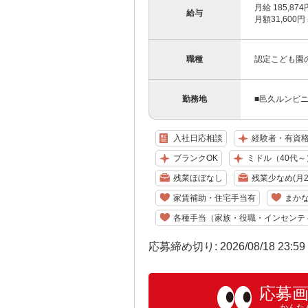
月給 185,8
給与
月額31,600円
職種
認定こども園
勤務地
■邑久ルンビニ
入社日応相談
経験者・有資
ブランクOK
ミドル（40代～
残業ほぼなし
残業少なめ(月2
家賃補助・住宅手当有
まか
各種手当（家族・役職・インセンテ
応募締め切り: 2026/08/18 23:5
応募
かんた