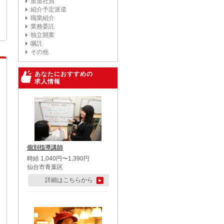
派遣社員
紹介予定派遣
職業紹介
業務委託
独立開業
嘱託
その他
あなたにおすすめの
求人情報
個別指導講師
時給 1,040円〜1,390円
仙台市青葉区
詳細はこちらから