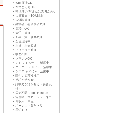
Web面接OK
友達と応募OK
職場見学OKまたは説明会あり
大量募集（10名以上）
未経験歓迎
経験者・有資格者歓迎
高校生OK
大学生歓迎
新卒・第二新卒歓迎
女性活躍中
主婦・主夫歓迎
フリーター歓迎
学歴不問
ブランクOK
ミドル（40代～）活躍中
エルダー（50代～）活躍中
シニア（60代～）活躍中
障がい者積極採用
英語が活かせる
語学力を活かせる（英語以
外）
国籍不問（jobs in japan）
管理職・マネージャー採用
高収入・高額
ボーナス・賞与あり
昇給あり