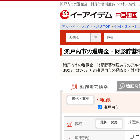
瀬戸内市の退職金・財形貯蓄制度ありの求人情報 |
中国・四国
アルバイト・バイト・求人TOP
>
中国・四国
>
岡
勤務地
職種
瀬戸内市の退職金・財形貯蓄
瀬戸内市の退職金・財形貯蓄制度ありのアル
あなたにぴったりの瀬戸内市の退職金・財形
勤務地で検索
通勤時間・区
選択・変更
岡山県
瀬戸内市
未選択
選択・変更
職種
ア
雇用形態