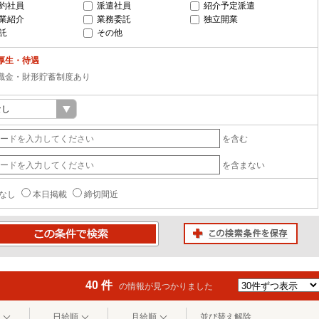
約社員
派遣社員
紹介予定派遣
業紹介
業務委託
独立開業
託
その他
厚生・待遇
職金・財形貯蓄制度あり
を含む
を含まない
なし
本日掲載
締切間近
この検索条件を保存
条件で検索
40 件
の情報が見つかりました
日給順
月給順
並び替え解除