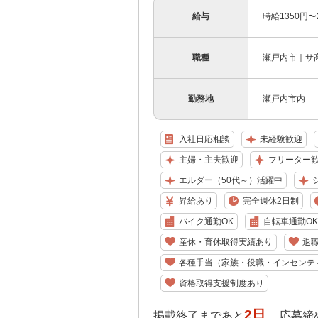
給与
時給1350円
職種
瀬戸内市｜サ高
勤務地
瀬戸内市内
入社日応相談
未経験歓迎
主婦・主夫歓迎
フリーター
エルダー（50代～）活躍中
昇給あり
完全週休2日制
バイク通勤OK
自転車通勤OK
産休・育休取得実績あり
退
各種手当（家族・役職・インセンテ
資格取得支援制度あり
2日
掲載終了まであと
応募締め切り: