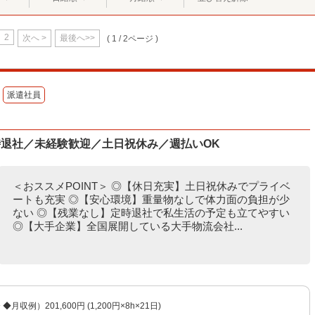
2
次へ >
最後へ>>
( 1 / 2ページ )
派遣社員
時退社／未経験歓迎／土日祝休み／週払いOK
＜おススメPOINT＞ ◎【休日充実】土日祝休みでプライベ
ートも充実 ◎【安心環境】重量物なしで体力面の負担が少
ない ◎【残業なし】定時退社で私生活の予定も立てやすい
◎【大手企業】全国展開している大手物流会社...
 ◆月収例）201,600円 (1,200円×8h×21日)