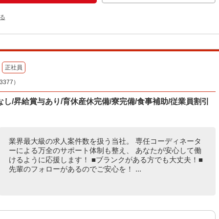
る
正社員
377）
し/昇給賞与あり/育休産休完備/寮完備/食事補助/従業員割引
業界最大級の求人案件数を扱う当社。 専任コーディネータ
ーによる万全のサポート体制も整え、 あなたが安心して働
けるように応援します！ ■ブランクがある方でも大丈夫！■
先輩のフォローがあるのでご安心を！ ...