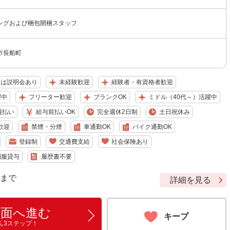
ングおよび梱包開梱スタッフ
市長船町
たは説明会あり
未経験歓迎
経験者・有資格者歓迎
躍中
フリーター歓迎
ブランクOK
ミドル（40代～）活躍中
週払い
給与前払いOK
完全週休2日制
土日祝休み
歓迎
禁煙・分煙
車通勤OK
バイク通勤OK
登録制
交通費支給
社会保険あり
制服貸与
履歴書不要
9 まで
詳細を見る
画面へ進む
キープ
ん3ステップ！