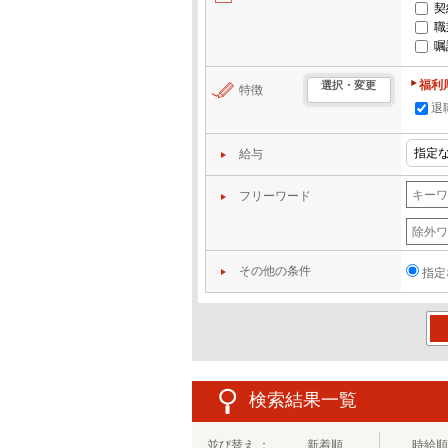
契
職
嘱
福利
選択・変更
特徴
退
給与
フリーワード
その他の条件
指定
この
検索結果一覧
並び替え ：
新着順
時給順