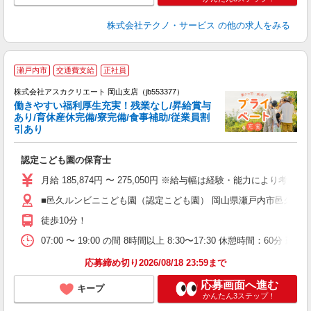
株式会社テクノ・サービス
の他の求人をみる
瀬戸内市
交通費支給
正社員
株式会社アスカクリエート 岡山支店（jb553377）
働きやすい福利厚生充実！残業なし/昇給賞与
あり/育休産休完備/寮完備/食事補助/従業員割
引あり
面
認定こども園の保育士
入
不
月給 185,874円 〜 275,050円 ※給与幅は経験・能力により考
あ
■邑久ルンビニこども園（認定こども園） 岡山県瀬戸内市邑久町山田
支
徒歩10分！
（
07:00 〜 19:00 の間 8時間以上 8:30〜17:30 休憩時間：6
応募締め切り2026/08/18 23:59まで
応募画面へ進む
キープ
かんたん3ステップ！