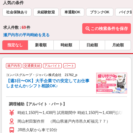
人気の条件
社会保険あり
未経験歓迎
車通勤OK
ブランクOK
バイク通
求人件数 :
69
件
この検索条件を保存
瀬戸内市の平均時給を見る
指定なし
新着順
時給順
日給順
月給順
瀬戸内市
交通費支給
アルバイト
パート
コンパスグループ・ジャパン株式会社 21762_p
く
【週3日〜OK】大手企業での安定してお仕事
しませんか♪シフト相談OK♪
大
調理補助【アルバイト・パート】
入
歓
時給1,150円〜1,438円 試用期間中 時給1,150円〜1,438円(試用
～
岡山村田製作所 （岡山県瀬戸内市邑久町福元７７）
用
日
JR邑久駅から車で10分
い