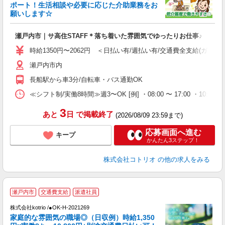
女
ポート！生活相談や必要に応じた介助業務をお
ド
願いします☆
活
ル
瀬戸内市｜サ高住STAFF＊落ち着いた雰囲気でゆったりお仕事♪
自
時給1350円〜2062円 ＜日払い有/週払い有/交通費全支給(ガソリ
役
瀬戸内市内
長船駅から車3分/自転車・バス通勤OK
≪シフト制/実働8時間≫週3〜OK [例] ・08:00 〜 17:00 ・10:00
3
あと
日
で掲載終了
(2026/08/09 23:59まで)
応募画面へ進む
キープ
かんたん3ステップ！
株式会社コトリオ
の他の求人をみる
瀬戸内市
交通費支給
派遣社員
代
株式会社kotrio /●OK-H-2021269
女
家庭的な雰囲気の職場◎（日収例）時給1,350
ド