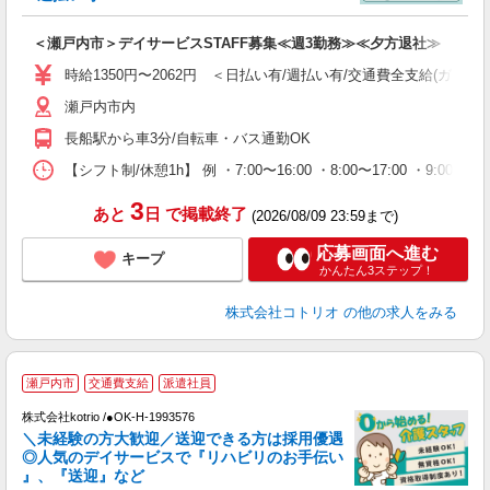
ル
自
＜瀬戸内市＞デイサービスSTAFF募集≪週3勤務≫≪夕方退社≫
役
時給1350円〜2062円 ＜日払い有/週払い有/交通費全支給(ガソリ
瀬戸内市内
長船駅から車3分/自転車・バス通勤OK
【シフト制/休憩1h】 例 ・7:00〜16:00 ・8:00〜17:00 ・9:00〜
3
あと
日
で掲載終了
(2026/08/09 23:59まで)
応募画面へ進む
キープ
かんたん3ステップ！
株式会社コトリオ
の他の求人をみる
瀬戸内市
交通費支給
派遣社員
♪
株式会社kotrio /●OK-H-1993576
＼未経験の方大歓迎／送迎できる方は採用優遇
女
◎人気のデイサービスで『リハビリのお手伝い
ド
』、『送迎』など