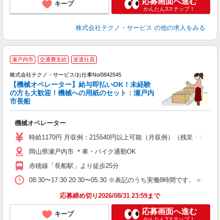
応募画面へ進む
キープ
かんたん3ステップ！
株式会社テクノ・サービス
の他の求人をみる
瀬戸内市
交通費支給
派遣社員
要
株式会社テクノ・サービス/お仕事No/0842545
【機械オペレーター】給与即払いOK！未経験
の方も大歓迎！機械への用紙のセット：瀬戸内
市長船
じ
機械オペレーター
履
週
時給1170円 月収例：215540円以上可能（月収例）（残業・休
岡山県瀬戸内市 ＊車・バイク通勤OK
赤穂線「長船駅」より徒歩25分
08:30〜17:30 20:30〜05:30 ※表記のうち実働8時間です
応募締め切り2026/08/31 23:59まで
応募画面へ進む
キープ
かんたん3ステップ！