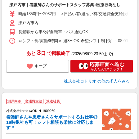
自
瀬戸内市｜看護師さんのサポートスタッフ募集♪医療行為なし
役
時給1350円〜2062円 ＜日払い有/週払い有/交通費全支給(ガソリ
瀬戸内市内
長船駅から車3分/自転車・バス通勤OK
≪シフト制/実働8時間≫ 週3〜OK 希望シフト制 [例] ・08:00 〜 17:0
3
あと
日
で掲載終了
(2026/08/09 23:59まで)
応募画面へ進む
キープ
かんたん3ステップ！
株式会社コトリオ
の他の求人をみる
瀬戸内市
交通費支給
派遣社員
株式会社kotrio /●OK-H-1909260
女
看護師さんや患者さんをサポートするお仕事◎
ド
16時退社も可！シフト相談も柔軟に対応しま
活
す＊
ル
自