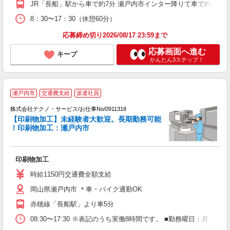
JR「長船」駅から車で約7分 瀬戸内市インター降りて車で約10分
8：30〜17：30（休憩60分）
応募締め切り2026/08/17 23:59まで
応募画面へ進む
キープ
かんたん3ステップ！
瀬戸内市
交通費支給
派遣社員
株式会社テクノ・サービス/お仕事No/0911318
で
【印刷物加工】未経験者大歓迎。長期勤務可能
！印刷物加工：瀬戸内市
ノ
印刷物加工
履
週
時給1150円交通費全額支給
岡山県瀬戸内市 ＊車・バイク通勤OK
赤穂線「長船駅」より車5分
08:30〜17:30 ※表記のうち実働8時間です。 ■勤務曜日：月