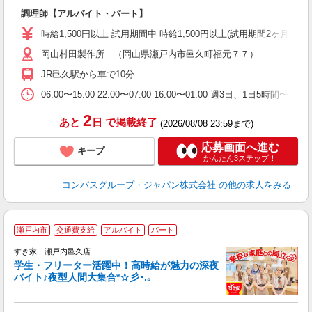
大
調理師【アルバイト・パート】
入
歓
時給1,500円以上 試用期間中 時給1,500円以上(試用期間2ヶ月)
～
岡山村田製作所 （岡山県瀬戸内市邑久町福元７７）
用
迎
JR邑久駅から車で10分
06:00〜15:00 22:00〜07:00 16:00〜01:00 週3日、1日
2
あと
日
で掲載終了
(2026/08/08 23:59まで)
応募画面へ進む
キープ
かんたん3ステップ！
コンパスグループ・ジャパン株式会社
の他の求人をみる
瀬戸内市
交通費支給
アルバイト
パート
すき家 瀬戸内邑久店
学生・フリーター活躍中！高時給が魅力の深夜
バイト♪夜型人間大集合*☆彡･.｡
つ