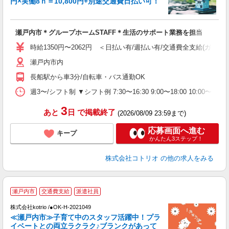
円×実働8ｈ＝10,800円+別途交通費日払い可！
活
ル
自
瀬戸内市＊グループホームSTAFF＊生活のサポート業務を担当
役
時給1350円〜2062円 ＜日払い有/週払い有/交通費全支給(ガソリ
瀬戸内市内
長船駅から車3分/自転車・バス通勤OK
週3〜/シフト制 ▼シフト例 7:30〜16:30 9:00〜18:00 10:
3
あと
日
で掲載終了
(2026/08/09 23:59まで)
応募画面へ進む
キープ
かんたん3ステップ！
株式会社コトリオ
の他の求人をみる
瀬戸内市
交通費支給
派遣社員
株式会社kotrio /●OK-H-2021049
女
≪瀬戸内市≫子育て中のスタッフ活躍中！プラ
ド
イベートとの両立ラクラク♪ブランクがあって