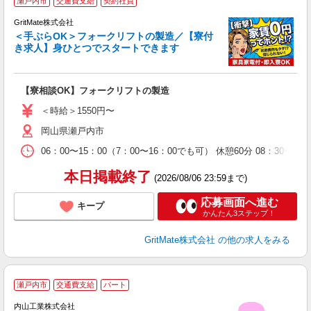
瀬戸内市
交通費支給
契約社員
GritMate株式会社
＜手ぶらOK＞フォークリフトの製造／【寮付
き求人】身ひとつでスタートできます
の
中
【寮相談OK】フォークリフトの製造
W
昇
＜時給＞1550円〜
イ
岡山県瀬戸内市
助
得
06：00〜15：00（7：00〜16：00でも可） 休憩60分 08：30〜17
本日掲載終了
(2026/08/06 23:59まで)
応募画面へ進む
キープ
かんたん3ステップ！
GritMate株式会社
の他の求人をみる
■
瀬戸内市
交通費支給
パート
い
内山工業株式会社