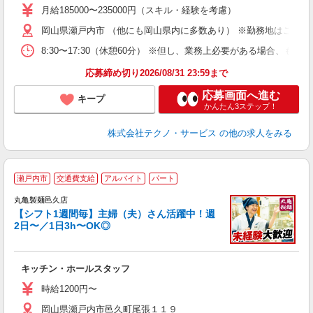
あ
月給185000〜235000円（スキル・経験を考慮）
遣
岡山県瀬戸内市 （他にも岡山県内に多数あり） ※勤務地はご希望
8:30〜17:30（休憩60分） ※但し、業務上必要がある場合
応募締め切り2026/08/31 23:59まで
応募画面へ進む
キープ
かんたん3ステップ！
株式会社テクノ・サービス
の他の求人をみる
瀬戸内市
交通費支給
アルバイト
パート
丸亀製麺邑久店
【シフト1週間毎】主婦（夫）さん活躍中！週
2日〜／1日3h〜OK◎
ル
キッチン・ホールスタッフ
入
者
時給1200円〜
不
岡山県瀬戸内市邑久町尾張１１９
中