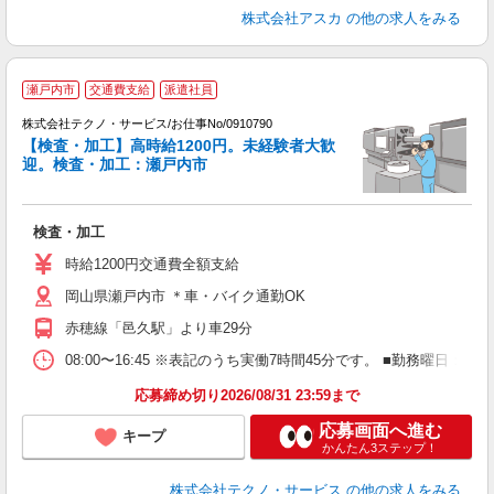
株式会社アスカ
の他の求人をみる
瀬戸内市
交通費支給
派遣社員
株式会社テクノ・サービス/お仕事No/0910790
2
【検査・加工】高時給1200円。未経験者大歓
迎。検査・加工：瀬戸内市
ン
国
検査・加工
履
高
時給1200円交通費全額支給
岡山県瀬戸内市 ＊車・バイク通勤OK
赤穂線「邑久駅」より車29分
08:00〜16:45 ※表記のうち実働7時間45分です。 ■勤務曜日
応募締め切り2026/08/31 23:59まで
応募画面へ進む
キープ
かんたん3ステップ！
株式会社テクノ・サービス
の他の求人をみる