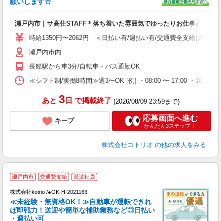
願いします☆
活
ル
瀬戸内市｜サ高住STAFF＊落ち着いた雰囲気でゆったりお仕事♪
自
時給1350円〜2062円 ＜日払い有/週払い有/交通費全支給(ガソリ
役
瀬戸内市内
長船駅から車3分/自転車・バス通勤OK
≪シフト制/実働8時間≫週3〜OK [例] ・08:00 〜 17:00 ・10:00
3
あと
日
で掲載終了
(2026/08/09 23:59まで)
応募画面へ進む
キープ
かんたん3ステップ！
株式会社コトリオ
の他の求人をみる
瀬戸内市
交通費支給
派遣社員
す
株式会社kotrio /●OK-H-2021163
女
≪未経験・無資格OK！≫自動車が運転できれ
ド
ば即戦力！送迎や簡単な補助業務など◎日払い
活
・週払い可