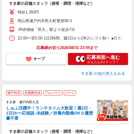
すき家の店舗スタッフ（接客・調理・清掃など）
履
ミ
時給1,350円
～
岡山県瀬戸内市邑久町豊原90-3
勤
社
JR赤穂線「邑久」駅より徒歩7分
22:00〜翌5:00 1日2時間、週2日からOKのシフト制！ ●扶養内勤務
応募締め切り2026/08/31 23:59まで
応募画面へ進む
キープ
かんたん3ステップ！
すき家
の他の求人をみる
≪
瀬戸内市
交通費支給
アルバイト
パート
すき家 瀬戸内邑久店
しゅふ活躍中！ランチタイム大歓迎！週2日・
安
1日2h〜応相談♪未経験／扶養内勤務OK☆履歴
書不要
の
すき家の店舗スタッフ（接客・調理・清掃など）
履