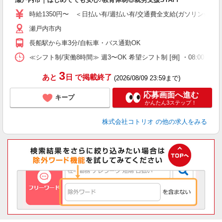
役
時給1350円〜 ＜日払い有/週払い有/交通費全支給(ガソリン代含む
瀬戸内市内
長船駅から車3分/自転車・バス通勤OK
≪シフト制/実働8時間≫ 週3〜OK 希望シフト制 [例] ・08:00 〜 17:
3
あと
日
で掲載終了
(2026/08/09 23:59まで)
応募画面へ進む
キープ
かんたん3ステップ！
株式会社コトリオ
の他の求人をみる