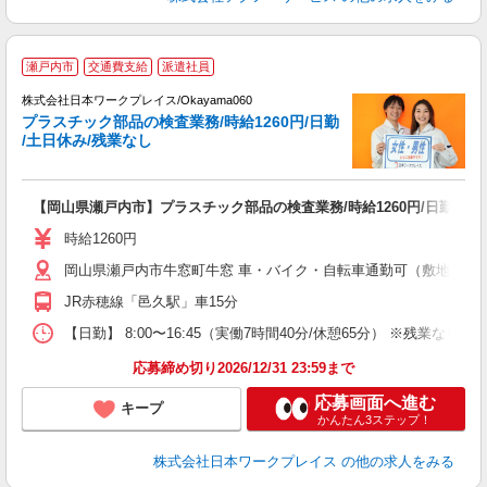
■
瀬戸内市
交通費支給
派遣社員
株式会社日本ワークプレイス/Okayama060
プラスチック部品の検査業務/時給1260円/日勤
だ
/土日休み/残業なし
有
【岡山県瀬戸内市】プラスチック部品の検査業務/時給1260円/日勤/土日
即
（
時給1260円
ピ
岡山県瀬戸内市牛窓町牛窓 車・バイク・自転車通勤可（敷地内無
JR赤穂線「邑久駅」車15分
【日勤】 8:00〜16:45（実働7時間40分/休憩65分） ※残業なし
応募締め切り2026/12/31 23:59まで
応募画面へ進む
キープ
かんたん3ステップ！
株式会社日本ワークプレイス
の他の求人をみる