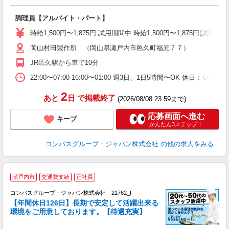
大
調理員【アルバイト・パート】
入
歓
時給1,500円〜1,875円 試用期間中 時給1,500円〜1,875円
～
岡山村田製作所 （岡山県瀬戸内市邑久町福元７７）
用
フ
JR邑久駅から車で10分
22:00〜07:00 16:00〜01:00 週3日、1日5時間〜OK 休日：
2
あと
日
で掲載終了
(2026/08/08 23:59まで)
応募画面へ進む
キープ
かんたん3ステップ！
コンパスグループ・ジャパン株式会社
の他の求人をみる
瀬戸内市
交通費支給
正社員
コンパスグループ・ジャパン株式会社 21762_f
【年間休日126日】長期で安定して活躍出来る
環境をご用意しております。【待遇充実】