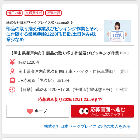
■
瀬戸内市
交通費支給
派遣社員
株式会社日本ワークプレイス/Okayama049
部品の取り揃え作業及びピッキング作業とそれ
だ
に付随する業務/時給1220円/日勤/土日休み/残
業少なめ
有
【岡山県瀬戸内市】部品の取り揃え作業及びピッキング作業とそれに付随す
即
中
時給1220円
分
岡山県瀬戸内市邑久町向山 車・バイク・自転車通勤可（駐車場有
JR赤穂線「邑久駅」 車15分
【日勤】5勤2休 8:20〜17:30（実働8時間/休憩70分） ※残業目安：
応募締め切り2026/12/31 23:59まで
応募画面へ進む
キープ
かんたん3ステップ！
株式会社日本ワークプレイス
の他の求人をみる