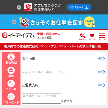
中国・四国
の求人
▼エリア変更
瀬戸内市の交通費支給のバイト・アルバイト・パートの求人情報一覧
瀬戸内市
選択
勤務地/駅
未設定
例）食品、事務、アパレル
選択
職種
交通費支給
選択
こだわり
を含まない
フリーワード