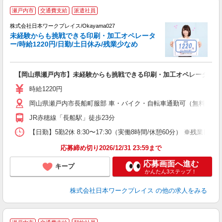
■
瀬戸内市
交通費支給
派遣社員
株式会社日本ワークプレイス/Okayama027
未経験からも挑戦できる印刷・加工オペレータ
だ
ー/時給1220円/日勤/土日休み/残業少なめ
有
【岡山県瀬戸内市】未経験からも挑戦できる印刷・加工オペレーター/時給1
即
ム
時給1220円
岡山県瀬戸内市長船町服部 車・バイク・自転車通勤可（無料駐車
JR赤穂線「長船駅」徒歩23分
【日勤】5勤2休 8:30〜17:30（実働8時間/休憩60分） ※残業目安：1
応募締め切り2026/12/31 23:59まで
応募画面へ進む
キープ
かんたん3ステップ！
株式会社日本ワークプレイス
の他の求人をみる