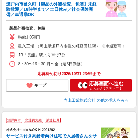
K
瀬戸内市邑久町【製品の外観検査、包装】未経
験歓迎／16時半まで／土日休み／社会保険完
備／車通勤OK
の
職
製品外観検査、包装
歓
事
時給1,050円
邑久工場 （岡山県瀬戸内市邑久町豆田1168） ※車通勤可！
JR「長船」駅より車で7分
8：30〜16：30 月〜金（週5日勤務）
応募締め切り2026/10/31 23:59まで
応募画面へ進む
キープ
かんたん3ステップ！
内山工業株式会社
の他の求人をみる
2
瀬戸内市
交通費支給
派遣社員
株式会社kotrio /●OK-H-2021292
サービス付き高齢者向け住宅で入居者さんをサ