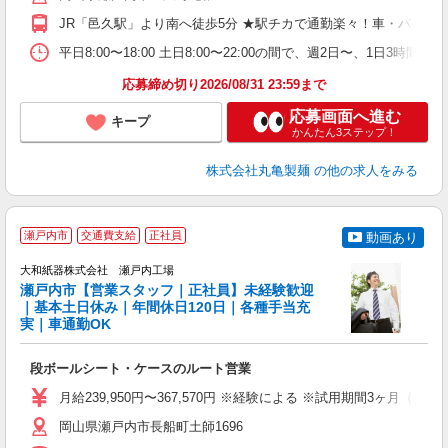
り
JR「邑久駅」より南へ徒歩5分 ★駅チカで通勤楽々！車・バイク
時
ト
平日8:00〜18:00 土日8:00〜22:00の間で、週2日
夜 
応募締め切り2026/08/31 23:59まで
応募画面へ進む
キープ
かんたん3ステップ！
株式会社丸亀製麺
の他の求人をみる
瀬戸内市
交通費支給
正社員
動画あり
大和紙器株式会社 瀬戸内工場
瀬戸内市【営業スタッフ｜正社員】未経験歓迎
｜基本土日休み｜年間休日120日｜各種手当充
実｜車通勤OK
き
段ボールシート・ケースのルート営業
未
昇
月給239,950円〜367,570円 ※経験による ※試用期間3ヶ月（固
険
岡山県瀬戸内市長船町土師1696