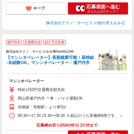
応募画面へ進む
キープ
かんたん3ステップ！
株式会社テクノ・サービス
の他の求人をみる
瀬戸内市
交通費支給
紹介予定派遣
株式会社テクノ・サービス/お仕事No/0911348
【マシンオペレーター】長期就業可能！高時給
給
♪未経験OK。マシンオペレーター：瀬戸内市
ー
マシンオペレーター
履
高
時給1250円交通費全額支給
勤
岡山県瀬戸内市 ＊車・バイク通勤OK
赤穂線「長船駅」より車5分
08:30〜17:30 23:30〜08:30 ※表記のうち実働8時間です
応募締め切り2026/08/31 23:59まで