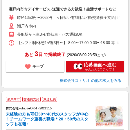
活
ル
瀬戸内市☆デイサービス♪送迎できる方歓迎！生活サポートなど
自
時給1350円〜2062円 ＜日払い有/週払い有/交通費全支給(ガソリ
役
瀬戸内市内
長船駅から車3分/自転車・バス通勤OK
【シフト制/休憩1h/週3日〜】 8:00〜17:00 9:00〜18:00 等 ※残業
3
あと
日
で掲載終了
(2026/08/09 23:59まで)
応募画面へ進む
キープ
かんたん3ステップ！
株式会社コトリオ
の他の求人をみる
瀬戸内市
交通費支給
派遣社員
株式会社kotrio /●OK-H-2021315
未経験の方も可◎30〜40代のスタッフが中心
女
！チームワーク重視の職場＊20・50代のスタ
ド
ッフも在籍♪
活