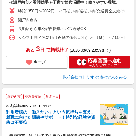
≪瀬戸内市／看護助手≫子育て世代活躍中！働きやすい環境♪
役
時給1350円〜2062円 ＜日払い有/週払い有/交通費全支給(ガソリ
瀬戸内市内
長船駅から車3分/自転車・バス通勤OK
＜シフト制／休憩1h（夜勤の場合は2h）＞ （例） ・7:00〜16:00 ・
3
あと
日
で掲載終了
(2026/08/09 23:59まで)
応募画面へ進む
キープ
かんたん3ステップ！
株式会社コトリオ
の他の求人をみる
履
瀬戸内市
交通費支給
派遣社員
株式会社kotrio /●OK-H-1993891
女
利用者様の「働きたい」という気持ちを支え、
ド
就職に向けた訓練やサポート！特別な経験や資
活
格は不要◎
ル
自
瀬戸内市｜はじめてでも安心♪教育体制◎就労支援STAFF