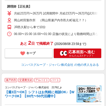
か
調理師【正社員】
入
卒
月給23万円〜26万円 試用期間中 月給23万円〜26万円(試用期
ミ
岡山村田製作所 （岡山県瀬戸内市邑久町福元７７）
あ
休
JR邑久駅から車で10分
助
06:00〜15:00 16:00〜01:00 店舗の状況により勤務時間は異なり
2
あと
日
で掲載終了
(2026/08/08 23:59まで)
応募画面へ進む
キープ
かんたん3ステップ！
コンパスグループ・ジャパン株式会社
の他の求人をみる
瀬戸内市
交通費支給
アルバイト
パート
コンパスグループ・ジャパン株式会社 21762_p
く
【週3日〜OK】シフトはお気軽に相談OK♪【W
ワークOK】【30代〜50代活躍中】