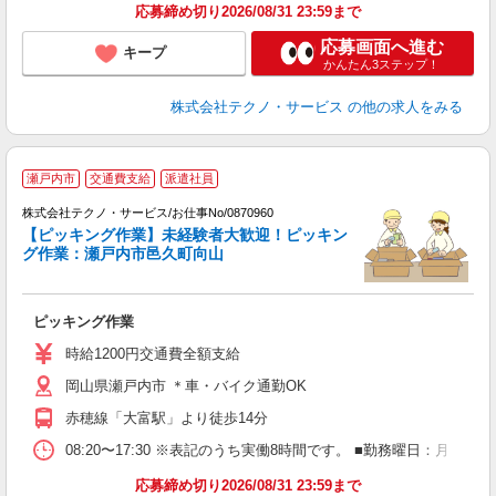
応募締め切り2026/08/31 23:59まで
応募画面へ進む
キープ
かんたん3ステップ！
株式会社テクノ・サービス
の他の求人をみる
瀬戸内市
交通費支給
派遣社員
株式会社テクノ・サービス/お仕事No/0870960
気
【ピッキング作業】未経験者大歓迎！ピッキン
グ作業：瀬戸内市邑久町向山
ジ
お
ピッキング作業
履
高
時給1200円交通費全額支給
岡山県瀬戸内市 ＊車・バイク通勤OK
赤穂線「大富駅」より徒歩14分
08:20〜17:30 ※表記のうち実働8時間です。 ■勤務曜日：月
応募締め切り2026/08/31 23:59まで