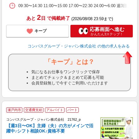
09:30〜14:30 11:00〜15:00 17:00〜22:30 24:00〜6:
2
あと
日
で掲載終了
(2026/08/08 23:59まで)
応募画面へ進む
キープ
かんたん3ステップ！
コンパスグループ・ジャパン株式会社
の他の求人をみる
「キープ」とは？
気になるお仕事をワンクリックで保存
まとめてチェック＆まとめて応募も可能
会員登録無しで今すぐご利用いただけます
瀬戸内市
交通費支給
アルバイト
パート
コンパスグループ・ジャパン株式会社 21762_p
く
【週3日〜OK】主婦（夫）の方がメインで活
躍中♪シフト相談OK♪資格不要