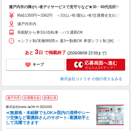
ル
瀬戸内市の障がい者デイサービスで見守りなど★30・40代活躍中
自
時給1350円〜2062円 ＜日払い有/週払い有/交通費全支給(ガソリ
役
瀬戸内市内
長船駅から車3分/自転車・バス通勤OK
≪シフト制/実働8時間≫ 週3〜勤務OK 希望シフト制 [例] ・8:00〜17
3
あと
日
で掲載終了
(2026/08/09 23:59まで)
応募画面へ進む
キープ
かんたん3ステップ！
株式会社コトリオ
の他の求人をみる
瀬戸内市
交通費支給
派遣社員
株式会社kotrio /●OK-H-2021025
女
≪無資格・未経験でもOK≫院内の清掃やシー
ド
ツ交換など看護師さんのサポート♪看護助手と
活
して活躍できます
ル