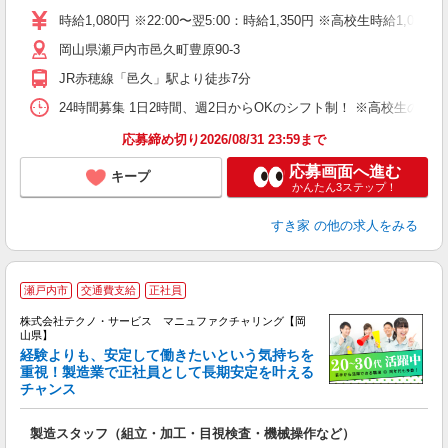
タ
時給1,080円 ※22:00〜翌5:00：時給1,350円 ※高校生時給1,047
（
岡山県瀬戸内市邑久町豊原90-3
夜
事
JR赤穂線「邑久」駅より徒歩7分
24時間募集 1日2時間、週2日からOKのシフト制！ ※高校生のシ
応募締め切り2026/08/31 23:59まで
応募画面へ進む
キープ
かんたん3ステップ！
すき家
の他の求人をみる
瀬戸内市
交通費支給
正社員
株式会社テクノ・サービス マニュファクチャリング【岡
山県】
経験よりも、安定して働きたいという気持ちを
重視！製造業で正社員として長期安定を叶える
チャンス
く
入
製造スタッフ（組立・加工・目視検査・機械操作など）
未