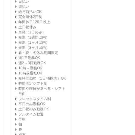
日払い
週払い
給与前払いOK
完全週休2日制
年間休日120日以上
土日祝休み
単発（1日のみ）
短期（1週間以内）
短期（1ヶ月以内）
短期（3ヶ月以内）
春・夏・冬休み期間限定
週1日勤務OK
週2～3日勤務OK
10時～勤務OK
16時前退社OK
短時間勤務（1日4h以内）OK
時間固定シフト制
時間や曜日が選べる・シフト
自由
フレックスタイム制
平日のみ勤務OK
土日祝のみ勤務OK
フルタイム歓迎
早朝
朝
昼
夕方