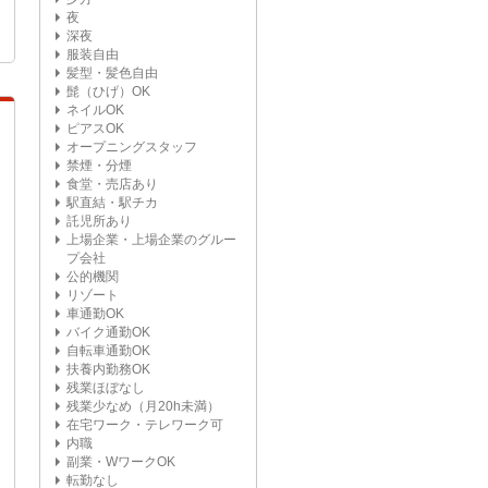
夜
深夜
服装自由
髪型・髪色自由
髭（ひげ）OK
ネイルOK
ピアスOK
オープニングスタッフ
禁煙・分煙
食堂・売店あり
駅直結・駅チカ
託児所あり
上場企業・上場企業のグルー
プ会社
公的機関
リゾート
車通勤OK
バイク通勤OK
自転車通勤OK
扶養内勤務OK
残業ほぼなし
残業少なめ（月20h未満）
在宅ワーク・テレワーク可
内職
副業・WワークOK
転勤なし