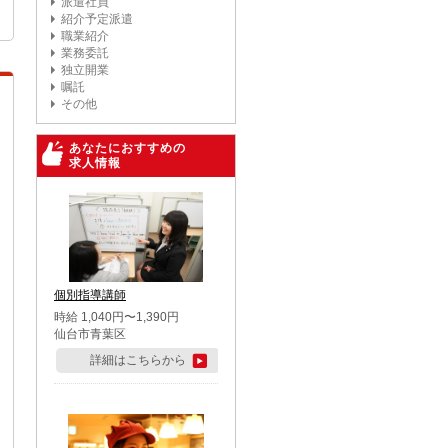
派遣社員
紹介予定派遣
職業紹介
業務委託
独立開業
嘱託
その他
あなたにおすすめの
求人情報
個別指導講師
時給 1,040円〜1,390円
仙台市青葉区
詳細はこちらから