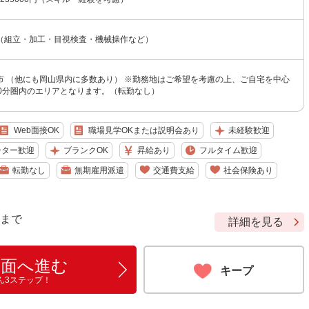
（組立・加工・目視検査・機械操作など）
市 （他にも岡山県内に多数あり） ※勤務地はご希望を考慮の上、ご自宅を中心
20分圏内のエリアとなります。（転勤なし）
Web面接OK
職場見学OKまたは説明会あり
未経験歓迎
ーター歓迎
ブランクOK
昇給あり
フルタイム歓迎
転勤なし
無期雇用派遣
交通費支給
社会保険あり
9 まで
詳細を見る
画面へ進む
キープ
ん3ステップ！