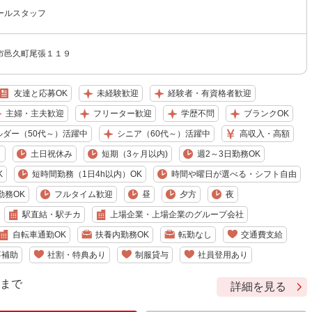
ールスタッフ
市邑久町尾張１１９
友達と応募OK
未経験歓迎
経験者・有資格者歓迎
主婦・主夫歓迎
フリーター歓迎
学歴不問
ブランクOK
ルダー（50代～）活躍中
シニア（60代～）活躍中
高収入・高額
り
土日祝休み
短期（3ヶ月以内)
週2～3日勤務OK
K
短時間勤務（1日4h以内）OK
時間や曜日が選べる・シフト自由
勤務OK
フルタイム歓迎
昼
夕方
夜
駅直結・駅チカ
上場企業・上場企業のグループ会社
自転車通勤OK
扶養内勤務OK
転勤なし
交通費支給
事補助
社割・特典あり
制服貸与
社員登用あり
9 まで
詳細を見る