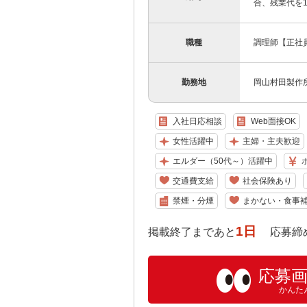
合、残業代を1
職種
調理師【正社
勤務地
岡山村田製作
入社日応相談
Web面接OK
女性活躍中
主婦・主夫歓迎
エルダー（50代～）活躍中
交通費支給
社会保険あり
禁煙・分煙
まかない・食事
1日
掲載終了まであと
応募締め切り:
応募
かんた