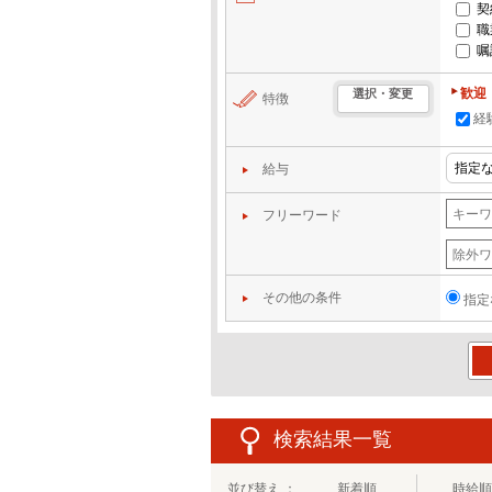
契
職
嘱
歓迎
選択・変更
特徴
経
給与
フリーワード
その他の条件
指定
この
検索結果一覧
並び替え ：
新着順
時給順