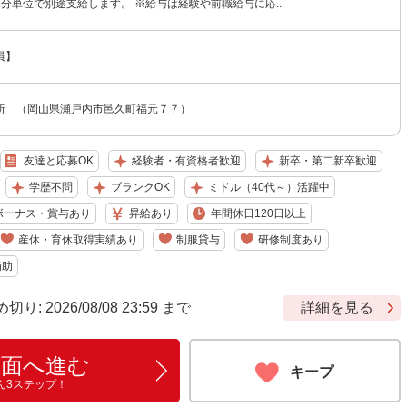
分単位で別途支給します。 ※給与は経験や前職給与に応...
員】
所 （岡山県瀬戸内市邑久町福元７７）
友達と応募OK
経験者・有資格者歓迎
新卒・第二新卒歓迎
学歴不問
ブランクOK
ミドル（40代～）活躍中
ボーナス・賞与あり
昇給あり
年間休日120日以上
産休・育休取得実績あり
制服貸与
研修制度あり
補助
 2026/08/08 23:59 まで
詳細を見る
画面へ進む
キープ
ん3ステップ！