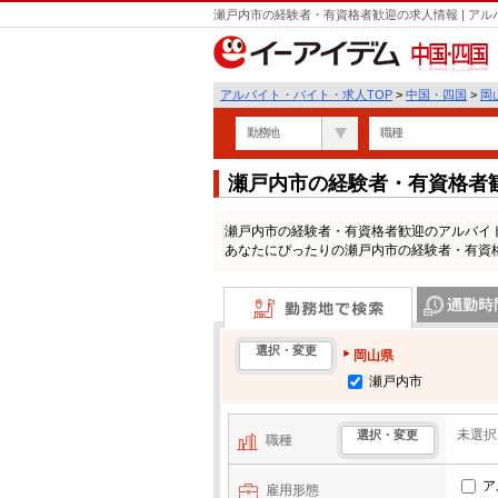
瀬戸内市の経験者・有資格者歓迎の求人情報 | ア
中国・四国
アルバイト・バイト・求人TOP
>
中国・四国
>
岡
勤務地
職種
瀬戸内市の経験者・有資格者
瀬戸内市の経験者・有資格者歓迎のアルバイ
あなたにぴったりの瀬戸内市の経験者・有資
勤務地で検索
通勤時間・区
選択・変更
岡山県
瀬戸内市
未選択
選択・変更
職種
ア
雇用形態