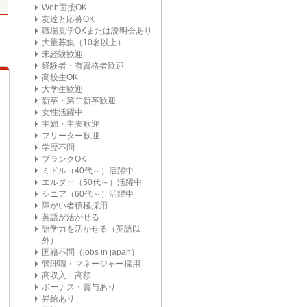
Web面接OK
友達と応募OK
職場見学OKまたは説明会あり
大量募集（10名以上）
未経験歓迎
経験者・有資格者歓迎
高校生OK
大学生歓迎
新卒・第二新卒歓迎
女性活躍中
主婦・主夫歓迎
フリーター歓迎
学歴不問
ブランクOK
ミドル（40代～）活躍中
エルダー（50代～）活躍中
シニア（60代～）活躍中
障がい者積極採用
英語が活かせる
語学力を活かせる（英語以
外）
国籍不問（jobs in japan）
管理職・マネージャー採用
高収入・高額
ボーナス・賞与あり
昇給あり