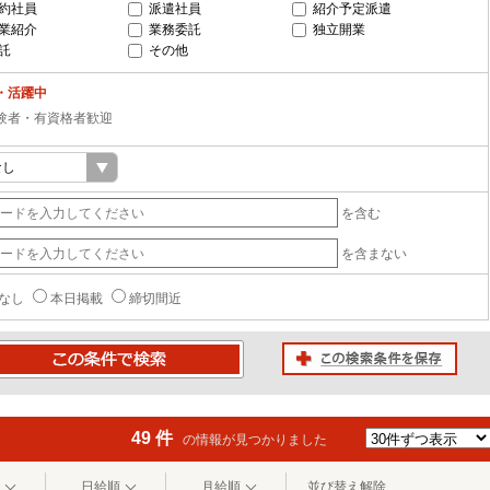
約社員
派遣社員
紹介予定派遣
業紹介
業務委託
独立開業
託
その他
・活躍中
験者・有資格者歓迎
を含む
を含まない
なし
本日掲載
締切間近
この検索条件を保存
条件で検索
49 件
の情報が見つかりました
日給順
月給順
並び替え解除