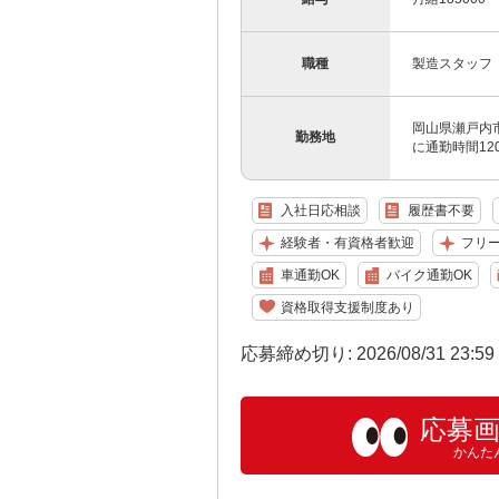
職種
製造スタッフ
岡山県瀬戸内
勤務地
に通勤時間1
入社日応相談
履歴書不要
経験者・有資格者歓迎
フリ
車通勤OK
バイク通勤OK
資格取得支援制度あり
応募締め切り: 2026/08/31 23:5
応募
かんた