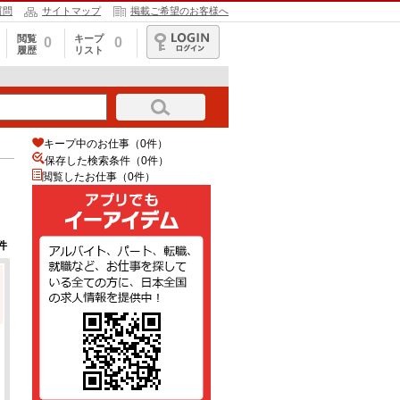
質問
サイトマップ
掲載ご希望のお客様へ
閲覧
キープ
0
0
履歴
リスト
ログイン
キープ中のお仕事（0件）
保存した検索条件（
0
件）
閲覧したお仕事（0件）
件