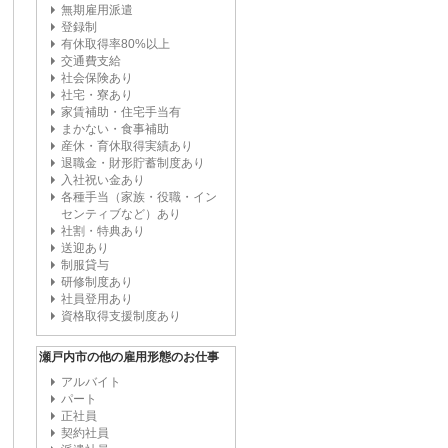
無期雇用派遣
登録制
有休取得率80%以上
交通費支給
社会保険あり
社宅・寮あり
家賃補助・住宅手当有
まかない・食事補助
産休・育休取得実績あり
退職金・財形貯蓄制度あり
入社祝い金あり
各種手当（家族・役職・イン
センティブなど）あり
社割・特典あり
送迎あり
制服貸与
研修制度あり
社員登用あり
資格取得支援制度あり
瀬戸内市の他の雇用形態のお仕事
アルバイト
パート
正社員
契約社員