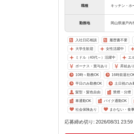
職種
キッチン・ホ
勤務地
岡山県瀬戸内
入社日応相談
履歴書不要
大学生歓迎
女性活躍中
ミドル（40代～）活躍中
エ
ボーナス・賞与あり
昇給あ
10時～勤務OK
16時前退社O
平日のみ勤務OK
土日祝のみ
髪型・髪色自由
禁煙・分煙
車通勤OK
バイク通勤OK
社会保険あり
まかない・食
応募締め切り: 2026/08/31 23:5