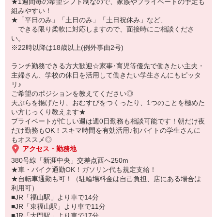
★1週間毎の希望シフト制なので、家族やプライベートの予定も
●レジ業務
組みやすい！
自動釣銭機導入店もあるので、お会計もスムーズ。
★「平日のみ」「土日のみ」「土日祝休み」など、
できる限り柔軟に対応しますので、面接時にご相談くださ
●洗い場/店内清掃
い。
お客さまが返却口にお持ちくださったお皿・おぼんを洗います。
※22時以降は18歳以上(例外事由2号)
食洗器を使って効率よく作業！手荒れの不安もナシ！
ランチ勤務できる方大歓迎☆家事･育児等優先で働きたい主夫・
ベテランスタッフが多数在籍しているので安心感のある営業が自慢
主婦さん、学校の休日を活用して働きたい学生さんにもピッタ
です！学生も多く在籍しています♪
リ♪
ご希望のポジションを教えてください◎
天ぷらを揚げたり、おむすびをつくったり、1つのことを極めた
い方じっくり教えます★
プライベートが忙しい週は週0日勤務も相談可能です！朝だけ夜
だけ勤務もOK！スキマ時間を有効活用♪初バイトの学生さんに
もオススメ◎
アクセス・勤務地
380号線「新涯中央」交差点西へ250m
★車・バイク通勤OK！ガソリン代も規定支給！
★自転車通勤も可！（駐輪場料金は自己負担、店にある場合は
利用可）
■JR「福山駅」より車で14分
■JR「東福山駅」より車で11分
■JR「大門駅」より車で17分