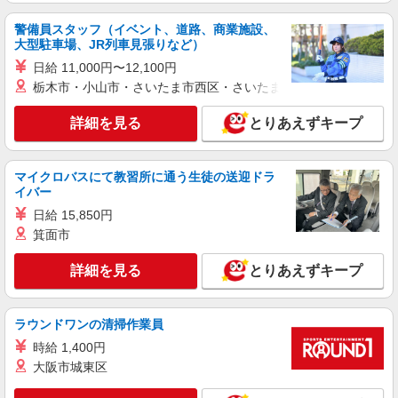
ど）
警備員スタッフ（イベント、道路、商業施設、
時給1,400円
大型駐車場、JR列車見張りなど）
広島県福山市南蔵王町5-16-23
日給 11,000円〜12,100円
栃木市・小山市・さいたま市西区・さいたま市岩槻区・久喜市・
詳細を見る
キープ
詳細を見る
とりあえずキープ
アルバイト
パート
すき家 2国福山高西店
すき家の店舗スタッフ（接客・調理・清掃な
マイクロバスにて教習所に通う生徒の送迎ドラ
イバー
ど）
時給1,100円 ※22:00〜翌5:00：時給1,400円 ※
日給 15,850円
高校生時給1,085円 ※早朝手当（5:00〜9:00）時給
箕面市
＋150円
広島県福山市高西町4-4-9
詳細を見る
とりあえずキープ
詳細を見る
キープ
ラウンドワンの清掃作業員
アルバイト
パート
時給 1,400円
ジョリーパスタ 野上店
大阪市城東区
キッチン（フード）スタッフ
時給1150円 ※22:00以降は時給1438円 ※高校