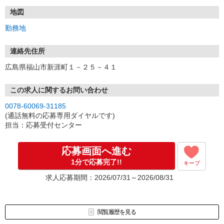
※iCloudメールアドレス（＠icloud.com等）は
面接ご案内のメールが届かない可能性がございますため、
地図
その他のアドレスをご入力いただくようお願いいたします。
勤務地
【スマホで簡単！面接予約機能あり！】
お電話でのご応募も大歓迎！
連絡先住所
(10:00〜17:00/土日祝も受付中)
広島県福山市新涯町１－２５－４１
【スピード採用実施中！】
最短翌日面接も！面接は30分程度。
この求人に関するお問い合わせ
友達同士の応募もOK！
0078-60069-31185
※お盆期間中は店舗により面接日程のご案内に通常よりお時間をい
(通話無料の応募専用ダイヤルです)
ただく場合があります。
担当：応募受付センター
(店舗NO..110857)
応募画面へ進む
1分で応募完了!!
キープ
求人応募期間：2026/07/31～2026/08/31
閲覧履歴を見る