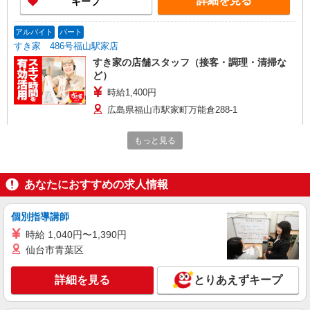
詳細を見る
キープ
アルバイト
パート
すき家 486号福山駅家店
すき家の店舗スタッフ（接客・調理・清掃な
ど）
時給1,400円
広島県福山市駅家町万能倉288-1
詳細を見る
キープ
もっと見る
アルバイト
パート
あなたにおすすめの求人情報
丸亀製麺福山平成大学前店
キッチン・ホールスタッフ（ランチタイム）
個別指導講師
時給1250円〜
時給 1,040円〜1,390円
広島県福山市御幸町大字上岩成５７９－１
仙台市青葉区
詳細を見る
キープ
詳細を見る
とりあえずキープ
アルバイト
パート