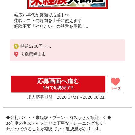
幅広い年代が笑顔で活躍中☆
柔軟シフトで時間を上手に使えます
経験不要「やりたい」の熱意を重視し...
時給1200円〜
☆22時以降は時給25％UP（深夜割増有）
広島県福山市
応募画面へ進む
1分で応募完了!!
キープ
求人応募期間：2026/07/31～2026/08/31
◆◇初バイト・未経験・ブランク有みなさん歓迎！◇◆
お仕事の各ステップごとに丁寧なトレーニングあり！
1つ1つできることが増えていく達成感があります。