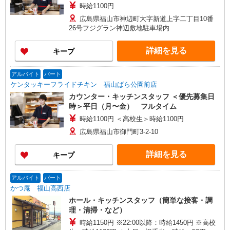
時給1100円
広島県福山市神辺町大字新道上字二丁目10番
26号フジグラン神辺敷地駐車場内
詳細を見る
キープ
アルバイト
パート
ケンタッキーフライドチキン 福山ばら公園前店
カウンター・キッチンスタッフ ＜優先募集日
時＞平日（月〜金） フルタイム
時給1100円 ＜高校生＞時給1100円
広島県福山市御門町3-2-10
詳細を見る
キープ
アルバイト
パート
かつ庵 福山高西店
ホール・キッチンスタッフ（簡単な接客・調
理・清掃・など）
時給1150円 ※22:00以降：時給1450円 ※高校