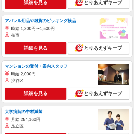
詳細を見る
とりあえずキープ
生時給1100円 ※労働組合費あり（基本時給×月間
時間数×1.8％） ■土日・祝手当 土日・祝は時給＋
広島県福山市野上町2-1-1
50円
アパレル用品や雑貨のピッキング検品
詳細を見る
キープ
時給 1,200円〜1,500円
柏市
アルバイト
パート
丸亀製麺福山引野店
詳細を見る
とりあえずキープ
キッチン・ホールスタッフ
時給1200円〜 ☆22時以降は時給25％UP（深夜
割増有）
マンションの受付・案内スタッフ
広島県福山市引野町５－１９－２６
時給 2,000円
渋谷区
詳細を見る
キープ
詳細を見る
とりあえずキープ
アルバイト
パート
丸亀製麺松永店
キッチン・ホールスタッフ
大学病院の中材滅菌
時給1250円〜 ☆22時以降は時給25％UP（深夜
月給 254,160円
割増有）
足立区
広島県福山市高西町４－４－５