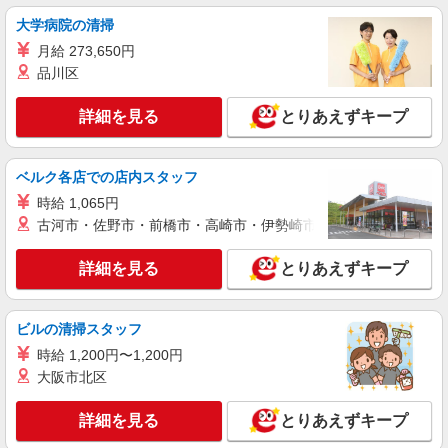
未経験OK！ピザハットピザメイクスタッフ
（インストア）
大学病院の清掃
時給1,100円以上 平日 時給1,100円以上 土日・
月給 273,650円
祝日 時給1,100円以上
品川区
広島県福山市神辺町十九軒屋2-1
詳細を見る
とりあえずキープ
詳細を見る
キープ
ベルク各店での店内スタッフ
アルバイト
パート
すき家 2国福山南本庄店
時給 1,065円
すき家の店舗スタッフ（接客・調理・清掃な
古河市・佐野市・前橋市・高崎市・伊勢崎市・太田市・館林市・
ど）
時給1,120円 ※22:00〜翌5:00：時給1,400円 ※
詳細を見る
とりあえずキープ
高校生時給1,085円 ※早朝手当（5:00〜9:00）時給
＋150円
広島県福山市南本庄2-7-4
ビルの清掃スタッフ
詳細を見る
時給 1,200円〜1,200円
キープ
大阪市北区
アルバイト
パート
すき家 福山蔵王店
詳細を見る
とりあえずキープ
すき家の店舗スタッフ（接客・調理・清掃な