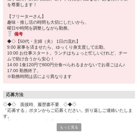
を尊重します！
【フリーターさん】
趣味・推し活の時間も大切にしたいから、
曜日や時間を調整しながら勤務。
備考
◆◇【50代・主婦（夫） 1日の流れ】
9:00 家事を済ませたら、ゆっくり身支度して出勤。
10:00 お仕事スタート。ランチはちょっと忙しいけれど、チー
ムで助け合うから安心！
14:00 1食120円で800円分食べられるまかないでお昼ごはん♪
17:00 勤務終了。
※勤務時間は店により異なります
応募方法
◇◆◇ 面接時、履歴書不要 ◇◆◇
「応募する」ボタンからご応募ください。折り返しご連絡いたしま
す。
※着信拒否・ドメイン設定されている方は、
もっと見る
「toridoll-recruit.com」からのメールを受信できるよう設定をお願い
いたします。