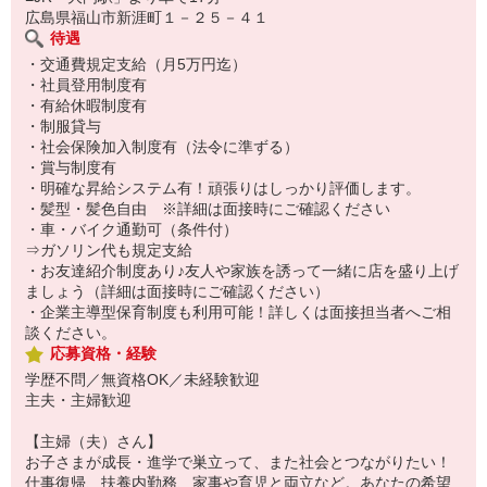
広島県福山市新涯町１－２５－４１
待遇
・交通費規定支給（月5万円迄）
・社員登用制度有
・有給休暇制度有
・制服貸与
・社会保険加入制度有（法令に準ずる）
・賞与制度有
・明確な昇給システム有！頑張りはしっかり評価します。
・髪型・髪色自由 ※詳細は面接時にご確認ください
・車・バイク通勤可（条件付）
⇒ガソリン代も規定支給
・お友達紹介制度あり♪友人や家族を誘って一緒に店を盛り上げ
ましょう（詳細は面接時にご確認ください）
・企業主導型保育制度も利用可能！詳しくは面接担当者へご相
談ください。
応募資格・経験
学歴不問／無資格OK／未経験歓迎
主夫・主婦歓迎
【主婦（夫）さん】
お子さまが成長・進学で巣立って、また社会とつながりたい！
仕事復帰、扶養内勤務、家事や育児と両立など。あなたの希望