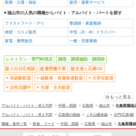
医療・介護・福祉
販売・接客サービス
交通費支給
社会保険あり
福山市の人気の職種からバイト・アルバイト・パートを探す
まかない・食事補助
社員登用あり
ファストフード・デリ
塾講師・家庭教師
雑貨・コスメ販売
中型（2t・4t）ドライバー
家電・携帯販売
一般・営業事務
レストラン・専門料理店
調理・調理補助・調理師
入社日応相談
履歴書不要
友達と応募OK
未経験歓迎
経験者・有資格者歓迎
大学生歓迎
女性活躍中
主婦・主夫歓迎
もっと見る
アルバイト・バイト・求人TOP
中国・四国
広島県
福山市
丸亀製麺福
アルバイト・バイト・求人TOP
広島県の路線
ＪＲ山陽本線
大門(広島)駅
職種・条件一覧
飲食・フード
中国・四国
広島県
福山市
丸亀製麺福