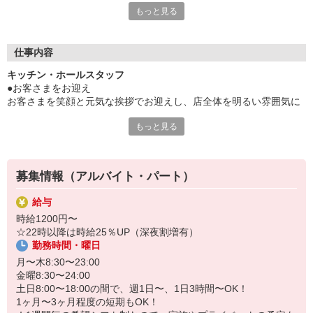
もっと見る
【働くあなたの食を支える3つのサポート】
①家族食堂制度
15歳以下のお子さまがいる従業員を対象に専用カードを支給！
仕事内容
お子さま1人あたり最大月1万円分がチャージされます。
キッチン・ホールスタッフ
（制度の詳細については面接時にご確認ください）
●お客さまをお迎え
②1食120円で800円分食べられるまかない有
お客さまを笑顔と元気な挨拶でお迎えし、店全体を明るい雰囲気に
③お得な従業員割引有
します。
トリドールグループ系列店で最大25％引き！
もっと見る
テイクアウト注文のお伺いや、お渡しもあります。
ご家族やご友人も一緒に利用できます！
平日は近くでお勤めの方や、
土日はご家族連れのお客さまが多くいらっしゃいます。
募集情報（アルバイト・パート）
地元の常連さんも多く、ほっこりとした雰囲気！
給与
●うどんの調理補助
時給1200円〜
メニューやサイズ、「冷たい/温かい」などご注文を伺い
☆22時以降は時給25％UP（深夜割増有）
うどんを茹でたり、盛り付けます。
勤務時間・曜日
テイクアウト注文の調理もあります。
月〜木8:30〜23:00
●天ぷら・おむすびの調理
金曜8:30〜24:00
レシピ通りに調理・盛り付けて、
土日8:00〜18:00の間で、週1日〜、1日3時間〜OK！
完成したらカウンターに並べます。
1ヶ月〜3ヶ月程度の短期もOK！