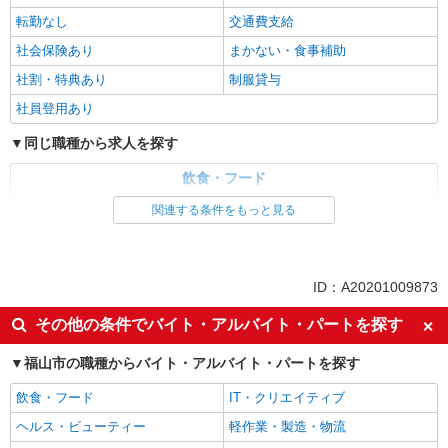
転勤なし
交通費支給
社会保険あり
まかない・食事補助
社割・特典あり
制服貸与
社員登用あり
同じ職種から求人を探す
飲食・フード
レストラン・専門料理店
調理・調理補助・調理師
関連する条件をもっと見る
同じ特徴から求人を探す
未経験歓迎
大学生歓迎
ID：A20201009873
ミドル（40代～）活躍中
ボーナス・賞与あり
その他の条件でバイト・アルバイト・パートを探す
土日祝休み
短期（3ヶ月以内）
福山市の職種からバイト・アルバイト・パートを探す
週1日勤務OK
週2～3日勤務OK
短時間勤務（1日4h以内）OK
上場企業・上場企業のグループ会
飲食・フード
IT・クリエイティブ
社
ヘルス・ビューティー
軽作業・製造・物流
車通勤OK
扶養内勤務OK