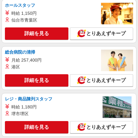
すき家 福山多治米店
ホールスタッフ
すき家の店舗スタッフ（接客・調理・清掃な
時給 1,150円
ど）
仙台市青葉区
時給1,120円 ※22:00〜翌5:00：時給1,400円 ※
高校生時給1,085円 ※早朝手当（5:00〜9:00）時給
詳細を見る
とりあえずキープ
＋150円
広島県福山市多治米町5-28-13
詳細を見る
キープ
総合病院の清掃
月給 257,400円
アルバイト
パート
港区
すき家 福山多治米店
すき家の店舗スタッフ（接客・調理・清掃な
詳細を見る
とりあえずキープ
ど）
時給1,400円
広島県福山市多治米町5-28-13
レジ・商品陳列スタッフ
時給 1,180円
詳細を見る
キープ
堺市堺区
アルバイト
パート
詳細を見る
とりあえずキープ
ピザハット 福山神辺店