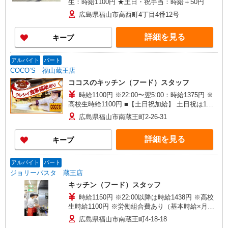
生：時給1100円 ★土日・祝手当：時給＋50円
広島県福山市高西町4丁目4番12号
詳細を見る
キープ
アルバイト
パート
COCO’S 福山蔵王店
ココスのキッチン（フード）スタッフ
時給1100円 ※22:00〜翌5:00：時給1375円 ※
高校生時給1100円 ■【土日祝加給】 土日祝は1時
間当たり＋100円 ■特別手当 早朝手当（5:00〜
広島県福山市南蔵王町2-26-31
8:00）時給＋200円
詳細を見る
キープ
アルバイト
パート
ジョリーパスタ 蔵王店
キッチン（フード）スタッフ
時給1150円 ※22:00以降は時給1438円 ※高校
生時給1100円 ※労働組合費あり（基本時給×月間
時間数×1.8％） ■土日・祝手当 土日・祝は時給＋
広島県福山市南蔵王町4-18-18
50円