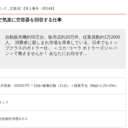
グ＿広島SC【求人番号：85248】
で気楽に空容器を回収する仕事
自動販売機約55万台、販売店約20万件、従業員数約1万2000
人。 消費者に親しまれ市場を席巻している、日本でもトッ
プクラスのボトラー社。 ＜コカ･コーラ ボトラーズジャパ
ン＞で働きませんか！ あなたにお任せす...
◎月収例：203557円 ＊日給×稼働日数（21日）＋残業手当（時給×1.25×15h）
タッフ
佐南区伴西3-2-1