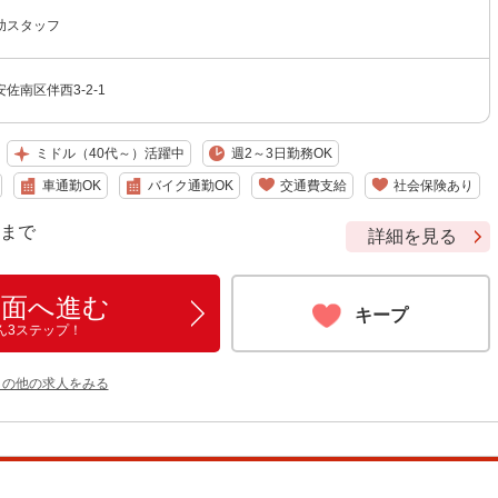
助スタッフ
佐南区伴西3-2-1
ミドル（40代～）活躍中
週2～3日勤務OK
車通勤OK
バイク通勤OK
交通費支給
社会保険あり
9 まで
詳細を見る
画面へ進む
キープ
ん3ステップ！
 の他の求人をみる