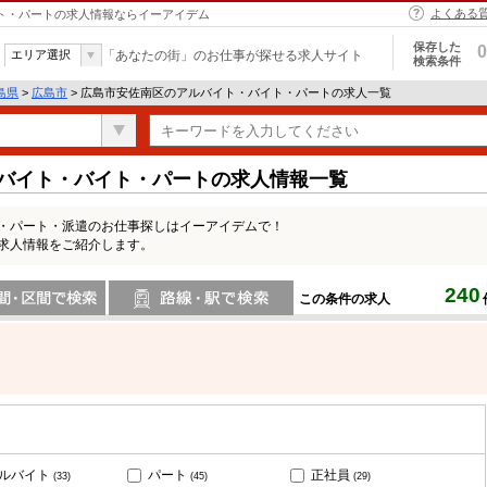
よくある
イト・パートの求人情報ならイーアイデム
保存した
0
エリア選択
「あなたの街」のお仕事が探せる求人サイト
検索条件
島県
>
広島市
> 広島市安佐南区のアルバイト・バイト・パートの求人一覧
ルバイト・バイト・パートの求人情報一覧
ト・パート・派遣のお仕事探しはイーアイデムで！
の求人情報をご紹介します。
240
この条件の求人
間で検索
路線・駅・駅で検索
ルバイト
パート
正社員
(33)
(45)
(29)