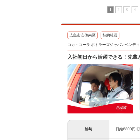
1
2
3
4
広島市安佐南区
契約社員
コカ・コーラ ボトラーズジャパンベンディン
入社初日から活躍できる！先輩
給与
日給8800円 