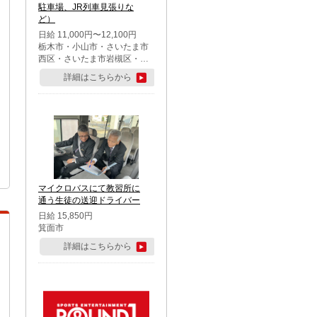
駐車場、JR列車見張りな
ど）
日給 11,000円〜12,100円
栃木市・小山市・さいたま市
西区・さいたま市岩槻区・久
喜市・蓮田市
詳細はこちらから
マイクロバスにて教習所に
通う生徒の送迎ドライバー
日給 15,850円
箕面市
詳細はこちらから