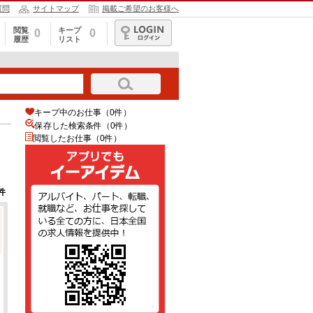
質問
サイトマップ
掲載ご希望のお客様へ
閲覧
キープ
0
0
履歴
リスト
ログイン
キープ中のお仕事（0件）
保存した検索条件（
0
件）
閲覧したお仕事（0件）
件