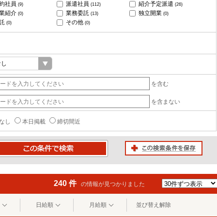
約社員
派遣社員
紹介予定派遣
(9)
(112)
(26)
業紹介
業務委託
独立開業
(0)
(13)
(0)
託
その他
(0)
(0)
を含む
を含まない
なし
本日掲載
締切間近
この検索条件を保存
条件で検索
240 件
の情報が見つかりました
日給順
月給順
並び替え解除