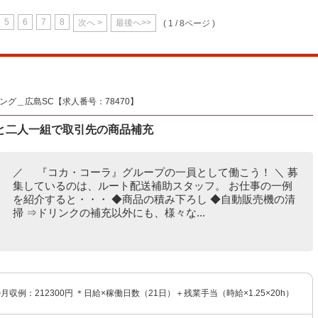
5
6
7
8
次へ >
最後へ>>
( 1 / 8ページ )
グ＿広島SC【求人番号：78470】
と二人一組で取引先の商品補充
／ 『コカ・コーラ』グループの一員として働こう！ ＼ 募
集しているのは、ルート配送補助スタッフ。 お仕事の一例
を紹介すると・・・ ◆商品の積み下ろし ◆自動販売機の清
掃 ⇒ドリンクの補充以外にも、様々な...
◎月収例：212300円 ＊日給×稼働日数（21日）＋残業手当（時給×1.25×20h）