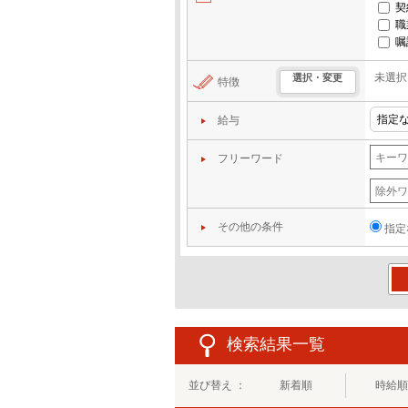
契
職
嘱
未選択
選択・変更
特徴
給与
フリーワード
その他の条件
指定
この
検索結果一覧
並び替え ：
新着順
時給順