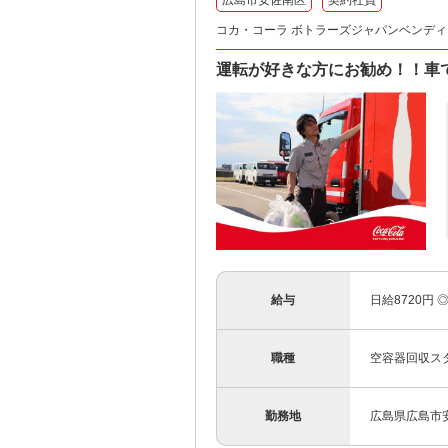
広島市安佐南区
契約社員
コカ・コーラ ボトラーズジャパンベンディン
運転が好きな方にお勧め！！車
給与
日給8720円 
職種
空容器回収ス
勤務地
広島県広島市安