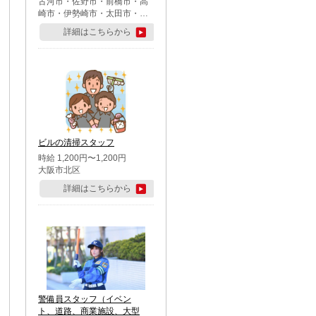
古河市・佐野市・前橋市・高
崎市・伊勢崎市・太田市・館
林市・藤岡市・大泉町・さい
詳細はこちらから
たま市北区・川越市・熊谷
市・行田市・秩父市・所沢
市・飯能市・東松山市・坂戸
市・鶴ケ島市・千葉市中央
区・市川市・松戸市・習志野
市・柏市・流山市・八千代
市・足立区・江戸川区・八王
子市・町田市
ビルの清掃スタッフ
時給 1,200円〜1,200円
大阪市北区
詳細はこちらから
警備員スタッフ（イベン
ト、道路、商業施設、大型