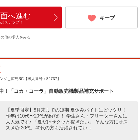
画面へ進む
キープ
ん3ステップ！
 の他の求人をみる
グ＿広島SC【求人番号：84737】
躍中！「コカ・コーラ」自動販売機製品補充サポート
【夏季限定】9月末までの短期 夏休みバイトにピッタリ！
昨年は10代〜20代が約7割！ 学生さん・フリーターさんに
大人気です♪ 「夏だけサクッと稼ぎたい」 そんな方にオス
スメ◎ 30代、40代の方も活躍されてい...