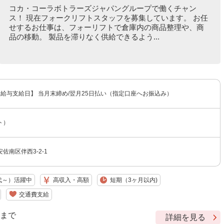
コカ・コーラボトラーズジャパングループで働くチャン
ス！ 現在フォークリフトスタッフを募集しています。 お任
せするお仕事は、フォーリフトで倉庫内の商品整理や、商
品の移動。 製品を滞りなく供給できるよう...
 【給与支給日】 当月末締め/翌月25日払い（指定口座へお振込み）
ト）
佐南区伴西3-2-1
代～）活躍中
高収入・高額
短期（3ヶ月以内)
交通費支給
9 まで
詳細を見る