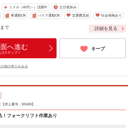
ミドル（40代～）活躍中
土日祝休み
車通勤OK
バイク通勤OK
交通費支給
社会保険あり
9 まで
詳細を見る
画面へ進む
キープ
ん3ステップ！
 の他の求人をみる
【求人番号：85499】
込！フォークリフト作業あり