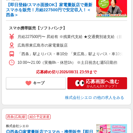
【即日登録/スマホ面接OK】家電量販店で最新
スマホを販売！月給227500円で安定収入！＜
西条＞
事
即
スマホ携帯販売【ソフトバンク】
あ
月給227500円〜 昇給有 ※残業代支給 ★交通費別途支給（規定あ
通
広島県東広島市の家電量販店
あ
「西条」駅よりバス・車10分 「東広島」駅よりバス・車10分
10:00〜21:00（実働8h・休憩1h） ※土日祝含む週5日勤務
応募締め切り2026/08/31 23:59まで
応募画面へ進む
キープ
かんたん3ステップ！
株式会社シエロ
の他の求人をみる
★
西条(広島)駅
紹介予定派遣
♪
株式会社シエロ
◎西条◎家電量販店でスマホ・携帯販売【即日