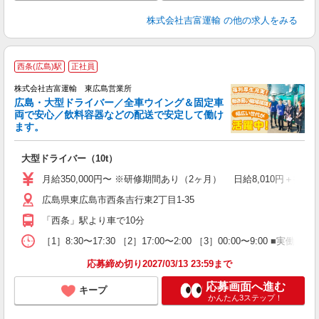
株式会社吉富運輸
の他の求人をみる
株
西条(広島)駅
正社員
は
株式会社吉富運輸 東広島営業所
広島・大型ドライバー／全車ウイング＆固定車
イ
両で安心／飲料容器などの配送で安定して働け
ます。
E
て
大型ドライバー（10t）
入
K
月給350,000円〜 ※研修期間あり（2ヶ月） 日給8,010円
与
広島県東広島市西条吉行東2丁目1-35
夜
「西条」駅より車で10分
り
［1］8:30〜17:30 ［2］17:00〜2:00 ［3］00:00〜
応募締め切り2027/03/13 23:59まで
応募画面へ進む
キープ
かんたん3ステップ！