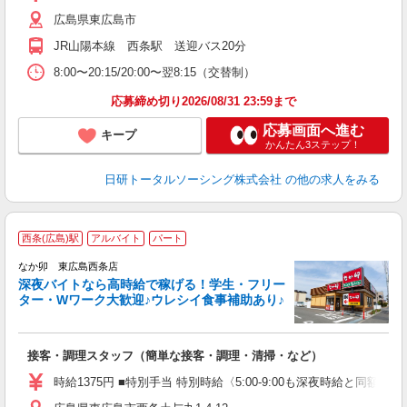
貸
広島県東広島市
JR山陽本線 西条駅 送迎バス20分
8:00〜20:15/20:00〜翌8:15（交替制）
応募締め切り2026/08/31 23:59まで
応募画面へ進む
キープ
かんたん3ステップ！
日研トータルソーシング株式会社
の他の求人をみる
西条(広島)駅
アルバイト
パート
ん
なか卯 東広島西条店
深夜バイトなら高時給で稼げる！学生・フリー
ター・Wワーク大歓迎♪ウレシイ食事補助あり♪
助
と
接客・調理スタッフ（簡単な接客・調理・清掃・など）
未
日
時給1375円 ■特別手当 特別時給〈5:00-9:00も深夜時給と同額〉
K