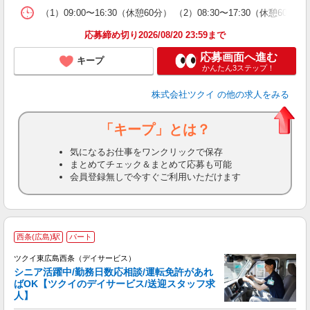
な
（1）09:00〜16:30（休憩60分） （2）08:30〜17:30（休憩
髪
応募締め切り2026/08/20 23:59まで
応募画面へ進む
キープ
かんたん3ステップ！
株式会社ツクイ
の他の求人をみる
「キープ」とは？
気になるお仕事をワンクリックで保存
まとめてチェック＆まとめて応募も可能
会員登録無しで今すぐご利用いただけます
西条(広島)駅
パート
ツクイ東広島西条（デイサービス）
シニア活躍中/勤務日数応相談/運転免許があれ
ばOK【ツクイのデイサービス/送迎スタッフ求
人】