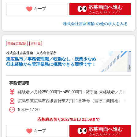
応募画面へ進む
キープ
かんたん3ステップ！
株式会社吉富運輸
の他の求人をみる
1
西条(広島)駅
正社員
吉
株式会社吉富運輸 東広島営業所
東広島市／事務管理職／転勤なし・残業少なめ
◎未経験から管理業務に挑戦できる環境です！
ら
事務管理職
ス
経験者／月給250,000円〜450,000円＋諸手当 未経験者／月給
車
広島県東広島市西条吉行東2丁目1番35号（吉行工業団地） ※原
役
8:30〜17:30
応募締め切り2027/03/13 23:59まで
応募画面へ進む
キープ
かんたん3ステップ！