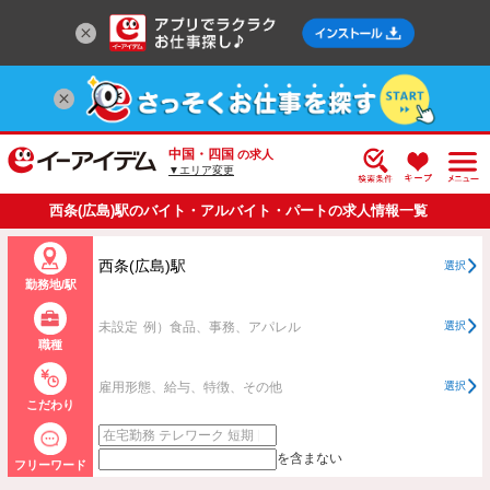
中国・四国
の求人
▼エリア変更
西条(広島)駅のバイト・アルバイト・パートの求人情報一覧
西条(広島)駅
選択
勤務地/駅
未設定
例）食品、事務、アパレル
選択
職種
雇用形態、給与、特徴、その他
選択
こだわり
を含まない
フリーワード