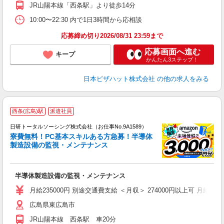
JR山陽本線「西条駅」より徒歩14分
10:00〜22:30 内で1日3時間から応相談
応募締め切り2026/08/31 23:59まで
応募画面へ進む
キープ
かんたん3ステップ！
日本ピザハット株式会社
の他の求人をみる
◎
西条(広島)駅
派遣社員
n
日研トータルソーシング株式会社（お仕事No.9A1589）
ー
寮費無料！PC基本スキルある方急募！半導体
z
製造設備の監視・メンテナンス
談
W
半導体製造設備の監視・メンテナンス
い
交
月給235000円 別途交通費支給 ＜月収＞ 274000円以上可 月給23500
あ
広島県東広島市
JR山陽本線 西条駅 車20分