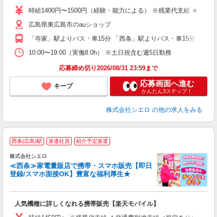
あ
時給1400円〜1500円（経験・能力による） ※残業代支給 ★交通
K
広島県東広島市のauショップ
貸
「寺家」駅よりバス・車15分 「西条」駅よりバス・車15分
10:00〜19:00（実働8.0h） ※土日祝含む週5日勤務
応募締め切り2026/08/31 23:59まで
応募画面へ進む
キープ
かんたん3ステップ！
株式会社シエロ
の他の求人をみる
★
西条(広島)駅
派遣社員
紹介予定派遣
♪
株式会社シエロ
≪西条≫家電量販店で携帯・スマホ販売【即日
登録/スマホ面接OK】豊富な福利厚生★
い
即
人気機種に詳しくなれる携帯販売【楽天モバイル】
あ