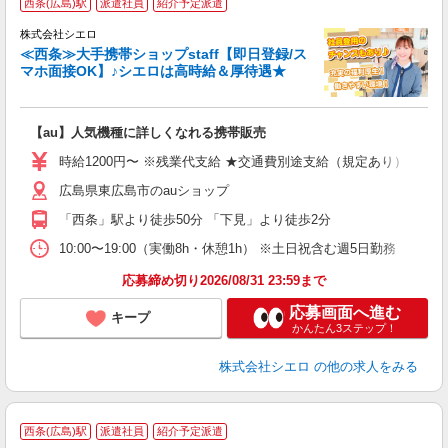
西条(広島)駅
派遣社員
紹介予定派遣
♪
株式会社シエロ
≪西条≫大手携帯ショップstaff【即日登録/ス
マホ面接OK】♪シエロは高時給＆厚待遇★
い
即
【au】人気機種に詳しくなれる携帯販売
あ
時給1200円〜 ※残業代支給 ★交通費別途支給（規定あり） ゜+゜
K
広島県東広島市のauショップ
貸
「西条」駅より徒歩50分 「下見」より徒歩2分
10:00〜19:00（実働8h・休憩1h） ※土日祝含む週5日勤務
応募締め切り2026/08/31 23:59まで
応募画面へ進む
キープ
かんたん3ステップ！
株式会社シエロ
の他の求人をみる
西条(広島)駅
派遣社員
紹介予定派遣
ス