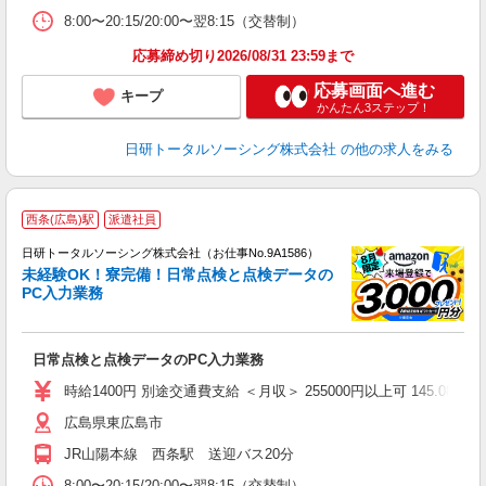
8:00〜20:15/20:00〜翌8:15（交替制）
応募締め切り2026/08/31 23:59まで
応募画面へ進む
キープ
かんたん3ステップ！
日研トータルソーシング株式会社
の他の求人をみる
◎
西条(広島)駅
派遣社員
n
日研トータルソーシング株式会社（お仕事No.9A1586）
ー
未経験OK！寮完備！日常点検と点検データの
z
PC入力業務
談
W
日常点検と点検データのPC入力業務
ク
（
時給1400円 別途交通費支給 ＜月収＞ 255000円以上可 145.08H＋休
貸
広島県東広島市
JR山陽本線 西条駅 送迎バス20分
8:00〜20:15/20:00〜翌8:15（交替制）