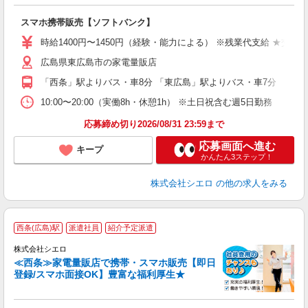
事
即
スマホ携帯販売【ソフトバンク】
あ
時給1400円〜1450円（経験・能力による） ※残業代支給 ★交通
K
広島県東広島市の家電量販店
貸
「西条」駅よりバス・車8分 「東広島」駅よりバス・車7分
10:00〜20:00（実働8h・休憩1h） ※土日祝含む週5日勤務
応募締め切り2026/08/31 23:59まで
応募画面へ進む
キープ
かんたん3ステップ！
株式会社シエロ
の他の求人をみる
★
西条(広島)駅
派遣社員
紹介予定派遣
♪
株式会社シエロ
≪西条≫家電量販店で携帯・スマホ販売【即日
登録/スマホ面接OK】豊富な福利厚生★
い
即