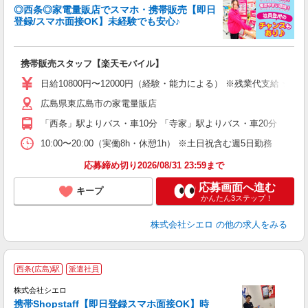
◎西条◎家電量販店でスマホ・携帯販売【即日
登録/スマホ面接OK】未経験でも安心♪
理
携帯販売スタッフ【楽天モバイル】
即
日給10800円〜12000円（経験・能力による） ※残業代支給 ★
あ
広島県東広島市の家電量販店
K
「西条」駅よりバス・車10分 「寺家」駅よりバス・車20分
貸
10:00〜20:00（実働8h・休憩1h） ※土日祝含む週5日勤務
応募締め切り2026/08/31 23:59まで
応募画面へ進む
キープ
かんたん3ステップ！
株式会社シエロ
の他の求人をみる
★
西条(広島)駅
派遣社員
♪
株式会社シエロ
携帯Shopstaff【即日登録スマホ面接OK】時