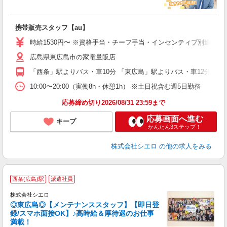
理
携帯販売スタッフ【au】
即
躍
時給1530円〜 ※資格手当・チーフ手当・インセンティブ別途支給！
ー
広島県東広島市の家電量販店
自
「西条」駅よりバス・車10分 「東広島」駅よりバス・車12分
ど
10:00〜20:00（実働8h・休憩1h） ※土日祝含む週5日勤務
応募締め切り2026/08/31 23:59まで
応募画面へ進む
キープ
かんたん3ステップ！
株式会社シエロ
の他の求人をみる
西条(広島)駅
派遣社員
株式会社シエロ
◎東広島◎【メンテナンススタッフ】【即日登
録/スマホ面接OK】♪高時給＆厚待遇のお仕事
満載！