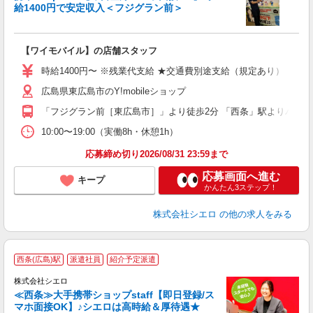
給1400円で安定収入＜フジグラン前＞
務
即
【ワイモバイル】の店舗スタッフ
あ
時給1400円〜 ※残業代支給 ★交通費別途支給（規定あり） ゜+゜
K
広島県東広島市のY!mobileショップ
な
「フジグラン前［東広島市］」より徒歩2分 「西条」駅よりバス・
10:00〜19:00（実働8h・休憩1h）
応募締め切り2026/08/31 23:59まで
応募画面へ進む
キープ
かんたん3ステップ！
株式会社シエロ
の他の求人をみる
★
西条(広島)駅
派遣社員
紹介予定派遣
♪
株式会社シエロ
≪西条≫大手携帯ショップstaff【即日登録/ス
マホ面接OK】♪シエロは高時給＆厚待遇★