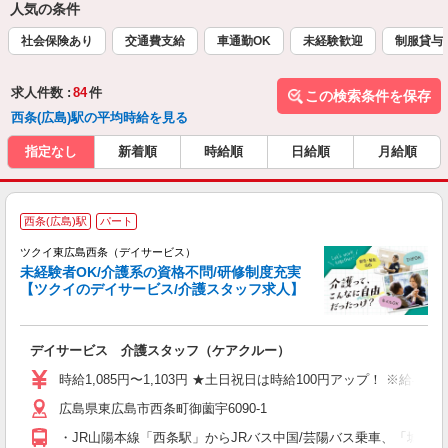
人気の条件
社会保険あり
交通費支給
車通勤OK
未経験歓迎
制服貸与
求人件数 :
84
件
この検索条件を保存
西条(広島)駅の平均時給を見る
指定なし
新着順
時給順
日給順
月給順
西条(広島)駅
パート
ツクイ東広島西条（デイサービス）
未経験者OK/介護系の資格不問/研修制度充実
【ツクイのデイサービス/介護スタッフ求人】
各
デイサービス 介護スタッフ（ケアクルー）
入
り
時給1,085円〜1,103円 ★土日祝日は時給100円アップ！ ※給
リ
広島県東広島市西条町御薗宇6090-1
ー
O
・JR山陽本線「西条駅」からJRバス中国/芸陽バス乗車、「城信