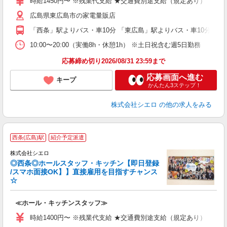
時給1450円〜 ※残業代支給 ★交通費別途支給（規定あり） ゜+゜
K
広島県東広島市の家電量販店
貸
「西条」駅よりバス・車10分 「東広島」駅よりバス・車10分
10:00〜20:00（実働8h・休憩1h） ※土日祝含む週5日勤務
応募締め切り2026/08/31 23:59まで
応募画面へ進む
キープ
かんたん3ステップ！
株式会社シエロ
の他の求人をみる
★
西条(広島)駅
紹介予定派遣
株式会社シエロ
◎西条◎ホールスタッフ・キッチン【即日登録
/スマホ面接OK】】直接雇用を目指すチャンス
☆
工
≪ホール・キッチンスタッフ≫
即
学
時給1400円〜 ※残業代支給 ★交通費別途支給（規定あり） ゜+゜
払