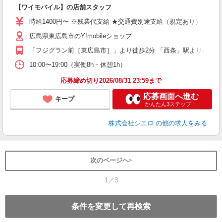
即
【ワイモバイル】の店舗スタッフ
あ
時給1400円〜 ※残業代支給 ★交通費別途支給（規定あり） ゜+゜
K
広島県東広島市のY!mobileショップ
な
「フジグラン前［東広島市］」より徒歩2分 「西条」駅よりバス・
10:00〜19:00（実働8h・休憩1h）
応募締め切り2026/08/31 23:59まで
応募画面へ進む
キープ
かんたん3ステップ！
株式会社シエロ
の他の求人をみる
次のページへ
1／3
条件を変更して再検索