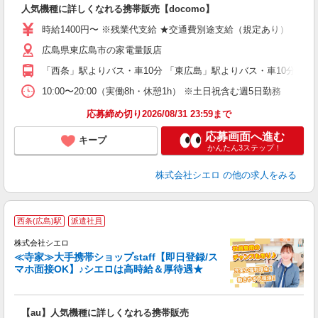
人気機種に詳しくなれる携帯販売【docomo】
あ
時給1400円〜 ※残業代支給 ★交通費別途支給（規定あり） ゜+゜
K
広島県東広島市の家電量販店
貸
「西条」駅よりバス・車10分 「東広島」駅よりバス・車10分
10:00〜20:00（実働8h・休憩1h） ※土日祝含む週5日勤務
応募締め切り2026/08/31 23:59まで
応募画面へ進む
キープ
かんたん3ステップ！
株式会社シエロ
の他の求人をみる
★
西条(広島)駅
派遣社員
♪
株式会社シエロ
≪寺家≫大手携帯ショップstaff【即日登録/ス
マホ面接OK】♪シエロは高時給＆厚待遇★
い
即
【au】人気機種に詳しくなれる携帯販売