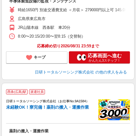
半導体製造設備の監視・メンテナンス
入
（
時給1650円 別途交通費支給 ＜月収＞ 279000円以上可 145.08H＋休
貸
広島県東広島市
JR山陽本線 西条駅 車20分
8:00〜20:15/20:00〜翌8:15（交替制）
応募締め切り2026/08/31 23:59まで
応募画面へ進む
キープ
かんたん3ステップ！
日研トータルソーシング株式会社
の他の求人をみる
◎
西条(広島)駅
派遣社員
n
日研トータルソーシング株式会社（お仕事No.9A1584）
ー
未経験OK！寮完備！薬剤の搬入・運搬作業
z
談
W
薬剤の搬入・運搬作業
入