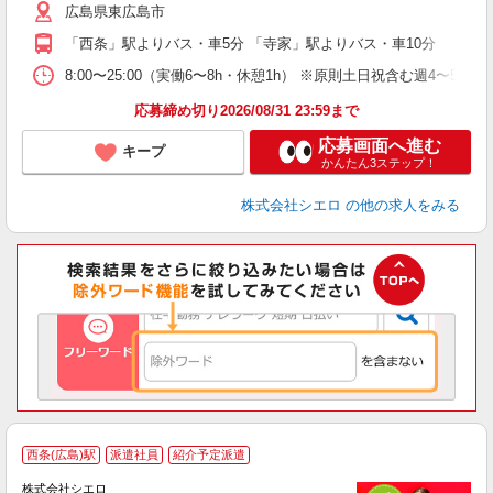
広島県東広島市
員
「西条」駅よりバス・車5分 「寺家」駅よりバス・車10分
8:00〜25:00（実働6〜8h・休憩1h） ※原則土日祝含む週4〜5日勤
応募締め切り2026/08/31 23:59まで
応募画面へ進む
キープ
かんたん3ステップ！
株式会社シエロ
の他の求人をみる
★
西条(広島)駅
派遣社員
紹介予定派遣
♪
株式会社シエロ