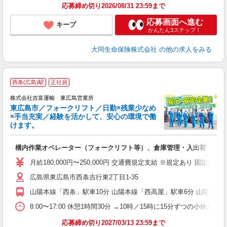
応募締め切り2026/08/31 23:59まで
応募画面へ進む
キープ
かんたん3ステップ！
大同生命保険株式会社
の他の求人をみる
1
西条(広島)駅
正社員
株式会社吉富運輸 東広島営業所
東広島市／フォークリフト／日勤×残業少なめ
×手当充実／経験を活かして、安心の環境で働
けます。
務
時
構内作業オペレーター（フォークリフト等）、倉庫管理・入出荷
制
月給180,000円〜250,000円 交通費規定支給 ※規定あり 
広島県東広島市西条吉行東2丁目1-35
ィ
山陽本線「西条」駅車10分 山陽本線「西高屋」駅車6分 山陽本線
8:00〜17:00 休憩1時間30分 →10時／15時に15分ずつの小休
応募締め切り2027/03/13 23:59まで