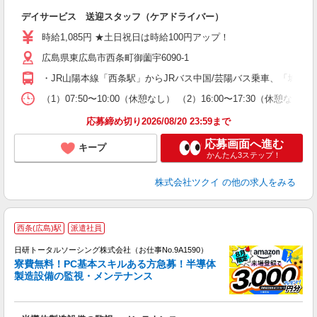
各
デイサービス 送迎スタッフ（ケアドライバー）
入
り
時給1,085円 ★土日祝日は時給100円アップ！
リ
広島県東広島市西条町御薗宇6090-1
ー
O
・JR山陽本線「西条駅」からJRバス中国/芸陽バス乗車、「城信
な
（1）07:50〜10:00（休憩なし） （2）16:00〜17:30
髪
応募締め切り2026/08/20 23:59まで
応募画面へ進む
キープ
かんたん3ステップ！
株式会社ツクイ
の他の求人をみる
◎
西条(広島)駅
派遣社員
n
日研トータルソーシング株式会社（お仕事No.9A1590）
ー
寮費無料！PC基本スキルある方急募！半導体
z
製造設備の監視・メンテナンス
談
W