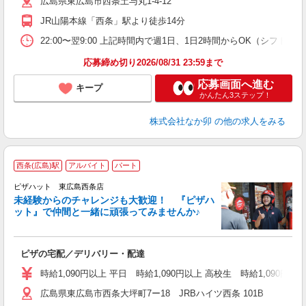
広島県東広島市西条土与丸1-4-12
い
JR山陽本線「西条」駅より徒歩14分
22:00〜翌9:00 上記時間内で週1日、1日2時間からOK（シフト
応募締め切り2026/08/31 23:59まで
応募画面へ進む
キープ
かんたん3ステップ！
株式会社なか卯
の他の求人をみる
西条(広島)駅
アルバイト
パート
ピザハット 東広島西条店
未経験からのチャレンジも大歓迎！ 『ピザハ
ット』で仲間と一緒に頑張ってみませんか♪
続
ピザの宅配／デリバリー・配達
未
ア
時給1,090円以上 平日 時給1,090円以上 高校生 時給1,090円以
h
広島県東広島市西条大坪町7ー18 JRBハイツ西条 101B