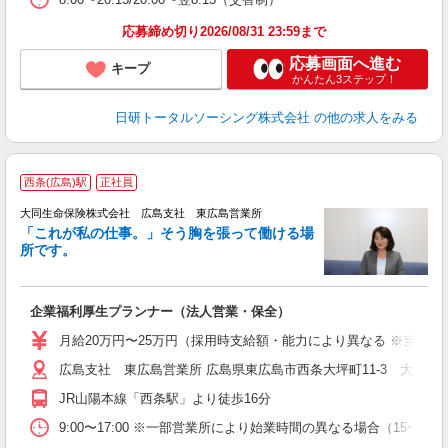
応募締め切り2026/08/31 23:59まで
応募画面へ進む
キープ
かんたん3ステップ！
日研トータルソーシング株式会社
の他の求人をみる
西条(広島)駅
正社員
大同生命保険株式会社 広島支社 東広島営業所
「これが私の仕事。」そう胸を張って働ける場
所です。
切
企業福利厚生プランナー（法人営業・保全）
月給20万円〜25万円（採用時支給額・能力により異なる ※当社規
広島支社 東広島営業所 広島県東広島市西条大坪町11-3 大坪
JR山陽本線「西条駅」より徒歩16分
9:00〜17:00 ※一部営業所により始業時間の異なる場合（15〜