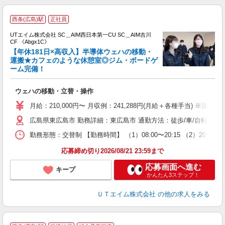
西条(広島)駅
正社員
UTエイム株式会社 SC＿AIM西日本第一CU SC＿AIM吉川
CF 《Abgx1C》
【年休181日×高収入】半導体ウェハの移動・
運搬★カフェのような休憩室◎ジム・ボードゲ
ーム完備！
る
入
ウェハの移動・立替・操作
場
タ
月給：210,000円〜 月収例：241,288円(月給＋各種手当) ※法定外残
休
広島県東広島市 勤務詳細：東広島市 通勤方法：徒歩/車/自転車 
場
通
勤務形態：交替制 【勤務時間】 （1）08:00〜20:15 （2）20:
り
応募締め切り2026/08/21 23:59まで
応募画面へ進む
キープ
かんたん3ステップ！
ＵＴエイム株式会社
の他の求人をみる
★