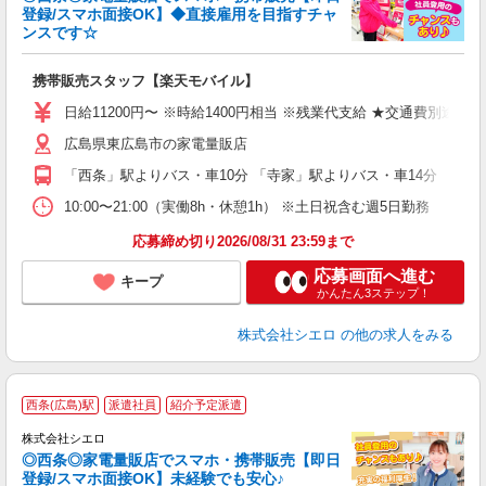
登録/スマホ面接OK】◆直接雇用を目指すチャ
ンスです☆
理
携帯販売スタッフ【楽天モバイル】
即
日給11200円〜 ※時給1400円相当 ※残業代支給 ★交通費別途
あ
広島県東広島市の家電量販店
K
「西条」駅よりバス・車10分 「寺家」駅よりバス・車14分
貸
10:00〜21:00（実働8h・休憩1h） ※土日祝含む週5日勤務
応募締め切り2026/08/31 23:59まで
応募画面へ進む
キープ
かんたん3ステップ！
株式会社シエロ
の他の求人をみる
★
西条(広島)駅
派遣社員
紹介予定派遣
♪
株式会社シエロ
◎西条◎家電量販店でスマホ・携帯販売【即日
登録/スマホ面接OK】未経験でも安心♪