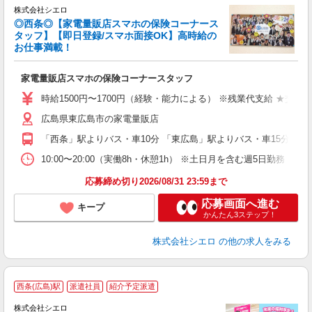
株式会社シエロ
◎西条◎【家電量販店スマホの保険コーナース
タッフ】【即日登録/スマホ面接OK】高時給の
お仕事満載！
機
家電量販店スマホの保険コーナースタッフ
即
時給1500円〜1700円（経験・能力による） ※残業代支給 ★交通
あ
広島県東広島市の家電量販店
ィ
「西条」駅よりバス・車10分 「東広島」駅よりバス・車15分
10:00〜20:00（実働8h・休憩1h） ※土日月を含む週5日勤務
応募締め切り2026/08/31 23:59まで
応募画面へ進む
キープ
かんたん3ステップ！
株式会社シエロ
の他の求人をみる
★
西条(広島)駅
派遣社員
紹介予定派遣
♪
株式会社シエロ