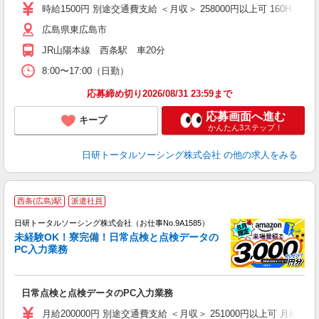
会
時給1500円 別途交通費支給 ＜月収＞ 258000円以上可 160H＋残業1
広島県東広島市
JR山陽本線 西条駅 車20分
8:00〜17:00（日勤）
応募締め切り2026/08/31 23:59まで
応募画面へ進む
キープ
かんたん3ステップ！
日研トータルソーシング株式会社
の他の求人をみる
◎
西条(広島)駅
派遣社員
n
日研トータルソーシング株式会社（お仕事No.9A1585）
ー
未経験OK！寮完備！日常点検と点検データの
z
PC入力業務
談
W
日常点検と点検データのPC入力業務
ク
（
月給200000円 別途交通費支給 ＜月収＞ 251000円以上可 月給2000