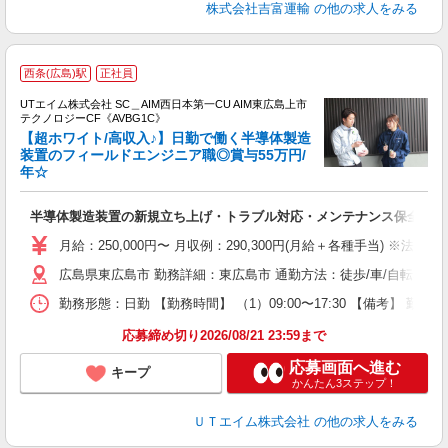
株式会社吉富運輸
の他の求人をみる
西条(広島)駅
正社員
UTエイム株式会社 SC＿AIM西日本第一CU AIM東広島上市
テクノロジーCF《AVBG1C》
【超ホワイト/高収入♪】日勤で働く半導体製造
装置のフィールドエンジニア職◎賞与55万円/
年☆
る
入
半導体製造装置の新規立ち上げ・トラブル対応・メンテナンス保全・P
場
タ
月給：250,000円〜 月収例：290,300円(月給＋各種手当) ※
休
広島県東広島市 勤務詳細：東広島市 通勤方法：徒歩/車/自転車
場
通
勤務形態：日勤 【勤務時間】 （1）09:00〜17:30 【備考】 
り
応募締め切り2026/08/21 23:59まで
応募画面へ進む
キープ
かんたん3ステップ！
ＵＴエイム株式会社
の他の求人をみる