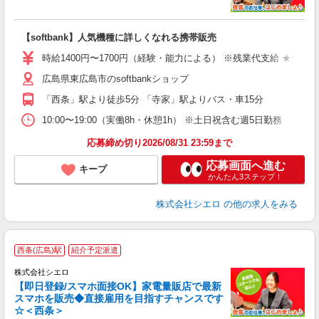
い
即
【softbank】人気機種に詳しくなれる携帯販売
あ
時給1400円〜1700円（経験・能力による） ※残業代支給 ★交通
K
広島県東広島市のsoftbankショップ
な
「西条」駅より徒歩5分 「寺家」駅よりバス・車15分
10:00〜19:00（実働8h・休憩1h） ※土日祝含む週5日勤務
応募締め切り2026/08/31 23:59まで
応募画面へ進む
キープ
かんたん3ステップ！
株式会社シエロ
の他の求人をみる
★
西条(広島)駅
紹介予定派遣
♪
株式会社シエロ
【即日登録/スマホ面接OK】家電量販店で最新
スマホを販売◆直接雇用を目指すチャンスです
☆＜西条＞