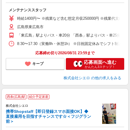
包
メンテナンススタッフ
即
学
時給1400円〜 ※残業など含む想定月収250000円 ※残業代支給
払
広島県東広島市
員
「東広島」駅よりバス・車20分 「西条」駅よりバス・車25分
8:30〜17:30（実働8h・休憩1h） ※日祝固定休みでシフト制とな
応募締め切り2026/08/31 23:59まで
応募画面へ進む
キープ
かんたん3ステップ！
株式会社シエロ
の他の求人をみる
★
西条(広島)駅
紹介予定派遣
♪
株式会社シエロ
携帯Shopstaff【即日登録スマホ面接OK】◆
直接雇用を目指すチャンスです☆＜フジグラン
前＞
務