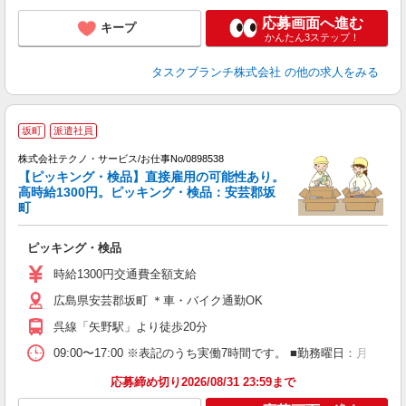
応募画面へ進む
キープ
かんたん3ステップ！
タスクブランチ株式会社
の他の求人をみる
坂町
派遣社員
株式会社テクノ・サービス/お仕事No/0898538
【ピッキング・検品】直接雇用の可能性あり。
す
高時給1300円。ピッキング・検品：安芸郡坂
過
町
タ
ピッキング・検品
履
高
時給1300円交通費全額支給
ク
広島県安芸郡坂町 ＊車・バイク通勤OK
呉線「矢野駅」より徒歩20分
09:00〜17:00 ※表記のうち実働7時間です。 ■勤務曜日：月
応募締め切り2026/08/31 23:59まで