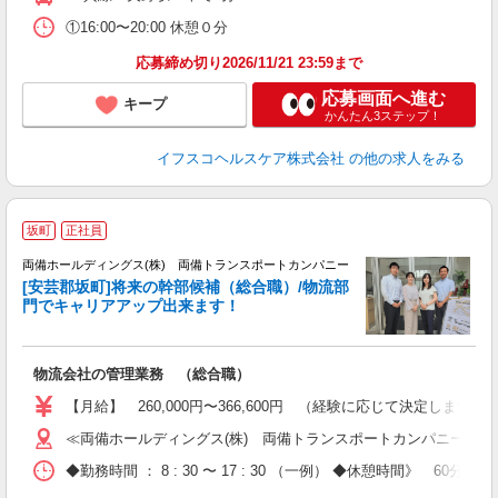
①16:00〜20:00 休憩０分
応募締め切り2026/11/21 23:59まで
応募画面へ進む
キープ
かんたん3ステップ！
イフスコヘルスケア株式会社
の他の求人をみる
坂町
正社員
両備ホールディングス(株) 両備トランスポートカンパニー
[安芸郡坂町]将来の幹部候補（総合職）/物流部
門でキャリアアップ出来ます！
な
物流会社の管理業務 （総合職）
【月給】 260,000円〜366,600円 （経験に応じて決定しま
≪両備ホールディングス(株) 両備トランスポートカンパニー≫
◆勤務時間 ： 8 : 30 〜 17 : 30 （一例） ◆休憩時間》 60分