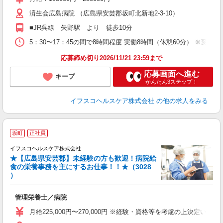
あ
済生会広島病院 （広島県安芸郡坂町北新地2-3-10）
ィ
■JR呉線 矢野駅 より 徒歩10分
5：30〜17：45の間で8時間程度 実働8時間（休憩60分） ※変形
応募締め切り2026/11/21 23:59まで
応募画面へ進む
キープ
かんたん3ステップ！
イフスコヘルスケア株式会社
の他の求人をみる
坂町
正社員
イフスコヘルスケア株式会社
★【広島県安芸郡】未経験の方も歓迎！病院給
食の栄養事務を主にするお仕事！！★（3028
）
ビ
管理栄養士／病院
女
月給225,000円〜270,000円 ※経験・資格等を考慮の上決定いた
あ