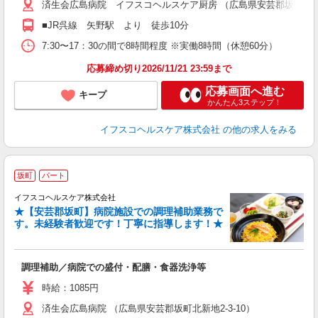
済生会広島病院 イフスコヘルスケア厨房 （広島県安芸郡坂町北新地2
ィ
■JR呉線 矢野駅 より 徒歩10分
7:30〜17：30の間で8時間程度 ※実働8時間（休憩60分）
応募締め切り2026/11/21 23:59まで
応募画面へ進む
キープ
かんたん3ステップ！
イフスコヘルスケア株式会社
の他の求人をみる
坂町
パート
イフスコヘルスケア株式会社
★【安芸郡坂町】病院施設での調理補助業務で
す。未経験者歓迎です！丁寧に指導します！★
っ
調理補助／病院での盛付・配膳・食器洗浄等
入
リ
時給：1085円
～
済生会広島病院 （広島県安芸郡坂町北新地2-3-10）
選