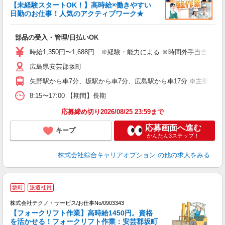
【未経験スタートOK！】高時給×働きやすい
日勤のお仕事！人気のアクティブワーク★
得
入
部品の受入・管理/日払いOK
分
新
時給1,350円〜1,688円 ※経験・能力による ※時間外手当含む 
通
広島県安芸郡坂町
矢野駅から車7分、坂駅から車7分、広島駅から車17分 ※主要路線(JR
8:15〜17:00 【期間】長期
応募締め切り2026/08/25 23:59まで
応募画面へ進む
キープ
かんたん3ステップ！
株式会社綜合キャリアオプション
の他の求人をみる
坂町
派遣社員
株式会社テクノ・サービス/お仕事No/0903343
【フォークリフト作業】高時給1450円。資格
を活かせる！フォークリフト作業：安芸郡坂町