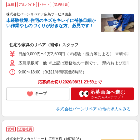
坂町
アルバイト
パート
契約社員
株式会社バーンリペア／広島サービス拠点
未経験歓迎♪住宅のキズをキレイに補修◎細か
い作業やものづくりが好きな方、必見です！
ま
住宅や家具のリペア（補修）スタッフ
未
日給9,000円〜1万2,500円（※経験・能力等による） ※研修期
広島県坂町 他 ※上記は勤務地の一例です。 県内および近隣エ
9:00〜18:00（休憩1時間/実働8時間）
応募締め切り2026/08/31 23:59まで
応募画面へ進む
キープ
かんたん3ステップ！
株式会社バーンリペア
の他の求人をみる
坂町
派遣社員
株式会社アスカクリエート 広島支店（jb576193）