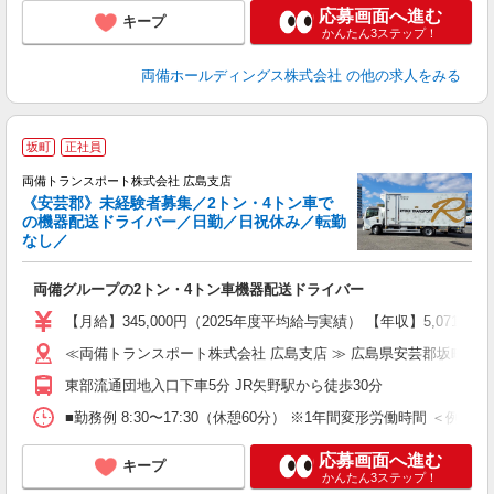
応募画面へ進む
キープ
かんたん3ステップ！
両備ホールディングス株式会社
の他の求人をみる
坂町
正社員
両備トランスポート株式会社 広島支店
《安芸郡》未経験者募集／2トン・4トン車で
の機器配送ドライバー／日勤／日祝休み／転勤
//
なし／
休
両備グループの2トン・4トン車機器配送ドライバー
【月給】345,000円（2025年度平均給与実績） 【年収】5,07
≪両備トランスポート株式会社 広島支店 ≫ 広島県安芸郡坂町字
東部流通団地入口下車5分 JR矢野駅から徒歩30分
■勤務例 8:30〜17:30（休憩60分） ※1年間変形労働時間
応募画面へ進む
キープ
かんたん3ステップ！