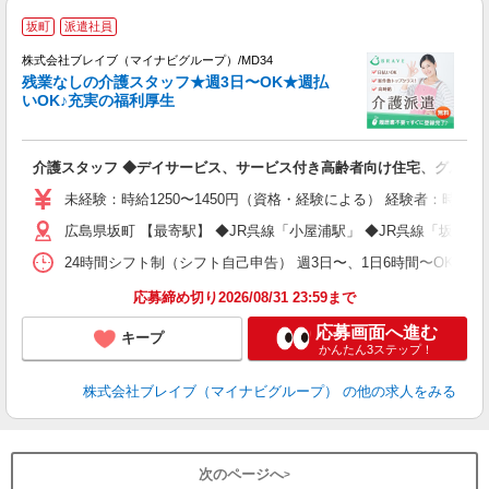
坂町
派遣社員
株式会社ブレイブ（マイナビグループ）/MD34
残業なしの介護スタッフ★週3日〜OK★週払
いOK♪充実の福利厚生
ト
介護スタッフ ◆デイサービス、サービス付き高齢者向け住宅、グルー
入
ー
未経験：時給1250〜1450円（資格・経験による） 経験者：時給1
代
広島県坂町 【最寄駅】 ◆JR呉線「小屋浦駅」 ◆JR呉線「坂駅
O
24時間シフト制（シフト自己申告） 週3日〜、1日6時間〜OK 【勤務
応募締め切り2026/08/31 23:59まで
応募画面へ進む
キープ
かんたん3ステップ！
株式会社ブレイブ（マイナビグループ）
の他の求人をみる
次のページへ