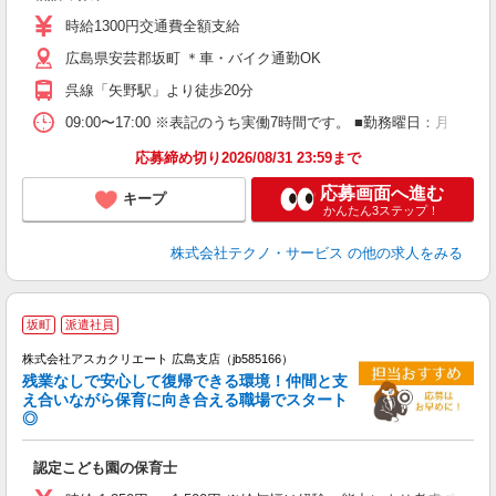
高
時給1300円交通費全額支給
ク
広島県安芸郡坂町 ＊車・バイク通勤OK
呉線「矢野駅」より徒歩20分
09:00〜17:00 ※表記のうち実働7時間です。 ■勤務曜日：月
応募締め切り2026/08/31 23:59まで
応募画面へ進む
キープ
かんたん3ステップ！
株式会社テクノ・サービス
の他の求人をみる
坂町
派遣社員
株式会社アスカクリエート 広島支店（jb585166）
残業なしで安心して復帰できる環境！仲間と支
え合いながら保育に向き合える職場でスタート
◎
面
認定こども園の保育士
入
不