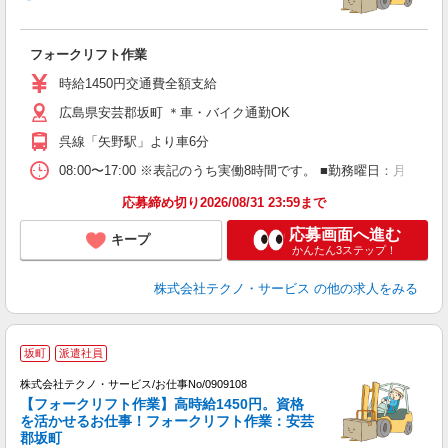
お
フォークリフト作業
履
ラ
時給1450円交通費全額支給
勤
広島県安芸郡坂町 ＊車・バイク通勤OK
り
呉線「矢野駅」より車6分
08:00〜17:00 ※表記のうち実働8時間です。 ■勤務曜日：月
応募締め切り2026/08/31 23:59まで
応募画面へ進む
キープ
かんたん3ステップ！
株式会社テクノ・サービス
の他の求人をみる
坂町
派遣社員
株式会社テクノ・サービス/お仕事No/0909108
【フォークリフト作業】高時給1450円。資格
を活かせるお仕事！フォークリフト作業：安芸
郡坂町