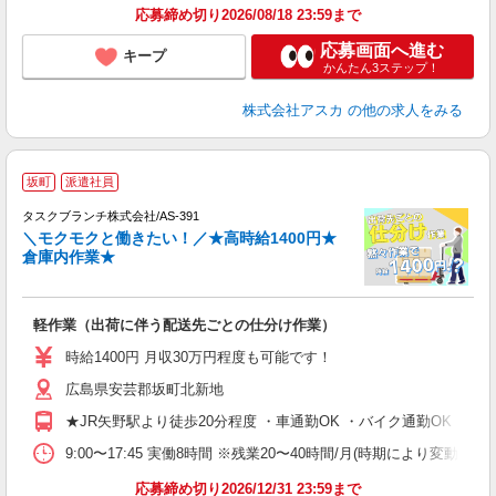
応募締め切り2026/08/18 23:59まで
応募画面へ進む
キープ
かんたん3ステップ！
株式会社アスカ
の他の求人をみる
坂町
派遣社員
タスクブランチ株式会社/AS-391
＼モクモクと働きたい！／★高時給1400円★
♪
倉庫内作業★
ど
軽作業（出荷に伴う配送先ごとの仕分け作業）
入
時給1400円 月収30万円程度も可能です！
迎
広島県安芸郡坂町北新地
～
休
★JR矢野駅より徒歩20分程度 ・車通勤OK ・バイク通勤OK ・自
場
少
9:00〜17:45 実働8時間 ※残業20〜40時間/月(時期により変動)
保
応募締め切り2026/12/31 23:59まで