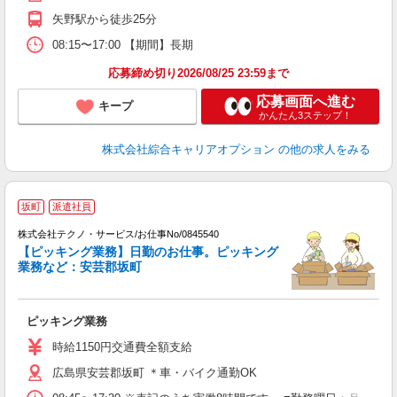
矢野駅から徒歩25分
08:15〜17:00 【期間】長期
応募締め切り2026/08/25 23:59まで
応募画面へ進む
キープ
かんたん3ステップ！
株式会社綜合キャリアオプション
の他の求人をみる
坂町
派遣社員
り
株式会社テクノ・サービス/お仕事No/0845540
【ピッキング業務】日勤のお仕事。ピッキング
業務など：安芸郡坂町
ス
ピッキング業務
履
ミ
時給1150円交通費全額支給
バ
広島県安芸郡坂町 ＊車・バイク通勤OK