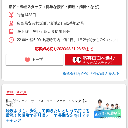
と
接客・調理スタッフ（簡単な接客・調理・清掃・など）
未
日
時給1438円
K
広島県安芸郡坂町北新地2丁目2番地24号
い
JR呉線「矢野」駅より徒歩16分
22:00〜翌5:00 上記時間内で週1日、1日2時間からOK（シフト
応募締め切り2026/08/31 23:59まで
応募画面へ進む
キープ
かんたん3ステップ！
株式会社なか卯
の他の求人をみる
坂町
正社員
株式会社テクノ・サービス マニュファクチャリング【広
島県】
経験よりも、安定して働きたいという気持ちを
重視！製造業で正社員として長期安定を叶える
チャンス
く