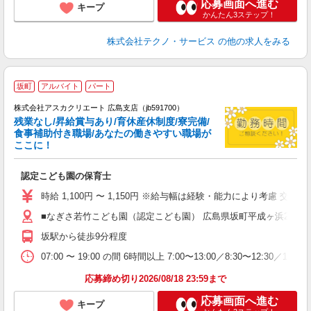
応募画面へ進む
キープ
かんたん3ステップ！
株式会社テクノ・サービス
の他の求人をみる
坂町
アルバイト
パート
株式会社アスカクリエート 広島支店（jb591700）
残業なし/昇給賞与あり/育休産休制度/寮完備/
食事補助付き職場/あなたの働きやすい職場が
ここに！
面
認定こども園の保育士
入
不
時給 1,100円 〜 1,150円 ※給与幅は経験・能力により考慮 交通費あ
あ
■なぎさ若竹こども園（認定こども園） 広島県坂町平成ヶ浜2丁目2
な
坂駅から徒歩9分程度
朝
07:00 〜 19:00 の間 6時間以上 7:00〜13:00／8:30〜12:30／13:00〜
応募締め切り2026/08/18 23:59まで
応募画面へ進む
キープ