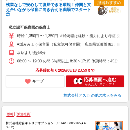
残業なしで安心して復帰できる環境！仲間と支
え合いながら保育に向き合える職場でスタート
◎
面
私立認可保育園の保育士
入
不
時給 1,350円 〜 1,350円 ※給与幅は経験・能力により考慮 交通費あ
な
■坂みみょう保育園（私立認可保育園） 広島県坂町坂西2丁目212 
取
坂駅より徒歩8分
08:00 〜 19:00 の間 6時間以上 8:30〜17:15 休憩時間：45分
応募締め切り2026/08/18 23:59まで
応募画面へ進む
キープ
かんたん3ステップ！
株式会社アスカ
の他の求人をみる
≪
坂町
派遣社員
い
株式会社綜合キャリアオプション（1314VJ0805G65★49-
S-T2）