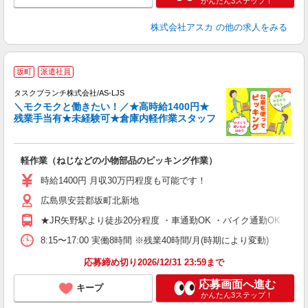
かんたん3ステップ！
株式会社アスカ
の他の求人をみる
坂町
派遣社員
に
タスクブランチ株式会社/AS-LJS
＼モクモクと働きたい！／★高時給1400円★
残業手当有★未経験可★倉庫内軽作業スタッフ
ク
軽作業（ねじなどの小物部品のピッキング作業）
入
未
時給1400円 月収30万円程度も可能です！
中
広島県安芸郡坂町北新地
全
食
★JR矢野駅より徒歩20分程度 ・車通勤OK ・バイク通勤OK ・自
通
休
8:15〜17:00 実働8時間 ※残業40時間/月(時期により変動)
応募締め切り2026/12/31 23:59まで
応募画面へ進む
キープ
かんたん3ステップ！