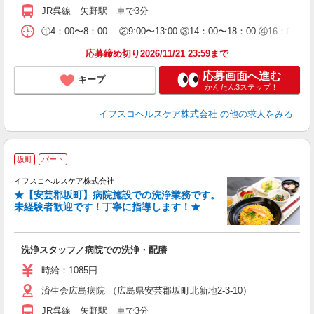
支
JR呉線 矢野駅 車で3分
①4：00〜8：00 ②9:00〜13:00 ③14：00〜18：00
応募締め切り2026/11/21 23:59まで
応募画面へ進む
キープ
かんたん3ステップ！
イフスコヘルスケア株式会社
の他の求人をみる
坂町
パート
イフスコヘルスケア株式会社
★【安芸郡坂町】病院施設での洗浄業務です。
未経験者歓迎です！丁寧に指導します！★
っ
洗浄スタッフ／病院での洗浄・配膳
入
リ
時給：1085円
～
済生会広島病院 （広島県安芸郡坂町北新地2-3-10）
選
支
JR呉線 矢野駅 車で3分