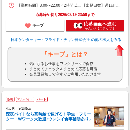
【勤務時間】8:00〜22:00／2時間以上 【出勤日数】週1日以
応募締め切り2026/08/19 23:59まで
応募画面へ進む
キープ
かんたん3ステップ！
日本ケンタッキー・フライド・チキン株式会社
の他の求人をみる
「キープ」とは？
気になるお仕事をワンクリックで保存
まとめてチェック＆まとめて応募も可能
会員登録無しで今すぐご利用いただけます
坂町
アルバイト
パート
ん
なか卯 安芸坂店
深夜バイトなら高時給で稼げる！学生・フリー
ター・Wワーク大歓迎♪ウレシイ食事補助あり♪
助