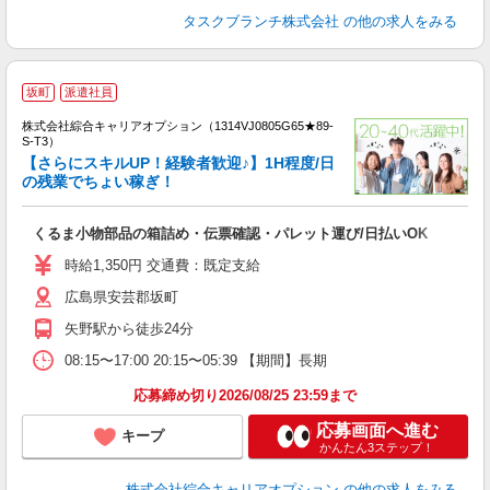
タスクブランチ株式会社
の他の求人をみる
坂町
派遣社員
株式会社綜合キャリアオプション（1314VJ0805G65★89-
S-T3）
【さらにスキルUP！経験者歓迎♪】1H程度/日
の残業でちょい稼ぎ！
た
入
くるま小物部品の箱詰め・伝票確認・パレット運び/日払いOK
分
タ
時給1,350円 交通費：既定支給
売
広島県安芸郡坂町
矢野駅から徒歩24分
08:15〜17:00 20:15〜05:39 【期間】長期
応募締め切り2026/08/25 23:59まで
応募画面へ進む
キープ
かんたん3ステップ！
株式会社綜合キャリアオプション
の他の求人をみる