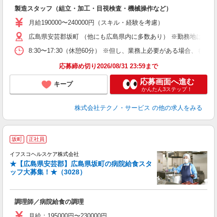
入
製造スタッフ（組立・加工・目視検査・機械操作など）
未
あ
月給190000〜240000円（スキル・経験を考慮）
遣
広島県安芸郡坂町 （他にも広島県内に多数あり） ※勤務地はご希
8:30〜17:30（休憩60分） ※但し、業務上必要がある場合
応募締め切り2026/08/31 23:59まで
応募画面へ進む
キープ
かんたん3ステップ！
株式会社テクノ・サービス
の他の求人をみる
坂町
正社員
ま
イフスコヘルスケア株式会社
★【広島県安芸郡】広島県坂町の病院給食スタ
ッフ大募集！★（3028）
る
調理師／病院給食の調理
女
月給：195000円〜230000円