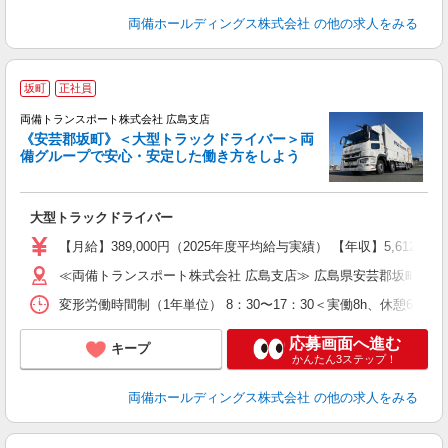
両備ホールディングス株式会社
の他の求人をみる
坂町
正社員
員
両備トランスポート株式会社 広島支店
《安芸郡坂町》＜大型トラックドライバー＞両
備グループで安心・安定した働き方をしよう
ラ
大型トラックドライバー
【月給】389,000円（2025年度平均給与実績） 【年収】5,61
≪両備トランスポート株式会社 広島支店≫ 広島県安芸郡坂町北新地
変形労働時間制（1年単位） 8：30〜17：30＜実働8h、休憩60
応募画面へ進む
キープ
かんたん3ステップ！
両備ホールディングス株式会社
の他の求人をみる