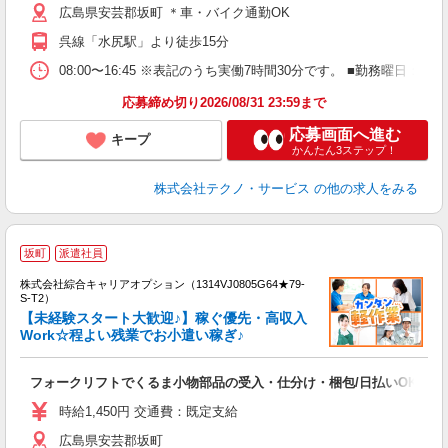
広島県安芸郡坂町 ＊車・バイク通勤OK
呉線「水尻駅」より徒歩15分
08:00〜16:45 ※表記のうち実働7時間30分です。 ■勤務曜日
応募締め切り2026/08/31 23:59まで
応募画面へ進む
キープ
かんたん3ステップ！
株式会社テクノ・サービス
の他の求人をみる
≪
坂町
派遣社員
い
株式会社綜合キャリアオプション（1314VJ0805G64★79-
S-T2）
【未経験スタート大歓迎♪】稼ぐ優先・高収入
Work☆程よい残業でお小遣い稼ぎ♪
得
入
フォークリフトでくるま小物部品の受入・仕分け・梱包/日払いOK
分
フ
時給1,450円 交通費：既定支給
な
広島県安芸郡坂町