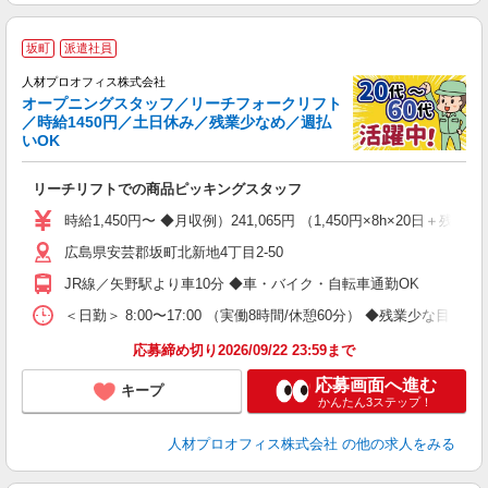
＜
坂町
派遣社員
人材プロオフィス株式会社
タ
オープニングスタッフ／リーチフォークリフト
応
／時給1450円／土日休み／残業少なめ／週払
（
いOK
タ
即
リーチリフトでの商品ピッキングスタッフ
り
（
時給1,450円〜 ◆月収例）241,065円 （1,450円×8h×20日＋
ト
広島県安芸郡坂町北新地4丁目2-50
禁
給
JR線／矢野駅より車10分 ◆車・バイク・自転車通勤OK
＜日勤＞ 8:00〜17:00 （実働8時間/休憩60分） ◆残業少な目（
応募締め切り2026/09/22 23:59まで
応募画面へ進む
キープ
かんたん3ステップ！
人材プロオフィス株式会社
の他の求人をみる