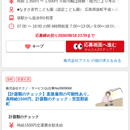
時給 1,350円 〜 1,500円 ※給与幅は経験・能力により考慮 交
な
■なぎさ若竹こども園（認定こども園） 広島県坂町平成ヶ浜2丁目2
取
坂駅から徒歩9分程度
07:00 〜 19:00 の間 6時間程度 7:00〜13:00／9:00〜1
応募締め切り2026/08/18 23:59まで
応募画面へ進む
キープ
かんたん3ステップ！
株式会社アスカ
の他の求人をみる
坂町
派遣社員
株式会社テクノ・サービス/お仕事No/0909068
【計器類のチェック】直接雇用の可能性あり。
高時給1500円。計器類のチェック：安芸郡坂
ま
町
サ
計器類のチェック
履
高
時給1500円交通費全額支給