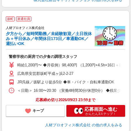
＜
坂町
派遣社員
人材プロオフィス株式会社
夕方から／短時間勤務／未経験歓迎／土日祝休
応
み＋平日休み／年間休日173日／車通勤OK／
の
週払いOK
P
即
警察学校の厨房での夕食の調理スタッフ
り
い
時給1,200円〜 ◆月収例）98,400円 （1,200円×4.5h×16日＋
の
広島県安芸郡坂町平成ヶ浜2-2-27
直
支
JR呉線／坂駅より徒歩5分 ◆車・バイク・自転車通勤OK
＜日勤＞ 16:00〜20:30 （実働4時間30分/休憩0分） ◆残業少
応募締め切り2026/09/23 23:59まで
応募画面へ進む
キープ
かんたん3ステップ！
人材プロオフィス株式会社
の他の求人をみる