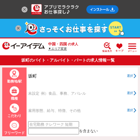
中国・四国
の求人
▼エリア変更
坂町のバイト・アルバイト・パートの求人情報一覧
坂町
選択
勤務地/駅
未設定
例）食品、事務、アパレル
選択
職種
雇用形態、給与、特徴、その他
選択
こだわり
を含まない
フリーワード