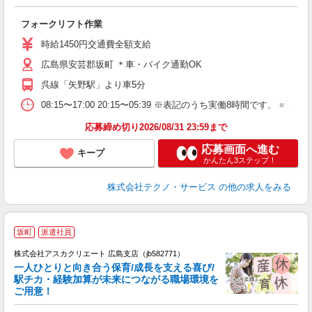
プ
フォークリフト作業
履
ラ
時給1450円交通費全額支給
勤
広島県安芸郡坂町 ＊車・バイク通勤OK
り
呉線「矢野駅」より車5分
08:15〜17:00 20:15〜05:39 ※表記のうち実働8時間です
応募締め切り2026/08/31 23:59まで
応募画面へ進む
キープ
かんたん3ステップ！
株式会社テクノ・サービス
の他の求人をみる
坂町
派遣社員
株式会社アスカクリエート 広島支店（jb582771）
一人ひとりと向き合う保育/成長を支える喜び/
駅チカ・経験加算が未来につながる職場環境を
ご用意！