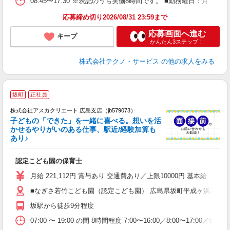
08:45〜17:30 ※表記のうち実働8時間です。 ■勤務曜日：月
応募締め切り2026/08/31 23:59まで
応募画面へ進む
キープ
かんたん3ステップ！
株式会社テクノ・サービス
の他の求人をみる
坂町
正社員
株式会社アスカクリエート 広島支店（jb579073）
子どもの「できた」を一緒に喜べる。想いを活
かせるやりがいのある仕事、駅近/経験加算も
あり♪
面
認定こども園の保育士
入
不
月給 221,112円 賞与あり 交通費あり／上限10000円 基本給 18
前
■なぎさ若竹こども園（認定こども園） 広島県坂町平成ヶ浜2丁目2
通
坂駅から徒歩9分程度
イ
07:00 〜 19:00 の間 8時間程度 7:00〜16:00／8:00〜17:00／9:0