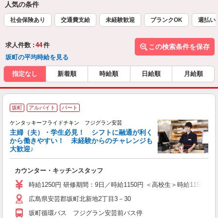
人気の条件
社会保険あり
交通費支給
未経験歓迎
ブランクOK
週払い
求人件数 :
44
件
この検索条件を保存
坂町の平均時給を見る
指定なし
新着順
時給順
日給順
月給順
坂町
アルバイト
パート
ケンタッキーフライドチキン フジグラン安芸
主婦（夫）・学生必見！ シフトに融通が利く
から働きやすい！ 未経験からのチャレンジも
大歓迎♪
見
カウンター・キッチンスタッフ
未
ダ
時給1250円 研修期間：9日／時給1150円 ＜高校生＞時給1150円／
昇
広島県安芸郡坂町北新地2丁目3－30
K
保
坂町循環バス フジグラン安芸前バス停