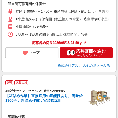
面
私立認可保育園の保育士
入
不
時給 1,400円 〜 1,450円 ※給与幅は経験・能力により考慮 交通費
カ
■小屋浦みみょう保育園（私立認可保育園） 広島県坂町小屋浦2丁目3
産
小屋浦駅から徒歩5分
07:00 〜 19:00 の間 6時間以上 休憩時間：45分
応募締め切り2026/08/18 23:59まで
応募画面へ進む
キープ
かんたん3ステップ！
株式会社アスカ
の他の求人をみる
坂町
派遣社員
株式会社テクノ・サービス/お仕事No/0898539
【箱詰め作業】直接雇用の可能性あり。高時給
よ
1300円。箱詰め作業：安芸郡坂町
ギ
は
箱詰め作業
履