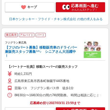
応募画面へ進む
キープ
かんたん3ステップ！
日本ケンタッキー・フライド・チキン株式会社
の他の求人をみる
東広島市
アルバイト
パート
フジグラン東広島
【フジのパート募集】移動販売車のドライバー
兼販売スタッフ募集^^♪ シニアさん大活躍中
！
大
【パートナー社員】移動スーパーの販売スタッフ
未
社
時給1,231円
広島県東広島市西条町御薗宇4405番地
芸陽バス フジグラン前バス停 徒歩1分
8時30分〜16時30分の間の7時間勤務。 時間は相談に応じます。
応募締め切り2027/03/31 23:59まで