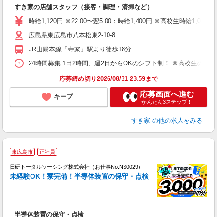
の
すき家の店舗スタッフ（接客・調理・清掃など）
履
タ
時給1,120円 ※22:00〜翌5:00：時給1,400円 ※高校生時給1,085
（
広島県東広島市八本松東2-10-8
夜
事
JR山陽本線「寺家」駅より徒歩18分
24時間募集 1日2時間、週2日からOKのシフト制！ ※高校生のシ
応募締め切り2026/08/31 23:59まで
応募画面へ進む
キープ
かんたん3ステップ！
すき家
の他の求人をみる
◎
東広島市
正社員
n
日研トータルソーシング株式会社（お仕事No.NS0029）
ー
未経験OK！寮完備！半導体装置の保守・点検
z
談
W
半導体装置の保守・点検
い