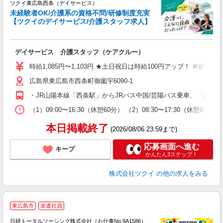
ツクイ東広島西条（デイサービス）
未経験者OK/介護系の資格不問/研修制度充実
【ツクイのデイサービス/介護スタッフ求人】
各
デイサービス 介護スタッフ（ケアクルー）
入
り
時給1,085円〜1,103円 ★土日祝日は時給100円アップ！ ※給
リ
広島県東広島市西条町御薗宇6090-1
ー
O
・JR山陽本線「西条駅」からJRバス中国/芸陽バス乗車、「城信
な
（1）09:00〜16:30（休憩60分） （2）08:30〜17:30（休憩
髪
本日掲載終了
(2026/08/06 23:59まで)
応募画面へ進む
キープ
かんたん3ステップ！
株式会社ツクイ
の他の求人をみる
◎
東広島市
派遣社員
n
日研トータルソーシング株式会社（お仕事No.9A1586）