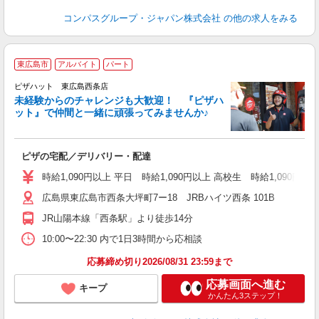
コンパスグループ・ジャパン株式会社
の他の求人をみる
東広島市
アルバイト
パート
ピザハット 東広島西条店
未経験からのチャレンジも大歓迎！ 『ピザハ
ット』で仲間と一緒に頑張ってみませんか♪
続
ピザの宅配／デリバリー・配達
未
ア
時給1,090円以上 平日 時給1,090円以上 高校生 時給1,090円以
h
広島県東広島市西条大坪町7ー18 JRBハイツ西条 101B
JR山陽本線「西条駅」より徒歩14分
10:00〜22:30 内で1日3時間から応相談
応募締め切り2026/08/31 23:59まで
応募画面へ進む
キープ
かんたん3ステップ！