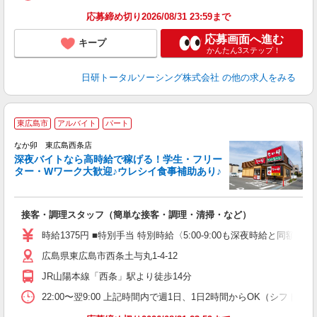
応募締め切り2026/08/31 23:59まで
応募画面へ進む
キープ
かんたん3ステップ！
日研トータルソーシング株式会社
の他の求人をみる
東広島市
アルバイト
パート
ん
なか卯 東広島西条店
深夜バイトなら高時給で稼げる！学生・フリー
ター・Wワーク大歓迎♪ウレシイ食事補助あり♪
助
と
接客・調理スタッフ（簡単な接客・調理・清掃・など）
未
日
時給1375円 ■特別手当 特別時給〈5:00-9:00も深夜時給と同額〉
K
広島県東広島市西条土与丸1-4-12
い
JR山陽本線「西条」駅より徒歩14分
22:00〜翌9:00 上記時間内で週1日、1日2時間からOK（シフト