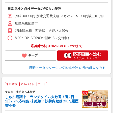
談
W
日常点検と点検データのPC入力業務
ク
（
月給200000円 別途交通費支給 ＜月収＞ 251000円以上可 月給2000
貸
広島県東広島市
JR山陽本線 西条駅 送迎バス20分
8:00〜20:15/20:00〜翌8:15（交替制）
応募締め切り2026/08/31 23:59まで
応募画面へ進む
キープ
かんたん3ステップ！
日研トータルソーシング株式会社
の他の求人をみる
≪
東広島市
アルバイト
パート
すき家 東広島八本松店
しゅふ活躍中！ランチタイム大歓迎！週2日・
安
1日2h〜応相談♪未経験／扶養内勤務OK☆履歴
書不要