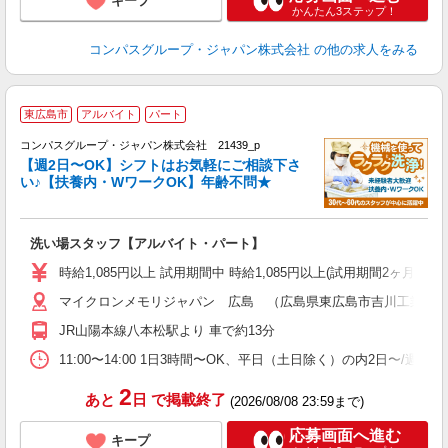
キープ
かんたん3ステップ！
コンパスグループ・ジャパン株式会社
の他の求人をみる
東広島市
アルバイト
パート
コンパスグループ・ジャパン株式会社 21439_p
く
【週2日〜OK】シフトはお気軽にご相談下さ
い♪【扶養内・WワークOK】年齢不問★
大
洗い場スタッフ【アルバイト・パート】
入
歓
時給1,085円以上 試用期間中 時給1,085円以上(試用期間2ヶ月
～
マイクロンメモリジャパン 広島 （広島県東広島市吉川工業団地7
用
日
JR山陽本線八本松駅より 車で約13分
い
11:00〜14:00 1日3時間〜OK、平日（土日除く）の内2日〜/週
2
あと
日
で掲載終了
(2026/08/08 23:59まで)
応募画面へ進む
キープ