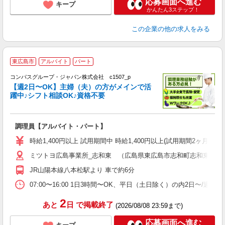
応募画面へ進む
キープ
かんたん3ステップ！
この企業
の他の求人をみる
東広島市
アルバイト
パート
コンパスグループ・ジャパン株式会社 c1507_p
く
【週2日〜OK】主婦（夫）の方がメインで活
躍中♪シフト相談OK♪資格不要
大
調理員【アルバイト・パート】
入
歓
時給1,400円以上 試用期間中 時給1,400円以上(試用期間2ヶ月
～
ミツトヨ広島事業所_志和東 （広島県東広島市志和町志和東2805-
用
退
JR山陽本線八本松駅より 車で約6分
方
助
07:00〜16:00 1日3時間〜OK、平日（土日除く）の内2日〜/週
2
あと
日
で掲載終了
(2026/08/08 23:59まで)
応募画面へ進む