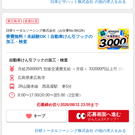
日本ピザハット株式会社
の他の求人をみる
◎
東広島市
派遣社員
n
日研トータルソーシング株式会社（お仕事No.9A126）
ー
寮費無料！未経験OK！自動車けん引フックの
z
加工・検査
談
W
自動車けん引フックの加工・検査
ク
月給250000円 別途交通費支給 ＜月収＞ 332000円以上可 月給2500
広島県東広島市
JR山陽本線 西高屋駅 車5分
8:00〜17:00/20:00〜翌5:00（2交替）
応募締め切り2026/08/31 23:59まで
応募画面へ進む
キープ
かんたん3ステップ！
日研トータルソーシング株式会社
の他の求人をみる