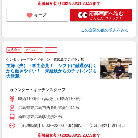
応募締め切り2027/03/31 23:59まで
応募画面へ進む
キープ
かんたん3ステップ！
この企業
の他の求人をみる
東広島市
アルバイト
パート
ケンタッキーフライドチキン 東広島フジグラン店
主婦（夫）・学生必見！ シフトに融通が利く
から働きやすい！ 未経験からのチャレンジも
大歓迎♪
見
カウンター・キッチンスタッフ
未
ダ
時給1100円 ＜高校生＞時給1100円
昇
広島県東広島市西条町御薗宇4405
K
か
新幹線東広島駅徒歩30分
【勤務時間】9:00〜22:00／3時間以上 【出勤日数】週1日以
応募締め切り2026/08/19 23:59まで