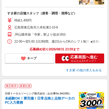
つ
すき家の店舗スタッフ（接客・調理・清掃など）
履
ミ
時給1,400円
～
広島県東広島市八本松東2-10-8
勤
社
JR山陽本線「寺家」駅より徒歩18分
22:00〜翌5:00 1日2時間、週2日からOKのシフト制！ ●扶養内勤務
応募締め切り2026/08/31 23:59まで
応募画面へ進む
キープ
かんたん3ステップ！
すき家
の他の求人をみる
◎
東広島市
派遣社員
n
日研トータルソーシング株式会社（お仕事No.9A1585）
ー
未経験OK！寮完備！日常点検と点検データの
z
PC入力業務