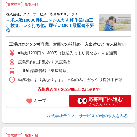
≪
東広島市
派遣社員
株式会社テクノ・サービス 広島県エリア（03）
＜求人数10000件以上＞かんたん軽作業♪加工
、検査、レジ打ち他。即払いOK！履歴書不要
◎
お
工場のカンタン軽作業、倉庫での箱詰め・入出荷など ★未経験OKのお
未
ア
■時給1200円〜1400円（就業先により異なる）＋交通費
の
広島県内に多数あり 東広島市
・JR山陽新幹線「東広島駅」
勤務地により異なります。 日勤のみ、ガッツリ稼げる夜勤、シフトによる交
応募締め切り2026/08/31 23:59まで
応募画面へ進む
キープ
かんたん3ステップ！
株式会社テクノ・サービス
の他の求人をみる
◎
東広島市
派遣社員