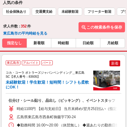
人気の条件
社会保険あり
交通費支給
未経験歓迎
フリーター歓迎
ブラ
求人件数 :
352
件
この検索条件を保存
東広島市の平均時給を見る
指定なし
新着順
時給順
日給順
月給順
東広島市
アルバイト
パート
新着
コカ・コーラ ボトラーズジャパンベンディング＿東広島
SC【求人番号：83935】
未経験歓迎！学生歓迎！短時間！シフトも柔軟
にOK！
未
日
仕分け・シール貼り、品出し（ピッキング）、イベントスタッフ
通
時給1100円 【給与支給日】 当月末締め/翌月25日払い（指定口座
広島県東広島市西条町御薗宇730-24
◆勤務時間 16:00〜20:00 （休憩無し） ◆週あたりの勤務日数 