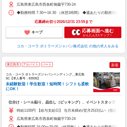
広島県東広島市西条町御薗宇730-24
◆勤務時間 7:30〜16:30 （休憩1時間） ◆週あたりの勤務日数 
応募締め切り2026/12/31 23:59まで
応募画面へ進む
キープ
かんたん3ステップ！
コカ・コーラ ボトラーズジャパン株式会社
の他の求人をみる
東広島市
アルバイト
パート
新着
コカ・コーラ ボトラーズジャパンベンディング＿東広島
SC【求人番号：83935】
未経験歓迎！学生歓迎！短時間！シフトも柔軟
にOK！
別
仕分け・シール貼り、品出し（ピッキング）、イベントスタッフ
未
日
時給1100円 【給与支給日】 当月末締め/翌月25日払い（指定口座
通
広島県東広島市西条町御薗宇730-24
◆勤務時間 16:00〜20:00 （休憩無し） ◆週あたりの勤務日数 