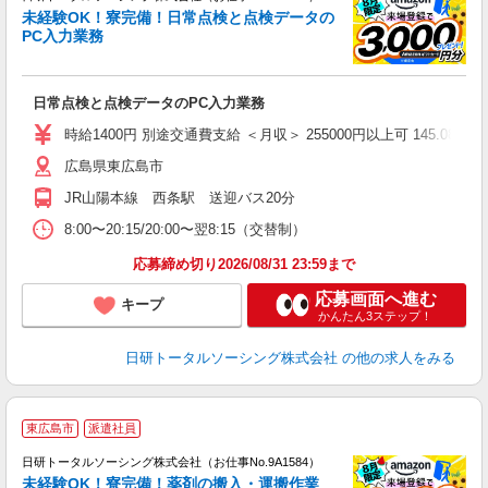
ー
未経験OK！寮完備！日常点検と点検データの
z
PC入力業務
談
W
日常点検と点検データのPC入力業務
ク
（
時給1400円 別途交通費支給 ＜月収＞ 255000円以上可 145.08H＋休
貸
広島県東広島市
JR山陽本線 西条駅 送迎バス20分
8:00〜20:15/20:00〜翌8:15（交替制）
応募締め切り2026/08/31 23:59まで
応募画面へ進む
キープ
かんたん3ステップ！
日研トータルソーシング株式会社
の他の求人をみる
◎
東広島市
派遣社員
n
日研トータルソーシング株式会社（お仕事No.9A1584）
ー
未経験OK！寮完備！薬剤の搬入・運搬作業