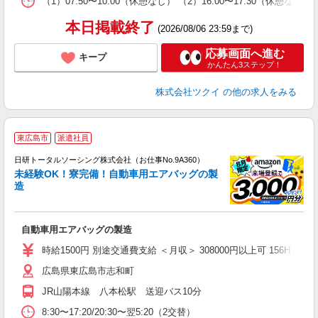
（1）07:50〜10:00（休憩なし） （2）16:00〜17:30
髪
本日掲載終了
(2026/08/06 23:59まで)
応募画面へ進む
キープ
かんたん3ステップ！
株式会社ツクイ
の他の求人をみる
◎
東広島市
派遣社員
n
日研トータルソーシング株式会社（お仕事No.9A360）
ー
未経験OK！寮完備！自動車用エアバッグの製
z
造
談
W
自動車用エアバッグの製造
ク
会
時給1500円 別途交通費支給 ＜月収＞ 308000円以上可 156H＋残業18
広島県東広島市志和町
JR山陽本線 八本松駅 送迎バス10分
8:30〜17:20/20:30〜翌5:20（2交替）