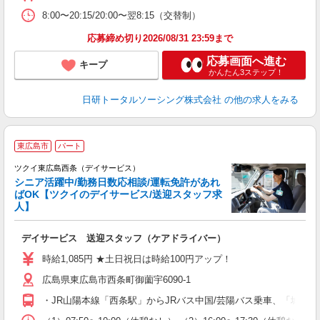
8:00〜20:15/20:00〜翌8:15（交替制）
応募締め切り2026/08/31 23:59まで
応募画面へ進む
キープ
かんたん3ステップ！
日研トータルソーシング株式会社
の他の求人をみる
東広島市
パート
ツクイ東広島西条（デイサービス）
シニア活躍中/勤務日数応相談/運転免許があれ
ばOK【ツクイのデイサービス/送迎スタッフ求
人】
各
デイサービス 送迎スタッフ（ケアドライバー）
入
り
時給1,085円 ★土日祝日は時給100円アップ！
リ
広島県東広島市西条町御薗宇6090-1
ー
O
・JR山陽本線「西条駅」からJRバス中国/芸陽バス乗車、「城信
な