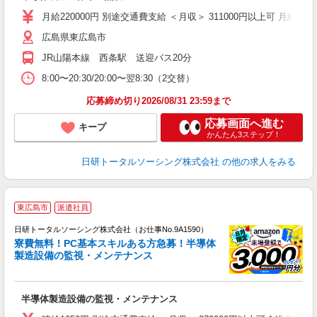
月給220000円 別途交通費支給 ＜月収＞ 311000円以上可 月給2200
広島県東広島市
JR山陽本線 西条駅 送迎バス20分
8:00〜20:30/20:00〜翌8:30（2交替）
応募締め切り2026/08/31 23:59まで
応募画面へ進む
キープ
かんたん3ステップ！
日研トータルソーシング株式会社
の他の求人をみる
◎
東広島市
派遣社員
n
日研トータルソーシング株式会社（お仕事No.9A1590）
ー
寮費無料！PC基本スキルある方急募！半導体
z
製造設備の監視・メンテナンス
談
W
半導体製造設備の監視・メンテナンス
入
（