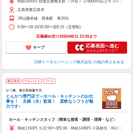
時給1650円 別途交通費支給 ＜月収＞ 279000円以上可 145.08H＋休
貸
広島県東広島市
JR山陽本線 西条駅 車20分
8:00〜20:15/20:00〜翌8:15（交替制）
応募締め切り2026/08/31 23:59まで
応募画面へ進む
キープ
かんたん3ステップ！
日研トータルソーシング株式会社
の他の求人をみる
東広島市
アルバイト
パート
かつ庵 東広島御薗宇店
とんかつ専門店で＜ホール・キッチン＞のお仕
事を！ 主婦（夫）歓迎！ 柔軟なシフトが魅
力です♪
期
ホール・キッチンスタッフ（簡単な接客・調理・清掃・など）
未
短
時給1150円 ※22:00〜翌5:00：時給1438円 ※高校生：時給1090円
副