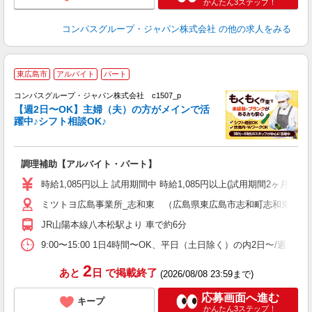
かんたん3ステップ！
コンパスグループ・ジャパン株式会社
の他の求人をみる
東広島市
アルバイト
パート
コンパスグループ・ジャパン株式会社 c1507_p
く
【週2日〜OK】主婦（夫）の方がメインで活
躍中♪シフト相談OK♪
大
調理補助【アルバイト・パート】
入
歓
時給1,085円以上 試用期間中 時給1,085円以上(試用期間2ヶ月
～
ミツトヨ広島事業所_志和東 （広島県東広島市志和町志和東2805-
用
務
JR山陽本線八本松駅より 車で約6分
昼
助
9:00〜15:00 1日4時間〜OK、平日（土日除く）の内2日〜/週 
2
あと
日
で掲載終了
(2026/08/08 23:59まで)
応募画面へ進む
キープ
かんたん3ステップ！