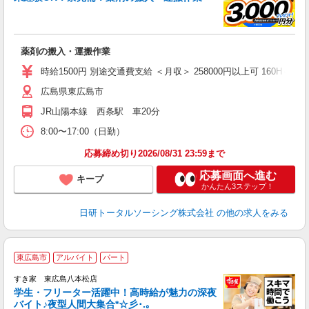
z
談
W
薬剤の搬入・運搬作業
入
会
時給1500円 別途交通費支給 ＜月収＞ 258000円以上可 160H＋残業1
広島県東広島市
JR山陽本線 西条駅 車20分
8:00〜17:00（日勤）
応募締め切り2026/08/31 23:59まで
応募画面へ進む
キープ
かんたん3ステップ！
日研トータルソーシング株式会社
の他の求人をみる
東広島市
アルバイト
パート
すき家 東広島八本松店
学生・フリーター活躍中！高時給が魅力の深夜
バイト♪夜型人間大集合*☆彡･.｡