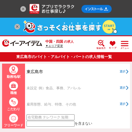
中国・四国
の求人
▼エリア変更
東広島市のバイト・アルバイト・パートの求人情報一覧
東広島市
選択
勤務地/駅
未設定
例）食品、事務、アパレル
選択
職種
雇用形態、給与、特徴、その他
選択
こだわり
を含まない
フリーワード