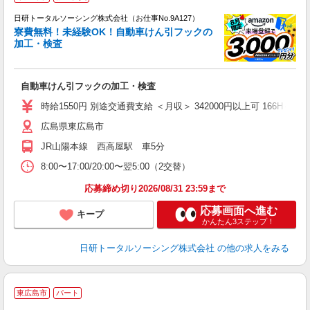
n
日研トータルソーシング株式会社（お仕事No.9A127）
ー
寮費無料！未経験OK！自動車けん引フックの
z
加工・検査
談
W
自動車けん引フックの加工・検査
ク
会
時給1550円 別途交通費支給 ＜月収＞ 342000円以上可 166H＋残業1
広島県東広島市
JR山陽本線 西高屋駅 車5分
8:00〜17:00/20:00〜翌5:00（2交替）
応募締め切り2026/08/31 23:59まで
応募画面へ進む
キープ
かんたん3ステップ！
日研トータルソーシング株式会社
の他の求人をみる
東広島市
パート