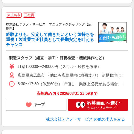
東広島市
正社員
株式会社テクノ・サービス マニュファクチャリング【広
島県】
経験よりも、安定して働きたいという気持ちを
重視！製造業で正社員として長期安定を叶える
チャンス
く
入
製造スタッフ（組立・加工・目視検査・機械操作など）
未
あ
月給190000〜240000円（スキル・経験を考慮）
遣
広島県東広島市 （他にも広島県内に多数あり） ※勤務地はご希望
8:30〜17:30（休憩60分） ※但し、業務上必要がある場合
応募締め切り2026/08/31 23:59まで
応募画面へ進む
キープ
かんたん3ステップ！
株式会社テクノ・サービス
の他の求人をみる