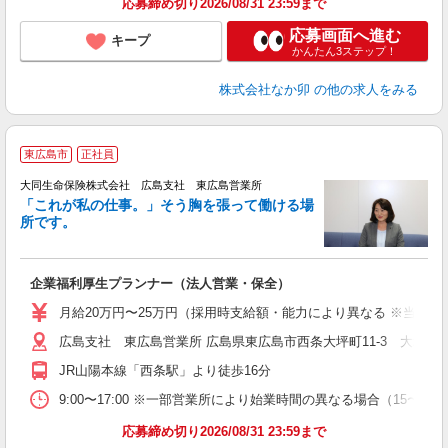
応募締め切り2026/08/31 23:59まで
応募画面へ進む
キープ
かんたん3ステップ！
株式会社なか卯
の他の求人をみる
東広島市
正社員
大同生命保険株式会社 広島支社 東広島営業所
「これが私の仕事。」そう胸を張って働ける場
所です。
切
企業福利厚生プランナー（法人営業・保全）
月給20万円〜25万円（採用時支給額・能力により異なる ※当社規
広島支社 東広島営業所 広島県東広島市西条大坪町11-3 大坪
JR山陽本線「西条駅」より徒歩16分
9:00〜17:00 ※一部営業所により始業時間の異なる場合（15〜
応募締め切り2026/08/31 23:59まで