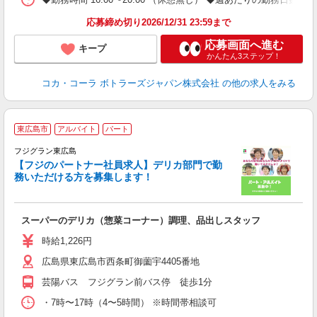
応募締め切り2026/12/31 23:59まで
応募画面へ進む
キープ
かんたん3ステップ！
コカ・コーラ ボトラーズジャパン株式会社
の他の求人をみる
東広島市
アルバイト
パート
フジグラン東広島
の
【フジのパートナー社員求人】デリカ部門で勤
務いただける方を募集します！
ー
スーパーのデリカ（惣菜コーナー）調理、品出しスタッフ
未
社
時給1,226円
広島県東広島市西条町御薗宇4405番地
芸陽バス フジグラン前バス停 徒歩1分
・7時〜17時（4〜5時間） ※時間帯相談可