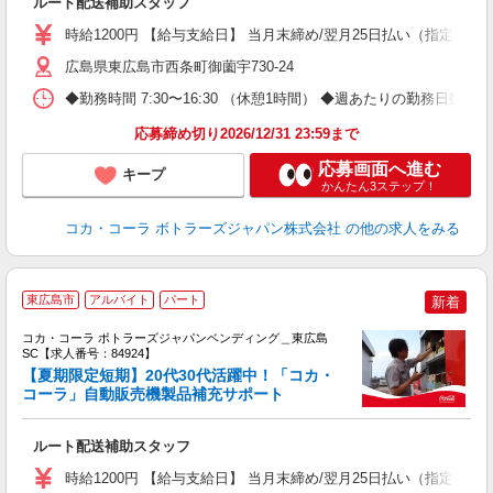
ルート配送補助スタッフ
時給1200円 【給与支給日】 当月末締め/翌月25日払い（指定口座
広島県東広島市西条町御薗宇730-24
◆勤務時間 7:30〜16:30 （休憩1時間） ◆週あたりの勤務日数 
応募締め切り2026/12/31 23:59まで
応募画面へ進む
キープ
かんたん3ステップ！
コカ・コーラ ボトラーズジャパン株式会社
の他の求人をみる
【
東広島市
アルバイト
パート
新着
代
け
コカ・コーラ ボトラーズジャパンベンディング＿東広島
SC【求人番号：84924】
【夏期限定短期】20代30代活躍中！「コカ・
コーラ」自動販売機製品補充サポート
務
未
ルート配送補助スタッフ
時給1200円 【給与支給日】 当月末締め/翌月25日払い（指定口座