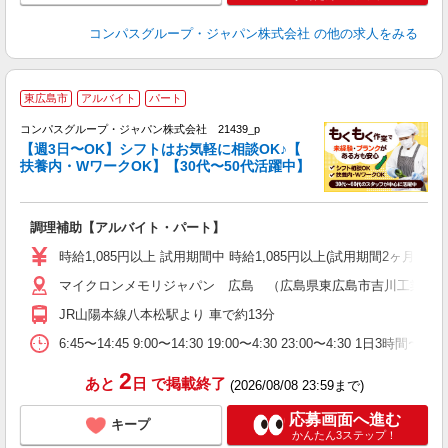
コンパスグループ・ジャパン株式会社
の他の求人をみる
東広島市
アルバイト
パート
コンパスグループ・ジャパン株式会社 21439_p
く
【週3日〜OK】シフトはお気軽に相談OK♪【
扶養内・WワークOK】【30代〜50代活躍中】
大
調理補助【アルバイト・パート】
入
歓
時給1,085円以上 試用期間中 時給1,085円以上(試用期間2ヶ月
～
マイクロンメモリジャパン 広島 （広島県東広島市吉川工業団地7
用
務
JR山陽本線八本松駅より 車で約13分
早
ま
6:45〜14:45 9:00〜14:30 19:00〜4:30 23:00〜4:30
2
あと
日
で掲載終了
(2026/08/08 23:59まで)
応募画面へ進む
キープ
かんたん3ステップ！