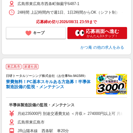
広島県東広島市西条町御薗宇6487-1
員
24時間 上記時間内で週1日、1日2時間からOK（シフト制） ＜シフト例＞ ◆
応募締め切り2026/08/31 23:59まで
応募画面へ進む
キープ
かんたん3ステップ！
かつ庵
の他の求人をみる
◎
東広島市
派遣社員
n
日研トータルソーシング株式会社（お仕事No.9A1589）
ー
寮費無料！PC基本スキルある方急募！半導体
z
製造設備の監視・メンテナンス
談
W
半導体製造設備の監視・メンテナンス
い
交
月給235000円 別途交通費支給 ＜月収＞ 274000円以上可 月給23500
あ
広島県東広島市
JR山陽本線 西条駅 車20分