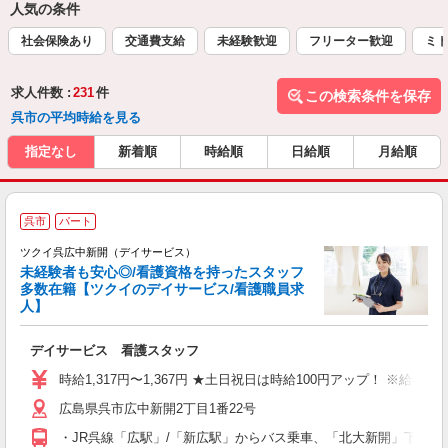
人気の条件
社会保険あり
交通費支給
未経験歓迎
フリーター歓迎
ミド
求人件数 :
231
件
この検索条件を保存
呉市の平均時給を見る
指定なし
新着順
時給順
日給順
月給順
呉市
パート
ツクイ呉広中新開（デイサービス）
未経験者も安心◎/看護資格を持ったスタッフ
多数在籍【ツクイのデイサービス/看護職員求
人】
各
デイサービス 看護スタッフ
入
り
時給1,317円〜1,367円 ★土日祝日は時給100円アップ！ ※給
リ
広島県呉市広中新開2丁目1番22号
ー
O
・JR呉線「広駅」/「新広駅」からバス乗車、「北大新開」下車徒