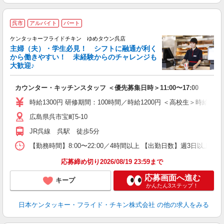
呉市
アルバイト
パート
ケンタッキーフライドチキン ゆめタウン呉店
主婦（夫）・学生必見！ シフトに融通が利く
から働きやすい！ 未経験からのチャレンジも
大歓迎♪
見
カウンター・キッチンスタッフ ＜優先募集日時＞11:00〜17:00
未
ダ
時給1300円 研修期間：100時間／時給1200円 ＜高校生＞時給120
昇
広島県呉市宝町5-10
上
か
JR呉線 呉駅 徒歩5分
【勤務時間】8:00〜22:00／4時間以上 【出勤日数】週3日以
応募締め切り2026/08/19 23:59まで
応募画面へ進む
キープ
かんたん3ステップ！
日本ケンタッキー・フライド・チキン株式会社
の他の求人をみる