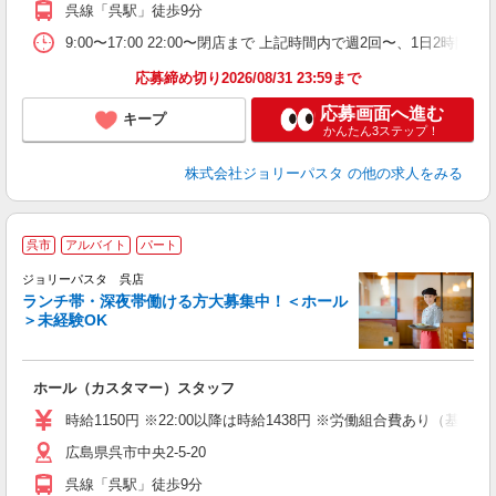
呉線「呉駅」徒歩9分
9:00〜17:00 22:00〜閉店まで 上記時間内で週2回〜、1日
応募締め切り2026/08/31 23:59まで
応募画面へ進む
キープ
かんたん3ステップ！
株式会社ジョリーパスタ
の他の求人をみる
呉市
アルバイト
パート
ジョリーパスタ 呉店
ランチ帯・深夜帯働ける方大募集中！＜ホール
＞未経験OK
ま
ホール（カスタマー）スタッフ
未
内
時給1150円 ※22:00以降は時給1438円 ※労働組合費あり（基本
広島県呉市中央2-5-20
呉線「呉駅」徒歩9分