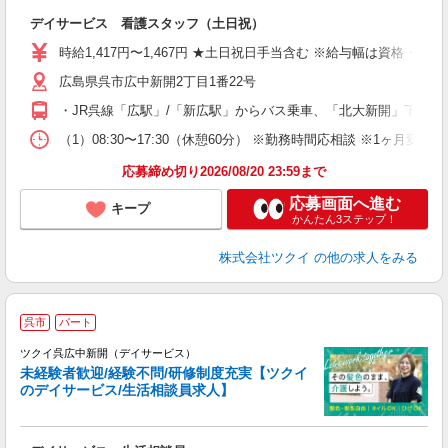
各
デイサービス 看護スタッフ（土日祝）
入
り
時給1,417円〜1,467円 ★土日祝日手当含む ※給与幅は資格・経
リ
広島県呉市広中新開2丁目1番22号
ー
O
・JR呉線「広駅」/「新広駅」からバス乗車、「北大新開」下車徒
な
（1）08:30〜17:30（休憩60分） ※勤務時間応相談 ※1ヶ月
髪
応募締め切り2026/08/20 23:59まで
応募画面へ進む
キープ
かんたん3ステップ！
株式会社ツクイ
の他の求人をみる
呉市
パート
ツクイ呉広中新開（デイサービス）
未経験者歓迎/経験不問/研修制度充実【ツクイ
のデイサービス/生活相談員求人】
各