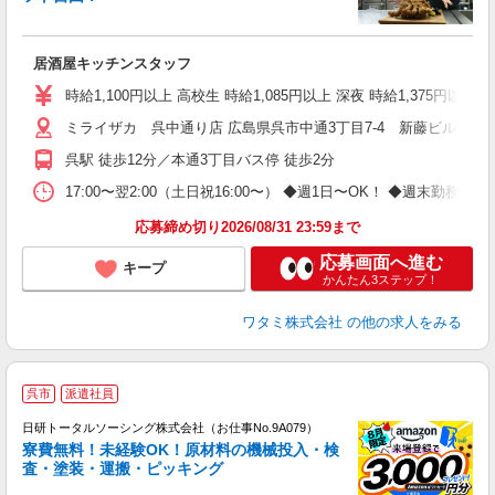
履
勤
い
居酒屋キッチンスタッフ
時給1,100円以上 高校生 時給1,085円以上 深夜 時給1,375円以
ミライザカ 呉中通り店 広島県呉市中通3丁目7-4 新藤ビル1，2
呉駅 徒歩12分／本通3丁目バス停 徒歩2分
17:00〜翌2:00（土日祝16:00〜） ◆週1日〜OK！ ◆週
応募締め切り2026/08/31 23:59まで
応募画面へ進む
キープ
かんたん3ステップ！
ワタミ株式会社
の他の求人をみる
◎
呉市
派遣社員
n
日研トータルソーシング株式会社（お仕事No.9A079）
ー
寮費無料！未経験OK！原材料の機械投入・検
z
査・塗装・運搬・ピッキング