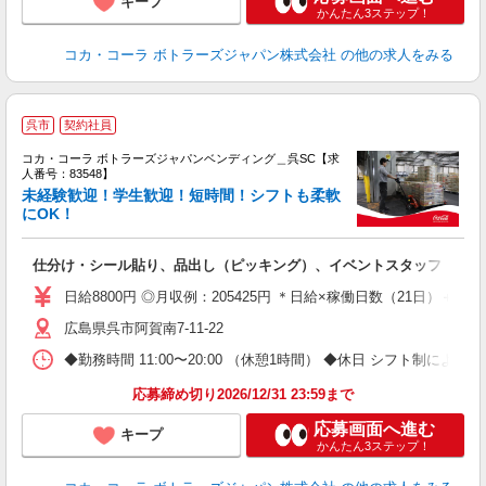
キープ
かんたん3ステップ！
コカ・コーラ ボトラーズジャパン株式会社
の他の求人をみる
呉市
契約社員
コカ・コーラ ボトラーズジャパンベンディング＿呉SC【求
人番号：83548】
未経験歓迎！学生歓迎！短時間！シフトも柔軟
にOK！
未
企
仕分け・シール貼り、品出し（ピッキング）、イベントスタッフ
日給8800円 ◎月収例：205425円 ＊日給×稼働日数（21日）＋残業手
広島県呉市阿賀南7-11-22
◆勤務時間 11:00〜20:00 （休憩1時間） ◆休日 シフト制による
応募締め切り2026/12/31 23:59まで
応募画面へ進む
キープ
かんたん3ステップ！