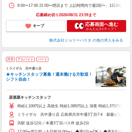
9:00〜17:00 22:00〜閉店まで 上記時間内で週2回〜、1日
応募締め切り2026/08/31 23:59まで
応募画面へ進む
キープ
かんたん3ステップ！
株式会社ジョリーパスタ
の他の求人をみる
呉市
アルバイト
パート
ミライザカ 呉中通り店
★キッチンスタッフ募集！週末働ける方歓迎！
イ
シフト自由！
履
勤
い
居酒屋キッチンスタッフ
時給1,100円以上 高校生 時給1,085円以上 深夜 時給1,375円以
ミライザカ 呉中通り店 広島県呉市中通3丁目7-4 新藤ビル1，2
呉駅 徒歩12分／本通3丁目バス停 徒歩2分
17:00〜翌2:00（土日祝16:00〜） ◆週1日〜OK！ ◆週