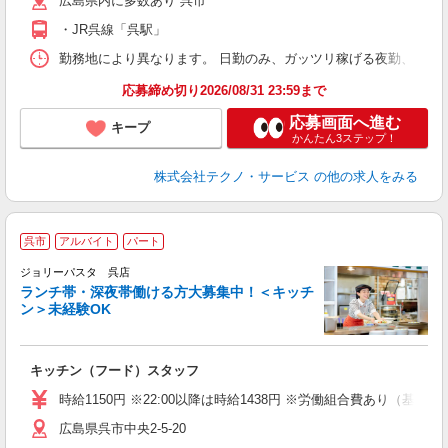
広島県内に多数あり 呉市
・JR呉線「呉駅」
勤務地により異なります。 日勤のみ、ガッツリ稼げる夜勤、シフトによる交
応募締め切り2026/08/31 23:59まで
応募画面へ進む
キープ
かんたん3ステップ！
株式会社テクノ・サービス
の他の求人をみる
呉市
アルバイト
パート
ジョリーパスタ 呉店
ランチ帯・深夜帯働ける方大募集中！＜キッチ
ン＞未経験OK
ピ
キッチン（フード）スタッフ
未
内
時給1150円 ※22:00以降は時給1438円 ※労働組合費あり（基本
広島県呉市中央2-5-20