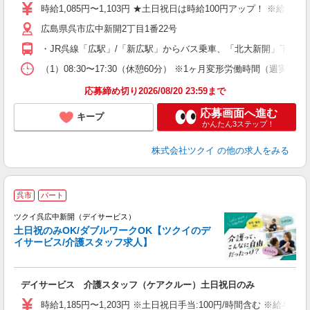
り
時給1,085円〜1,103円 ★土日祝日は時給100円アップ！ ※給
リ
広島県呉市広中新開2丁目1番22号
ー
O
・JR呉線「広駅」/「新広駅」からバス乗車、「北大新開」下車徒
な
（1）08:30〜17:30（休憩60分） ※1ヶ月変形労働時間（週実働
髪
応募締め切り2026/08/20 23:59まで
応募画面へ進む
キープ
かんたん3ステップ！
株式会社ツクイ
の他の求人をみる
呉市
パート
ツクイ呉広中新開（デイサービス）
土日祝のみOK/ダブルワークOK【ツクイのデ
イサービス/介護スタッフ求人】
各
デイサービス 介護スタッフ（ケアクルー）土日祝日のみ
入
り
時給1,185円〜1,203円 ※土日祝日手当:100円/時間含む ※給与