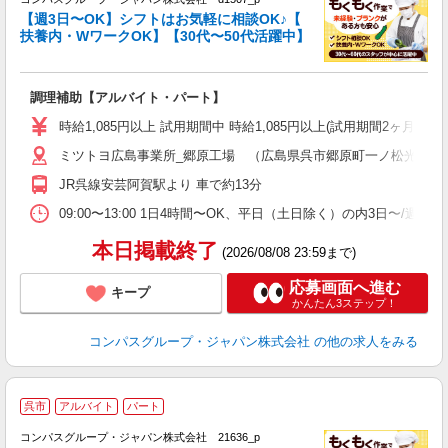
く
【週3日〜OK】シフトはお気軽に相談OK♪【
扶養内・WワークOK】【30代〜50代活躍中】
大
調理補助【アルバイト・パート】
入
歓
時給1,085円以上 試用期間中 時給1,085円以上(試用期間2ヶ月
～
ミツトヨ広島事業所_郷原工場 （広島県呉市郷原町一ノ松光山1062
用
務
JR呉線安芸阿賀駅より 車で約13分
早
事
09:00〜13:00 1日4時間〜OK、平日（土日除く）の内3日〜/週
本日掲載終了
(2026/08/08 23:59まで)
応募画面へ進む
キープ
かんたん3ステップ！
コンパスグループ・ジャパン株式会社
の他の求人をみる
呉市
アルバイト
パート
コンパスグループ・ジャパン株式会社 21636_p