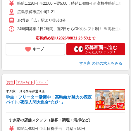
タ
時給1,120円 ※22:00〜翌5:00：時給1,400円 ※高校生時給1,0
（
広島県呉市広中町1-21
夜
事
JR呉線「広」駅より徒歩3分
24時間募集 1日2時間、週2日からOKのシフト制！ ※高校生のシ
応募締め切り2026/08/31 23:59まで
応募画面へ進む
キープ
かんたん3ステップ！
すき家
の他の求人をみる
呉市
アルバイト
パート
すき家 31号呉海岸通り店
学生・フリーター活躍中！高時給が魅力の深夜
バイト♪夜型人間大集合*☆彡･.｡
つ
すき家の店舗スタッフ（接客・調理・清掃など）
履
ミ
時給1,400円 ※土日祝手当 時給＋50円