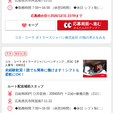
広島県呉市阿賀南7-11-22
◆勤務時間 7:00〜16:00 （休憩1時間） ◆休日 シフト制による週
応募締め切り2026/12/31 23:59まで
応募画面へ進む
キープ
かんたん3ステップ！
コカ・コーラ ボトラーズジャパン株式会社
の他の求人をみる
呉市
契約社員
コカ・コーラ ボトラーズジャパンベンディング＿呉SC【求
人番号：83831】
未経験歓迎！誰でも簡単に働けます！シフトも
柔軟にOK！
別
ルート配送補助スタッフ
未
企
日給8680円 ◎月収例：209405円 ＊日給×稼働日数（21日）＋残業手
広島県呉市阿賀南7-11-22
◆勤務時間 7:00〜16:00 （休憩1時間） ◆休日 シフト制による週