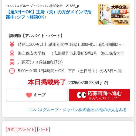
コンパスグループ・ジャパン株式会社 21636_p
く
【週3日〜OK】主婦（夫）の方がメインで活
躍中♪シフト相談OK♪
大
調理師【アルバイト・パート】
入
歓
時給1,300円以上 試用期間中 時給1,300円以上(試用期間2ヶ月
～
海上保安大学校 （広島県呉市若葉町5番1号 海上保安大学校学
用
退
川原石(ＪＲ呉線)(約17分)
煙
事
5:00〜9:00 1日4時間〜OK、平日（土日除く）の内3日〜/週 週
本日掲載終了
(2026/08/08 23:59まで)
応募画面へ進む
キープ
かんたん3ステップ！
コンパスグループ・ジャパン株式会社
の他の求人をみる
呉市
アルバイト
パート