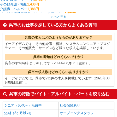
その他介護・福祉
1,430円
介護職・ヘルパー
1,388円
サービス提供責任者・ソーシャルワーカー
1,379円
もっと見る
入出庫・商品管理・検品・検査
1,368円
その他飲食・フード
1,350円
呉市のお仕事を探している方からよくある質問
板金・塗装・溶接
1,350円
製造・組立・加工
1,340円
呉市の他の職種の平均時給を見る
呉市の求人はどのようなものがありますか？
イーアイデムでは、その他介護・福祉、システムエンジニア・プログ
ラマー、その他販売・サービスなど様々な求人を掲載しています。
呉市の時給はどれくらいですか？
呉市の平均時給は1,346円です（2026年08月03日更新）。
呉市の求人数はどれくらいありますか？
イーアイデムでは、呉市で231件の求人を掲載しています（2026年08
月08日現在）。
呉市の特徴でバイト・アルバイト・パートを絞り込む
シニア（60代～）活躍中
社会保険あり
短期（3ヶ月以内）
オープニングスタッフ