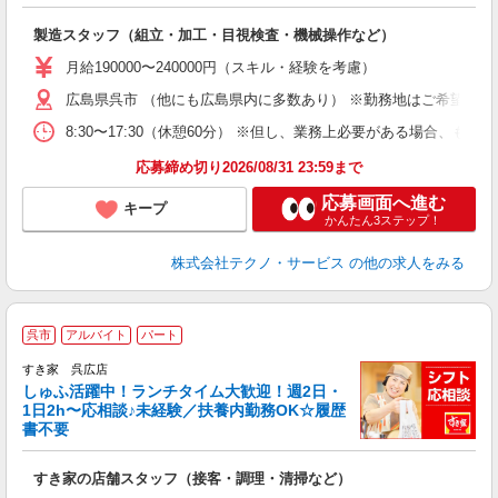
く
入
製造スタッフ（組立・加工・目視検査・機械操作など）
未
あ
月給190000〜240000円（スキル・経験を考慮）
遣
広島県呉市 （他にも広島県内に多数あり） ※勤務地はご希望を考
8:30〜17:30（休憩60分） ※但し、業務上必要がある場合
応募締め切り2026/08/31 23:59まで
応募画面へ進む
キープ
かんたん3ステップ！
株式会社テクノ・サービス
の他の求人をみる
≪
呉市
アルバイト
パート
すき家 呉広店
しゅふ活躍中！ランチタイム大歓迎！週2日・
安
1日2h〜応相談♪未経験／扶養内勤務OK☆履歴
書不要
の
すき家の店舗スタッフ（接客・調理・清掃など）
履