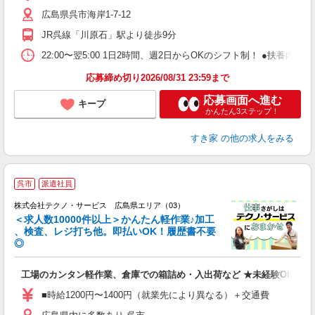
～
広島県呉市海岸1-7-12
勤
社
JR呉線「川原石」駅より徒歩9分
22:00〜翌5:00 1日2時間、週2日からOKのシフト制！ ●扶養内勤務
応募締め切り2026/08/31 23:59まで
応募画面へ進む
キープ
かんたん3ステップ！
すき家
の他の求人をみる
≪
呉市
派遣社員
株式会社テクノ・サービス 広島県エリア（03）
＜求人数10000件以上＞かんたん軽作業♪加工
、検査、レジ打ち他。即払いOK！履歴書不要
◎
お
工場のカンタン軽作業、倉庫での箱詰め・入出荷など ★未経験OKのお
未
ア
■時給1200円〜1400円（就業先により異なる）＋交通費
の