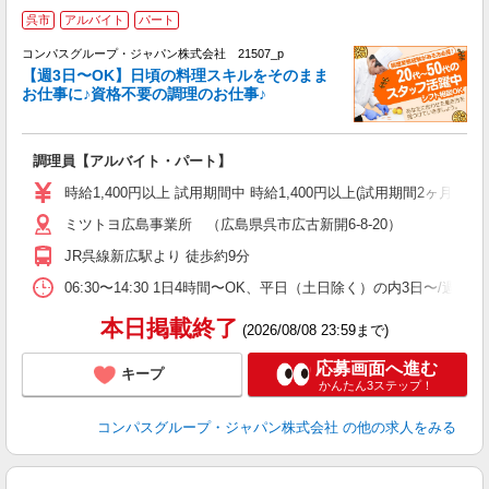
呉市
アルバイト
パート
コンパスグループ・ジャパン株式会社 21507_p
く
【週3日〜OK】日頃の料理スキルをそのまま
お仕事に♪資格不要の調理のお仕事♪
大
調理員【アルバイト・パート】
入
歓
時給1,400円以上 試用期間中 時給1,400円以上(試用期間2ヶ月
～
ミツトヨ広島事業所 （広島県呉市広古新開6-8-20）
用
退
JR呉線新広駅より 徒歩約9分
通
06:30〜14:30 1日4時間〜OK、平日（土日除く）の内3日〜/週
本日掲載終了
(2026/08/08 23:59まで)
応募画面へ進む
キープ
かんたん3ステップ！
コンパスグループ・ジャパン株式会社
の他の求人をみる