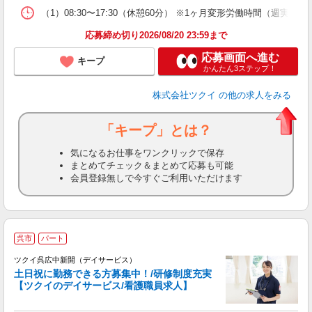
な
（1）08:30〜17:30（休憩60分） ※1ヶ月変形労働時間（週実働
髪
応募締め切り2026/08/20 23:59まで
応募画面へ進む
キープ
かんたん3ステップ！
株式会社ツクイ
の他の求人をみる
「キープ」とは？
気になるお仕事をワンクリックで保存
まとめてチェック＆まとめて応募も可能
会員登録無しで今すぐご利用いただけます
呉市
パート
ツクイ呉広中新開（デイサービス）
土日祝に勤務できる方募集中！/研修制度充実
【ツクイのデイサービス/看護職員求人】