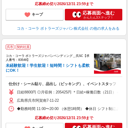
応募締め切り2026/12/31 23:59まで
応募画面へ進む
キープ
かんたん3ステップ！
コカ・コーラ ボトラーズジャパン株式会社
の他の求人をみる
呉市
契約社員
コカ・コーラ ボトラーズジャパンベンディング＿呉SC【求
人番号：83548】
未経験歓迎！学生歓迎！短時間！シフトも柔軟
にOK！
別
仕分け・シール貼り、品出し（ピッキング）、イベントスタッフ
未
企
日給8800円 ◎月収例：205425円 ＊日給×稼働日数（21日）＋残業手
広島県呉市阿賀南7-11-22
◆勤務時間 11:00〜20:00 （休憩1時間） ◆休日 シフト制による
応募締め切り2026/12/31 23:59まで
応募画面へ進む