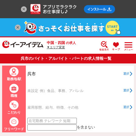
中国・四国
の求人
▼エリア変更
呉市のバイト・アルバイト・パートの求人情報一覧
呉市
選択
勤務地/駅
未設定
例）食品、事務、アパレル
選択
職種
雇用形態、給与、特徴、その他
選択
こだわり
を含まない
フリーワード