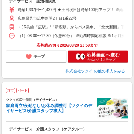
デイサービス 生活相談員
入
り
時給1,337円〜1,437円 ★土日祝日は時給100円アップ！ ※給
リ
広島県呉市広中新開2丁目1番22号
ー
O
・JR呉線「広駅」/「新広駅」からバス乗車、「北大新開」下車徒
な
（1）08:00〜17:30（休憩60分） ※勤務時間応相談 ※1ヶ月変
髪
応募締め切り2026/08/20 23:59まで
応募画面へ進む
キープ
かんたん3ステップ！
株式会社ツクイ
の他の求人をみる
呉市
パート
ツクイ呉広中新開（デイサービス）
家庭両立/夜勤なし/お休み調整可【ツクイのデ
イサービス/介護スタッフ求人】
各
デイサービス 介護スタッフ（ケアクルー）
入