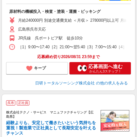
談
W
原材料の機械投入・検査・塗装・運搬・ピッキング
い
社
月給240000円 別途交通費支給 ＜月収＞ 278000円以上可 月給24000
広島県呉市天応
JR呉線 呉ポートピア駅 徒歩10分
［1］9:00〜17:40［2］21:00〜翌5:40［3］7:00〜15:40［4］
応募締め切り2026/08/31 23:59まで
応募画面へ進む
キープ
かんたん3ステップ！
日研トータルソーシング株式会社
の他の求人をみる
呉市
正社員
株式会社テクノ・サービス マニュファクチャリング【広
島県】
経験よりも、安定して働きたいという気持ちを
重視！製造業で正社員として長期安定を叶える
チャンス