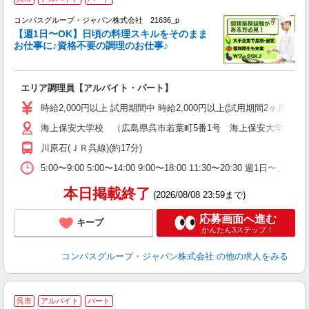
コンパスグループ・ジャパン株式会社 21636_p
く
【週1日〜OK】日頃の料理スキルをそのまま
お仕事に♪資格不要の調理のお仕事♪
大
エリア調理員【アルバイト・パート】
入
歓
時給2,000円以上 試用期間中 時給2,000円以上(試用期間2ヶ月
～
海上保安大学校 （広島県呉市若葉町5番1号 海上保安大学校学
用
歓
川原石(ＪＲ呉線)(約17分)
助
5:00〜9:00 5:00〜14:00 9:00〜18:00 11:3
本日掲載終了
(2026/08/08 23:59まで)
応募画面へ進む
キープ
かんたん3ステップ！
コンパスグループ・ジャパン株式会社
の他の求人をみる
呉市
アルバイト
パート