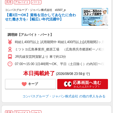
呉市
アルバイト
パート
コンパスグループ・ジャパン株式会社 d1507_p
く
【週3日〜OK】資格を活かしてあなたに合わ
せた働き方を♪【幅広い年代活躍中】
大
調理師【アルバイト・パート】
入
歓
時給1,400円以上 試用期間中 時給1,400円以上(試用期間2ヶ月
～
ミツトヨ広島事業所_郷原工場 （広島県呉市郷原町一ノ松光山1062
用
退
JR呉線安芸阿賀駅より 車で約13分
通
07:00〜15:00 1日4時間〜OK、平日（土日除く）の内3日〜/週
本日掲載終了
(2026/08/08 23:59まで)
応募画面へ進む
キープ
かんたん3ステップ！
コンパスグループ・ジャパン株式会社
の他の求人をみる
呉市
アルバイト
パート