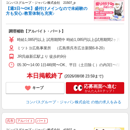
コンパスグループ・ジャパン株式会社 21507_p
く
【週3日〜OK】盛付けメインなので未経験の
方も安心♪教育体制も充実♪
大
調理補助【アルバイト・パート】
入
歓
時給1,085円以上 試用期間中 時給1,085円以上(試用期間2ヶ月
～
ミツトヨ広島事業所 （広島県呉市広古新開6-8-20）
用
務
JR呉線新広駅より 徒歩約9分
早
事
05:30〜14:00 1日4時間〜OK、平日（土日除く）の内3日〜/週
本日掲載終了
(2026/08/08 23:59まで)
応募画面へ進む
キープ
かんたん3ステップ！
コンパスグループ・ジャパン株式会社
の他の求人をみる
呉市
アルバイト
パート
コンパスグループ・ジャパン株式会社 d1507_p