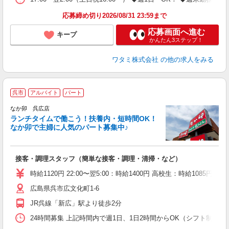
応募締め切り2026/08/31 23:59まで
応募画面へ進む
キープ
かんたん3ステップ！
ワタミ株式会社
の他の求人をみる
呉市
アルバイト
パート
気
なか卯 呉広店
ランチタイムで働こう！扶養内・短時間OK！
なか卯で主婦に人気のパート募集中♪
き
接客・調理スタッフ（簡単な接客・調理・清掃・など）
未
O
時給1120円 22:00〜翌5:00：時給1400円 高校生：時給1085円
イ
広島県呉市広文化町1-6
補
JR呉線「新広」駅より徒歩2分
24時間募集 上記時間内で週1日、1日2時間からOK（シフト制） 