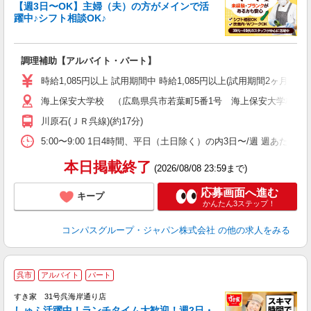
く
【週3日〜OK】主婦（夫）の方がメインで活
躍中♪シフト相談OK♪
大
調理補助【アルバイト・パート】
入
歓
時給1,085円以上 試用期間中 時給1,085円以上(試用期間2ヶ月
～
海上保安大学校 （広島県呉市若葉町5番1号 海上保安大学校学
用
務
川原石(ＪＲ呉線)(約17分)
分
助
5:00〜9:00 1日4時間、平日（土日除く）の内3日〜/週 週あたり
本日掲載終了
(2026/08/08 23:59まで)
応募画面へ進む
キープ
かんたん3ステップ！
コンパスグループ・ジャパン株式会社
の他の求人をみる
≪
呉市
アルバイト
パート
すき家 31号呉海岸通り店
しゅふ活躍中！ランチタイム大歓迎！週2日・