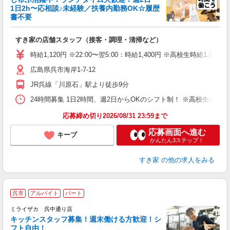
安
1日2h〜応相談♪未経験／扶養内勤務OK☆履歴
書不要
の
すき家の店舗スタッフ（接客・調理・清掃など）
履
タ
時給1,120円 ※22:00〜翌5:00：時給1,400円 ※高校生時給1,0
（
広島県呉市海岸1-7-12
夜
事
JR呉線「川原石」駅より徒歩9分
24時間募集 1日2時間、週2日からOKのシフト制！ ※高校生のシ
応募締め切り2026/08/31 23:59まで
応募画面へ進む
キープ
かんたん3ステップ！
すき家
の他の求人をみる
呉市
アルバイト
パート
ミライザカ 呉中通り店
キッチンスタッフ募集！週末働ける方歓迎！シ
イ
フト自由！