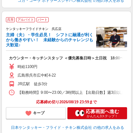
コカ・コーラ ボトラーズジャパン株式会社
の他の求人をみる
呉市
アルバイト
パート
ケンタッキーフライドチキン 呉広店
主婦（夫）・学生必見！ シフトに融通が利く
から働きやすい！ 未経験からのチャレンジも
大歓迎♪
見
カウンター・キッチンスタッフ ＜優先募集日時＞土日祝 18:00〜23:0
未
ダ
時給1100円
昇
広島県呉市広中町4-22
上
か
JR広駅 徒歩3分
【勤務時間】9:00〜23:00／3時間以上 【出勤日数】週3日以
応募締め切り2026/08/19 23:59まで
応募画面へ進む
キープ
かんたん3ステップ！
日本ケンタッキー・フライド・チキン株式会社
の他の求人をみる