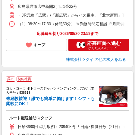
リ
広島県呉市広中新開2丁目1番22号
ー
O
・JR呉線「広駅」/「新広駅」からバス乗車、「北大新開」下車徒
な
（1）08:30〜17:30（休憩60分） ※勤務時間応相談 ※月間労
髪
応募締め切り2026/08/20 23:59まで
応募画面へ進む
キープ
かんたん3ステップ！
株式会社ツクイ
の他の求人をみる
呉市
契約社員
コカ・コーラ ボトラーズジャパンベンディング＿呉SC【求
人番号：83831】
未経験歓迎！誰でも簡単に働けます！シフトも
慮
柔軟にOK！
未
企
ルート配送補助スタッフ
日給8680円 ◎月収例：209405円 ＊日給×稼働日数（21日）＋残業手