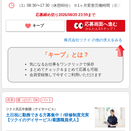
な
（1）08:30〜17:30（休憩60分） ※1ヶ月変形労働時間（週実働
髪
応募締め切り2026/08/20 23:59まで
応募画面へ進む
キープ
かんたん3ステップ！
株式会社ツクイ
の他の求人をみる
「キープ」とは？
気になるお仕事をワンクリックで保存
まとめてチェック＆まとめて応募も可能
会員登録無しで今すぐご利用いただけます
呉市
髭（ひげ）OK
パート
ツクイ呉広中新開（デイサービス）
土日祝に勤務できる方募集中！/研修制度充実
【ツクイのデイサービス/看護職員求人】