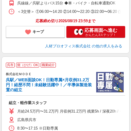
支
呉線線／呉駅よりバス15分 ◆車・バイク・自転車通勤OK
＜3交替＞ ①06:00〜14:20 ②14:00〜22:20 ③22:00〜06:20 (
応募締め切り2026/08/19 23:59まで
応募画面へ進む
キープ
かんたん3ステップ！
人材プロオフィス株式会社
の他の求人をみる
呉市
髭（ひげ）OK
職業紹介
株式会社ＭＯＤＥ
呉駅／WEB面談OK！日勤専属×月収例31.2万
円！経歴不問！未経験活躍中！／半導体製造装
置の組立
っ
組立・軽作業スタッフ
入
場
月給24.5万円〜31.2万円 月収例31.2万円 残業5h / 深夜20
者
広島県呉市
リ
問
8:30〜17:15 ※日勤専属
り