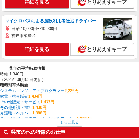
詳細を見る
とりあえずキープ
マイクロバスによる施設利用者送迎ドライバー
日給 10,900円〜10,900円
神戸市須磨区
詳細を見る
とりあえずキープ
呉市の平均時給情報
時給 1,346円
（2026年08月03日更新）
職種別平均時給
システムエンジニア・プログラマー
2,225円
家電・携帯販売
1,434円
その他販売・サービス
1,433円
その他介護・福祉
1,430円
介護職・ヘルパー
1,388円
サービス提供責任者・ソーシャルワーカー
1,379円
もっと見る
入出庫・商品管理・検品・検査
1,368円
その他飲食・フード
1,350円
呉市の他の特徴のお仕事
板金・塗装・溶接
1,350円