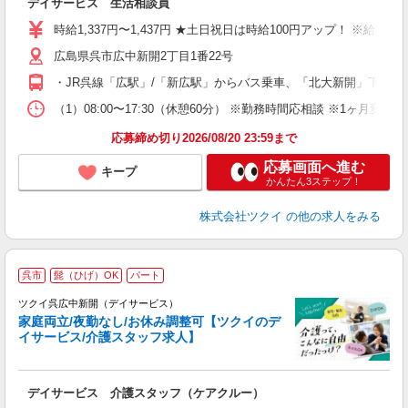
デイサービス 生活相談員
入
り
時給1,337円〜1,437円 ★土日祝日は時給100円アップ！ ※給
リ
広島県呉市広中新開2丁目1番22号
ー
O
・JR呉線「広駅」/「新広駅」からバス乗車、「北大新開」下車徒
な
（1）08:00〜17:30（休憩60分） ※勤務時間応相談 ※1ヶ月変
髪
応募締め切り2026/08/20 23:59まで
応募画面へ進む
キープ
かんたん3ステップ！
株式会社ツクイ
の他の求人をみる
呉市
髭（ひげ）OK
パート
ツクイ呉広中新開（デイサービス）
家庭両立/夜勤なし/お休み調整可【ツクイのデ
イサービス/介護スタッフ求人】
各
デイサービス 介護スタッフ（ケアクルー）
入