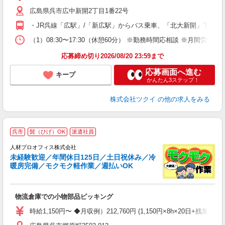
リ
広島県呉市広中新開2丁目1番22号
ー
O
・JR呉線「広駅」/「新広駅」からバス乗車、「北大新開」下車徒
な
（1）08:30〜17:30（休憩60分） ※勤務時間応相談 ※月間労
髪
応募締め切り2026/08/20 23:59まで
応募画面へ進む
キープ
かんたん3ステップ！
株式会社ツクイ
の他の求人をみる
＜
呉市
髭（ひげ）OK
派遣社員
人材プロオフィス株式会社
未経験歓迎／年間休日125日／土日祝休み／冷
暖房完備／モクモク軽作業／週払いOK
い
ト
LI
物流倉庫での小物部品ピッキング
即
り
時給1,150円〜 ◆月収例）212,760円 (1,150円×8h×20日+残業2
二