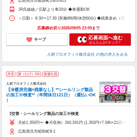
広島県呉市郷原町2503-913
い
の
JR呉線線／広駅より車20分 ◆車通勤OK
プ
費
＜日勤＞ 8:30〜17:30 (実働8時間/休憩60分) ◆残業多め（月20
応募締め切り2026/09/05 23:59まで
応募画面へ進む
キープ
かんたん3ステップ！
人材プロオフィス株式会社
の他の求人をみる
＜
呉市
髭（ひげ）OK
派遣社員
ー
人材プロオフィス株式会社
【冷暖房完備×残業なし】**シールリング製品
の加工や検査**（年間休日121日）（週払いOK
K
）
カ
即
3交替・シールリング製品の加工や検査
二
フ
月給1,350円〜 ◆月収例）260,591円 (1,350円×7.58h×21日+深
バ
広島県呉市昭和町8-1
保