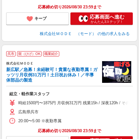
土
応募締め切り2026/08/30 23:59まで
応募画面へ進む
キープ
かんたん3ステップ！
株式会社ＭＯＤＥ （モード）
の他の求人をみる
呉市
髭（ひげ）OK
職業紹介
株式会社ＭＯＤＥ
新広駅／急募！未経験可！貴重な夜勤専属！ガ
ッツリ月収例31万円！土日祝お休み！／半導
体部品の製造
っ
組立・軽作業スタッフ
入
場
時給1500円〜1875円 月収例31万円 残業15h / 深夜120h 
者
広島県呉市
リ
問
20:00〜5:00 ※夜勤専属
り
土
応募締め切り2026/08/30 23:59まで