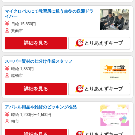
マイクロバスにて教習所に通う生徒の送迎ドラ
イバー
日給 15,850円
箕面市
詳細を見る
とりあえずキープ
スーパー資材の仕分け作業スタッフ
時給 1,350円
船橋市
詳細を見る
とりあえずキープ
アパレル用品や雑貨のピッキング検品
時給 1,200円〜1,500円
柏市
詳細を見る
とりあえずキープ