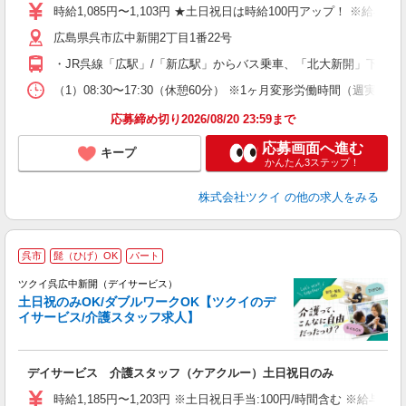
り
時給1,085円〜1,103円 ★土日祝日は時給100円アップ！ ※給
リ
広島県呉市広中新開2丁目1番22号
ー
O
・JR呉線「広駅」/「新広駅」からバス乗車、「北大新開」下車徒
な
（1）08:30〜17:30（休憩60分） ※1ヶ月変形労働時間（週実働
髪
応募締め切り2026/08/20 23:59まで
応募画面へ進む
キープ
かんたん3ステップ！
株式会社ツクイ
の他の求人をみる
呉市
髭（ひげ）OK
パート
ツクイ呉広中新開（デイサービス）
土日祝のみOK/ダブルワークOK【ツクイのデ
イサービス/介護スタッフ求人】
各
デイサービス 介護スタッフ（ケアクルー）土日祝日のみ
入
り
時給1,185円〜1,203円 ※土日祝日手当:100円/時間含む ※給与