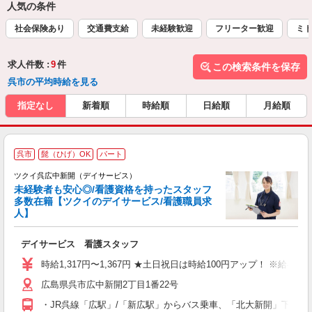
人気の条件
社会保険あり
交通費支給
未経験歓迎
フリーター歓迎
ミド
求人件数 :
9
件
この検索条件を保存
呉市の平均時給を見る
指定なし
新着順
時給順
日給順
月給順
呉市
髭（ひげ）OK
パート
ツクイ呉広中新開（デイサービス）
未経験者も安心◎/看護資格を持ったスタッフ
多数在籍【ツクイのデイサービス/看護職員求
人】
各
デイサービス 看護スタッフ
入
り
時給1,317円〜1,367円 ★土日祝日は時給100円アップ！ ※給
リ
広島県呉市広中新開2丁目1番22号
ー
O
・JR呉線「広駅」/「新広駅」からバス乗車、「北大新開」下車徒