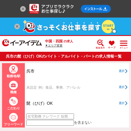
中国・四国
の求人
▼エリア変更
呉市の髭（ひげ）OKのバイト・アルバイト・パートの求人情報一覧
呉市
選択
勤務地/駅
未設定
例）食品、事務、アパレル
選択
職種
髭（ひげ）OK
選択
こだわり
を含まない
フリーワード