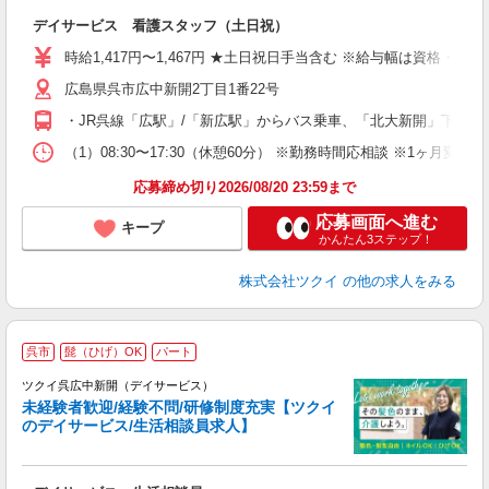
各
デイサービス 看護スタッフ（土日祝）
入
り
時給1,417円〜1,467円 ★土日祝日手当含む ※給与幅は資格・経
リ
広島県呉市広中新開2丁目1番22号
ー
O
・JR呉線「広駅」/「新広駅」からバス乗車、「北大新開」下車徒
な
（1）08:30〜17:30（休憩60分） ※勤務時間応相談 ※1ヶ月
髪
応募締め切り2026/08/20 23:59まで
応募画面へ進む
キープ
かんたん3ステップ！
株式会社ツクイ
の他の求人をみる
呉市
髭（ひげ）OK
パート
ツクイ呉広中新開（デイサービス）
未経験者歓迎/経験不問/研修制度充実【ツクイ
のデイサービス/生活相談員求人】
各