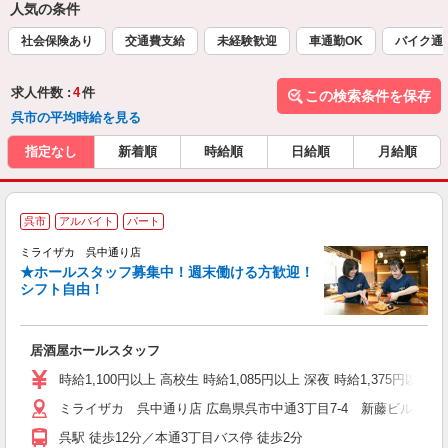
人気の条件
社会保険あり
交通費支給
未経験歓迎
車通勤OK
バイク通
求人件数 :
4
件
この検索条件を保存
呉市の平均時給を見る
指定なし
新着順
時給順
日給順
月給順
呉市
アルバイト
パート
ミライザカ 呉中通り店
★ホールスタッフ募集中！週末働ける方歓迎！
イ
シフト自由！
履
勤
い
居酒屋ホールスタッフ
時給1,100円以上 高校生 時給1,085円以上 深夜 時給1,375円以
ミライザカ 呉中通り店 広島県呉市中通3丁目7-4 新藤ビル1，2
呉駅 徒歩12分／本通3丁目バス停 徒歩2分