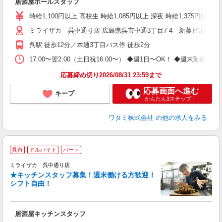
居酒屋ホールスタッフ
時給1,100円以上 高校生 時給1,085円以上 深夜 時給1,375円以
ミライザカ 呉中通り店 広島県呉市中通3丁目7-4 新藤ビル1，2
呉駅 徒歩12分／本通3丁目バス停 徒歩2分
17:00〜翌2:00（土日祝16:00〜） ◆週1日〜OK！ ◆週
応募締め切り2026/08/31 23:59まで
応募画面へ進む
キープ
かんたん3ステップ！
ワタミ株式会社
の他の求人をみる
呉市
アルバイト
パート
ミライザカ 呉中通り店
★キッチンスタッフ募集！週末働ける方歓迎！
イ
シフト自由！
履
勤
い
居酒屋キッチンスタッフ