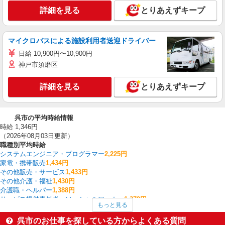
詳細を見る
とりあえずキープ
マイクロバスによる施設利用者送迎ドライバー
日給 10,900円〜10,900円
神戸市須磨区
詳細を見る
とりあえずキープ
呉市の平均時給情報
時給 1,346円
（2026年08月03日更新）
職種別平均時給
システムエンジニア・プログラマー
2,225円
家電・携帯販売
1,434円
その他販売・サービス
1,433円
その他介護・福祉
1,430円
介護職・ヘルパー
1,388円
サービス提供責任者・ソーシャルワーカー
1,379円
もっと見る
入出庫・商品管理・検品・検査
1,368円
その他飲食・フード
1,350円
呉市のお仕事を探している方からよくある質問