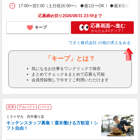
17:00〜翌2:00（土日祝16:00〜） ◆週1日〜OK！ ◆週
応募締め切り2026/08/31 23:59まで
応募画面へ進む
キープ
かんたん3ステップ！
ワタミ株式会社
の他の求人をみる
「キープ」とは？
気になるお仕事をワンクリックで保存
まとめてチェック＆まとめて応募も可能
会員登録無しで今すぐご利用いただけます
呉市
アルバイト
パート
ミライザカ 呉中通り店
キッチンスタッフ募集！週末働ける方歓迎！シ
イ
フト自由！
履
勤