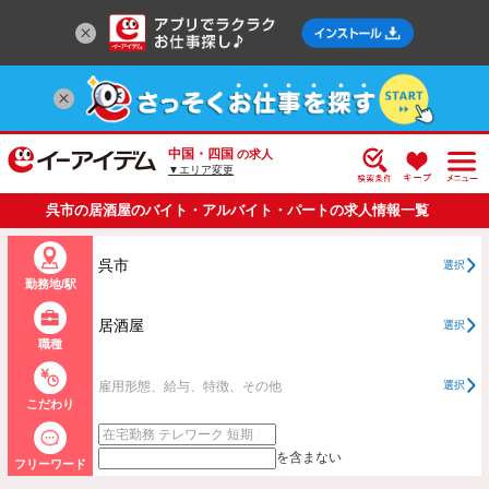
中国・四国
の求人
▼エリア変更
呉市の居酒屋のバイト・アルバイト・パートの求人情報一覧
呉市
選択
勤務地/駅
居酒屋
選択
職種
雇用形態、給与、特徴、その他
選択
こだわり
を含まない
フリーワード