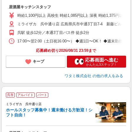
い
居酒屋キッチンスタッフ
時給1,100円以上 高校生 時給1,085円以上 深夜 時給1,375円以
ミライザカ 呉中通り店 広島県呉市中通3丁目7-4 新藤ビル1，2
呉駅 徒歩12分／本通3丁目バス停 徒歩2分
17:00〜翌2:00（土日祝16:00〜） ◆週1日〜OK！ ◆週
応募締め切り2026/08/31 23:59まで
応募画面へ進む
キープ
かんたん3ステップ！
ワタミ株式会社
の他の求人をみる
呉市
アルバイト
パート
ミライザカ 呉中通り店
ホールスタッフ募集中！週末働ける方歓迎！シ
イ
フト自由！
履
勤
い