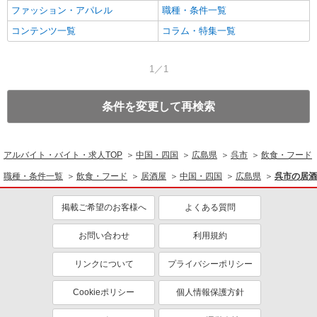
ファッション・アパレル
職種・条件一覧
コンテンツ一覧
コラム・特集一覧
1／1
条件を変更して再検索
アルバイト・バイト・求人TOP
中国・四国
広島県
呉市
飲食・フード
職種・条件一覧
飲食・フード
居酒屋
中国・四国
広島県
呉市の居酒
掲載ご希望のお客様へ
よくある質問
お問い合わせ
利用規約
リンクについて
プライバシーポリシー
Cookieポリシー
個人情報保護方針