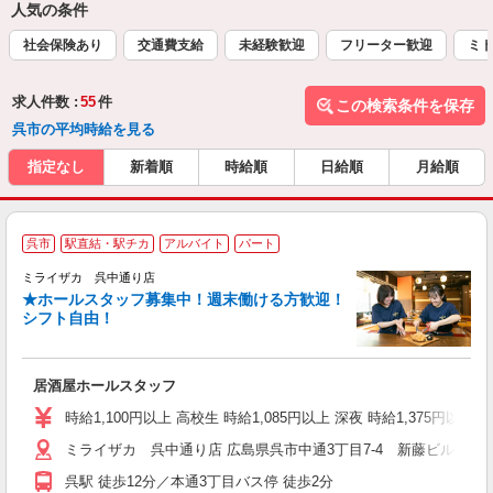
人気の条件
社会保険あり
交通費支給
未経験歓迎
フリーター歓迎
ミド
求人件数 :
55
件
この検索条件を保存
呉市の平均時給を見る
指定なし
新着順
時給順
日給順
月給順
呉市
駅直結・駅チカ
アルバイト
パート
ミライザカ 呉中通り店
★ホールスタッフ募集中！週末働ける方歓迎！
イ
シフト自由！
履
勤
い
居酒屋ホールスタッフ
時給1,100円以上 高校生 時給1,085円以上 深夜 時給1,375円以
ミライザカ 呉中通り店 広島県呉市中通3丁目7-4 新藤ビル1，2
呉駅 徒歩12分／本通3丁目バス停 徒歩2分