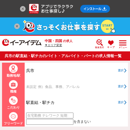
中国・四国
の求人
▼エリア変更
呉市の駅直結・駅チカのバイト・アルバイト・パートの求人情報一覧
呉市
選択
勤務地/駅
未設定
例）食品、事務、アパレル
選択
職種
駅直結・駅チカ
選択
こだわり
を含まない
フリーワード