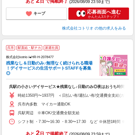
2
あと
日
で掲載終了
(2026/08/09 23:59まで)
応募画面へ進む
キープ
かんたん3ステップ！
株式会社コトリオ
の他の求人をみる
呉市
駅直結・駅チカ
派遣社員
0
株式会社kotrio /●HR-H-2078477
女
残業なし＆日勤のみ♪無理なく続けられる職場
ド
！デイサービスの生活サポートSTAFFを募集
活
◎
ル
自
呉駅の小さいデイサービス★残業なし♪日勤のみ◎夜はおうち時間
役
時給1350円〜1937円 ＜日払い有/週払い有/交通費全支給(ガソリ
呉市内多数 マイカー通勤OK
呉駅周辺 ※車OK/交通費全額支給
シフト制 ・7:30〜16:30 ・8:30〜17:30 など ※休憩1時間 ※週
2
あと
日
で掲載終了
(2026/08/09 23:59まで)