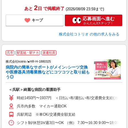
2
あと
日
で掲載終了
(2026/08/09 23:59まで)
応募画面へ進む
キープ
かんたん3ステップ！
株式会社コトリオ
の他の求人をみる
2
呉市
駅直結・駅チカ
派遣社員
株式会社kotrio /●HR-H-1880325
女
病院内の簡単なサポートがメイン♪シーツ交換
ド
や医療器具消毒業務などにコツコツと取り組も
活
う◎
ル
自
＜呉駅＞綺麗な病院の看護助手
役
時給1450円〜1937円 ＜日払い有/週払い有/交通費全支給(ガソリ
呉市内多数 マイカー通勤OK
呉駅周辺 ※車OK/交通費全額支給
シフト制/休憩1h/週3日〜OK （例） 7:30〜16:30 9:00〜18:00 