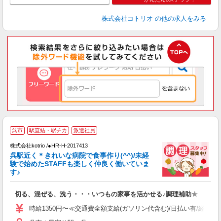
株式会社コトリオ
の他の求人をみる
呉市
駅直結・駅チカ
派遣社員
株式会社kotrio /●HR-H-2017413
女
呉駅近く＊きれいな病院で食事作り(^^)/未経
ド
験で始めたSTAFFも楽しく仲良く働いていま
活
す♪
ル
自
切る、混ぜる、洗う・・・いつもの家事を活かせる♪調理補助★
役
時給1350円〜≪交通費全額支給(ガソリン代含む)/日払い有/経験者