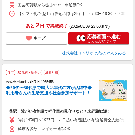
安芸阿賀駅から徒歩すぐ 車通勤OK
【シフト制/休憩1h（夜勤の際は2h）】 ・7:30〜16:30 ・9:00〜1
2
あと
日
で掲載終了
(2026/08/09 23:59まで)
応募画面へ進む
キープ
かんたん3ステップ！
株式会社コトリオ
の他の求人をみる
呉市
駅直結・駅チカ
派遣社員
株式会社kotrio /●HR-H-1955656
女
◆20代〜60代まで幅広い年代の方が活躍中◆
ド
利用者さんの生活支援や社会参加サポート！
活
ル
自
呉駅｜障がい者施設で軽作業の見守りなど＊未経験歓迎！
役
時給1450円〜1937円 ＜日払い有/週払い有/交通費全支給(ガソリ
呉市内多数 マイカー通勤OK