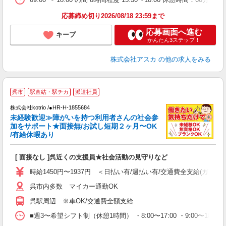
応募締め切り2026/08/18 23:59まで
応募画面へ進む
キープ
かんたん3ステップ！
株式会社アスカ
の他の求人をみる
呉市
駅直結・駅チカ
派遣社員
時
株式会社kotrio /●HR-H-1855684
女
未経験歓迎≫障がいを持つ利用者さんの社会参
ド
加をサポート★面接無/お試し短期２ヶ月〜OK
活
/有給休暇あり
ル
自
[ 面接なし ]呉近くの支援員★社会活動の見守りなど
役
時給1450円〜1937円 ＜日払い有/週払い有/交通費全支給(ガソリ
呉市内多数 マイカー通勤OK
呉駅周辺 ※車OK/交通費全額支給
■週3〜希望シフト制（休憩1時間） ・8:00〜17:00 ・9:00〜18