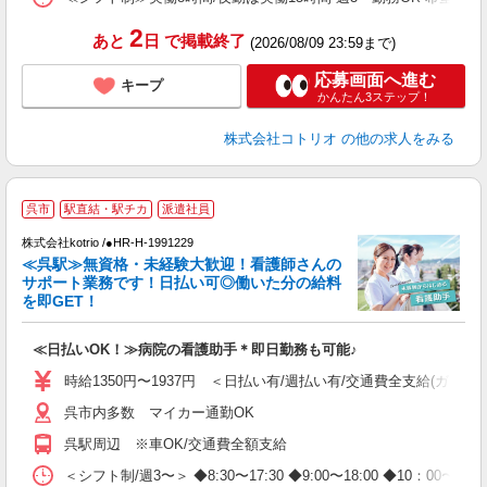
2
あと
日
で掲載終了
(2026/08/09 23:59まで)
応募画面へ進む
キープ
かんたん3ステップ！
株式会社コトリオ
の他の求人をみる
呉市
駅直結・駅チカ
派遣社員
株式会社kotrio /●HR-H-1991229
≪呉駅≫無資格・未経験大歓迎！看護師さんの
女
サポート業務です！日払い可◎働いた分の給料
ド
を即GET！
活
ル
≪日払いOK！≫病院の看護助手＊即日勤務も可能♪
自
時給1350円〜1937円 ＜日払い有/週払い有/交通費全支給(ガソリ
役
呉市内多数 マイカー通勤OK
呉駅周辺 ※車OK/交通費全額支給
＜シフト制/週3〜＞ ◆8:30〜17:30 ◆9:00〜18:00 ◆10：00