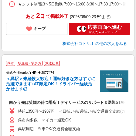
★シフト制/週3〜5日勤務 7:00〜16:00 8:30〜17:30 17:00〜
2
あと
日
で掲載終了
(2026/08/09 23:59まで)
応募画面へ進む
キープ
かんたん3ステップ！
株式会社コトリオ
の他の求人をみる
呉市
駅直結・駅チカ
派遣社員
K
株式会社kotrio /●HR-H-2077474
女
＜呉駅＞未経験大歓迎！運転好きな方はすぐに
ド
活躍できます♪AT限定OK！ドライバー経験活
活
かせます◎
ル
自
向かう先は笑顔の待つ場所！デイサービスのサポート＆送迎STAFF
役
時給1350円〜1937円 ＜日払い有/週払い有/交通費全支給(ガソリ
呉市内多数 マイカー通勤OK
呉駅周辺 ※車OK/交通費全額支給