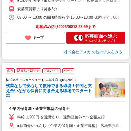
■OZデイあが（放課後等デイサービス） 広島県呉市阿賀南２丁目
ほ
績
安芸阿賀駅より徒歩8分
09:00 〜 18:00 の間 8時間程度 15:30〜18:00 休憩時間：60分
応募締め切り2026/08/18 23:59まで
応募画面へ進む
キープ
かんたん3ステップ！
株式会社アスカ
の他の求人をみる
呉市
駅直結・駅チカ
アルバイト
パート
株式会社アスカクリエート 広島支店（jb642849）
残業なしで安心して復帰できる環境！仲間と支
え合いながら保育に向き合える職場でスタート
◎
面
企業内保育園・企業主導型の保育士
入
不
時給 1,200円 交通費あり／通勤経路2km〜全額支給
結
■駅前せいれんじ（企業内保育園・企業主導型） 広島県呉市西中央1
通