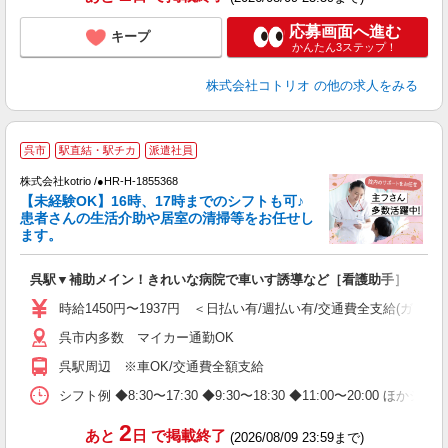
応募画面へ進む
キープ
かんたん3ステップ！
株式会社コトリオ
の他の求人をみる
呉市
駅直結・駅チカ
派遣社員
株式会社kotrio /●HR-H-1855368
女
【未経験OK】16時、17時までのシフトも可♪
ド
患者さんの生活介助や居室の清掃等をお任せし
活
ます。
ル
自
呉駅▼補助メイン！きれいな病院で車いす誘導など［看護助手］
役
時給1450円〜1937円 ＜日払い有/週払い有/交通費全支給(ガソリ
呉市内多数 マイカー通勤OK
呉駅周辺 ※車OK/交通費全額支給
シフト例 ◆8:30〜17:30 ◆9:30〜18:30 ◆11:00〜20:00 
2
あと
日
で掲載終了
(2026/08/09 23:59まで)