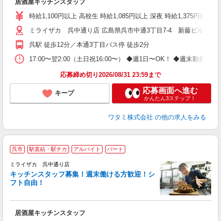
居酒屋キッチンスタッフ
時給1,100円以上 高校生 時給1,085円以上 深夜 時給1,375円以
ミライザカ 呉中通り店 広島県呉市中通3丁目7-4 新藤ビル1，2
呉駅 徒歩12分／本通3丁目バス停 徒歩2分
17:00〜翌2:00（土日祝16:00〜） ◆週1日〜OK！ ◆週
応募締め切り2026/08/31 23:59まで
応募画面へ進む
キープ
かんたん3ステップ！
ワタミ株式会社
の他の求人をみる
呉市
駅直結・駅チカ
アルバイト
パート
ミライザカ 呉中通り店
キッチンスタッフ募集！週末働ける方歓迎！シ
イ
フト自由！
履
勤
い
居酒屋キッチンスタッフ