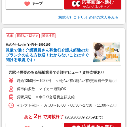
応募画面へ進む
キープ
かんたん3ステップ！
株式会社コトリオ
の他の求人をみる
呉市
駅直結・駅チカ
派遣社員
交
円
株式会社kotrio /●HR-H-1992195
派遣で働く介護職員さん募集◎介護未経験の方
女
ブランクのある方歓迎！わからないことはすぐ
ド
聞ける環境です♪
活
ル
呉駅⇒需要のある福祉業界で介護デビュー＊資格支援あり
自
時給1350円〜1937円 ＜日払い有/週払い有/交通費全支給(ガソリ
役
呉市内多数 マイカー通勤OK
呉駅周辺 ※車OK/交通費全額支給
≪シフト例≫ ・07:00〜16:00 ・08:30〜17:30 ・11:00〜20:00
2
あと
日
で掲載終了
(2026/08/09 23:59まで)
応募画面へ進む