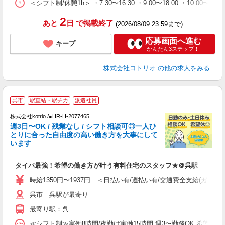
＜シフト制/休憩1h＞ ・7:30〜16:30 ・9:00〜18:00 ・10:00〜1
2
あと
日
で掲載終了
(2026/08/09 23:59まで)
応募画面へ進む
キープ
かんたん3ステップ！
株式会社コトリオ
の他の求人をみる
呉市
駅直結・駅チカ
派遣社員
株式会社kotrio /●HR-H-2077465
女
週3日〜OK / 残業なし / シフト相談可◎一人ひ
ド
とりに合った自由度の高い働き方を大事にして
活
います
ル
自
タイパ最強！希望の働き方が叶う有料住宅のスタッフ★＠呉駅
役
時給1350円〜1937円 ＜日払い有/週払い有/交通費全支給(ガソリ
呉市｜呉駅が最寄り
最寄り駅：呉
≪シフト制≫実働8時間/夜勤は実働15時間 週3〜勤務OK 希望シフト制 [例]