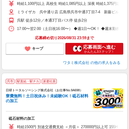
時給1,100円以上 高校生 時給1,085円以上 深夜 時給1,375円以
ミライザカ 呉中通り店 広島県呉市中通3丁目7-4 新藤ビル1，2
呉駅 徒歩12分／本通3丁目バス停 徒歩2分
17:00〜翌2:00（土日祝16:00〜） ◆週1日〜OK！ ◆週
応募締め切り2026/08/31 23:59まで
応募画面へ進む
キープ
かんたん3ステップ！
ワタミ株式会社
の他の求人をみる
◎
呉市
駅直結・駅チカ
派遣社員
n
日研トータルソーシング株式会社（お仕事No.9A698）
ー
寮費無料！土日祝休み！未経験OK！砥石材料
z
の加工
談
W
砥石材料の加工
ク
カ
時給1500円 別途交通費支給 ＜月収＞ 270000円以上可 155H＋残業1