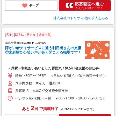
応募画面へ進む
キープ
かんたん3ステップ！
株式会社コトリオ
の他の求人をみる
呉市
駅直結・駅チカ
派遣社員
ト
株式会社kotrio /●HR-H-1954900
女
障がい者デイサービスに通う利用者さんの支援
ド
◎未経験OK♪笑い声が良く聞こえる職場です＊
活
ル
自
＜呉駅＞和気あいあいとした雰囲気！障がい者支援のお仕事♪
役
時給1450円〜1937円 ＜日払い有/週払い有/交通費全支給(ガソリ
呉市内多数 マイカー通勤OK
呉駅周辺 ※車OK/交通費全額支給
≪シフト制/休憩1h≫ 例 ・9:00〜17:00 ・10:00〜19:00 など 
2
あと
日
で掲載終了
(2026/08/09 23:59まで)