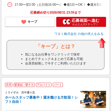
17:00〜翌2:00（土日祝16:00〜） ◆週1日〜OK！ ◆週
応募締め切り2026/08/31 23:59まで
応募画面へ進む
キープ
かんたん3ステップ！
ワタミ株式会社
の他の求人をみる
「キープ」とは？
気になるお仕事をワンクリックで保存
まとめてチェック＆まとめて応募も可能
会員登録無しで今すぐご利用いただけます
呉市
駅直結・駅チカ
アルバイト
パート
ミライザカ 呉中通り店
ホールスタッフ募集中！週末働ける方歓迎！シ
イ
フト自由！
履
勤