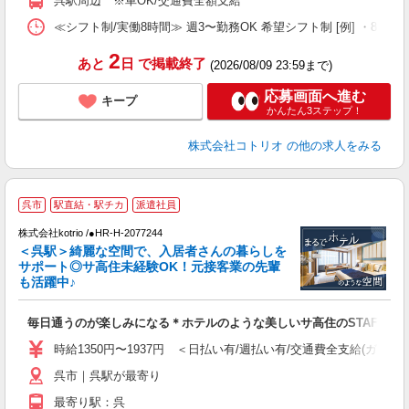
呉駅周辺 ※車OK/交通費全額支給
≪シフト制/実働8時間≫ 週3〜勤務OK 希望シフト制 [例] ・8:00〜17:
2
あと
日
で掲載終了
(2026/08/09 23:59まで)
応募画面へ進む
キープ
かんたん3ステップ！
株式会社コトリオ
の他の求人をみる
2
呉市
駅直結・駅チカ
派遣社員
株式会社kotrio /●HR-H-2077244
女
＜呉駅＞綺麗な空間で、入居者さんの暮らしを
ド
サポート◎サ高住未経験OK！元接客業の先輩
活
も活躍中♪
ル
自
毎日通うのが楽しみになる＊ホテルのような美しいサ高住のSTAFF
役
時給1350円〜1937円 ＜日払い有/週払い有/交通費全支給(ガソリ
呉市｜呉駅が最寄り
最寄り駅：呉