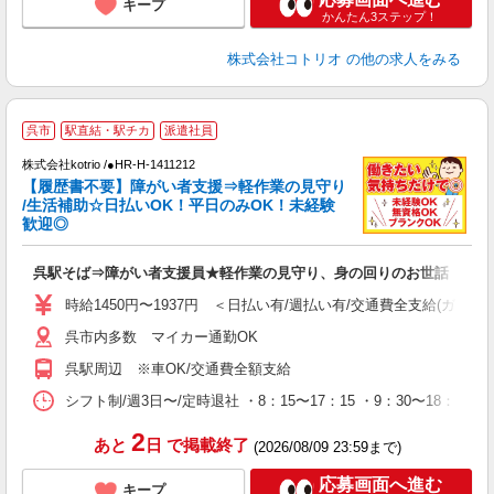
キープ
かんたん3ステップ！
株式会社コトリオ
の他の求人をみる
呉市
駅直結・駅チカ
派遣社員
株式会社kotrio /●HR-H-1411212
女
【履歴書不要】障がい者支援⇒軽作業の見守り
ド
/生活補助☆日払いOK！平日のみOK！未経験
活
歓迎◎
ル
自
呉駅そば⇒障がい者支援員★軽作業の見守り、身の回りのお世話
役
時給1450円〜1937円 ＜日払い有/週払い有/交通費全支給(ガソリ
呉市内多数 マイカー通勤OK
呉駅周辺 ※車OK/交通費全額支給
シフト制/週3日〜/定時退社 ・8：15〜17：15 ・9：30〜18：30 
2
あと
日
で掲載終了
(2026/08/09 23:59まで)
応募画面へ進む
キープ