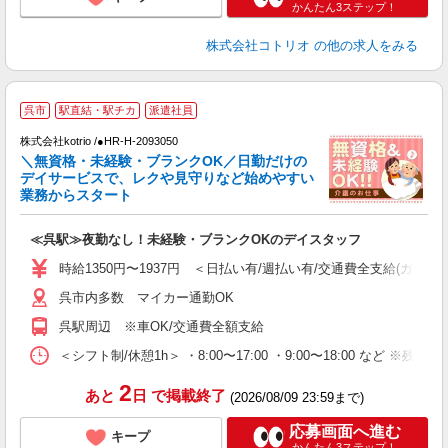
かんたん3ステップ！
株式会社コトリオ
の他の求人をみる
呉市
駅直結・駅チカ
派遣社員
株式会社kotrio /●HR-H-2093050
女
＼無資格・未経験・ブランクOK／日勤だけの
ド
デイサービスで、レクや見守りなど始めやすい
活
業務からスタート
ル
自
≪呉駅≫夜勤なし！未経験・ブランクOKのデイスタッフ
役
時給1350円〜1937円 ＜日払い有/週払い有/交通費全支給(ガソリ
呉市内多数 マイカー通勤OK
呉駅周辺 ※車OK/交通費全額支給
＜シフト制/休憩1h＞ ・8:00〜17:00 ・9:00〜18:00 など ※残業
2
あと
日
で掲載終了
(2026/08/09 23:59まで)
応募画面へ進む
キープ
かんたん3ステップ！