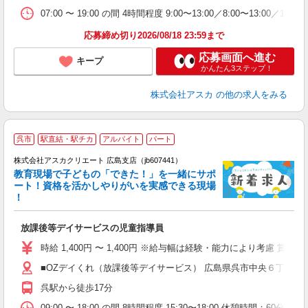
07:00 〜 19:00 の間 4時間程度 9:00〜13:00／8:00〜13:00／14:00〜
応募締め切り2026/08/18 23:59まで
応募画面へ進む
キープ
かんたん3ステップ！
株式会社アスカ
の他の求人をみる
呉市
駅直結・駅チカ
アルバイト
パート
株式会社アスカクリエート 広島支店（jb607441）
教育現場で子どもの「できた！」を一緒にサポ
ート！資格を活かしやりがいを実感できる現場
！
面
放課後等デイサービスの児童指導員
入
不
時給 1,400円 〜 1,400円 ※給与幅は経験・能力により考慮
～
■OZデイくれ（放課後等デイサービス） 広島県呉市中央６丁目１
業
夕
呉駅から徒歩17分
09:00 〜 18:00 の間 8時間程度 15:30〜18:00 休憩時間：60分