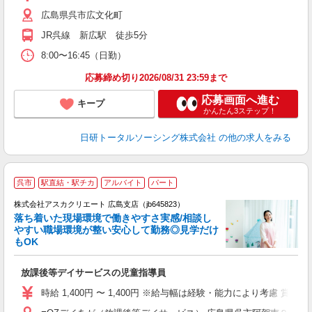
広島県呉市広文化町
JR呉線 新広駅 徒歩5分
8:00〜16:45（日勤）
応募締め切り2026/08/31 23:59まで
応募画面へ進む
キープ
かんたん3ステップ！
日研トータルソーシング株式会社
の他の求人をみる
呉市
駅直結・駅チカ
アルバイト
パート
株式会社アスカクリエート 広島支店（jb645823）
落ち着いた現場環境で働きやすさ実感/相談し
やすい職場環境が整い安心して勤務◎見学だけ
もOK
面
放課後等デイサービスの児童指導員
入
不
時給 1,400円 〜 1,400円 ※給与幅は経験・能力により考慮
祝