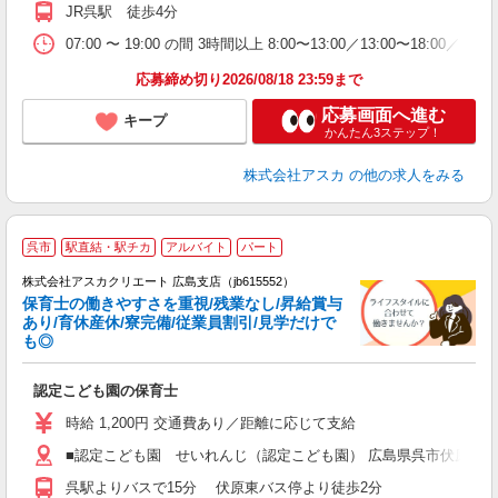
JR呉駅 徒歩4分
07:00 〜 19:00 の間 3時間以上 8:00〜13:00／13:00〜18:00／15:00
応募締め切り2026/08/18 23:59まで
応募画面へ進む
キープ
かんたん3ステップ！
株式会社アスカ
の他の求人をみる
呉市
駅直結・駅チカ
アルバイト
パート
株式会社アスカクリエート 広島支店（jb615552）
保育士の働きやすさを重視/残業なし/昇給賞与
あり/育休産休/寮完備/従業員割引/見学だけで
も◎
面
認定こども園の保育士
入
不
時給 1,200円 交通費あり／距離に応じて支給
あ
■認定こども園 せいれんじ（認定こども園） 広島県呉市伏原1丁目1
な
休
呉駅よりバスで15分 伏原東バス停より徒歩2分