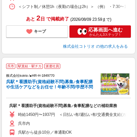
＜シフト制／休憩1h（夜勤の場合は2h）＞ （例） ・7:30〜16:30 ・
2
あと
日
で掲載終了
(2026/08/09 23:59まで)
応募画面へ進む
キープ
かんたん3ステップ！
株式会社コトリオ
の他の求人をみる
2
呉市
駅直結・駅チカ
派遣社員
不
株式会社kotrio /●HR-H-1849770
女
呉駅＊看護助手(資格経験不問)募集♪食事配膳
ド
や生活ケアなどをお任せ！年齢不問/学歴不問
活
ル
自
呉駅＊看護助手(資格経験不問)募集♪食事配膳などの補助業務
役
時給1450円〜1937円 ＜日払い有/週払い有/交通費全支給(ガソリ
呉市内
呉駅から徒歩10分／車通勤OK