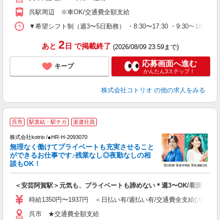
呉駅周辺 ※車OK/交通費全額支給
▼希望シフト制（週3〜5日勤務） ・8:30〜17:30 ・9:30〜18:3
2
あと
日
で掲載終了
(2026/08/09 23:59まで)
応募画面へ進む
キープ
かんたん3ステップ！
株式会社コトリオ
の他の求人をみる
呉市
駅直結・駅チカ
派遣社員
日
株式会社kotrio /●HR-H-2093070
女
無理なく働けてプライベートも充実させること
ド
ができるお仕事です♪残業なし◎夜勤なしの相
活
談もOK！
ル
自
＜安芸阿賀駅＞元気も、プライベートも諦めない＊週3〜OK/看護助手
役
時給1350円〜1937円 ＜日払い有/週払い有/交通費全支給(ガソリ
呉市 ★交通費全額支給