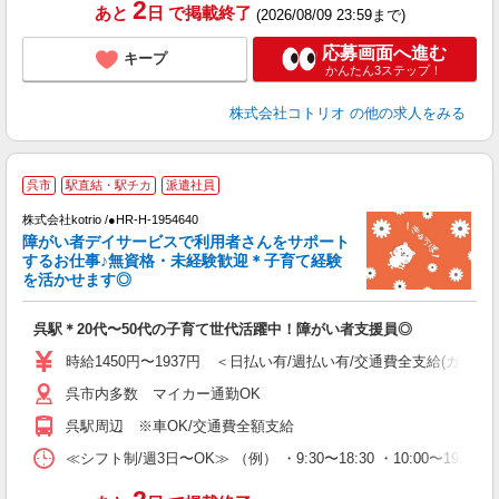
2
あと
日
で掲載終了
(2026/08/09 23:59まで)
応募画面へ進む
キープ
かんたん3ステップ！
株式会社コトリオ
の他の求人をみる
呉市
駅直結・駅チカ
派遣社員
お
株式会社kotrio /●HR-H-1954640
女
障がい者デイサービスで利用者さんをサポート
ド
するお仕事♪無資格・未経験歓迎＊子育て経験
活
を活かせます◎
ル
自
呉駅＊20代〜50代の子育て世代活躍中！障がい者支援員◎
役
時給1450円〜1937円 ＜日払い有/週払い有/交通費全支給(ガソリ
呉市内多数 マイカー通勤OK
呉駅周辺 ※車OK/交通費全額支給
≪シフト制/週3日〜OK≫ （例） ・9:30〜18:30 ・10:00〜19:00