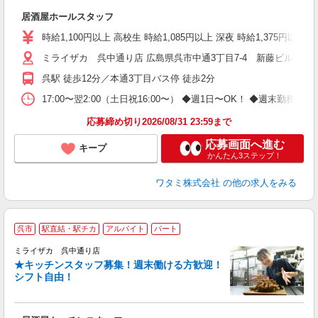
い
居酒屋ホールスタッフ
時給1,100円以上 高校生 時給1,085円以上 深夜 時給1,375円以
ミライザカ 呉中通り店 広島県呉市中通3丁目7-4 新藤ビル1，2
呉駅 徒歩12分／本通3丁目バス停 徒歩2分
17:00〜翌2:00（土日祝16:00〜） ◆週1日〜OK！ ◆週
応募締め切り2026/08/31 23:59まで
応募画面へ進む
キープ
かんたん3ステップ！
ワタミ株式会社
の他の求人をみる
呉市
駅直結・駅チカ
アルバイト
パート
ミライザカ 呉中通り店
★キッチンスタッフ募集！週末働ける方歓迎！
イ
シフト自由！
履
勤
い