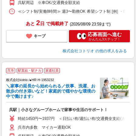
呉駅周辺 ※車OK/交通費全額支給
≪シフト制/実働8時間≫ 週3〜勤務OK 希望シフト制 [例] ・8:00〜17:0
2
あと
日
で掲載終了
(2026/08/09 23:59まで)
応募画面へ進む
キープ
かんたん3ステップ！
株式会社コトリオ
の他の求人をみる
呉市
駅直結・駅チカ
派遣社員
◎
株式会社kotrio /●HR-H-1953232
女
＼家事の延長から始められる／炊事、洗濯、お
ド
散歩の付き添いなど！家庭的で穏やかな環境の
活
中で働けます♪
ル
自
呉駅｜小さなグループホームで家事や生活のサポート！
役
時給1450円〜1937円 ＜日払い有/週払い有/交通費全支給(ガソリ
呉市内多数 マイカー通勤OK