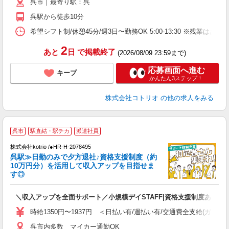
呉市｜最寄り駅：呉
呉駅から徒歩10分
希望シフト制/休憩45分/週3日〜勤務OK 5:00-13:30 ※残業はあり
2
あと
日
で掲載終了
(2026/08/09 23:59まで)
応募画面へ進む
キープ
かんたん3ステップ！
株式会社コトリオ
の他の求人をみる
履
呉市
駅直結・駅チカ
派遣社員
株式会社kotrio /●HR-H-2078495
女
呉駅≫日勤のみで夕方退社♪資格支援制度（約
ド
10万円分）を活用して収入アップを目指せま
活
す◎
ル
自
＼収入アップを全面サポート／小規模デイSTAFF|資格支援制度あり
役
時給1350円〜1937円 ＜日払い有/週払い有/交通費全支給(ガソリ
呉市内多数 マイカー通勤OK