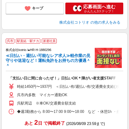
応募画面へ進む
キープ
かんたん3ステップ！
株式会社コトリオ
の他の求人をみる
呉市
駅直結・駅チカ
派遣社員
株式会社kotrio /●HR-H-1880296
女
≪日払い・週払い可能なレア求人≫軽作業の見
ド
守りや送迎など！運転免許をお持ちの方優遇＾
活
＾
ル
自
「支払い日に間に合ったぜ！」日払いOK＊障がい者支援STAFF
役
時給1450円〜1937円 ＜日払い有/週払い有/交通費全支給(ガソリ
呉市内多数 マイカー通勤OK
呉駅周辺 ※車OK/交通費全額支給
◆週3勤務から 8:00〜17:00 9:00〜18:00 など ・休憩1h ・
2
あと
日
で掲載終了
(2026/08/09 23:59まで)