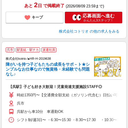
2
あと
日
で掲載終了
(2026/08/09 23:59まで)
応募画面へ進む
キープ
かんたん3ステップ！
株式会社コトリオ
の他の求人をみる
呉市
駅直結・駅チカ
派遣社員
代
株式会社kotrio /●HR-H-2019638
女
障がいを持つ子どもたちの成長をサポ－ト★シ
ド
ンプルなお仕事なので無資格・未経験でも問題
活
なし♪
ル
自
【呉駅】子ども好き大歓迎！児童発達支援施設STAFF◎
役
時給1350円〜【交通費全額支給（ガソリン代含む）日払い可】
呉市
呉駅から車10分 車通勤OK
シフト制/週3日〜 ・6:30〜15:30 ・8:30〜17:30 ・10:30〜19: