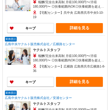
報酬/完全出来高制 月収100,000円〜/月収
180,000円〜 ◎扶養範囲内OK◎扶養範囲を超える
高収入も歓迎 ◆働き方を選べるお仕事です ≪勤務
【宅配センター】呉中央 広島県呉市中央5-10-
例≫ ※勤務地で異なる ［1］9：00〜14：30 月
19
収約9万円 ［2］9：00〜16：00 月収約12万円
◆研修制度と収入補償で、初めてでも安心！※収
詳細を見る
キープ
入補償：月8万円（3ヶ月間） ◆商品買取りなし！
しっかり稼げます◎ ※研修期間／5日間／4000円
／日 収入保障期間：3か月
業務委託
広島中央ヤクルト販売株式会社／広横路センター
ヤクルトスタッフ
報酬/完全出来高制 月収100,000円〜/月収
180,000円〜 ◎扶養範囲内OK◎扶養範囲を超える
高収入も歓迎 ◆働き方を選べるお仕事です ≪勤務
【宅配センター】広横路 広島県呉市広横路1-8-
例≫ ※勤務地で異なる ［1］9：00〜14：30 月
36
収約9万円 ［2］9：00〜16：00 月収約12万円
◆研修制度と収入補償で、初めてでも安心！※収
詳細を見る
キープ
入補償：月8万円（3ヶ月間） ◆商品買取りなし！
しっかり稼げます◎ ※研修期間／5日間／4000円
／日 収入保障期間：3か月
業務委託
広島中央ヤクルト販売株式会社／安浦センター
ヤクルトスタッフ
報酬/完全出来高制 月収100,000円〜/月収