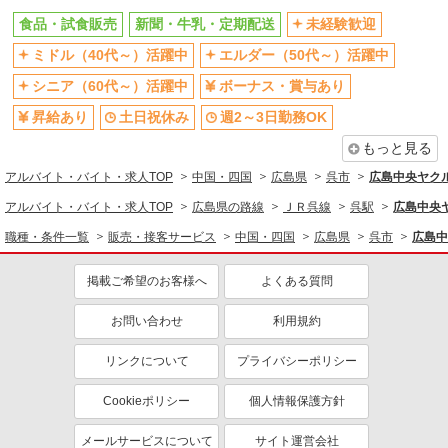
食品・試食販売
新聞・牛乳・定期配送
未経験歓迎
ミドル（40代～）活躍中
エルダー（50代～）活躍中
シニア（60代～）活躍中
ボーナス・賞与あり
昇給あり
土日祝休み
週2～3日勤務OK
もっと見る
アルバイト・バイト・求人TOP
中国・四国
広島県
呉市
広島中央ヤク
アルバイト・バイト・求人TOP
広島県の路線
ＪＲ呉線
呉駅
広島中央
職種・条件一覧
販売・接客サービス
中国・四国
広島県
呉市
広島中
掲載ご希望のお客様へ
よくある質問
お問い合わせ
利用規約
リンクについて
プライバシーポリシー
Cookieポリシー
個人情報保護方針
メールサービスについて
サイト運営会社