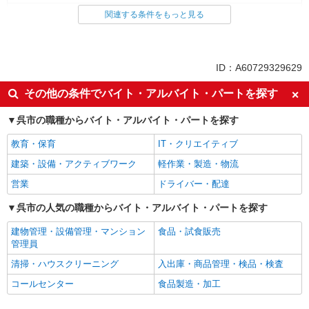
食品・試食販売
関連する条件をもっと見る
ドライバー・配達
同じ特徴から求人を探す
ID：A60729329629
未経験歓迎
ミドル（40代～）活躍中
その他の条件でバイト・アルバイト・パートを探す
ボーナス・賞与あり
土日祝休み
呉市の職種からバイト・アルバイト・パートを探す
週2～3日勤務OK
上場企業・上場企業のグループ会
社
教育・保育
IT・クリエイティブ
車通勤OK
扶養内勤務OK
建築・設備・アクティブワーク
軽作業・製造・物流
社員登用あり
営業
ドライバー・配達
呉市の人気の職種からバイト・アルバイト・パートを探す
建物管理・設備管理・マンション
食品・試食販売
管理員
清掃・ハウスクリーニング
入出庫・商品管理・検品・検査
コールセンター
食品製造・加工