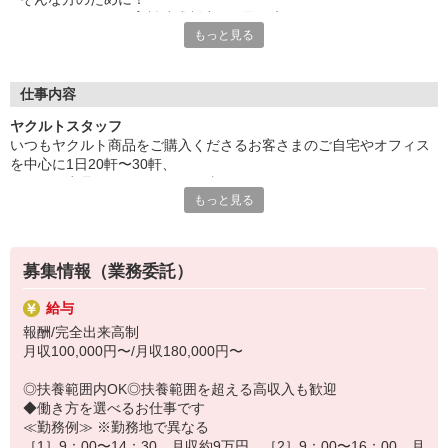
ヤクルトでは≪保育料助成制度≫を取り入れ、
もっと見る
一般の保育園に子どもを預けている方をバックアップ◎
頑張って働いた収入の中から、
少しでも家計の足しに、ママのお小遣いに♪ を応援します！
仕事内容
◆家庭と両立可能な短時間勤務
ヤクルトスタッフ
◆急なお休みにもスタッフ同士で快くフォロー
いつもヤクルト商品をご購入くださるお客さまのご自宅やオフィス
を中心に1日20軒〜30軒、
など、働くママの多いヤクルトならではの
ヤクルト商品をお届けするお仕事です。
充実した環境を整え、
もっと見る
商品を通じてお客さまとふれあう楽しさ、健康的な生活にお役立ち
仕事×育児のお悩みをスッキリ解決に導きます☆
できる喜び。
ヤクルトスタッフのお仕事は、たくさんのヤリガイにあふれていま
す！
募集情報（業務委託）
〜ヤクルトスタッフの1日〜
給与
2児の母として仕事と家庭の両立をしているHさん。
報酬/完全出来高制
実際のワークスタイルを、一例としてご紹介いたします！
月収100,000円〜/月収180,000円〜
※時間は地域によって異なります。
8:20 宅配センターに到着、お届けの準備
◎扶養範囲内OK◎扶養範囲を超える高収入も歓迎
8:30 朝礼が終わったら出発
◆働き方を選べるお仕事です
13:00 お届け修了、翌日準備、集計作業
≪勤務例≫ ※勤務地で異なる
14:30お仕事修了
［1］9：00〜14：30 月収約9万円 ［2］9：00〜16：00 月