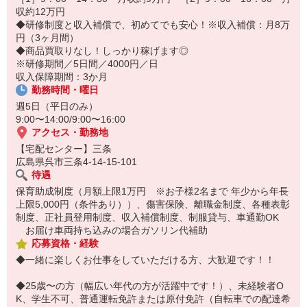
収約12万円
☆ココがPoint☆
◆研修制度と収入補償で、初めてでも安心！※収入補償：月8万
・保育料補助制度があります！
円（3ヶ月間）
・家事・夕食の支度なども余裕をもってできます！
◆商品買取りなし！しっかり稼げます◎
※研修期間／5日間／4000円／日
収入保障期間：3か月
勤務時間・曜日
週5日（平日のみ）
9:00〜14:00/9:00〜16:00
アクセス・勤務地
【宅配センター】三条
広島県呉市三条4-14-15-101
待遇
保育助成制度（月額上限1万円 ※お子様2名まで 年少から年長
上限5,000円（条件あり））、傷害保険、離職金制度、各種表彰
制度、正社員登用制度、収入補償制度、制服貸与、車通勤OK
お届け車両持ち込みの場合ガソリン代補助
応募資格・経験
◆一緒に楽しくお仕事をしていただける方、大歓迎です！！
◆25歳〜の方（幅広い年代の方が活躍中です！）、未経験者O
K、学生不可、普通運転免許または原付免許（自転車での配達希