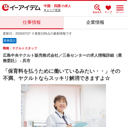
中国・四国
の求人
▼エリア変更
仕事情報
企業情報
更新日：2026/07/27 ※更新日時点の最新情報です
業務委託
職種：ヤクルトスタッフ
広島中央ヤクルト販売株式会社／三条センターの求人情報詳細（業
務委託） - 呉市
「保育料を払うために働いているみたい・・」その
不満、ヤクルトならスッキリ解消できますよ☆