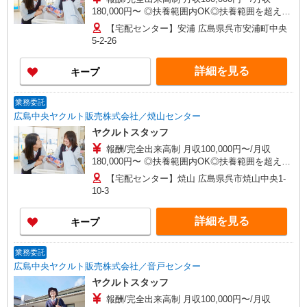
180,000円〜 ◎扶養範囲内OK◎扶養範囲を超える
高収入も歓迎 ◆働き方を選べるお仕事です ≪勤務
【宅配センター】安浦 広島県呉市安浦町中央
例≫ ※勤務地で異なる ［1］9：00〜14：30 月
5-2-26
収約9万円 ［2］9：00〜16：00 月収約12万円
◆研修制度と収入補償で、初めてでも安心！※収
詳細を見る
キープ
入補償：月8万円（3ヶ月間） ◆商品買取りなし！
しっかり稼げます◎ ※研修期間／5日間／4000円
／日 収入保障期間：3か月
業務委託
広島中央ヤクルト販売株式会社／焼山センター
ヤクルトスタッフ
報酬/完全出来高制 月収100,000円〜/月収
180,000円〜 ◎扶養範囲内OK◎扶養範囲を超える
高収入も歓迎 ◆働き方を選べるお仕事です ≪勤務
【宅配センター】焼山 広島県呉市焼山中央1-
例≫ ※勤務地で異なる ［1］9：00〜14：30 月
10-3
収約9万円 ［2］9：00〜16：00 月収約12万円
◆研修制度と収入補償で、初めてでも安心！※収
詳細を見る
キープ
入補償：月8万円（3ヶ月間） ◆商品買取りなし！
しっかり稼げます◎ ※研修期間／5日間／4000円
／日 収入保障期間：3か月
業務委託
広島中央ヤクルト販売株式会社／音戸センター
ヤクルトスタッフ
報酬/完全出来高制 月収100,000円〜/月収