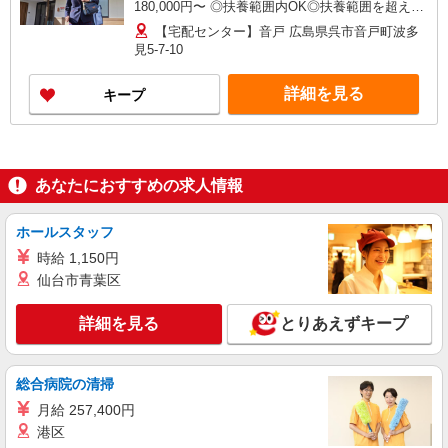
180,000円〜 ◎扶養範囲内OK◎扶養範囲を超える
高収入も歓迎 ◆働き方を選べるお仕事です ≪勤務
【宅配センター】音戸 広島県呉市音戸町波多
例≫ ※勤務地で異なる ［1］9：00〜14：30 月
見5-7-10
収約9万円 ［2］9：00〜16：00 月収約12万円
◆研修制度と収入補償で、初めてでも安心！※収
詳細を見る
キープ
入補償：月8万円（3ヶ月間） ◆商品買取りなし！
しっかり稼げます◎ ※研修期間／5日間／4000円
／日 収入保障期間：3か月
あなたにおすすめの求人情報
ホールスタッフ
時給 1,150円
仙台市青葉区
詳細を見る
とりあえずキープ
総合病院の清掃
月給 257,400円
港区