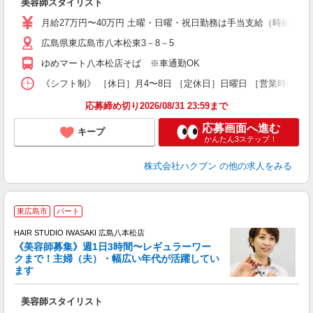
美容師スタイリスト
月給27万円〜40万円 土曜・日曜・祝日勤務は手当支給（時給換算1
広島県東広島市八本松東3－8－5
ゆめマート八本松店そば ※車通勤OK
《シフト制》 ［休日］月4〜8日 ［定休日］日曜日 ［営業時間］9
応募締め切り2026/08/31 23:59まで
応募画面へ進む
キープ
かんたん3ステップ！
株式会社ハクブン
の他の求人をみる
東広島市
パート
す
HAIR STUDIO IWASAKI 広島八本松店
《美容師募集》週1日3時間〜レギュラーワー
クまで！主婦（夫）・幅広い年代が活躍してい
ます
未
W
美容師スタイリスト