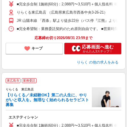
た
■完全歩合制 1施術(60分)：2,088円〜3,510円＋個人指名料 ※
主
りらくる東広島店 （広島県東広島市西条中央3-26-21）
躍
額
JR 山陽本線 「西条」駅より徒歩22分（バス停『江熊』より徒歩2
間
ス
■完全希望制：業務委託契約のため原則自由です。 ■営業時間帯（9
K.
応募締め切り2026/08/31 23:59まで
応募画面へ進む
キープ
かんたん3ステップ！
りらく
の他の求人をみる
東広島市
業務委託
りらくる 東広島店
【りらくる／未経験OK】第二の人生に、やり
がいと収入を。無理なく始められるセラピスト
募集
つ
エステティシャン
入
た
■完全歩合制 1施術(60分)：2,088円〜3,510円＋個人指名料 ※