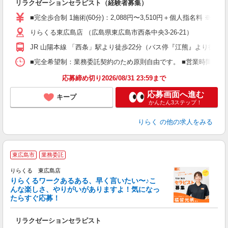
リラクゼーションセラピスト（経験者募集）
入
た
■完全歩合制 1施術(60分)：2,088円〜3,510円＋個人指名料 
主
りらくる東広島店 （広島県東広島市西条中央3-26-21）
躍
額
JR 山陽本線 「西条」駅より徒歩22分（バス停『江熊』より徒歩2
間
ス
■完全希望制：業務委託契約のため原則自由です。 ■営業時間帯（9
K.
応募締め切り2026/08/31 23:59まで
応募画面へ進む
キープ
かんたん3ステップ！
りらく
の他の求人をみる
東広島市
業務委託
り
りらくる 東広島店
た
りらくるワークあるある、早く言いたい〜♪こ
んな楽しさ、やりがいがありますよ！気になっ
ー
たらすぐ応募！
る
リラクゼーションセラピスト
入