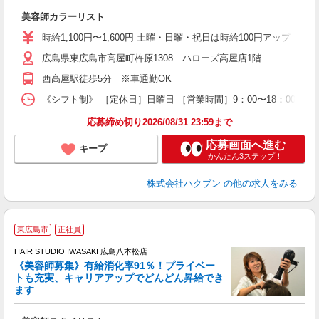
W
美容師カラーリスト
時給1,100円〜1,600円 土曜・日曜・祝日は時給100円アップ ※
広島県東広島市高屋町杵原1308 ハローズ高屋店1階
西高屋駅徒歩5分 ※車通勤OK
《シフト制》 ［定休日］日曜日 ［営業時間］9：00〜18：00 【
応募締め切り2026/08/31 23:59まで
応募画面へ進む
キープ
かんたん3ステップ！
株式会社ハクブン
の他の求人をみる
東広島市
正社員
HAIR STUDIO IWASAKI 広島八本松店
《美容師募集》有給消化率91％！プライベー
トも充実、キャリアアップでどんどん昇給でき
択
ます
昇