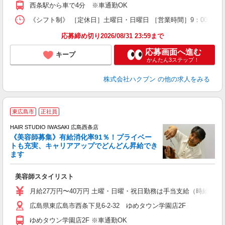
西条駅から車で4分 ※車通勤OK
《シフト制》 ［定休日］土曜日・日曜日 ［営業時間］9：00〜18：
応募締め切り2026/08/31 23:59まで
応募画面へ進む
キープ
かんたん3ステップ！
株式会社ハクブン
の他の求人をみる
東広島市
正社員
HAIR STUDIO IWASAKI 広島西条店
《美容師募集》有給消化率91％！プライベー
トも充実、キャリアアップでどんどん昇給でき
択
ます
昇
美容師スタイリスト
月給27万円〜40万円 土曜・日曜・祝日勤務は手当支給（時給換算1
広島県東広島市西条下見6-2-32 ゆめタウン学園店2F
ゆめタウン学園店2F ※車通勤OK