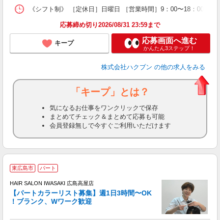
《シフト制》 ［定休日］日曜日 ［営業時間］9：00〜18：00 
応募締め切り2026/08/31 23:59まで
応募画面へ進む
キープ
かんたん3ステップ！
株式会社ハクブン
の他の求人をみる
「キープ」とは？
気になるお仕事をワンクリックで保存
まとめてチェック＆まとめて応募も可能
会員登録無しで今すぐご利用いただけます
東広島市
パート
HAIR SALON IWASAKI 広島高屋店
【パートカラーリスト募集】週1日3時間〜OK
！ブランク、Wワーク歓迎
う
未