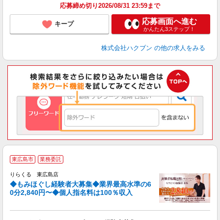
応募締め切り2026/08/31 23:59まで
応募画面へ進む
キープ
かんたん3ステップ！
株式会社ハクブン
の他の求人をみる
◆
東広島市
業務委託
円
りらくる 東広島店
◆もみほぐし経験者大募集◆業界最高水準の6
0分2,840円〜◆個人指名料は100％収入
に
間