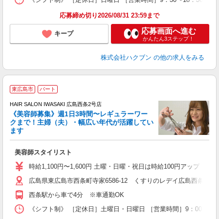
応募締め切り2026/08/31 23:59まで
応募画面へ進む
キープ
かんたん3ステップ！
株式会社ハクブン
の他の求人をみる
東広島市
パート
す
HAIR SALON IWASAKI 広島西条2号店
《美容師募集》週1日3時間〜レギュラーワー
クまで！主婦（夫）・幅広い年代が活躍してい
ます
未
W
美容師スタイリスト
時給1,100円〜1,600円 土曜・日曜・祝日は時給100円アップ ※
広島県東広島市西条町寺家6586-12 くすりのレデイ広島西条店1
西条駅から車で4分 ※車通勤OK
《シフト制》 ［定休日］土曜日・日曜日 ［営業時間］9：00〜18：