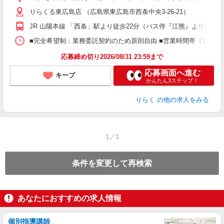
主
りらくる東広島店 （広島県東広島市西条中央3-26-21）
躍
額
JR 山陽本線 「西条」駅より徒歩22分（バス停『江熊』より徒歩2
間
ス
■完全希望制：業務委託契約のため原則自由 ■営業時間帯（10:00
K.
応募締め切り2026/08/31 23:59まで
応募画面へ進む
キープ
かんたん3ステップ！
りらく
の他の求人をみる
1／1
条件を変更して再検索
あなたにおすすめの求人情報
個別指導講師