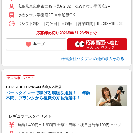
広島県東広島市西条下見6-2-32 ゆめタウン学園店2F
ゆめタウン学園店2F ※車通勤OK
《シフト制》 ［定休日］日曜日 ［営業時間］9：30〜18：30 ●
応募締め切り2026/08/31 23:59まで
応募画面へ進む
キープ
かんたん3ステップ！
株式会社ハクブン
の他の求人をみる
東広島市
パート
シ
HAIR STUDIO IWASAKI 広島八本松店
パートタイマーで稼げる環境を用意！ 年齢
で
不問、ブランクから復職の方も活躍中！！
未
レギュラースタイリスト
時給1,400円〜1,600円 土曜・日曜・祝日は時給100円アップ ※