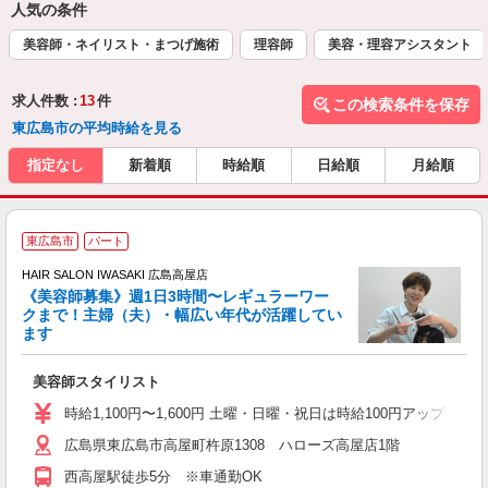
人気の条件
美容師・ネイリスト・まつげ施術
理容師
美容・理容アシスタント
求人件数 :
13
件
この検索条件を保存
東広島市の平均時給を見る
指定なし
新着順
時給順
日給順
月給順
東広島市
パート
す
HAIR SALON IWASAKI 広島高屋店
《美容師募集》週1日3時間〜レギュラーワー
クまで！主婦（夫）・幅広い年代が活躍してい
ます
未
W
美容師スタイリスト
時給1,100円〜1,600円 土曜・日曜・祝日は時給100円アップ ※
広島県東広島市高屋町杵原1308 ハローズ高屋店1階
西高屋駅徒歩5分 ※車通勤OK