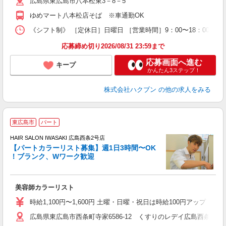
広島県東広島市八本松東3－8－5
ゆめマート八本松店そば ※車通勤OK
《シフト制》 ［定休日］日曜日 ［営業時間］9：00〜18：00 ●
応募締め切り2026/08/31 23:59まで
応募画面へ進む
キープ
かんたん3ステップ！
株式会社ハクブン
の他の求人をみる
東広島市
パート
HAIR SALON IWASAKI 広島西条2号店
【パートカラーリスト募集】週1日3時間〜OK
！ブランク、Wワーク歓迎
う
未
W
美容師カラーリスト
時給1,100円〜1,600円 土曜・日曜・祝日は時給100円アップ ※
広島県東広島市西条町寺家6586-12 くすりのレデイ広島西条店1