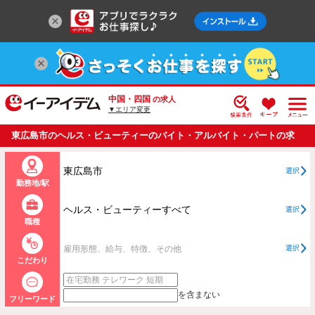
中国・四国
の求人
▼エリア変更
東広島市のヘルス・ビューティーのバイト・アルバイト・パートの求
人情報一覧
東広島市
選択
勤務地/駅
ヘルス・ビューティーすべて
選択
職種
雇用形態、給与、特徴、その他
選択
こだわり
を含まない
フリーワード