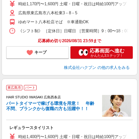
時給1,170円〜1,600円 土曜・日曜・祝日は時給100円アップ ※
広島県東広島市八本松東3－8－5
ゆめマート八本松店そば ※車通勤OK
《シフト制》 ［定休日］日曜日 ［営業時間］9：00〜18：00 【
応募締め切り2026/08/31 23:59まで
応募画面へ進む
キープ
かんたん3ステップ！
株式会社ハクブン
の他の求人をみる
東広島市
パート
シ
HAIR STUDIO IWASAKI 広島西条店
パートタイマーで稼げる環境を用意！ 年齢
で
不問、ブランクから復職の方も活躍中！！
未
レギュラースタイリスト
時給1,400円〜1,600円 土曜・日曜・祝日は時給100円アップ ※