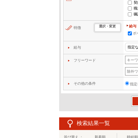
契
職
嘱
給与
選択・変更
特徴
ボ
給与
フリーワード
その他の条件
指定
この
検索結果一覧
並び替え ：
新着順
時給順