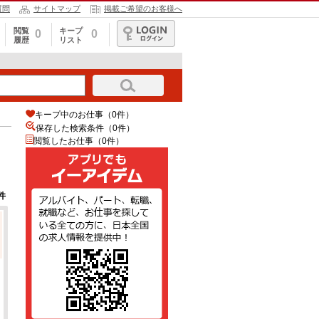
質問
サイトマップ
掲載ご希望のお客様へ
閲覧
キープ
0
0
履歴
リスト
ログイン
キープ中のお仕事（0件）
保存した検索条件（
0
件）
閲覧したお仕事（0件）
件