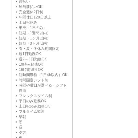
週払い
給与前払いOK
完全週休2日制
年間休日120日以上
土日祝休み
単発（1日のみ）
短期（1週間以内）
短期（1ヶ月以内）
短期（3ヶ月以内）
春・夏・冬休み期間限定
週1日勤務OK
週2～3日勤務OK
10時～勤務OK
16時前退社OK
短時間勤務（1日4h以内）OK
時間固定シフト制
時間や曜日が選べる・シフト
自由
フレックスタイム制
平日のみ勤務OK
土日祝のみ勤務OK
フルタイム歓迎
早朝
朝
昼
夕方
夜