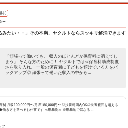
委託
ター
るみたい・・」その不満、ヤクルトならスッキリ解消できます
「頑張って働いても、 収入のほとんどが保育料に消えてし
まう」 そんな方のために！ ヤクルトでは≪保育料助成制度
≫を取り入れ、 一般の保育園に子どもを預けている方をバ
ックアップ◎ 頑張って働いた収入の中から...
制 月収100,000円〜/月収180,000円〜 ◎扶養範囲内OK◎扶養範囲を超える
◆働き方を選べるお仕事です ≪勤務例≫ ※勤務地で異なる ...
ッフ