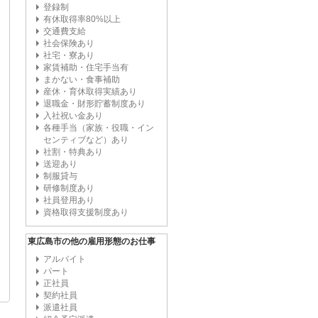
登録制
有休取得率80%以上
交通費支給
社会保険あり
社宅・寮あり
家賃補助・住宅手当有
まかない・食事補助
産休・育休取得実績あり
退職金・財形貯蓄制度あり
入社祝い金あり
各種手当（家族・役職・イン
センティブなど）あり
社割・特典あり
送迎あり
制服貸与
研修制度あり
社員登用あり
資格取得支援制度あり
東広島市の他の雇用形態のお仕事
アルバイト
パート
正社員
契約社員
派遣社員