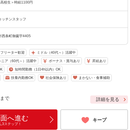
＜高校生＞時給1100円
キッチンスタッフ
西条町御薗宇4405
フリーター歓迎
ミドル（40代～）活躍中
シニア（60代～）活躍中
ボーナス・賞与あり
昇給あり
K
短時間勤務（1日4h以内）OK
扶養内勤務OK
社会保険あり
まかない・食事補助
9 まで
詳細を見る
画面へ進む
キープ
ん3ステップ！