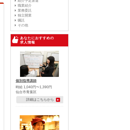
紹介予定派遣
職業紹介
業務委託
独立開業
嘱託
その他
あなたにおすすめの
求人情報
個別指導講師
時給 1,040円〜1,390円
仙台市青葉区
詳細はこちらから