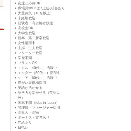
友達と応募OK
職場見学OKまたは説明会あり
大量募集（10名以上）
未経験歓迎
経験者・有資格者歓迎
高校生OK
大学生歓迎
新卒・第二新卒歓迎
女性活躍中
主婦・主夫歓迎
フリーター歓迎
学歴不問
ブランクOK
ミドル（40代～）活躍中
エルダー（50代～）活躍中
シニア（60代～）活躍中
障がい者積極採用
英語が活かせる
語学力を活かせる（英語以
外）
国籍不問（jobs in japan）
管理職・マネージャー採用
高収入・高額
ボーナス・賞与あり
昇給あり
日払い