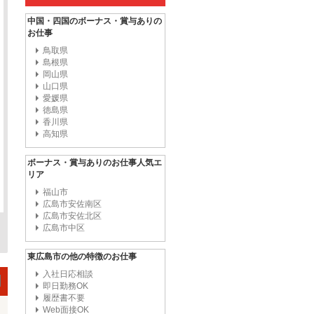
中国・四国のボーナス・賞与ありの
お仕事
鳥取県
島根県
岡山県
山口県
愛媛県
徳島県
香川県
高知県
ボーナス・賞与ありのお仕事人気エ
リア
福山市
広島市安佐南区
広島市安佐北区
広島市中区
東広島市の他の特徴のお仕事
入社日応相談
即日勤務OK
履歴書不要
Web面接OK