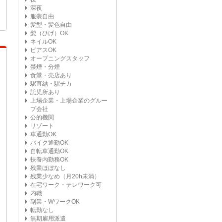
深夜
服装自由
髪型・髪色自由
髭（ひげ）OK
ネイルOK
ピアスOK
オープニングスタッフ
禁煙・分煙
食堂・売店あり
駅直結・駅チカ
託児所あり
上場企業・上場企業のグルー
プ会社
公的機関
リゾート
車通勤OK
バイク通勤OK
自転車通勤OK
扶養内勤務OK
残業ほぼなし
残業少なめ（月20h未満）
在宅ワーク・テレワーク可
内職
副業・WワークOK
転勤なし
無期雇用派遣