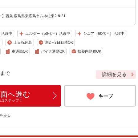
】西条 広島県東広島市八本松東2-8-31
）活躍中
エルダー（50代～）活躍中
シニア（60代～）活躍中
り
土日祝休み
週2～3日勤務OK
車通勤OK
バイク通勤OK
扶養内勤務OK
9 まで
詳細を見る
画面へ進む
キープ
ん3ステップ！
をみる