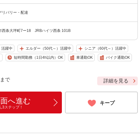
デリバリー・配達
西条大坪町7ー18 JRBハイツ西条 101B
）活躍中
エルダー（50代～）活躍中
シニア（60代～）活躍中
り
短時間勤務（1日4h以内）OK
車通勤OK
バイク通勤OK
9 まで
詳細を見る
画面へ進む
キープ
ん3ステップ！