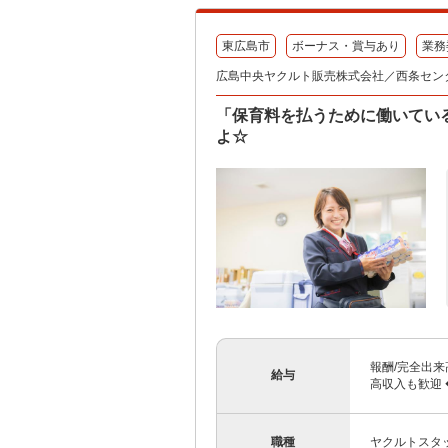
東広島市
ボーナス・賞与あり
業務
広島中央ヤクルト販売株式会社／西条セン
「保育料を払うために働いてい
よ☆
報酬/完全出来高
給与
高収入も歓迎 
職種
ヤクルトスタ