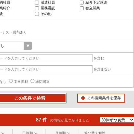
約社員
派遣社員
紹介予定派遣
業紹介
業務委託
独立開業
託
その他
ーナス・賞与あり
を含む
を含まない
なし
本日掲載
締切間近
この検索条件を保存
条件で検索
87 件
の情報が見つかりました
日給順
月給順
並び替え解除