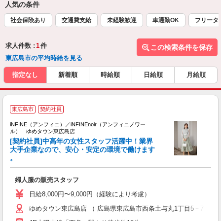
人気の条件
社会保険あり
交通費支給
未経験歓迎
車通勤OK
フリータ
求人件数 :
1
件
この検索条件を保存
東広島市の平均時給を見る
指定なし
新着順
時給順
日給順
月給順
当
東広島市
契約社員
数
iNFINE（アンフィニ）／iNFINEnoir（アンフィニノワー
ル） ゆめタウン東広島店
で
[契約社員]中高年の女性スタッフ活躍中！業界
（
大手企業なので、安心・安定の環境で働けます
。
り
婦人服の販売スタッフ
日給8,000円〜9,000円（経験により考慮）
ゆめタウン東広島店 （ 広島県東広島市西条土与丸1丁目5－7）