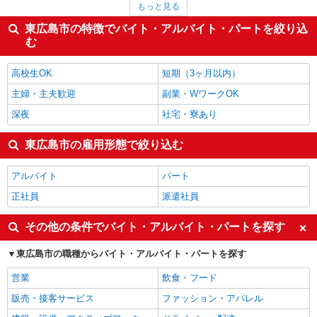
もっと見る
建物管理・設備管理・マンション管理員
1,390円
介護職・ヘルパー
1,385円
東広島市の特徴でバイト・アルバイト・パートを絞り込
サービス提供責任者・ソーシャルワーカー
1,360円
む
クレーン・玉掛
1,350円
東広島市の他の職種の平均時給を見る
高校生OK
短期（3ヶ月以内）
主婦・主夫歓迎
副業・WワークOK
深夜
社宅・寮あり
東広島市の雇用形態で絞り込む
アルバイト
パート
正社員
派遣社員
その他の条件でバイト・アルバイト・パートを探す
東広島市の職種からバイト・アルバイト・パートを探す
営業
飲食・フード
販売・接客サービス
ファッション・アパレル