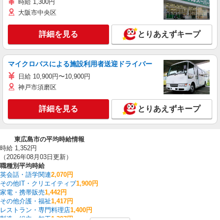
時給 1,300円
大阪市中央区
詳細を見る
とりあえずキープ
マイクロバスによる施設利用者送迎ドライバー
日給 10,900円〜10,900円
神戸市須磨区
詳細を見る
とりあえずキープ
東広島市の平均時給情報
時給 1,352円
（2026年08月03日更新）
職種別平均時給
英会話・語学関連
2,070円
その他IT・クリエイティブ
1,900円
家電・携帯販売
1,442円
その他介護・福祉
1,417円
レストラン・専門料理店
1,400円
製造・組立・加工
1,397円