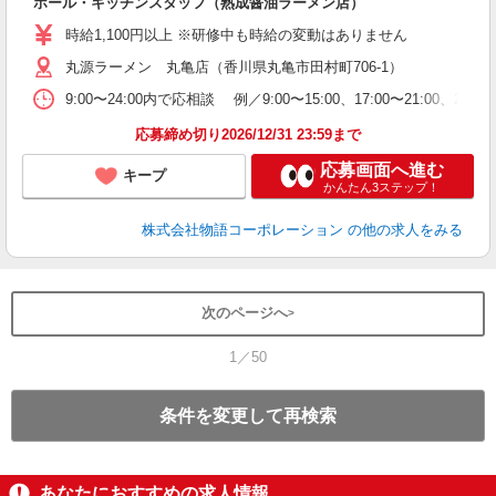
ホール・キッチンスタッフ（熟成醤油ラーメン店）
入
活
時給1,100円以上 ※研修中も時給の変動はありません
O
丸源ラーメン 丸亀店（香川県丸亀市田村町706-1）
務
企
9:00〜24:00内で応相談 例／9:00〜15:00、17:00〜
ま
応募締め切り2026/12/31 23:59まで
応募画面へ進む
キープ
かんたん3ステップ！
株式会社物語コーポレーション
の他の求人をみる
次のページへ
1／50
条件を変更して再検索
あなたにおすすめの求人情報