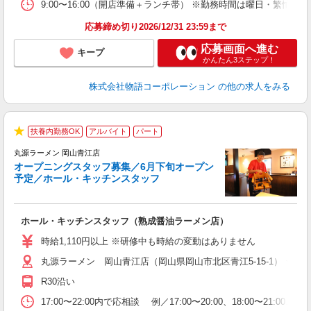
食
9:00〜16:00（開店準備＋ランチ帯） ※勤務時間は曜日・
応募締め切り2026/12/31 23:59まで
応募画面へ進む
キープ
かんたん3ステップ！
株式会社物語コーポレーション
の他の求人をみる
扶養内勤務OK
アルバイト
パート
★
丸源ラーメン 岡山青江店
オープニングスタッフ募集／6月下旬オープン
予定／ホール・キッチンスタッフ
◎
ホール・キッチンスタッフ（熟成醤油ラーメン店）
入
活
時給1,110円以上 ※研修中も時給の変動はありません
O
丸源ラーメン 岡山青江店（岡山県岡山市北区青江5-15-1） ★6
務
ー
R30沿い
食
17:00〜22:00内で応相談 例／17:00〜20:00、18:0