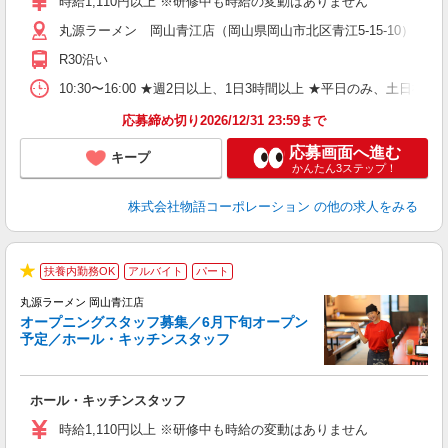
時給1,110円以上 ※研修中も時給の変動はありません
（
丸源ラーメン 岡山青江店（岡山県岡山市北区青江5-15-10） ★
n
日
R30沿い
煙
あ
10:30〜16:00 ★週2日以上、1日3時間以上 ★平日のみ、
応募締め切り2026/12/31 23:59まで
応募画面へ進む
キープ
かんたん3ステップ！
株式会社物語コーポレーション
の他の求人をみる
扶養内勤務OK
アルバイト
パート
★
丸源ラーメン 岡山青江店
オープニングスタッフ募集／6月下旬オープン
予定／ホール・キッチンスタッフ
ト
ホール・キッチンスタッフ
入
学
時給1,110円以上 ※研修中も時給の変動はありません
活