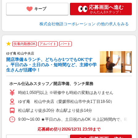
応募画面へ進む
キープ
かんたん3ステップ！
株式会社物語コーポレーション
の他の求人をみる
扶養内勤務OK
アルバイト
パート
★
ゆず庵 松山中央店
開店準備＆ランチ、どちらか1つでもOKです
。平日のみ・土日のみ・短時間など、主婦や学
生さんが活躍中！
き
ホール仕込みスタッフ／開店準備、ランチ業務
入
活
時給1,050円以上 ※研修中も時給の変動はありません
（
ゆず庵 松山中央店（愛媛県松山市中央1丁目18-50）
中
自
松山駅より徒歩20分 衣山駅より徒歩14分
業
食
9:00〜16:00 ★平日のみ、土日祝のみOK ※上記時間内で
応募締め切り2026/12/31 23:59まで