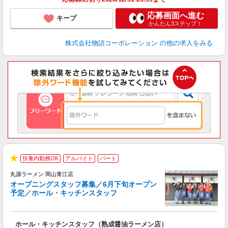
応募画面へ進む
キープ
かんたん3ステップ！
株式会社物語コーポレーション
の他の求人をみる
扶養内勤務OK
アルバイト
パート
★
丸源ラーメン 岡山青江店
オープニングスタッフ募集／6月下旬オープン
予定／ホール・キッチンスタッフ
が
ホール・キッチンスタッフ（熟成醤油ラーメン店）
入