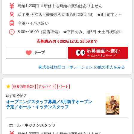
婦
時給1,200円 ※研修中も時給の変動はありません
～
ゆず庵 今治店（愛媛県今治市八町東2-3-48） ★8月前半オープン
不
日
今治バイパス沿い
務
8:00〜16:00（開店準備） ★平日のみ、週5日 ★土日祝勤
修
応募締め切り2026/12/31 23:59まで
応募画面へ進む
キープ
かんたん3ステップ！
株式会社物語コーポレーション
の他の求人をみる
扶養内勤務OK
アルバイト
パート
★
ゆず庵 今治店
オープニングスタッフ募集／8月前半オープン
予定／ホール・キッチンスタッフ
す
ホール・キッチンスタッフ
入
活
時給1,200円 ※研修中も時給の変動はありません