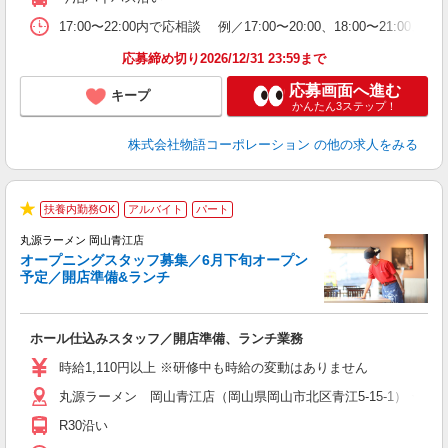
会
り
17:00〜22:00内で応相談 例／17:00〜20:00、18:0
応募締め切り2026/12/31 23:59まで
応募画面へ進む
キープ
かんたん3ステップ！
株式会社物語コーポレーション
の他の求人をみる
扶養内勤務OK
アルバイト
パート
★
丸源ラーメン 岡山青江店
オープニングスタッフ募集／6月下旬オープン
予定／開店準備&ランチ
店
ホール仕込みスタッフ／開店準備、ランチ業務
入
活
時給1,110円以上 ※研修中も時給の変動はありません
（
丸源ラーメン 岡山青江店（岡山県岡山市北区青江5-15-1） ★6
中
自
R30沿い
業