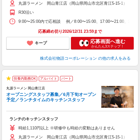
丸源ラーメン 岡山青江店（岡山県岡山市北区青江5-15-1） ★6
短
の
R30沿い
ル
特
9:00〜25:00内で応相談 例／8:00〜15:00、17:00〜
応募締め切り2026/12/31 23:59まで
応募画面へ進む
キープ
かんたん3ステップ！
株式会社物語コーポレーション
の他の求人をみる
未
扶養内勤務OK
アルバイト
パート
★
は
丸源ラーメン 岡山青江店
オープニングスタッフ募集／6月下旬オープン
予定／ランチタイムのキッチンスタッフ
た
ランチのキッチンスタッフ
入
活
時給1,110円以上 ※研修中も時給の変動はありません
（
丸源ラーメン 岡山青江店（岡山県岡山市北区青江5-15-1） ★6
n