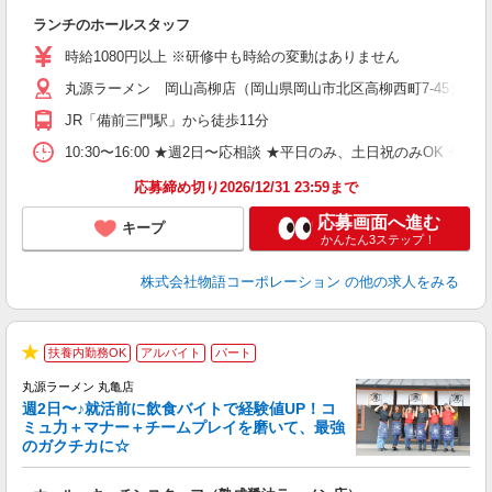
一
ランチのホールスタッフ
入
活
時給1080円以上 ※研修中も時給の変動はありません
（
丸源ラーメン 岡山高柳店（岡山県岡山市北区高柳西町7-45）
n
日
JR「備前三門駅」から徒歩11分
煙
あ
10:30〜16:00 ★週2日〜応相談 ★平日のみ、土日祝のみO
応募締め切り2026/12/31 23:59まで
応募画面へ進む
キープ
かんたん3ステップ！
株式会社物語コーポレーション
の他の求人をみる
扶養内勤務OK
アルバイト
パート
★
丸源ラーメン 丸亀店
週2日〜♪就活前に飲食バイトで経験値UP！コ
0
ミュ力＋マナー＋チームプレイを磨いて、最強
のガクチカに☆
し