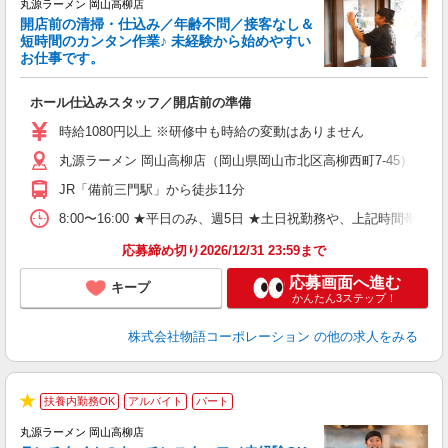
丸源ラーメン 岡山高柳店
開店前の清掃・仕込み／年齢不問／接客なし＆
短時間のカンタン作業♪ 未経験から始めやすい
お仕事です。
得
ホール仕込みスタッフ／開店前の準備
入
婦
時給1080円以上 ※研修中も時給の変動はありません
～
丸源ラーメン 岡山高柳店（岡山県岡山市北区高柳西町7-45）
不
日
JR「備前三門駅」から徒歩11分
上
な
8:00〜16:00 ★平日のみ、週5日 ★土日祝勤務や、上記時
応募締め切り2026/12/31 23:59まで
応募画面へ進む
キープ
かんたん3ステップ！
株式会社物語コーポレーション
の他の求人をみる
扶養内勤務OK
アルバイト
パート
で
★
丸源ラーメン 岡山高柳店