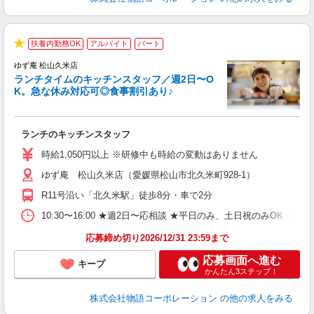
扶養内勤務OK
アルバイト
パート
で
★
ゆず庵 松山久米店
ランチタイムのキッチンスタッフ／週2日〜O
K。急な休み対応可◎食事割引あり♪
お
ランチのキッチンスタッフ
入
活
時給1,050円以上 ※研修中も時給の変動はありません
（
ゆず庵 松山久米店（愛媛県松山市北久米町928-1）
n
の
R11号沿い「北久米駅」徒歩8分・車で2分
グ
割
10:30〜16:00 ★週2日〜応相談 ★平日のみ、土日祝のみO
応募締め切り2026/12/31 23:59まで
応募画面へ進む
キープ
かんたん3ステップ！
株式会社物語コーポレーション
の他の求人をみる