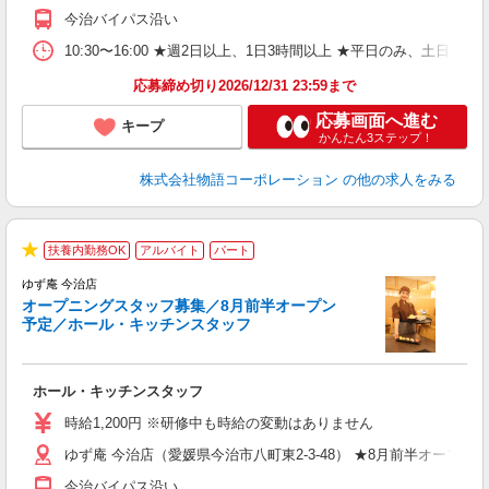
日
今治バイパス沿い
養
10:30〜16:00 ★週2日以上、1日3時間以上 ★平日のみ、
応募締め切り2026/12/31 23:59まで
応募画面へ進む
キープ
かんたん3ステップ！
株式会社物語コーポレーション
の他の求人をみる
扶養内勤務OK
アルバイト
パート
★
ゆず庵 今治店
オープニングスタッフ募集／8月前半オープン
予定／ホール・キッチンスタッフ
し
ホール・キッチンスタッフ
入
活
時給1,200円 ※研修中も時給の変動はありません
O
ゆず庵 今治店（愛媛県今治市八町東2-3-48） ★8月前半オープン
務
企
今治バイパス沿い