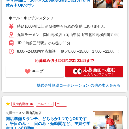
キマ時間に！お子さんの長期休暇に合わせたお
休みもOKです♪
の
ホール・キッチンスタッフ
入
学
時給1080円以上 ※研修中も時給の変動はありません
活
丸源ラーメン 岡山高柳店（岡山県岡山市北区高柳西町7-45）
短
の
JR「備前三門駅」から徒歩11分
ル
特
8:00〜24:00内で応相談 例／8:00〜15:00、17:00
応募締め切り2026/12/31 23:59まで
応募画面へ進む
キープ
かんたん3ステップ！
株式会社物語コーポレーション
の他の求人をみる
扶養内勤務OK
アルバイト
パート
★
丸源ラーメン 岡山高柳店
開店準備＆ランチ、どちらか1つでもOKです
。平日のみ・土日のみ・短時間など、主婦や学
生さんが活躍中！