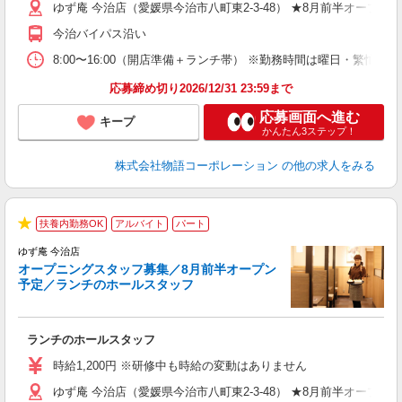
ゆず庵 今治店（愛媛県今治市八町東2-3-48） ★8月前半オープン
中
自
今治バイパス沿い
フ
会
8:00〜16:00（開店準備＋ランチ帯） ※勤務時間は曜日・
り
応募締め切り2026/12/31 23:59まで
応募画面へ進む
キープ
かんたん3ステップ！
株式会社物語コーポレーション
の他の求人をみる
週
扶養内勤務OK
アルバイト
パート
★
ゆず庵 今治店
オープニングスタッフ募集／8月前半オープン
予定／ランチのホールスタッフ
躍
ランチのホールスタッフ
入
活
時給1,200円 ※研修中も時給の変動はありません
（
ゆず庵 今治店（愛媛県今治市八町東2-3-48） ★8月前半オープン
n