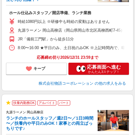
き
ホール仕込みスタッフ／開店準備、ランチ業務
入
活
時給1080円以上 ※研修中も時給の変動はありません
（
丸源ラーメン 岡山高柳店（岡山県岡山市北区高柳西町7-45）
中
自
JR「備前三門駅」から徒歩11分
業
食
8:00〜16:00 ★平日のみ、土日祝のみOK ※上記時間内で
応募締め切り2026/12/31 23:59まで
応募画面へ進む
キープ
かんたん3ステップ！
株式会社物語コーポレーション
の他の求人をみる
扶養内勤務OK
アルバイト
パート
★
丸源ラーメン 岡山高柳店
ランチのホールスタッフ／週2日〜／1日3時間
〜／扶養内や平日のみOK！家事との両立ばっ
ちりです♪