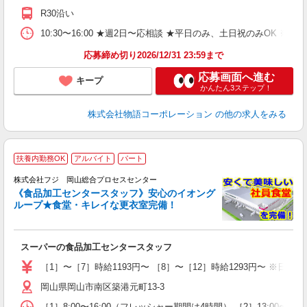
の
R30沿い
グ
割
10:30〜16:00 ★週2日〜応相談 ★平日のみ、土日祝のみO
応募締め切り2026/12/31 23:59まで
応募画面へ進む
キープ
かんたん3ステップ！
株式会社物語コーポレーション
の他の求人をみる
扶養内勤務OK
アルバイト
パート
株式会社フジ 岡山総合プロセスセンター
《食品加工センタースタッフ》安心のイオング
等
ループ★食堂・キレイな更衣室完備！
入
リ
時
スーパーの食品加工センタースタッフ
グ
り
［1］〜［7］時給1193円〜 ［8］〜［12］時給1293円〜 ※日
岡山県岡山市南区築港元町13-3
［1］8:00〜16:00（フレッシャー期間は4時間） ［2］13:00〜19:0