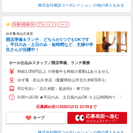
株式会社物語コーポレーション
の他の求人をみる
扶養内勤務OK
アルバイト
パート
★
ゆず庵 松山久米店
開店準備＆ランチ、どちらか1つでもOKです
。平日のみ・土日のみ・短時間など、主婦や学
生さんが活躍中！
き
ホール仕込みスタッフ／開店準備、ランチ業務
入
活
時給1,050円以上 ※研修中も時給の変動はありません
（
ゆず庵 松山久米店（愛媛県松山市北久米町928-1）
中
自
R11号沿い「北久米駅」徒歩8分・車で2分
業
食
9:00〜16:00 ★平日のみ、土日祝のみOK ※上記時間内で
応募締め切り2026/12/31 23:59まで
応募画面へ進む
キープ
かんたん3ステップ！
株式会社物語コーポレーション
の他の求人をみる