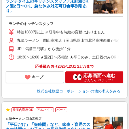
ランチタイムのキッチンスタッフ／未経験OK
／週2日〜OK。急な休み対応可◎食事割引あ
り♪
お
ランチのキッチンスタッフ
入
活
時給1080円以上 ※研修中も時給の変動はありません
（
丸源ラーメン 岡山高柳店（岡山県岡山市北区高柳西町7-45）
n
の
JR「備前三門駅」から徒歩11分
グ
割
10:30〜16:00 ★週2日〜応相談 ★平日のみ、土日祝のみO
応募締め切り2026/12/31 23:59まで
応募画面へ進む
キープ
かんたん3ステップ！
株式会社物語コーポレーション
の他の求人をみる
扶養内勤務OK
アルバイト
パート
★
丸源ラーメン 岡山高柳店
「平日だけ」「短時間」など、家事・育児のス