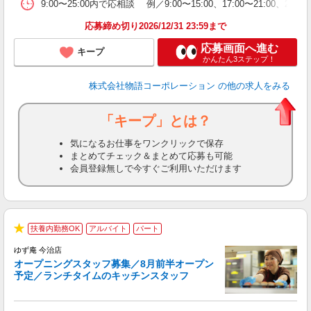
あ
9:00〜25:00内で応相談 例／9:00〜15:00、17:00〜
応募締め切り2026/12/31 23:59まで
応募画面へ進む
キープ
かんたん3ステップ！
株式会社物語コーポレーション
の他の求人をみる
「キープ」とは？
気になるお仕事をワンクリックで保存
まとめてチェック＆まとめて応募も可能
会員登録無しで今すぐご利用いただけます
未
扶養内勤務OK
アルバイト
パート
★
は
ゆず庵 今治店
オープニングスタッフ募集／8月前半オープン
予定／ランチタイムのキッチンスタッフ
た