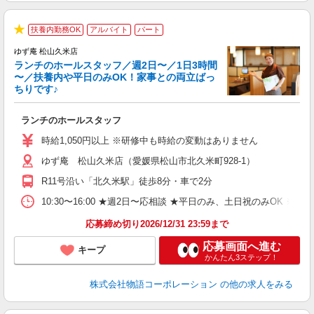
扶養内勤務OK
アルバイト
パート
★
ゆず庵 松山久米店
ランチのホールスタッフ／週2日〜／1日3時間
〜／扶養内や平日のみOK！家事との両立ばっ
ちりです♪
一
ランチのホールスタッフ
入
活
時給1,050円以上 ※研修中も時給の変動はありません
（
ゆず庵 松山久米店（愛媛県松山市北久米町928-1）
n
日
R11号沿い「北久米駅」徒歩8分・車で2分
煙
あ
10:30〜16:00 ★週2日〜応相談 ★平日のみ、土日祝のみO
応募締め切り2026/12/31 23:59まで
応募画面へ進む
キープ
かんたん3ステップ！
株式会社物語コーポレーション
の他の求人をみる