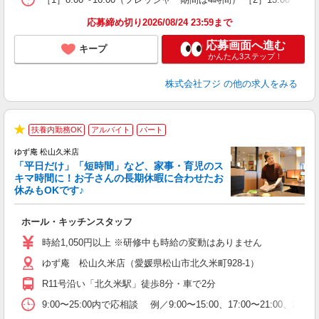
応募締め切り2026/08/24 23:59まで
応募画面へ進む
キープ
かんたん3ステップ！
株式会社フジ
の他の求人をみる
扶養内勤務OK
アルバイト
パート
★
ゆず庵 松山久米店
「平日だけ」「短時間」など、家事・育児のス
キマ時間に！お子さんの長期休暇に合わせたお
休みもOKです♪
の
ホール・キッチンスタッフ
入
学
時給1,050円以上 ※研修中も時給の変動はありません
活
ゆず庵 松山久米店（愛媛県松山市北久米町928-1）
短
の
R11号沿い「北久米駅」徒歩8分・車で2分
ル
特
9:00〜25:00内で応相談 例／9:00〜15:00、17:00