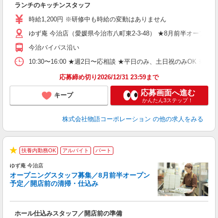
ランチのキッチンスタッフ
入
活
時給1,200円 ※研修中も時給の変動はありません
（
ゆず庵 今治店（愛媛県今治市八町東2-3-48） ★8月前半オープン
n
の
今治バイパス沿い
上
な
10:30〜16:00 ★週2日〜応相談 ★平日のみ、土日祝のみO
応募締め切り2026/12/31 23:59まで
応募画面へ進む
キープ
かんたん3ステップ！
株式会社物語コーポレーション
の他の求人をみる
扶養内勤務OK
アルバイト
パート
★
ゆず庵 今治店
＼
オープニングスタッフ募集／8月前半オープン
予定／開店前の清掃・仕込み
す
ホール仕込みスタッフ／開店前の準備
入