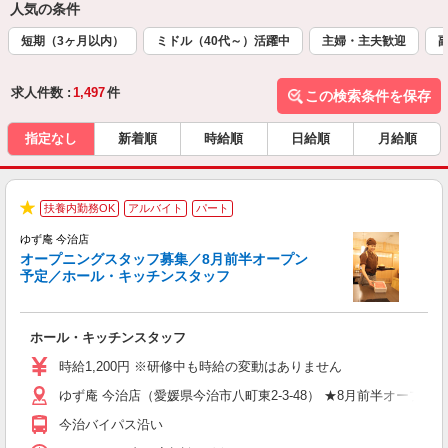
人気の条件
短期（3ヶ月以内）
ミドル（40代～）活躍中
主婦・主夫歓迎
求人件数 :
1,497
件
この検索条件を保存
指定なし
新着順
時給順
日給順
月給順
扶養内勤務OK
アルバイト
パート
★
ゆず庵 今治店
オープニングスタッフ募集／8月前半オープン
予定／ホール・キッチンスタッフ
ト
ホール・キッチンスタッフ
入
学
時給1,200円 ※研修中も時給の変動はありません
活
ゆず庵 今治店（愛媛県今治市八町東2-3-48） ★8月前半オープン
短
の
今治バイパス沿い
場