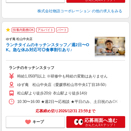
株式会社物語コーポレーション
の他の求人をみる
扶養内勤務OK
アルバイト
パート
で
★
ゆず庵 松山中央店
ランチタイムのキッチンスタッフ／週2日〜O
K。急な休み対応可◎食事割引あり♪
お
ランチのキッチンスタッフ
入
活
時給1,050円以上 ※研修中も時給の変動はありません
（
ゆず庵 松山中央店（愛媛県松山市中央1丁目18-50）
n
の
松山駅より徒歩20分 衣山駅より徒歩14分
グ
割
10:30〜16:00 ★週2日〜応相談 ★平日のみ、土日祝のみO
応募締め切り2026/12/31 23:59まで
応募画面へ進む
キープ
かんたん3ステップ！