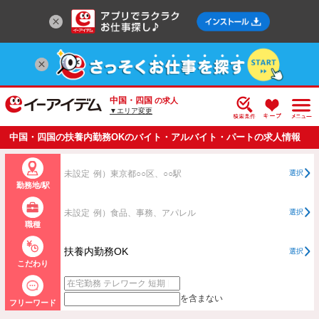
中国・四国
の求人
▼エリア変更
中国・四国の扶養内勤務OKのバイト・アルバイト・パートの求人情報
一覧
未設定
例）東京都○○区、○○駅
選択
勤務地/駅
未設定
例）食品、事務、アパレル
選択
職種
扶養内勤務OK
選択
こだわり
を含まない
フリーワード