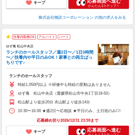
応募画面へ進む
キープ
かんたん3ステップ！
株式会社物語コーポレーション
の他の求人をみる
扶養内勤務OK
アルバイト
パート
★
ゆず庵 松山中央店
ランチのホールスタッフ／週2日〜／1日3時間
〜／扶養内や平日のみOK！家事との両立ばっ
ちりです♪
一
ランチのホールスタッフ
入
活
時給1,050円以上 ※研修中も時給の変動はありません
（
ゆず庵 松山中央店（愛媛県松山市中央1丁目18-50）
n
日
松山駅より徒歩20分 衣山駅より徒歩14分
煙
あ
10:30〜16:00 ★週2日〜応相談 ★平日のみ、土日祝のみO
応募締め切り2026/12/31 23:59まで
応募画面へ進む
キープ
かんたん3ステップ！