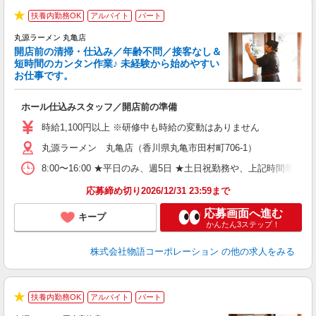
扶養内勤務OK
アルバイト
パート
★
丸源ラーメン 丸亀店
開店前の清掃・仕込み／年齢不問／接客なし＆
短時間のカンタン作業♪ 未経験から始めやすい
お仕事です。
得
ホール仕込みスタッフ／開店前の準備
入
婦
時給1,100円以上 ※研修中も時給の変動はありません
～
丸源ラーメン 丸亀店（香川県丸亀市田村町706-1）
不
日
8:00〜16:00 ★平日のみ、週5日 ★土日祝勤務や、上記時
上
な
応募締め切り2026/12/31 23:59まで
応募画面へ進む
キープ
かんたん3ステップ！
株式会社物語コーポレーション
の他の求人をみる
扶養内勤務OK
アルバイト
パート
★