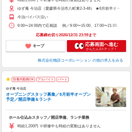
O
ゆず庵 今治店（愛媛県今治市八町東2-3-48） ★8月前半オープン
務
煙
今治バイパス沿い
ワ
与
9:00〜24:00内で応相談 例／9:00〜15:00、17:00〜
応募締め切り2026/12/31 23:59まで
応募画面へ進む
キープ
かんたん3ステップ！
株式会社物語コーポレーション
の他の求人をみる
扶養内勤務OK
アルバイト
パート
★
ゆず庵 今治店
オープニングスタッフ募集／8月前半オープン
予定／開店準備＆ランチ
店
ホール仕込みスタッフ／開店準備、ランチ業務
入
活
時給1,200円 ※研修中も時給の変動はありません
（