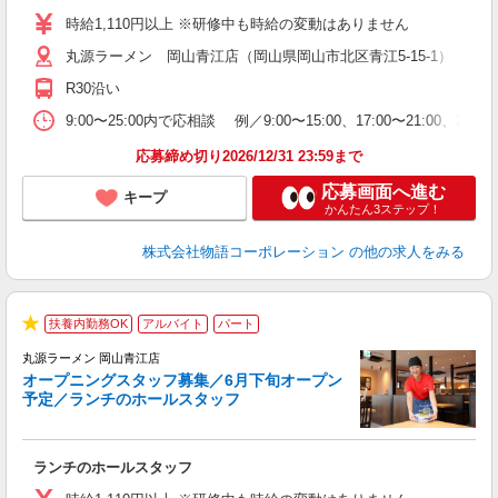
活
時給1,110円以上 ※研修中も時給の変動はありません
O
丸源ラーメン 岡山青江店（岡山県岡山市北区青江5-15-1） ★6
務
企
R30沿い
ま
9:00〜25:00内で応相談 例／9:00〜15:00、17:00〜
応募締め切り2026/12/31 23:59まで
応募画面へ進む
キープ
かんたん3ステップ！
株式会社物語コーポレーション
の他の求人をみる
週
扶養内勤務OK
アルバイト
パート
★
丸源ラーメン 岡山青江店
オープニングスタッフ募集／6月下旬オープン
予定／ランチのホールスタッフ
躍
ランチのホールスタッフ
入
活