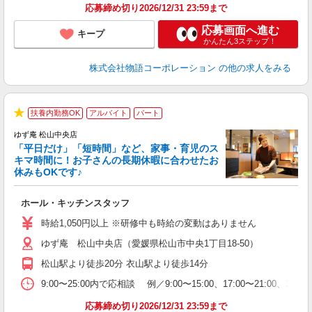
応募締め切り2026/12/31 23:59まで
応募画面へ進む
キープ
かんたん3ステップ！
株式会社物語コーポレーション
の他の求人をみる
扶養内勤務OK
アルバイト
パート
★
ゆず庵 松山中央店
「平日だけ」「短時間」など、家事・育児のス
キマ時間に！お子さんの長期休暇に合わせたお
休みもOKです♪
の
ホール・キッチンスタッフ
入
学
時給1,050円以上 ※研修中も時給の変動はありません
活
ゆず庵 松山中央店（愛媛県松山市中央1丁目18-50）
短
の
松山駅より徒歩20分 衣山駅より徒歩14分
場
あ
9:00〜25:00内で応相談 例／9:00〜15:00、17:00〜
応募締め切り2026/12/31 23:59まで