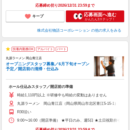
応募締め切り2026/12/31 23:59まで
応募画面へ進む
キープ
かんたん3ステップ！
株式会社物語コーポレーション
の他の求人をみる
扶養内勤務OK
アルバイト
パート
★
丸源ラーメン 岡山青江店
＼
オープニングスタッフ募集／6月下旬オープン
予定／開店前の清掃・仕込み
す
ホール仕込みスタッフ／開店前の準備
入
婦
時給1,110円以上 ※研修中も時給の変動はありません
～
丸源ラーメン 岡山青江店（岡山県岡山市北区青江5-15-1） ★6
不
日
R30沿い
上
な
9:00〜16:00（開店準備） ★平日のみ、週5日 ★土日祝勤
応募締め切り2026/12/31 23:59まで