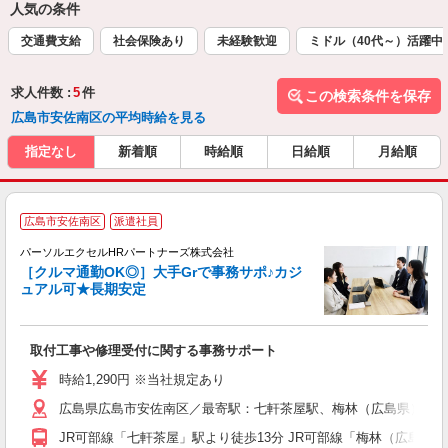
人気の条件
交通費支給
社会保険あり
未経験歓迎
ミドル（40代～）活躍中
求人件数 :
5
件
この検索条件を保存
広島市安佐南区の平均時給を見る
指定なし
新着順
時給順
日給順
月給順
広島市安佐南区
派遣社員
パーソルエクセルHRパートナーズ株式会社
［クルマ通勤OK◎］大手Grで事務サポ♪カジ
ュアル可★長期安定
む
取付工事や修理受付に関する事務サポート
未
時給1,290円 ※当社規定あり
広島県広島市安佐南区／最寄駅：七軒茶屋駅、梅林（広島県）駅 
JR可部線「七軒茶屋」駅より徒歩13分 JR可部線「梅林（広島県）