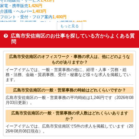
その他販売・サービス
1,433円
家電・携帯販売
1,426円
介護職・ヘルパー
1,403円
フロント・受付・フロア案内
1,400円
建物管理・設備管理・マンション管理員
1,400円
もっと見る
その他介護・福祉
1,371円
板金・塗装・溶接
1,350円
広島市安佐南区のお仕事を探している方からよくある質
レストラン・専門料理店
1,333円
問
看護師・保健師・看護助手・助産師
1,328円
広島市安佐南区の他の職種の平均時給を見る
広島市安佐南区のオフィスワーク・事務の求人は、他にどのような
ものがありますか？
イーアイデムでは、一般・営業事務の他に、経理・人事・労務・総
務・法務、金融・貿易事務、受付・秘書など様々な求人を掲載してい
ます。
広島市安佐南区の一般・営業事務の時給はどれくらいですか？
広島市安佐南区の一般・営業事務の平均時給は1,246円です（2026年08
月03日更新）。
広島市安佐南区の一般・営業事務の求人数はどれくらいあります
か？
イーアイデムでは、広島市安佐南区で5件の求人を掲載しています（20
26年08月08日現在）。