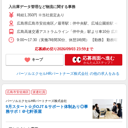
え
入出庫データ管理など物流に関する事務
未
時給1,350円 ※当社規定あり
広島県広島市安佐南区／最寄駅：伴中央駅、広域公園前駅 ≪車通
広島高速交通アストラムライン「伴中央」駅より車10分 広島高速
9:00〜17:30（実働7時間30分、休憩1時間） 【勤務】 勤務
応募締め切り2026/09/03 23:59まで
応募画面へ進む
キープ
かんたん3ステップ！
パーソルエクセルHRパートナーズ株式会社
の他の求人をみる
広島市安佐南区
派遣社員
パーソルエクセルHRパートナーズ株式会社
9月スタート☆彡OJT＆サポート体制あり◎事
務サポ！＠七軒茶屋
た