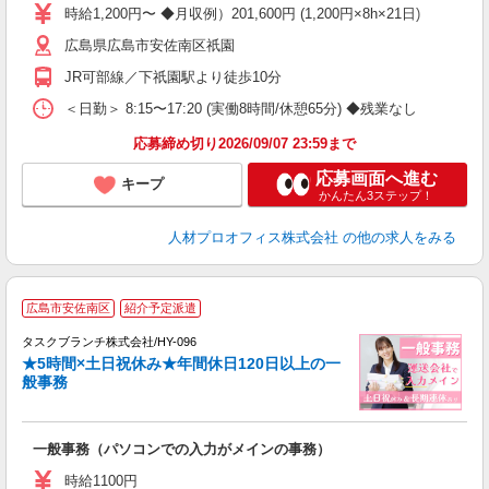
ー
時給1,200円〜 ◆月収例）201,600円 (1,200円×8h×21日)
勤
広島県広島市安佐南区祇園
社
JR可部線／下祇園駅より徒歩10分
＜日勤＞ 8:15〜17:20 (実働8時間/休憩65分) ◆残業なし
応募締め切り2026/09/07 23:59まで
応募画面へ進む
キープ
かんたん3ステップ！
人材プロオフィス株式会社
の他の求人をみる
5
広島市安佐南区
紹介予定派遣
タスクブランチ株式会社/HY-096
で
★5時間×土日祝休み★年間休日120日以上の一
般事務
力
入
一般事務（パソコンでの入力がメインの事務）
未
ブ
時給1100円