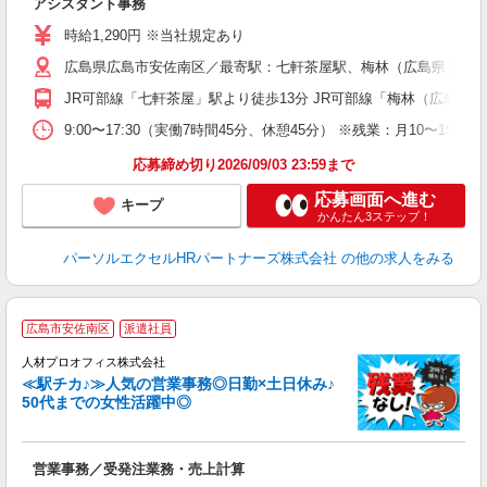
アシスタント事務
未
時給1,290円 ※当社規定あり
広島県広島市安佐南区／最寄駅：七軒茶屋駅、梅林（広島県）駅 
JR可部線「七軒茶屋」駅より徒歩13分 JR可部線「梅林（広島県）
9:00〜17:30（実働7時間45分、休憩45分） ※残業：月10〜
応募締め切り2026/09/03 23:59まで
応募画面へ進む
キープ
かんたん3ステップ！
パーソルエクセルHRパートナーズ株式会社
の他の求人をみる
広島市安佐南区
派遣社員
人材プロオフィス株式会社
≪駅チカ♪≫人気の営業事務◎日勤×土日休み♪
く
50代までの女性活躍中◎
レ
^
W
営業事務／受発注業務・売上計算
活