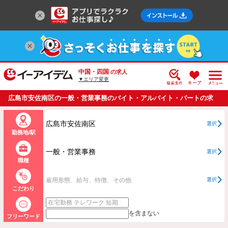
中国・四国
の求人
▼エリア変更
広島市安佐南区の一般・営業事務のバイト・アルバイト・パートの求
人情報一覧
広島市安佐南区
選択
勤務地/駅
一般・営業事務
選択
職種
雇用形態、給与、特徴、その他
選択
こだわり
を含まない
フリーワード