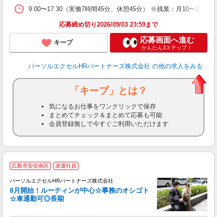
9:00〜17:30（実働7時間45分、休憩45分） ※残業：月10〜
応募締め切り2026/09/03 23:59まで
応募画面へ進む
キープ
かんたん3ステップ！
パーソルエクセルHRパートナーズ株式会社
の他の求人をみる
「キープ」とは？
気になるお仕事をワンクリックで保存
まとめてチェック＆まとめて応募も可能
会員登録無しで今すぐご利用いただけます
8
広島市安佐南区
派遣社員
♪
パーソルエクセルHRパートナーズ株式会社
8月開始！ルーティンが中心☆事務のオシゴト
☆車通勤可◎長期