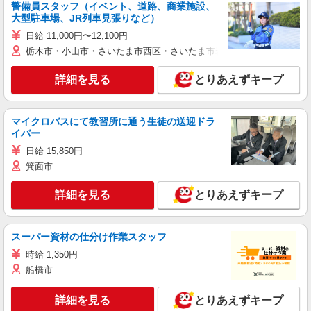
警備員スタッフ（イベント、道路、商業施設、
大型駐車場、JR列車見張りなど）
日給 11,000円〜12,100円
栃木市・小山市・さいたま市西区・さいたま市岩槻区・久喜市・蓮田
詳細を見る
とりあえずキープ
マイクロバスにて教習所に通う生徒の送迎ドラ
イバー
日給 15,850円
箕面市
詳細を見る
とりあえずキープ
スーパー資材の仕分け作業スタッフ
時給 1,350円
船橋市
詳細を見る
とりあえずキープ