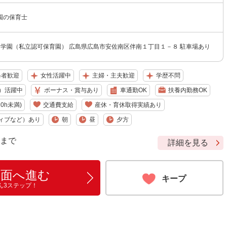
園の保育士
と学園（私立認可保育園） 広島県広島市安佐南区伴南１丁目１－８ 駐車場あり
格者歓迎
女性活躍中
主婦・主夫歓迎
学歴不問
）活躍中
ボーナス・賞与あり
車通勤OK
扶養内勤務OK
0h未満)
交通費支給
産休・育休取得実績あり
ィブなど）あり
朝
昼
夕方
9 まで
詳細を見る
画面へ進む
キープ
ん3ステップ！