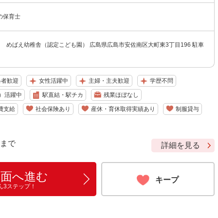
の保育士
 めばえ幼稚舎（認定こども園） 広島県広島市安佐南区大町東3丁目196 駐車
格者歓迎
女性活躍中
主婦・主夫歓迎
学歴不問
）活躍中
駅直結・駅チカ
残業ほぼなし
費支給
社会保険あり
産休・育休取得実績あり
制服貸与
9 まで
詳細を見る
画面へ進む
キープ
ん3ステップ！