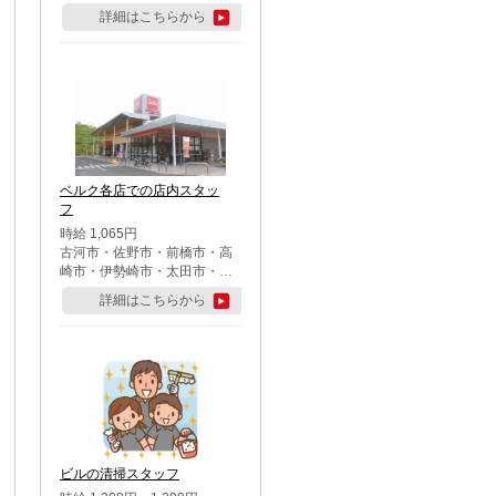
詳細はこちらから
ベルク各店での店内スタッ
フ
時給 1,065円
古河市・佐野市・前橋市・高
崎市・伊勢崎市・太田市・館
林市・藤岡市・大泉町・さい
詳細はこちらから
たま市北区・川越市・熊谷
市・行田市・秩父市・所沢
市・飯能市・東松山市・坂戸
市・鶴ケ島市・千葉市中央
区・市川市・松戸市・習志野
市・柏市・流山市・八千代
市・足立区・江戸川区・八王
子市・町田市
ビルの清掃スタッフ