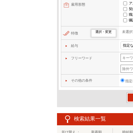
ア
雇用形態
契
職
嘱
未選択
選択・変更
特徴
給与
フリーワード
その他の条件
指定
この
検索結果一覧
並び替え ：
新着順
時給順