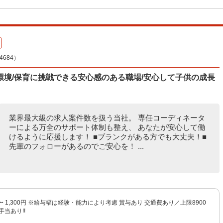
684）
境/保育に挑戦できる安心感のある職場/安心して子供の成長
業界最大級の求人案件数を扱う当社。 専任コーディネータ
ーによる万全のサポート体制も整え、 あなたが安心して働
けるように応援します！ ■ブランクがある方でも大丈夫！■
先輩のフォローがあるのでご安心を！ ...
円 〜 1,300円 ※給与幅は経験・能力により考慮 賞与あり 交通費あり／上限8900
手当あり!!