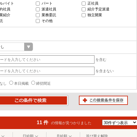
ルバイト
パート
正社員
約社員
派遣社員
紹介予定派遣
業紹介
業務委託
独立開業
託
その他
を含む
を含まない
なし
本日掲載
締切間近
この検索条件を保存
条件で検索
11 件
の情報が見つかりました
日給順
月給順
並び替え解除