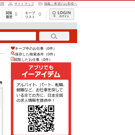
質問
サイトマップ
掲載ご希望のお客様へ
閲覧
キープ
0
0
履歴
リスト
ログイン
キープ中のお仕事（0件）
保存した検索条件（
0
件）
閲覧したお仕事（0件）
件