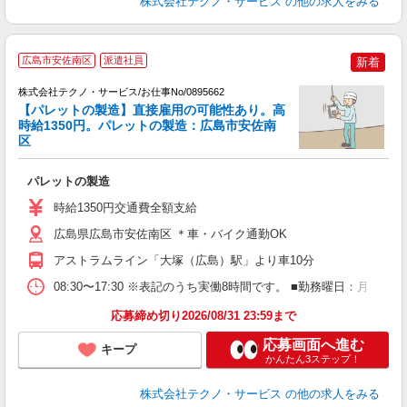
株式会社テクノ・サービス
の他の求人をみる
広島市安佐南区
派遣社員
新着
株式会社テクノ・サービス/お仕事No/0895662
【パレットの製造】直接雇用の可能性あり。高
時給1350円。パレットの製造：広島市安佐南
区
派
パレットの製造
履
高
時給1350円交通費全額支給
広島県広島市安佐南区 ＊車・バイク通勤OK
アストラムライン「大塚（広島）駅」より車10分
08:30〜17:30 ※表記のうち実働8時間です。 ■勤務曜日：月
応募締め切り2026/08/31 23:59まで
応募画面へ進む
キープ
かんたん3ステップ！
株式会社テクノ・サービス
の他の求人をみる