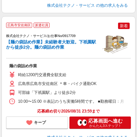
株式会社テクノ・サービス
の他の求人をみる
広島市安佐南区
派遣社員
新着
株式会社テクノ・サービス/お仕事No/0917709
【麺の袋詰め作業】未経験者大歓迎。下祇園駅
から徒歩2分。麺の袋詰め作業
プ
麺の袋詰め作業
履
週
時給1200円交通費全額支給
広島県広島市安佐南区 ＊車・バイク通勤OK
可部線「下祇園駅」より徒歩2分
10:00〜15:00 ※表記のうち実働5時間です。 ■勤務曜日：
応募締め切り2026/08/31 23:59まで
応募画面へ進む
キープ
かんたん3ステップ！