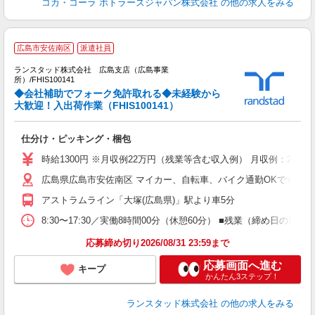
コカ・コーラ ボトラーズジャパン株式会社
の他の求人をみる
広島市安佐南区
派遣社員
ランスタッド株式会社 広島支店（広島事業
所）/FHIS100141
◆会社補助でフォーク免許取れる◆未経験から
大歓迎！入出荷作業（FHIS100141）
さ
仕分け・ピッキング・梱包
未
時給1300円 ※月収例22万円（残業等含む収入例） 月収例：218
広島県広島市安佐南区 マイカー、自転車、バイク通勤OKです
アストラムライン「大塚(広島県)」駅より車5分
8:30〜17:30／実働8時間00分（休憩60分） ■残業（締め
応募締め切り2026/08/31 23:59まで
応募画面へ進む
キープ
かんたん3ステップ！
ランスタッド株式会社
の他の求人をみる