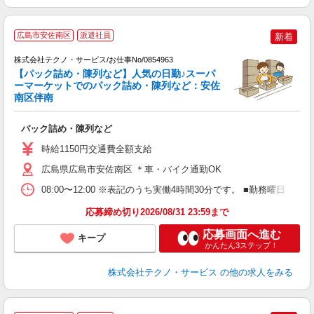
広島市安佐南区
派遣社員
新着
株式会社テクノ・サービス/お仕事No/0854963
【パック詰め・陳列など】人気の日勤♪スーパ
す
ーマーケットでのパック詰め・陳列など：安佐
南区伴南
ル
パック詰め・陳列など
履
ミ
時給1150円交通費全額支給
O
制
広島県広島市安佐南区 ＊車・バイク通勤OK
08:00〜12:00 ※表記のうち実働4時間30分です。 ■勤務曜
応募締め切り2026/08/31 23:59まで
応募画面へ進む
キープ
かんたん3ステップ！
株式会社テクノ・サービス
の他の求人をみる