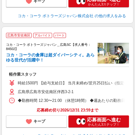
キープ
かんたん3ステップ！
コカ・コーラ ボトラーズジャパン株式会社
の他の求人をみる
広島市安佐南区
アルバイト
パート
コカ・コーラ ボトラーズジャパン＿広島SC【求人番号：
84502】
コカ・コーラの倉庫は超ダイバーシティ。あら
ゆる世代が活躍中！
え
軽作業スタッフ
未
時給1500円 【給与支給日】 当月末締め/翌月25日払い（指定口座
広島県広島市安佐南区伴西3-2-1
◆勤務時間 12:30〜21:00 （休憩1時間） ◆週あたりの勤務日数
応募締め切り2026/12/31 23:59まで
応募画面へ進む
キープ
かんたん3ステップ！