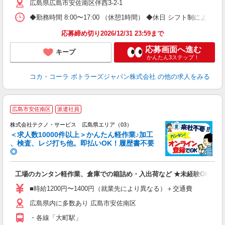
広島県広島市安佐南区伴西3-2-1
◆勤務時間 8:00〜17:00 （休憩1時間） ◆休日 シフト制による週
応募締め切り2026/12/31 23:59まで
応募画面へ進む
キープ
かんたん3ステップ！
コカ・コーラ ボトラーズジャパン株式会社
の他の求人をみる
≪
広島市安佐南区
派遣社員
株式会社テクノ・サービス 広島県エリア（03）
＜求人数10000件以上＞かんたん軽作業♪加工
、検査、レジ打ち他。即払いOK！履歴書不要
◎
お
工場のカンタン軽作業、倉庫での箱詰め・入出荷など ★未経験OKのお
未
ア
■時給1200円〜1400円（就業先により異なる）＋交通費
の
広島県内に多数あり 広島市安佐南区
・各線「大町駅」