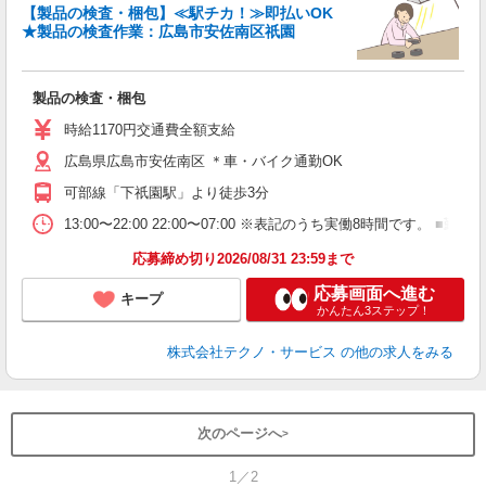
【製品の検査・梱包】≪駅チカ！≫即払いOK
★製品の検査作業：広島市安佐南区祇園
仕
製品の検査・梱包
履
週
時給1170円交通費全額支給
広島県広島市安佐南区 ＊車・バイク通勤OK
可部線「下祇園駅」より徒歩3分
13:00〜22:00 22:00〜07:00 ※表記のうち実働8時間です
応募締め切り2026/08/31 23:59まで
応募画面へ進む
キープ
かんたん3ステップ！
株式会社テクノ・サービス
の他の求人をみる
次のページへ
1／2