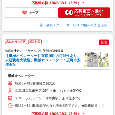
応募締め切り2026/08/31 23:59まで
応募画面へ進む
キープ
かんたん3ステップ！
株式会社テクノ・サービス
の他の求人をみる
広島市安佐南区
派遣社員
新着
株式会社テクノ・サービス/お仕事No/0910931
【機械オペレーター】直接雇用の可能性あり。
未経験者大歓迎。機械オペレーター：広島市安
ま
佐南区
サ
機械オペレーター
履
週
時給1200円交通費全額支給
通
広島県広島市安佐南区 ＊車・バイク通勤OK
アストラムライン「伴中央駅」より徒歩15分
08:15〜17:15 ※表記のうち実働8時間です。 ■勤務曜日：月
応募締め切り2026/08/31 23:59まで