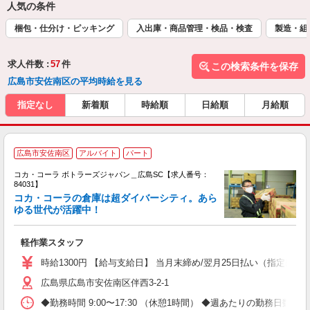
人気の条件
梱包・仕分け・ピッキング
入出庫・商品管理・検品・検査
製造・組
求人件数 :
57
件
この検索条件を保存
広島市安佐南区の平均時給を見る
指定なし
新着順
時給順
日給順
月給順
広島市安佐南区
アルバイト
パート
コカ・コーラ ボトラーズジャパン＿広島SC【求人番号：
84031】
コカ・コーラの倉庫は超ダイバーシティ。あら
ゆる世代が活躍中！
め
軽作業スタッフ
未
時給1300円 【給与支給日】 当月末締め/翌月25日払い（指定口座
広島県広島市安佐南区伴西3-2-1
◆勤務時間 9:00〜17:30 （休憩1時間） ◆週あたりの勤務日数 