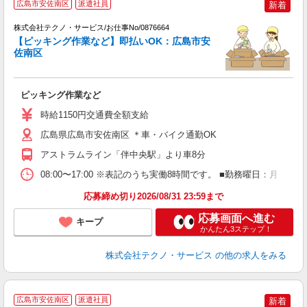
広島市安佐南区
派遣社員
新着
株式会社テクノ・サービス/お仕事No/0876664
【ピッキング作業など】即払いOK：広島市安
佐南区
手
ピッキング作業など
履
ミ
時給1150円交通費全額支給
勤
り
広島県広島市安佐南区 ＊車・バイク通勤OK
アストラムライン「伴中央駅」より車8分
08:00〜17:00 ※表記のうち実働8時間です。 ■勤務曜日：月
応募締め切り2026/08/31 23:59まで
応募画面へ進む
キープ
かんたん3ステップ！
株式会社テクノ・サービス
の他の求人をみる
広島市安佐南区
派遣社員
新着
お