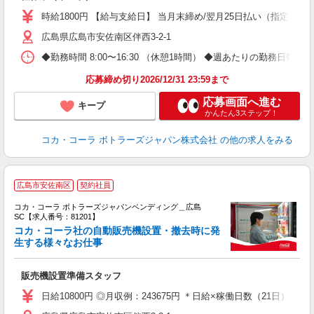
時給1800円 【給与支給日】 当月末締め/翌月25日払い（指定口座
広島県広島市安佐南区伴西3-2-1
◆勤務時間 8:00〜16:30 （休憩1時間） ◆週あたりの勤務日数 
応募締め切り2026/12/31 23:59まで
応募画面へ進む
キープ
かんたん3ステップ！
コカ・コーラ ボトラーズジャパン株式会社
の他の求人をみる
広島市安佐南区
契約社員
コカ・コーラ ボトラーズジャパンベンディング＿広島
SC【求人番号：81201】
コカ・コーラ社の自動販売機設置・撤去時に発
す
生する様々なお仕事
未
企
販売機設置準備スタッフ
日給10800円 ◎月収例：243675円 ＊日給×稼働日数（21日）＋残業