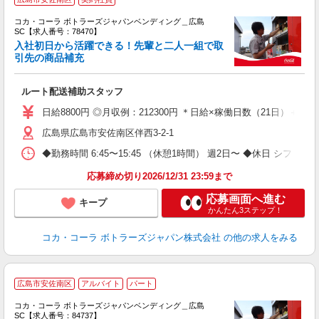
コカ・コーラ ボトラーズジャパンベンディング＿広島
SC【求人番号：78470】
入社初日から活躍できる！先輩と二人一組で取
引先の商品補充
別
ルート配送補助スタッフ
未
K
日給8800円 ◎月収例：212300円 ＊日給×稼働日数（21日）＋残業手
広島県広島市安佐南区伴西3-2-1
◆勤務時間 6:45〜15:45 （休憩1時間） 週2日〜 ◆休日 シフト
応募締め切り2026/12/31 23:59まで
応募画面へ進む
キープ
かんたん3ステップ！
コカ・コーラ ボトラーズジャパン株式会社
の他の求人をみる
【
広島市安佐南区
アルバイト
パート
代
け
コカ・コーラ ボトラーズジャパンベンディング＿広島
SC【求人番号：84737】