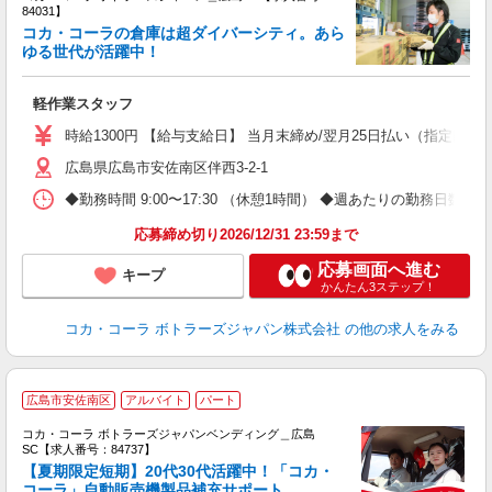
84031】
コカ・コーラの倉庫は超ダイバーシティ。あら
ゆる世代が活躍中！
え
軽作業スタッフ
未
時給1300円 【給与支給日】 当月末締め/翌月25日払い（指定口座
広島県広島市安佐南区伴西3-2-1
◆勤務時間 9:00〜17:30 （休憩1時間） ◆週あたりの勤務日数 
応募締め切り2026/12/31 23:59まで
応募画面へ進む
キープ
かんたん3ステップ！
コカ・コーラ ボトラーズジャパン株式会社
の他の求人をみる
【
広島市安佐南区
アルバイト
パート
代
け
コカ・コーラ ボトラーズジャパンベンディング＿広島
SC【求人番号：84737】
【夏期限定短期】20代30代活躍中！「コカ・
コーラ」自動販売機製品補充サポート