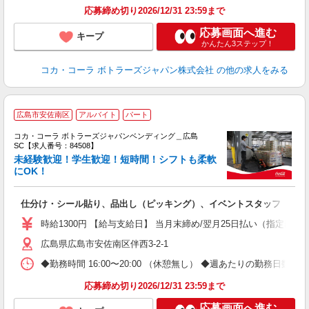
応募締め切り2026/12/31 23:59まで
応募画面へ進む
キープ
かんたん3ステップ！
コカ・コーラ ボトラーズジャパン株式会社
の他の求人をみる
広島市安佐南区
アルバイト
パート
コカ・コーラ ボトラーズジャパンベンディング＿広島
SC【求人番号：84508】
未経験歓迎！学生歓迎！短時間！シフトも柔軟
にOK！
未
日
仕分け・シール貼り、品出し（ピッキング）、イベントスタッフ
通
時給1300円 【給与支給日】 当月末締め/翌月25日払い（指定口座
広島県広島市安佐南区伴西3-2-1
◆勤務時間 16:00〜20:00 （休憩無し） ◆週あたりの勤務日数 
応募締め切り2026/12/31 23:59まで
応募画面へ進む