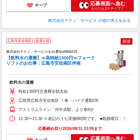
応募画面へ進む
キープ
かんたん3ステップ！
株式会社テクノ・サービス
の他の求人をみる
広島市安佐南区
派遣社員
新着
株式会社テクノ・サービス/お仕事No/0806378
【飲料水の運搬】≪高時給1300円≫フォーク
リフトのお仕事：広島市安佐南区伴南
安
飲料水の運搬
履
タ
時給1300円交通費全額支給
給
社
広島県広島市安佐南区 ＊車・バイク通勤OK
アストラムライン「伴中央駅」より車8分
12:30〜21:30 ※表記のうち実働8時間です。 ■勤務曜日：月
応募締め切り2026/08/31 23:59まで
応募画面へ進む