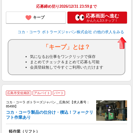
応募締め切り2026/12/31 23:59まで
応募画面へ進む
キープ
かんたん3ステップ！
コカ・コーラ ボトラーズジャパン株式会社
の他の求人をみる
「キープ」とは？
気になるお仕事をワンクリックで保存
まとめてチェック＆まとめて応募も可能
会員登録無しで今すぐご利用いただけます
広島市安佐南区
アルバイト
パート
コカ・コーラ ボトラーズジャパン＿広島SC【求人番号：
85499】
コカ・コーラ製品の仕分け・積込！フォークリ
フト作業あり
安
軽作業（リフト）
フ