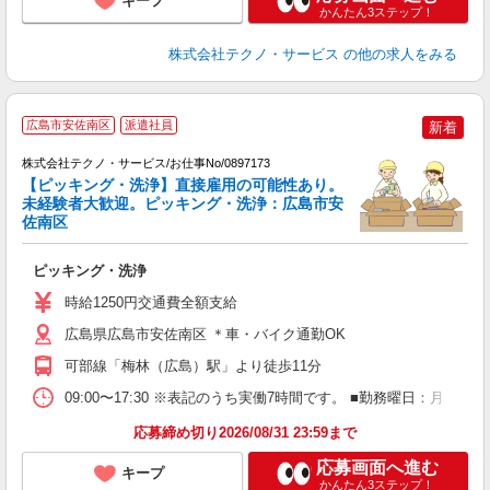
キープ
かんたん3ステップ！
株式会社テクノ・サービス
の他の求人をみる
広島市安佐南区
派遣社員
新着
株式会社テクノ・サービス/お仕事No/0897173
【ピッキング・洗浄】直接雇用の可能性あり。
未経験者大歓迎。ピッキング・洗浄：広島市安
佐南区
り
ピッキング・洗浄
履
週
時給1250円交通費全額支給
広島県広島市安佐南区 ＊車・バイク通勤OK
可部線「梅林（広島）駅」より徒歩11分
09:00〜17:30 ※表記のうち実働7時間です。 ■勤務曜日：月
応募締め切り2026/08/31 23:59まで
応募画面へ進む
キープ
かんたん3ステップ！