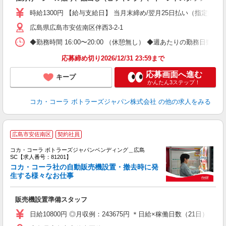
未
日
時給1300円 【給与支給日】 当月末締め/翌月25日払い（指定口座
通
広島県広島市安佐南区伴西3-2-1
◆勤務時間 16:00〜20:00 （休憩無し） ◆週あたりの勤務日数 
応募締め切り2026/12/31 23:59まで
応募画面へ進む
キープ
かんたん3ステップ！
コカ・コーラ ボトラーズジャパン株式会社
の他の求人をみる
広島市安佐南区
契約社員
コカ・コーラ ボトラーズジャパンベンディング＿広島
SC【求人番号：81201】
コカ・コーラ社の自動販売機設置・撤去時に発
生する様々なお仕事
別
販売機設置準備スタッフ
未
企
日給10800円 ◎月収例：243675円 ＊日給×稼働日数（21日）＋残業