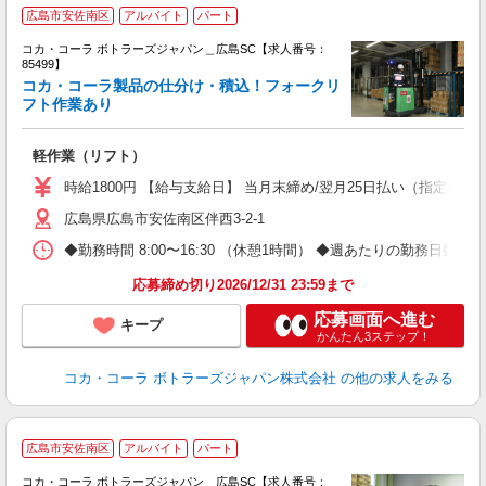
広島市安佐南区
アルバイト
パート
コカ・コーラ ボトラーズジャパン＿広島SC【求人番号：
85499】
コカ・コーラ製品の仕分け・積込！フォークリ
フト作業あり
心
軽作業（リフト）
フ
時給1800円 【給与支給日】 当月末締め/翌月25日払い（指定口座
広島県広島市安佐南区伴西3-2-1
◆勤務時間 8:00〜16:30 （休憩1時間） ◆週あたりの勤務日数 
応募締め切り2026/12/31 23:59まで
応募画面へ進む
キープ
かんたん3ステップ！
コカ・コーラ ボトラーズジャパン株式会社
の他の求人をみる
広島市安佐南区
アルバイト
パート
コカ・コーラ ボトラーズジャパン＿広島SC【求人番号：