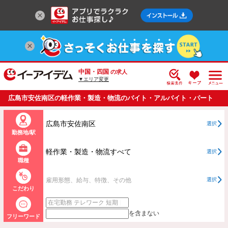
中国・四国
の求人
▼エリア変更
広島市安佐南区の軽作業・製造・物流のバイト・アルバイト・パート
の求人情報一覧
広島市安佐南区
選択
勤務地/駅
軽作業・製造・物流すべて
選択
職種
雇用形態、給与、特徴、その他
選択
こだわり
を含まない
フリーワード