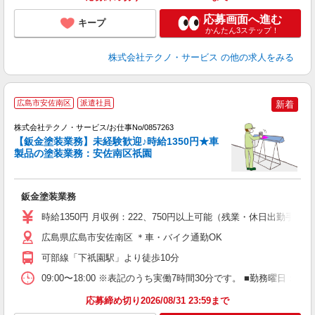
応募画面へ進む
キープ
かんたん3ステップ！
株式会社テクノ・サービス
の他の求人をみる
広島市安佐南区
派遣社員
新着
株式会社テクノ・サービス/お仕事No/0857263
【鈑金塗装業務】未経験歓迎♪時給1350円★車
製品の塗装業務：安佐南区祇園
じ
鈑金塗装業務
履
高
時給1350円 月収例：222、750円以上可能（残業・休日出勤手
広島県広島市安佐南区 ＊車・バイク通勤OK
可部線「下祇園駅」より徒歩10分
09:00〜18:00 ※表記のうち実働7時間30分です。 ■勤務曜日
応募締め切り2026/08/31 23:59まで