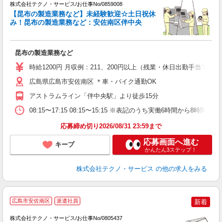
株式会社テクノ・サービス/お仕事No/0859008
【昆布の製造業務など】未経験歓迎☆土日祝休
み！昆布の製造業務など：安佐南区伴中央
す
す
昆布の製造業務など
履
ミ
時給1200円 月収例：211、200円以上（残業・休日出勤手当て
O
社
広島県広島市安佐南区 ＊車・バイク通勤OK
アストラムライン「伴中央駅」より徒歩15分
08:15〜17:15 08:15〜15:15 ※表記のうち実働6時間から
応募締め切り2026/08/31 23:59まで
応募画面へ進む
キープ
かんたん3ステップ！
株式会社テクノ・サービス
の他の求人をみる
広島市安佐南区
派遣社員
新着
株式会社テクノ・サービス/お仕事No/0805437