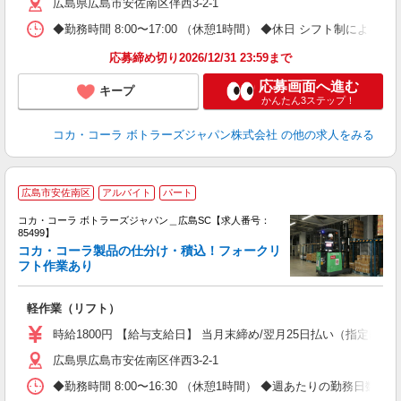
広島県広島市安佐南区伴西3-2-1
◆勤務時間 8:00〜17:00 （休憩1時間） ◆休日 シフト制による週
応募締め切り2026/12/31 23:59まで
応募画面へ進む
キープ
かんたん3ステップ！
コカ・コーラ ボトラーズジャパン株式会社
の他の求人をみる
広島市安佐南区
アルバイト
パート
コカ・コーラ ボトラーズジャパン＿広島SC【求人番号：
85499】
コカ・コーラ製品の仕分け・積込！フォークリ
フト作業あり
◎
軽作業（リフト）
フ
時給1800円 【給与支給日】 当月末締め/翌月25日払い（指定口座
広島県広島市安佐南区伴西3-2-1
◆勤務時間 8:00〜16:30 （休憩1時間） ◆週あたりの勤務日数 