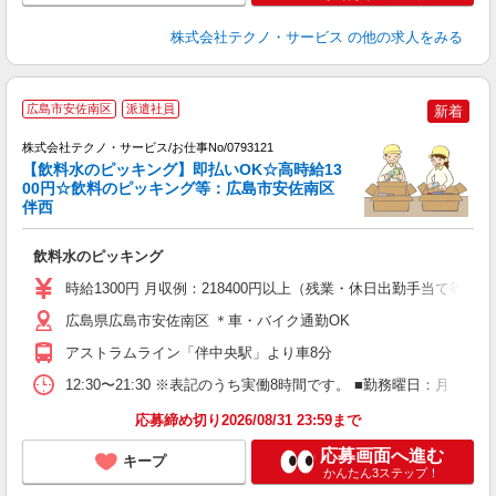
株式会社テクノ・サービス
の他の求人をみる
広島市安佐南区
派遣社員
新着
株式会社テクノ・サービス/お仕事No/0793121
【飲料水のピッキング】即払いOK☆高時給13
00円☆飲料のピッキング等：広島市安佐南区
伴西
希
飲料水のピッキング
履
ミ
時給1300円 月収例：218400円以上（残業・休日出勤手当て等が
O
広島県広島市安佐南区 ＊車・バイク通勤OK
アストラムライン「伴中央駅」より車8分
12:30〜21:30 ※表記のうち実働8時間です。 ■勤務曜日：月
応募締め切り2026/08/31 23:59まで
応募画面へ進む
キープ
かんたん3ステップ！