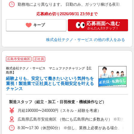
勤務地により異なります。 日勤のみ、ガッツリ稼げる夜勤、シフトによる交
応募締め切り2026/08/31 23:59まで
応募画面へ進む
キープ
かんたん3ステップ！
株式会社テクノ・サービス
の他の求人をみる
広島市安佐南区
正社員
株式会社テクノ・サービス マニュファクチャリング【広
島県】
経験よりも、安定して働きたいという気持ちを
重視！製造業で正社員として長期安定を叶える
チャンス
く
入
製造スタッフ（組立・加工・目視検査・機械操作など）
未
あ
月給190000〜240000円（スキル・経験を考慮）
遣
広島県広島市安佐南区 （他にも広島県内に多数あり） ※勤務地は
8:30〜17:30（休憩60分） ※但し、業務上必要がある場合