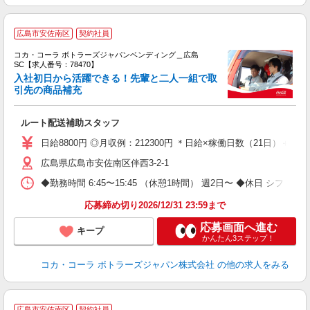
広島市安佐南区
契約社員
コカ・コーラ ボトラーズジャパンベンディング＿広島
SC【求人番号：78470】
入社初日から活躍できる！先輩と二人一組で取
慮
引先の商品補充
未
K
ルート配送補助スタッフ
日給8800円 ◎月収例：212300円 ＊日給×稼働日数（21日）＋残業手
広島県広島市安佐南区伴西3-2-1
◆勤務時間 6:45〜15:45 （休憩1時間） 週2日〜 ◆休日 シフト
応募締め切り2026/12/31 23:59まで
応募画面へ進む
キープ
かんたん3ステップ！
コカ・コーラ ボトラーズジャパン株式会社
の他の求人をみる
広島市安佐南区
契約社員