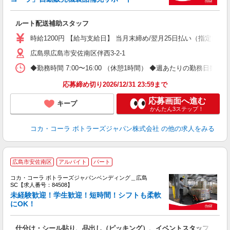
務
未
ルート配送補助スタッフ
時給1200円 【給与支給日】 当月末締め/翌月25日払い（指定口座
広島県広島市安佐南区伴西3-2-1
◆勤務時間 7:00〜16:00 （休憩1時間） ◆週あたりの勤務日数 
応募締め切り2026/12/31 23:59まで
応募画面へ進む
キープ
かんたん3ステップ！
コカ・コーラ ボトラーズジャパン株式会社
の他の求人をみる
広島市安佐南区
アルバイト
パート
コカ・コーラ ボトラーズジャパンベンディング＿広島
SC【求人番号：84508】
未経験歓迎！学生歓迎！短時間！シフトも柔軟
にOK！
別
仕分け・シール貼り、品出し（ピッキング）、イベントスタッフ