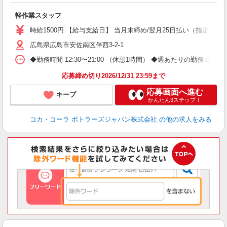
め
軽作業スタッフ
未
時給1500円 【給与支給日】 当月末締め/翌月25日払い（指定口座
広島県広島市安佐南区伴西3-2-1
◆勤務時間 12:30〜21:00 （休憩1時間） ◆週あたりの勤務日数
応募締め切り2026/12/31 23:59まで
応募画面へ進む
キープ
かんたん3ステップ！
コカ・コーラ ボトラーズジャパン株式会社
の他の求人をみる