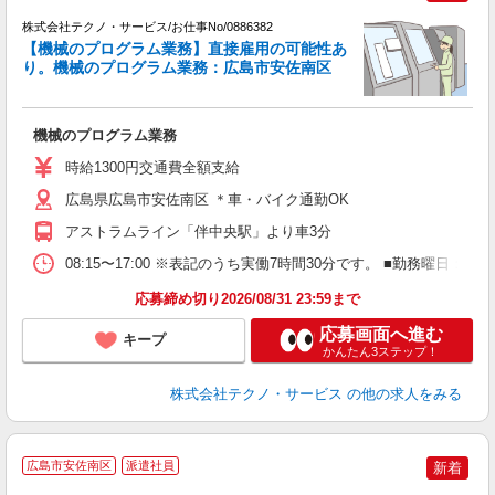
株式会社テクノ・サービス/お仕事No/0886382
【機械のプログラム業務】直接雇用の可能性あ
り。機械のプログラム業務：広島市安佐南区
し
タ
機械のプログラム業務
履
ラ
時給1300円交通費全額支給
バ
広島県広島市安佐南区 ＊車・バイク通勤OK
アストラムライン「伴中央駅」より車3分
08:15〜17:00 ※表記のうち実働7時間30分です。 ■勤務曜日
応募締め切り2026/08/31 23:59まで
応募画面へ進む
キープ
かんたん3ステップ！
株式会社テクノ・サービス
の他の求人をみる
広島市安佐南区
派遣社員
新着