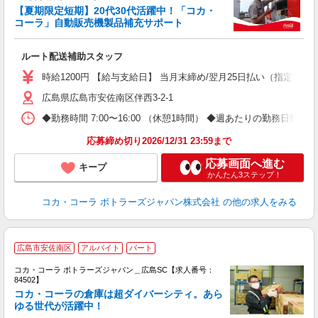
【夏期限定短期】20代30代活躍中！「コカ・
コーラ」自動販売機製品補充サポート
務
未
ルート配送補助スタッフ
時給1200円 【給与支給日】 当月末締め/翌月25日払い（指定口座
広島県広島市安佐南区伴西3-2-1
◆勤務時間 7:00〜16:00 （休憩1時間） ◆週あたりの勤務日数 
応募締め切り2026/12/31 23:59まで
応募画面へ進む
キープ
かんたん3ステップ！
コカ・コーラ ボトラーズジャパン株式会社
の他の求人をみる
広島市安佐南区
アルバイト
パート
コカ・コーラ ボトラーズジャパン＿広島SC【求人番号：
84502】
コカ・コーラの倉庫は超ダイバーシティ。あら
ゆる世代が活躍中！