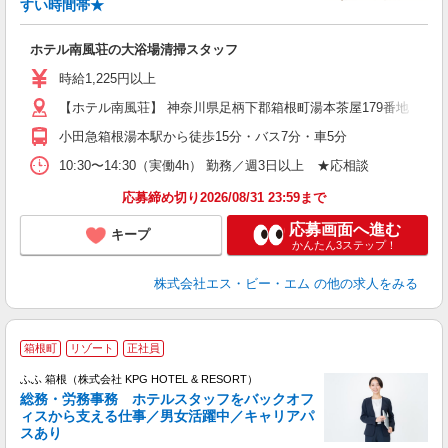
入
すい時間帯★
学
活
ホテル南風荘の大浴場清掃スタッフ
時
通
時給1,225円以上
制
【ホテル南風荘】 神奈川県足柄下郡箱根町湯本茶屋179番地
小田急箱根湯本駅から徒歩15分・バス7分・車5分
10:30〜14:30（実働4h） 勤務／週3日以上 ★応相談
応募締め切り2026/08/31 23:59まで
応募画面へ進む
キープ
かんたん3ステップ！
株式会社エス・ビー・エム
の他の求人をみる
箱根町
リゾート
正社員
ふふ 箱根（株式会社 KPG HOTEL & RESORT）
総務・労務事務 ホテルスタッフをバックオフ
ィスから支える仕事／男女活躍中／キャリアパ
と
スあり
入