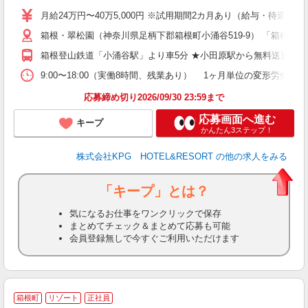
語
月給24万円〜40万5,000円 ※試用期間2カ月あり（給与・待遇変更
煙
箱根・翠松園（神奈川県足柄下郡箱根町小涌谷519-9） 「箱根
箱根登山鉄道「小涌谷駅」より車5分 ★小田原駅から無料送迎車有
制
9:00〜18:00（実働8時間、残業あり） 1ヶ月単位の変形労働
応募締め切り2026/09/30 23:59まで
応募画面へ進む
キープ
かんたん3ステップ！
株式会社KPG HOTEL&RESORT
の他の求人をみる
「キープ」とは？
気になるお仕事をワンクリックで保存
まとめてチェック＆まとめて応募も可能
会員登録無しで今すぐご利用いただけます
2
箱根町
リゾート
正社員