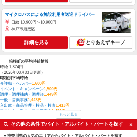
マイクロバスによる施設利用者送迎ドライバー
日給 10,900円〜10,900円
神戸市須磨区
詳細を見る
とりあえずキープ
箱根町の平均時給情報
時給 1,374円
（2026年08月03日更新）
職種別平均時給
介護職・ヘルパー
1,600円
イベント・キャンペーン
1,500円
調理・調理補助・調理師
1,449円
一般・営業事務
1,443円
入出庫・商品管理・検品・検査
1,413円
フロント・受付・フロア案内
1,411円
もっと見る
栄養士・管理栄養士
1,400円
保育士・保育補助
1,400円
その他の条件でバイト・アルバイト・パートを探す
梱包・仕分け・ピッキング
1,389円
送迎ドライバー
1,350円
神奈川県の人気のエリアからバイト・アルバイト・パートを探す