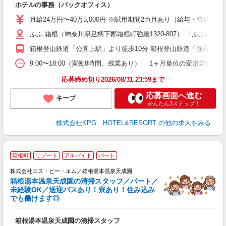
ホテルの事務（バックオフィス）
迎
語
月給24万円〜40万5,000円 ※試用期間2カ月あり（給与・待遇変更
煙
ふふ 箱根（神奈川県足柄下郡箱根町強羅1320-807） 「ふふ
箱根登山鉄道「公園上駅」より徒歩10分 箱根登山鉄道「強羅駅」
制
9:00〜18:00（実働8時間、残業あり） 1ヶ月単位の変形労働
応募締め切り2026/08/31 23:59まで
応募画面へ進む
キープ
かんたん3ステップ！
株式会社KPG HOTEL&RESORT
の他の求人をみる
箱根町
リゾート
アルバイト
パート
株式会社エス・ビー・エム／箱根湯本温泉天成園
箱根湯本温泉天成園の清掃スタッフ／パート／
で
未経験OK／送迎バスあり！寮あり！住み込み
入
でも働けます◎
フ
ダ
箱根湯本温泉天成園の清掃スタッフ
イ