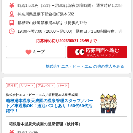
K
時給1,531円（22時〜翌5時は深夜割増時間） 通常時給1,225円〜
度
神奈川県足柄下郡箱根町湯本682
箱根登山鉄道箱根湯本駅より徒歩約12分
19:00〜翌7:00（20:00〜翌8:00） 勤務日／1日8時間程度、
応募締め切り2026/08/31 23:59まで
応募画面へ進む
キープ
かんたん3ステップ！
株式会社エス・ビー・エム
の他の求人をみる
箱根町
リゾート
アルバイト
パート
理
株式会社エス・ビー・エム／箱根湯本温泉天成園
す
箱根湯本温泉天成園の温泉管理スタッフ／パー
入
ト／車通勤OK！送迎バスもあり！50代60代活
躍
躍中！
歓
通
箱根湯本温泉天成園の温泉管理（検針等）
り
時給1,250円