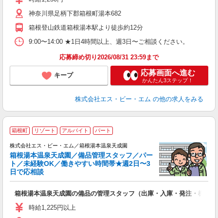
神奈川県足柄下郡箱根町湯本682
箱根登山鉄道箱根湯本駅より徒歩約12分
9:00〜14:00 ★1日4時間以上、週3日〜ご相談ください。
応募締め切り2026/08/31 23:59まで
応募画面へ進む
キープ
かんたん3ステップ！
株式会社エス・ビー・エム
の他の求人をみる
箱根町
リゾート
アルバイト
パート
験
小
株式会社エス・ビー・エム／箱根湯本温泉天成園
時
箱根湯本温泉天成園／備品管理スタッフ／パー
入
ト／未経験OK／働きやすい時間帯★週2日〜3
学
日で応相談
活
K
箱根湯本温泉天成園の備品の管理スタッフ（出庫・入庫・発注・棚卸な
制
時給1,225円以上