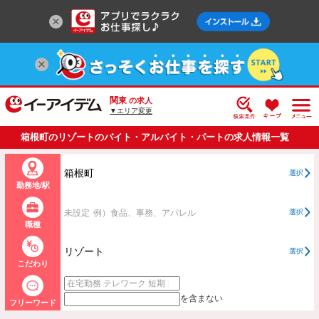
関東
の求人
▼エリア変更
箱根町のリゾートのバイト・アルバイト・パートの求人情報一覧
箱根町
選択
勤務地/駅
未設定
例）食品、事務、アパレル
選択
職種
リゾート
選択
こだわり
を含まない
フリーワード