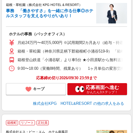
箱根・翠松園（株式会社 KPG HOTEL & RESORT）
事務 「働きやすさ」を一緒に作る仕事◎ホテ
ルスタッフを支えるやりがいあり！
お
入
ホテルの事務（バックオフィス）
迎
語
月給24万円〜40万5,000円 ※試用期間2カ月あり（給与・待遇変更
煙
箱根・翠松園（神奈川県足柄下郡箱根町小涌谷519-9） 「箱根
箱根登山鉄道「小涌谷駅」より車5分 ★小田原駅から無料送迎車有
制
9:00〜18:00（実働8時間、残業あり） 1ヶ月単位の変形労働
応募締め切り2026/09/30 23:59まで
応募画面へ進む
キープ
かんたん3ステップ！
株式会社KPG HOTEL&RESORT
の他の求人をみる
箱根町
リゾート
正社員
株式会社エス・ビー・エム ホテル南風荘