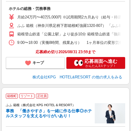
ホテルの総務・労務事務
迎
語
月給24万円〜40万5,000円 ※試用期間2カ月あり（給与・待遇変更
煙
ふふ 箱根（神奈川県足柄下郡箱根町強羅1320-807） 「ふふ
箱根登山鉄道「公園上駅」より徒歩10分 箱根登山鉄道「強羅駅」
制
9:00〜18:00（実働8時間、残業あり） 1ヶ月単位の変形労働
応募締め切り2026/08/31 23:59まで
応募画面へ進む
キープ
かんたん3ステップ！
株式会社KPG HOTEL&RESORT
の他の求人をみる
箱根町
リゾート
正社員
ふふ 箱根（株式会社 KPG HOTEL & RESORT）
事務 「働きやすさ」を一緒に作る仕事◎ホテ
ルスタッフを支えるやりがいあり！
と
入