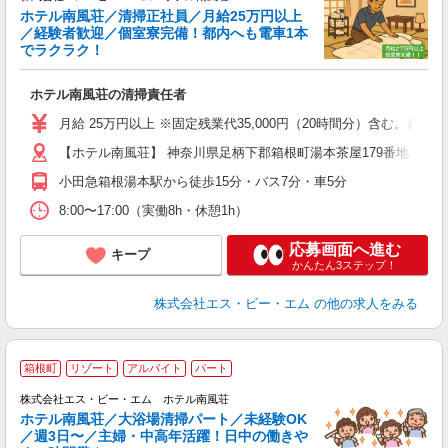
ホテル南風荘／清掃正社員／月給25万円以上
も
／経験者歓迎／個室寮完備！都内へも電車1本
入
でラクラク！
ス
会
ホテル南風荘の清掃責任者
り
月給 25万円以上 ※固定残業代35,000円（20時間分）含む。超過
【ホテル南風荘】 神奈川県足柄下郡箱根町湯本茶屋179番地
小田急箱根湯本駅から徒歩15分・バス7分・車5分
8:00〜17:00（実働8h・休憩1h）
応募画面へ進む
キープ
かんたん3ステップ！
株式会社エス・ビー・エム
の他の求人をみる
箱根町
リゾート
アルバイト
パート
株式会社エス・ビー・エム ホテル南風荘
な
ホテル南風荘／大浴場清掃パート／未経験OK
5
／週3日〜／主婦・中高年活躍！日中の働きや