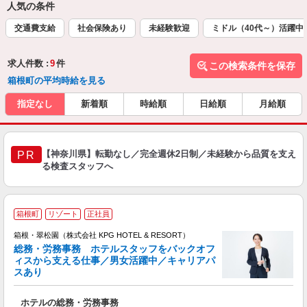
人気の条件
交通費支給
社会保険あり
未経験歓迎
ミドル（40代～）活躍中
求人件数 :
9
件
この検索条件を保存
箱根町の平均時給を見る
指定なし
新着順
時給順
日給順
月給順
【神奈川県】転勤なし／完全週休2日制／未経験から品質を支え
PR
る検査スタッフへ
2
箱根町
リゾート
正社員
箱根・翠松園（株式会社 KPG HOTEL & RESORT）
総務・労務事務 ホテルスタッフをバックオフ
ィスから支える仕事／男女活躍中／キャリアパ
お
スあり
入
ホテルの総務・労務事務
迎