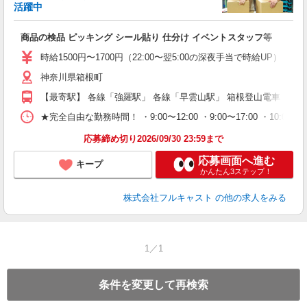
活躍中
フ
商品の検品 ピッキング シール貼り 仕分け イベントスタッフ等
友
リ
時給1500円〜1700円（22:00〜翌5:00の深夜手当で時給UP） 
～
神奈川県箱根町
り
以
【最寄駅】 各線「強羅駅」 各線「早雲山駅」 箱根登山電車「大
勤
車
★完全自由な勤務時間！ ・9:00〜12:00 ・9:00〜17:00 ・10
支
応募締め切り2026/09/30 23:59まで
応募画面へ進む
キープ
かんたん3ステップ！
株式会社フルキャスト
の他の求人をみる
1／1
条件を変更して再検索