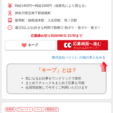
活
時給1402円〜時給1600円（就業先により異なる）
（
神奈川県足柄下郡箱根町
短
K
最寄駅：箱根湯本駅、入生田駅、塔ノ沢駅
日
髪
週1日以上/お好きな時間で勤務◎ 朝ダケ・昼ダケ・夜ダケ・夜勤など、 ご自
応募締め切り2026/08/31 23:59まで
応募画面へ進む
キープ
かんたん3ステップ！
株式会社バイトレ
の他の求人をみる
「キープ」とは？
気になるお仕事をワンクリックで保存
まとめてチェック＆まとめて応募も可能
会員登録無しで今すぐご利用いただけます
箱根町
アルバイト
パート
職業紹介