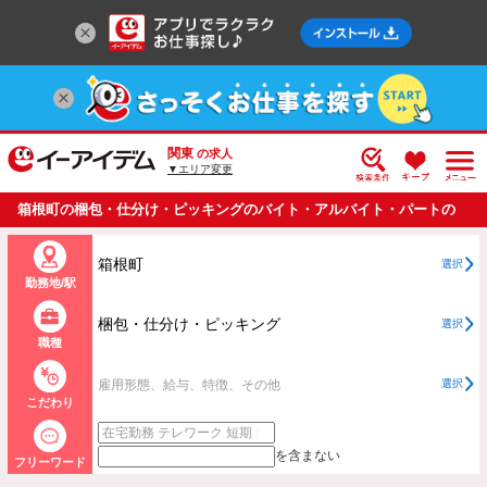
関東
の求人
▼エリア変更
箱根町の梱包・仕分け・ピッキングのバイト・アルバイト・パートの
求人情報一覧
箱根町
選択
勤務地/駅
梱包・仕分け・ピッキング
選択
職種
雇用形態、給与、特徴、その他
選択
こだわり
を含まない
フリーワード