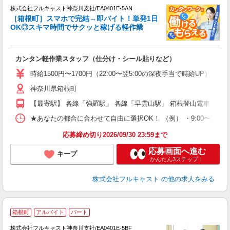
株式会社フルキャスト神奈川支社/EA0401E-5AN
［箱根町］スマホで完結→即バイト！単発1日
1
OK◎スキマ時間でサクッと稼げる軽作業
G
る
友
カンタン軽作業スタッフ（仕分け・シール貼りなど）
リ
～
時給1500円〜1700円（22:00〜翌5:00の深夜手当で時給UP） 
り
神奈川県箱根町
以
勤
【最寄駅】 各線「強羅駅」 各線「早雲山駅」 箱根登山電車「大
車
支
★あなたの都合に合わせて自由に選択OK！ （例） ・9:00〜12:00 ・9:0
応募締め切り2026/09/30 23:59まで
応募画面へ進む
キープ
かんたん3ステップ！
株式会社フルキャスト
の他の求人をみる
箱根町
アルバイト
パート
の
株式会社フルキャスト神奈川支社/EA0401E-5BF