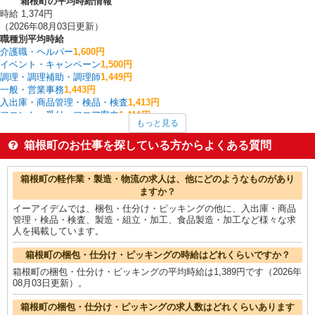
箱根町の平均時給情報
時給 1,374円
（2026年08月03日更新）
職種別平均時給
介護職・ヘルパー
1,600円
イベント・キャンペーン
1,500円
調理・調理補助・調理師
1,449円
一般・営業事務
1,443円
入出庫・商品管理・検品・検査
1,413円
フロント・受付・フロア案内
1,411円
もっと見る
栄養士・管理栄養士
1,400円
保育士・保育補助
1,400円
箱根町のお仕事を探している方からよくある質問
梱包・仕分け・ピッキング
1,389円
送迎ドライバー
1,350円
箱根町の他の職種の平均時給を見る
箱根町の軽作業・製造・物流の求人は、他にどのようなものがあり
ますか？
イーアイデムでは、梱包・仕分け・ピッキングの他に、入出庫・商品
管理・検品・検査、製造・組立・加工、食品製造・加工など様々な求
人を掲載しています。
箱根町の梱包・仕分け・ピッキングの時給はどれくらいですか？
箱根町の梱包・仕分け・ピッキングの平均時給は1,389円です（2026年
08月03日更新）。
箱根町の梱包・仕分け・ピッキングの求人数はどれくらいあります