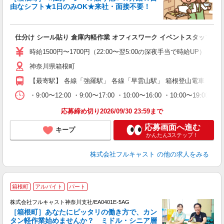
由なシフト★1日のみOK★来社・面接不要！
み
友
仕分け シール貼り 倉庫内軽作業 オフィスワーク イベントスタッフ等
リ
～
時給1500円〜1700円（22:00〜翌5:00の深夜手当で時給UP） 
り
神奈川県箱根町
以
勤
【最寄駅】 各線「強羅駅」 各線「早雲山駅」 箱根登山電車「大
車
支
・9:00〜12:00 ・9:00〜17:00 ・10:00〜16:00 ・10
応募締め切り2026/09/30 23:59まで
応募画面へ進む
キープ
かんたん3ステップ！
株式会社フルキャスト
の他の求人をみる
箱根町
アルバイト
パート
株式会社フルキャスト神奈川支社/EA0401E-5AG
［箱根町］あなたにピッタリの働き方で、カン
タン軽作業始めませんか？ ミドル・シニア層