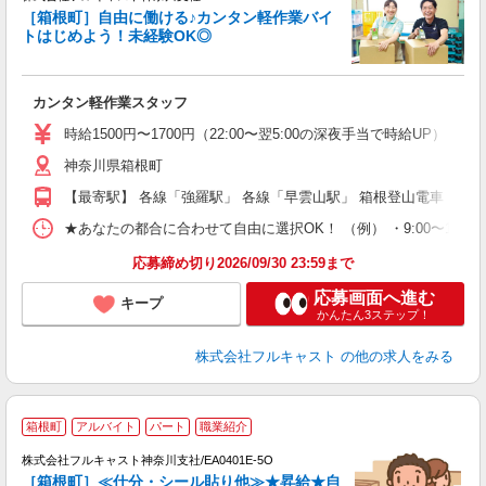
躍
［箱根町］自由に働ける♪カンタン軽作業バイ
□
トはじめよう！未経験OK◎
「
友
カンタン軽作業スタッフ
リ
～
時給1500円〜1700円（22:00〜翌5:00の深夜手当で時給UP） 
り
神奈川県箱根町
以
勤
【最寄駅】 各線「強羅駅」 各線「早雲山駅」 箱根登山電車「大
車
支
★あなたの都合に合わせて自由に選択OK！ （例） ・9:00〜12:00 ・9:0
応募締め切り2026/09/30 23:59まで
応募画面へ進む
キープ
かんたん3ステップ！
株式会社フルキャスト
の他の求人をみる
大
箱根町
アルバイト
パート
職業紹介
ャ
回
株式会社フルキャスト神奈川支社/EA0401E-5O
［箱根町］≪仕分・シール貼り他≫★昇給★自