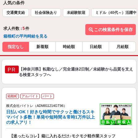
人気の条件
交通費支給
社会保険あり
未経験歓迎
ミドル（40代～）活躍中
求人件数 :
5
件
この検索条件を保存
箱根町の平均時給を見る
指定なし
新着順
時給順
日給順
月給順
【神奈川県】転勤なし／完全週休2日制／未経験から品質を支え
PR
る検査スタッフへ
箱根町
アルバイト
パート
株式会社バイトレ（ADM811214GT96）
く
日払いOK！好きな時間でサクッと働けるスキ
マバイト多数！単発や短時間＆常時1万件以上
☆
の求人アリ！
験
【迷ったらコレ】箱に入れるだけ♪モクモク軽作業スタッフ
即