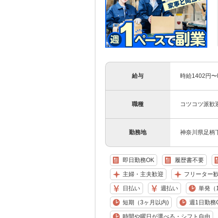
給与
時給1402円
職種
コツコツ派歓
勤務地
神奈川県足柄
即日勤務OK
履歴書不要
主婦・主夫歓迎
フリーター
日払い
週払い
単発（
短期（3ヶ月以内)
週1日勤務
時間や曜日が選べる・シフト自由