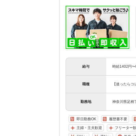
給与
時給1402円
職種
【迷ったらコ
勤務地
神奈川県足柄
即日勤務OK
履歴書不要
主婦・主夫歓迎
フリーター