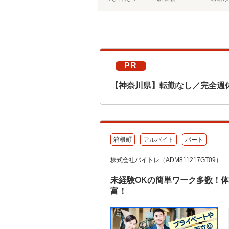
PR
【神奈川県】転勤なし／完全週
箱根町
アルバイト
パート
株式会社バイトレ（ADM811217GT09）
未経験OKの簡単ワーク多数！
富！