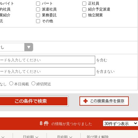
ルバイト
パート
正社員
約社員
派遣社員
紹介予定派遣
業紹介
業務委託
独立開業
託
その他
を含む
を含まない
なし
本日掲載
締切間近
この検索条件を保存
条件で検索
8 件
の情報が見つかりました
日給順
月給順
並び替え解除