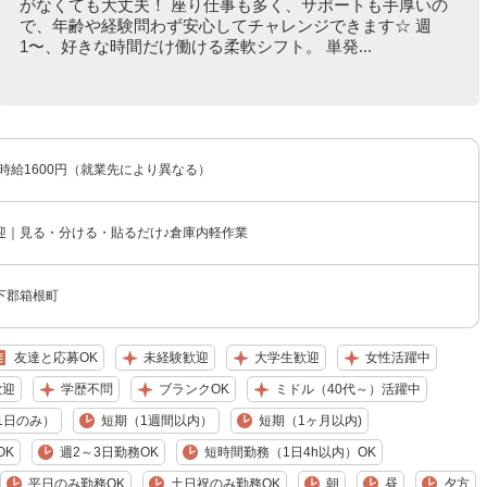
がなくても大丈夫！ 座り仕事も多く、サポートも手厚いの
で、年齢や経験問わず安心してチャレンジできます☆ 週
1〜、好きな時間だけ働ける柔軟シフト。 単発...
〜時給1600円（就業先により異なる）
迎｜見る・分ける・貼るだけ♪倉庫内軽作業
下郡箱根町
友達と応募OK
未経験歓迎
大学生歓迎
女性活躍中
歓迎
学歴不問
ブランクOK
ミドル（40代～）活躍中
1日のみ）
短期（1週間以内）
短期（1ヶ月以内)
OK
週2～3日勤務OK
短時間勤務（1日4h以内）OK
平日のみ勤務OK
土日祝のみ勤務OK
朝
昼
夕方