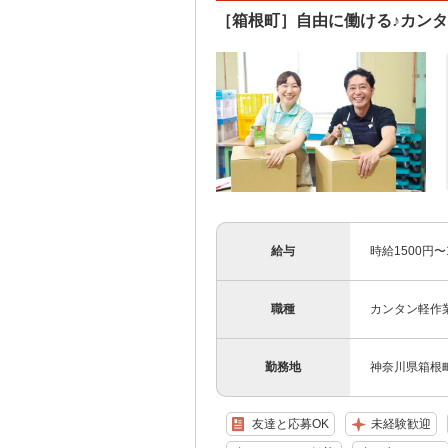
［箱根町］自由に働ける♪カン
給与
時給1500円
職種
カンタン軽作
勤務地
神奈川県箱根
友達と応募OK
未経験歓迎