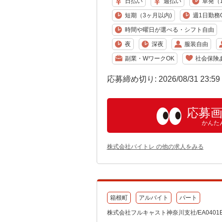
日払い
週払い
単発（
短期（3ヶ月以内)
週1日勤務
時間や曜日が選べる・シフト自由
夜
深夜
服装自由
副業・WワークOK
社会保険
応募締め切り: 2026/08/31 23:5
応募
かんた
株式会社バイトレ の他の求人をみる
箱根町
アルバイト
パート
株式会社フルキャスト神奈川支社/EA0401E-