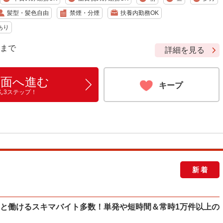
髪型・髪色自由
禁煙・分煙
扶養内勤務OK
あり
9 まで
詳細を見る
画面へ進む
キープ
ん3ステップ！
新着
ッと働けるスキマバイト多数！単発や短時間＆常時1万件以上の