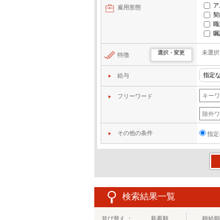
ア
雇用形態
契
職
嘱
未選択
選択・変更
特徴
給与
フリーワード
その他の条件
指定
この
検索結果一覧
並び替え ：
新着順
時給順