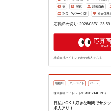
夜
深夜
服装自由
副業・WワークOK
社会保険
応募締め切り: 2026/08/31 23:5
応募
かんた
株式会社バイトレ の他の求人をみる
箱根町
アルバイト
パート
株式会社バイトレ（ADM811214GT96）
日払いOK！好きな時間でサク
求人アリ！