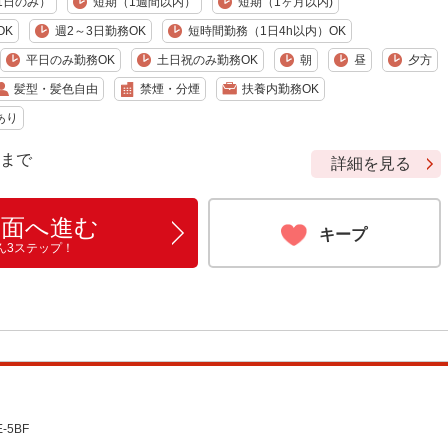
1日のみ）
短期（1週間以内）
短期（1ヶ月以内)
OK
週2～3日勤務OK
短時間勤務（1日4h以内）OK
平日のみ勤務OK
土日祝のみ勤務OK
朝
昼
夕方
髪型・髪色自由
禁煙・分煙
扶養内勤務OK
あり
9 まで
詳細を見る
画面へ進む
キープ
ん3ステップ！
5BF