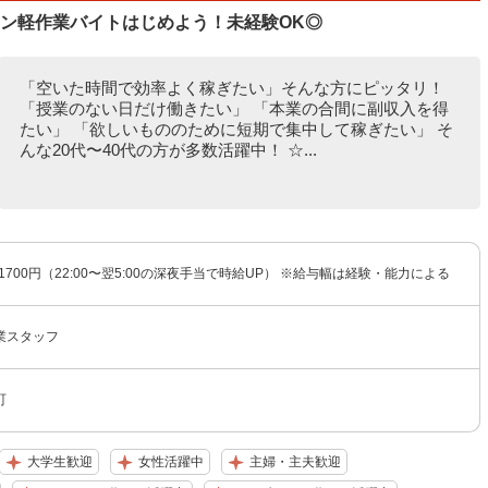
タン軽作業バイトはじめよう！未経験OK◎
「空いた時間で効率よく稼ぎたい」そんな方にピッタリ！
「授業のない日だけ働きたい」 「本業の合間に副収入を得
たい」 「欲しいもののために短期で集中して稼ぎたい」 そ
んな20代〜40代の方が多数活躍中！ ☆...
〜1700円（22:00〜翌5:00の深夜手当で時給UP） ※給与幅は経験・能力による
業スタッフ
町
大学生歓迎
女性活躍中
主婦・主夫歓迎