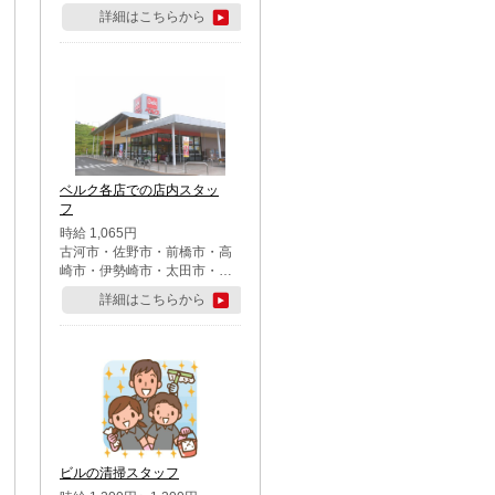
詳細はこちらから
ベルク各店での店内スタッ
フ
時給 1,065円
古河市・佐野市・前橋市・高
崎市・伊勢崎市・太田市・館
林市・藤岡市・大泉町・さい
詳細はこちらから
たま市北区・川越市・熊谷
市・行田市・秩父市・所沢
市・飯能市・東松山市・坂戸
市・鶴ケ島市・千葉市中央
区・市川市・松戸市・習志野
市・柏市・流山市・八千代
市・足立区・江戸川区・八王
子市・町田市
ビルの清掃スタッフ