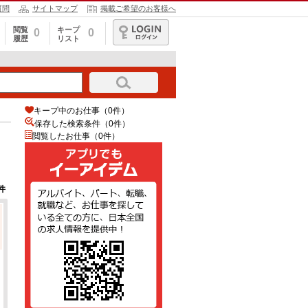
質問
サイトマップ
掲載ご希望のお客様へ
閲覧
キープ
0
0
履歴
リスト
ログイン
キープ中のお仕事（0件）
保存した検索条件（
0
件）
閲覧したお仕事（0件）
件