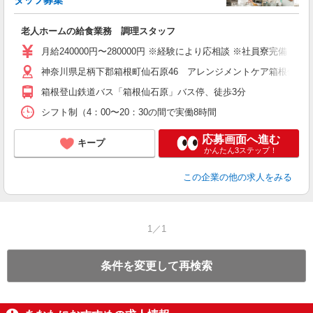
タッフ募集
・
老人ホームの給食業務 調理スタッフ
月給240000円〜280000円 ※経験により応相談 ※社員寮完備（
神奈川県足柄下郡箱根町仙石原46 アレンジメントケア箱根仙石
箱根登山鉄道バス「箱根仙石原」バス停、徒歩3分
シフト制（4：00〜20：30の間で実働8時間
応募画面へ進む
キープ
かんたん3ステップ！
この企業
の他の求人をみる
1／1
条件を変更して再検索