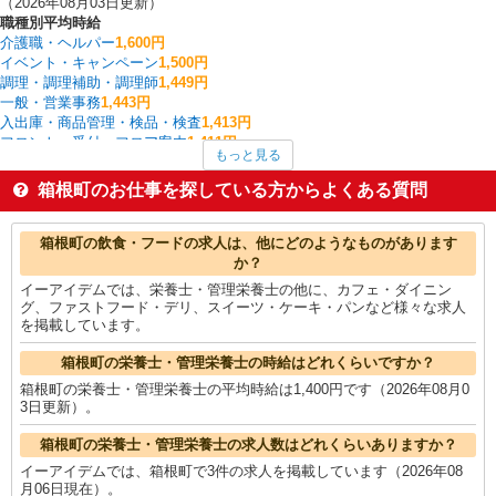
（2026年08月03日更新）
職種別平均時給
介護職・ヘルパー
1,600円
イベント・キャンペーン
1,500円
調理・調理補助・調理師
1,449円
一般・営業事務
1,443円
入出庫・商品管理・検品・検査
1,413円
フロント・受付・フロア案内
1,411円
もっと見る
栄養士・管理栄養士
1,400円
保育士・保育補助
1,400円
箱根町のお仕事を探している方からよくある質問
梱包・仕分け・ピッキング
1,389円
送迎ドライバー
1,350円
箱根町の他の職種の平均時給を見る
箱根町の飲食・フードの求人は、他にどのようなものがあります
か？
イーアイデムでは、栄養士・管理栄養士の他に、カフェ・ダイニン
グ、ファストフード・デリ、スイーツ・ケーキ・パンなど様々な求人
を掲載しています。
箱根町の栄養士・管理栄養士の時給はどれくらいですか？
箱根町の栄養士・管理栄養士の平均時給は1,400円です（2026年08月0
3日更新）。
箱根町の栄養士・管理栄養士の求人数はどれくらいありますか？
イーアイデムでは、箱根町で3件の求人を掲載しています（2026年08
月06日現在）。