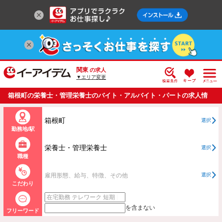
関東
の求人
▼エリア変更
箱根町の栄養士・管理栄養士のバイト・アルバイト・パートの求人情
報一覧
箱根町
選択
勤務地/駅
栄養士・管理栄養士
選択
職種
雇用形態、給与、特徴、その他
選択
こだわり
を含まない
フリーワード