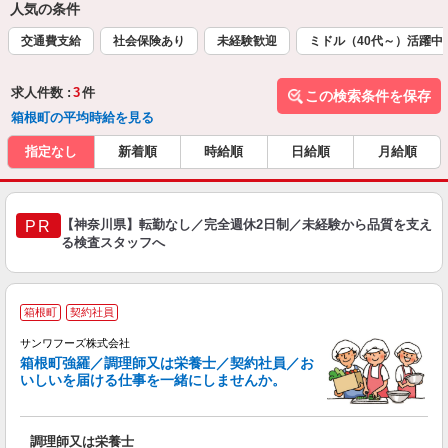
人気の条件
交通費支給
社会保険あり
未経験歓迎
ミドル（40代～）活躍中
求人件数 :
3
件
この検索条件を保存
箱根町の平均時給を見る
指定なし
新着順
時給順
日給順
月給順
【神奈川県】転勤なし／完全週休2日制／未経験から品質を支え
PR
る検査スタッフへ
箱根町
契約社員
サンワフーズ株式会社
箱根町強羅／調理師又は栄養士／契約社員／お
いしいを届ける仕事を一緒にしませんか。
る
調理師又は栄養士
交