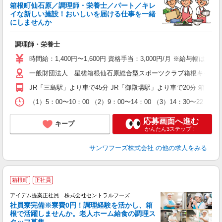
交
箱根町仙石原／調理師・栄養士／パート／キレ
イな新しい施設！おいしいを届ける仕事を一緒
にしませんか
調理師・栄養士
時間給：1,400円〜1,600円 資格手当：3,000円/月 ※給与幅は
一般財団法人 星槎箱根仙石原総合型スポーツクラブ箱根キャンパス 
JR「三島駅」より車で45分 JR「御殿場駅」より車で20分 箱根
（1）5：00〜10：00 （2）9：00〜14：00 （3）14：30〜22：30
応募画面へ進む
キープ
かんたん3ステップ！
サンワフーズ株式会社
の他の求人をみる
箱根町
正社員
アイデム提案正社員 株式会社セントラルフーズ
社員寮完備※寮費0円！調理経験を活かし、箱
根で活躍しませんか。老人ホーム給食の調理ス
ト