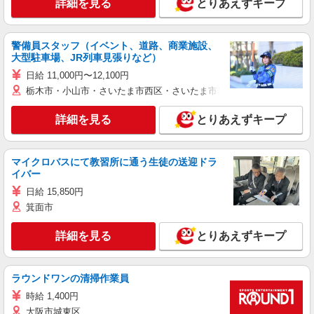
詳細を見る
とりあえずキープ
警備員スタッフ（イベント、道路、商業施設、
大型駐車場、JR列車見張りなど）
日給 11,000円〜12,100円
栃木市・小山市・さいたま市西区・さいたま市岩槻区・久喜市・蓮田
詳細を見る
とりあえずキープ
マイクロバスにて教習所に通う生徒の送迎ドラ
イバー
日給 15,850円
箕面市
詳細を見る
とりあえずキープ
ラウンドワンの清掃作業員
時給 1,400円
大阪市城東区