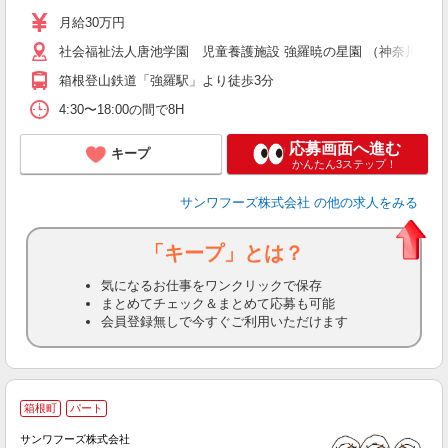
月給30万円
社会福祉法人唐池学園 児童養護施設 強羅暁の星園 （神奈川県足柄下
箱根登山鉄道「強羅駅」より徒歩3分
4:30〜18:00の間で8H
応募画面へ進む
キープ
かんたん3ステップ！
サンワフーズ株式会社
の他の求人をみる
「キープ」とは？
気になるお仕事をワンクリックで保存
まとめてチェック＆まとめて応募も可能
会員登録無しで今すぐご利用いただけます
箱根町
パート
係
サンワフーズ株式会社